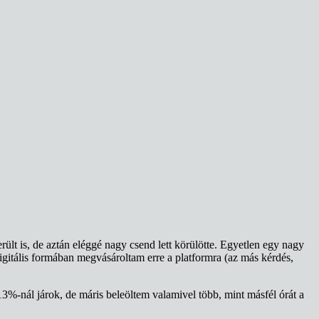
ült is, de aztán eléggé nagy csend lett körülötte. Egyetlen egy nagy
gitális formában megvásároltam erre a platformra (az más kérdés,
13%-nál járok, de máris beleöltem valamivel több, mint másfél órát a