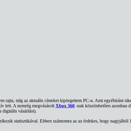
m rajta, míg az aktuális címeket kipörgettem PC-n. Ami egyébiránt siker
uzív lett. A nemrég megvásárolt
Xbox 360
-nak köszönhetően azonban di
igitális vásárlást).
delkezik statisztikával. Ebben számomra az az érdekes, hogy nagyjából 