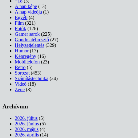
+18
(3)
A nap képe
(13)
A nap videója
(1)
Egyéb
(4)
Film
(321)
Fotók
(126)
Gamer sarok
(225)
Gondolatébresztő
(27)
Helyzetjelentés
(329)
Humor
(17)
Képregény
(16)
Mobiltelefon
(23)
Retro
(5)
Sorozat
(453)
Számítástechnika
(24)
Videó
(18)
Zene
(8)
Archívum
2026. július
(5)
2026. június
(5)
2026. május
(4)
2026. április
(14)