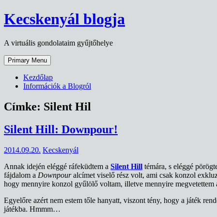
Skip
Kecskenyál blogja
to
content
A virtuális gondolataim gyűjtőhelye
Primary Menu
Kezdőlap
Információk a Blogról
Címke:
Silent Hil
Silent Hill: Downpour!
2014.09.20.
Kecskenyál
Annak idején eléggé ráfeküdtem a
Silent Hill
témára, s eléggé pörögte
fájdalom a
Downpour
alcímet viselő rész volt, ami csak konzol exkl
hogy mennyire konzol gyűlölő voltam, illetve mennyire megvetettem a d
Egyelőre azért nem estem tőle hanyatt, viszont tény, hogy a játék ren
játékba. Hmmm…