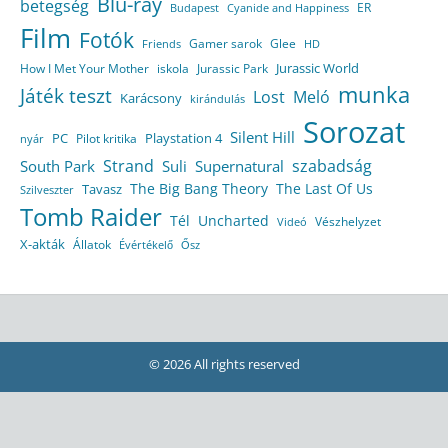
Blu-ray
betegség
ER
Budapest
Cyanide and Happiness
Film
Fotók
Gamer sarok
Glee
HD
Friends
Jurassic World
How I Met Your Mother
iskola
Jurassic Park
munka
Játék teszt
Lost
Meló
Karácsony
kirándulás
Sorozat
Silent Hill
Playstation 4
PC
Pilot kritika
nyár
Strand
szabadság
South Park
Suli
Supernatural
The Big Bang Theory
The Last Of Us
Tavasz
Szilveszter
Tomb Raider
Tél
Uncharted
Vészhelyzet
Videó
X-akták
Állatok
Évértékelő
Ősz
© 2026 All rights reserved