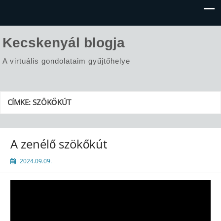
Kecskenyál blogja
A virtuális gondolataim gyűjtőhelye
CÍMKE:
SZÖKŐKÚT
A zenélő szökőkút
2024.09.09.