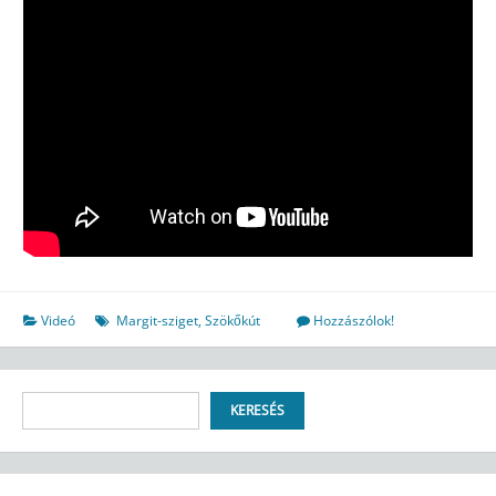
Videó
Margit-sziget
,
Szökőkút
Hozzászólok!
Keresés
KERESÉS