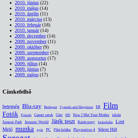
2010. június
(22)
2010. május
(14)
2010. április
(11)
2010. március
(13)
2010. február
(18)
2010. január
(14)
2009. december
(14)
2009. november
(11)
2009. október
(9)
2009. szeptember
(12)
2009. augusztus
(17)
2009. július
(14)
2009. június
(7)
2009. május
(17)
Címkefelhő
Film
Blu-ray
betegség
ER
Budapest
Cyanide and Happiness
Fotók
Glee
How I Met Your Mother
iskola
Gamer sarok
HD
Friends
Játék teszt
Lost
Jurassic World
Jurassic Park
Karácsony
kirándulás
munka
Meló
Silent Hill
PC
Pilot kritika
Playstation 4
nyár
Sorozat