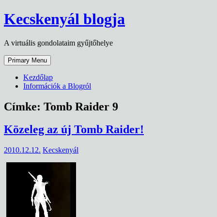
Skip
Kecskenyál blogja
to
content
A virtuális gondolataim gyűjtőhelye
Primary Menu
Kezdőlap
Információk a Blogról
Címke:
Tomb Raider 9
Közeleg az új Tomb Raider!
2010.12.12.
Kecskenyál