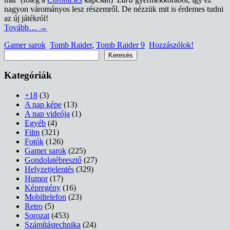
nagyon várományos lesz részemről. De nézzük mit is érdemes tudni
az új játékról!
Tovább…
→
Gamer sarok
Tomb Raider
,
Tomb Raider 9
Hozzászólok!
Keresés
Keresés
Kategóriák
+18
(3)
A nap képe
(13)
A nap videója
(1)
Egyéb
(4)
Film
(321)
Fotók
(126)
Gamer sarok
(225)
Gondolatébresztő
(27)
Helyzetjelentés
(329)
Humor
(17)
Képregény
(16)
Mobiltelefon
(23)
Retro
(5)
Sorozat
(453)
Számítástechnika
(24)