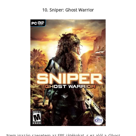
10. Sniper: Ghost Warrior
Nem igazán szeretem az FPS játékokat, s ez alól a
Ghost