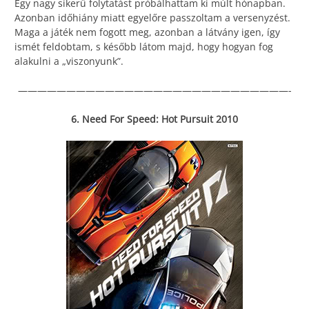
Egy nagy sikerű folytatást próbálhattam ki múlt hónapban.
Azonban időhiány miatt egyelőre passzoltam a versenyzést.
Maga a játék nem fogott meg, azonban a látvány igen, így
ismét feldobtam, s később látom majd, hogy hogyan fog
alakulni a „viszonyunk”.
————————————————————————————-
6. Need For Speed: Hot Pursuit 2010