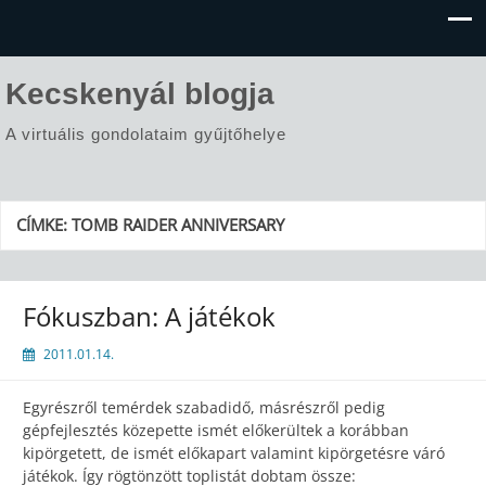
Kecskenyál blogja
A virtuális gondolataim gyűjtőhelye
CÍMKE:
TOMB RAIDER ANNIVERSARY
Fókuszban: A játékok
2011.01.14.
Egyrészről temérdek szabadidő, másrészről pedig
gépfejlesztés közepette ismét előkerültek a korábban
kipörgetett, de ismét előkapart valamint kipörgetésre váró
játékok. Így rögtönzött toplistát dobtam össze: