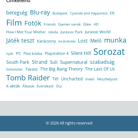
Címkefelhő
Blu-ray
betegség
ER
Budapest
Cyanide and Happiness
Film
Fotók
Gamer sarok
Glee
HD
Friends
Jurassic World
How I Met Your Mother
iskola
Jurassic Park
munka
Játék teszt
Lost
Meló
Karácsony
kirándulás
Sorozat
Silent Hill
Playstation 4
PC
Pilot kritika
nyár
Strand
szabadság
South Park
Suli
Supernatural
The Big Bang Theory
The Last Of Us
Tavasz
Szilveszter
Tomb Raider
Tél
Uncharted
Vészhelyzet
Videó
X-akták
Állatok
Évértékelő
Ősz
© 2026 All rights reserved