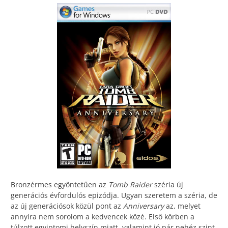
Bronzérmes egyöntetűen az
Tomb Raider
széria új
generációs évfordulós epizódja. Ugyan szeretem a széria, de
az új generációsok közül pont az
Anniversary
az, melyet
annyira nem sorolom a kedvencek közé. Első körben a
túlzott egyiptomi helyszín miatt, valamint jó pár nehéz szint