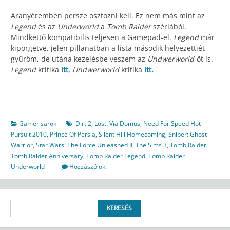
Aranyéremben persze osztozni kell. Ez nem más mint az
Legend
és az
Underworld
a
Tomb Raider
szériából.
Mindkettő kompatibilis teljesen a Gamepad-el.
Legend
már
kipörgetve, jelen pillanatban a lista második helyezettjét
gyűröm, de utána kezelésbe veszem az
Undwerworld
-öt is.
Legend
kritika
itt
,
Undwerworld
kritika
itt.
Gamer sarok
Dirt 2
,
Lost: Via Domus
,
Need For Speed Hot
Pursuit 2010
,
Prince Of Persia
,
Silent Hill Homecoming
,
Sniper: Ghost
Warrior
,
Star Wars: The Force Unleashed II
,
The Sims 3
,
Tomb Raider
,
Tomb Raider Anniversary
,
Tomb Raider Legend
,
Tomb Raider
Underworld
Hozzászólok!
Keresés
KERESÉS