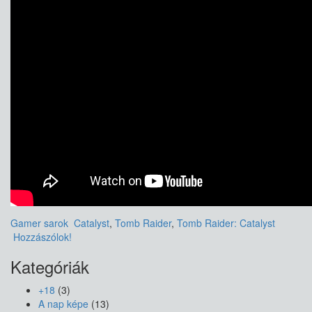
Gamer sarok
Catalyst
,
Tomb Raider
,
Tomb Raider: Catalyst
Hozzászólok!
Kategóriák
+18
(3)
A nap képe
(13)