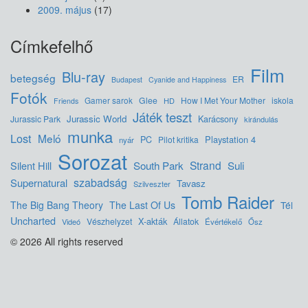
2009. május
(17)
Címkefelhő
Film
Blu-ray
betegség
ER
Budapest
Cyanide and Happiness
Fotók
Glee
How I Met Your Mother
iskola
Gamer sarok
HD
Friends
Játék teszt
Jurassic World
Jurassic Park
Karácsony
kirándulás
munka
Lost
Meló
Playstation 4
PC
Pilot kritika
nyár
Sorozat
Strand
Silent Hill
South Park
Suli
szabadság
Supernatural
Tavasz
Szilveszter
Tomb Raider
The Big Bang Theory
The Last Of Us
Tél
Uncharted
X-akták
Vészhelyzet
Állatok
Videó
Évértékelő
Ősz
© 2026 All rights reserved