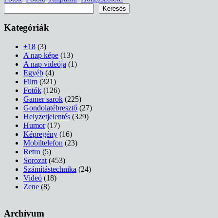
Keresés
Keresés
Kategóriák
+18
(3)
A nap képe
(13)
A nap videója
(1)
Egyéb
(4)
Film
(321)
Fotók
(126)
Gamer sarok
(225)
Gondolatébresztő
(27)
Helyzetjelentés
(329)
Humor
(17)
Képregény
(16)
Mobiltelefon
(23)
Retro
(5)
Sorozat
(453)
Számítástechnika
(24)
Videó
(18)
Zene
(8)
Archívum