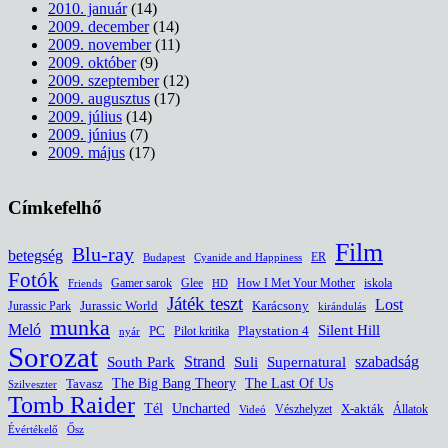
2010. január
(14)
2009. december
(14)
2009. november
(11)
2009. október
(9)
2009. szeptember
(12)
2009. augusztus
(17)
2009. július
(14)
2009. június
(7)
2009. május
(17)
Címkefelhő
Film
Blu-ray
betegség
ER
Budapest
Cyanide and Happiness
Fotók
Glee
How I Met Your Mother
iskola
Gamer sarok
HD
Friends
Játék teszt
Lost
Jurassic World
Jurassic Park
Karácsony
kirándulás
munka
Meló
Silent Hill
PC
Pilot kritika
Playstation 4
nyár
Sorozat
South Park
Strand
Suli
szabadság
Supernatural
The Last Of Us
Tavasz
The Big Bang Theory
Szilveszter
Tomb Raider
Uncharted
Tél
Vészhelyzet
X-akták
Állatok
Videó
Évértékelő
Ősz