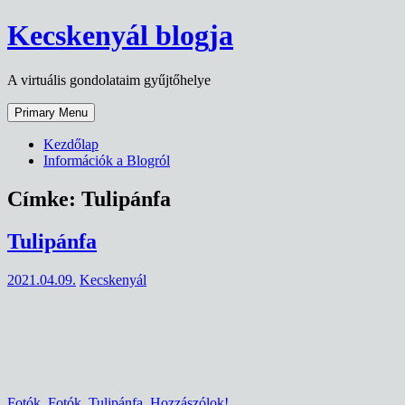
Skip
Kecskenyál blogja
to
content
A virtuális gondolataim gyűjtőhelye
Primary Menu
Kezdőlap
Információk a Blogról
Címke:
Tulipánfa
Tulipánfa
2021.04.09.
Kecskenyál
Fotók
Fotók
,
Tulipánfa
Hozzászólok!