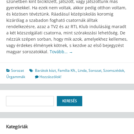
szünetben kint biciklizett, játszott, vagy játszottunk más
gyerekekkel. Ha ezek nem voltak, akkor pedig otthon voltam,
és közösen tévéztünk. Ráadásul középiskolás koromig
kizárólag a szabadon fogható csatornák álltak
rendelkezésre, azaz a TV2 és az RTL Klub indulásáig maradt
a két közszolgálati csatorna, mint szórakozási lehetőség. De
nézzük szépen sorban, hogy mik azok, amelyekhez kellemes,
vagy érdekes élmények kötnek, s kezdve az első bejegyzést
magyar sorozatokkal.
Tovább…
→
Sorozat
Barátok közt
,
Família Kft.
,
Linda
,
Sorozat
,
Szomszédok
,
Űrgammák
Hozzászólok!
Keresés
KERESÉS
Kategóriák