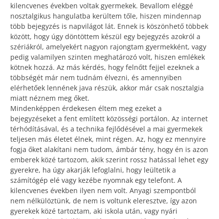
kilencvenes években voltak gyermekek. Bevallom eléggé
nosztalgikus hangulatba kerültem tőle, hiszen mindennap
több bejegyzés is napvilágot lát. Ennek is köszönhető többek
között, hogy úgy döntöttem készül egy bejegyzés azokról a
szériákról, amelyekért nagyon rajongtam gyermekként, vagy
pedig valamilyen szinten meghatározó volt, hiszen emlékek
kötnek hozzá. Az más kérdés, hogy felnőtt fejjel ezeknek a
többségét már nem tudnám élvezni, és amennyiben
elérhetőek lennének java részük, akkor már csak nosztalgia
miatt néznem meg őket.
Mindenképpen érdekesen éltem meg ezeket a
bejegyzéseket a fent említett közösségi portálon. Az internet
térhódításával, és a technika fejlődésével a mai gyermekek
teljesen más életet élnek, mint régen. Az, hogy ez mennyire
fogja őket alakítani nem tudom, ámbár tény, hogy én is azon
emberek közé tartozom, akik szerint rossz hatással lehet egy
gyerekre, ha úgy akarják lefoglalni, hogy leültetik a
számítógép elé vagy kezébe nyomnak egy telefont. A
kilencvenes években ilyen nem volt. Anyagi szempontból
nem nélkülöztünk, de nem is voltunk eleresztve, így azon
gyerekek közé tartoztam, aki iskola után, vagy nyári