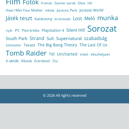
Film
Fotók
Gamer sarok
Glee
HD
Friends
Jurassic World
How I Met Your Mother
iskola
Jurassic Park
munka
Játék teszt
Lost
Meló
Karácsony
kirándulás
Sorozat
Silent Hill
Playstation 4
PC
Pilot kritika
nyár
Strand
szabadság
South Park
Suli
Supernatural
The Big Bang Theory
The Last Of Us
Tavasz
Szilveszter
Tomb Raider
Tél
Uncharted
Vészhelyzet
Videó
X-akták
Állatok
Évértékelő
Ősz
© 2026 All rights reserved