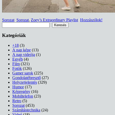
Sorozat
Sorozat
,
Zoey’s Extraordinary Playlist
Hozzászólok!
Keresés
Keresés
Kategóriák
+18
(3)
A nap képe
(13)
A nap videója
(1)
Egyéb
(4)
Film
(321)
Fotók
(126)
Gamer sarok
(225)
Gondolatébresztő
(27)
Helyzetjelentés
(329)
Humor
(17)
Képregény
(16)
Mobiltelefon
(23)
Retro
(5)
Sorozat
(453)
Számítástechnika
(24)
Videó
(18)