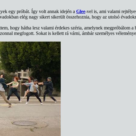
yek egy próbát. Így volt annak idején a
Glee
-vel is, ami valami rejtél
évadokban elég nagy sikert sikerült összehoznia, hogy az utolsó évadokr
em, hogy hátha lesz valami érdekes széria, amelynek megpróbálom a be
zonnal megfogott. Sokat is kellett rá várni, ámbár személyes vélemé