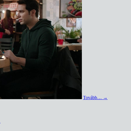
Tovább…
→
)