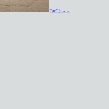
Tovább…
→