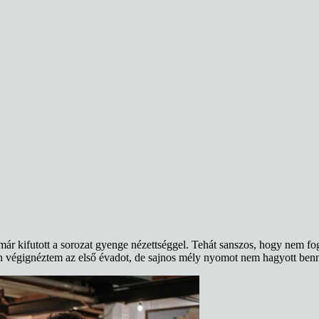
r kifutott a sorozat gyenge nézettséggel. Tehát sanszos, hogy nem fog
en végignéztem az első évadot, de sajnos mély nyomot nem hagyott be