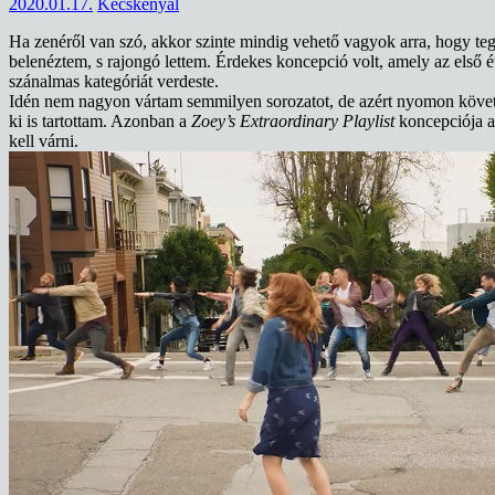
2020.01.17.
Kecskenyál
Ha zenéről van szó, akkor szinte mindig vehető vagyok arra, hogy teg
belenéztem, s rajongó lettem. Érdekes koncepció volt, amely az első 
szánalmas kategóriát verdeste.
Idén nem nagyon vártam semmilyen sorozatot, de azért nyomon követt
ki is tartottam. Azonban a
Zoey’s Extraordinary Playlist
koncepciója a
kell várni.