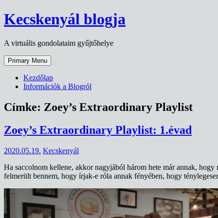
Skip
Kecskenyál blogja
to
content
A virtuális gondolataim gyűjtőhelye
Primary Menu
Kezdőlap
Információk a Blogról
Címke:
Zoey’s Extraordinary Playlist
Zoey’s Extraordinary Playlist: 1.évad
2020.05.19.
Kecskenyál
Ha saccolnom kellene, akkor nagyjából három hete már annak, hogy má
felmerült bennem, hogy írjak-e róla annak fényében, hogy tényleges