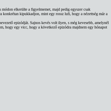
yes módon elkerülte a figyelmemet, majd pedig egyszer csak
a konkrétan kipukkadjon, mint egy rossz lufi, hogy a nézettség már a
vezető epizódját. Sajnos kevés volt ilyen, s még kevesebb, amelynél
nyem, hogy egy vicc, hogy a következő epizódra majdnem egy hónapot