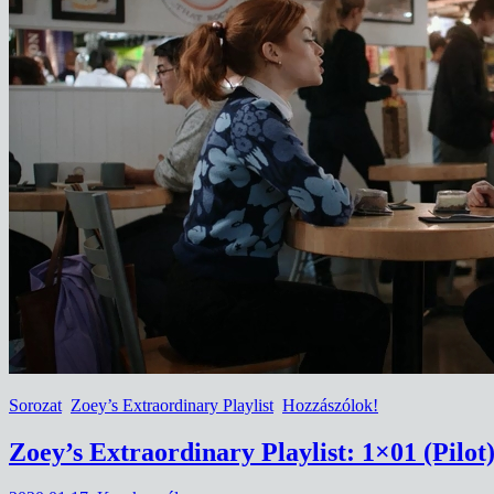
Sorozat
Zoey’s Extraordinary Playlist
Hozzászólok!
Zoey’s Extraordinary Playlist: 1×01 (Pilot