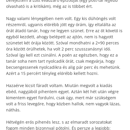
befejeztem a Lost évadzáró epizódját (egy post-tal lejjebb
olvasható is a kritikám), még az is többet ért.
Nagy valami lényegében nem volt. Egy kis dühöngés volt
részemről, ugyanis előrébb jött egy órám, így eltalálta az
órát átadó tanár, hogy ne legyen szünet. Erre az őt követő is
egyből kezdett, ahogy belépett az ajtón, nem is hagyott
szünetet két órája között. Szóval mondhatni a 2×90 perces
óra között örülhetek, ha volt 2 perc szusszanásnyi idő.
Szóval így kell ezt csinálni. A poén az egészben, hogy ez a
tanár soha nem tart nyolcadik órát, csak megvárja, hogy
becsengessenek nyolcadikra és alig pár perc és mehetünk.
Azért a 15 percért tényleg előrébb kellett hozni.
Hazaérve kicsit fáradt voltam. Miután megvolt a kiadás
ebéd, nagyjából pihentem egyet. Aztán két hét után végre
kimentem egyet fordulni, csak úgy, mert már szükségem
volt a friss levegőre, hogy közben hallok, nem vagyok lázas,
náthás.
Hétvégén erős pihenés lesz, s az elmaradt sorozatokat
fogom minden bizonnyal pótolni. És persze a legjobb: