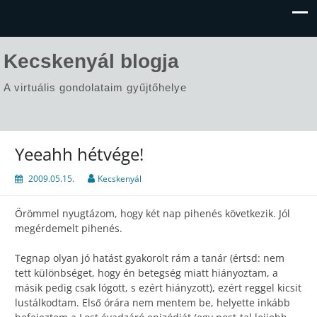
Kecskenyál blogja
A virtuális gondolataim gyűjtőhelye
Yeeahh hétvége!
2009.05.15.
Kecskenyál
Örömmel nyugtázom, hogy két nap pihenés következik. Jól
megérdemelt pihenés.
Tegnap olyan jó hatást gyakorolt rám a tanár (értsd: nem
tett különbséget, hogy én betegség miatt hiányoztam, a
másik pedig csak lógott, s ezért hiányzott), ezért reggel kicsit
lustálkodtam. Első órára nem mentem be, helyette inkább