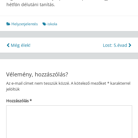
hétfőn délutáni tanítás.
Helyzetjelentés
iskola
Bejegyzés
Még élek!
Lost: 5.évad
navigáció
Vélemény, hozzászólás?
Az e-mail címet nem tesszük közzé.
A kötelező mezőket
*
karakterrel
jelöltük
Hozzászólás
*