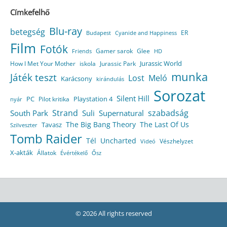
Címkefelhő
Blu-ray
betegség
ER
Budapest
Cyanide and Happiness
Film
Fotók
Gamer sarok
Glee
HD
Friends
Jurassic World
How I Met Your Mother
iskola
Jurassic Park
munka
Játék teszt
Lost
Meló
Karácsony
kirándulás
Sorozat
Silent Hill
Playstation 4
PC
Pilot kritika
nyár
Strand
szabadság
South Park
Suli
Supernatural
The Big Bang Theory
The Last Of Us
Tavasz
Szilveszter
Tomb Raider
Tél
Uncharted
Vészhelyzet
Videó
X-akták
Állatok
Évértékelő
Ősz
© 2026 All rights reserved