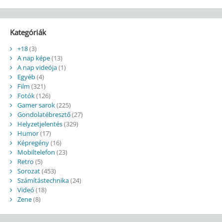
Kategóriák
+18
(3)
A nap képe
(13)
A nap videója
(1)
Egyéb
(4)
Film
(321)
Fotók
(126)
Gamer sarok
(225)
Gondolatébresztő
(27)
Helyzetjelentés
(329)
Humor
(17)
Képregény
(16)
Mobiltelefon
(23)
Retro
(5)
Sorozat
(453)
Számítástechnika
(24)
Videó
(18)
Zene
(8)