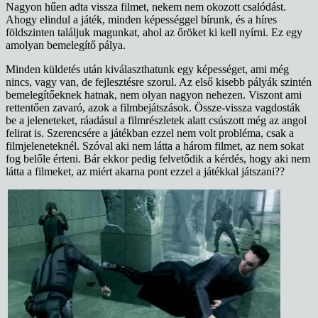
Nagyon hűen adta vissza filmet, nekem nem okozott csalódást.
Ahogy elindul a játék, minden képességgel bírunk, és a híres
földszinten találjuk magunkat, ahol az őröket ki kell nyírni. Ez egy
amolyan bemelegítő pálya.
Minden küldetés után kiválaszthatunk egy képességet, ami még
nincs, vagy van, de fejlesztésre szorul. Az első kisebb pályák szintén
bemelegítőeknek hatnak, nem olyan nagyon nehezen. Viszont ami
rettentően zavaró, azok a filmbejátszások. Össze-vissza vagdosták
be a jeleneteket, ráadásul a filmrészletek alatt csúszott még az angol
felirat is. Szerencsére a játékban ezzel nem volt probléma, csak a
filmjeleneteknél. Szóval aki nem látta a három filmet, az nem sokat
fog belőle érteni. Bár ekkor pedig felvetődik a kérdés, hogy aki nem
látta a filmeket, az miért akarna pont ezzel a játékkal játszani??