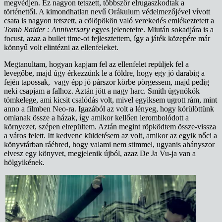
megvédjen. Ez nagyon tetszett, többször elrugaszkodtak a
történettől. A kimondhatlan nevű Orákulum védelmezőjével vívott
csata is nagyon tetszett, a cölöpökön való verekedés emlékeztetett a
Tomb Raider : Anniversary
egyes jeleneteire. Miután sokadjára is a
focust, azaz a bullet time-ot fejlesztettem, így a játék közepére már
könnyű volt elintézni az ellenfeleket.
Megtanultam, hogyan kapjam fel az ellenfelet repüljek fel a
levegőbe, majd úgy érkezzünk le a földre, hogy egy jó darabig a
fején tapossak, vagy épp jó párszor körbe pörgessem, majd pedig
neki csapjam a falhoz. Aztán jött a nagy harc. Smith ügynökök
tömkelege, ami kicsit csalódás volt, mivel egyiksem ugrott rám, mint
anno a filmben Neo-ra. Igazából az volt a lényeg, hogy körülöttünk
omlanak össze a házak, így amikor kellően lerombolódott a
környezet, szépen elrepültem. Aztán megint röpködtem össze-vissza
a város felett. Itt kedvenc küldetésem az volt, amikor az egyik nőci a
könyvtárban ráébred, hogy valami nem stimmel, ugyanis ahányszor
elvesz egy könyvet, megjelenik újból, azaz De Ja Vu-ja van a
hölgyikének.