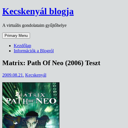
Skip
Kecskenyál blogja
to
content
A virtuális gondolataim gyűjtőhelye
Primary Menu
Kezdőlap
Információk a Blogról
Matrix: Path Of Neo (2006) Teszt
2009.08.21.
Kecskenyál