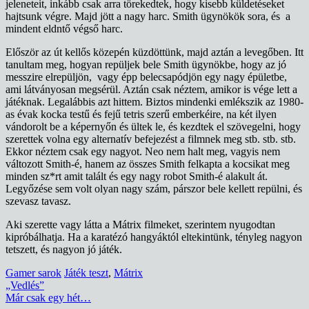
jeleneteit, inkább csak arra törekedtek, hogy kisebb küldetéseket
hajtsunk végre. Majd jött a nagy harc. Smith ügynökök sora, és a
mindent eldntő végső harc.
Először az út kellős közepén küzdöttünk, majd aztán a levegőben. Itt
tanultam meg, hogyan repüljek bele Smith ügynökbe, hogy az jó
messzire elrepüljön, vagy épp belecsapódjön egy nagy épületbe,
ami látványosan megsérül. Aztán csak néztem, amikor is vége lett a
játéknak. Legalábbis azt hittem. Biztos mindenki emlékszik az 1980-
as évak kocka testű és fejű tetris szerű emberkéire, na két ilyen
vándorolt be a képernyőn és ültek le, és kezdtek el szövegelni, hogy
szerettek volna egy alternatív befejezést a filmnek meg stb. stb. stb.
Ekkor néztem csak egy nagyot. Neo nem halt meg, vagyis nem
változott Smith-é, hanem az összes Smith felkapta a kocsikat meg
minden sz*rt amit talált és egy nagy robot Smith-é alakult át.
Legyőzése sem volt olyan nagy szám, párszor bele kellett repülni, és
szevasz tavasz.
Aki szerette vagy látta a Mátrix filmeket, szerintem nyugodtan
kipróbálhatja. Ha a karatézó hangyáktól eltekintünk, tényleg nagyon
tetszett, és nagyon jó játék.
Gamer sarok
Játék teszt
,
Mátrix
Bejegyzés
„Vedlés”
Már csak egy hét…
navigáció