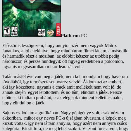
Platform:
PC
Először is leszögezem, hogy annyira azért nem vagyok Mátrix
fanatikus, attól eltekintve, hogy mindhárom filmet láttam, a második
és harmadik részt a moziban, az előbbit kétszer az utóbbit pedig
háromszor, és persze mindegyik ott figyeg eredetiben a polcomon,
ugyanis megvásároltam mikor leárazás volt.
Talán másfél éve van meg a játék, nem kell mondjam hogy haverom
jóvoltából, így természetesen warez verzió. Áldom azt az embert,
aki így közzétette, ugyanis a crack amit mellékelt nem volt jó, de
annak idején egyet letöltöttem, és no lám, elindult a játék. Persze
előtte is ki tudtam próbálni, csak elég sok mindent kellett csinálni,
hogy elinduljon a játék.
Sajnos csalódtam a grafikában. Nagy gépigénye volt, csak néztem
akkoriban, mikor egy neves PC-s újságban olvastam, a képek meg
kicsik voltak, így nem láttam annyira, hogy azért nem annyira csúcs
kategória. Kicsit fura, de meg lehet szokni. Viszont furcsa volt, hogy