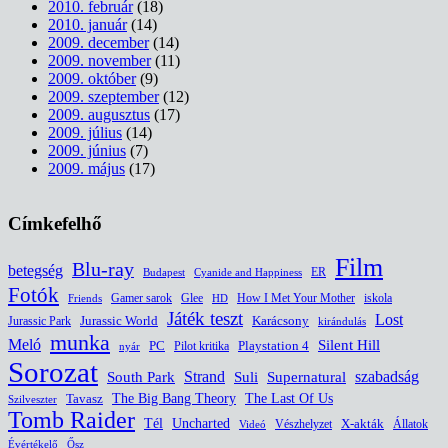
2010. február
(18)
2010. január
(14)
2009. december
(14)
2009. november
(11)
2009. október
(9)
2009. szeptember
(12)
2009. augusztus
(17)
2009. július
(14)
2009. június
(7)
2009. május
(17)
Címkefelhő
Film
Blu-ray
betegség
ER
Budapest
Cyanide and Happiness
Fotók
Glee
How I Met Your Mother
iskola
Gamer sarok
HD
Friends
Játék teszt
Lost
Jurassic World
Jurassic Park
Karácsony
kirándulás
munka
Meló
Silent Hill
PC
Pilot kritika
Playstation 4
nyár
Sorozat
South Park
Strand
Suli
szabadság
Supernatural
The Last Of Us
Tavasz
The Big Bang Theory
Szilveszter
Tomb Raider
Uncharted
Tél
Vészhelyzet
X-akták
Állatok
Videó
Évértékelő
Ősz