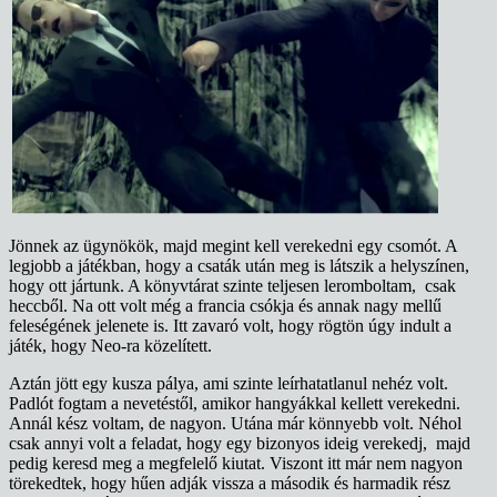
Jönnek az ügynökök, majd megint kell verekedni egy csomót. A
legjobb a játékban, hogy a csaták után meg is látszik a helyszínen,
hogy ott jártunk. A könyvtárat szinte teljesen leromboltam, csak
heccből. Na ott volt még a francia csókja és annak nagy mellű
feleségének jelenete is. Itt zavaró volt, hogy rögtön úgy indult a
játék, hogy Neo-ra közelített.
Aztán jött egy kusza pálya, ami szinte leírhatatlanul nehéz volt.
Padlót fogtam a nevetéstől, amikor hangyákkal kellett verekedni.
Annál kész voltam, de nagyon. Utána már könnyebb volt. Néhol
csak annyi volt a feladat, hogy egy bizonyos ideig verekedj, majd
pedig keresd meg a megfelelő kiutat. Viszont itt már nem nagyon
törekedtek, hogy hűen adják vissza a második és harmadik rész