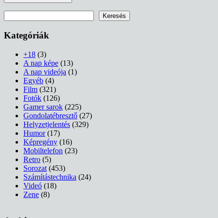
Keresés
Keresés
Kategóriák
+18
(3)
A nap képe
(13)
A nap videója
(1)
Egyéb
(4)
Film
(321)
Fotók
(126)
Gamer sarok
(225)
Gondolatébresztő
(27)
Helyzetjelentés
(329)
Humor
(17)
Képregény
(16)
Mobiltelefon
(23)
Retro
(5)
Sorozat
(453)
Számítástechnika
(24)
Videó
(18)
Zene
(8)