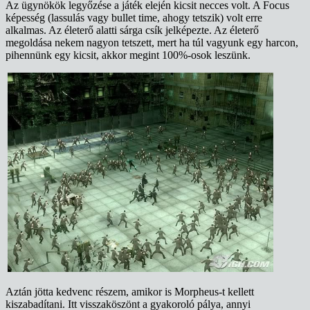
Az ügynökök legyőzése a játék elején kicsit necces volt. A Focus
képesség (lassulás vagy bullet time, ahogy tetszik) volt erre
alkalmas. Az életerő alatti sárga csík jelképezte. Az életerő
megoldása nekem nagyon tetszett, mert ha túl vagyunk egy harcon,
pihennünk egy kicsit, akkor megint 100%-osok leszünk.
Aztán jötta kedvenc részem, amikor is Morpheus-t kellett
kiszabadítani. Itt visszaköszönt a gyakoroló pálya, annyi