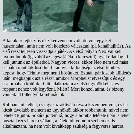
A karakter fejlesztős rész kedvencem volt, de volt egy-két
haszontalan, amit nem volt kötelező választani (pl. kanálhajlítás). Az
első részt teljesen visszadja a játék. Az első pályán Neo-val kell
nyomulnunk (igazából az egész játékon keresztül), gyakorlatilag ki
kell jutnunk az épületből. Nagyon vicces, ekkor Neo nem tud mást
csinálni mint lökdösődni. Itt annyi a különbség az első filmhez
képest, hogy Trinity megmenti hősünket. Ezután pár kisebb küldetés
után, megkapjuk azt a részt, amikor Morpheust elveszítjuk és egy
csatornában kötünk ki. Itt találkoztam az első ügynökkel is, és
roppant nehéz volt legyőzni. Miért? Mert konzol átirat, és bizony
vannak itt billentyű kombinációk.
Robbantani kellett, és ugye az aktiváló rész a kezemben volt, és ha
kicsit távolabb mentem az ügynöktől akkor robbantunk, mivel nem
lehetett kijutni. Sokára jöttem rá, hogy a bomba letétele után is lehet
puszta kezes harcra váltani, a játék túlnyomó részében ezt is
alkalmaztam, ha nem volt kiváltképp szükség a fegyveres harcra.