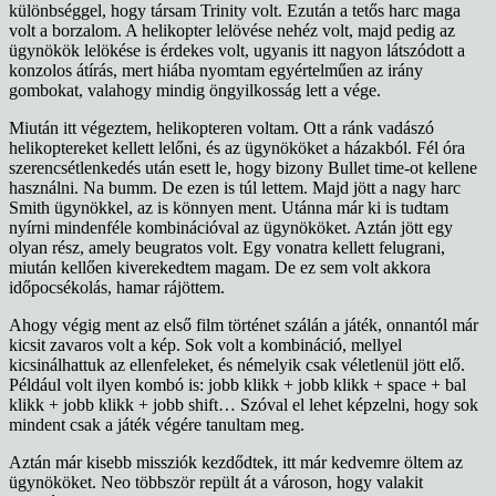
különbséggel, hogy társam Trinity volt. Ezután a tetős harc maga
volt a borzalom. A helikopter lelövése nehéz volt, majd pedig az
ügynökök lelökése is érdekes volt, ugyanis itt nagyon látszódott a
konzolos átírás, mert hiába nyomtam egyértelműen az irány
gombokat, valahogy mindig öngyilkosság lett a vége.
Miután itt végeztem, helikopteren voltam. Ott a ránk vadászó
helikoptereket kellett lelőni, és az ügynököket a házakból. Fél óra
szerencsétlenkedés után esett le, hogy bizony Bullet time-ot kellene
használni. Na bumm. De ezen is túl lettem. Majd jött a nagy harc
Smith ügynökkel, az is könnyen ment. Utánna már ki is tudtam
nyírni mindenféle kombinációval az ügynököket. Aztán jött egy
olyan rész, amely beugratos volt. Egy vonatra kellett felugrani,
miután kellően kiverekedtem magam. De ez sem volt akkora
időpocsékolás, hamar rájöttem.
Ahogy végig ment az első film történet szálán a játék, onnantól már
kicsit zavaros volt a kép. Sok volt a kombináció, mellyel
kicsinálhattuk az ellenfeleket, és némelyik csak véletlenül jött elő.
Például volt ilyen kombó is: jobb klikk + jobb klikk + space + bal
klikk + jobb klikk + jobb shift… Szóval el lehet képzelni, hogy sok
mindent csak a játék végére tanultam meg.
Aztán már kisebb missziók kezdődtek, itt már kedvemre öltem az
ügynököket. Neo többször repült át a városon, hogy valakit