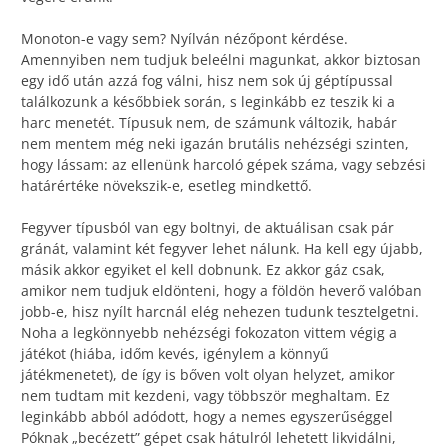
Monoton-e vagy sem? Nyílván nézőpont kérdése.
Amennyiben nem tudjuk beleélni magunkat, akkor biztosan
egy idő után azzá fog válni, hisz nem sok új géptípussal
találkozunk a későbbiek során, s leginkább ez teszik ki a
harc menetét. Típusuk nem, de számunk változik, habár
nem mentem még neki igazán brutális nehézségi szinten,
hogy lássam: az ellenünk harcoló gépek száma, vagy sebzési
határértéke növekszik-e, esetleg mindkettő.
Fegyver típusból van egy boltnyi, de aktuálisan csak pár
gránát, valamint két fegyver lehet nálunk. Ha kell egy újabb,
másik akkor egyiket el kell dobnunk. Ez akkor gáz csak,
amikor nem tudjuk eldönteni, hogy a földön heverő valóban
jobb-e, hisz nyílt harcnál elég nehezen tudunk tesztelgetni.
Noha a legkönnyebb nehézségi fokozaton vittem végig a
játékot (hiába, időm kevés, igénylem a könnyű
játékmenetet), de így is bőven volt olyan helyzet, amikor
nem tudtam mit kezdeni, vagy többször meghaltam. Ez
leginkább abból adódott, hogy a nemes egyszerűséggel
Póknak „becézett” gépet csak hátulról lehetett likvidálni,