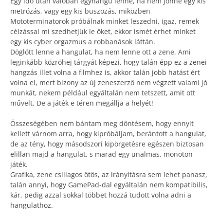
Egy idő után valóban egyhangú lenne, ha nem jönne egy kis
metrózás, vagy egy kis buszozás, miközben
Mototerminatorok próbálnak minket leszedni, igaz, remek
célzással mi szedhetjük le őket, ekkor ismét érhet minket
egy kis cyber orgazmus a robbanások láttán.
Döglött lenne a hangulat, ha nem lenne ott a zene. Ami
leginkább közröhej tárgyát képezi, hogy talán épp ez a zenei
hangzás illet volna a filmhez is, akkor talán jobb hatást ért
volna el, mert bizony az új zeneszerző nem végzett valami jó
munkát, nekem például egyáltalán nem tetszett, amit ott
művelt. De a játék e téren megállja a helyét!
Összeségében nem bántam meg döntésem, hogy ennyit
kellett várnom arra, hogy kipróbáljam, berántott a hangulat,
de az tény, hogy másodszori kipörgetésre egészen biztosan
elillan majd a hangulat, s marad egy unalmas, monoton
játék.
Grafika, zene csillagos ötös, az irányításra sem lehet panasz,
talán annyi, hogy GamePad-dal egyáltalán nem kompatibilis,
kár, pedig azzal sokkal többet hozzá tudott volna adni a
hangulathoz.