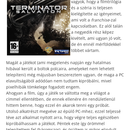
vagyok, hogy a filmtrilógia
és a széria is teljesen
kielégítette az igényeimet,
ami volt a
franchise
-zal
kapcsolatban. Ez alól talán
a negyedik rész képez
kivételt, ami ugyan jó volt,
de én ennél mérföldekkel
többet vártam.
Magát a játékot (ami megjelenés napján egy hatalmas
hibával került a boltok polcaira, amelyeket nem lehetett
telepíteni) még májusban beszereztem ugyan, de maga a PC
elavultságából adódóan nem tudtam kipróbálni, mivel
pixelhibák tömkelege fogadott engem.
Ahogyan a film, úgy a játék se váltotta meg a világot a
címmel ellentétben, de ennek ellenére én rendületlenül
hittem benne, hogy ezzel én akarok tenni egy próbát.
Utolsó alkatrészt megvéve az épülő PC-mhez, ezzel teljessé
téve azt alkalmat nyitott arra, hogy végre teljes egészében
kipróbálhassam a játékot. Péntek este így örömmel
telepítettem fel (háromszor), és örültem is mikor elindult.