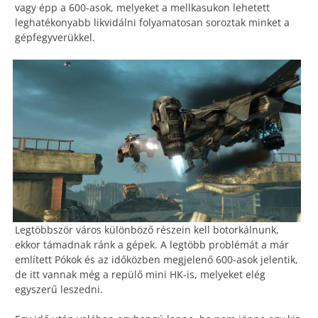
vagy épp a 600-asok, melyeket a mellkasukon lehetett
leghatékonyabb likvidálni folyamatosan soroztak minket a
gépfegyverükkel.
Legtöbbször város különböző részein kell botorkálnunk,
ekkor támadnak ránk a gépek. A legtöbb problémát a már
említett Pókok és az időközben megjelenő 600-asok jelentik,
de itt vannak még a repülő mini HK-is, melyeket elég
egyszerű leszedni.