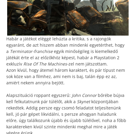
Habár a játékot eléggé lehúzta a kritika, s a rajongók
egyaránt, de azt hiszem abban mindenki egyetérthet, hogy
a
Terminator-franchise
egyik minőségileg is kiemelkedő
játékát érte el az előzőkhöz képest, habár a Playstation 2
exkluzív
Rise Of The Machines-
zel nem játszottam.
Azon kívül, hogy átemel három karaktert, és pár típust nem
sok köze van a filmhez, ami nem is baj, talán épp ez az,
amiért nekem annyira bejött.
Alapszituáció roppant egyszerű:
John Connor
bőrébe bújva
kell felkutatnunk pár túlélőt, akik a
Skynet
központjában
rekedtek. Addig persze egy csomó feladatot teljesítenünk
kell, jó pár gépet likvidálni, s persze ahogyan haladunk
előre, úgy találkozunk újabb és újabb túlélővel, noha a főbb
karaktereken kívül szinte mindenki meghal mire a játék
végére érünk.