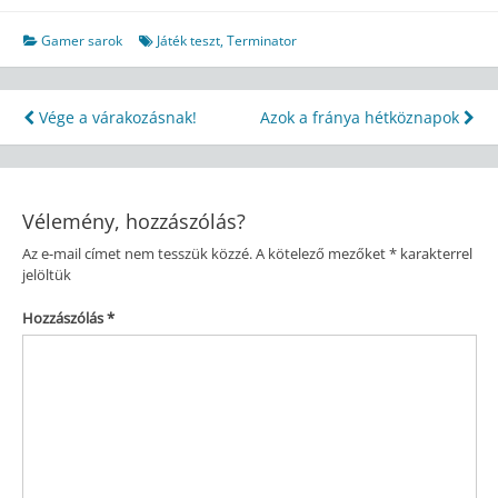
Gamer sarok
Játék teszt
,
Terminator
Bejegyzés
Vége a várakozásnak!
Azok a fránya hétköznapok
navigáció
Vélemény, hozzászólás?
Az e-mail címet nem tesszük közzé.
A kötelező mezőket
*
karakterrel
jelöltük
Hozzászólás
*