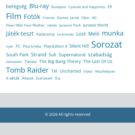
Blu-ray
betegség
ER
Budapest
Cyanide and Happiness
Film
Fotók
Gamer sarok
Glee
HD
Friends
Jurassic World
How I Met Your Mother
iskola
Jurassic Park
munka
Játék teszt
Lost
Meló
Karácsony
kirándulás
Sorozat
Silent Hill
Playstation 4
PC
Pilot kritika
nyár
Strand
szabadság
South Park
Suli
Supernatural
The Big Bang Theory
The Last Of Us
Tavasz
Szilveszter
Tomb Raider
Tél
Uncharted
Vészhelyzet
Videó
X-akták
Állatok
Évértékelő
Ősz
© 2026 All rights reserved