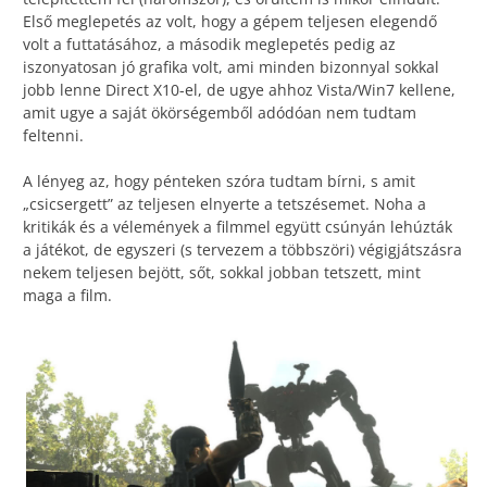
Első meglepetés az volt, hogy a gépem teljesen elegendő
volt a futtatásához, a második meglepetés pedig az
iszonyatosan jó grafika volt, ami minden bizonnyal sokkal
jobb lenne Direct X10-el, de ugye ahhoz Vista/Win7 kellene,
amit ugye a saját ökörségemből adódóan nem tudtam
feltenni.
A lényeg az, hogy pénteken szóra tudtam bírni, s amit
„csicsergett” az teljesen elnyerte a tetszésemet. Noha a
kritikák és a vélemények a filmmel együtt csúnyán lehúzták
a játékot, de egyszeri (s tervezem a többszöri) végigjátszásra
nekem teljesen bejött, sőt, sokkal jobban tetszett, mint
maga a film.