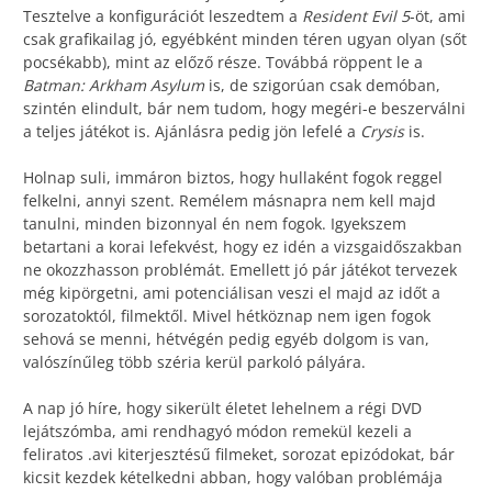
Tesztelve a konfigurációt leszedtem a
Resident Evil 5
-öt, ami
csak grafikailag jó, egyébként minden téren ugyan olyan (sőt
pocsékabb), mint az előző része. Továbbá röppent le a
Batman: Arkham Asylum
is, de szigorúan csak demóban,
szintén elindult, bár nem tudom, hogy megéri-e beszerválni
a teljes játékot is. Ajánlásra pedig jön lefelé a
Crysis
is.
Holnap suli, immáron biztos, hogy hullaként fogok reggel
felkelni, annyi szent. Remélem másnapra nem kell majd
tanulni, minden bizonnyal én nem fogok. Igyekszem
betartani a korai lefekvést, hogy ez idén a vizsgaidőszakban
ne okozzhasson problémát. Emellett jó pár játékot tervezek
még kipörgetni, ami potenciálisan veszi el majd az időt a
sorozatoktól, filmektől. Mivel hétköznap nem igen fogok
sehová se menni, hétvégén pedig egyéb dolgom is van,
valószínűleg több széria kerül parkoló pályára.
A nap jó híre, hogy sikerült életet lehelnem a régi DVD
lejátszómba, ami rendhagyó módon remekül kezeli a
feliratos .avi kiterjesztésű filmeket, sorozat epizódokat, bár
kicsit kezdek kételkedni abban, hogy valóban problémája