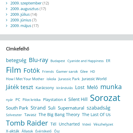
2009. szeptember
(12)
2009. augusztus
(17)
2009. július
(14)
2009. június
(7)
2009. május
(17)
Címkefelhő
Blu-ray
betegség
ER
Budapest
Cyanide and Happiness
Film
Fotók
Gamer sarok
Glee
HD
Friends
Jurassic World
How I Met Your Mother
iskola
Jurassic Park
munka
Játék teszt
Lost
Meló
Karácsony
kirándulás
Sorozat
Silent Hill
Playstation 4
PC
Pilot kritika
nyár
Strand
szabadság
South Park
Suli
Supernatural
The Big Bang Theory
The Last Of Us
Tavasz
Szilveszter
Tomb Raider
Tél
Uncharted
Vészhelyzet
Videó
X-akták
Állatok
Évértékelő
Ősz