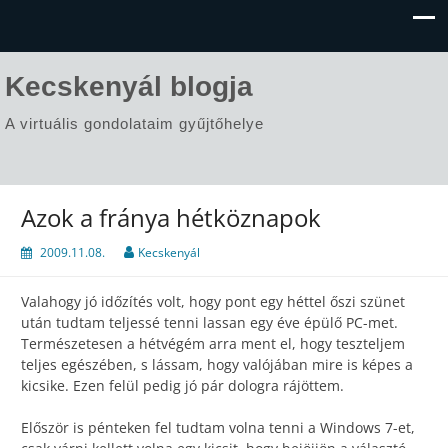
Kecskenyál blogja
A virtuális gondolataim gyűjtőhelye
Azok a fránya hétköznapok
2009.11.08.
Kecskenyál
Valahogy jó időzítés volt, hogy pont egy héttel őszi szünet
után tudtam teljessé tenni lassan egy éve épülő PC-met.
Természetesen a hétvégém arra ment el, hogy teszteljem
teljes egészében, s lássam, hogy valójában mire is képes a
kicsike. Ezen felül pedig jó pár dologra rájöttem.
Először is pénteken fel tudtam volna tenni a Windows 7-et,