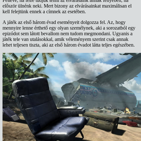
Feltéve, ha félre tudjuk tenni az elvárásaink annak fényében, ha
először ülnénk neki. Mert bizony az elvárásainkat maximálisan el
kell felejtünk ennek a címnek az esetében.
A játék az első három évad eseményeit dolgozza fel. Az, hogy
mennyire lenne érthető egy olyan személynek, aki a sorozatból egy
epizódot sem látott bevallom nem tudom megmondani. Ugyanis a
játék tele van utalásokkal, amik véleményem szerint csak annak
lehet teljesen tiszta, aki az első három évadot látta teljes egészében.