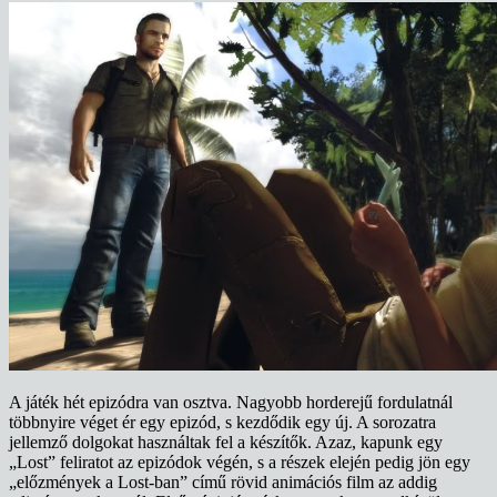
A játék hét epizódra van osztva. Nagyobb horderejű fordulatnál
többnyire véget ér egy epizód, s kezdődik egy új. A sorozatra
jellemző dolgokat használtak fel a készítők. Azaz, kapunk egy
„Lost” feliratot az epizódok végén, s a részek elején pedig jön egy
„előzmények a Lost-ban” című rövid animációs film az addig