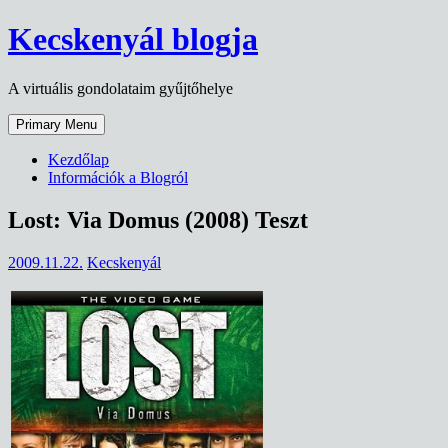
Skip
Kecskenyál blogja
to
content
A virtuális gondolataim gyűjtőhelye
Primary Menu
Kezdőlap
Információk a Blogról
Lost: Via Domus (2008) Teszt
2009.11.22.
Kecskenyál