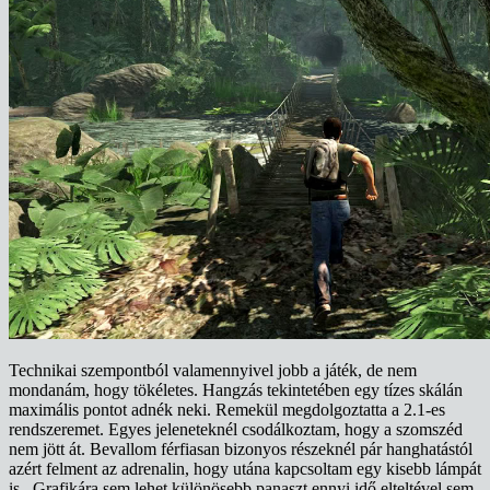
Technikai szempontból valamennyivel jobb a játék, de nem
mondanám, hogy tökéletes. Hangzás tekintetében egy tízes skálán
maximális pontot adnék neki. Remekül megdolgoztatta a 2.1-es
rendszeremet. Egyes jeleneteknél csodálkoztam, hogy a szomszéd
nem jött át. Bevallom férfiasan bizonyos részeknél pár hanghatástól
azért felment az adrenalin, hogy utána kapcsoltam egy kisebb lámpát
is. Grafikára sem lehet különösebb panaszt ennyi idő elteltével sem.