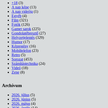
+18
(3)
A nap képe
(13)
A nap videója
(1)
Egyéb
(4)
Film
(321)
Fotók
(126)
Gamer sarok
(225)
Gondolatébresztő
(27)
Helyzetjelentés
(329)
Humor
(17)
Képregény
(16)
Mobiltelefon
(23)
Retro
(5)
Sorozat
(453)
Számítástechnika
(24)
Videó
(18)
Zene
(8)
Archívum
2026. július
(5)
2026. június
(5)
2026. május
(4)
2026. április
(14)