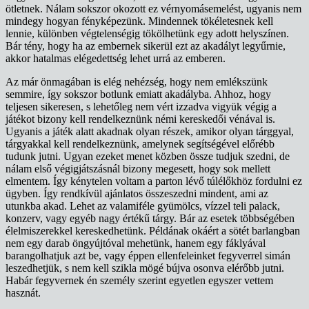
ötletnek. Nálam sokszor okozott ez vérnyomásemelést, ugyanis nem
mindegy hogyan fényképezünk. Mindennek tökéletesnek kell
lennie, különben végtelenségig tökölhetünk egy adott helyszínen.
Bár tény, hogy ha az embernek sikerül ezt az akadályt legyűrnie,
akkor hatalmas elégedettség lehet urrá az emberen.
Az már önmagában is elég nehézség, hogy nem emlékszünk
semmire, így sokszor botlunk emiatt akadályba. Ahhoz, hogy
teljesen sikeresen, s lehetőleg nem vért izzadva vigyük végig a
játékot bizony kell rendelkeznünk némi kereskedői vénával is.
Ugyanis a játék alatt akadnak olyan részek, amikor olyan tárggyal,
tárgyakkal kell rendelkeznünk, amelynek segítségével előrébb
tudunk jutni. Ugyan ezeket menet közben össze tudjuk szedni, de
nálam első végigjátszásnál bizony megesett, hogy sok mellett
elmentem. Így kénytelen voltam a parton lévő túlélőkhöz fordulni ez
ügyben. Így rendkívül ajánlatos összeszedni mindent, ami az
utunkba akad. Lehet az valamiféle gyümölcs, vízzel teli palack,
konzerv, vagy egyéb nagy értékű tárgy. Bár az esetek többségében
élelmiszerekkel kereskedhetünk. Példának okáért a sötét barlangban
nem egy darab öngyújtóval mehetünk, hanem egy fáklyával
barangolhatjuk azt be, vagy éppen ellenfeleinket fegyverrel simán
leszedhetjük, s nem kell szikla mögé bújva osonva elérőbb jutni.
Habár fegyvernek én személy szerint egyetlen egyszer vettem
hasznát.