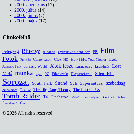
2009. augusztus
(17)
2009. július
(14)
2009. június
(7)
2009. május
(17)
Címkefelhő
Film
Blu-ray
betegség
ER
Budapest
Cyanide and Happiness
Fotók
Glee
How I Met Your Mother
iskola
Gamer sarok
HD
Friends
Játék teszt
Lost
Jurassic World
Jurassic Park
Karácsony
kirándulás
munka
Meló
Silent Hill
PC
Pilot kritika
Playstation 4
nyár
Sorozat
South Park
Strand
Suli
szabadság
Supernatural
The Last Of Us
Tavasz
The Big Bang Theory
Szilveszter
Tomb Raider
Uncharted
Tél
Vészhelyzet
X-akták
Állatok
Videó
Évértékelő
Ősz
© 2026 All rights reserved