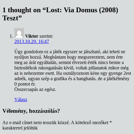
navigáció
1 thought on “
Lost: Via Domus (2008)
Teszt
”
Viktor
szerint:
2013.10.29. 16:47
Úgy gondolom ez a játék egyszer se játszható, aki teheti ne
nyúljon hozzá. Megbántam hogy megszereztem, nem érte
meg az árát egyáltalán, semmi élvezeti érték nincs benne a
biztosítékok rakosgatásán kívül, voltak pillanatok mikor még
az is nehezemre esett. Ha osztályoznom kéne egy gyenge 2est
adnék, ugyan szép a grafika és a hanghatás, de a játékélmény
0 pontot ér.
Összecsapás az egész.
Válasz
Vélemény, hozzászólás?
Az e-mail címet nem tesszük közzé.
A kötelező mezőket
*
karakterrel jelöltük