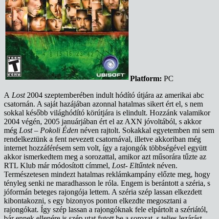
Platform:
PC
A
Lost
2004 szeptemberében indult hódító útjára az amerikai abc
csatornán. A saját hazájában azonnal hatalmas sikert ért el, s nem
sokkal később világhódító körútjára is elindult. Hozzánk valamikor
2004 végén, 2005 januárjában ért el az AXN jóvoltából, s akkor
még
Lost – Pokoli Éden
néven rajtolt. Sokakkal egyetemben mi sem
rendelkeztünk a fent nevezett csatornával, illetve akkoriban még
internet hozzáférésem sem volt, így a rajongók többségével együtt
akkor ismerkedtem meg a sorozattal, amikor azt műsorára tűzte az
RTL Klub már módosított címmel,
Lost- Eltűntek
néven.
Természetesen mindezt hatalmas reklámkampány előzte meg, hogy
tényleg senki ne maradhasson le róla. Engem is berántott a széria, s
jóformán beteges rajongója lettem. A széria szép lassan elkezdett
kibontakozni, s egy bizonyos ponton elkezdte megosztani a
rajongókat. Így szép lassan a rajongóknak fele elpártolt a szériától,
bár ennek ellenére is szép utat futott be a sorozat, s teljes lezárást