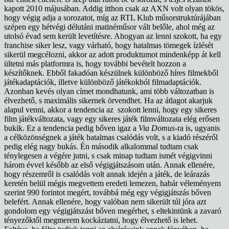
kapott 2010 májusában. Addig itthon csak az AXN volt olyan tökös,
hogy végig adja a sorozatot, míg az RTL Klub műsorstruktúrájában
szépen egy hétvégi délutáni matinéműsor vált belőle, ahol még az
utolsó évad sem került levetítésre. Ahogyan az lenni szokott, ha egy
franchise siker lesz, vagy várható, hogy hatalmas tömegek ízlését
sikerül megcélozni, akkor az adott produktumot mindenképp át kell
ültetni más platformra is, hogy további bevételt hozzon a
készítőknek. Ebből fakadóan készülnek különböző híres filmekből
játékadaptációk, illetve különböző játékokból filmadaptációk.
Azonban kevés olyan címet mondhatunk, ami több változatban is
élvezhető, s maximális sikernek örvendhet. Ha az átlagot akarjuk
alapul venni, akkor a tendencia az szokott lenni, hogy egy sikeres
film játékváltozata, vagy egy sikeres játék filmváltozata elég erősen
bukik. Ez a tendencia pedig bőven igaz a
Via Domus
-ra is, ugyanis
a célközönségnek a játék hatalmas csalódás volt, s a kiadó részéről
pedig elég nagy bukás. Én második alkalommal tudtam csak
ténylegesen a végére jutni, s csak minap tudtam ismét végigvinni
három évvel később az első végigjátszásom után. Annak ellenére,
hogy részemről is csalódás volt annak idején a játék, de leárazás
keretén belül mégis megvettem eredeti lemezen, habár véleményem
szerint 990 forintot megért, továbbá még egy végigjátszás bőven
belefért. Annak ellenére, hogy valóban nem sikerült túl jóra azt
gondolom egy végigjátszást bőven megérhet, s eltekintünk a zavaró
tényezőktől megmerem kockáztatni, hogy élvezhető is lehet.