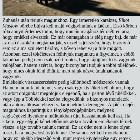
Zuhanás után térünk magunkhoz. Egy ismeretlen karakter,
Elliot
Maslow
bőrébe bújva kell majd végigvinnünk a játékot. Első körben
róla annyit érdemes tudni, hogy miután magához tér ráébred arra,
hogy emlékei elvesztek. Ez már önmagában is elég nagy baj, de már
az első éjszakán megtámadják, s ezzel is jelezvén, hogy bizony ő
sem az a ma született bárány, s bőven lehet vaj a füle mögött.
Azonban ezzel tökéletesen felhívjuk magunkra a figyelmet, s ebből
fakadóan pedig nem csak azért fontos, hogy rájöjjünk ki is vagyunk
valójában, hanem azért is, hogy bizonyítani tudjuk a többi túlélőnek,
hogy nincs okuk félni tőlünk, mert rájuk nézve ártalmatlanok
vagyunk.
Emlékeink visszaszerzésére pedig különböző módszerek vannak.
Ha nem tudunk mit tenni, vagy csak egy kis löket kell ahhoz, hogy
az adott dolgunkat megoldjuk elegendő, ha a parton lévő túlélőkkel,
vagy épp a Többiekkel szóba elegyedünk, s bizonyos mondatok
után automatikusan elkezd valami nekünk derengeni. A játék elején
magunkhoz kaparintjuk a fényképezőgépünket, melynek
segítségével ilyenkor a múltunkban újra használnunk kell azt. Ha
sikerül egy elég jó képet ellőnünk akkor további emlékeink térnek
vissza, s így tovább tudunk menni. Ez az ötlet nem is lenne olyan
rossz, ha a megvalósítás jó lenne. De sajnos ezt kell mondanom,
hogy ez inkább idegesítő volt, mint remek kivitelezése egy remek