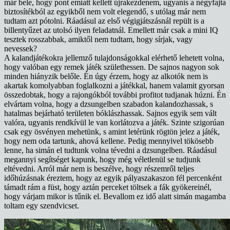
már bele, hogy pont emiatt kellett újrakezdenem, ugyanis a négyfajta
biztosítékból az egyikből nem volt elegendő, s utólag már nem
tudtam azt pótolni. Ráadásul az első végigjátszásnál repült is a
billentyűzet az utolsó ilyen feladatnál. Emellett már csak a mini IQ
tesztek rosszabbak, amiktől nem tudtam, hogy sírjak, vagy
nevessek?
A kalandjátékokra jellemző tulajdonságokkal elérhető lehetett volna,
hogy valóban egy remek játék születhessen. De sajnos nagyon sok
minden hiányzik belőle. Én úgy érzem, hogy az alkotók nem is
akartak komolyabban foglalkozni a játékkal, hanem valamit gyorsan
összedobtak, hogy a rajongókból további profitot tudjanak húzni. Én
elvártam volna, hogy a dzsungelben szabadon kalandozhassak, s
hatalmas bejárható területen bóklászhassak. Sajnos egyik sem vált
valóra, ugyanis rendkívül le van korlátozva a játék. Szinte szigorúan
csak egy ösvényen mehetünk, s amint letérünk rögtön jelez a játék,
hogy nem oda tartunk, ahová kellene. Pedig mennyivel tökösebb
lenne, ha simán el tudtunk volna tévedni a dzsungelben. Ráadásul
megannyi segítséget kapunk, hogy még véletlenül se tudjunk
eltévedni. Arról már nem is beszélve, hogy részemről teljes
időhúzásnak éreztem, hogy az egyik pályaszakaszon fél percenként
támadt rám a füst, hogy aztán perceket töltsek a fák gyökereinél,
hogy várjam mikor is tűnik el. Bevallom ez idő alatt simán magamba
toltam egy szendvicset.