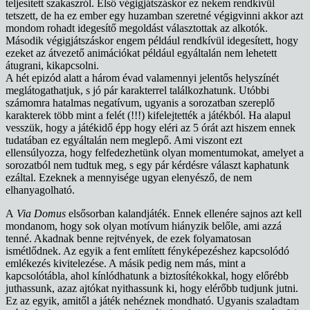
teljesített szakaszról. Első végigjátszáskor ez nekem rendkívül
tetszett, de ha ez ember egy huzamban szeretné végigvinni akkor azt
mondom rohadt idegesítő megoldást választottak az alkotók.
Második végigjátszáskor engem például rendkívül idegesített, hogy
ezeket az átvezető animációkat például egyáltalán nem lehetett
átugrani, kikapcsolni.
A hét epizód alatt a három évad valamennyi jelentős helyszínét
meglátogathatjuk, s jó pár karakterrel találkozhatunk. Utóbbi
számomra hatalmas negatívum, ugyanis a sorozatban szereplő
karakterek több mint a felét (!!!) kifelejtették a játékból. Ha alapul
vesszük, hogy a játékidő épp hogy eléri az 5 órát azt hiszem ennek
tudatában ez egyáltalán nem meglepő. Ami viszont ezt
ellensúlyozza, hogy felfedezhetünk olyan momentumokat, amelyet a
sorozatból nem tudtuk meg, s egy pár kérdésre választ kaphatunk
ezáltal. Ezeknek a mennyisége ugyan elenyésző, de nem
elhanyagolható.
A
Via Domus
elsősorban kalandjáték. Ennek ellenére sajnos azt kell
mondanom, hogy sok olyan motívum hiányzik belőle, ami azzá
tenné. Akadnak benne rejtvények, de ezek folyamatosan
ismétlődnek. Az egyik a fent említett fényképezéshez kapcsolódó
emlékezés kivitelezése. A másik pedig nem más, mint a
kapcsolótábla, ahol kínlódhatunk a biztosítékokkal, hogy előrébb
juthassunk, azaz ajtókat nyithassunk ki, hogy elérőbb tudjunk jutni.
Ez az egyik, amitől a játék nehéznek mondható. Ugyanis szaladtam