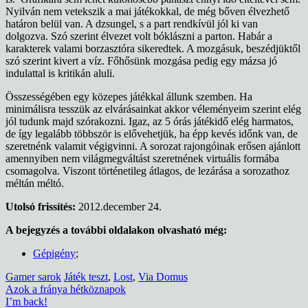
Nyilván nem vetekszik a mai játékokkal, de még bőven élvezhető
határon belül van. A dzsungel, s a part rendkívül jól ki van
dolgozva. Szó szerint élvezet volt bóklászni a parton. Habár a
karakterek valami borzasztóra sikeredtek. A mozgásuk, beszédjüktől
szó szerint kivert a víz. Főhősünk mozgása pedig egy mázsa jó
indulattal is kritikán aluli.
Összességében egy közepes játékkal állunk szemben. Ha
minimálisra tesszük az elvárásainkat akkor véleményeim szerint elég
jól tudunk majd szórakozni. Igaz, az 5 órás játékidő elég harmatos,
de így legalább többször is elővehetjük, ha épp kevés időnk van, de
szeretnénk valamit végigvinni. A sorozat rajongóinak erősen ajánlott
amennyiben nem világmegváltást szeretnének virtuális formába
csomagolva. Viszont történetileg átlagos, de lezárása a sorozathoz
méltán méltó.
Utolsó frissítés:
2012.december 24.
A bejegyzés a további oldalakon olvasható még:
Gépigény
;
Gamer sarok
Játék teszt
,
Lost
,
Via Domus
Bejegyzés
Azok a fránya hétköznapok
I’m back!