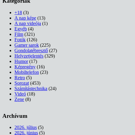
Kategóriák
+18
(3)
A nap képe
(13)
A nap videója
(1)
Egyéb
(4)
Film
(321)
Fotók
(126)
Gamer sarok
(225)
Gondolatébresztő
(27)
Helyzetjelentés
(329)
Humor
(17)
Képregény
(16)
Mobiltelefon
(23)
Retro
(5)
Sorozat
(453)
Számítástechnika
(24)
Videó
(18)
Zene
(8)
Archívum
2026. július
(5)
2026. június
(5)