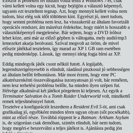
Először is pénteken fel tudtam volna tenni a Windows 7-et, csak
várni kellett volna egy kicsit, hogy bejöjjön a választó képernyő,
ugyanis ezt teszteltem tegnap. Azt, hogy mennyit kellett volna nem
tudom, hisz elég sok időt töltöttem kint. Egyrészt jó, mert tudom,
hogy semmi probléma nem lesz, ha visszakerül az általam favorizált
operációs rendszer, ám másrészt érdekelne, hogy miért is hosszabb a
választóképernyő megjelenése. Bár sejtem, hogy a DVD íróhoz
lehet köze, ami már az előző gépben is váltogatta, mely audió/mp3
lemezeket akarja beolvasni. Szóval megvolt az öröm, de mivel
először játékkal tesztelem, így marad az XP 1 GB ram esetében
pedig mindenképp. Lássuk, így mennyi ideig fogja bírni az XP.
Eddig mindegyik játék csont nélkül futott. A legújabb,
legrendszerigényesebb is elindult, ráadásul piszkosul jó sebbességen
az általam belőtt felbontáson. Már most érzem, hogy eme PC
alkatrészenkénti összeválogatása iszonyatosan jó volt, bár remélem,
nem lesz terhelési probléma belőle, ha minden ilyen szépen fut.
Hétvége alkalmával két játékot pörgettem ki teljesen. Az egyik a
Terminator Salvation
és a
Tomb Raider Underworld
volt, mindkettő
remek teljesítménnyel futott.
Tesztelve a konfigurációt leszedtem a
Resident Evil 5
-öt, ami csak
grafikailag jó, egyébként minden téren ugyan olyan (sőt pocsékabb),
mint az előző része. Továbbá röppent le a
Batman: Arkham Asylum
is, de szigorúan csak demóban, szintén elindult, bár nem tudom,
hogy megéri-e beszerválni a teljes játékot is. Ajánlásra pedig jön