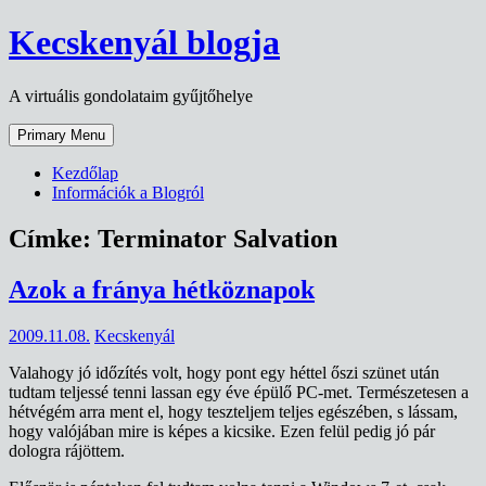
Skip
Kecskenyál blogja
to
content
A virtuális gondolataim gyűjtőhelye
Primary Menu
Kezdőlap
Információk a Blogról
Címke:
Terminator Salvation
Azok a fránya hétköznapok
2009.11.08.
Kecskenyál
Valahogy jó időzítés volt, hogy pont egy héttel őszi szünet után
tudtam teljessé tenni lassan egy éve épülő PC-met. Természetesen a
hétvégém arra ment el, hogy teszteljem teljes egészében, s lássam,
hogy valójában mire is képes a kicsike. Ezen felül pedig jó pár
dologra rájöttem.