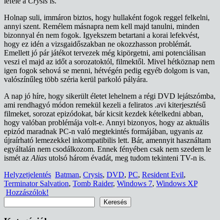
lefelé a
Crysis
is.
Holnap suli, immáron biztos, hogy hullaként fogok reggel felkelni,
annyi szent. Remélem másnapra nem kell majd tanulni, minden
bizonnyal én nem fogok. Igyekszem betartani a korai lefekvést,
hogy ez idén a vizsgaidőszakban ne okozzhasson problémát.
Emellett jó pár játékot tervezek még kipörgetni, ami potenciálisan
veszi el majd az időt a sorozatoktól, filmektől. Mivel hétköznap nem
igen fogok sehová se menni, hétvégén pedig egyéb dolgom is van,
valószínűleg több széria kerül parkoló pályára.
A nap jó híre, hogy sikerült életet lehelnem a régi DVD lejátszómba,
ami rendhagyó módon remekül kezeli a feliratos .avi kiterjesztésű
filmeket, sorozat epizódokat, bár kicsit kezdek kételkedni abban,
hogy valóban problémája volt-e. Annyi bizonyos, hogy az aktuális
epizód maradnak PC-n való megtekintés formájában, ugyanis az
újraírható lemezekkel inkompatibilis lett. Bár, amennyit használtam
egyáltalán nem csodálkozom. Ennek fényében csak nem szedem le
ismét az
Alias
utolsó három évadát, meg tudom tekinteni TV-n is.
Helyzetjelentés
Batman
,
Crysis
,
DVD
,
PC
,
Resident Evil
,
Terminator Salvation
,
Tomb Raider
,
Windows 7
,
Windows XP
Hozzászólok!
Keresés
Keresés