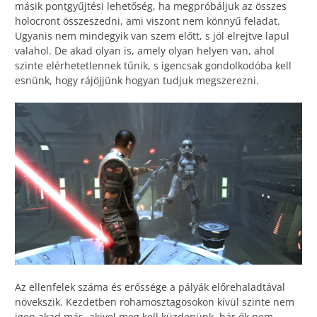
másik pontgyűjtési lehetőség, ha megpróbáljuk az összes
holocront összeszedni, ami viszont nem könnyű feladat.
Ugyanis nem mindegyik van szem előtt, s jól elrejtve lapul
valahol. De akad olyan is, amely olyan helyen van, ahol
szinte elérhetetlennek tűnik, s igencsak gondolkodóba kell
esnünk, hogy rájöjjünk hogyan tudjuk megszerezni.
Az ellenfelek száma és erőssége a pályák előrehaladtával
növekszik. Kezdetben rohamosztagosokon kívül szinte nem
igen akad más, akivel meg kell küzdenünk, bár ők nem