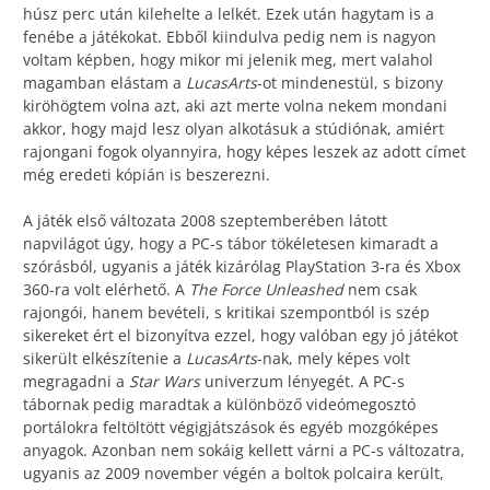
húsz perc után kilehelte a lelkét. Ezek után hagytam is a
fenébe a játékokat. Ebből kiindulva pedig nem is nagyon
voltam képben, hogy mikor mi jelenik meg, mert valahol
magamban elástam a
LucasArts
-ot mindenestül, s bizony
kiröhögtem volna azt, aki azt merte volna nekem mondani
akkor, hogy majd lesz olyan alkotásuk a stúdiónak, amiért
rajongani fogok olyannyira, hogy képes leszek az adott címet
még eredeti kópián is beszerezni.
A játék első változata 2008 szeptemberében látott
napvilágot úgy, hogy a PC-s tábor tökéletesen kimaradt a
szórásból, ugyanis a játék kizárólag PlayStation 3-ra és Xbox
360-ra volt elérhető. A
The Force Unleashed
nem csak
rajongói, hanem bevételi, s kritikai szempontból is szép
sikereket ért el bizonyítva ezzel, hogy valóban egy jó játékot
sikerült elkészítenie a
LucasArts
-nak, mely képes volt
megragadni a
Star Wars
univerzum lényegét. A PC-s
tábornak pedig maradtak a különböző videómegosztó
portálokra feltöltött végigjátszások és egyéb mozgóképes
anyagok. Azonban nem sokáig kellett várni a PC-s változatra,
ugyanis az 2009 november végén a boltok polcaira került,