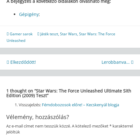
A bejegyzés a következő oldalakon olvasható még:
Gépigény
;
Gamer sarok
Játék teszt
,
Star Wars
,
Star Wars: The Force
Unleashed
Bejegyzés
Elkezdődött!
Lerobbanva…
navigáció
1 thought on “
Star Wars: The Force Unleashed Ultimate Sith
Edition (2009) Teszt
”
Visszajelzés:
Fémdobozosok előre! – Kecskenyál blogja
Vélemény, hozzászólás?
Az e-mail címet nem tesszük közzé.
A kötelező mezőket
*
karakterrel
jelöltük