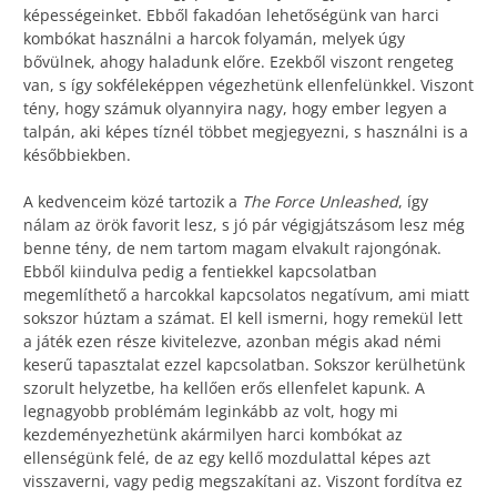
képességeinket. Ebből fakadóan lehetőségünk van harci
kombókat használni a harcok folyamán, melyek úgy
bővülnek, ahogy haladunk előre. Ezekből viszont rengeteg
van, s így sokféleképpen végezhetünk ellenfelünkkel. Viszont
tény, hogy számuk olyannyira nagy, hogy ember legyen a
talpán, aki képes tíznél többet megjegyezni, s használni is a
későbbiekben.
A kedvenceim közé tartozik a
The Force Unleashed
, így
nálam az örök favorit lesz, s jó pár végigjátszásom lesz még
benne tény, de nem tartom magam elvakult rajongónak.
Ebből kiindulva pedig a fentiekkel kapcsolatban
megemlíthető a harcokkal kapcsolatos negatívum, ami miatt
sokszor húztam a számat. El kell ismerni, hogy remekül lett
a játék ezen része kivitelezve, azonban mégis akad némi
keserű tapasztalat ezzel kapcsolatban. Sokszor kerülhetünk
szorult helyzetbe, ha kellően erős ellenfelet kapunk. A
legnagyobb problémám leginkább az volt, hogy mi
kezdeményezhetünk akármilyen harci kombókat az
ellenségünk felé, de az egy kellő mozdulattal képes azt
visszaverni, vagy pedig megszakítani az. Viszont fordítva ez