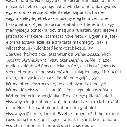
vásárolhatunk. Ha kihagyjuk a holocronokat, akkor a játék
második felébe elég nagy hátrányba kerülhetünk, ugyanis
egyre több és erősebb ellenfeleket kapunk, s ha nem
vagyunk elég fejlettek akkor bizony elég könnyen fűbe
haraphatunk. A jedi holocronok által szert tehetünk nagy
mennyiségű pontokra, bővíthetjük a ruhatárunkat, illetve a
játszható karakterek számát is növelhetjük. Ugyanis a játék
előrehaladtával ezek az extra tartalmak megnyílnak, s
választhatunk különböző karakterek közül. Így
Starkiller
helyett akár játszhatunk a
Sithek
bosszúja
beli
Anakin Skylwalker
-rel, vagy akár
Darth Moul
-lal is. Ezek
mellett különböző fénykardokat, s fénykard kristályokra is
szert tehetünk. Mindegyik más-más tulajdonsággal bír. Akad
olyan, amelyik leszívja az ellenfél energiáját, így
könnyebben végzünk vele, de akad olyan is, amellyel
könnyedén visszaszerezhetjük képességeink használata
közben lemerült energiánkat. De akár egy pillantás alatt
visszanyerhetjük általuk az életerőnket is, s nem kell további
ellenfeleket lekaszabolnunk ahhoz, hogy általuk
visszanyerjük energiánkat. Ezzel szemben a Sith holocronok
rövid ideig tartó képességeket adnak nekünk. Mint például
végtelen energiára tehetünk szert, vagy pedig