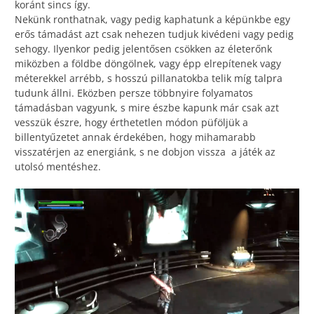
koránt sincs így.
Nekünk ronthatnak, vagy pedig kaphatunk a képünkbe egy
erős támadást azt csak nehezen tudjuk kivédeni vagy pedig
sehogy. Ilyenkor pedig jelentősen csökken az életerőnk
miközben a földbe döngölnek, vagy épp elrepítenek vagy
méterekkel arrébb, s hosszú pillanatokba telik míg talpra
tudunk állni. Eközben persze többnyire folyamatos
támadásban vagyunk, s mire észbe kapunk már csak azt
vesszük észre, hogy érthetetlen módon püföljük a
billentyűzetet annak érdekében, hogy mihamarabb
visszatérjen az energiánk, s ne dobjon vissza a játék az
utolsó mentéshez.