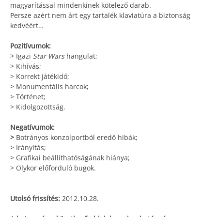
magyarítással mindenkinek kötelező darab.
Persze azért nem árt egy tartalék klaviatúra a biztonság
kedvéért…
Pozitívumok:
> Igazi
Star Wars
hangulat;
> Kihívás;
> Korrekt játékidő;
> Monumentális harcok;
> Történet;
> Kidolgozottság.
Negatívumok:
>
Botrányos konzolportból eredő hibák;
> Irányítás;
> Grafikai beállíthatóságának hiánya;
> Olykor előforduló bugok.
Utolsó frissítés:
2012.10.28.