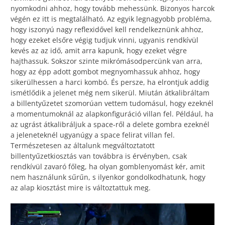
nyomkodni ahhoz, hogy tovább mehessünk. Bizonyos harcok
végén ez itt is megtalálható. Az egyik legnagyobb probléma,
hogy iszonyú nagy reflexidővel kell rendelkeznünk ahhoz,
hogy ezeket elsőre végig tudjuk vinni, ugyanis rendkívül
kevés az az idő, amit arra kapunk, hogy ezeket végre
hajthassuk. Sokszor szinte mikrómásodpercünk van arra,
hogy az épp adott gombot megnyomhassuk ahhoz, hogy
sikerülhessen a harci kombó. És persze, ha elrontjuk addig
ismétlődik a jelenet még nem sikerül. Miután átkalibráltam
a billentyűzetet szomorúan vettem tudomásul, hogy ezeknél
a momentumoknál az alapkonfiguráció villan fel. Például, ha
az ugrást átkalibráljuk a space-ről a delete gombra ezeknél
a jeleneteknél ugyanúgy a space felirat villan fel.
Természetesen az általunk megváltoztatott
billentyűzetkiosztás van továbbra is érvényben, csak
rendkívül zavaró főleg, ha olyan gomblenyomást kér, amit
nem használunk sűrűn, s ilyenkor gondolkodhatunk, hogy
az alap kiosztást mire is változtattuk meg.