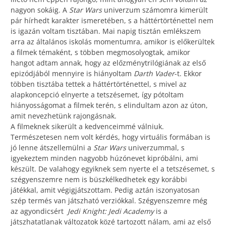
nagyon sokáig. A
Star Wars
univerzum számomra kimerült
pár hírhedt karakter ismeretében, s a háttértörténettel nem
is igazán voltam tisztában. Mai napig tisztán emlékszem
arra az általános iskolás momentumra, amikor is előkerültek
a filmek témaként, s többen megmosolyogtak, amikor
hangot adtam annak, hogy az előzménytrilógiának az első
epizódjából mennyire is hiányoltam
Darth Vader
-t. Ekkor
többen tisztába tettek a háttértörténettel, s mivel az
alapkoncepció elnyerte a tetszésemet, így pótoltam
hiányosságomat a filmek terén, s elindultam azon az úton,
amit nevezhetünk rajongásnak.
A filmeknek sikerült a kedvenceimmé válniuk.
Természetesen nem volt kérdés, hogy virtuális formában is
jó lenne átszellemülni a
Star Wars
univerzummal, s
igyekeztem minden nagyobb húzónevet kipróbálni, ami
készült. De valahogy egyiknek sem nyerte el a tetszésemet, s
szégyenszemre nem is büszkélkedhetek egy korábbi
játékkal, amit végigjátszottam. Pedig aztán iszonyatosan
szép termés van játszható verziókkal. Szégyenszemre még
az agyondicsért
Jedi Knight: Jedi Academy
is a
játszhatatlanak változatok közé tartozott nálam, ami az első