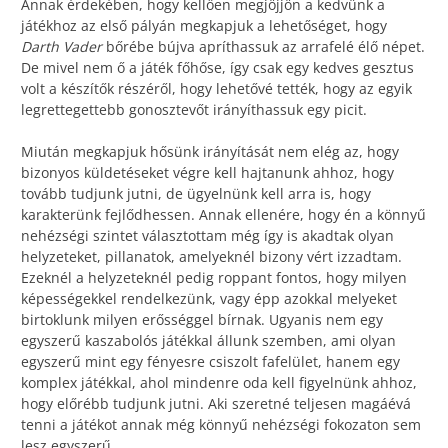
Annak érdekében, hogy kellően megjöjjön a kedvünk a
játékhoz az első pályán megkapjuk a lehetőséget, hogy
Darth Vader
bőrébe bújva apríthassuk az arrafelé élő népet.
De mivel nem ő a játék főhőse, így csak egy kedves gesztus
volt a készítők részéről, hogy lehetővé tették, hogy az egyik
legrettegettebb gonosztevőt irányíthassuk egy picit.
Miután megkapjuk hősünk irányítását nem elég az, hogy
bizonyos küldetéseket végre kell hajtanunk ahhoz, hogy
tovább tudjunk jutni, de ügyelnünk kell arra is, hogy
karakterünk fejlődhessen. Annak ellenére, hogy én a könnyű
nehézségi szintet választottam még így is akadtak olyan
helyzeteket, pillanatok, amelyeknél bizony vért izzadtam.
Ezeknél a helyzeteknél pedig roppant fontos, hogy milyen
képességekkel rendelkezünk, vagy épp azokkal melyeket
birtoklunk milyen erősséggel bírnak. Ugyanis nem egy
egyszerű kaszabolós játékkal állunk szemben, ami olyan
egyszerű mint egy fényesre csiszolt fafelület, hanem egy
komplex játékkal, ahol mindenre oda kell figyelnünk ahhoz,
hogy előrébb tudjunk jutni. Aki szeretné teljesen magáévá
tenni a játékot annak még könnyű nehézségi fokozaton sem
lesz egyszerű.