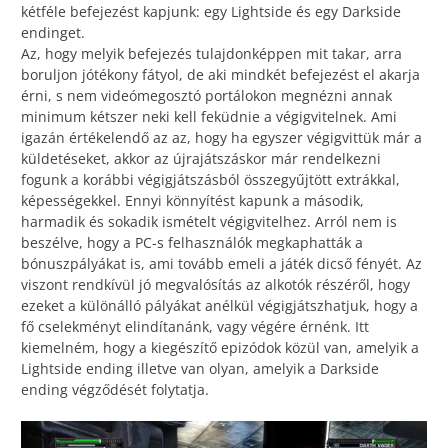
kétféle befejezést kapjunk: egy Lightside és egy Darkside
endinget.
Az, hogy melyik befejezés tulajdonképpen mit takar, arra
boruljon jótékony fátyol, de aki mindkét befejezést el akarja
érni, s nem videómegosztó portálokon megnézni annak
minimum kétszer neki kell feküdnie a végigvitelnek. Ami
igazán értékelendő az az, hogy ha egyszer végigvittük már a
küldetéseket, akkor az újrajátszáskor már rendelkezni
fogunk a korábbi végigjátszásból összegyűjtött extrákkal,
képességekkel. Ennyi könnyítést kapunk a második,
harmadik és sokadik ismételt végigvitelhez. Arról nem is
beszélve, hogy a PC-s felhasználók megkaphatták a
bónuszpályákat is, ami tovább emeli a játék dicső fényét. Az
viszont rendkívül jó megvalósítás az alkotók részéről, hogy
ezeket a különálló pályákat anélkül végigjátszhatjuk, hogy a
fő cselekményt elindítanánk, vagy végére érnénk. Itt
kiemelném, hogy a kiegészítő epizódok közül van, amelyik a
Lightside ending illetve van olyan, amelyik a Darkside
ending végződését folytatja.