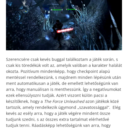
Szerencsére csak kevés buggal találkoztam a játék során, s
csak kis töredékük volt az, amelyik valóban a karakter halálát
okozta. Pozitívum mindenképp, hogy checkpoint alapú
mentéssel rendelkezünk, s majdnem minden lépésünk után
ment automatikusan a játék, de emellett lehetőségünk van
arra, hogy manuálisan is menthessünk. Így a negatívumokat
ezek ellensúlyozni tudják. Azért viszont külön pacsi a
készítőknek, hogy a
The Force Unleashed
azon játékok közé
tartozik, amely rendelkezik úgymond „szavatossággal”. Elég
kevés az esély arra, hogy a játék végére mindent össze
tudjunk szedni, s az összes extra tartalmat elérhetővé
tudjuk tenni. Ráadásképp lehetőségünk van arra, hogy