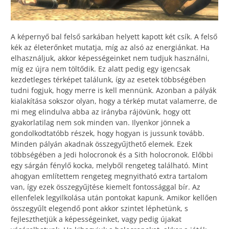
A képernyő bal felső sarkában helyett kapott két csík. A felső
kék az életerőnket mutatja, míg az alsó az energiánkat. Ha
elhasználjuk, akkor képességeinket nem tudjuk használni,
míg ez újra nem töltődik. Ez alatt pedig egy igencsak
kezdetleges térképet találunk, így az esetek többségében
tudni fogjuk, hogy merre is kell mennünk. Azonban a pályák
kialakítása sokszor olyan, hogy a térkép mutat valamerre, de
mi meg elindulva abba az irányba rájövünk, hogy ott
gyakorlatilag nem sok minden van. Ilyenkor jönnek a
gondolkodtatóbb részek, hogy hogyan is jussunk tovább.
Minden pályán akadnak összegyűjthető elemek. Ezek
többségében a Jedi holocronok és a Sith holocronok. Előbbi
egy sárgán fénylő kocka, melyből rengeteg található. Mint
ahogyan említettem rengeteg megnyitható extra tartalom
van, így ezek összegyűjtése kiemelt fontossággal bír. Az
ellenfelek legyilkolása után pontokat kapunk. Amikor kellően
összegyűlt elegendő pont akkor szintet léphetünk, s
fejleszthetjük a képességeinket, vagy pedig újakat