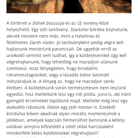
A történet a
Sithek bosszúja
és az
Új remény
közé
helyezhető. Egy sith tanítvány,
Starkiller
bőrébe bújhatunk,
akinek mestere nem más, mint a hatalmas és
félelmetes
Darth Vader
. Jó tanítványként pedig végre kell
hajtanunk mesterünk parancsait. De ugyebár erről az
uralkodó semmit sem tudhat, így a küldetéseinket úgy kell
végrehajtanunk, hogy lehetőleg ne maradjon utánunk
szemtanú. Azaz lényegtelen, hogy birodalmi
rohamosztagosokat, vagy a lázadás bátor katonáit
mészároljuk le. A lényeg az, hogy ne maradjon senki
életben. A küldetésünk során természetesen nem leszünk
egyedül, hisz mellettünk lesz egy női pilóta,
Juno
is, aki iránt
gyengéd érzelmeket táplálunk majd. Mellette még lesz egy
alakváltó robotunk, illetve egy jedi mester is. Ezekből
kiindulva bőven akadnak olyan morális momentumok a
játékban, amelyek kapcsán felmerülhet bennünk a kétely:
valóban annyira kifizetődő a sötét oldal harcosaként
mindenféle kétes küldetéseket végrehajtani?