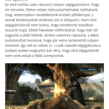
Az első indítás után célszerű szépen végigpásztázni, hogy
mi micsoda, illetve milyen bónusztartalmakat nyithatunk
meg. Amennyiben rendelkezünk eredeti példánnyal, s
annak kézikönyvével érdemes azt is átlapozni, mert első
végigjátszásnál nem biztos, hogy mindennel tisztában
leszünk majd. Ebből fakadóan előfordulhat, hogy már túl
vagyunk a játék felénél, amikor valamire rájövünk, s ekkor
tudatosulhat bennünk, hogy pár extra tartalomtól szépen
elestünk. Így volt ez nálam is, s csak sokadik végigjátszásra
tudtam ezeket megnyitni bár tény, hogy első végigvitelnél
nem ezek voltak a főbb szempontok.