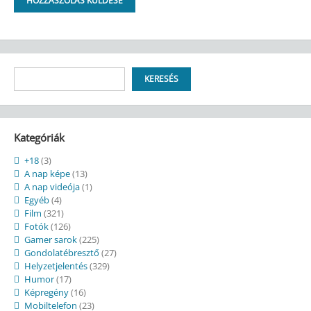
Keresés
KERESÉS
Kategóriák
+18
(3)
A nap képe
(13)
A nap videója
(1)
Egyéb
(4)
Film
(321)
Fotók
(126)
Gamer sarok
(225)
Gondolatébresztő
(27)
Helyzetjelentés
(329)
Humor
(17)
Képregény
(16)
Mobiltelefon
(23)