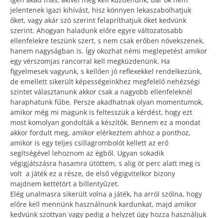
jelentenek igazi kihívást, hisz könnyen lekaszabolhatjuk
őket, vagy akár szó szerint felapríthatjuk őket kedvünk
szerint. Ahogyan haladunk előre egyre változatosabb
ellenfelekre teszünk szert, s nem csak erőben növekszenek,
hanem nagyságban is. Így okozhat némi meglepetést amikor
egy vérszomjas rancorral kell megküzdenünk. Ha
figyelmesek vagyunk, s kellően jó reflexekkel rendelkezünk,
de emellett sikerült képességeinkhez megfelelő nehézségi
szintet választanunk akkor csak a nagyobb ellenfeleknél
haraphatunk fűbe. Persze akadhatnak olyan momentumok,
amikor még mi magunk is feltesszük a kérdést, hogy ezt
most komolyan gondolták a készítők. Bennem ez a mondat
akkor fordult meg, amikor elérkeztem ahhoz a ponthoz,
amikor is egy teljes csillagrombolót kellett az erő
segítségével lehoznom az égből. Ugyan sokadik
végigjátszásra hasamra ütöttem, s alig öt perc alatt meg is
volt a játék ez a része, de első végigvitelkor bizony
majdnem kettétört a billentyűzet.
Elég unalmasra sikerült volna a játék, ha arról szólna, hogy
előre kell mennünk használnunk kardunkat, majd amikor
kedvünk szottyan vagy pedig a helyzet úgy hozza használjuk