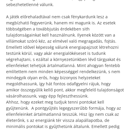
sebezhetetlenné válunk.
A játék előrehaladtával nem csak fénykardunk lesz a
megbízható fegyverünk, hanem mi magunk is. Az esetek
többségében a továbbjutás érdekében sith
tulajdonságainkat kell használnunk. Ilyenek között van a
villámokat szóró kéz, az elmével való megragadás, fojtás.
Emellett idővel képesség válunk energiapajzsot létrehozni
testünk körül, vagy akár energialökéseset is tudunk
végrehajtani, s ezáltal a környezetünkben lévő tárgyakat és
ellenfeleket tehetjük ártalmatlanná. Mint ahogyan fentebb
említettem nem minden képességgel rendelkezünk, s nem
mindegyik olyan erős, hogy bizonyos helyzeteket
megoldhassunk, így hát fontos odafigyelni rájuk, hogy
amikor összegyűlik kellő pont, akkor megfelelő tulajdonságot
vásárolhassunk, vagy épp fejleszthessünk.
Ahhoz, hogy ezeket meg tudjuk tenni pontokat kell
gyűjtenünk. A pontgyűjtés legegyszerűbb formája, hogy az
ellenfeleinket ártalmatlanná tesszük. Hisz így nem csak az
életerőnk, s az energiánk tér vissza alapállapotba, de
minimális pontokat is gyűjthetünk általunk. Emellett pedig