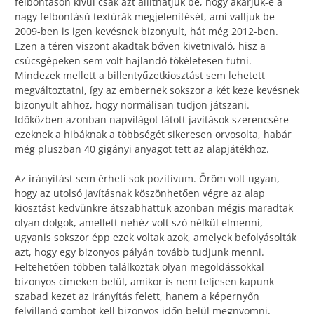
felbontáson kívül csak azt állíthatjuk be, hogy akarjuk-e a
nagy felbontású textúrák megjelenítését, ami valljuk be
2009-ben is igen kevésnek bizonyult, hát még 2012-ben.
Ezen a téren viszont akadtak bőven kivetnivaló, hisz a
csúcsgépeken sem volt hajlandó tökéletesen futni.
Mindezek mellett a billentyűzetkiosztást sem lehetett
megváltoztatni, így az embernek sokszor a két keze kevésnek
bizonyult ahhoz, hogy normálisan tudjon játszani.
Időközben azonban napvilágot látott javítások szerencsére
ezeknek a hibáknak a többségét sikeresen orvosolta, habár
még pluszban 40 gigányi anyagot tett az alapjátékhoz.
Az irányítást sem érheti sok pozitívum. Öröm volt ugyan,
hogy az utolsó javításnak köszönhetően végre az alap
kiosztást kedvünkre átszabhattuk azonban mégis maradtak
olyan dolgok, amellett nehéz volt szó nélkül elmenni,
ugyanis sokszor épp ezek voltak azok, amelyek befolyásolták
azt, hogy egy bizonyos pályán tovább tudjunk menni.
Feltehetően többen találkoztak olyan megoldássokkal
bizonyos címeken belül, amikor is nem teljesen kapunk
szabad kezet az irányítás felett, hanem a képernyőn
felvillanó gombot kell bizonyos időn belül megnyomni,