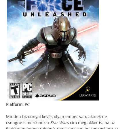
Platform:
PC
Minden bizonnyal kevés olyan ember van, akinek ne
csengne ismerősnek a
Star Wars
cím még akkor is, ha az
illető nem éppen rajongó, mint ahogyan én sem voltam az