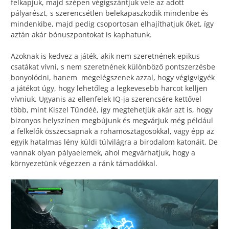
felkapjuk, majd szépen végigszántjuk vele az adott
pályarészt, s szerencsétlen belekapaszkodik mindenbe és
mindenkibe, majd pedig csoportosan elhajíthatjuk őket, így
aztán akár bónuszpontokat is kaphatunk.
Azoknak is kedvez a játék, akik nem szeretnének epikus
csatákat vívni, s nem szeretnének különböző pontszerzésbe
bonyolódni, hanem megelégszenek azzal, hogy végigvigyék
a játékot úgy, hogy lehetőleg a legkevesebb harcot kelljen
vívniuk. Ugyanis az ellenfelek IQ-ja szerencsére kettővel
több, mint Kiszel Tündéé, így megtehetjük akár azt is, hogy
bizonyos helyszínen megbújunk és megvárjuk még például
a felkelők összecsapnak a rohamosztagosokkal, vagy épp az
egyik hatalmas lény küldi túlvilágra a birodalom katonáit. De
vannak olyan pályaelemek, ahol megvárhatjuk, hogy a
környezetünk végezzen a ránk támadókkal.