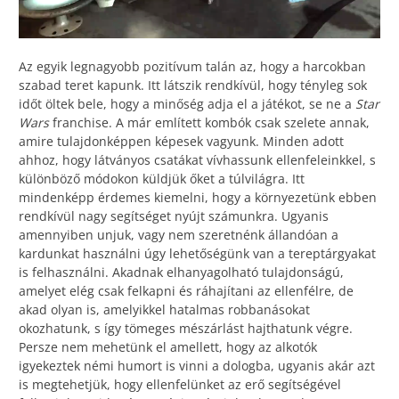
Az egyik legnagyobb pozitívum talán az, hogy a harcokban
szabad teret kapunk. Itt látszik rendkívül, hogy tényleg sok
időt öltek bele, hogy a minőség adja el a játékot, se ne a
Star
Wars
franchise. A már említett kombók csak szelete annak,
amire tulajdonképpen képesek vagyunk. Minden adott
ahhoz, hogy látványos csatákat vívhassunk ellenfeleinkkel, s
különböző módokon küldjük őket a túlvilágra. Itt
mindenképp érdemes kiemelni, hogy a környezetünk ebben
rendkívül nagy segítséget nyújt számunkra. Ugyanis
amennyiben unjuk, vagy nem szeretnénk állandóan a
kardunkat használni úgy lehetőségünk van a tereptárgyakat
is felhasználni. Akadnak elhanyagolható tulajdonságú,
amelyet elég csak felkapni és ráhajítani az ellenfélre, de
akad olyan is, amelyikkel hatalmas robbanásokat
okozhatunk, s így tömeges mészárlást hajthatunk végre.
Persze nem mehetünk el amellett, hogy az alkotók
igyekeztek némi humort is vinni a dologba, ugyanis akár azt
is megtehetjük, hogy ellenfelünket az erő segítségével