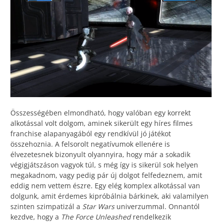
Összességében elmondható, hogy valóban egy korrekt
alkotással volt dolgom, aminek sikerült egy híres filmes
franchise alapanyagából egy rendkívül jó játékot
összehoznia. A felsorolt negatívumok ellenére is
élvezetesnek bizonyult olyannyira, hogy már a sokadik
végigjátszáson vagyok túl, s még így is sikerül sok helyen
megakadnom, vagy pedig pár új dolgot felfedeznem, amit
eddig nem vettem észre. Egy elég komplex alkotással van
dolgunk, amit érdemes kipróbálnia bárkinek, aki valamilyen
szinten szimpatizál a
Star Wars
univerzummal. Onnantól
kezdve, hogy a
The Force Unleashed
rendelkezik