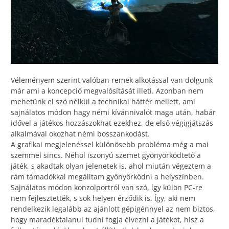
Véleményem szerint valóban remek alkotással van dolgunk
már ami a koncepció megvalósítását illeti. Azonban nem
mehetünk el szó nélkül a technikai háttér mellett, ami
sajnálatos módon hagy némi kívánnivalót maga után, habár
idővel a játékos hozzászokhat ezekhez, de első végigjátszás
alkalmával okozhat némi bosszankodást.
A grafikai megjelenéssel különösebb probléma még a mai
szemmel sincs. Néhol iszonyú szemet gyönyörködtető a
játék, s akadtak olyan jelenetek is, ahol miután végeztem a
rám támadókkal megálltam gyönyörködni a helyszínben.
Sajnálatos módon konzolportról van szó, így külön PC-re
nem fejlesztették, s sok helyen érződik is. Így, aki nem
rendelkezik legalább az ajánlott gépigénnyel az nem biztos,
hogy maradéktalanul tudni fogja élvezni a játékot, hisz a