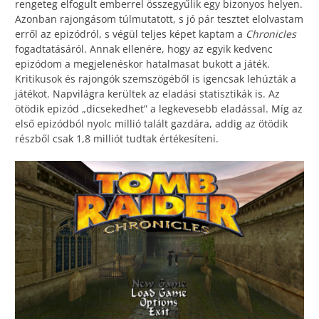
rengeteg elfogult emberrel összegyűlik egy bizonyos helyen.
Azonban rajongásom túlmutatott, s jó pár tesztet elolvastam
erről az epizódról, s végül teljes képet kaptam a
Chronicles
fogadtatásáról. Annak ellenére, hogy az egyik kedvenc
epizódom a megjelenéskor hatalmasat bukott a játék.
Kritikusok és rajongók szemszögéből is igencsak lehúzták a
játékot. Napvilágra kerültek az eladási statisztikák is. Az
ötödik epizód „dicsekedhet” a legkevesebb eladással. Míg az
első epizódból nyolc millió talált gazdára, addig az ötödik
részből csak 1,8 milliót tudtak értékesíteni.