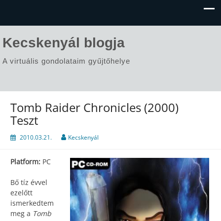
Kecskenyál blogja
A virtuális gondolataim gyűjtőhelye
Tomb Raider Chronicles (2000)
Teszt
2010.03.21.
Kecskenyál
Platform:
PC
Bő tíz évvel
ezelőtt
ismerkedtem
meg a
Tomb