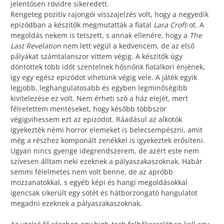
jelentősen rövidre sikeredett.
Rengeteg pozitív rajongói visszajelzés volt, hogy a negyedik
epizódban a készítők megmutatták a fiatal
Lara Croft
-ot. A
megoldás nekem is tetszett, s annak ellenére, hogy a
The
Last Revelation
nem lett végül a kedvencem, de az első
pályákat számtalanszor vittem végig. A készítők úgy
döntöttek több időt szentelnek hősnőnk fiatalkori énjének,
így egy egész epizódot vihetünk végig vele. A játék egyik
legjobb, leghangulatosabb és egyben legminőségibb
kivitelezése ez volt. Nem érheti szó a ház elejét, mert
félretettem mentéseket, hogy később többször
végigvihessem ezt az epizódot. Ráadásul az alkotók
igyekezték némi horror elemeket is belecsempészni, amit
még a részhez komponált zenékkel is igyekeztek erősíteni.
Ugyan nincs gyenge idegrendszerem, de azért este nem
szívesen álltam neki ezeknek a pályaszakaszoknak. Habár
semmi félelmetes nem volt benne, de az apróbb
mozzanatokkal, s egyéb képi és hangi megoldásokkal
igencsak sikerült egy sötét és hátborzongató hangulatot
megadni ezeknek a pályaszakaszoknak.