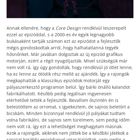
Annak ellenére, hogy a
Core Design
rendkívül leszerepelt
ezzel az epizóddal, s a 2000-es év egyik legnagyobb
bukásaként tartják számon ezt az epizódot a fejlesztők
mégis gondoskodtak arról, hogy halhatatlanná tegyék
hősnőnket. Már javában dolgoztak az új epizód grafikus
motorján, ezért a régit nyugdíjazták. Mivel szükségük már
nem volt rá, így úgy gondolták, hogy rendkívül jó ötlet lenne,
ha ez lenne az ötödik rész mellé az ajándék. Így a rajongók
megkaphatták a klasszikus epizódok motorját egy
pályaszerkesztő programon belül. Így bárki önálló kalandot
fabrikálhatott. Később pedig legálisan ingyenesen
elérhetővé tették a fejlesztők. Bevallom őszintén én is
beleütöttem az orromat, s igyekeztem, de sajnos beletört a
bicskám. Minden bizonnyal rendkívül jó pályákat tudtam
volna fabrikálni, de sajnos sem türelmem, sem pedig időm
nem volt rá, így ezt a lehetőséget meghagytam másnak.
Azok a rajongók, akiknek nem jöttek be a későbbi játékok a
sorozat korábbi epizódjaival vigasztalódtak, vagy pedig a