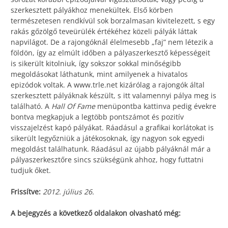
szerkesztett pályákhoz menekültek. Első körben
természetesen rendkívül sok borzalmasan kivitelezett, s egy
rakás gőzölgő teveürülék értékéhez közeli pályák láttak
napvilágot. De a rajongóknál élelmesebb „faj” nem létezik a
földön, így az elmúlt időben a pályaszerkesztő képességeit
is sikerült kitolniuk, így sokszor sokkal minőségibb
megoldásokat láthatunk, mint amilyenek a hivatalos
epizódok voltak. A www.trle.net kizárólag a rajongók által
szerkesztett pályáknak készült, s itt valamennyi pálya meg is
található. A
Hall Of Fame
menüpontba kattinva pedig évekre
bontva megkapjuk a legtöbb pontszámot és pozitív
visszajelzést kapó pályákat. Ráadásul a grafikai korlátokat is
sikerült legyőzniük a játékosoknak, így nagyon sok egyedi
megoldást találhatunk. Ráadásul az újabb pályáknál már a
pályaszerkesztőre sincs szükségünk ahhoz, hogy futtatni
tudjuk őket.
Frissítve:
2012. július 26.
A bejegyzés a következő oldalakon olvasható még: