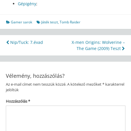
Gépigény
;
Gamer sarok
Játék teszt
,
Tomb Raider
Bejegyzés
Nip/Tuck: 7.évad
X-men Origins: Wolverine –
The Game (2009) Teszt
navigáció
Vélemény, hozzászólás?
Az e-mail címet nem tesszük közzé.
A kötelező mezőket
*
karakterrel
jelöltük
Hozzászólás
*