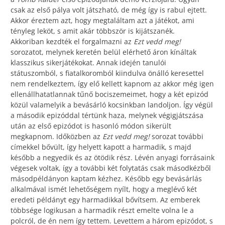
csak az első pálya volt játszható, de még így is rabul ejtett.
Akkor éreztem azt, hogy megtaláltam azt a játékot, ami
tényleg leköt, s amit akár többször is kijátszanék.
Akkoriban kezdték el forgalmazni az
Ezt vedd meg!
sorozatot, melynek keretén belül elérhető áron kínáltak
klasszikus sikerjátékokat. Annak idején tanulói
státuszomból, s fiatalkoromból kiindulva önálló keresettel
nem rendelkeztem, így elő kellett kapnom az akkor még igen
ellenállhatatlannak tűnő bociszemeimet, hogy a két epizód
közül valamelyik a bevásárló kocsinkban landoljon. Így végül
a második epizóddal tértünk haza, melynek végigjátszása
után az első epizódot is hasonló módon sikerült
megkapnom. Időközben az
Ezt vedd meg!
sorozat további
címekkel bővült, így helyett kapott a harmadik, s majd
később a negyedik és az ötödik rész. Lévén anyagi forrásaink
végesek voltak, így a további két folytatás csak másodkézből
másodpéldányon kaptam kézhez. Később egy bevásárlás
alkalmával ismét lehetőségem nyílt, hogy a meglévő két
eredeti példányt egy harmadikkal bővítsem. Az emberek
többsége logikusan a harmadik részt emelte volna le a
polcról, de én nem így tettem. Levettem a három epizódot, s