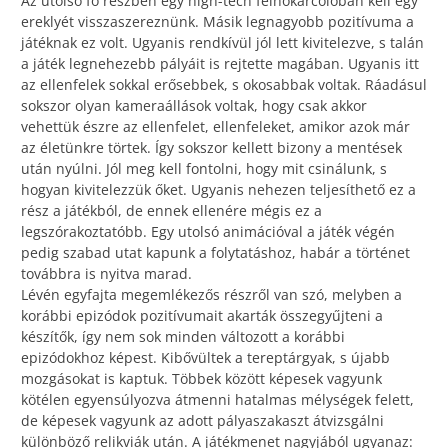
Az utolsó fő részben egy high-tech felhőkarcolóban kell egy
ereklyét visszaszereznünk. Másik legnagyobb pozitívuma a
játéknak ez volt. Ugyanis rendkívül jól lett kivitelezve, s talán
a játék legnehezebb pályáit is rejtette magában. Ugyanis itt
az ellenfelek sokkal erősebbek, s okosabbak voltak. Ráadásul
sokszor olyan kameraállások voltak, hogy csak akkor
vehettük észre az ellenfelet, ellenfeleket, amikor azok már
az életünkre törtek. Így sokszor kellett bizony a mentések
után nyúlni. Jól meg kell fontolni, hogy mit csinálunk, s
hogyan kivitelezzük őket. Ugyanis nehezen teljesíthető ez a
rész a játékból, de ennek ellenére mégis ez a
legszórakoztatóbb. Egy utolsó animációval a játék végén
pedig szabad utat kapunk a folytatáshoz, habár a történet
továbbra is nyitva marad.
Lévén egyfajta megemlékezős részről van szó, melyben a
korábbi epizódok pozitívumait akarták összegyűjteni a
készítők, így nem sok minden változott a korábbi
epizódokhoz képest. Kibővültek a tereptárgyak, s újabb
mozgásokat is kaptuk. Többek között képesek vagyunk
kötélen egyensúlyozva átmenni hatalmas mélységek felett,
de képesek vagyunk az adott pályaszakaszt átvizsgálni
különböző relikviák után. A játékmenet nagyjából ugyanaz: