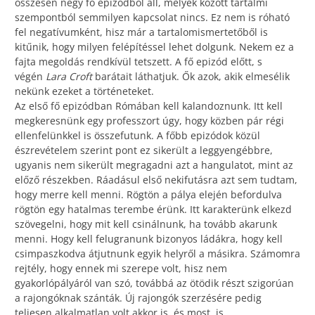
összesen négy fő epizódból áll, melyek között tartalmi
szempontból semmilyen kapcsolat nincs. Ez nem is róható
fel negatívumként, hisz már a tartalomismertetőből is
kitűnik, hogy milyen felépítéssel lehet dolgunk. Nekem ez a
fajta megoldás rendkívül tetszett. A fő epizód előtt, s
végén
Lara
Croft
barátait láthatjuk. Ők azok, akik elmesélik
nekünk ezeket a történeteket.
Az első fő epizódban Rómában kell kalandoznunk. Itt kell
megkeresnünk egy professzort úgy, hogy közben pár régi
ellenfelünkkel is összefutunk. A főbb epizódok közül
észrevételem szerint pont ez sikerült a leggyengébbre,
ugyanis nem sikerült megragadni azt a hangulatot, mint az
előző részekben. Ráadásul első nekifutásra azt sem tudtam,
hogy merre kell menni. Rögtön a pálya elején befordulva
rögtön egy hatalmas terembe érünk. Itt karakterünk elkezd
szövegelni, hogy mit kell csinálnunk, ha tovább akarunk
menni. Hogy kell felugranunk bizonyos ládákra, hogy kell
csimpaszkodva átjutnunk egyik helyről a másikra. Számomra
rejtély, hogy ennek mi szerepe volt, hisz nem
gyakorlópályáról van szó, továbbá az ötödik részt szigorúan
a rajongóknak szánták. Új rajongók szerzésére pedig
teljesen alkalmatlan volt akkor is, és most is.