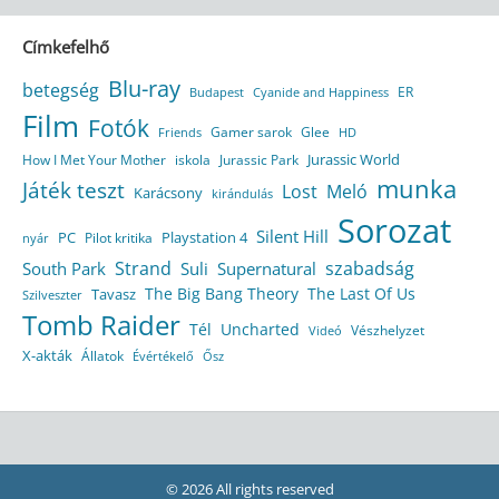
Címkefelhő
Blu-ray
betegség
ER
Budapest
Cyanide and Happiness
Film
Fotók
Gamer sarok
Glee
HD
Friends
Jurassic World
How I Met Your Mother
iskola
Jurassic Park
munka
Játék teszt
Lost
Meló
Karácsony
kirándulás
Sorozat
Silent Hill
Playstation 4
PC
Pilot kritika
nyár
Strand
szabadság
South Park
Suli
Supernatural
The Big Bang Theory
The Last Of Us
Tavasz
Szilveszter
Tomb Raider
Tél
Uncharted
Vészhelyzet
Videó
X-akták
Állatok
Évértékelő
Ősz
© 2026 All rights reserved