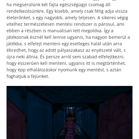
ha megsérülünk két fajta egészségügyi csomag áll
rendelkezésünkre. Egy kisebb, amely csak félig adja vissza
életerőnket, s egy nagyobb, amely teljesen. A sikeres végig
vitelhez természetesen mentési rendszer is párosul, ami
ebben a részben is manuálisan lett megoldva. Így a
játékosnak észnél kell lennie ugyanis, ha nagyon bemerül a
játékba, s elfelejt menteni egy esetleges halál után arra
ébredhet, hogy az adott pályaszakasz az enyészeté vált, s
újra neki állnia. És persze arról sem szabad elfelejtkezni,
hogy ésszerűen kell menteni, ugyanis itt is megtörténhet,
hogy épp elhalálozáskor nyomunk egy mentést, s aztán
foghatjuk a fejünket.