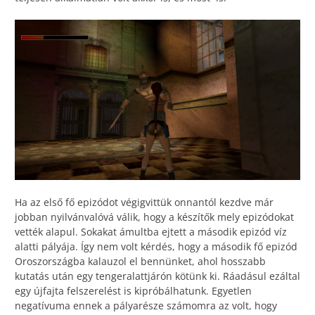
Ha az első fő epizódot végigvittük onnantól kezdve már
jobban nyilvánvalóvá válik, hogy a készítők mely epizódokat
vették alapul. Sokakat ámultba ejtett a második epizód víz
alatti pályája. Így nem volt kérdés, hogy a második fő epizód
Oroszországba kalauzol el bennünket, ahol hosszabb
kutatás után egy tengeralattjárón kötünk ki. Ráadásul ezáltal
egy újfajta felszerelést is kipróbálhatunk. Egyetlen
negatívuma ennek a pályarésze számomra az volt, hogy