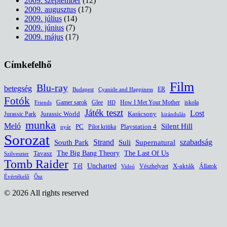
2009. szeptember
(12)
2009. augusztus
(17)
2009. július
(14)
2009. június
(7)
2009. május
(17)
Címkefelhő
Film
Blu-ray
betegség
ER
Budapest
Cyanide and Happiness
Fotók
Glee
How I Met Your Mother
iskola
Gamer sarok
HD
Friends
Játék teszt
Lost
Jurassic World
Jurassic Park
Karácsony
kirándulás
munka
Meló
Silent Hill
PC
Pilot kritika
Playstation 4
nyár
Sorozat
South Park
Strand
Suli
szabadság
Supernatural
The Last Of Us
Tavasz
The Big Bang Theory
Szilveszter
Tomb Raider
Uncharted
Tél
Vészhelyzet
X-akták
Állatok
Videó
Évértékelő
Ősz
© 2026 All rights reserved