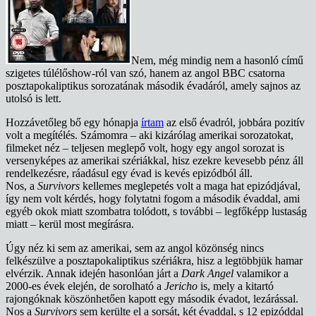
Nem, még mindig nem a hasonló című
szigetes túlélőshow-ról van szó, hanem az angol BBC csatorna
posztapokaliptikus sorozatának második évadáról, amely sajnos az
utolsó is lett.
Hozzávetőleg bő egy hónapja
írtam
az első évadról, jobbára pozitív
volt a megítélés. Számomra – aki kizárólag amerikai sorozatokat,
filmeket néz – teljesen meglepő volt, hogy egy angol sorozat is
versenyképes az amerikai szériákkal, hisz ezekre kevesebb pénz áll
rendelkezésre, ráadásul egy évad is kevés epizódból áll.
Nos, a
Survivors
kellemes meglepetés volt a maga hat epizódjával,
így nem volt kérdés, hogy folytatni fogom a második évaddal, ami
egyéb okok miatt szombatra tolódott, s további – legfőképp lustaság
miatt – kerül most megírásra.
Úgy néz ki sem az amerikai, sem az angol közönség nincs
felkészülve a posztapokaliptikus szériákra, hisz a legtöbbjük hamar
elvérzik. Annak idején hasonlóan járt a
Dark Angel
valamikor a
2000-es évek elején, de sorolható a
Jericho
is, mely a kitartó
rajongóknak köszönhetően kapott egy második évadot, lezárással.
Nos a
Survivors
sem kerülte el a sorsát, két évaddal, s 12 epizóddal