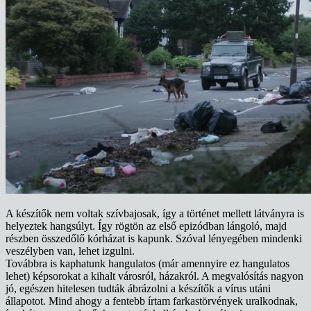
A készítők nem voltak szívbajosak, így a történet mellett látványra is
helyeztek hangsúlyt. Így rögtön az első epizódban lángoló, majd
részben összedőlő kórházat is kapunk. Szóval lényegében mindenki
veszélyben van, lehet izgulni.
Továbbra is kaphatunk hangulatos (már amennyire ez hangulatos
lehet) képsorokat a kihalt városról, házakról. A megvalósítás nagyon
jó, egészen hitelesen tudták ábrázolni a készítők a vírus utáni
állapotot. Mind ahogy a fentebb írtam farkastörvények uralkodnak,