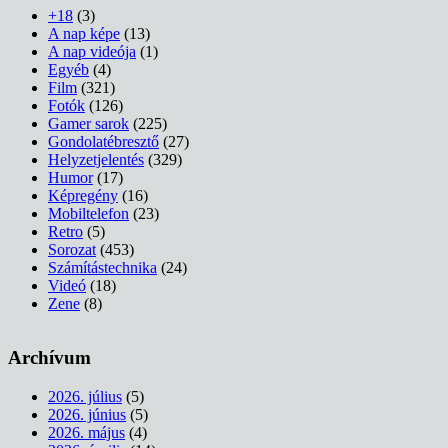
+18
(3)
A nap képe
(13)
A nap videója
(1)
Egyéb
(4)
Film
(321)
Fotók
(126)
Gamer sarok
(225)
Gondolatébresztő
(27)
Helyzetjelentés
(329)
Humor
(17)
Képregény
(16)
Mobiltelefon
(23)
Retro
(5)
Sorozat
(453)
Számítástechnika
(24)
Videó
(18)
Zene
(8)
Archívum
2026. július
(5)
2026. június
(5)
2026. május
(4)