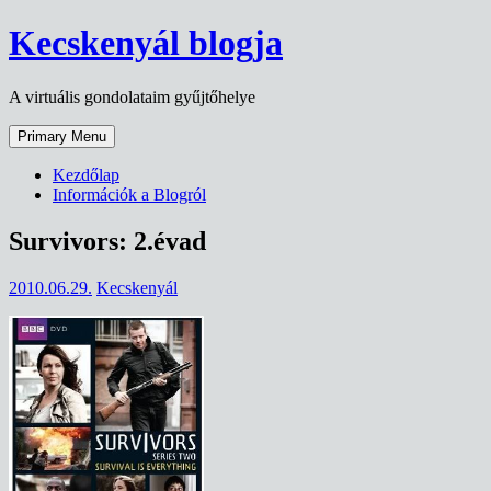
Skip
Kecskenyál blogja
to
content
A virtuális gondolataim gyűjtőhelye
Primary Menu
Kezdőlap
Információk a Blogról
Survivors: 2.évad
2010.06.29.
Kecskenyál