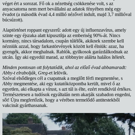
véget ért a sorozat. Fő ok a nézettség csökkenése volt, s az
anyacsatorna nem mert bevállalni az adatok fényében még egy
évadot (a második évad 4,4 millió nézővel indult, majd 3,7 millióval
búcsúzott).
Alaptörténet roppant egyszerű: adott egy új influenzavírus, amely
szinte egy éjszaka alatt kipusztítja az emberiség 90%-át. Nincs
kormány, nincs társadalom, csupán túlélők, akiknek szembe kell
nézniük azzal, hogy farkastörvények között kell élniük: azaz, ha
gyengék, akkor meghalnak. Rablók, gyilkosok garázdálkodnak az
utcán. Így aki egyedül marad, az többnyire aláírta halálos ítéletét.
Minden pontosan ott folytatódik, ahol az előző évad abbamaradt:
Abby-t elrabolják,
Greg
-et lelövik.
Szóval elsődleges cél a csapatnak a meglőtt férfi megmentése, s
Abby
megmentése, aki egy kutatóközpontba került, mivel ő az
egyetlen, aki elkapta a vírust, s azt túl is élte, ezért rendkívül értékes.
Természetesen a tudósok egyáltalán nem akarják szabadon engedni,
sőt! Újra megfertőzik, hogy a vérében termelődő antitestekből
vakcinát gyárthassanak.