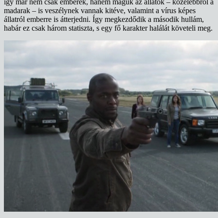
így már nem csak emberek, hanem maguk az állatok – közelebbről a
madarak – is veszélynek vannak kitéve, valamint a vírus képes
állatról emberre is átterjedni. Így megkezdődik a második hullám,
habár ez csak három statiszta, s egy fő karakter halálát követeli meg.