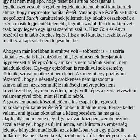
így hát nem meglepő, hogy testét kell áruba bocsájtania a
legellenszenvesebb, s egyben legjelentéktelenebb női karakternek
ahhoz, hogy megmentse barátai életét. Valahogy a készítők se tudták
megcélozni
Sarah
karakterének jellemeit, így inkább összehozták a
széria másik legjelentéktelenebb, legmihasznább férfi karakterével,
csak hogy legyen egy igazi szerelmi szál is. Hisz
Tom
és
Anya
részéről ez inkább érdekes lépés, hisz a női karakter leszbikussága
miatt ez a kapcsolat nem teljesülhet be.
Ahogyan már korábban is említve volt – többször is – a széria
aktuális évada is hat epizódból állt, így nincsenek üresjáratok,
úgynevezett fillér epizódok, amikor is nem történik semmi, nem
haladunk előre. Egy-egy epizódban is rendkívül sok esemény
történik, szóval unatkozni nem lehet. Az megint egy pozitívum
részemről, hogy a nézettség csökkenése nem igazodott a
színvonalhoz, azaz semmiféle minőségi mélyrepülés nem
következett be, így nem is értem, hogy volt képes a széria elveszteni
valamennyivel több, mint fél millió nézőt.
A gyors tempónak köszönhetően a kis csapat újra egyesül,
miközben pár karakter életéről többet tudhatunk meg. Persze kellett
valami, ami igazán okot adhat a kétségbeesésre, ha maga az
alapfelállás nem lenne elég. Így az évad közepén szembenézünk
azzal a ténnyel, hogy az új influenza, ami kiírtotta az emberiség
jelentős hányadát mutálódik, azaz kilátásban van egy második
hullám is. Ez be is következik, azonban az írók leleményesek voltak,