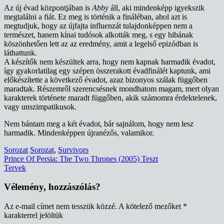
Az új évad központjában is
Abby
áll, aki mindenképp igyekszik
megtalálni a fiát. Ez meg is történik a fináléban, ahol azt is
megtudjuk, hogy az újfajta influenzát tulajdonképpen nem a
természet, hanem kínai tudósok alkották meg, s egy hibának
köszönhetően lett az az eredmény, amit a legelső epizódban is
láthattunk.
A készítők nem készültek arra, hogy nem kapnak harmadik évadot,
így gyakorlatilag egy szépen összerakott évadfinálét kaptunk, ami
előkészítette a következő évadot, azaz bizonyos szálak függőben
maradtak. Részemről szerencsésnek mondhatom magam, mert olyan
karakterek története maradt függőben, akik számomra érdektelenek,
vagy unszimpatikusok.
Nem bántam meg a két évadot, bár sajnálom, hogy nem lesz
harmadik. Mindenképpen újranézős, valamikor.
Sorozat
Sorozat
,
Survivors
Bejegyzés
Prince Of Persia: The Two Thrones (2005) Teszt
Tervek
navigáció
Vélemény, hozzászólás?
Az e-mail címet nem tesszük közzé.
A kötelező mezőket
*
karakterrel jelöltük