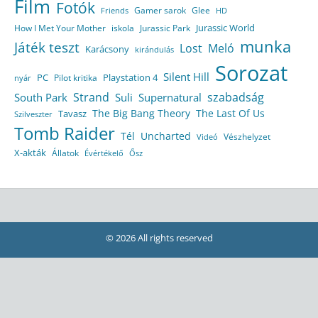
Film
Fotók
Gamer sarok
Glee
HD
Friends
Jurassic World
How I Met Your Mother
iskola
Jurassic Park
munka
Játék teszt
Lost
Meló
Karácsony
kirándulás
Sorozat
Silent Hill
Playstation 4
PC
Pilot kritika
nyár
Strand
szabadság
South Park
Suli
Supernatural
The Big Bang Theory
The Last Of Us
Tavasz
Szilveszter
Tomb Raider
Tél
Uncharted
Vészhelyzet
Videó
X-akták
Állatok
Évértékelő
Ősz
© 2026 All rights reserved