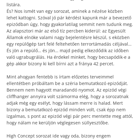
listára.
És? Nos ismét van egy sorozat, aminek a nézése közben
lehet kattogni. Szóval jó pár kérdést kapunk már a bevezető
epizódban úgy, hogy gyakorlatilag semmit nem tudunk meg.
Az alapsztori már az első tíz percben kiderül: az Egyesült
Államok elnöke valami nagy bejelentésre készül, s eközben
egy repülőgép tart felé feltehetően terrortámadás céljával…
És jön a repülő… és jön… majd pedig elkezdődik az időben
való ugrabugrálás. Ha érdekel minket, hogy becsapódik-e a
gép akkor bizony ki kell bírni azt a fránya 42 percet.
Mint ahogyan fentebb is írtam előzetes terveimmel
ellentétben próbáltam be a széria bemutatkozó epizódját.
Bennem nem hagyott maradandó nyomot. Az epizód végi
cliffhanger annyira volt számorma elég, hogy a sorozatnak
adjak még egy esélyt, hogy lássam merre is halad. Mert
bizony a bemutatkozó epizód minden volt, csak épp nem
izgalmas, s pont az epizód végi pár perc mentette meg attól,
hogy nálam ne kerüljön véglegesen süllyesztőbe.
High Concept sorozat ide vagy oda, bizony engem