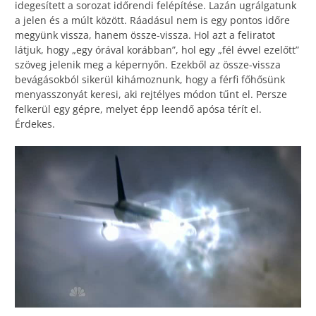
idegesített a sorozat időrendi felépítése. Lazán ugrálgatunk
a jelen és a múlt között. Ráadásul nem is egy pontos időre
megyünk vissza, hanem össze-vissza. Hol azt a feliratot
látjuk, hogy „egy órával korábban”, hol egy „fél évvel ezelőtt”
szöveg jelenik meg a képernyőn. Ezekből az össze-vissza
bevágásokból sikerül kihámoznunk, hogy a férfi főhősünk
menyasszonyát keresi, aki rejtélyes módon tűnt el. Persze
felkerül egy gépre, melyet épp leendő apósa térít el.
Érdekes.