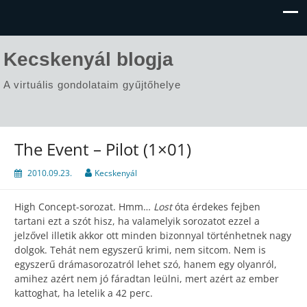
Kecskenyál blogja
A virtuális gondolataim gyűjtőhelye
The Event – Pilot (1×01)
2010.09.23.
Kecskenyál
High Concept-sorozat. Hmm…
Lost
óta érdekes fejben
tartani ezt a szót hisz, ha valamelyik sorozatot ezzel a
jelzővel illetik akkor ott minden bizonnyal történhetnek nagy
dolgok. Tehát nem egyszerű krimi, nem sitcom. Nem is
egyszerű drámasorozatról lehet szó, hanem egy olyanról,
amihez azért nem jó fáradtan leülni, mert azért az ember
kattoghat, ha letelik a 42 perc.