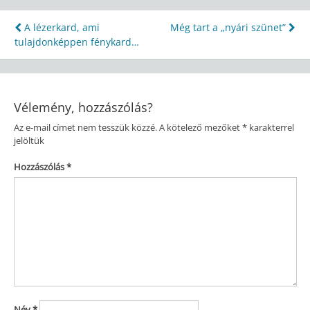
Bejegyzés
A lézerkard, ami
Még tart a „nyári szünet”
tulajdonképpen fénykard…
navigáció
Vélemény, hozzászólás?
Az e-mail címet nem tesszük közzé.
A kötelező mezőket
*
karakterrel
jelöltük
Hozzászólás
*
Név
*