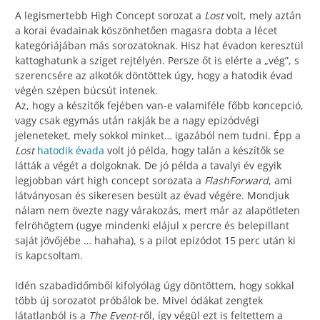
A legismertebb High Concept sorozat a
Lost
volt, mely aztán
a korai évadainak köszönhetően magasra dobta a lécet
kategóriájában más sorozatoknak. Hisz hat évadon keresztül
kattoghatunk a sziget rejtélyén. Persze őt is elérte a „vég”, s
szerencsére az alkotók döntöttek úgy, hogy a hatodik évad
végén szépen búcsút intenek.
Az, hogy a készítők fejében van-e valamiféle főbb koncepció,
vagy csak egymás után rakják be a nagy epizódvégi
jeleneteket, mely sokkol minket… igazából nem tudni. Épp a
Lost
hatodik évada
volt jó példa, hogy talán a készítők se
látták a végét a dolgoknak. De jó példa a tavalyi év egyik
legjobban várt high concept sorozata a
FlashForward
, ami
látványosan és sikeresen besült az évad végére. Mondjuk
nálam nem övezte nagy várakozás, mert már az alapötleten
felröhögtem (ugye mindenki elájul x percre és belepillant
saját jövőjébe … hahaha), s a pilot epizódot 15 perc után ki
is kapcsoltam.
Idén szabadidőmből kifolyólag úgy döntöttem, hogy sokkal
több új sorozatot próbálok be. Mivel ódákat zengtek
látatlanból is a
The Event
-ről, így végül ezt is feltettem a