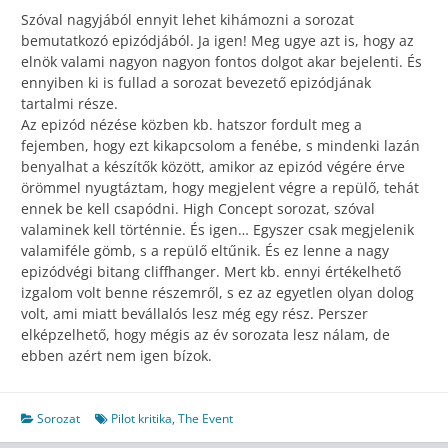
Szóval nagyjából ennyit lehet kihámozni a sorozat
bemutatkozó epizódjából. Ja igen! Meg ugye azt is, hogy az
elnök valami nagyon nagyon fontos dolgot akar bejelenti. És
ennyiben ki is fullad a sorozat bevezető epizódjának
tartalmi része.
Az epizód nézése közben kb. hatszor fordult meg a
fejemben, hogy ezt kikapcsolom a fenébe, s mindenki lazán
benyalhat a készítők között, amikor az epizód végére érve
örömmel nyugtáztam, hogy megjelent végre a repülő, tehát
ennek be kell csapódni. High Concept sorozat, szóval
valaminek kell történnie. És igen… Egyszer csak megjelenik
valamiféle gömb, s a repülő eltűnik. És ez lenne a nagy
epizódvégi bitang cliffhanger. Mert kb. ennyi értékelhető
izgalom volt benne részemről, s ez az egyetlen olyan dolog
volt, ami miatt bevállalós lesz még egy rész. Perszer
elképzelhető, hogy mégis az év sorozata lesz nálam, de
ebben azért nem igen bízok.
Sorozat
Pilot kritika
,
The Event