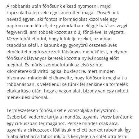
A robbanás után főhősünk elkezd nyomozni, majd
kapcsolatba lép vele egy ismeretlen magát
Orwell
-nek
nevező egyén, aki fontos információkat közöl vele egy
papíron nem létező, de gyakorlatban eléggé hatásos vegyi
fegyverről, ami többek között az ő új főnökével is végzett.
Victor
tehát elindul, hogy lefülelje ezeket, azonban
csapdába sétál, s kapunk egy gyönyörű összeesküvés
elmélettel megfűszerezett látványos menekülést, melyben
főhősünk látványos keretek között a nyilvánosság előtt
meghal. És máris szembefutunk az első szinte
kilométerekről virító logikai bukfencre, mert minden
bizonnyal mindenki elkönyvelte, hogy főhősünk meghalt a
robbanásban, s véletlenül se tűnik fel senkinek a törmelék
eltakarítása után, hogy a vagon alatt bizony van egy nyitott
menekülési útvonal…
Természetesen főhősünket elvonszolják a helyszínről.
Cseberből vederbe tartja a mondás, ugyanis
Victor
barátunk
egy cirkuszban tér magához. Persze mindez csak álca,
ugyanis a cirkuszosok főállásuk mellett bankot rabolnak. Így
hiába ártatlan a főhősünk, ő is kénytelen a sötét útra térni.