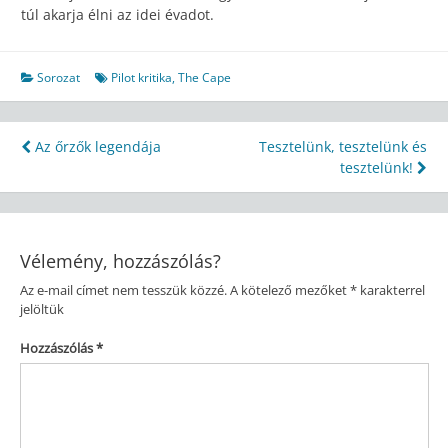
túl akarja élni az idei évadot.
Sorozat
Pilot kritika
,
The Cape
Bejegyzés
Az őrzők legendája
Tesztelünk, tesztelünk és
tesztelünk!
navigáció
Vélemény, hozzászólás?
Az e-mail címet nem tesszük közzé.
A kötelező mezőket
*
karakterrel
jelöltük
Hozzászólás
*