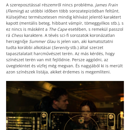
A szereposztással részemről nincs probléma.
James Frain
(
Fleming
) az utóbbi időben több sorozatepizódban feltűnt.
Külsejéhez természetesen mindig kihívást jelentő karaktert
kapott (mentális beteg, hibbant vámpír, tömeggyilkos stb.), s
ez nincs is másként a
The Cape
esetében, s remekül passzol
rá
Chess
karaktere. A tévés sci-fi sorozatok koronázatlan
hercegnője
Summer Glau
is jelen van, aki kamatoztatni
tudta korábbi alkotásai (
Serenity
stb.) által szerzet
tapasztalatait harcművészet terén. Az más kérdés, hogy
színészet terén van mit fejlődnie. Persze aggódni, az
üvegtekintet és vízfej még megvan. És nagyjából ki is merült
azon színészek listája, akiket érdemes is megemlíteni.