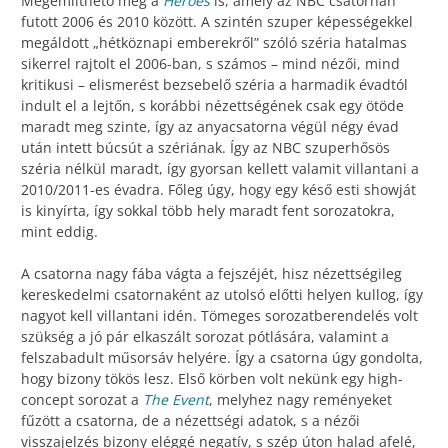
Megemlíthető még a
Heroes
is, amely az NBC csatornán
futott 2006 és 2010 között. A szintén szuper képességekkel
megáldott „hétköznapi emberekről” szóló széria hatalmas
sikerrel rajtolt el 2006-ban, s számos – mind nézői, mind
kritikusi – elismerést bezsebelő széria a harmadik évadtól
indult el a lejtőn, s korábbi nézettségének csak egy ötöde
maradt meg szinte, így az anyacsatorna végül négy évad
után intett búcsút a szériának. Így az NBC szuperhősös
széria nélkül maradt, így gyorsan kellett valamit villantani a
2010/2011-es évadra. Főleg úgy, hogy egy késő esti showját
is kinyírta, így sokkal több hely maradt fent sorozatokra,
mint eddig.
A csatorna nagy fába vágta a fejszéjét, hisz nézettségileg
kereskedelmi csatornaként az utolsó előtti helyen kullog, így
nagyot kell villantani idén. Tömeges sorozatberendelés volt
szükség a jó pár elkaszált sorozat pótlására, valamint a
felszabadult műsorsáv helyére. Így a csatorna úgy gondolta,
hogy bizony tökös lesz. Első körben volt nekünk egy high-
concept sorozat a
The Event
, melyhez nagy reményeket
fűzött a csatorna, de a nézettségi adatok, s a nézői
visszajelzés bizony eléggé negatív, s szép úton halad afelé,