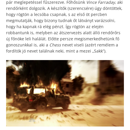
pár meglepetéssel fűszerezve. Főhősünk
Vince Farraday
, aki
rendőrként dolgozik. A készítők (szerencsére) úgy döntöttek,
hogy rögtön a lecsóba csapnak, s az első öt percben
megmutatják, hogy bizony tudnak őt látványt varázsolni,
hogy ha kapnak rá elég pénzt. Így rögtön az elején
robbantunk is, melyben az átszervezés alatt álló rendőrőrs
új főnöke leli halálát. Előtte persze megismerkedhetünk fő
gonoszunkkal is, aki a
Chess
nevet viseli (azért remélem a
fordítók jó nevet találnak neki, mint a mezei „Sakk”).