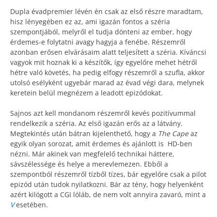
Dupla évadpremier lévén én csak az első részre maradtam,
hisz lényegében ez az, ami igazán fontos a széria
szempontjából, melyről el tudja dönteni az ember, hogy
érdemes-e folytatni avagy hagyja a fenébe. Részemről
azonban erősen elvárásaim alatt teljesített a széria. Kíváncsi
vagyok mit hoznak ki a készítők, így egyelőre mehet hétről
hétre való követés, ha pedig elfogy részemről a szufla, akkor
utolsó esélyként ugyebár marad az évad végi dara, melynek
keretein belül megnézem a leadott epizódokat.
Sajnos azt kell mondanom részemről kevés pozitívummal
rendelkezik a széria. Az első igazán erős az a látvány.
Megtekintés után bátran kijelenthető, hogy a
The Cape
az
egyik olyan sorozat, amit érdemes és ajánlott is HD-ben
nézni. Már akinek van megfelelő technikai háttere,
sávszélessége és helye a merevlemezen. Ebből a
szempontból részemről tízből tízes, bár egyelőre csak a pilot
epizód után tudok nyilatkozni. Bár az tény, hogy helyenként
azért kilógott a CGI lóláb, de nem volt annyira zavaró, mint a
V
esetében.