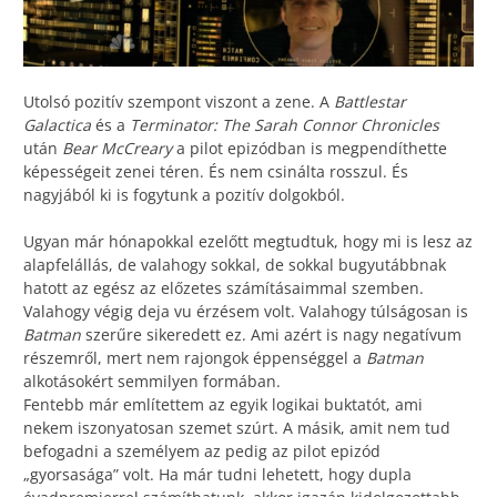
Utolsó pozitív szempont viszont a zene. A
Battlestar
Galactica
és a
Terminator: The Sarah Connor Chronicles
után
Bear McCreary
a pilot epizódban is megpendíthette
képességeit zenei téren. És nem csinálta rosszul. És
nagyjából ki is fogytunk a pozitív dolgokból.
Ugyan már hónapokkal ezelőtt megtudtuk, hogy mi is lesz az
alapfelállás, de valahogy sokkal, de sokkal bugyutábbnak
hatott az egész az előzetes számításaimmal szemben.
Valahogy végig deja vu érzésem volt. Valahogy túlságosan is
Batman
szerűre sikeredett ez. Ami azért is nagy negatívum
részemről, mert nem rajongok éppenséggel a
Batman
alkotásokért semmilyen formában.
Fentebb már említettem az egyik logikai buktatót, ami
nekem iszonyatosan szemet szúrt. A másik, amit nem tud
befogadni a személyem az pedig az pilot epizód
„gyorsasága” volt. Ha már tudni lehetett, hogy dupla