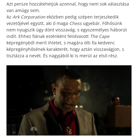
Azt persze hozzátehetjük azonnal, hogy nem sok választása
van amúgy sem.
Az
Ark Corporation
eközben pedig szépen terjeszkedik
vezetőjével együtt, aki ő maga
Chess
ugyebár. Főhősünk
nem nyugszik úgy dönt visszavág, s egyszemélyes háborút
indít. Ehhez fiának esténként felolvasott
The Cape
képregényből merít ihletet, s magára ölti fia kedvenc
képregényhősének karakterét, hogy aztán visszavágjon, s
tisztázza a nevét. És nagyjából ki is merül az első rész.