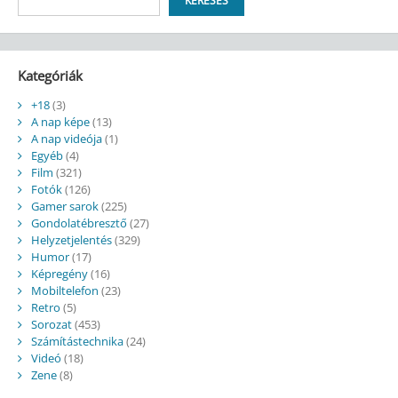
KERESÉS
Kategóriák
+18
(3)
A nap képe
(13)
A nap videója
(1)
Egyéb
(4)
Film
(321)
Fotók
(126)
Gamer sarok
(225)
Gondolatébresztő
(27)
Helyzetjelentés
(329)
Humor
(17)
Képregény
(16)
Mobiltelefon
(23)
Retro
(5)
Sorozat
(453)
Számítástechnika
(24)
Videó
(18)
Zene
(8)