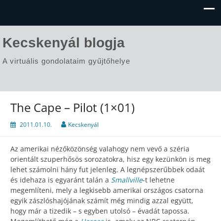
Kecskenyál blogja
A virtuális gondolataim gyűjtőhelye
The Cape – Pilot (1×01)
2011.01.10.
Kecskenyál
Az amerikai nézőközönség valahogy nem vevő a széria
orientált szuperhősös sorozatokra, hisz egy kezünkön is meg
lehet számolni hány fut jelenleg. A legnépszerűbbek odaát
és idehaza is egyaránt talán a
Smallville
-t lehetne
megemlíteni, mely a legkisebb amerikai országos csatorna
egyik zászlóshajójának számít még mindig azzal együtt,
hogy már a tizedik – s egyben utolsó – évadát tapossa.