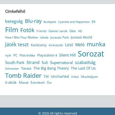
Címkefelhő
Blu-ray
betegség
ER
Budapest
Cyanide and Happiness
Film
Fotók
Gamer sarok
Glee
HD
Friends
Jurassic World
How I Met Your Mother
iskola
Jurassic Park
munka
Játék teszt
Lost
Meló
Karácsony
kirándulás
Sorozat
Silent Hill
Playstation 4
PC
Pilot kritika
nyár
Strand
szabadság
South Park
Suli
Supernatural
The Big Bang Theory
The Last Of Us
Tavasz
Szilveszter
Tomb Raider
Tél
Uncharted
Vészhelyzet
Videó
X-akták
Állatok
Évértékelő
Ősz
© 2026 All rights reserved