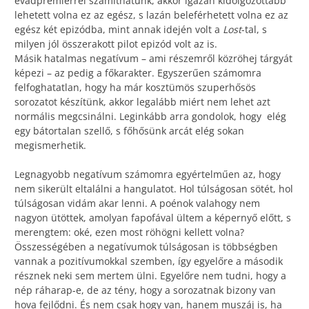
évadpremierrel számíthatunk, akkor igazán kidolgozottabb
lehetett volna ez az egész, s lazán beleférhetett volna ez az
egész két epizódba, mint annak idején volt a
Lost
-tal, s
milyen jól összerakott pilot epizód volt az is.
Másik hatalmas negatívum – ami részemről közröhej tárgyát
képezi – az pedig a főkarakter. Egyszerűen számomra
felfoghatatlan, hogy ha már kosztümös szuperhősös
sorozatot készítünk, akkor legalább miért nem lehet azt
normális megcsinálni. Leginkább arra gondolok, hogy elég
egy bátortalan szellő, s főhősünk arcát elég sokan
megismerhetik.
Legnagyobb negatívum számomra egyértelműen az, hogy
nem sikerült eltalálni a hangulatot. Hol túlságosan sötét, hol
túlságosan vidám akar lenni. A poénok valahogy nem
nagyon ütöttek, amolyan fapofával ültem a képernyő előtt, s
merengtem: oké, ezen most röhögni kellett volna?
Összességében a negatívumok túlságosan is többségben
vannak a pozitívumokkal szemben, így egyelőre a második
résznek neki sem mertem ülni. Egyelőre nem tudni, hogy a
nép ráharap-e, de az tény, hogy a sorozatnak bizony van
hova fejlődni. És nem csak hogy van, hanem muszáj is, ha