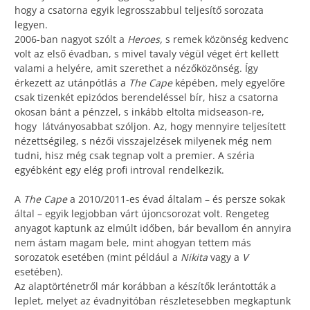
hogy a csatorna egyik legrosszabbul teljesítő sorozata
legyen.
2006-ban nagyot szólt a
Heroes,
s remek közönség kedvenc
volt az első évadban, s mivel tavaly végül véget ért kellett
valami a helyére, amit szerethet a nézőközönség. Így
érkezett az utánpótlás a
The Cape
képében, mely egyelőre
csak tizenkét epizódos berendeléssel bír, hisz a csatorna
okosan bánt a pénzzel, s inkább eltolta midseason-re,
hogy látványosabbat szóljon. Az, hogy mennyire teljesített
nézettségileg, s nézői visszajelzések milyenek még nem
tudni, hisz még csak tegnap volt a premier. A széria
egyébként egy elég profi introval rendelkezik.
A
The Cape
a 2010/2011-es évad általam – és persze sokak
által – egyik legjobban várt újoncsorozat volt. Rengeteg
anyagot kaptunk az elmúlt időben, bár bevallom én annyira
nem ástam magam bele, mint ahogyan tettem más
sorozatok esetében (mint például a
Nikita
vagy a
V
esetében).
Az alaptörténetről már korábban a készítők lerántották a
leplet, melyet az évadnyitóban részletesebben megkaptunk