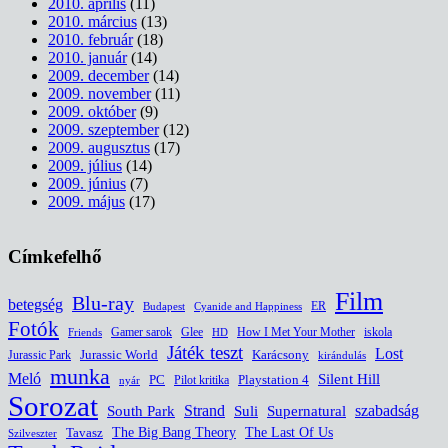
2010. április
(11)
2010. március
(13)
2010. február
(18)
2010. január
(14)
2009. december
(14)
2009. november
(11)
2009. október
(9)
2009. szeptember
(12)
2009. augusztus
(17)
2009. július
(14)
2009. június
(7)
2009. május
(17)
Címkefelhő
Film
Blu-ray
betegség
ER
Budapest
Cyanide and Happiness
Fotók
Glee
How I Met Your Mother
iskola
Gamer sarok
HD
Friends
Játék teszt
Lost
Jurassic World
Jurassic Park
Karácsony
kirándulás
munka
Meló
Silent Hill
PC
Pilot kritika
Playstation 4
nyár
Sorozat
South Park
Strand
Suli
szabadság
Supernatural
The Last Of Us
Tavasz
The Big Bang Theory
Szilveszter