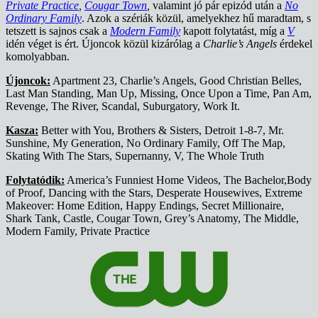
Private Practice
,
Cougar Town
,
valamint jó pár epizód után a
No
Ordinary Family
. Azok a szériák közül, amelyekhez hű maradtam, s
tetszett is sajnos csak a
Modern Family
kapott folytatást, míg a
V
idén véget is ért. Újoncok közül kizárólag a
Charlie’s Angels
érdekel
komolyabban.
Újoncok:
Apartment 23, Charlie’s Angels, Good Christian Belles,
Last Man Standing, Man Up, Missing, Once Upon a Time, Pan Am,
Revenge, The River, Scandal, Suburgatory, Work It.
Kasza:
Better with You, Brothers & Sisters, Detroit 1-8-7, Mr.
Sunshine, My Generation, No Ordinary Family, Off The Map,
Skating With The Stars, Supernanny, V, The Whole Truth
Folytatódik:
America’s Funniest Home Videos, The Bachelor,Body
of Proof, Dancing with the Stars, Desperate Housewives, Extreme
Makeover: Home Edition, Happy Endings, Secret Millionaire,
Shark Tank, Castle, Cougar Town, Grey’s Anatomy, The Middle,
Modern Family, Private Practice