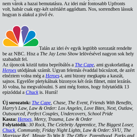
nem várok a hazai bemutatásra. Az idei már fontosabb Upfronts
volt, habár csak egy-két szériáért aggódtam. Nos, sorrendben lássuk
hogyan is alakul a jövő év.
Talán az idei év egyik legtöbb sorozatát rendelte
be az NBC. Hisz a
The Jay Leno Show
lelövésével nagyon sok hely
szabadult fel.
Az újoncok közül tutira bepróbálós a
The Cape
, ami gyakorlatilag a
Heroes
utódjának számít. Ugyan felemás évaddal búcsúzott, de azért
elnéztem volna még a
Heroes
-t, ami bizony megkapta a kaszát,
sajnos. Egyelőre pletykálnak bizonyos két órás filmet, mint lezárás.
Jó volna, ha megvalósulni. S ami még fontos, hogy folytatódik 13
epizóddal a
Chuck
is. Hurrá!
Új sorozatok:
The Cape
, Chase, The Event, Friends With Benefits,
Harry’s Law, Law & Order: Los Angeles, Love Bites, Next, Outlaw,
Outsourced, Perfect Couples, Undercovers, School Pride
Kasza:
Heroes,
Mercy, Trauma, Law & Order
Folytatódik
:
30 Rock, The Celebrity Apprentice, The Biggest Loser,
Chuck
, Community, Friday Night Lights, Law & Order: SVU, The
Marriage Ref, Minute To Win It, The Office, Parenthood, Parks and