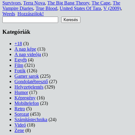
Survivors
,
Terra Nova
,
The Big Bang Theory
,
The Cape
,
The
Vampire Diaries
,
True Blood
,
United States Of Tara
,
V (2009)
,
Weeds
Hozzászólok!
Keresés
Keresés
Kategóriák
+18
(3)
A nap képe
(13)
A nap videója
(1)
Egyéb
(4)
Film
(321)
Fotók
(126)
Gamer sarok
(225)
Gondolatébresztő
(27)
Helyzetjelentés
(329)
Humor
(17)
Képregény
(16)
Mobiltelefon
(23)
Retro
(5)
Sorozat
(453)
Számítástechnika
(24)
Videó
(18)
Zene
(8)