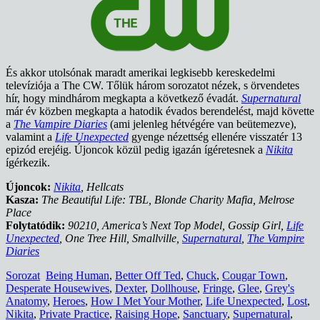
És akkor utolsónak maradt amerikai legkisebb kereskedelmi
televíziója a The CW. Tőlük három sorozatot nézek, s örvendetes
hír, hogy mindhárom megkapta a következő évadát.
Supernatural
már év közben megkapta a hatodik évados berendelést, majd követte
a
The Vampire Diaries
(ami jelenleg hétvégére van beütemezve),
valamint a
Life Unexpected
gyenge nézettség ellenére visszatér 13
epizód erejéig. Újoncok közül pedig igazán ígéretesnek a
Nikita
ígérkezik.
Újoncok:
Nikita
, Hellcats
Kasza:
The Beautiful Life: TBL, Blonde Charity Mafia, Melrose
Place
Folytatódik:
90210, America’s Next Top Model, Gossip Girl,
Life
Unexpected
, One Tree Hill, Smallville,
Supernatural
,
The Vampire
Diaries
Sorozat
Being Human
,
Better Off Ted
,
Chuck
,
Cougar Town
,
Desperate Housewives
,
Dexter
,
Dollhouse
,
Fringe
,
Glee
,
Grey's
Anatomy
,
Heroes
,
How I Met Your Mother
,
Life Unexpected
,
Lost
,
Nikita
,
Private Practice
,
Raising Hope
,
Sanctuary
,
Supernatural
,