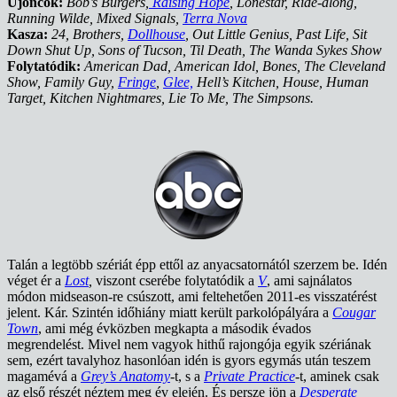
Újoncok:
Bob’s Burgers,
Raising Hope
, Lonestar, Ride-along,
Running Wilde, Mixed Signals,
Terra Nova
Kasza:
24, Brothers,
Dollhouse
, Out Little Genius, Past Life, Sit
Down Shut Up, Sons of Tucson, Til Death, The Wanda Sykes Show
Folytatódik:
American Dad, American Idol, Bones, The Cleveland
Show, Family Guy,
Fringe
,
Glee,
Hell’s Kitchen, House, Human
Target, Kitchen Nightmares, Lie To Me, The Simpsons.
Talán a legtöbb szériát épp ettől az anyacsatornától szerzem be. Idén
véget ér a
Lost
,
viszont cserébe folytatódik a
V
, ami sajnálatos
módon midseason-re csúszott, ami feltehetően 2011-es visszatérést
jelent. Kár. Szintén időhiány miatt került parkolópályára a
Cougar
Town
, ami még évközben megkapta a második évados
megrendelést. Mivel nem vagyok hithű rajongója egyik szériának
sem, ezért tavalyhoz hasonlóan idén is gyors egymás után teszem
magamévá a
Grey’s Anatomy
-t, s a
Private Practice
-t, aminek csak
az első részét néztem meg év elején. És persze jön a
Desperate