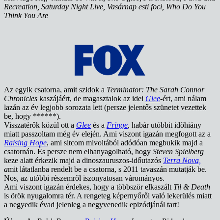
Recreation, Saturday Night Live, Vasárnap esti foci, Who Do You
Think You Are
Az egyik csatorna, amit szidok a
Terminator: The Sarah Connor
Chronicles
kaszájáért, de magasztalok az idei
Glee
-ért, ami nálam
lazán az év legjobb sorozata lett (persze jelentős szünetet vezettek
be, hogy ******).
Visszatérők közül ott a
Glee
és a
Fringe
,
habár utóbbit időhiány
miatt passzoltam még év elején. Ami viszont igazán megfogott az a
Raising Hope
, ami sitcom mivoltából adódóan megbukik majd a
csatornán. És persze nem elhanyagolható, hogy
Steven Spielberg
keze alatt érkezik majd a dinoszauruszos-időutazós
Terra Nova,
a
mit látatlanba rendelt be a csatorna, s 2011 tavaszán mutatják be.
Nos, az utóbbi részemről iszonyatosan várományos.
Ami viszont igazán érdekes, hogy a többször elkaszált
Til & Death
is örök nyugalomra tér. A rengeteg képernyőről való lekerülés miatt
a negyedik évad jelenleg a negyvenedik epizódjánál tart!