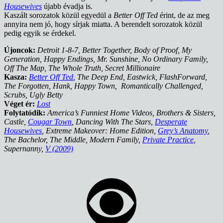
Housewives
újabb évadja is.
Kaszált sorozatok közül egyedül a
Better Off Ted
érint, de az meg
annyira nem jó, hogy sírjak miatta. A berendelt sorozatok közül
pedig egyik se érdekel.
Újoncok:
Detroit 1-8-7, Better Together, Body of Proof, My
Generation, Happy Endings, Mr. Sunshine, No Ordinary Family,
Off The Map, The Whole Truth, Secret Millionaire
Kasza:
Better Off Ted
, The Deep End, Eastwick, FlashForward,
The Forgotten, Hank, Happy Town, Romantically Challenged,
Scrubs, Ugly Betty
Véget ér:
Lost
Folytatódik:
America’s Funniest Home Videos, Brothers & Sisters,
Castle,
Cougar Town
, Dancing With The Stars,
Desperate
Housewives
, Extreme Makeover: Home Edition,
Grey’s Anatomy
,
The Bachelor, The Middle, Modern Family,
Private Practice
,
Supernanny,
V (2009)