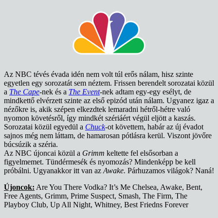
Az NBC tévés évada idén nem volt túl erős nálam, hisz szinte
egyetlen egy sorozatát sem néztem. Frissen berendelt sorozatai közül
a
The Cape
-nek és a
The Event
-nek adtam egy-egy esélyt, de
mindkettő elvérzett szinte az első epizód után nálam. Ugyanez igaz a
nézőkre is, akik szépen elkezdtek lemaradni hétről-hétre való
nyomon követésről, így mindkét szériáért végül eljött a kaszás.
Sorozatai közül egyedül a
Chuck
-ot követtem, habár az új évadot
sajnos még nem láttam, de hamarosan pótlásra kerül. Viszont jövőre
búcsúzik a széria.
Az NBC újoncai közül a
Grimm
keltette fel elsősorban a
figyelmemet. Tündérmesék és nyomozás? Mindenképp be kell
próbálni. Ugyanakkor itt van az
Awake.
Párhuzamos világok? Naná!
Újoncok:
Are You There Vodka? It’s Me Chelsea, Awake, Bent,
Free Agents, Grimm, Prime Suspect, Smash, The Firm, The
Playboy Club, Up All Night, Whitney, Best Friedns Forever