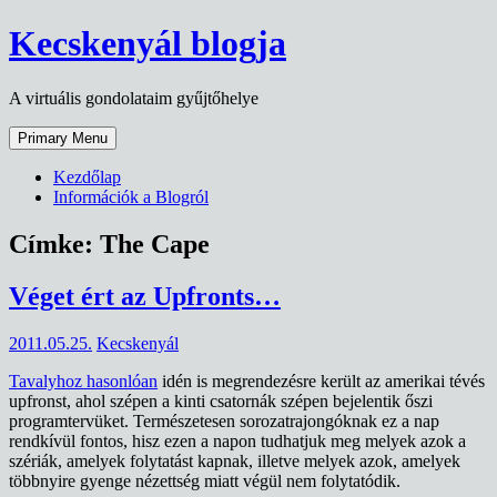
Skip
Kecskenyál blogja
to
content
A virtuális gondolataim gyűjtőhelye
Primary Menu
Kezdőlap
Információk a Blogról
Címke:
The Cape
Véget ért az Upfronts…
2011.05.25.
Kecskenyál
Tavalyhoz hasonlóan
idén is megrendezésre került az amerikai tévés
upfronst, ahol szépen a kinti csatornák szépen bejelentik őszi
programtervüket. Természetesen sorozatrajongóknak ez a nap
rendkívül fontos, hisz ezen a napon tudhatjuk meg melyek azok a
szériák, amelyek folytatást kapnak, illetve melyek azok, amelyek
többnyire gyenge nézettség miatt végül nem folytatódik.