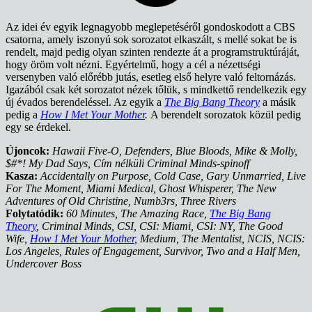
Az idei év egyik legnagyobb meglepetéséről gondoskodott a CBS
csatorna, amely iszonyú sok sorozatot elkaszált, s mellé sokat be is
rendelt, majd pedig olyan szinten rendezte át a programstruktúráját,
hogy öröm volt nézni. Egyértelmű, hogy a cél a nézettségi
versenyben való előrébb jutás, esetleg első helyre való feltornázás.
Igazából csak két sorozatot nézek tőlük, s mindkettő rendelkezik egy
új évados berendeléssel. Az egyik a
The Big Bang Theory
a másik
pedig a
How I Met Your Mother
.
A berendelt sorozatok közül pedig
egy se érdekel.
Újoncok:
Hawaii Five-O, Defenders, Blue Bloods, Mike & Molly,
$#*! My Dad Says, Cím nélküli Criminal Minds-spinoff
Kasza:
Accidentally on Purpose, Cold Case, Gary Unmarried, Live
For The Moment, Miami Medical, Ghost Whisperer, The New
Adventures of Old Christine, Numb3rs, Three Rivers
Folytatódik:
60 Minutes, The Amazing Race,
The Big Bang
Theory
, Criminal Minds, CSI, CSI: Miami, CSI: NY, The Good
Wife,
How I Met Your Mother
, Medium, The Mentalist, NCIS, NCIS:
Los Angeles, Rules of Engagement, Survivor, Two and a Half Men,
Undercover Boss