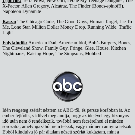
Újoncok:
Terra Nova, New Girl, I Hate My Teenage Daughter, The
X-Factor, Allen Gregory, Alcatraz, The Finder (Bones-spinoff!),
Napoleon Dynamite
Kasza:
The Chicago Code, The Good Guys, Human Target, Lie To
Me, Lone Star, Million Dollar Money Drop, Running Wilde, Traffic
Light
Folytatódik:
American Dad, American Idol, Bob’s Burgers, Bones,
The Cleveland Show, Family Guy, Fringe, Glee, House, Kitchen
Nightmares, Raising Hope, The Simpsons, Mobbed
Idén rengeteg szériát néztem az ABC-től, és persze korábban is. Az
ember fejlődik, s idővel megtanulja, hogy az idejével egy bizonyos
idő után nem ő rendelkezik, továbbá nem fecsérelheti el minden
sorozatra, amely igazából nem tetszik, vagy már nem annyira tetszik.
Ebből kiindulva jó pár általam nézett szériát kukáztam, mint a