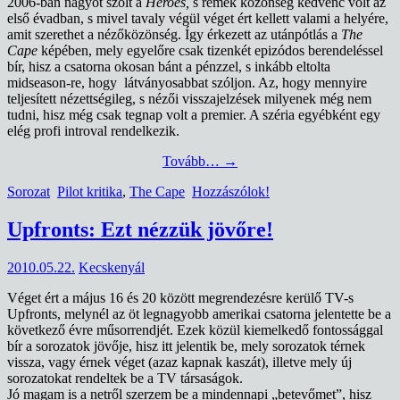
2006-ban nagyot szólt a
Heroes,
s remek közönség kedvenc volt az
első évadban, s mivel tavaly végül véget ért kellett valami a helyére,
amit szerethet a nézőközönség. Így érkezett az utánpótlás a
The
Cape
képében, mely egyelőre csak tizenkét epizódos berendeléssel
bír, hisz a csatorna okosan bánt a pénzzel, s inkább eltolta
midseason-re, hogy látványosabbat szóljon. Az, hogy mennyire
teljesített nézettségileg, s nézői visszajelzések milyenek még nem
tudni, hisz még csak tegnap volt a premier. A széria egyébként egy
elég profi introval rendelkezik.
Tovább…
→
Sorozat
Pilot kritika
,
The Cape
Hozzászólok!
Upfronts: Ezt nézzük jövőre!
2010.05.22.
Kecskenyál
Véget ért a május 16 és 20 között megrendezésre kerülő TV-s
Upfronts, melynél az öt legnagyobb amerikai csatorna jelentette be a
következő évre műsorrendjét. Ezek közül kiemelkedő fontossággal
bír a sorozatok jövője, hisz itt jelentik be, mely sorozatok térnek
vissza, vagy érnek véget (azaz kapnak kaszát), illetve mely új
sorozatokat rendeltek be a TV társaságok.
Jó magam is a netről szerzem be a mindennapi „betevőmet”, hisz