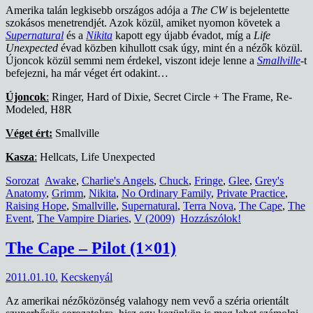
Amerika talán legkisebb országos adója a
The CW
is bejelentette
szokásos menetrendjét. Azok közül, amiket nyomon követek a
Supernatural
és a
Nikita
kapott egy újabb évadot, míg a
Life
Unexpected
évad közben kihullott csak úgy, mint én a nézők közül.
Újoncok közül semmi nem érdekel, viszont ideje lenne a
Smallville
-t
befejezni, ha már véget ért odakint…
Újoncok
:
Ringer, Hard of Dixie, Secret Circle + The Frame, Re-
Modeled, H8R
Véget ért:
Smallville
Kasza
:
Hellcats, Life Unexpected
Sorozat
Awake
,
Charlie's Angels
,
Chuck
,
Fringe
,
Glee
,
Grey's
Anatomy
,
Grimm
,
Nikita
,
No Ordinary Family
,
Private Practice
,
Raising Hope
,
Smallville
,
Supernatural
,
Terra Nova
,
The Cape
,
The
Event
,
The Vampire Diaries
,
V (2009)
Hozzászólok!
The Cape – Pilot (1×01)
2011.01.10.
Kecskenyál
Az amerikai nézőközönség valahogy nem vevő a széria orientált