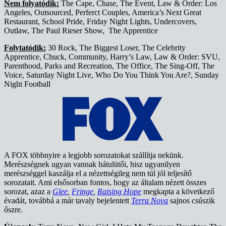
Nem folyatódik:
The Cape, Chase, The Event, Law & Order: Los
Angeles, Outsourced, Perferct Couples, America’s Next Great
Restaurant, School Pride, Friday Night Lights, Undercovers,
Outlaw, The Paul Rieser Show, The Apprentice
Folytatódik:
30 Rock, The Biggest Loser, The Celebrity
Apprentice, Chuck, Community, Harry’s Law, Law & Order: SVU,
Parenthood, Parks and Recreation, The Office, The Sing-Off, The
Voice, Saturday Night Live, Who Do You Think You Are?, Sunday
Night Football
A FOX többnyire a legjobb sorozatokat szállítja nekünk.
Merészségnek ugyan vannak hátulütői, hisz ugyanilyen
merészséggel kaszálja el a nézettségileg nem túl jól teljesítő
sorozatait. Ami elsősorban fontos, hogy az általam nézett összes
sorozat, azaz a
Glee
,
Fringe
,
Raising Hope
megkapta a következő
évadát, továbbá a már tavaly bejelentett
Terra Nova
sajnos csúszik
őszre.