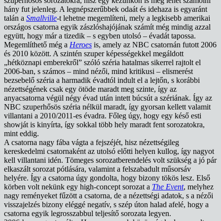
szuperhősös sorozatokra, hisz egy kezünkön is meg lehet számolni
hány fut jelenleg. A legnépszerűbbek odaát és idehaza is egyaránt
talán a
Smallville
-t lehetne megemlíteni, mely a legkisebb amerikai
országos csatorna egyik zászlóshajójának számít még mindig azzal
együtt, hogy már a tizedik – s egyben utolsó – évadát tapossa.
Megemlíthető még a
Heroes
is, amely az NBC csatornán futott 2006
és 2010 között. A szintén szuper képességekkel megáldott
„hétköznapi emberekről” szóló széria hatalmas sikerrel rajtolt el
2006-ban, s számos – mind nézői, mind kritikusi – elismerést
bezsebelő széria a harmadik évadtól indult el a lejtőn, s korábbi
nézettségének csak egy ötöde maradt meg szinte, így az
anyacsatorna végül négy évad után intett búcsút a szériának. Így az
NBC szuperhősös széria nélkül maradt, így gyorsan kellett valamit
villantani a 2010/2011-es évadra. Főleg úgy, hogy egy késő esti
showját is kinyírta, így sokkal több hely maradt fent sorozatokra,
mint eddig.
A csatorna nagy fába vágta a fejszéjét, hisz nézettségileg
kereskedelmi csatornaként az utolsó előtti helyen kullog, így nagyot
kell villantani idén. Tömeges sorozatberendelés volt szükség a jó pár
elkaszált sorozat pótlására, valamint a felszabadult műsorsáv
helyére. Így a csatorna úgy gondolta, hogy bizony tökös lesz. Első
körben volt nekünk egy high-concept sorozat a
The Event
, melyhez
nagy reményeket fűzött a csatorna, de a nézettségi adatok, s a nézői
visszajelzés bizony eléggé negatív, s szép úton halad afelé, hogy a
csatorna egyik legrosszabbul teljesítő sorozata legyen.