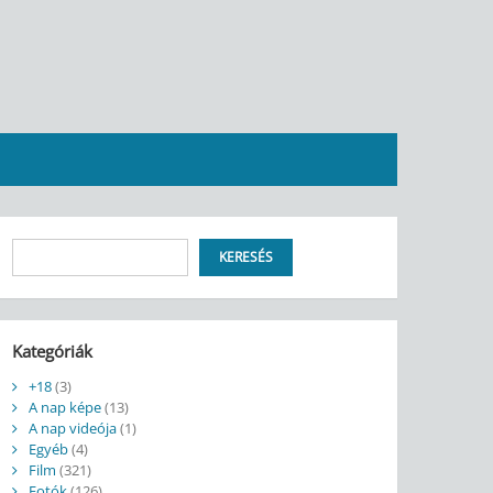
Keresés
KERESÉS
Kategóriák
+18
(3)
A nap képe
(13)
A nap videója
(1)
Egyéb
(4)
Film
(321)
Fotók
(126)