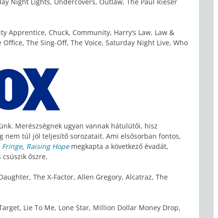
day Night Lights, Undercovers, Outlaw, The Paul Rieser
ity Apprentice, Chuck, Community, Harry’s Law, Law &
Office, The Sing-Off, The Voice, Saturday Night Live, Who
ekünk. Merészségnek ugyan vannak hátulütői, hisz
 nem túl jól teljesítő sorozatait. Ami elsősorban fontos,
,
Fringe
,
Raising Hope
megkapta a következő évadát,
 csúszik őszre.
aughter, The X-Factor, Allen Gregory, Alcatraz, The
get, Lie To Me, Lone Star, Million Dollar Money Drop,