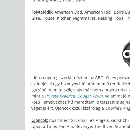
Folytatódik:
American Dad, American Idol, Bob’s Bu
Glee, House, Kitchen Nightmares, Raising Hope, 
Idén rengeteg szériát néztem az ABC-től, és persze
az idejével egy bizonyos idő után nem ő rendelkez
igazából nem tetszik, vagy már nem annyira tetszik
mint a
Private Practice
,
Cougar Town
,
valamint jó 
közül, amelyekhez hű maradtam, s tetszett is sajn
véget is ért. Újoncok közül kizárólag a
Charlie’s An
Újoncok:
Apartment 23, Charlie’s Angels, Good Chr
Upon a Time, Pan Am, Revenge, The River, Scandal,