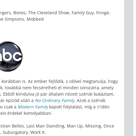
rgers, Bones, The Cleveland Show, Family Guy, Fringe,
The Simpsons, Mobbed
 korábban is. Az ember fejlődik, s idővel megtanulja, hogy
ik, továbbá nem fecsérelheti el minden sorozatra, amely
. Ebből kiindulva jó pár általam nézett szériát kukáztam,
pár epizód után a
No Ordinary Family
. Azok a szériák
os csak a
Modern Family
kapott folytatást, míg a
V
idén
gels
érdekel komolyabban.
istian Belles, Last Man Standing, Man Up, Missing, Once
 Suburgatory, Work It.