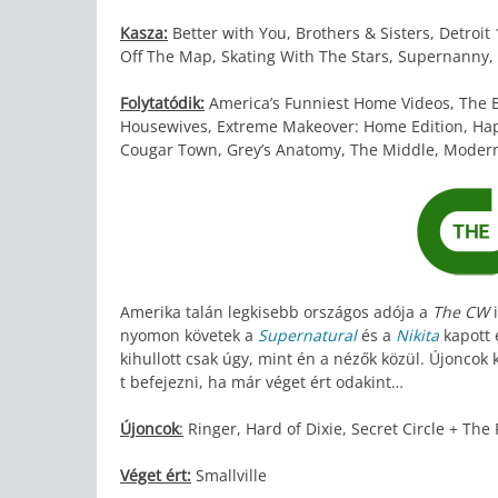
Kasza:
Better with You, Brothers & Sisters, Detroit
Off The Map, Skating With The Stars, Supernanny,
Folytatódik:
America’s Funniest Home Videos, The B
Housewives, Extreme Makeover: Home Edition, Happy
Cougar Town, Grey’s Anatomy, The Middle, Modern 
Amerika talán legkisebb országos adója a
The CW
i
nyomon követek a
Supernatural
és a
Nikita
kapott 
kihullott csak úgy, mint én a nézők közül. Újoncok
t befejezni, ha már véget ért odakint…
Újoncok
:
Ringer, Hard of Dixie, Secret Circle + Th
Véget ért:
Smallville