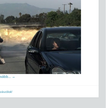
ovább…
→
zászólok!