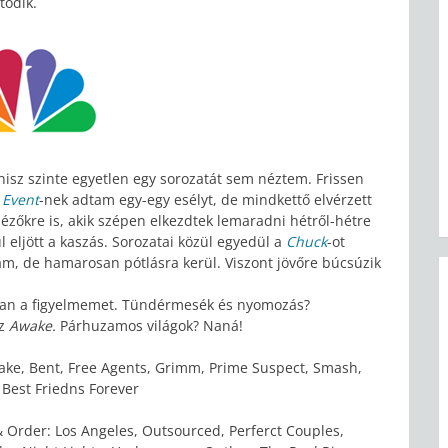
tódik.
hisz szinte egyetlen egy sorozatát sem néztem. Frissen
 Event
-nek adtam egy-egy esélyt, de mindkettő elvérzett
ézőkre is, akik szépen elkezdtek lemaradni hétről-hétre
 eljött a kaszás. Sorozatai közül egyedül a
Chuck
-ot
m, de hamarosan pótlásra kerül. Viszont jövőre búcsúzik
rban a figyelmemet. Tündérmesék és nyomozás?
az
Awake.
Párhuzamos világok? Naná!
ake, Bent, Free Agents, Grimm, Prime Suspect, Smash,
 Best Friedns Forever
 Order: Los Angeles, Outsourced, Perferct Couples,