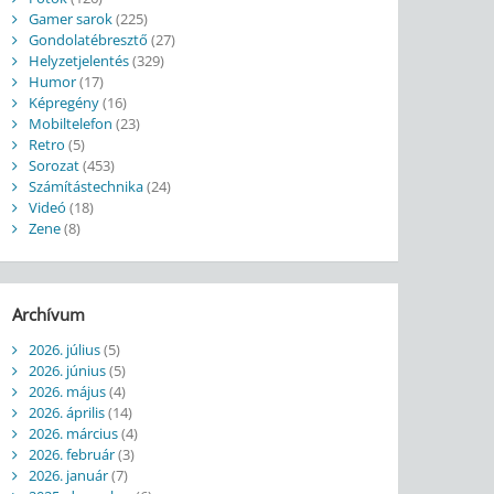
Gamer sarok
(225)
Gondolatébresztő
(27)
Helyzetjelentés
(329)
Humor
(17)
Képregény
(16)
Mobiltelefon
(23)
Retro
(5)
Sorozat
(453)
Számítástechnika
(24)
Videó
(18)
Zene
(8)
Archívum
2026. július
(5)
2026. június
(5)
2026. május
(4)
2026. április
(14)
2026. március
(4)
2026. február
(3)
2026. január
(7)