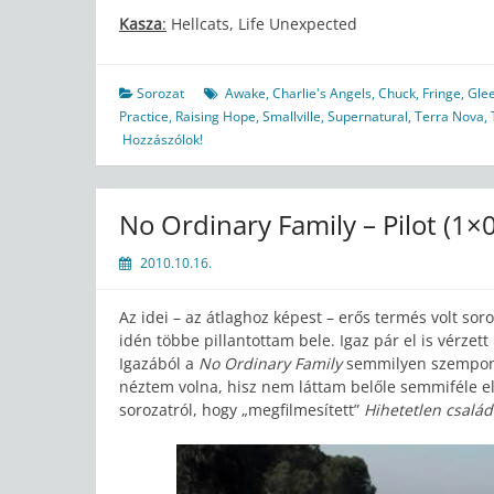
Kasza
:
Hellcats, Life Unexpected
Sorozat
Awake
,
Charlie's Angels
,
Chuck
,
Fringe
,
Gle
Practice
,
Raising Hope
,
Smallville
,
Supernatural
,
Terra Nova
,
Hozzászólok!
No Ordinary Family – Pilot (1×
2010.10.16.
Az idei – az átlaghoz képest – erős termés volt sor
idén többe pillantottam bele. Igaz pár el is vérzett
Igazából a
No Ordinary Family
semmilyen szempont
néztem volna, hisz nem láttam belőle semmiféle elő
sorozatról, hogy „megfilmesített”
Hihetetlen család