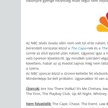
többnyire gyenge nézettség miatt végül nem folyta
Az NBC tévés évada idén nem volt túl erős nálam, 
berendelt sorozatai közül a
The Cape
-nek és a
The
szinte az első epizód után nálam. Ugyanez igaz a n
való nyomon követésről, így mindkét szériáért végül
követtem, habár az új évadot sajnos még nem látta
a széria.
Az NBC újoncai közül a
Grimm
keltette fel elsőso
Mindenképp be kell próbálni. Ugyanakkor itt van 
Újoncok:
Are You There Vodka? It’s Me Chelsea, Aw
The Firm, The Playboy Club, Up All Night, Whitney,
Nem folyatódik:
The Cape, Chase, The Event, Law &