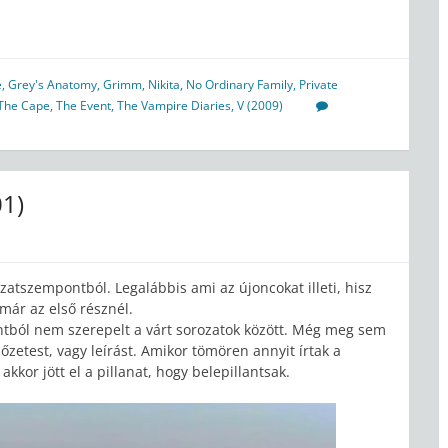
e
,
Grey's Anatomy
,
Grimm
,
Nikita
,
No Ordinary Family
,
Private
The Cape
,
The Event
,
The Vampire Diaries
,
V (2009)
01)
ozatszempontból. Legalábbis ami az újoncokat illeti, hisz
 már az első résznél.
ból nem szerepelt a várt sorozatok között. Még meg sem
zetest, vagy leírást. Amikor tömören annyit írtak a
akkor jött el a pillanat, hogy belepillantsak.