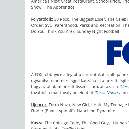
America’s Next Great Restaurant, School Pride, Fri
Show, The Apprentice
Folytatódik:
30 Rock, The Biggest Loser, The Celebr
Order: SVU, Parenthood, Parks and Recreation, The 
Do You Think You Are?, Sunday Night Football
A FOX többnyire a legjobb sorozatokat szállítja n
ugyanilyen merészséggel kaszálja el a nézettségileg
hogy az általam nézett összes sorozat, azaz a
Glee
továbbá a már tavaly bejelentett
Terra Nova
sajnos
Újoncok:
Terra Nova, New Girl, I Hate My Teenage D
Finder (Bones-spinoff!), Napoleon Dynamite
Kasza:
The Chicago Code, The Good Guys, Human Tar
Running Wilde, Traffic Light