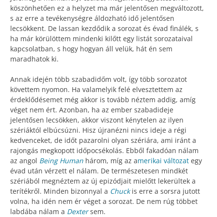
köszönhetően ez a helyzet ma már jelentősen megváltozott,
s az erre a tevékenységre áldozható idő jelentősen
lecsökkent. De lassan kezdődik a sorozat és évad finálék, s
ha már körülöttem mindenki kilőtt egy listát sorozataival
kapcsolatban, s hogy hogyan áll velük, hát én sem
maradhatok ki.
Annak idején több szabadidőm volt, így több sorozatot
követtem nyomon. Ha valamelyik felé elvesztettem az
érdeklődésemet még akkor is tovább néztem addig, amíg
véget nem ért. Azonban, ha az ember szabadideje
jelentősen lecsökken, akkor viszont kénytelen az ilyen
szériáktól elbúcsúzni. Hisz újranézni nincs ideje a régi
kedvenceket, de időt pazarolni olyan szériára, ami iránt a
rajongás megkopott időpocsékolás. Ebből fakadóan nálam
az angol
Being Human
három, míg az a
merikai változat
egy
évad után vérzett el nálam. De természetesen mindkét
szériából megnéztem az új epizódjait mielőtt lekerültek a
terítékről. Minden bizonnyal a
Chuck
is erre a sorsra jutott
volna, ha idén nem ér véget a sorozat. De nem rúg többet
labdába nálam a
Dexter
sem.