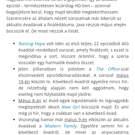
epizód – természetesen kizárólag HD-ben – azonnal
begyűjtésre kerül, hogy majd később megtekinthessem.
Szerencsére az általam nézett sorozatnak már kikerült az
aktuális évadának a finálédátuma. Java részük május elején
búcsúzik el. De most nézzük a listát:
Raising Hope
volt idén az első teljes, 22 epizódból álló
évaddal rendelkező sorozat, amely finálézott, s ezzel is
megindítva a sort. Viszont örömhír, hogy a széria
visszatér egy harmadik évadra ősszel;
Jelen pillanatban is pótolom a
The Office
-szal
elszenvedett epizódkimaradásokat. A sorozat
május
10-én
köszön le. Következő évadról egyelőre nincs hír,
de nézettség alapján nem kell aggódnom, hogy
esetleg nem folytatódik majd jövőre;
Május 8-án
az évad egyik legvidámabb és legnagyobb
meglepetését okozó
New Girl
búcsúzik majd. És ami
még jó hír, hogy a zsákban van a következő évad;
Viszonylag hamar már
május 9-én
elköszön az aktuális
évadával a
Modern Family
.
Egyelőre semmi hír a
következő évadról, de mivel az anyacsatorna