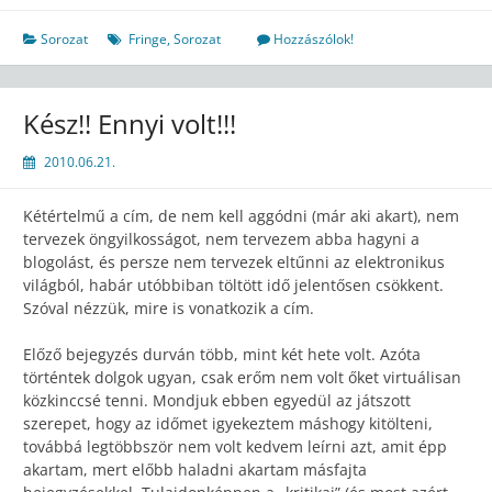
Sorozat
Fringe
,
Sorozat
Hozzászólok!
Kész!! Ennyi volt!!!
2010.06.21.
Kétértelmű a cím, de nem kell aggódni (már aki akart), nem
tervezek öngyilkosságot, nem tervezem abba hagyni a
blogolást, és persze nem tervezek eltűnni az elektronikus
világból, habár utóbbiban töltött idő jelentősen csökkent.
Szóval nézzük, mire is vonatkozik a cím.
Előző bejegyzés durván több, mint két hete volt. Azóta
történtek dolgok ugyan, csak erőm nem volt őket virtuálisan
közkinccsé tenni. Mondjuk ebben egyedül az játszott
szerepet, hogy az időmet igyekeztem máshogy kitölteni,
továbbá legtöbbször nem volt kedvem leírni azt, amit épp
akartam, mert előbb haladni akartam másfajta