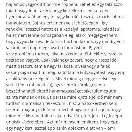
hajlamos vagyok itthonról elröppeni. Lehet ez egy találkozó
miatt, vagy lehet azért, hogy kiszellőztessem a fejem,
ilyenkor általában egy jó nagy kerülőt teszek, s máris jobb a
hangulatom. Sajnos erre nem volt lehetőségem, így
rendkívül rosszul hatott ez a kedélyállapotomra. Ráadásul,
ha ez nem lenne önmagában elég, akkor megjegyezném,
hogy ugyan kertes, de társas házban lakunk, így mindig volt
valami, ami épp megzavart a tanulásban. Egyedi
szocprobléma tudom, alkalmazkodni a többiekhez, ezzel is
tisztában vagyok. Csak valahogy zavart, hogy a rossz idő
miatt beszorultam a négy fal közé, s valahogy a falak
vékonysága miatt mindig hallottam a kutyaugatást, vagy épp
az aktuális beszélgetést. Mivel mindig eléggé szélsőséges
volt a téma (pl. politika), így szinte kizárólagosan a
beszédhangtól eltérő hangmagasságot sikerült megütni
szinte mindenkinek. És persze mire kijött a jó idő már nem
tudtam normálisan felkészülni, hisz a hátsókertben sem
sikerült magányra lelnem, mert ahogyan kijött a jó idő, így
mindenki kiszabadult a saját udvarára, kertjére. Legfőképp
unokák kíséretében. Azt már megsem említem, hogy épp
egy nagy kerti asztal épp az én ablakom alatt van – ami