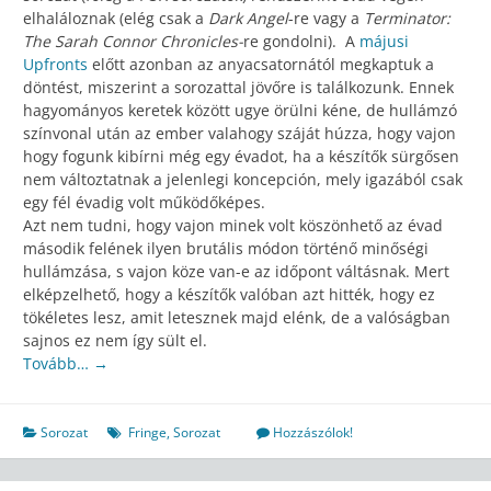
elhaláloznak (elég csak a
Dark Angel
-re vagy a
Terminator:
The Sarah Connor Chronicles-
re gondolni). A
májusi
Upfronts
előtt azonban az anyacsatornától megkaptuk a
döntést, miszerint a sorozattal jövőre is találkozunk. Ennek
hagyományos keretek között ugye örülni kéne, de hullámzó
színvonal után az ember valahogy száját húzza, hogy vajon
hogy fogunk kibírni még egy évadot, ha a készítők sürgősen
nem változtatnak a jelenlegi koncepción, mely igazából csak
egy fél évadig volt működőképes.
Azt nem tudni, hogy vajon minek volt köszönhető az évad
második felének ilyen brutális módon történő minőségi
hullámzása, s vajon köze van-e az időpont váltásnak. Mert
elképzelhető, hogy a készítők valóban azt hitték, hogy ez
tökéletes lesz, amit letesznek majd elénk, de a valóságban
sajnos ez nem így sült el.
Tovább…
→
Sorozat
Fringe
,
Sorozat
Hozzászólok!