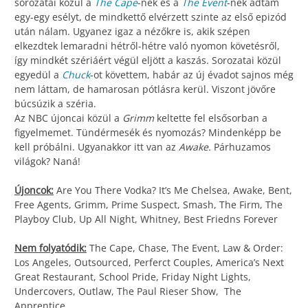
sorozatai közül a
The Cape
-nek és a
The Event
-nek adtam
egy-egy esélyt, de mindkettő elvérzett szinte az első epizód
után nálam. Ugyanez igaz a nézőkre is, akik szépen
elkezdtek lemaradni hétről-hétre való nyomon követésről,
így mindkét szériáért végül eljött a kaszás. Sorozatai közül
egyedül a
Chuck
-ot követtem, habár az új évadot sajnos még
nem láttam, de hamarosan pótlásra kerül. Viszont jövőre
búcsúzik a széria.
Az NBC újoncai közül a
Grimm
keltette fel elsősorban a
figyelmemet. Tündérmesék és nyomozás? Mindenképp be
kell próbálni. Ugyanakkor itt van az
Awake.
Párhuzamos
világok? Naná!
Újoncok:
Are You There Vodka? It’s Me Chelsea, Awake, Bent,
Free Agents, Grimm, Prime Suspect, Smash, The Firm, The
Playboy Club, Up All Night, Whitney, Best Friedns Forever
Nem folyatódik:
The Cape, Chase, The Event, Law & Order:
Los Angeles, Outsourced, Perferct Couples, America’s Next
Great Restaurant, School Pride, Friday Night Lights,
Undercovers, Outlaw, The Paul Rieser Show, The
Apprentice