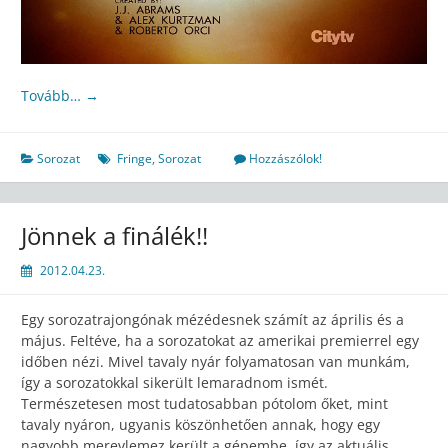
Tovább…
→
Sorozat
Fringe
,
Sorozat
Hozzászólok!
Jönnek a finálék!!
2012.04.23.
Egy sorozatrajongónak mézédesnek számít az április és a
május. Feltéve, ha a sorozatokat az amerikai premierrel egy
időben nézi. Mivel tavaly nyár folyamatosan van munkám,
így a sorozatokkal sikerült lemaradnom ismét.
Természetesen most tudatosabban pótolom őket, mint
tavaly nyáron, ugyanis köszönhetően annak, hogy egy
nagyobb merevlemez került a gépembe, így az aktuális