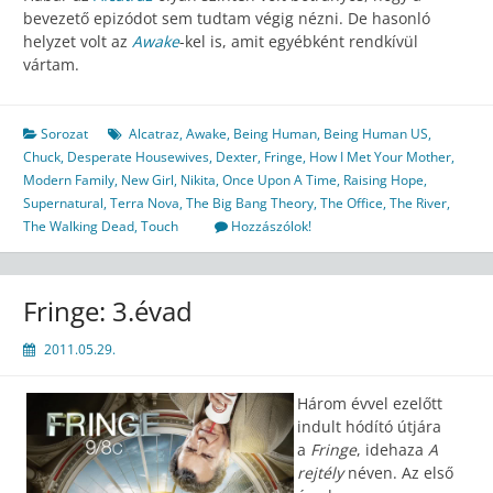
bevezető epizódot sem tudtam végig nézni. De hasonló
helyzet volt az
Awake
-kel is, amit egyébként rendkívül
vártam.
Sorozat
Alcatraz
,
Awake
,
Being Human
,
Being Human US
,
Chuck
,
Desperate Housewives
,
Dexter
,
Fringe
,
How I Met Your Mother
,
Modern Family
,
New Girl
,
Nikita
,
Once Upon A Time
,
Raising Hope
,
Supernatural
,
Terra Nova
,
The Big Bang Theory
,
The Office
,
The River
,
The Walking Dead
,
Touch
Hozzászólok!
Fringe: 3.évad
2011.05.29.
Három évvel ezelőtt
indult hódító útjára
a
Fringe
, idehaza
A
rejtély
néven. Az első