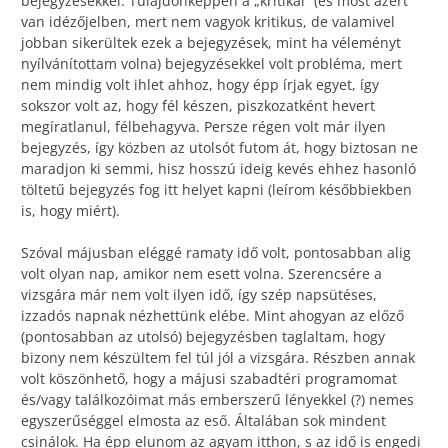
bejegyzésekkel. Tulajdonképpen a „kritikai” (és most azért
van idézőjelben, mert nem vagyok kritikus, de valamivel
jobban sikerültek ezek a bejegyzések, mint ha véleményt
nyílvánítottam volna) bejegyzésekkel volt probléma, mert
nem mindig volt ihlet ahhoz, hogy épp írjak egyet, így
sokszor volt az, hogy fél készen, piszkozatként hevert
megíratlanul, félbehagyva. Persze régen volt már ilyen
bejegyzés, így közben az utolsót futom át, hogy biztosan ne
maradjon ki semmi, hisz hosszú ideig kevés ehhez hasonló
töltetű bejegyzés fog itt helyet kapni (leírom későbbiekben
is, hogy miért).
Szóval májusban eléggé ramaty idő volt, pontosabban alig
volt olyan nap, amikor nem esett volna. Szerencsére a
vizsgára már nem volt ilyen idő, így szép napsütéses,
izzadós napnak nézhettünk elébe. Mint ahogyan az előző
(pontosabban az utolsó) bejegyzésben taglaltam, hogy
bizony nem készültem fel túl jól a vizsgára. Részben annak
volt köszönhető, hogy a májusi szabadtéri programomat
és/vagy találkozóimat más emberszerű lényekkel (?) nemes
egyszerűséggel elmosta az eső. Általában sok mindent
csinálok. Ha épp elunom az agyam itthon, s az idő is engedi