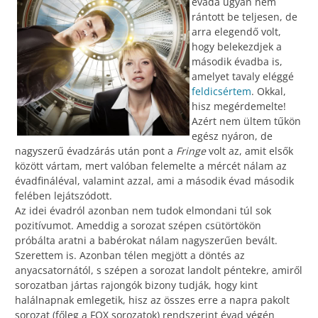
évada ugyan nem
rántott be teljesen, de
arra elegendő volt,
hogy belekezdjek a
második évadba is,
amelyet tavaly eléggé
feldicsértem
. Okkal,
hisz megérdemelte!
Azért nem ültem tűkön
egész nyáron, de
nagyszerű évadzárás után pont a
Fringe
volt az, amit elsők
között vártam, mert valóban felemelte a mércét nálam az
évadfináléval, valamint azzal, ami a második évad második
felében lejátszódott.
Az idei évadról azonban nem tudok elmondani túl sok
pozitívumot. Ameddig a sorozat szépen csütörtökön
próbálta aratni a babérokat nálam nagyszerűen bevált.
Szerettem is. Azonban télen megjött a döntés az
anyacsatornától, s szépen a sorozat landolt péntekre, amiről
sorozatban jártas rajongók bizony tudják, hogy kint
halálnapnak emlegetik, hisz az összes erre a napra pakolt
sorozat (főleg a FOX sorozatok) rendszerint évad végén