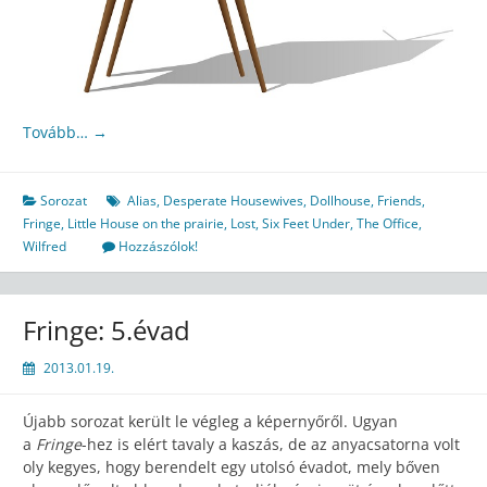
Tovább…
→
Sorozat
Alias
,
Desperate Housewives
,
Dollhouse
,
Friends
,
Fringe
,
Little House on the prairie
,
Lost
,
Six Feet Under
,
The Office
,
Wilfred
Hozzászólok!
Fringe: 5.évad
2013.01.19.
Újabb sorozat került le végleg a képernyőről. Ugyan
a
Fringe
-hez is elért tavaly a kaszás, de az anyacsatorna volt
oly kegyes, hogy berendelt egy utolsó évadot, mely bőven