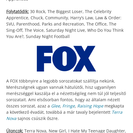
Folytatódik:
30 Rock, The Biggest Loser, The Celebrity
Apprentice, Chuck, Community, Harry’s Law, Law & Order:
SVU, Parenthood, Parks and Recreation, The Office, The
Sing-Off, The Voice, Saturday Night Live, Who Do You Think
You Are?, Sunday Night Football
A FOX többnyire a legjobb sorozatokat szállítja nekünk.
Merészségnek ugyan vannak hátulütői, hisz ugyanilyen
merészséggel kaszálja el a nézettségileg nem túl jól teljesítő
sorozatait. Ami elsősorban fontos, hogy az általam nézett
összes sorozat, azaz a
Glee
,
Fringe
,
Raising Hope
megkapta
a következő évadát, továbbá a már tavaly bejelentett
Terra
Nova
sajnos csúszik őszre.
Újoncok:
Terra Nova, New Girl, I Hate My Teenage Daughter,