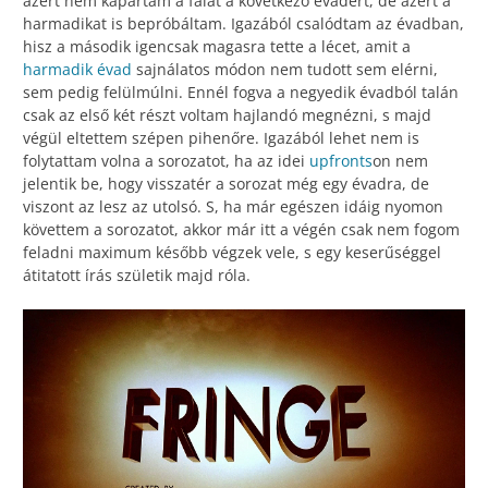
azért nem kapartam a falat a következő évadért, de azért a
harmadikat is bepróbáltam. Igazából csalódtam az évadban,
hisz a második igencsak magasra tette a lécet, amit a
harmadik évad
sajnálatos módon nem tudott sem elérni,
sem pedig felülmúlni. Ennél fogva a negyedik évadból talán
csak az első két részt voltam hajlandó megnézni, s majd
végül eltettem szépen pihenőre. Igazából lehet nem is
folytattam volna a sorozatot, ha az idei
upfronts
on nem
jelentik be, hogy visszatér a sorozat még egy évadra, de
viszont az lesz az utolsó. S, ha már egészen idáig nyomon
követtem a sorozatot, akkor már itt a végén csak nem fogom
feladni maximum később végzek vele, s egy keserűséggel
átitatott írás születik majd róla.