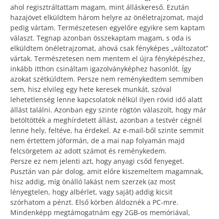
ahol regisztráltattam magam, mint álláskereső. Ezután
hazajövet elküldtem három helyre az önéletrajzomat, majd
pedig vártam. Természetesen egyelőre egyikre sem kaptam
választ. Tegnap azonban összekaptam magam, s oda is
elküldtem önéletrajzomat, ahová csak fényképes „változatot”
vártak. Természetesen nem mentem el újra fényképészhez,
inkább itthon csináltam igazolványképhez hasonlót. Így
azokat szétküldtem. Persze nem reménykedtem semmiben
sem, hisz elvileg egy hete keresek munkát, szóval
lehetetlenség lenne kapcsolatok nélkül ilyen rövid idő alatt
állást találni. Azonban egy szinte rögtön válaszolt, hogy már
betöltötték a meghírdetett állást, azonban a testvér cégnél
lenne hely, feltéve, ha érdekel. Az e-mail-ből szinte semmit
nem értettem jóformán, de a mai nap folyamán majd
felcsörgetem az adott számot és reménykedem.
Persze ez nem jelenti azt, hogy anyagi csőd fenyeget.
Pusztán van pár dolog, amit előre kiszemeltem magamnak,
hisz addig, míg önálló lakást nem szerzek (az most
lényegtelen, hogy albérlet, vagy saját) addig kicsit
szórhatom a pénzt. Első körben áldoznék a PC-mre.
Mindenképp megtámogatnám egy 2GB-os memóriával,