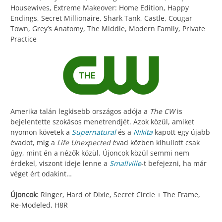
Housewives, Extreme Makeover: Home Edition, Happy
Endings, Secret Millionaire, Shark Tank, Castle, Cougar
Town, Grey’s Anatomy, The Middle, Modern Family, Private
Practice
Amerika talán legkisebb országos adója a
The CW
is
bejelentette szokásos menetrendjét. Azok közül, amiket
nyomon követek a
Supernatural
és a
Nikita
kapott egy újabb
évadot, míg a
Life Unexpected
évad közben kihullott csak
úgy, mint én a nézők közül. Újoncok közül semmi nem
érdekel, viszont ideje lenne a
Smallville
-t befejezni, ha már
véget ért odakint…
Újoncok
:
Ringer, Hard of Dixie, Secret Circle + The Frame,
Re-Modeled, H8R