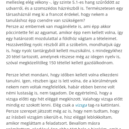
mellesleg elég vékony -, így szinte 5.1-es hang szűrődött az
udvarról, és a szomszédos házrészből is. Természetesen egy
társasháznál meg ki a francot érdekel, hogy nekem a
tanuláshoz épp csendre van szükségem?
Persze az embernek van magánélete is, ami épp akkor
pöccintette fel az agyamat, amikor épp nem kellett volna, így
egy határozott mozdulattal a földhöz vágtam a tételeimet.
Hozzávetőleg nyolc részből állt a szóbelim, mondhatjuk úgy
is, hogy nyolc tantárgyból kellett muzsikálni, s mindegyikhez
20 tétel tartozott, amelynek részese még az idegen nyelv is,
szóval megközelítőleg 150 tétellel kellett gazdálkodnom.
Persze lehet mondani, hogy időben kellett volna elkezdeni
tanulni. Igen, részben igaz is lett volna, de a körülmények
nekem nem voltak megfelelőek, habár ebben benne volt
némi lustaság is, nem tagadom. De egyértelmű, hogy a
vizsga előtti egy hét eléggé megkínzott. Valahogy vizsga előtt
mindig ez szokott lenni. Elég csak a
vizsga
tag-ra kattintani.
Persze szerepet játszott még az is, hogy nem tudtam, hogy
az írásbeli vizsgám sikerült-e, hisz eléggé leblokkoltam,
amikor megláttam a feladatsort. Bevallom másra