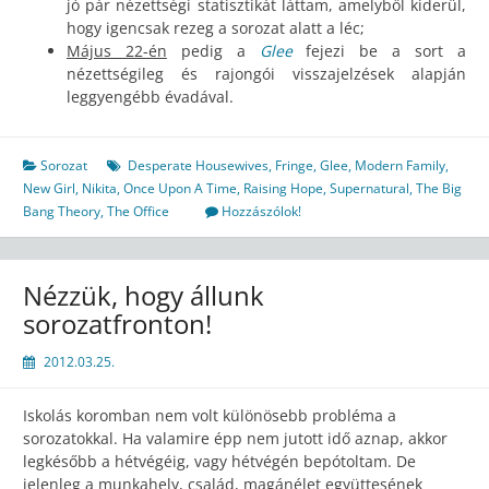
jó pár nézettségi statisztikát láttam, amelyből kiderül,
hogy igencsak rezeg a sorozat alatt a léc;
Május 22-én
pedig a
Glee
fejezi be a sort a
nézettségileg és rajongói visszajelzések alapján
leggyengébb évadával.
Sorozat
Desperate Housewives
,
Fringe
,
Glee
,
Modern Family
,
New Girl
,
Nikita
,
Once Upon A Time
,
Raising Hope
,
Supernatural
,
The Big
Bang Theory
,
The Office
Hozzászólok!
Nézzük, hogy állunk
sorozatfronton!
2012.03.25.
Iskolás koromban nem volt különösebb probléma a
sorozatokkal. Ha valamire épp nem jutott idő aznap, akkor
legkésőbb a hétvégéig, vagy hétvégén bepótoltam. De
jelenleg a munkahely, család, magánélet együttesének