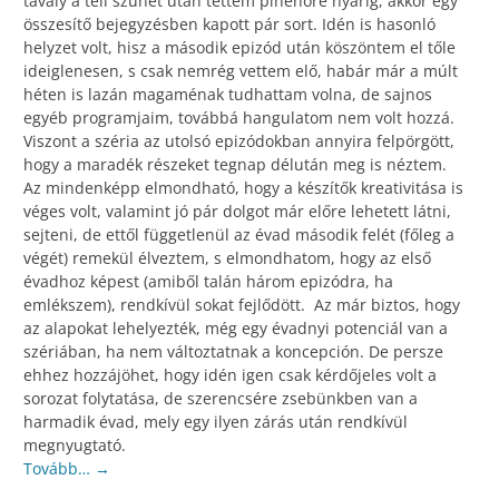
tavaly a téli szünet után tettem pihenőre nyárig, akkor egy
összesítő bejegyzésben kapott pár sort. Idén is hasonló
helyzet volt, hisz a második epizód után köszöntem el tőle
ideiglenesen, s csak nemrég vettem elő, habár már a múlt
héten is lazán magaménak tudhattam volna, de sajnos
egyéb programjaim, továbbá hangulatom nem volt hozzá.
Viszont a széria az utolsó epizódokban annyira felpörgött,
hogy a maradék részeket tegnap délután meg is néztem.
Az mindenképp elmondható, hogy a készítők kreativitása is
véges volt, valamint jó pár dolgot már előre lehetett látni,
sejteni, de ettől függetlenül az évad második felét (főleg a
végét) remekül élveztem, s elmondhatom, hogy az első
évadhoz képest (amiből talán három epizódra, ha
emlékszem), rendkívül sokat fejlődött. Az már biztos, hogy
az alapokat lehelyezték, még egy évadnyi potenciál van a
szériában, ha nem változtatnak a koncepción. De persze
ehhez hozzájöhet, hogy idén igen csak kérdőjeles volt a
sorozat folytatása, de szerencsére zsebünkben van a
harmadik évad, mely egy ilyen zárás után rendkívül
megnyugtató.
Tovább…
→