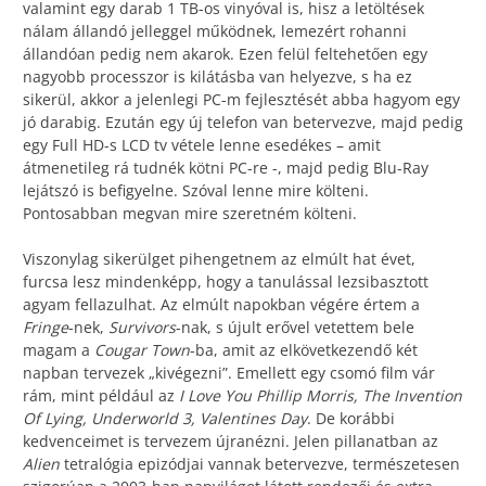
valamint egy darab 1 TB-os vinyóval is, hisz a letöltések
nálam állandó jelleggel működnek, lemezért rohanni
állandóan pedig nem akarok. Ezen felül feltehetően egy
nagyobb processzor is kilátásba van helyezve, s ha ez
sikerül, akkor a jelenlegi PC-m fejlesztését abba hagyom egy
jó darabig. Ezután egy új telefon van betervezve, majd pedig
egy Full HD-s LCD tv vétele lenne esedékes – amit
átmenetileg rá tudnék kötni PC-re -, majd pedig Blu-Ray
lejátszó is befigyelne. Szóval lenne mire költeni.
Pontosabban megvan mire szeretném költeni.
Viszonylag sikerülget pihengetnem az elmúlt hat évet,
furcsa lesz mindenképp, hogy a tanulással lezsibasztott
agyam fellazulhat. Az elmúlt napokban végére értem a
Fringe
-nek,
Survivors
-nak, s újult erővel vetettem bele
magam a
Cougar Town
-ba, amit az elkövetkezendő két
napban tervezek „kivégezni”. Emellett egy csomó film vár
rám, mint például az
I Love You Phillip Morris, The Invention
Of Lying, Underworld 3, Valentines Day
. De korábbi
kedvenceimet is tervezem újranézni. Jelen pillanatban az
Alien
tetralógia epizódjai vannak betervezve, természetesen