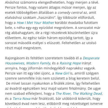
Alváshoz számomra elengedhetetlen, hogy menjen a tévé.
Persze fontos, hogy valami átlagos műsor menjen, így az
esetek többségében általában a
comedy central
az, amit
elalváshoz szoktam „használni”. Így többször előfordult,
hogy a
How I Met Your Mother
korábbi évadaiba futottam
bele, s néha egy-egy epizódot megnéztem. A sorozatot már
rég abbahagytam, de a régi részeknek köszönhetően újra
elővettem. Az egész talán három epizódig tartott, így a
sorozat második esélyei s elúszott. Feltehetően az utolsó
részt majd megnézem.
Rajongásom és feltétlen szeretetem tovább él a
Desperate
Housewives
,
Modern Family
,
és a
Raising Hope
irányt
annyira, hogy jóformán mindegyikből naprakész vagyok.
Persze van itt egy idei újonc, a
New Girl
is, amiről szégyen
szemre semmiféle írás nem született a blog keretein belül.
De mivel lassan nyakunkon a finálék zöme, így feltehetően
az évadról egészében lesz majd valami firkálmány. De ugye
nem szabad elfelejteni, hogy a
The River
,
The Walking Dead
,
és a
Terra Nova
már finálézott, bár utóbbiról kiderült, hogy
következő évad nem lesz, előbbiről meg nézettséget ismerve