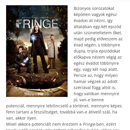
Bizonyos sorozatokat
képtelen vagyok egész
évadon át nézni, így
általában egy-két epizód
után szüneteltetem őket,
majd pedig előveszem az
évad végén, s többnyire
dupla, tripla epizódokat
előkapva nézem végig az
egész évadot többnyire
egy, vagy két nap alatt.
Persze az, hogy milyen
hamar végzek az adott
szériával függ attól is,
hogy valóban mennyire
jó, van-e benne
potenciál, mennyire lebilincselő a történet, mennyire képes
fenn tartani a feszültséget, továbbá van-e átívelő szál, ha
van, akkor ilyen.
Mivel akkora potenciált nem éreztem a
Fringe
-ben, ezért