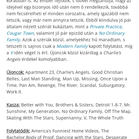
korábban is. Az ember fejlődik, s idővel megtanulja, hogy az
idejével egy bizonyos idő után nem ő rendelkezik, továbbá
nem fecsérelheti el minden sorozatra, amely igazából nem
tetszik, vagy már nem annyira tetszik. Ebből kiindulva jó pár
általam nézett szériát kukáztam, mint a
Private Practice
,
Cougar Town
,
valamint jó pár epizód után a
No Ordinary
Family
. Azok a szériák közül, amelyekhez hű maradtam, s
tetszett is sajnos csak a
Modern Family
kapott folytatást, míg
a
V
idén véget is ért. Újoncok közül kizárólag a
Charlie’s
Angels
érdekel komolyabban.
Újoncok:
Apartment 23, Charlie’s Angels, Good Christian
Belles, Last Man Standing, Man Up, Missing, Once Upon a
Time, Pan Am, Revenge, The River, Scandal, Suburgatory,
Work It.
Kasza:
Better with You, Brothers & Sisters, Detroit 1-8-7, Mr.
Sunshine, My Generation, No Ordinary Family, Off The Map,
Skating With The Stars, Supernanny, V, The Whole Truth
Folytatódik:
America’s Funniest Home Videos, The
Bachelor,Body of Proof, Dancing with the Stars, Desperate