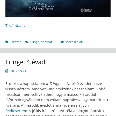
Tovább…
→
Sorozat
Fringe
,
Sorozat
Hozzászólok!
Fringe: 4.évad
2012.05.21.
Érdekes a kapcsolatom a
Fringe
-el. Az első évadot össze-
vissza néztem, amolyan unaloműzőnek használtam. Ebből
fakadóan nem volt véletlen, hogy a második évaddal
jóformán egyáltalán nem voltam naprakész. Így maradt 2010
nyarára. A második évadot annak idején nagyon
feldicsértem
, s jó kis írás született róla a blogon. Annyira