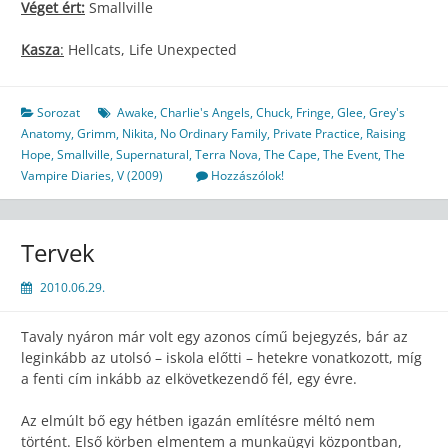
Véget ért:
Smallville
Kasza
:
Hellcats, Life Unexpected
Sorozat
Awake
,
Charlie's Angels
,
Chuck
,
Fringe
,
Glee
,
Grey's
Anatomy
,
Grimm
,
Nikita
,
No Ordinary Family
,
Private Practice
,
Raising
Hope
,
Smallville
,
Supernatural
,
Terra Nova
,
The Cape
,
The Event
,
The
Vampire Diaries
,
V (2009)
Hozzászólok!
Tervek
2010.06.29.
Tavaly nyáron már volt egy azonos című bejegyzés, bár az
leginkább az utolsó – iskola előtti – hetekre vonatkozott, míg
a fenti cím inkább az elkövetkezendő fél, egy évre.
Az elmúlt bő egy hétben igazán említésre méltó nem
történt. Első körben elmentem a munkaügyi központban,