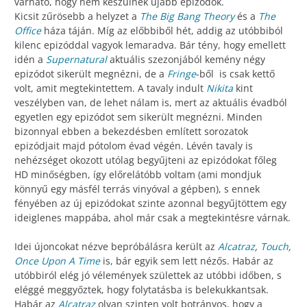
várható, hogy nem készülnek újabb epizódok.
Kicsit zűrösebb a helyzet a
The Big Bang Theory
és a
The
Office
háza táján. Míg az előbbiből hét, addig az utóbbiból
kilenc epizóddal vagyok lemaradva. Bár tény, hogy emellett
idén a
Supernatural
aktuális szezonjából kemény négy
epizódot sikerült megnézni, de a
Fringe
-ből is csak kettő
volt, amit megtekintettem. A tavaly indult
Nikita
kint
veszélyben van, de lehet nálam is, mert az aktuális évadból
egyetlen egy epizódot sem sikerült megnézni. Minden
bizonnyal ebben a bekezdésben említett sorozatok
epizódjait majd pótolom évad végén. Lévén tavaly is
nehézséget okozott utólag begyűjteni az epizódokat főleg
HD minőségben, így előrelátóbb voltam (ami mondjuk
könnyű egy másfél terrás vinyóval a gépben), s ennek
fényében az új epizódokat szinte azonnal begyűjtöttem egy
ideiglenes mappába, ahol már csak a megtekintésre várnak.
Idei újoncokat nézve bepróbálásra került az
Alcatraz
,
Touch
,
Once Upon A Time
is, bár egyik sem lett nézős. Habár az
utóbbiról elég jó vélemények születtek az utóbbi időben, s
eléggé meggyőztek, hogy folytatásba is belekukkantsak.
Habár az
Alcatraz
olyan szinten volt botrányos, hogy a