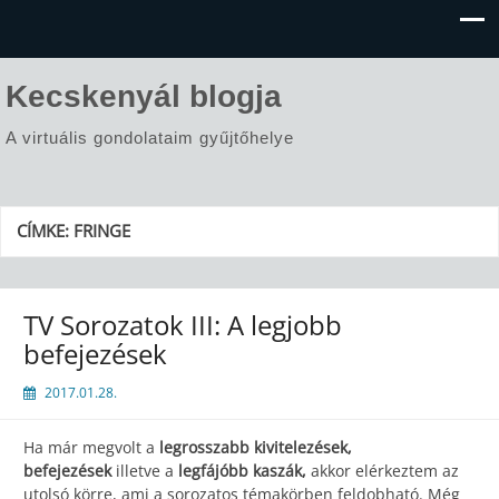
Kecskenyál blogja
A virtuális gondolataim gyűjtőhelye
CÍMKE:
FRINGE
TV Sorozatok III: A legjobb
befejezések
2017.01.28.
Ha már megvolt a
legrosszabb kivitelezések,
befejezések
illetve a
legfájóbb kaszák,
akkor elérkeztem az
utolsó körre, ami a sorozatos témakörben feldobható. Még