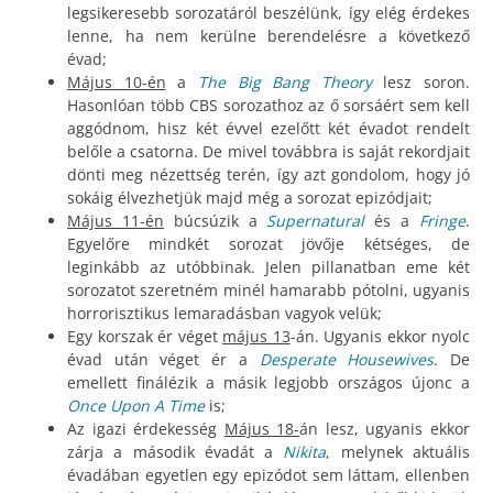
legsikeresebb sorozatáról beszélünk, így elég érdekes
lenne, ha nem kerülne berendelésre a következő
évad;
Május 10-én
a
The Big Bang Theory
lesz soron.
Hasonlóan több CBS sorozathoz az ő sorsáért sem kell
aggódnom, hisz két évvel ezelőtt két évadot rendelt
belőle a csatorna. De mivel továbbra is saját rekordjait
dönti meg nézettség terén, így azt gondolom, hogy jó
sokáig élvezhetjük majd még a sorozat epizódjait;
Május 11-én
búcsúzik a
Supernatural
és a
Fringe
.
Egyelőre mindkét sorozat jövője kétséges, de
leginkább az utóbbinak. Jelen pillanatban eme két
sorozatot szeretném minél hamarabb pótolni, ugyanis
horrorisztikus lemaradásban vagyok velük;
Egy korszak ér véget
május 13
-án. Ugyanis ekkor nyolc
évad után véget ér a
Desperate Housewives
. De
emellett finálézik a másik legjobb országos újonc a
Once Upon A Time
is;
Az igazi érdekesség
Május 18-
án lesz, ugyanis ekkor
zárja a második évadát a
Nikita
, melynek aktuális
évadában egyetlen egy epizódot sem láttam, ellenben