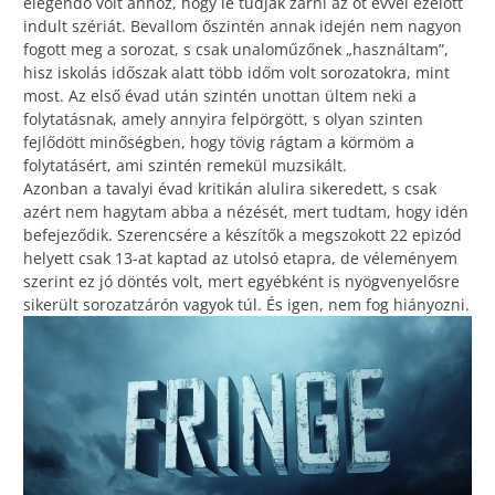
elegendő volt ahhoz, hogy le tudják zárni az öt évvel ezelőtt
indult szériát. Bevallom őszintén annak idején nem nagyon
fogott meg a sorozat, s csak unaloműzőnek „használtam”,
hisz iskolás időszak alatt több időm volt sorozatokra, mint
most. Az első évad után szintén unottan ültem neki a
folytatásnak, amely annyira felpörgött, s olyan szinten
fejlődött minőségben, hogy tövig rágtam a körmöm a
folytatásért, ami szintén remekül muzsikált.
Azonban a tavalyi évad kritikán alulira sikeredett, s csak
azért nem hagytam abba a nézését, mert tudtam, hogy idén
befejeződik. Szerencsére a készítők a megszokott 22 epizód
helyett csak 13-at kaptad az utolsó etapra, de véleményem
szerint ez jó döntés volt, mert egyébként is nyögvenyelősre
sikerült sorozatzárón vagyok túl. És igen, nem fog hiányozni.