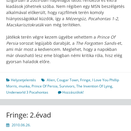
szigorúan a 2003-ban napvilágot látott rendezői és extra
kiadások jöhetnek szóba. Nem régiben egy MSN beszélgetés
alkalmával előkerült, hogy rajzfilmek terén komoly
hiányosságokkal küzdök, így a
Mézengúz, Pocahontas 1-2,
Macskarisztokraták
van még terítéken.
Játékok terén végre kezem ügyébe vehettem a
Prince Of
Persia
sorozat legújabb darabját, a
The Forgotten Sands
-et,
ami már most a kedvencem. Meglehet, hogy a napokban
már olvasható lesz eme blogban némi kritika róla, hisz elég
gyorsan haladok előre.
Helyzetjelentés
Alien
,
Cougar Town
,
Fringe
,
I Love You Phillip
Morris
,
munka
,
Prince Of Persia
,
Survivors
,
The Invention Of Lying
,
Underworld 3 Pocahontas
Hozzászólok!
Fringe: 2.évad
2010.06.26.