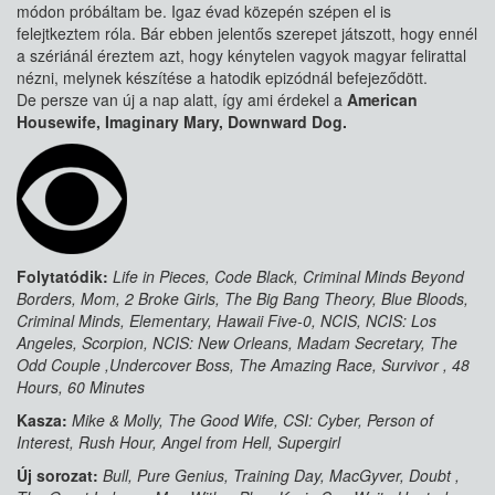
módon próbáltam be. Igaz évad közepén szépen el is
felejtkeztem róla. Bár ebben jelentős szerepet játszott, hogy ennél
a szériánál éreztem azt, hogy kénytelen vagyok magyar felirattal
nézni, melynek készítése a hatodik epizódnál befejeződött.
De persze van új a nap alatt, így ami érdekel a
American
Housewife, Imaginary Mary, Downward Dog.
Folytatódik:
Life in Pieces, Code Black, Criminal Minds Beyond
Borders, Mom, 2 Broke Girls, The Big Bang Theory, Blue Bloods,
Criminal Minds, Elementary, Hawaii Five-0, NCIS, NCIS: Los
Angeles, Scorpion, NCIS: New Orleans, Madam Secretary, The
Odd Couple ,Undercover Boss, The Amazing Race, Survivor , 48
Hours, 60 Minutes
Kasza:
Mike & Molly, The Good Wife, CSI: Cyber, Person of
Interest, Rush Hour, Angel from Hell, Supergirl
Új sorozat:
Bull, Pure Genius, Training Day, MacGyver, Doubt ,