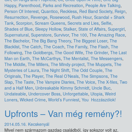
Happy
,
Parenthood
,
Parks and Recreation
,
People Are Talking
,
Person Of Interest
,
Quantico
,
Reckless
,
Red Band Society
,
Reign
,
Resurrection
,
Revenge
,
Rosewood
,
Rush Hour
,
Scandal + Shark
Tank
,
Scorpion
,
Scream Queens
,
Secrets and Lies
,
Selfie
,
Shades of Blue
,
Sleepy Hollow
,
Stalker
,
State of Affairs
,
Supergirl
,
Supernatural
,
Superstore
,
Survivor
,
The 100
,
The Amazing Race
,
The Bachelor
,
The Big Bang Theory
,
The Biggest Loser
,
The
Blacklist
,
The Catch
,
The Coach
,
The Family
,
The Flash
,
The
Following
,
The Goldbergs
,
The Good Wife
,
The Grinder
,
The Last
Man on Earth
,
The McCarthys
,
The Mentalist
,
The Messengers
,
The Middle
,
The Millers
,
The Mindy-project
,
The Muppets
,
The
Mysteries of Laura
,
The Night Shift
,
The Odd Couple
,
The
Originals
,
The Player
,
The Real O’Neals
,
The Simpsons
,
The
Slap
,
The Taste
,
The Vampire Diaries
,
The Voice
,
The X-files
,
Two
and a Half Men
,
Unbreakable Kimmy Schmidt
,
Uncle Buc
,
Undateable
,
Undercover Boss
,
Unforgettable
,
Utopia
,
Weird
Loners
,
Wicked Crime
,
World’s Funniest
,
You
Hozzászólok!
Upfronts – Van még remény?!
2014.05.16.
Kecskenyál
Mivel nem származom gazdag családból, így sokszor volt az,