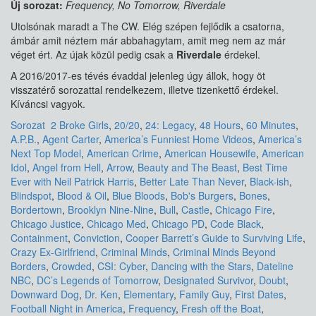
Új sorozat:
Frequency, No Tomorrow, Riverdale
Utolsónak maradt a The CW. Elég szépen fejlődik a csatorna,
ámbár amit néztem már abbahagytam, amit meg nem az már
véget ért. Az újak közül pedig csak a
Riverdale
érdekel.
A 2016/2017-es tévés évaddal jelenleg úgy állok, hogy öt
visszatérő sorozattal rendelkezem, illetve tizenkettő érdekel.
Kíváncsi vagyok.
Sorozat
2 Broke Girls
,
20/20
,
24: Legacy
,
48 Hours
,
60 Minutes
,
A.P.B.
,
Agent Carter
,
America’s Funniest Home Videos
,
America’s
Next Top Model
,
American Crime
,
American Housewife
,
American
Idol
,
Angel from Hell
,
Arrow
,
Beauty and The Beast
,
Best Time
Ever with Neil Patrick Harris
,
Better Late Than Never
,
Black-ish
,
Blindspot
,
Blood & Oil
,
Blue Bloods
,
Bob's Burgers
,
Bones
,
Bordertown
,
Brooklyn Nine-Nine
,
Bull
,
Castle
,
Chicago Fire
,
Chicago Justice
,
Chicago Med
,
Chicago PD
,
Code Black
,
Containment
,
Conviction
,
Cooper Barrett’s Guide to Surviving Life
,
Crazy Ex-Girlfriend
,
Criminal Minds
,
Criminal Minds Beyond
Borders
,
Crowded
,
CSI: Cyber
,
Dancing with the Stars
,
Dateline
NBC
,
DC’s Legends of Tomorrow
,
Designated Survivor
,
Doubt
,
Downward Dog
,
Dr. Ken
,
Elementary
,
Family Guy
,
First Dates
,
Football Night in America
,
Frequency
,
Fresh off the Boat
,