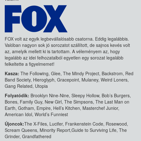
FOX volt az egyik legbevállalósabb csatorna. Eddig legalábbis.
Valóban nagyon sok jó sorozatot szállított, de sajnos kevés volt
az, amelyik mellett ki is tartottam. A véleményem az, hogy
legalább az idei felhozatalból egyetlen egy sorozat legalább
felkeltette a figyelmemet!
Kasza:
The Following, Glee, The Mindy Project, Backstrom, Red
Band Society, Hieroglyph, Gracepoint, Mulaney, Weird Loners,
Gang Related, Utopia
Folyatódik:
Brooklyn Nine-Nine, Sleepy Hollow, Bob’s Burgers,
Bones, Family Guy, New Girl, The Simpsons, The Last Man on
Earth, Gotham, Empire, Hell’s Kitchen, Masterchef Junior,
American Idol, World’s Funniest
Újoncok:
The X-Files, Lucifer, Frankenstein Code, Rosewood,
Scream Queens, Minority Report,Guide to Surviving Life, The
Grinder, Grandfathered