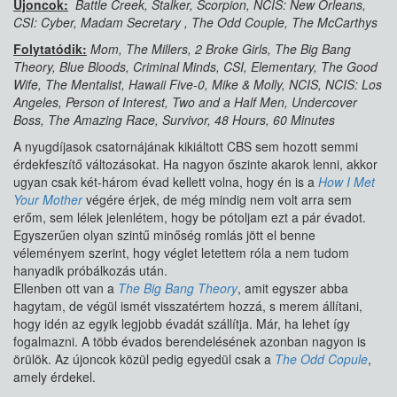
Újoncok:
Battle Creek, Stalker, Scorpion, NCIS: New Orleans,
CSI: Cyber, Madam Secretary , The Odd Couple, The McCarthys
Folytatódik:
Mom, The Millers, 2 Broke Girls, The Big Bang
Theory, Blue Bloods, Criminal Minds, CSI, Elementary, The Good
Wife, The Mentalist, Hawaii Five-0, Mike & Molly, NCIS, NCIS: Los
Angeles, Person of Interest, Two and a Half Men, Undercover
Boss, The Amazing Race, Survivor, 48 Hours, 60 Minutes
A nyugdíjasok csatornájának kikiáltott CBS sem hozott semmi
érdekfeszítő változásokat. Ha nagyon őszinte akarok lenni, akkor
ugyan csak két-három évad kellett volna, hogy én is a
How I Met
Your Mother
végére érjek, de még mindig nem volt arra sem
erőm, sem lélek jelenlétem, hogy be pótoljam ezt a pár évadot.
Egyszerűen olyan szintű minőség romlás jött el benne
véleményem szerint, hogy véglet letettem róla a nem tudom
hanyadik próbálkozás után.
Ellenben ott van a
The Big Bang Theory
, amit egyszer abba
hagytam, de végül ismét visszatértem hozzá, s merem állítani,
hogy idén az egyik legjobb évadát szállítja. Már, ha lehet így
fogalmazni. A több évados berendelésének azonban nagyon is
örülök. Az újoncok közül pedig egyedül csak a
The Odd Copule
,
amely érdekel.