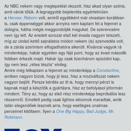
Az NBC nekem nagy meglepetést okozott, hisz akad olyan széria,
amit várok tőlük. A legnagyobb bejelentés egyértelműen
a
Heroes: Reborn
volt, amiről egyébként már olvastam korábban
is, csak éppenséggel akkor annyira nem kaptam fel a fejemet a
dologra, hátha mégis meggondolják magukat. De szerencsére
nem így lett. Az eredeti sorozat első két évada nagyon tetszett,
míg az utolsó kettő sajnálatos módon nekem (is) szenvedés volt,
de a zárás szerintem elfogadhatóra sikerült. Kíváncsi vagyok rá
mindenképp, habár egyetlen egy fájó pont, hogy az évad második
felében érkezik majd. Habár így csak tizenhárom epizódot kap,
így nem lesz „rétes tészta” elvileg.
Amire még felkaptam a fejemet az mindenképp a
Constantine
,
amiben nagyon bízok, hogy jó lesz, hisz a moziváltozat nekem
nagyon bejött. Persze kérdés az itt is, hogy mennyi pénzt is
kapnak majd a készítők a gyártásra, hisz ez befolyásol jóformán
mindent. Tény az, hogy az első rész mindenképp bepróbálós lesz
részemről. Emellett pedig csak lightos sitcomok maradtak, amik
talán elegendőek lesznek arra, hogy esetleges unalmas
perceimet kitöltsem. Ilyen a
One Big Happy
,
Bad Judge
,
Mr.
Robinson
.