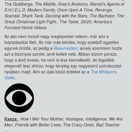
The Goldbergs, The Middle, Grey’s Anatomy, Marvel’s Agents of
S.H.I.E.L.D, Modern Family, Once Upon A Time, Revenge,
Scandal, Shark Tank, Dancing with the Stars, The Bachelor, The
Great Christmas Light Fight., The Taste, 20/20, America’s
Funniest Home Videos
Az abc nem hozott nagy meglepetést nekem, már ami a
folytatásokat illeti. Az már más kérdés, hogy ezekből egyetlen
egynek örülök, az pedig a
Resurrection
, amely szerintem hozta
azt a bizonyos szintet, amit kellett neki. Abban bízom persze,
hogy a jövő évada, ha nem is lesz kiemelkedő, de legalább
elegendő lesz ahhoz, hogy tényleg egy nagyszerű szórakozást
nyújtson majd. Ami az újak közül érdekel az a
The Whispers
,
Selfie
.
Kasza:
How I Met Your Mother, Hostages, Intelligence, We Are
Men, Friends with Better Lives, The Crazy Ones, Bad Teacher