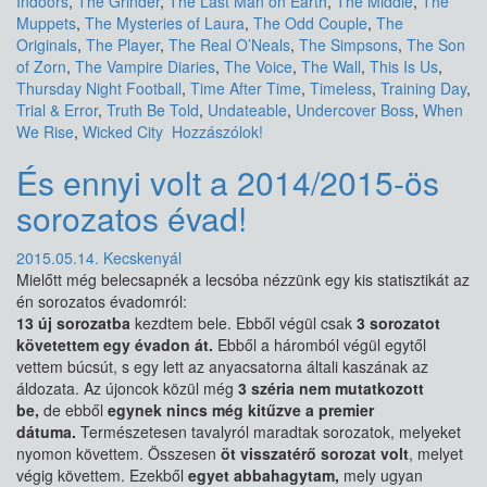
Indoors
,
The Grinder
,
The Last Man on Earth
,
The Middle
,
The
Muppets
,
The Mysteries of Laura
,
The Odd Couple
,
The
Originals
,
The Player
,
The Real O’Neals
,
The Simpsons
,
The Son
of Zorn
,
The Vampire Diaries
,
The Voice
,
The Wall
,
This Is Us
,
Thursday Night Football
,
Time After Time
,
Timeless
,
Training Day
,
Trial & Error
,
Truth Be Told
,
Undateable
,
Undercover Boss
,
When
We Rise
,
Wicked City
Hozzászólok!
És ennyi volt a 2014/2015-ös
sorozatos évad!
2015.05.14.
Kecskenyál
Mielőtt még belecsapnék a lecsóba nézzünk egy kis statisztikát az
én sorozatos évadomról:
13 új sorozatba
kezdtem bele. Ebből végül csak
3 sorozatot
követettem egy évadon át.
Ebből a háromból végül egytől
vettem búcsút, s egy lett az anyacsatorna általi kaszának az
áldozata. Az újoncok közül még
3 széria nem mutatkozott
be,
de ebből
egynek nincs még kitűzve a premier
dátuma.
Természetesen tavalyról maradtak sorozatok, melyeket
nyomon követtem. Összesen
öt visszatérő sorozat volt
, melyet
végig követtem. Ezekből
egyet abbahagytam,
mely ugyan