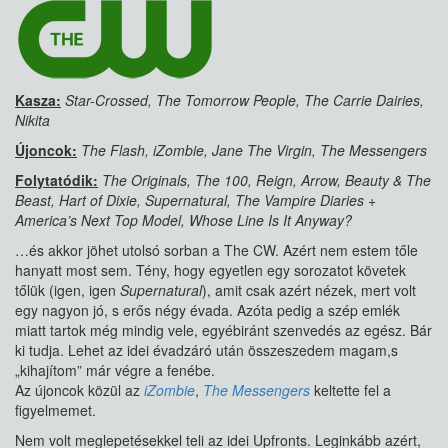
Kasza:
Star-Crossed, The Tomorrow People, The Carrie Dairies,
Nikita
Újoncok:
The Flash, iZombie, Jane The Virgin, The Messengers
Folytatódik:
The Originals, The 100, Reign, Arrow, Beauty & The
Beast, Hart of Dixie, Supernatural, The Vampire Diaries +
America’s Next Top Model, Whose Line Is It Anyway?
…és akkor jöhet utolsó sorban a The CW. Azért nem estem tőle
hanyatt most sem. Tény, hogy egyetlen egy sorozatot követek
tőlük (igen, igen
Supernatural
), amit csak azért nézek, mert volt
egy nagyon jó, s erős négy évada. Azóta pedig a szép emlék
miatt tartok még mindig vele, egyébiránt szenvedés az egész. Bár
ki tudja. Lehet az idei évadzáró után összeszedem magam,s
„kihajítom” már végre a fenébe.
Az újoncok közül az
iZombie
,
The Messengers
keltette fel a
figyelmemet.
Nem volt meglepetésekkel teli az idei Upfronts. Leginkább azért,