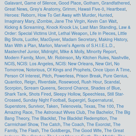
Galavant
,
Game of Silence
,
Good Place
,
Gotham
,
Grandfathered
,
Great News
,
Grey's Anatomy
,
Grimm
,
Hawaii Five-0
,
Heartbeat
,
Heroes: Reborn
,
How To Get Away with Murder
,
Hunted
,
Imaginary Mary
,
iZombie
,
Jane The Virgin
,
Kevin Can Wait
,
Kicking & Screaming
,
Knock Knock Liv
,
Last Man Standing
,
Law &
Order: Special Victims Unit
,
Lethal Weapon
,
Life in Pieces
,
Little
Big Shots
,
Lucifer
,
MacGyver
,
Madam Secretary
,
Making History
,
Man With a Plan
,
Marlon
,
Marvel’s Agents of S.H.I.E.L.D.
,
Masterchef Junior
,
Midnight
,
Mike & Molly
,
Minority Report
,
Modern Family
,
Mom
,
Mr. Robinson
,
My Kitchen Rules
,
Nashville
,
NCIS
,
NCIS: Los Angeles
,
NCIS: New Orleans
,
New Girl
,
No
Tomorrow
,
Notorious
,
Of Kings and Prophets
,
Once Upon A Time
,
Person Of Interest
,
Pitch
,
Powerless
,
Prison Break
,
Pure Genius
,
Quantico
,
Reign
,
Riverdale
,
Rosewood
,
Rush Hour
,
Scandal
,
Scorpion
,
Scream Queens
,
Second Chance
,
Shades of Blue
,
Shark Tank
,
Shots Fired
,
Sleepy Hollow
,
Speechless
,
Still Star-
Crossed
,
Sunday Night Football
,
Supergirl
,
Supernatural
,
Superstore
,
Survivor
,
Taken
,
Telenovela
,
Texas
,
The 100
,
The
Amazing Race
,
The Astronaut Wives Club
,
The Bachelor
,
The Big
Bang Theory
,
The Blacklist
,
The Blacklist Redemption
,
The
Carmichael Show
,
The Catch
,
The Coach
,
The Exorcist
,
The
Family
,
The Flash
,
The Goldbergs
,
The Good Wife
,
The Great