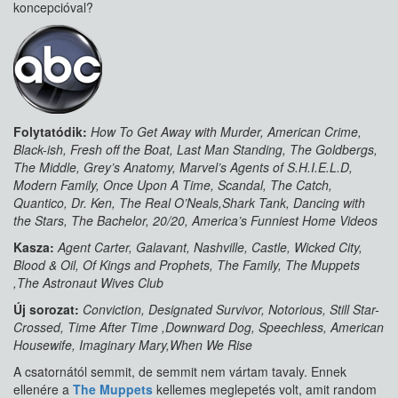
koncepcióval?
Folytatódik:
How To Get Away with Murder, American Crime,
Black-ish, Fresh off the Boat, Last Man Standing, The Goldbergs,
The Middle, Grey’s Anatomy, Marvel’s Agents of S.H.I.E.L.D,
Modern Family, Once Upon A Time, Scandal, The Catch,
Quantico, Dr. Ken, The Real O’Neals,Shark Tank, Dancing with
the Stars, The Bachelor, 20/20, America’s Funniest Home Videos
Kasza:
Agent Carter, Galavant, Nashville, Castle, Wicked City,
Blood & Oil, Of Kings and Prophets, The Family, The Muppets
,The Astronaut Wives Club
Új sorozat:
Conviction, Designated Survivor, Notorious, Still Star-
Crossed, Time After Time ,Downward Dog, Speechless, American
Housewife, Imaginary Mary,When We Rise
A csatornától semmit, de semmit nem vártam tavaly. Ennek
ellenére a
The Muppets
kellemes meglepetés volt, amit random