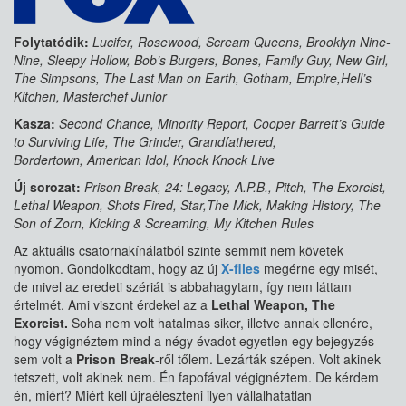
Folytatódik:
Lucifer, Rosewood, Scream Queens, Brooklyn Nine-
Nine, Sleepy Hollow, Bob’s Burgers, Bones, Family Guy, New Girl,
The Simpsons, The Last Man on Earth, Gotham, Empire,Hell’s
Kitchen, Masterchef Junior
Kasza:
Second Chance, Minority Report, Cooper Barrett’s Guide
to Surviving Life, The Grinder, Grandfathered,
Bordertown, American Idol, Knock Knock Live
Új sorozat:
Prison Break, 24: Legacy, A.P.B., Pitch, The Exorcist,
Lethal Weapon, Shots Fired, Star,The Mick, Making History, The
Son of Zorn, Kicking & Screaming, My Kitchen Rules
Az aktuális csatornakínálatból szinte semmit nem követek
nyomon. Gondolkodtam, hogy az új
X-files
megérne egy misét,
de mivel az eredeti szériát is abbahagytam, így nem láttam
értelmét. Ami viszont érdekel az a
Lethal Weapon, The
Exorcist.
Soha nem volt hatalmas siker, illetve annak ellenére,
hogy végignéztem mind a négy évadot egyetlen egy bejegyzés
sem volt a
Prison Break
-ről tőlem. Lezárták szépen. Volt akinek
tetszett, volt akinek nem. Én fapofával végignéztem. De kérdem
én, miért? Miért kell újraéleszteni ilyen vállalhatatlan