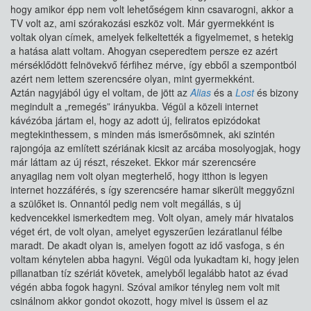
hogy amikor épp nem volt lehetőségem kinn csavarogni, akkor a
TV volt az, ami szórakozási eszköz volt. Már gyermekként is
voltak olyan címek, amelyek felkeltették a figyelmemet, s hetekig
a hatása alatt voltam. Ahogyan cseperedtem persze ez azért
mérséklődött felnövekvő férfihez mérve, így ebből a szempontból
azért nem lettem szerencsére olyan, mint gyermekként.
Aztán nagyjából úgy el voltam, de jött az
Alias
és a
Lost
és bizony
megindult a „remegés” irányukba. Végül a közeli internet
kávézóba jártam el, hogy az adott új, feliratos epizódokat
megtekinthessem, s minden más ismerősömnek, aki szintén
rajongója az említett szériának kicsit az arcába mosolyogjak, hogy
már láttam az új részt, részeket. Ekkor már szerencsére
anyagilag nem volt olyan megterhelő, hogy itthon is legyen
internet hozzáférés, s így szerencsére hamar sikerült meggyőzni
a szülőket is. Onnantól pedig nem volt megállás, s új
kedvencekkel ismerkedtem meg. Volt olyan, amely már hivatalos
véget ért, de volt olyan, amelyet egyszerűen lezáratlanul félbe
maradt. De akadt olyan is, amelyen fogott az idő vasfoga, s én
voltam kénytelen abba hagyni. Végül oda lyukadtam ki, hogy jelen
pillanatban tíz szériát követek, amelyből legalább hatot az évad
végén abba fogok hagyni. Szóval amikor tényleg nem volt mit
csinálnom akkor gondot okozott, hogy mivel is üssem el az