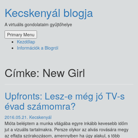
Skip
Kecskenyál blogja
to
content
A virtuális gondolataim gyűjtőhelye
Primary Menu
Kezdőlap
Információk a Blogról
Címke:
New Girl
Upfronts: Lesz-e még jó TV-s
évad számomra?
2016.05.21.
Kecskenyál
Mióta beléptem a munka világába egyre inkább kevesebb időm
jut a vizuális tartalmakra. Persze olykor az alvás rovására megy
az effajta szórakozásom, amennyiben ha úgy alakul, s több