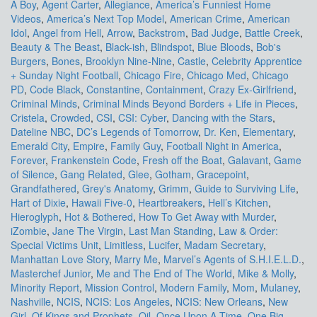
A Boy
,
Agent Carter
,
Allegiance
,
America’s Funniest Home
Videos
,
America’s Next Top Model
,
American Crime
,
American
Idol
,
Angel from Hell
,
Arrow
,
Backstrom
,
Bad Judge
,
Battle Creek
,
Beauty & The Beast
,
Black-ish
,
Blindspot
,
Blue Bloods
,
Bob's
Burgers
,
Bones
,
Brooklyn Nine-Nine
,
Castle
,
Celebrity Apprentice
+ Sunday Night Football
,
Chicago Fire
,
Chicago Med
,
Chicago
PD
,
Code Black
,
Constantine
,
Containment
,
Crazy Ex-Girlfriend
,
Criminal Minds
,
Criminal Minds Beyond Borders + Life in Pieces
,
Cristela
,
Crowded
,
CSI
,
CSI: Cyber
,
Dancing with the Stars
,
Dateline NBC
,
DC’s Legends of Tomorrow
,
Dr. Ken
,
Elementary
,
Emerald City
,
Empire
,
Family Guy
,
Football Night in America
,
Forever
,
Frankenstein Code
,
Fresh off the Boat
,
Galavant
,
Game
of Silence
,
Gang Related
,
Glee
,
Gotham
,
Gracepoint
,
Grandfathered
,
Grey's Anatomy
,
Grimm
,
Guide to Surviving Life
,
Hart of Dixie
,
Hawaii Five-0
,
Heartbreakers
,
Hell’s Kitchen
,
Hieroglyph
,
Hot & Bothered
,
How To Get Away with Murder
,
iZombie
,
Jane The Virgin
,
Last Man Standing
,
Law & Order:
Special Victims Unit
,
Limitless
,
Lucifer
,
Madam Secretary
,
Manhattan Love Story
,
Marry Me
,
Marvel’s Agents of S.H.I.E.L.D.
,
Masterchef Junior
,
Me and The End of The World
,
Mike & Molly
,
Minority Report
,
Mission Control
,
Modern Family
,
Mom
,
Mulaney
,
Nashville
,
NCIS
,
NCIS: Los Angeles
,
NCIS: New Orleans
,
New
Girl
,
Of Kings and Prophets
,
Oil
,
Once Upon A Time
,
One Big