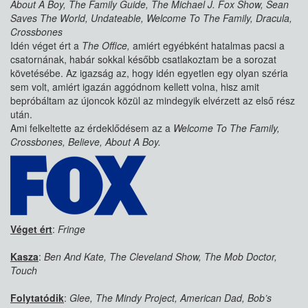
About A Boy, The Family Guide, The Michael J. Fox Show, Sean
Saves The World, Undateable, Welcome To The Family, Dracula,
Crossbones
Idén véget ért a
The Office,
amiért egyébként hatalmas pacsi a
csatornának, habár sokkal később csatlakoztam be a sorozat
követésébe. Az igazság az, hogy idén egyetlen egy olyan széria
sem volt, amiért igazán aggódnom kellett volna, hisz amit
bepróbáltam az újoncok közül az mindegyik elvérzett az első rész
után.
Ami felkeltette az érdeklődésem az a
Welcome To The Family,
Crossbones, Believe, About A Boy.
Véget ért
:
Fringe
Kasza
:
Ben And Kate, The Cleveland Show, The Mob Doctor,
Touch
Folytatódik
:
Glee, The Mindy Project, American Dad, Bob’s