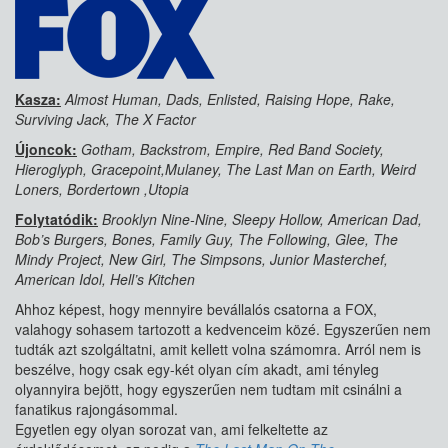
Kasza:
Almost Human, Dads, Enlisted, Raising Hope, Rake,
Surviving Jack, The X Factor
Újoncok:
Gotham, Backstrom, Empire, Red Band Society,
Hieroglyph, Gracepoint,Mulaney, The Last Man on Earth, Weird
Loners, Bordertown ,Utopia
Folytatódik:
Brooklyn Nine-Nine, Sleepy Hollow, American Dad,
Bob’s Burgers, Bones, Family Guy, The Following, Glee, The
Mindy Project, New Girl, The Simpsons, Junior Masterchef,
American Idol, Hell’s Kitchen
Ahhoz képest, hogy mennyire bevállalós csatorna a FOX,
valahogy sohasem tartozott a kedvenceim közé. Egyszerűen nem
tudták azt szolgáltatni, amit kellett volna számomra. Arról nem is
beszélve, hogy csak egy-két olyan cím akadt, ami tényleg
olyannyira bejött, hogy egyszerűen nem tudtam mit csinálni a
fanatikus rajongásommal.
Egyetlen egy olyan sorozat van, ami felkeltette az