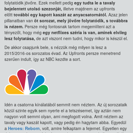
folytatódik jövőre. Ezek mellett pedig
egy tudta le a tavaly
bejelentett utolsó szezonját,
illetve majdnem az upfronts
előtt
további egy kapott kaszát az anyacsatornától.
Azaz jelen
pillanatban van
öt sorozat, mely jövőre folytatódik, s továbbra
is nézem.
Persze még fontosnak tartom megemlíteni azt a
tényezőt, hogy még
egy netflixes széria is van, aminek elvileg
lesz folytatása,
de azt viszont nem tudni, hogy mikor is készül el.
De akkor csapjunk bele, s nézzük még milyen is lesz a
2015/2016-os sorozatos évad. Az Upfronts persze menetrend
szerűen indult, így az NBC kezdte a sort.
Idén a csatorna kínálatából semmit nem néztem. Az új sorozataik
közül szinte egyik sem nyerte el a tetszésemet, így aztán nem
nagyon volt semmi olyan, ami megfogott volna. Amit néztem az
tavaly vagy kaszát kapott, vagy pedig én hagytam abba. Egyedül
a
Heroes: Reborn
, volt, amire felkaptam a fejemet. Egyetlen egy