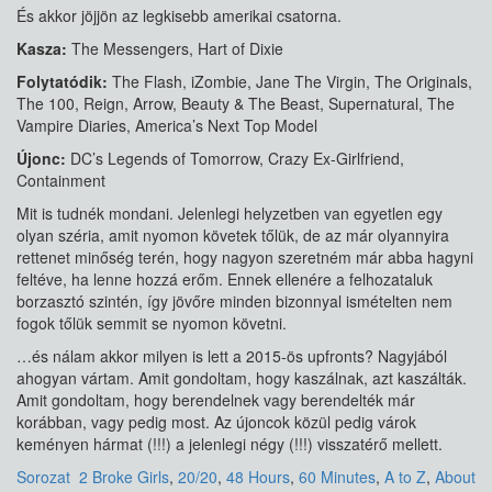
És akkor jöjjön az legkisebb amerikai csatorna.
Kasza:
The Messengers, Hart of Dixie
Folytatódik:
The Flash, iZombie, Jane The Virgin, The Originals,
The 100, Reign, Arrow, Beauty & The Beast, Supernatural, The
Vampire Diaries, America’s Next Top Model
Újonc:
DC’s Legends of Tomorrow, Crazy Ex-Girlfriend,
Containment
Mit is tudnék mondani. Jelenlegi helyzetben van egyetlen egy
olyan széria, amit nyomon követek tőlük, de az már olyannyira
rettenet minőség terén, hogy nagyon szeretném már abba hagyni
feltéve, ha lenne hozzá erőm. Ennek ellenére a felhozataluk
borzasztó szintén, így jövőre minden bizonnyal ismételten nem
fogok tőlük semmit se nyomon követni.
…és nálam akkor milyen is lett a 2015-ös upfronts? Nagyjából
ahogyan vártam. Amit gondoltam, hogy kaszálnak, azt kaszálták.
Amit gondoltam, hogy berendelnek vagy berendelték már
korábban, vagy pedig most. Az újoncok közül pedig várok
keményen hármat (!!!) a jelenlegi négy (!!!) visszatérő mellett.
Sorozat
2 Broke Girls
,
20/20
,
48 Hours
,
60 Minutes
,
A to Z
,
About