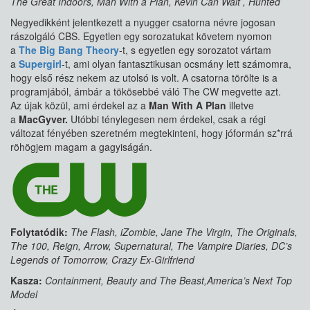
The Great Indoors, Man With a Plan, Kevin Can Wait , Hunted
Negyedikként jelentkezett a nyugger csatorna névre jogosan
rászolgáló CBS. Egyetlen egy sorozatukat követem nyomon
a
The Big Bang Theory
-t, s egyetlen egy sorozatot vártam
a
Supergirl
-t, ami olyan fantasztikusan ocsmány lett számomra,
hogy első rész nekem az utolsó is volt. A csatorna törölte is a
programjából, ámbár a tökösebbé váló The CW megvette azt.
Az újak közül, ami érdekel az a
Man With A Plan
illetve
a
MacGyver.
Utóbbi ténylegesen nem érdekel, csak a régi
változat fényében szeretném megtekinteni, hogy jóformán sz*rrá
röhögjem magam a gagyiságán.
Folytatódik:
The Flash, iZombie, Jane The Virgin, The Originals,
The 100, Reign, Arrow, Supernatural, The Vampire Diaries, DC’s
Legends of Tomorrow, Crazy Ex-Girlfriend
Kasza:
Containment, Beauty and The Beast,America’s Next Top
Model