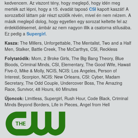
kedvencem. Az viszont tény, hogy meglepő, hogy idén meg
merték azt lépni, hogy a 15. évadát taposó
CSI
kapott kaszát! A
sorozatból láttam pár részt szülők révén, mivel én nem nézem. A
másik meglepő dolog, hogy egyetlen egy sorozat keltette fel az
érdeklődésemet, ámbár az nem nagyon illik a csatorna stílusába.
Ez pedig a
Supergirl
.
Kasza:
The Millers, Unforgettable, The Mentalist, Two and a Half
Men, Stalker, Battle Creek, The McCarthys, CSI, Reckless
Folytatódik:
Mom, 2 Broke Girls, The Big Bang Theory, Blue
Bloods, Criminal Minds, CSI, Elementary, The Good Wife, Hawaii
Five-0, Mike & Molly, NCIS, NCIS: Los Angeles, Person of
Interest, Scorpion, NCIS: New Orleans, CSI: Cyber, Madam
Secretary, The Odd Couple, Undercover Boss, The Amazing
Race, Survivor, 48 Hours, 60 Minutes
Újoncok:
Limitless, Supergirl, Rush Hour, Code Black, Criminal
Minds Beyond Borders, Life in Pieces, Angel from Hell