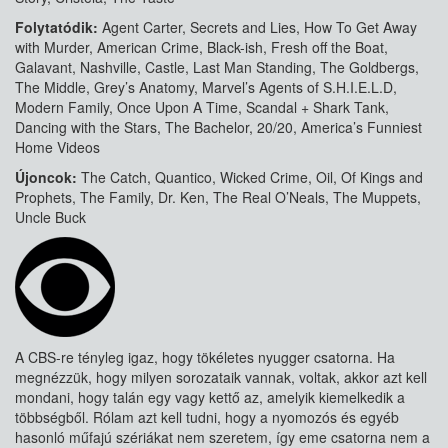
Folytatódik:
Agent Carter, Secrets and Lies, How To Get Away
with Murder, American Crime, Black-ish, Fresh off the Boat,
Galavant, Nashville, Castle, Last Man Standing, The Goldbergs,
The Middle, Grey’s Anatomy, Marvel’s Agents of S.H.I.E.L.D,
Modern Family, Once Upon A Time, Scandal + Shark Tank,
Dancing with the Stars, The Bachelor, 20/20, America’s Funniest
Home Videos
Újoncok:
The Catch, Quantico, Wicked Crime, Oil, Of Kings and
Prophets, The Family, Dr. Ken, The Real O’Neals, The Muppets,
Uncle Buck
A CBS-re tényleg igaz, hogy tökéletes nyugger csatorna. Ha
megnézzük, hogy milyen sorozataik vannak, voltak, akkor azt kell
mondani, hogy talán egy vagy kettő az, amelyik kiemelkedik a
többségből. Rólam azt kell tudni, hogy a nyomozós és egyéb
hasonló műfajú szériákat nem szeretem, így eme csatorna nem a