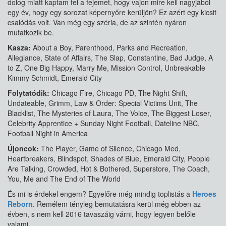
dolog miatt kaptam fel a fejemet, hogy vajon mire kell nagyjából
egy év, hogy egy sorozat képernyőre kerüljön? Ez azért egy kicsit
csalódás volt. Van még egy széria, de az szintén nyáron
mutatkozik be.
Kasza:
About a Boy, Parenthood, Parks and Recreation,
Allegiance, State of Affairs, The Slap, Constantine, Bad Judge, A
to Z, One Big Happy, Marry Me, Mission Control, Unbreakable
Kimmy Schmidt, Emerald City
Folytatódik:
Chicago Fire, Chicago PD, The Night Shift,
Undateable, Grimm, Law & Order: Special Victims Unit, The
Blacklist, The Mysteries of Laura, The Voice, The Biggest Loser,
Celebrity Apprentice + Sunday Night Football, Dateline NBC,
Football Night in America
Újoncok:
The Player, Game of Silence, Chicago Med,
Heartbreakers, Blindspot, Shades of Blue, Emerald City, People
Are Talking, Crowded, Hot & Bothered, Superstore, The Coach,
You, Me and The End of The World
És mi is érdekel engem? Egyelőre még mindig toplistás a
Heroes
Reborn
. Remélem tényleg bemutatásra kerül még ebben az
évben, s nem kell 2016 tavaszáig várni, hogy legyen belőle
valami.