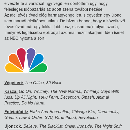
elvesztette a varázsát, így végül én döntöttem úgy, hogy
felesleges időpazarlás az adott széria további nézése.
Az idei tévés évad elég harmatgyenge lett, s egyetlen egy újonc
sem maradt életképes nálam. De bízom benne, hogy a következő
tévés évad már egy fokkal jobb lesz, s akad majd olyan széria,
melynek legfrissebb epizódját azonnal nézni akarjam. Idén ismét
az NBC nyitotta a sort:
Véget ért:
The Office, 30 Rock
Kasza:
Go On, Whitney, The New Normal, Whitney, Guys With
Kids, Up All Night, 1600 Penn, Deception, Smash, Animal
Practice, Do No Harm,
Folytatódik:
Parks And Recreation, Chicago Fire, Community,
Grimm, Law & Order: SVU, Parenthood, Revolution
Újoncok:
Believe, The Blacklist, Crisis, Ironside, The Night Shift,