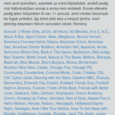
mert amit szerettem, szeretek az mind folytatódott, amiből pedig
már kiábrándultam annak a sorsa nem érdekelt. Ennek ellenére
pedig jelen helyzetben itt van 11 sorozat, amit minden bizonnyal
be fogok próbálni. Így lehet jobb lesz a helyzet jövőre, mert
jelenleg összesen három sorozatot nézek. Kemény.
Sorozat
2 Broke Girls
,
20/20
,
48 Hours
,
60 Minutes
,
A to Z
,
A.D.
,
About A Boy
,
Agent Carter
,
Alias
,
Allegiance
,
Almost Human
,
America’s Funniest Home Videos
,
American Crime
,
American
Dad
,
American Dream Builders
,
American Idol
,
Aquarius
,
Arrow
,
Astronaut Wives Club
,
Back in The Game
,
Backstrom
,
Bad Judge
,
Bad Teacher
,
Battle Creek
,
Beauty & The Beast
,
Believe
,
Betrayal
,
Black-ish
,
Blue Bloods
,
Bob's Burgers
,
Bones
,
Bordertown
,
Brooklyn Nine-Nine
,
Castle
,
Chicago Fire
,
Chicago PD
,
Community
,
Constantine
,
Criminal Minds
,
Crisis
,
Cristela
,
CSI
,
CSI: Cyber
,
Dads
,
Dancing with the Stars
,
Dateline NBC
,
Dracula
,
Elementary
,
Emerald City
,
Empire
,
Enlisted
,
Family Guy
,
Football
Night in America
,
Forever
,
Fresh off the Boat
,
Friends with Better
Lives
,
Galavant
,
Glee
,
Gotham
,
Gracepoint
,
Grey's Anatomy
,
Grimm
,
Growing Up Fisher
,
Hannibal
,
Hart of Dixie
,
Hawaii Five-0
,
Hell’s Kitchen
,
Heroes: Reborn
,
Hieroglyph
,
Hollywood Game
Night
,
Hostages
,
How I Met Your Mother
,
How To Get Away with
Murder
,
Intelligence
,
Ironside
,
iZombie
,
Jane The Virgin
,
Junior