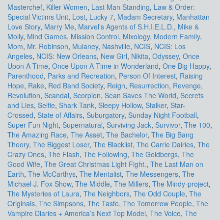
Masterchef
,
Killer Women
,
Last Man Standing
,
Law & Order:
Special Victims Unit
,
Lost
,
Lucky 7
,
Madam Secretary
,
Manhattan
Love Story
,
Marry Me
,
Marvel’s Agents of S.H.I.E.L.D.
,
Mike &
Molly
,
Mind Games
,
Mission Control
,
Mixology
,
Modern Family
,
Mom
,
Mr. Robinson
,
Mulaney
,
Nashville
,
NCIS
,
NCIS: Los
Angeles
,
NCIS: New Orleans
,
New Girl
,
Nikita
,
Odyssey
,
Once
Upon A Time
,
Once Upon A Time in Wonderland
,
One Big Happy
,
Parenthood
,
Parks and Recreation
,
Person Of Interest
,
Raising
Hope
,
Rake
,
Red Band Society
,
Reign
,
Resurrection
,
Revenge
,
Revolution
,
Scandal
,
Scorpion
,
Sean Saves The World
,
Secrets
and Lies
,
Selfie
,
Shark Tank
,
Sleepy Hollow
,
Stalker
,
Star-
Crossed
,
State of Affairs
,
Suburgatory
,
Sunday Night Football
,
Super Fun Night
,
Supernatural
,
Surviving Jack
,
Survivor
,
The 100
,
The Amazing Race
,
The Asset
,
The Bachelor
,
The Big Bang
Theory
,
The Biggest Loser
,
The Blacklist
,
The Carrie Dairies
,
The
Crazy Ones
,
The Flash
,
The Following
,
The Goldbergs
,
The
Good Wife
,
The Great Christmas Light Fight.
,
The Last Man on
Earth
,
The McCarthys
,
The Mentalist
,
The Messengers
,
The
Michael J. Fox Show
,
The Middle
,
The Millers
,
The Mindy-project
,
The Mysteries of Laura
,
The Neighbors
,
The Odd Couple
,
The
Originals
,
The Simpsons
,
The Taste
,
The Tomorrow People
,
The
Vampire Diaries + America’s Next Top Model
,
The Voice
,
The