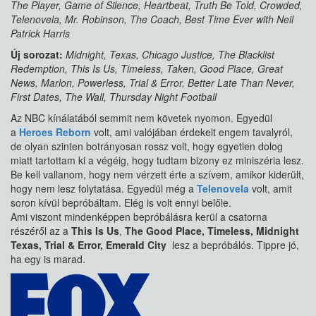
The Player, Game of Silence, Heartbeat, Truth Be Told, Crowded,
Telenovela, Mr. Robinson, The Coach, Best Time Ever with Neil
Patrick Harris
Új sorozat:
Midnight, Texas, Chicago Justice, The Blacklist
Redemption, This Is Us, Timeless, Taken, Good Place, Great
News, Marlon, Powerless, Trial & Error, Better Late Than Never,
First Dates, The Wall, Thursday Night Football
Az NBC kínálatából semmit nem követek nyomon. Egyedül
a
Heroes Reborn
volt, ami valójában érdekelt engem tavalyról,
de olyan szinten botrányosan rossz volt, hogy egyetlen dolog
miatt tartottam ki a végéig, hogy tudtam bizony ez miniszéria lesz.
Be kell vallanom, hogy nem vérzett érte a szívem, amikor kiderült,
hogy nem lesz folytatása. Egyedül még a
Telenovela
volt, amit
soron kívül bepróbáltam. Elég is volt ennyi belőle.
Ami viszont mindenképpen bepróbálásra kerül a csatorna
részéről az a
This Is Us
,
The Good Place, Timeless, Midnight
Texas, Trial & Error, Emerald City
lesz a bepróbálós. Tippre jó,
ha egy is marad.