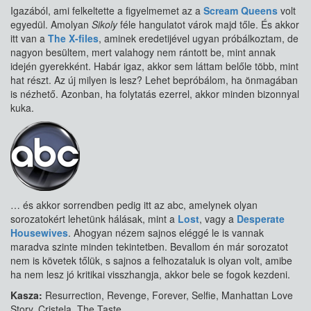
Igazából, ami felkeltette a figyelmemet az a
Scream Queens
volt
egyedül. Amolyan
Sikoly
féle hangulatot várok majd tőle. És akkor
itt van a
The X-files
, aminek eredetijével ugyan próbálkoztam, de
nagyon besültem, mert valahogy nem rántott be, mint annak
idején gyerekként. Habár igaz, akkor sem láttam belőle több, mint
hat részt. Az új milyen is lesz? Lehet bepróbálom, ha önmagában
is nézhető. Azonban, ha folytatás ezerrel, akkor minden bizonnyal
kuka.
… és akkor sorrendben pedig itt az abc, amelynek olyan
sorozatokért lehetünk hálásak, mint a
Lost
, vagy a
Desperate
Housewives
. Ahogyan nézem sajnos eléggé le is vannak
maradva szinte minden tekintetben. Bevallom én már sorozatot
nem is követek tőlük, s sajnos a felhozataluk is olyan volt, amibe
ha nem lesz jó kritikai visszhangja, akkor bele se fogok kezdeni.
Kasza:
Resurrection, Revenge, Forever, Selfie, Manhattan Love
Story, Cristela, The Taste