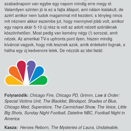
szabadnapom van egybe egy napom mindig erre megy el.
Valamilyen szinten jó is ez a fajta állapot, ami nálam kialakult, de
azért amikor nem tudok magammal mit kezdeni, s tényleg nincs
mit néznem akkor eszembe jut, hogy mennyivel jobb volt, amikor
egy napra akár 5-10 új rész is volt az adott nézett szériáknak
köszönhetően. Most pedig van kemény négy (!) sorozat, amit
nézek. Az amerikai TV-s upfronts pont ilyen, hiszen mindig
kíváncsi vagyok, hogy mik lesznek azok, amik érdekelni fognak, s
hátha egy új kedvencre lelek. De nézzük az idei listát:
Folytatódik:
Chicago Fire, Chicago PD, Grimm, Law & Order:
Special Victims Unit, The Blacklist, Blindspot, Shades of Blue,
Chicago Med, Superstore, The Carmichael Show, The Voice, Little
Big Shots, Sunday Night Football, Dateline NBC, Football Night in
America
Kasza:
Heroes Reborn, The Mysteries of Laura, Undateable,