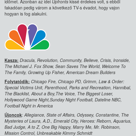
időmet. Azonban az idei
Upfronts
kissé érdekes volt, s ebből
fakadóan pedig várom a következő TV-s évadot, hogy vajon
hogyan is fog alakulni.
Kasza:
Dracula, Revolution, Community, Believe, Crisis, Ironside,
The Michael J. Fox Show, Sean Saves The World, Welcome To
The Family, Growing Up Fisher, American Dream Builders
Folytatódik:
Chicago Fire, Chicago PD, Grimm, Law & Order:
Special Victims Unit, Parenthood, Parks and Recreation, Hannibal,
The Blacklist, About a Boy,The Voice, The Biggest Loser,
Hollywood Game Night,Sunday Night Football, Dateline NBC,
Football Night in America
Újoncok
:
Allegiance, State of Affairs, Odyssey, Constantine, The
Mysteries of Laura, A.D., Emerald City, Heroes: Reborn, Aquarius,
Bad Judge, A to Z, One Big Happy, Marry Me, Mr. Robinson,
Mission Control, Unbreakable Kimmy Schmidt