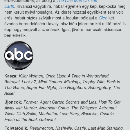
érdeklődésemet, az pedig a
The Last Man On The
Earth
.
Kíváncsi vagyok rá, habár egyetlen egy kép, képkocka még
nem került nyilvánosságra. Az idei felhozatal egyébként sem volt
erős, habár biztos szívják most a fogukat például a
Glee
két
évados berendeléséért tavaly, hisz idén jóformán két millió néző is
épp hogy megvolt a szériának. Igaz, jövőre már csak midseason-
ben érkezik.
Kasza:
Killer Women, Once Upon A Time in Wonderland,
Betrayal, Lucky 7, Mind Games, Mixology, Trophy Wife, Back in
The Game, Super Fun Night, The Neighbors, Suburgatory, The
Asset
Újoncok
:
Forever, Agent Carter, Secrets and Lies, How To Get
Away with Murder, American Crime, The Whispers, Astronaut
Wives Club,Selfie, Manhattan Love Story, Black-ish, Cristela,
Fresh off the Boat, Galavant
Folytatódik:
Resurrection, Nashville, Castle, Last Man Standing,