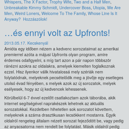
Whispers
,
The X Factor
,
Trophy Wife
,
Two and a Half Men
,
Unbreakable Kimmy Schmidt
,
Undercover Boss
,
Utopia
,
We Are
Men
,
Weird Loners
,
Welcome To The Family
,
Whose Line Is It
Anyway?
Hozzászólok!
…és ennyi volt az Upfronts!
2013.05.17.
Kecskenyál
Amióta egy időben nézem a kedvenc sorozataimat az amerikai
premierrel azóta a májusi Upfronts olyan program, amire
érdemes odafigyelni, s míg tart azon a pár napon többször
ránézni azokra az oldalakra, amelyek kiemelten foglalkoznak
ezzel. Hisz ilyenkor válik hivatalossá mely szériák nem
folytatódnak, melyeknek pecsételődik meg a jövője egy esetleges
utolsó évad fényében, s melyek azok az új sorozatok, melyek
esélyesek, hogy az új kedvencek lehessenek.
Körülbelül 6-7 évvel ezelőtt csatlakoztam azok táborába, akik
internet segítségével naprakészek lehetnek az aktuális
sorozatokkal. Kezdetben hihetetlen sok sorozatot követtem,
melyeknek a száma drasztikusan lecsökkent mostanra. Egyik
oldalról rengeteg általam nézett sorozat fejeződött be, vagy pedig
az anyacsatorna nem rendelt be folytatást. Másik oldalról pedig