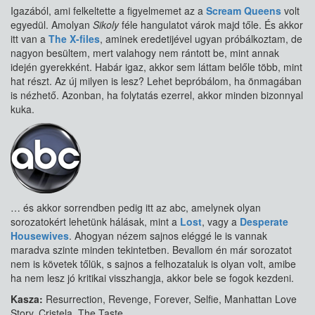
Igazából, ami felkeltette a figyelmemet az a
Scream Queens
volt
egyedül. Amolyan
Sikoly
féle hangulatot várok majd tőle. És akkor
itt van a
The X-files
, aminek eredetijével ugyan próbálkoztam, de
nagyon besültem, mert valahogy nem rántott be, mint annak
idején gyerekként. Habár igaz, akkor sem láttam belőle több, mint
hat részt. Az új milyen is lesz? Lehet bepróbálom, ha önmagában
is nézhető. Azonban, ha folytatás ezerrel, akkor minden bizonnyal
kuka.
… és akkor sorrendben pedig itt az abc, amelynek olyan
sorozatokért lehetünk hálásak, mint a
Lost
, vagy a
Desperate
Housewives
. Ahogyan nézem sajnos eléggé le is vannak
maradva szinte minden tekintetben. Bevallom én már sorozatot
nem is követek tőlük, s sajnos a felhozataluk is olyan volt, amibe
ha nem lesz jó kritikai visszhangja, akkor bele se fogok kezdeni.
Kasza:
Resurrection, Revenge, Forever, Selfie, Manhattan Love
Story, Cristela, The Taste