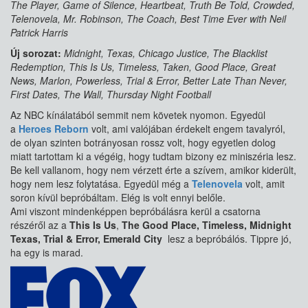
The Player, Game of Silence, Heartbeat, Truth Be Told, Crowded,
Telenovela, Mr. Robinson, The Coach, Best Time Ever with Neil
Patrick Harris
Új sorozat:
Midnight, Texas, Chicago Justice, The Blacklist
Redemption, This Is Us, Timeless, Taken, Good Place, Great
News, Marlon, Powerless, Trial & Error, Better Late Than Never,
First Dates, The Wall, Thursday Night Football
Az NBC kínálatából semmit nem követek nyomon. Egyedül
a
Heroes Reborn
volt, ami valójában érdekelt engem tavalyról,
de olyan szinten botrányosan rossz volt, hogy egyetlen dolog
miatt tartottam ki a végéig, hogy tudtam bizony ez miniszéria lesz.
Be kell vallanom, hogy nem vérzett érte a szívem, amikor kiderült,
hogy nem lesz folytatása. Egyedül még a
Telenovela
volt, amit
soron kívül bepróbáltam. Elég is volt ennyi belőle.
Ami viszont mindenképpen bepróbálásra kerül a csatorna
részéről az a
This Is Us
,
The Good Place, Timeless, Midnight
Texas, Trial & Error, Emerald City
lesz a bepróbálós. Tippre jó,
ha egy is marad.