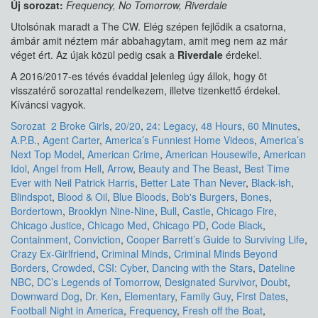
Új sorozat:
Frequency, No Tomorrow, Riverdale
Utolsónak maradt a The CW. Elég szépen fejlődik a csatorna,
ámbár amit néztem már abbahagytam, amit meg nem az már
véget ért. Az újak közül pedig csak a
Riverdale
érdekel.
A 2016/2017-es tévés évaddal jelenleg úgy állok, hogy öt
visszatérő sorozattal rendelkezem, illetve tizenkettő érdekel.
Kíváncsi vagyok.
Sorozat
2 Broke Girls
,
20/20
,
24: Legacy
,
48 Hours
,
60 Minutes
,
A.P.B.
,
Agent Carter
,
America’s Funniest Home Videos
,
America’s
Next Top Model
,
American Crime
,
American Housewife
,
American
Idol
,
Angel from Hell
,
Arrow
,
Beauty and The Beast
,
Best Time
Ever with Neil Patrick Harris
,
Better Late Than Never
,
Black-ish
,
Blindspot
,
Blood & Oil
,
Blue Bloods
,
Bob's Burgers
,
Bones
,
Bordertown
,
Brooklyn Nine-Nine
,
Bull
,
Castle
,
Chicago Fire
,
Chicago Justice
,
Chicago Med
,
Chicago PD
,
Code Black
,
Containment
,
Conviction
,
Cooper Barrett’s Guide to Surviving Life
,
Crazy Ex-Girlfriend
,
Criminal Minds
,
Criminal Minds Beyond
Borders
,
Crowded
,
CSI: Cyber
,
Dancing with the Stars
,
Dateline
NBC
,
DC’s Legends of Tomorrow
,
Designated Survivor
,
Doubt
,
Downward Dog
,
Dr. Ken
,
Elementary
,
Family Guy
,
First Dates
,
Football Night in America
,
Frequency
,
Fresh off the Boat
,