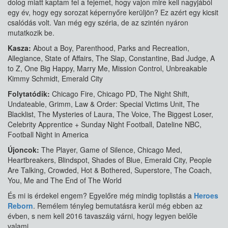
dolog miatt kaptam fel a fejemet, hogy vajon mire kell nagyjából
egy év, hogy egy sorozat képernyőre kerüljön? Ez azért egy kicsit
csalódás volt. Van még egy széria, de az szintén nyáron
mutatkozik be.
Kasza:
About a Boy, Parenthood, Parks and Recreation,
Allegiance, State of Affairs, The Slap, Constantine, Bad Judge, A
to Z, One Big Happy, Marry Me, Mission Control, Unbreakable
Kimmy Schmidt, Emerald City
Folytatódik:
Chicago Fire, Chicago PD, The Night Shift,
Undateable, Grimm, Law & Order: Special Victims Unit, The
Blacklist, The Mysteries of Laura, The Voice, The Biggest Loser,
Celebrity Apprentice + Sunday Night Football, Dateline NBC,
Football Night in America
Újoncok:
The Player, Game of Silence, Chicago Med,
Heartbreakers, Blindspot, Shades of Blue, Emerald City, People
Are Talking, Crowded, Hot & Bothered, Superstore, The Coach,
You, Me and The End of The World
És mi is érdekel engem? Egyelőre még mindig toplistás a
Heroes
Reborn
. Remélem tényleg bemutatásra kerül még ebben az
évben, s nem kell 2016 tavaszáig várni, hogy legyen belőle
valami.