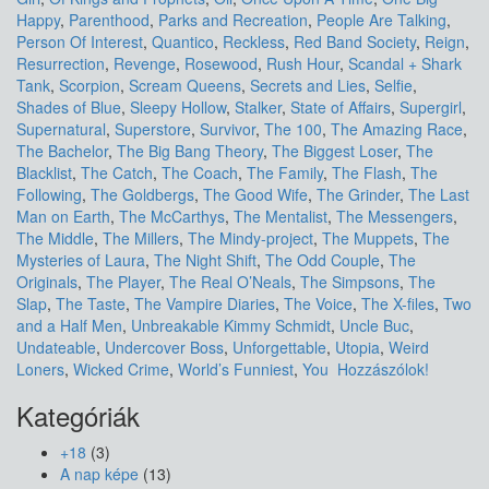
Happy
,
Parenthood
,
Parks and Recreation
,
People Are Talking
,
Person Of Interest
,
Quantico
,
Reckless
,
Red Band Society
,
Reign
,
Resurrection
,
Revenge
,
Rosewood
,
Rush Hour
,
Scandal + Shark
Tank
,
Scorpion
,
Scream Queens
,
Secrets and Lies
,
Selfie
,
Shades of Blue
,
Sleepy Hollow
,
Stalker
,
State of Affairs
,
Supergirl
,
Supernatural
,
Superstore
,
Survivor
,
The 100
,
The Amazing Race
,
The Bachelor
,
The Big Bang Theory
,
The Biggest Loser
,
The
Blacklist
,
The Catch
,
The Coach
,
The Family
,
The Flash
,
The
Following
,
The Goldbergs
,
The Good Wife
,
The Grinder
,
The Last
Man on Earth
,
The McCarthys
,
The Mentalist
,
The Messengers
,
The Middle
,
The Millers
,
The Mindy-project
,
The Muppets
,
The
Mysteries of Laura
,
The Night Shift
,
The Odd Couple
,
The
Originals
,
The Player
,
The Real O’Neals
,
The Simpsons
,
The
Slap
,
The Taste
,
The Vampire Diaries
,
The Voice
,
The X-files
,
Two
and a Half Men
,
Unbreakable Kimmy Schmidt
,
Uncle Buc
,
Undateable
,
Undercover Boss
,
Unforgettable
,
Utopia
,
Weird
Loners
,
Wicked Crime
,
World’s Funniest
,
You
Hozzászólok!
Kategóriák
+18
(3)
A nap képe
(13)