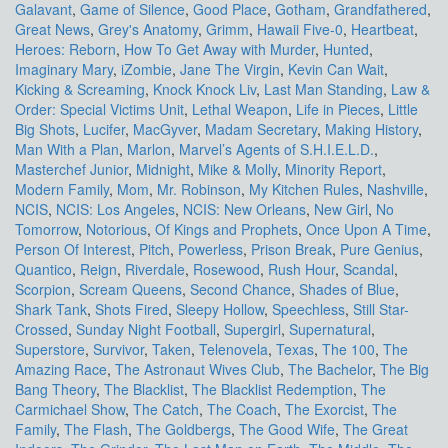
Galavant
,
Game of Silence
,
Good Place
,
Gotham
,
Grandfathered
,
Great News
,
Grey's Anatomy
,
Grimm
,
Hawaii Five-0
,
Heartbeat
,
Heroes: Reborn
,
How To Get Away with Murder
,
Hunted
,
Imaginary Mary
,
iZombie
,
Jane The Virgin
,
Kevin Can Wait
,
Kicking & Screaming
,
Knock Knock Liv
,
Last Man Standing
,
Law &
Order: Special Victims Unit
,
Lethal Weapon
,
Life in Pieces
,
Little
Big Shots
,
Lucifer
,
MacGyver
,
Madam Secretary
,
Making History
,
Man With a Plan
,
Marlon
,
Marvel’s Agents of S.H.I.E.L.D.
,
Masterchef Junior
,
Midnight
,
Mike & Molly
,
Minority Report
,
Modern Family
,
Mom
,
Mr. Robinson
,
My Kitchen Rules
,
Nashville
,
NCIS
,
NCIS: Los Angeles
,
NCIS: New Orleans
,
New Girl
,
No
Tomorrow
,
Notorious
,
Of Kings and Prophets
,
Once Upon A Time
,
Person Of Interest
,
Pitch
,
Powerless
,
Prison Break
,
Pure Genius
,
Quantico
,
Reign
,
Riverdale
,
Rosewood
,
Rush Hour
,
Scandal
,
Scorpion
,
Scream Queens
,
Second Chance
,
Shades of Blue
,
Shark Tank
,
Shots Fired
,
Sleepy Hollow
,
Speechless
,
Still Star-
Crossed
,
Sunday Night Football
,
Supergirl
,
Supernatural
,
Superstore
,
Survivor
,
Taken
,
Telenovela
,
Texas
,
The 100
,
The
Amazing Race
,
The Astronaut Wives Club
,
The Bachelor
,
The Big
Bang Theory
,
The Blacklist
,
The Blacklist Redemption
,
The
Carmichael Show
,
The Catch
,
The Coach
,
The Exorcist
,
The
Family
,
The Flash
,
The Goldbergs
,
The Good Wife
,
The Great