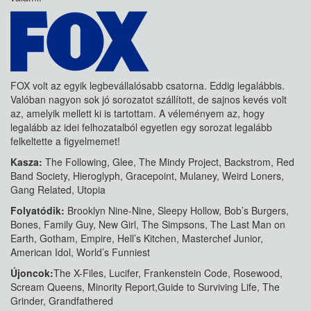
FOX volt az egyik legbevállalósabb csatorna. Eddig legalábbis.
Valóban nagyon sok jó sorozatot szállított, de sajnos kevés volt
az, amelyik mellett ki is tartottam. A véleményem az, hogy
legalább az idei felhozatalból egyetlen egy sorozat legalább
felkeltette a figyelmemet!
Kasza:
The Following, Glee, The Mindy Project, Backstrom, Red
Band Society, Hieroglyph, Gracepoint, Mulaney, Weird Loners,
Gang Related, Utopia
Folyatódik:
Brooklyn Nine-Nine, Sleepy Hollow, Bob’s Burgers,
Bones, Family Guy, New Girl, The Simpsons, The Last Man on
Earth, Gotham, Empire, Hell’s Kitchen, Masterchef Junior,
American Idol, World’s Funniest
Újoncok:
The X-Files, Lucifer, Frankenstein Code, Rosewood,
Scream Queens, Minority Report,Guide to Surviving Life, The
Grinder, Grandfathered