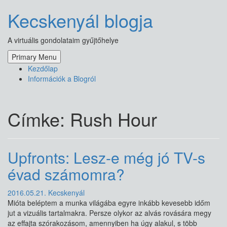
Skip
Kecskenyál blogja
to
content
A virtuális gondolataim gyűjtőhelye
Primary Menu
Kezdőlap
Információk a Blogról
Címke:
Rush Hour
Upfronts: Lesz-e még jó TV-s
évad számomra?
2016.05.21.
Kecskenyál
Mióta beléptem a munka világába egyre inkább kevesebb időm
jut a vizuális tartalmakra. Persze olykor az alvás rovására megy
az effajta szórakozásom, amennyiben ha úgy alakul, s több