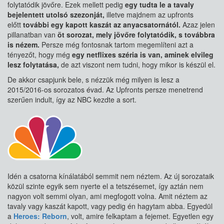
folytatódik jövőre. Ezek mellett pedig
egy tudta le a tavaly
bejelentett utolsó szezonját,
illetve majdnem az upfronts
előtt
további egy kapott kaszát az anyacsatornától.
Azaz jelen
pillanatban van
öt sorozat, mely jövőre folytatódik, s továbbra
is nézem.
Persze még fontosnak tartom megemlíteni azt a
tényezőt, hogy még
egy netflixes széria is van, aminek elvileg
lesz folytatása,
de azt viszont nem tudni, hogy mikor is készül el.
De akkor csapjunk bele, s nézzük még milyen is lesz a
2015/2016-os sorozatos évad. Az Upfronts persze menetrend
szerűen indult, így az NBC kezdte a sort.
Idén a csatorna kínálatából semmit nem néztem. Az új sorozataik
közül szinte egyik sem nyerte el a tetszésemet, így aztán nem
nagyon volt semmi olyan, ami megfogott volna. Amit néztem az
tavaly vagy kaszát kapott, vagy pedig én hagytam abba. Egyedül
a
Heroes: Reborn
, volt, amire felkaptam a fejemet. Egyetlen egy