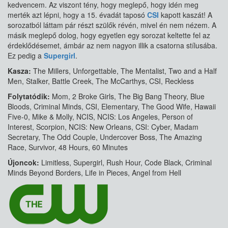
kedvencem. Az viszont tény, hogy meglepő, hogy idén meg
merték azt lépni, hogy a 15. évadát taposó
CSI
kapott kaszát! A
sorozatból láttam pár részt szülők révén, mivel én nem nézem. A
másik meglepő dolog, hogy egyetlen egy sorozat keltette fel az
érdeklődésemet, ámbár az nem nagyon illik a csatorna stílusába.
Ez pedig a
Supergirl
.
Kasza:
The Millers, Unforgettable, The Mentalist, Two and a Half
Men, Stalker, Battle Creek, The McCarthys, CSI, Reckless
Folytatódik:
Mom, 2 Broke Girls, The Big Bang Theory, Blue
Bloods, Criminal Minds, CSI, Elementary, The Good Wife, Hawaii
Five-0, Mike & Molly, NCIS, NCIS: Los Angeles, Person of
Interest, Scorpion, NCIS: New Orleans, CSI: Cyber, Madam
Secretary, The Odd Couple, Undercover Boss, The Amazing
Race, Survivor, 48 Hours, 60 Minutes
Újoncok:
Limitless, Supergirl, Rush Hour, Code Black, Criminal
Minds Beyond Borders, Life in Pieces, Angel from Hell