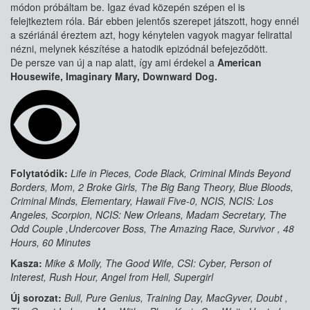
módon próbáltam be. Igaz évad közepén szépen el is
felejtkeztem róla. Bár ebben jelentős szerepet játszott, hogy ennél
a szériánál éreztem azt, hogy kénytelen vagyok magyar felirattal
nézni, melynek készítése a hatodik epizódnál befejeződött.
De persze van új a nap alatt, így ami érdekel a
American
Housewife, Imaginary Mary, Downward Dog.
Folytatódik:
Life in Pieces, Code Black, Criminal Minds Beyond
Borders, Mom, 2 Broke Girls, The Big Bang Theory, Blue Bloods,
Criminal Minds, Elementary, Hawaii Five-0, NCIS, NCIS: Los
Angeles, Scorpion, NCIS: New Orleans, Madam Secretary, The
Odd Couple ,Undercover Boss, The Amazing Race, Survivor , 48
Hours, 60 Minutes
Kasza:
Mike & Molly, The Good Wife, CSI: Cyber, Person of
Interest, Rush Hour, Angel from Hell, Supergirl
Új sorozat:
Bull, Pure Genius, Training Day, MacGyver, Doubt ,