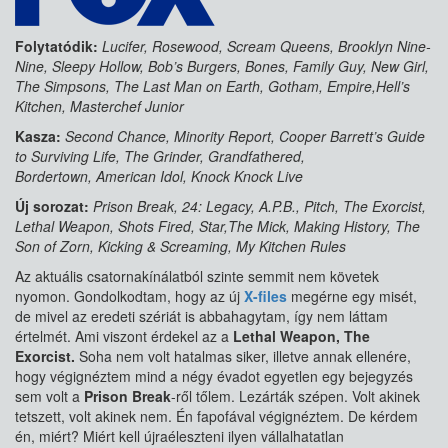
Folytatódik:
Lucifer, Rosewood, Scream Queens, Brooklyn Nine-
Nine, Sleepy Hollow, Bob’s Burgers, Bones, Family Guy, New Girl,
The Simpsons, The Last Man on Earth, Gotham, Empire,Hell’s
Kitchen, Masterchef Junior
Kasza:
Second Chance, Minority Report, Cooper Barrett’s Guide
to Surviving Life, The Grinder, Grandfathered,
Bordertown, American Idol, Knock Knock Live
Új sorozat:
Prison Break, 24: Legacy, A.P.B., Pitch, The Exorcist,
Lethal Weapon, Shots Fired, Star,The Mick, Making History, The
Son of Zorn, Kicking & Screaming, My Kitchen Rules
Az aktuális csatornakínálatból szinte semmit nem követek
nyomon. Gondolkodtam, hogy az új
X-files
megérne egy misét,
de mivel az eredeti szériát is abbahagytam, így nem láttam
értelmét. Ami viszont érdekel az a
Lethal Weapon, The
Exorcist.
Soha nem volt hatalmas siker, illetve annak ellenére,
hogy végignéztem mind a négy évadot egyetlen egy bejegyzés
sem volt a
Prison Break
-ről tőlem. Lezárták szépen. Volt akinek
tetszett, volt akinek nem. Én fapofával végignéztem. De kérdem
én, miért? Miért kell újraéleszteni ilyen vállalhatatlan