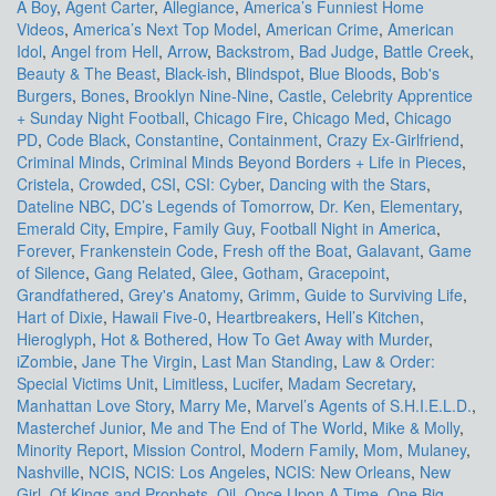
A Boy
,
Agent Carter
,
Allegiance
,
America’s Funniest Home
Videos
,
America’s Next Top Model
,
American Crime
,
American
Idol
,
Angel from Hell
,
Arrow
,
Backstrom
,
Bad Judge
,
Battle Creek
,
Beauty & The Beast
,
Black-ish
,
Blindspot
,
Blue Bloods
,
Bob's
Burgers
,
Bones
,
Brooklyn Nine-Nine
,
Castle
,
Celebrity Apprentice
+ Sunday Night Football
,
Chicago Fire
,
Chicago Med
,
Chicago
PD
,
Code Black
,
Constantine
,
Containment
,
Crazy Ex-Girlfriend
,
Criminal Minds
,
Criminal Minds Beyond Borders + Life in Pieces
,
Cristela
,
Crowded
,
CSI
,
CSI: Cyber
,
Dancing with the Stars
,
Dateline NBC
,
DC’s Legends of Tomorrow
,
Dr. Ken
,
Elementary
,
Emerald City
,
Empire
,
Family Guy
,
Football Night in America
,
Forever
,
Frankenstein Code
,
Fresh off the Boat
,
Galavant
,
Game
of Silence
,
Gang Related
,
Glee
,
Gotham
,
Gracepoint
,
Grandfathered
,
Grey's Anatomy
,
Grimm
,
Guide to Surviving Life
,
Hart of Dixie
,
Hawaii Five-0
,
Heartbreakers
,
Hell’s Kitchen
,
Hieroglyph
,
Hot & Bothered
,
How To Get Away with Murder
,
iZombie
,
Jane The Virgin
,
Last Man Standing
,
Law & Order:
Special Victims Unit
,
Limitless
,
Lucifer
,
Madam Secretary
,
Manhattan Love Story
,
Marry Me
,
Marvel’s Agents of S.H.I.E.L.D.
,
Masterchef Junior
,
Me and The End of The World
,
Mike & Molly
,
Minority Report
,
Mission Control
,
Modern Family
,
Mom
,
Mulaney
,
Nashville
,
NCIS
,
NCIS: Los Angeles
,
NCIS: New Orleans
,
New
Girl
,
Of Kings and Prophets
,
Oil
,
Once Upon A Time
,
One Big