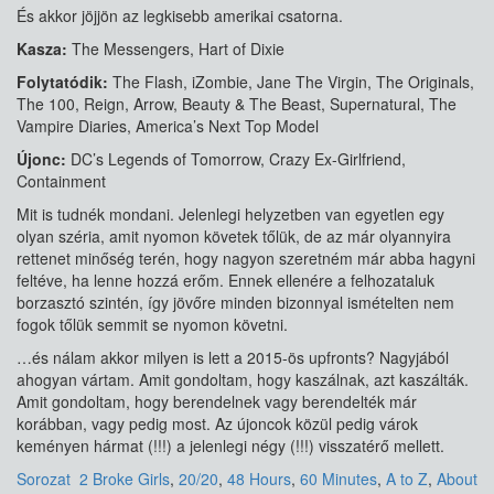
És akkor jöjjön az legkisebb amerikai csatorna.
Kasza:
The Messengers, Hart of Dixie
Folytatódik:
The Flash, iZombie, Jane The Virgin, The Originals,
The 100, Reign, Arrow, Beauty & The Beast, Supernatural, The
Vampire Diaries, America’s Next Top Model
Újonc:
DC’s Legends of Tomorrow, Crazy Ex-Girlfriend,
Containment
Mit is tudnék mondani. Jelenlegi helyzetben van egyetlen egy
olyan széria, amit nyomon követek tőlük, de az már olyannyira
rettenet minőség terén, hogy nagyon szeretném már abba hagyni
feltéve, ha lenne hozzá erőm. Ennek ellenére a felhozataluk
borzasztó szintén, így jövőre minden bizonnyal ismételten nem
fogok tőlük semmit se nyomon követni.
…és nálam akkor milyen is lett a 2015-ös upfronts? Nagyjából
ahogyan vártam. Amit gondoltam, hogy kaszálnak, azt kaszálták.
Amit gondoltam, hogy berendelnek vagy berendelték már
korábban, vagy pedig most. Az újoncok közül pedig várok
keményen hármat (!!!) a jelenlegi négy (!!!) visszatérő mellett.
Sorozat
2 Broke Girls
,
20/20
,
48 Hours
,
60 Minutes
,
A to Z
,
About