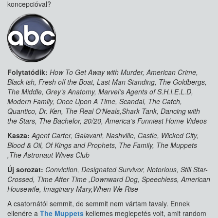
koncepcióval?
Folytatódik:
How To Get Away with Murder, American Crime,
Black-ish, Fresh off the Boat, Last Man Standing, The Goldbergs,
The Middle, Grey’s Anatomy, Marvel’s Agents of S.H.I.E.L.D,
Modern Family, Once Upon A Time, Scandal, The Catch,
Quantico, Dr. Ken, The Real O’Neals,Shark Tank, Dancing with
the Stars, The Bachelor, 20/20, America’s Funniest Home Videos
Kasza:
Agent Carter, Galavant, Nashville, Castle, Wicked City,
Blood & Oil, Of Kings and Prophets, The Family, The Muppets
,The Astronaut Wives Club
Új sorozat:
Conviction, Designated Survivor, Notorious, Still Star-
Crossed, Time After Time ,Downward Dog, Speechless, American
Housewife, Imaginary Mary,When We Rise
A csatornától semmit, de semmit nem vártam tavaly. Ennek
ellenére a
The Muppets
kellemes meglepetés volt, amit random