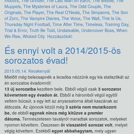
Indoors
,
The Grinder
,
The Last Man on Earth
,
The Middle
,
The
Muppets
,
The Mysteries of Laura
,
The Odd Couple
,
The
Originals
,
The Player
,
The Real O’Neals
,
The Simpsons
,
The Son
of Zorn
,
The Vampire Diaries
,
The Voice
,
The Wall
,
This Is Us
,
Thursday Night Football
,
Time After Time
,
Timeless
,
Training Day
,
Trial & Error
,
Truth Be Told
,
Undateable
,
Undercover Boss
,
When
We Rise
,
Wicked City
Hozzászólok!
És ennyi volt a 2014/2015-ös
sorozatos évad!
2015.05.14.
Kecskenyál
Mielőtt még belecsapnék a lecsóba nézzünk egy kis statisztikát az
én sorozatos évadomról:
13 új sorozatba
kezdtem bele. Ebből végül csak
3 sorozatot
követettem egy évadon át.
Ebből a háromból végül egytől
vettem búcsút, s egy lett az anyacsatorna általi kaszának az
áldozata. Az újoncok közül még
3 széria nem mutatkozott
be,
de ebből
egynek nincs még kitűzve a premier
dátuma.
Természetesen tavalyról maradtak sorozatok, melyeket
nyomon követtem. Összesen
öt visszatérő sorozat volt
, melyet
végig követtem. Ezekből
egyet abbahagytam,
mely ugyan