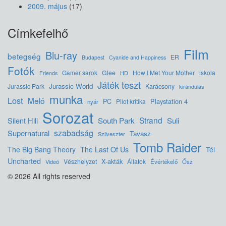
2009. május
(17)
Címkefelhő
Film
Blu-ray
betegség
ER
Budapest
Cyanide and Happiness
Fotók
Glee
How I Met Your Mother
iskola
Gamer sarok
HD
Friends
Játék teszt
Jurassic World
Jurassic Park
Karácsony
kirándulás
munka
Lost
Meló
Playstation 4
PC
Pilot kritika
nyár
Sorozat
Strand
Silent Hill
South Park
Suli
szabadság
Supernatural
Tavasz
Szilveszter
Tomb Raider
The Big Bang Theory
The Last Of Us
Tél
Uncharted
X-akták
Vészhelyzet
Állatok
Videó
Évértékelő
Ősz
© 2026 All rights reserved