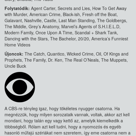
Folytatódik:
Agent Carter, Secrets and Lies, How To Get Away
with Murder, American Crime, Black-ish, Fresh off the Boat,
Galavant, Nashville, Castle, Last Man Standing, The Goldbergs,
The Middle, Grey’s Anatomy, Marvel’s Agents of S.H.I.E.L.D,
Modern Family, Once Upon A Time, Scandal + Shark Tank,
Dancing with the Stars, The Bachelor, 20/20, America’s Funniest
Home Videos
Újoncok:
The Catch, Quantico, Wicked Crime, Oil, Of Kings and
Prophets, The Family, Dr. Ken, The Real O’Neals, The Muppets,
Uncle Buck
A CBS-re tényleg igaz, hogy tökéletes nyugger csatorna. Ha
megnézzük, hogy milyen sorozataik vannak, voltak, akkor azt kell
mondani, hogy talán egy vagy kettő az, amelyik kiemelkedik a
többségből. Rólam azt kell tudni, hogy a nyomozós és egyéb
hasonló műfajú szériákat nem szeretem, így eme csatorna nem a