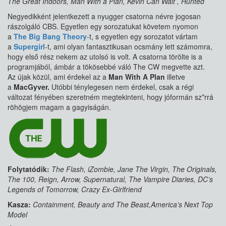
The Great Indoors, Man With a Plan, Kevin Can Wait , Hunted
Negyedikként jelentkezett a nyugger csatorna névre jogosan
rászolgáló CBS. Egyetlen egy sorozatukat követem nyomon
a
The Big Bang Theory
-t, s egyetlen egy sorozatot vártam
a
Supergirl
-t, ami olyan fantasztikusan ocsmány lett számomra,
hogy első rész nekem az utolsó is volt. A csatorna törölte is a
programjából, ámbár a tökösebbé váló The CW megvette azt.
Az újak közül, ami érdekel az a
Man With A Plan
illetve
a
MacGyver.
Utóbbi ténylegesen nem érdekel, csak a régi
változat fényében szeretném megtekinteni, hogy jóformán sz*rrá
röhögjem magam a gagyiságán.
Folytatódik:
The Flash, iZombie, Jane The Virgin, The Originals,
The 100, Reign, Arrow, Supernatural, The Vampire Diaries, DC’s
Legends of Tomorrow, Crazy Ex-Girlfriend
Kasza:
Containment, Beauty and The Beast,America’s Next Top
Model