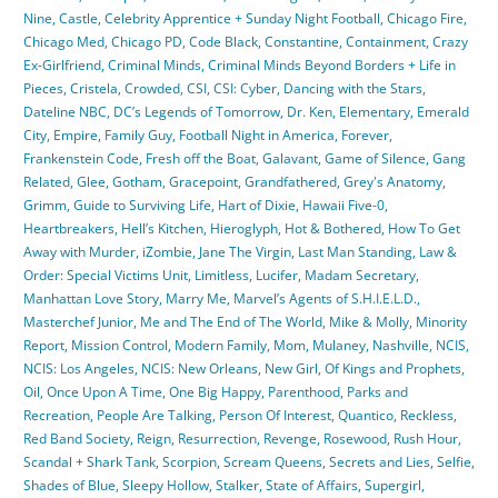
Nine
,
Castle
,
Celebrity Apprentice + Sunday Night Football
,
Chicago Fire
,
Chicago Med
,
Chicago PD
,
Code Black
,
Constantine
,
Containment
,
Crazy
Ex-Girlfriend
,
Criminal Minds
,
Criminal Minds Beyond Borders + Life in
Pieces
,
Cristela
,
Crowded
,
CSI
,
CSI: Cyber
,
Dancing with the Stars
,
Dateline NBC
,
DC’s Legends of Tomorrow
,
Dr. Ken
,
Elementary
,
Emerald
City
,
Empire
,
Family Guy
,
Football Night in America
,
Forever
,
Frankenstein Code
,
Fresh off the Boat
,
Galavant
,
Game of Silence
,
Gang
Related
,
Glee
,
Gotham
,
Gracepoint
,
Grandfathered
,
Grey's Anatomy
,
Grimm
,
Guide to Surviving Life
,
Hart of Dixie
,
Hawaii Five-0
,
Heartbreakers
,
Hell’s Kitchen
,
Hieroglyph
,
Hot & Bothered
,
How To Get
Away with Murder
,
iZombie
,
Jane The Virgin
,
Last Man Standing
,
Law &
Order: Special Victims Unit
,
Limitless
,
Lucifer
,
Madam Secretary
,
Manhattan Love Story
,
Marry Me
,
Marvel’s Agents of S.H.I.E.L.D.
,
Masterchef Junior
,
Me and The End of The World
,
Mike & Molly
,
Minority
Report
,
Mission Control
,
Modern Family
,
Mom
,
Mulaney
,
Nashville
,
NCIS
,
NCIS: Los Angeles
,
NCIS: New Orleans
,
New Girl
,
Of Kings and Prophets
,
Oil
,
Once Upon A Time
,
One Big Happy
,
Parenthood
,
Parks and
Recreation
,
People Are Talking
,
Person Of Interest
,
Quantico
,
Reckless
,
Red Band Society
,
Reign
,
Resurrection
,
Revenge
,
Rosewood
,
Rush Hour
,
Scandal + Shark Tank
,
Scorpion
,
Scream Queens
,
Secrets and Lies
,
Selfie
,
Shades of Blue
,
Sleepy Hollow
,
Stalker
,
State of Affairs
,
Supergirl
,