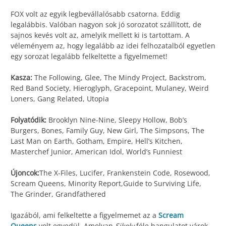
FOX volt az egyik legbevállalósabb csatorna. Eddig
legalábbis. Valóban nagyon sok jó sorozatot szállított, de
sajnos kevés volt az, amelyik mellett ki is tartottam. A
véleményem az, hogy legalább az idei felhozatalból egyetlen
egy sorozat legalább felkeltette a figyelmemet!
Kasza:
The Following, Glee, The Mindy Project, Backstrom,
Red Band Society, Hieroglyph, Gracepoint, Mulaney, Weird
Loners, Gang Related, Utopia
Folyatódik:
Brooklyn Nine-Nine, Sleepy Hollow, Bob’s
Burgers, Bones, Family Guy, New Girl, The Simpsons, The
Last Man on Earth, Gotham, Empire, Hell’s Kitchen,
Masterchef Junior, American Idol, World’s Funniest
Újoncok:
The X-Files, Lucifer, Frankenstein Code, Rosewood,
Scream Queens, Minority Report,Guide to Surviving Life,
The Grinder, Grandfathered
Igazából, ami felkeltette a figyelmemet az a
Scream
Queens
volt egyedül. Amolyan
Sikoly
féle hangulatot várok