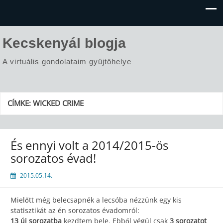
Kecskenyál blogja
A virtuális gondolataim gyűjtőhelye
CÍMKE:
WICKED CRIME
És ennyi volt a 2014/2015-ös
sorozatos évad!
2015.05.14.
Mielőtt még belecsapnék a lecsóba nézzünk egy kis
statisztikát az én sorozatos évadomról:
13 új sorozatba
kezdtem bele. Ebből végül csak
3 sorozatot