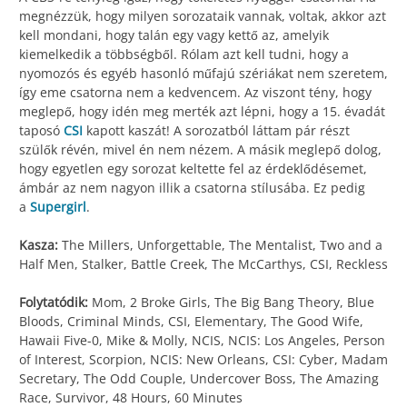
megnézzük, hogy milyen sorozataik vannak, voltak, akkor azt
kell mondani, hogy talán egy vagy kettő az, amelyik
kiemelkedik a többségből. Rólam azt kell tudni, hogy a
nyomozós és egyéb hasonló műfajú szériákat nem szeretem,
így eme csatorna nem a kedvencem. Az viszont tény, hogy
meglepő, hogy idén meg merték azt lépni, hogy a 15. évadát
taposó
CSI
kapott kaszát! A sorozatból láttam pár részt
szülők révén, mivel én nem nézem. A másik meglepő dolog,
hogy egyetlen egy sorozat keltette fel az érdeklődésemet,
ámbár az nem nagyon illik a csatorna stílusába. Ez pedig
a
Supergirl
.
Kasza:
The Millers, Unforgettable, The Mentalist, Two and a
Half Men, Stalker, Battle Creek, The McCarthys, CSI, Reckless
Folytatódik:
Mom, 2 Broke Girls, The Big Bang Theory, Blue
Bloods, Criminal Minds, CSI, Elementary, The Good Wife,
Hawaii Five-0, Mike & Molly, NCIS, NCIS: Los Angeles, Person
of Interest, Scorpion, NCIS: New Orleans, CSI: Cyber, Madam
Secretary, The Odd Couple, Undercover Boss, The Amazing
Race, Survivor, 48 Hours, 60 Minutes