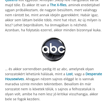
majd tőle. És akkor itt van a
The X-files
, aminek eredetijével
ugyan próbálkoztam, de nagyon besültem, mert valahogy
nem rántott be, mint annak idején gyerekként. Habár igaz,
akkor sem láttam belőle több, mint hat részt. Az új milyen is
lesz? Lehet bepróbálom, ha önmagában is nézhető.
Azonban, ha folytatás ezerrel, akkor minden bizonnyal kuka.
… és akkor sorrendben pedig itt az abc, amelynek olyan
sorozatokért lehetünk hálásak, mint a
Lost
, vagy a
Desperate
Housewives
. Ahogyan nézem sajnos eléggé le is vannak
maradva szinte minden tekintetben. Bevallom én már
sorozatot nem is követek tőlük, s sajnos a felhozataluk is
olyan volt, amibe ha nem lesz jó kritikai visszhangja, akkor
bele se fogok kezdeni.