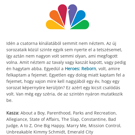
Idén a csatorna kínálatából semmit nem néztem. Az új
sorozataik közül szinte egyik sem nyerte el a tetszésemet,
így aztán nem nagyon volt semmi olyan, ami megfogott
volna. Amit néztem az tavaly vagy kaszát kapott, vagy pedig
én hagytam abba. Egyedül a
Heroes: Reborn
, volt, amire
felkaptam a fejemet. Egyetlen egy dolog miatt kaptam fel a
fejemet, hogy vajon mire kell nagyjából egy év, hogy egy
sorozat képernyőre kerüljön? Ez azért egy kicsit csalódás
volt. Van még egy széria, de az szintén nyáron mutatkozik
be.
Kasza:
About a Boy, Parenthood, Parks and Recreation,
Allegiance, State of Affairs, The Slap, Constantine, Bad
Judge, A to Z, One Big Happy, Marry Me, Mission Control,
Unbreakable Kimmy Schmidt, Emerald City