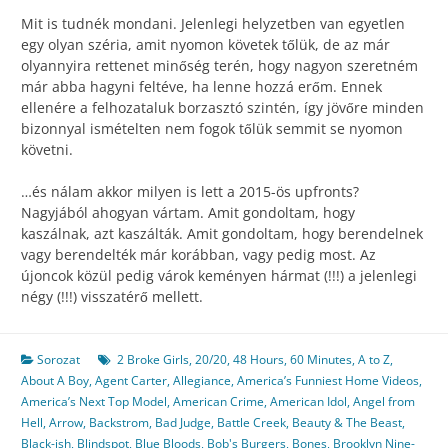
Mit is tudnék mondani. Jelenlegi helyzetben van egyetlen
egy olyan széria, amit nyomon követek tőlük, de az már
olyannyira rettenet minőség terén, hogy nagyon szeretném
már abba hagyni feltéve, ha lenne hozzá erőm. Ennek
ellenére a felhozataluk borzasztó szintén, így jövőre minden
bizonnyal ismételten nem fogok tőlük semmit se nyomon
követni.
…és nálam akkor milyen is lett a 2015-ös upfronts?
Nagyjából ahogyan vártam. Amit gondoltam, hogy
kaszálnak, azt kaszálták. Amit gondoltam, hogy berendelnek
vagy berendelték már korábban, vagy pedig most. Az
újoncok közül pedig várok keményen hármat (!!!) a jelenlegi
négy (!!!) visszatérő mellett.
Sorozat
2 Broke Girls
,
20/20
,
48 Hours
,
60 Minutes
,
A to Z
,
About A Boy
,
Agent Carter
,
Allegiance
,
America’s Funniest Home Videos
,
America’s Next Top Model
,
American Crime
,
American Idol
,
Angel from
Hell
,
Arrow
,
Backstrom
,
Bad Judge
,
Battle Creek
,
Beauty & The Beast
,
Black-ish
,
Blindspot
,
Blue Bloods
,
Bob's Burgers
,
Bones
,
Brooklyn Nine-