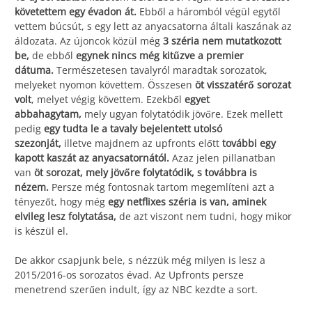
követettem egy évadon át.
Ebből a háromból végül egytől
vettem búcsút, s egy lett az anyacsatorna általi kaszának az
áldozata. Az újoncok közül még
3 széria nem mutatkozott
be,
de ebből
egynek nincs még kitűzve a premier
dátuma.
Természetesen tavalyról maradtak sorozatok,
melyeket nyomon követtem. Összesen
öt visszatérő sorozat
volt
, melyet végig követtem. Ezekből
egyet
abbahagytam,
mely ugyan folytatódik jövőre. Ezek mellett
pedig
egy tudta le a tavaly bejelentett utolsó
szezonját,
illetve majdnem az upfronts előtt
további egy
kapott kaszát az anyacsatornától.
Azaz jelen pillanatban
van
öt sorozat, mely jövőre folytatódik, s továbbra is
nézem.
Persze még fontosnak tartom megemlíteni azt a
tényezőt, hogy még
egy netflixes széria is van, aminek
elvileg lesz folytatása,
de azt viszont nem tudni, hogy mikor
is készül el.
De akkor csapjunk bele, s nézzük még milyen is lesz a
2015/2016-os sorozatos évad. Az Upfronts persze
menetrend szerűen indult, így az NBC kezdte a sort.