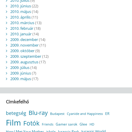
2010. július
(9)
2010. június
(22)
2010. május
(14)
2010. április
(11)
2010. március
(13)
2010. február
(18)
2010. január
(14)
2009. december
(14)
2009. november
(11)
2009. október
(9)
2009. szeptember
(12)
2009. augusztus
(17)
2009. július
(14)
2009. június
(7)
2009. május
(17)
Címkefelhő
Blu-ray
betegség
ER
Budapest
Cyanide and Happiness
Film
Fotók
Gamer sarok
Glee
HD
Friends
Jurassic World
How I Met Your Mother
iskola
Jurassic Park