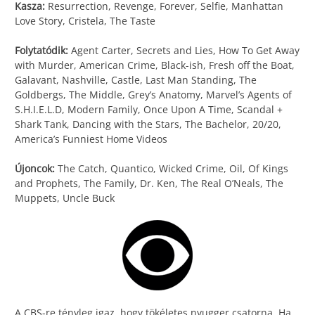
Kasza:
Resurrection, Revenge, Forever, Selfie, Manhattan
Love Story, Cristela, The Taste
Folytatódik:
Agent Carter, Secrets and Lies, How To Get Away
with Murder, American Crime, Black-ish, Fresh off the Boat,
Galavant, Nashville, Castle, Last Man Standing, The
Goldbergs, The Middle, Grey’s Anatomy, Marvel’s Agents of
S.H.I.E.L.D, Modern Family, Once Upon A Time, Scandal +
Shark Tank, Dancing with the Stars, The Bachelor, 20/20,
America’s Funniest Home Videos
Újoncok:
The Catch, Quantico, Wicked Crime, Oil, Of Kings
and Prophets, The Family, Dr. Ken, The Real O’Neals, The
Muppets, Uncle Buck
A CBS-re tényleg igaz, hogy tökéletes nyugger csatorna. Ha