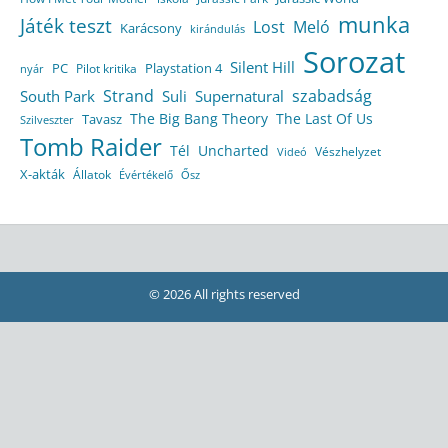
munka
Játék teszt
Lost
Meló
Karácsony
kirándulás
Sorozat
Silent Hill
Playstation 4
PC
Pilot kritika
nyár
Strand
szabadság
South Park
Suli
Supernatural
The Big Bang Theory
The Last Of Us
Tavasz
Szilveszter
Tomb Raider
Tél
Uncharted
Vészhelyzet
Videó
X-akták
Állatok
Évértékelő
Ősz
© 2026 All rights reserved