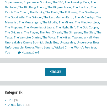
Supernatural
,
Superstore
,
Survivor
,
The 100
,
The Amazing Race
,
The
Bachelor
,
The Big Bang Theory
,
The Biggest Loser
,
The Blacklist
,
The
Catch
,
The Coach
,
The Family
,
The Flash
,
The Following
,
The Goldbergs
,
The Good Wife
,
The Grinder
,
The Last Man on Earth
,
The McCarthys
,
The
Mentalist
,
The Messengers
,
The Middle
,
The Millers
,
The Mindy-project
,
The Muppets
,
The Mysteries of Laura
,
The Night Shift
,
The Odd Couple
,
The Originals
,
The Player
,
The Real O’Neals
,
The Simpsons
,
The Slap
,
The
Taste
,
The Vampire Diaries
,
The Voice
,
The X-files
,
Two and a Half Men
,
Unbreakable Kimmy Schmidt
,
Uncle Buc
,
Undateable
,
Undercover Boss
,
Unforgettable
,
Utopia
,
Weird Loners
,
Wicked Crime
,
World’s Funniest
,
You
Hozzászólok!
Keresés
KERESÉS
Kategóriák
+18
(3)
A nap képe
(13)