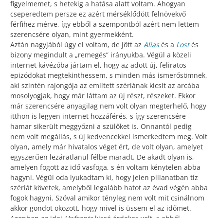
figyelmemet, s hetekig a hatása alatt voltam. Ahogyan
cseperedtem persze ez azért mérséklődött felnövekvő
férfihez mérve, így ebből a szempontból azért nem lettem
szerencsére olyan, mint gyermekként.
Aztán nagyjából úgy el voltam, de jött az
Alias
és a
Lost
és
bizony megindult a „remegés” irányukba. Végül a közeli
internet kávézóba jártam el, hogy az adott új, feliratos
epizódokat megtekinthessem, s minden más ismerősömnek,
aki szintén rajongója az említett szériának kicsit az arcába
mosolyogjak, hogy már láttam az új részt, részeket. Ekkor
már szerencsére anyagilag nem volt olyan megterhelő, hogy
itthon is legyen internet hozzáférés, s így szerencsére
hamar sikerült meggyőzni a szülőket is. Onnantól pedig
nem volt megállás, s új kedvencekkel ismerkedtem meg. Volt
olyan, amely már hivatalos véget ért, de volt olyan, amelyet
egyszerűen lezáratlanul félbe maradt. De akadt olyan is,
amelyen fogott az idő vasfoga, s én voltam kénytelen abba
hagyni. Végül oda lyukadtam ki, hogy jelen pillanatban tíz
szériát követek, amelyből legalább hatot az évad végén abba
fogok hagyni. Szóval amikor tényleg nem volt mit csinálnom
akkor gondot okozott, hogy mivel is üssem el az időmet.