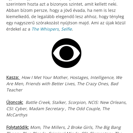
szerintem hozta azt a bizonyos szintet, amit kellett neki.
Abban bízom persze, hogy a jövő évada, ha nem is lesz
kiemelkedő, de legalább elegendő lesz ahhoz, hogy tényleg
egy nagyszerű szórakozást nyújtson majd. Ami az újak közül
érdekel az a
The Whispers
,
Selfie
.
Kasza:
How I Met Your Mother, Hostages, Intelligence, We
Are Men, Friends with Better Lives, The Crazy Ones, Bad
Teacher
Újoncok:
Battle Creek, Stalker, Scorpion, NCIS: New Orleans,
CSI: Cyber, Madam Secretary , The Odd Couple, The
McCarthys
Folytatódik:
Mom, The Millers, 2 Broke Girls, The Big Bang