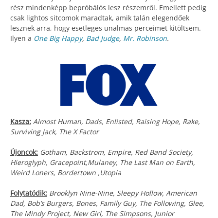
rész mindenképp bepróbálós lesz részemről. Emellett pedig
csak lightos sitcomok maradtak, amik talán elegendőek
lesznek arra, hogy esetleges unalmas perceimet kitöltsem.
Ilyen a
One Big Happy
,
Bad Judge
,
Mr. Robinson
.
Kasza:
Almost Human, Dads, Enlisted, Raising Hope, Rake,
Surviving Jack, The X Factor
Újoncok:
Gotham, Backstrom, Empire, Red Band Society,
Hieroglyph, Gracepoint,Mulaney, The Last Man on Earth,
Weird Loners, Bordertown ,Utopia
Folytatódik:
Brooklyn Nine-Nine, Sleepy Hollow, American
Dad, Bob’s Burgers, Bones, Family Guy, The Following, Glee,
The Mindy Project, New Girl, The Simpsons, Junior