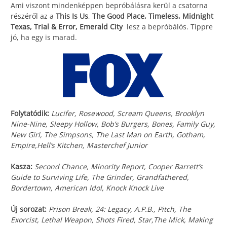
Ami viszont mindenképpen bepróbálásra kerül a csatorna
részéről az a
This Is Us
,
The Good Place, Timeless, Midnight
Texas, Trial & Error, Emerald City
lesz a bepróbálós. Tippre
jó, ha egy is marad.
Folytatódik:
Lucifer, Rosewood, Scream Queens, Brooklyn
Nine-Nine, Sleepy Hollow, Bob’s Burgers, Bones, Family Guy,
New Girl, The Simpsons, The Last Man on Earth, Gotham,
Empire,Hell’s Kitchen, Masterchef Junior
Kasza:
Second Chance, Minority Report, Cooper Barrett’s
Guide to Surviving Life, The Grinder, Grandfathered,
Bordertown, American Idol, Knock Knock Live
Új sorozat:
Prison Break, 24: Legacy, A.P.B., Pitch, The
Exorcist, Lethal Weapon, Shots Fired, Star,The Mick, Making