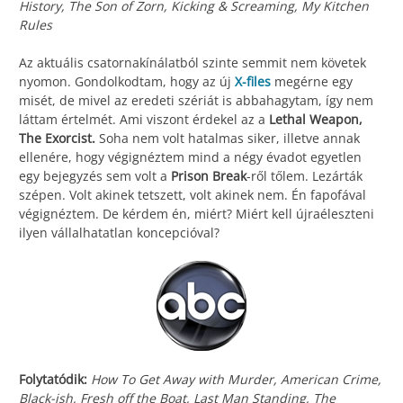
History, The Son of Zorn, Kicking & Screaming, My Kitchen
Rules
Az aktuális csatornakínálatból szinte semmit nem követek
nyomon. Gondolkodtam, hogy az új
X-files
megérne egy
misét, de mivel az eredeti szériát is abbahagytam, így nem
láttam értelmét. Ami viszont érdekel az a
Lethal Weapon,
The Exorcist.
Soha nem volt hatalmas siker, illetve annak
ellenére, hogy végignéztem mind a négy évadot egyetlen
egy bejegyzés sem volt a
Prison Break
-ről tőlem. Lezárták
szépen. Volt akinek tetszett, volt akinek nem. Én fapofával
végignéztem. De kérdem én, miért? Miért kell újraéleszteni
ilyen vállalhatatlan koncepcióval?
Folytatódik:
How To Get Away with Murder, American Crime,
Black-ish, Fresh off the Boat, Last Man Standing, The