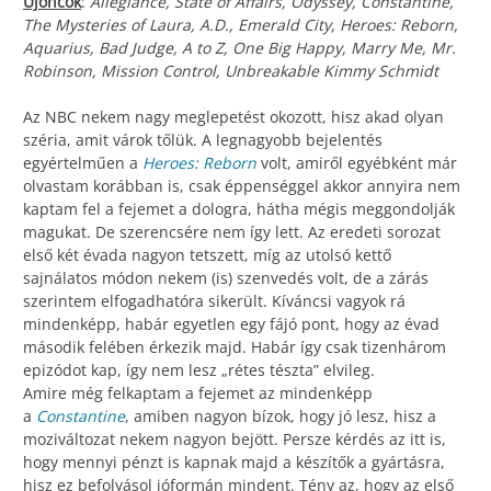
Újoncok
:
Allegiance, State of Affairs, Odyssey, Constantine,
The Mysteries of Laura, A.D., Emerald City, Heroes: Reborn,
Aquarius, Bad Judge, A to Z, One Big Happy, Marry Me, Mr.
Robinson, Mission Control, Unbreakable Kimmy Schmidt
Az NBC nekem nagy meglepetést okozott, hisz akad olyan
széria, amit várok tőlük. A legnagyobb bejelentés
egyértelműen a
Heroes: Reborn
volt, amiről egyébként már
olvastam korábban is, csak éppenséggel akkor annyira nem
kaptam fel a fejemet a dologra, hátha mégis meggondolják
magukat. De szerencsére nem így lett. Az eredeti sorozat
első két évada nagyon tetszett, míg az utolsó kettő
sajnálatos módon nekem (is) szenvedés volt, de a zárás
szerintem elfogadhatóra sikerült. Kíváncsi vagyok rá
mindenképp, habár egyetlen egy fájó pont, hogy az évad
második felében érkezik majd. Habár így csak tizenhárom
epizódot kap, így nem lesz „rétes tészta” elvileg.
Amire még felkaptam a fejemet az mindenképp
a
Constantine
, amiben nagyon bízok, hogy jó lesz, hisz a
moziváltozat nekem nagyon bejött. Persze kérdés az itt is,
hogy mennyi pénzt is kapnak majd a készítők a gyártásra,
hisz ez befolyásol jóformán mindent. Tény az, hogy az első