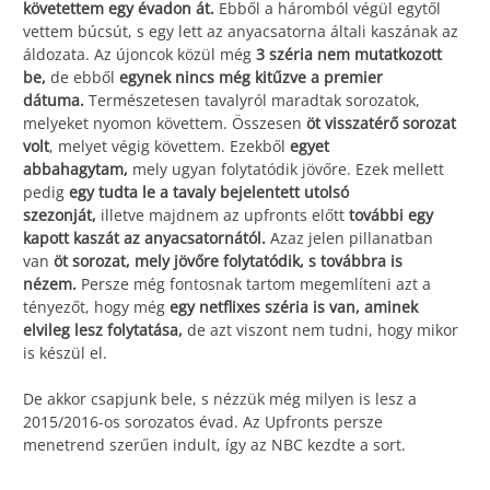
követettem egy évadon át.
Ebből a háromból végül egytől
vettem búcsút, s egy lett az anyacsatorna általi kaszának az
áldozata. Az újoncok közül még
3 széria nem mutatkozott
be,
de ebből
egynek nincs még kitűzve a premier
dátuma.
Természetesen tavalyról maradtak sorozatok,
melyeket nyomon követtem. Összesen
öt visszatérő sorozat
volt
, melyet végig követtem. Ezekből
egyet
abbahagytam,
mely ugyan folytatódik jövőre. Ezek mellett
pedig
egy tudta le a tavaly bejelentett utolsó
szezonját,
illetve majdnem az upfronts előtt
további egy
kapott kaszát az anyacsatornától.
Azaz jelen pillanatban
van
öt sorozat, mely jövőre folytatódik, s továbbra is
nézem.
Persze még fontosnak tartom megemlíteni azt a
tényezőt, hogy még
egy netflixes széria is van, aminek
elvileg lesz folytatása,
de azt viszont nem tudni, hogy mikor
is készül el.
De akkor csapjunk bele, s nézzük még milyen is lesz a
2015/2016-os sorozatos évad. Az Upfronts persze
menetrend szerűen indult, így az NBC kezdte a sort.