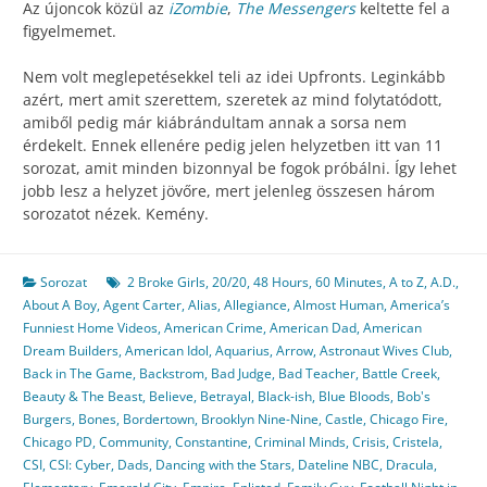
Az újoncok közül az
iZombie
,
The Messengers
keltette fel a
figyelmemet.
Nem volt meglepetésekkel teli az idei Upfronts. Leginkább
azért, mert amit szerettem, szeretek az mind folytatódott,
amiből pedig már kiábrándultam annak a sorsa nem
érdekelt. Ennek ellenére pedig jelen helyzetben itt van 11
sorozat, amit minden bizonnyal be fogok próbálni. Így lehet
jobb lesz a helyzet jövőre, mert jelenleg összesen három
sorozatot nézek. Kemény.
Sorozat
2 Broke Girls
,
20/20
,
48 Hours
,
60 Minutes
,
A to Z
,
A.D.
,
About A Boy
,
Agent Carter
,
Alias
,
Allegiance
,
Almost Human
,
America’s
Funniest Home Videos
,
American Crime
,
American Dad
,
American
Dream Builders
,
American Idol
,
Aquarius
,
Arrow
,
Astronaut Wives Club
,
Back in The Game
,
Backstrom
,
Bad Judge
,
Bad Teacher
,
Battle Creek
,
Beauty & The Beast
,
Believe
,
Betrayal
,
Black-ish
,
Blue Bloods
,
Bob's
Burgers
,
Bones
,
Bordertown
,
Brooklyn Nine-Nine
,
Castle
,
Chicago Fire
,
Chicago PD
,
Community
,
Constantine
,
Criminal Minds
,
Crisis
,
Cristela
,
CSI
,
CSI: Cyber
,
Dads
,
Dancing with the Stars
,
Dateline NBC
,
Dracula
,