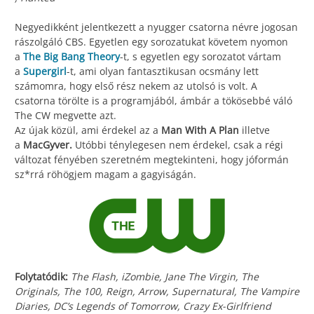
Negyedikként jelentkezett a nyugger csatorna névre jogosan
rászolgáló CBS. Egyetlen egy sorozatukat követem nyomon
a
The Big Bang Theory
-t, s egyetlen egy sorozatot vártam
a
Supergirl
-t, ami olyan fantasztikusan ocsmány lett
számomra, hogy első rész nekem az utolsó is volt. A
csatorna törölte is a programjából, ámbár a tökösebbé váló
The CW megvette azt.
Az újak közül, ami érdekel az a
Man With A Plan
illetve
a
MacGyver.
Utóbbi ténylegesen nem érdekel, csak a régi
változat fényében szeretném megtekinteni, hogy jóformán
sz*rrá röhögjem magam a gagyiságán.
Folytatódik:
The Flash, iZombie, Jane The Virgin, The
Originals, The 100, Reign, Arrow, Supernatural, The Vampire
Diaries, DC’s Legends of Tomorrow, Crazy Ex-Girlfriend