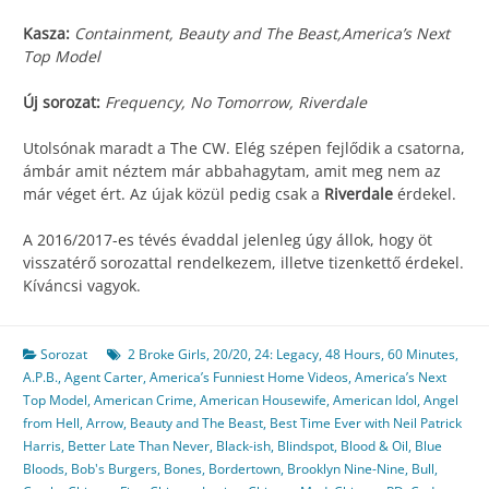
Kasza:
Containment, Beauty and The Beast,America’s Next
Top Model
Új sorozat:
Frequency, No Tomorrow, Riverdale
Utolsónak maradt a The CW. Elég szépen fejlődik a csatorna,
ámbár amit néztem már abbahagytam, amit meg nem az
már véget ért. Az újak közül pedig csak a
Riverdale
érdekel.
A 2016/2017-es tévés évaddal jelenleg úgy állok, hogy öt
visszatérő sorozattal rendelkezem, illetve tizenkettő érdekel.
Kíváncsi vagyok.
Sorozat
2 Broke Girls
,
20/20
,
24: Legacy
,
48 Hours
,
60 Minutes
,
A.P.B.
,
Agent Carter
,
America’s Funniest Home Videos
,
America’s Next
Top Model
,
American Crime
,
American Housewife
,
American Idol
,
Angel
from Hell
,
Arrow
,
Beauty and The Beast
,
Best Time Ever with Neil Patrick
Harris
,
Better Late Than Never
,
Black-ish
,
Blindspot
,
Blood & Oil
,
Blue
Bloods
,
Bob's Burgers
,
Bones
,
Bordertown
,
Brooklyn Nine-Nine
,
Bull
,