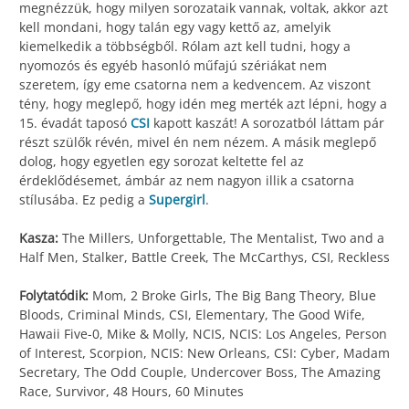
megnézzük, hogy milyen sorozataik vannak, voltak, akkor azt
kell mondani, hogy talán egy vagy kettő az, amelyik
kiemelkedik a többségből. Rólam azt kell tudni, hogy a
nyomozós és egyéb hasonló műfajú szériákat nem
szeretem, így eme csatorna nem a kedvencem. Az viszont
tény, hogy meglepő, hogy idén meg merték azt lépni, hogy a
15. évadát taposó
CSI
kapott kaszát! A sorozatból láttam pár
részt szülők révén, mivel én nem nézem. A másik meglepő
dolog, hogy egyetlen egy sorozat keltette fel az
érdeklődésemet, ámbár az nem nagyon illik a csatorna
stílusába. Ez pedig a
Supergirl
.
Kasza:
The Millers, Unforgettable, The Mentalist, Two and a
Half Men, Stalker, Battle Creek, The McCarthys, CSI, Reckless
Folytatódik:
Mom, 2 Broke Girls, The Big Bang Theory, Blue
Bloods, Criminal Minds, CSI, Elementary, The Good Wife,
Hawaii Five-0, Mike & Molly, NCIS, NCIS: Los Angeles, Person
of Interest, Scorpion, NCIS: New Orleans, CSI: Cyber, Madam
Secretary, The Odd Couple, Undercover Boss, The Amazing
Race, Survivor, 48 Hours, 60 Minutes