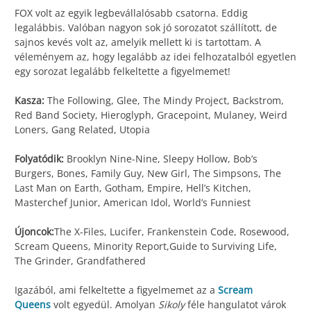
FOX volt az egyik legbevállalósabb csatorna. Eddig
legalábbis. Valóban nagyon sok jó sorozatot szállított, de
sajnos kevés volt az, amelyik mellett ki is tartottam. A
véleményem az, hogy legalább az idei felhozatalból egyetlen
egy sorozat legalább felkeltette a figyelmemet!
Kasza:
The Following, Glee, The Mindy Project, Backstrom,
Red Band Society, Hieroglyph, Gracepoint, Mulaney, Weird
Loners, Gang Related, Utopia
Folyatódik:
Brooklyn Nine-Nine, Sleepy Hollow, Bob’s
Burgers, Bones, Family Guy, New Girl, The Simpsons, The
Last Man on Earth, Gotham, Empire, Hell’s Kitchen,
Masterchef Junior, American Idol, World’s Funniest
Újoncok:
The X-Files, Lucifer, Frankenstein Code, Rosewood,
Scream Queens, Minority Report,Guide to Surviving Life,
The Grinder, Grandfathered
Igazából, ami felkeltette a figyelmemet az a
Scream
Queens
volt egyedül. Amolyan
Sikoly
féle hangulatot várok