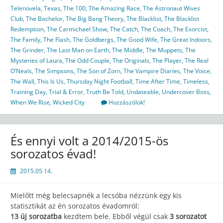
Telenovela
,
Texas
,
The 100
,
The Amazing Race
,
The Astronaut Wives
Club
,
The Bachelor
,
The Big Bang Theory
,
The Blacklist
,
The Blacklist
Redemption
,
The Carmichael Show
,
The Catch
,
The Coach
,
The Exorcist
,
The Family
,
The Flash
,
The Goldbergs
,
The Good Wife
,
The Great Indoors
,
The Grinder
,
The Last Man on Earth
,
The Middle
,
The Muppets
,
The
Mysteries of Laura
,
The Odd Couple
,
The Originals
,
The Player
,
The Real
O’Neals
,
The Simpsons
,
The Son of Zorn
,
The Vampire Diaries
,
The Voice
,
The Wall
,
This Is Us
,
Thursday Night Football
,
Time After Time
,
Timeless
,
Training Day
,
Trial & Error
,
Truth Be Told
,
Undateable
,
Undercover Boss
,
When We Rise
,
Wicked City
Hozzászólok!
És ennyi volt a 2014/2015-ös
sorozatos évad!
2015.05.14.
Mielőtt még belecsapnék a lecsóba nézzünk egy kis
statisztikát az én sorozatos évadomról:
13 új sorozatba
kezdtem bele. Ebből végül csak
3 sorozatot