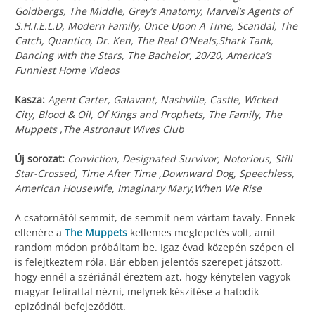
Goldbergs, The Middle, Grey’s Anatomy, Marvel’s Agents of
S.H.I.E.L.D, Modern Family, Once Upon A Time, Scandal, The
Catch, Quantico, Dr. Ken, The Real O’Neals,Shark Tank,
Dancing with the Stars, The Bachelor, 20/20, America’s
Funniest Home Videos
Kasza:
Agent Carter, Galavant, Nashville, Castle, Wicked
City, Blood & Oil, Of Kings and Prophets, The Family, The
Muppets ,The Astronaut Wives Club
Új sorozat:
Conviction, Designated Survivor, Notorious, Still
Star-Crossed, Time After Time ,Downward Dog, Speechless,
American Housewife, Imaginary Mary,When We Rise
A csatornától semmit, de semmit nem vártam tavaly. Ennek
ellenére a
The Muppets
kellemes meglepetés volt, amit
random módon próbáltam be. Igaz évad közepén szépen el
is felejtkeztem róla. Bár ebben jelentős szerepet játszott,
hogy ennél a szériánál éreztem azt, hogy kénytelen vagyok
magyar felirattal nézni, melynek készítése a hatodik
epizódnál befejeződött.