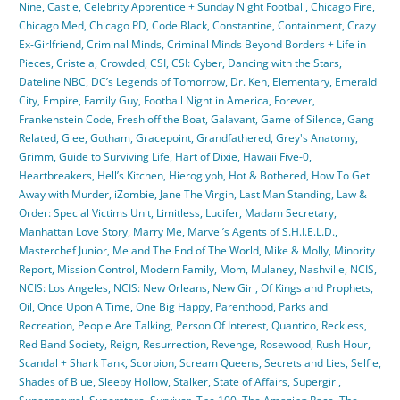
Nine
,
Castle
,
Celebrity Apprentice + Sunday Night Football
,
Chicago Fire
,
Chicago Med
,
Chicago PD
,
Code Black
,
Constantine
,
Containment
,
Crazy
Ex-Girlfriend
,
Criminal Minds
,
Criminal Minds Beyond Borders + Life in
Pieces
,
Cristela
,
Crowded
,
CSI
,
CSI: Cyber
,
Dancing with the Stars
,
Dateline NBC
,
DC’s Legends of Tomorrow
,
Dr. Ken
,
Elementary
,
Emerald
City
,
Empire
,
Family Guy
,
Football Night in America
,
Forever
,
Frankenstein Code
,
Fresh off the Boat
,
Galavant
,
Game of Silence
,
Gang
Related
,
Glee
,
Gotham
,
Gracepoint
,
Grandfathered
,
Grey's Anatomy
,
Grimm
,
Guide to Surviving Life
,
Hart of Dixie
,
Hawaii Five-0
,
Heartbreakers
,
Hell’s Kitchen
,
Hieroglyph
,
Hot & Bothered
,
How To Get
Away with Murder
,
iZombie
,
Jane The Virgin
,
Last Man Standing
,
Law &
Order: Special Victims Unit
,
Limitless
,
Lucifer
,
Madam Secretary
,
Manhattan Love Story
,
Marry Me
,
Marvel’s Agents of S.H.I.E.L.D.
,
Masterchef Junior
,
Me and The End of The World
,
Mike & Molly
,
Minority
Report
,
Mission Control
,
Modern Family
,
Mom
,
Mulaney
,
Nashville
,
NCIS
,
NCIS: Los Angeles
,
NCIS: New Orleans
,
New Girl
,
Of Kings and Prophets
,
Oil
,
Once Upon A Time
,
One Big Happy
,
Parenthood
,
Parks and
Recreation
,
People Are Talking
,
Person Of Interest
,
Quantico
,
Reckless
,
Red Band Society
,
Reign
,
Resurrection
,
Revenge
,
Rosewood
,
Rush Hour
,
Scandal + Shark Tank
,
Scorpion
,
Scream Queens
,
Secrets and Lies
,
Selfie
,
Shades of Blue
,
Sleepy Hollow
,
Stalker
,
State of Affairs
,
Supergirl
,