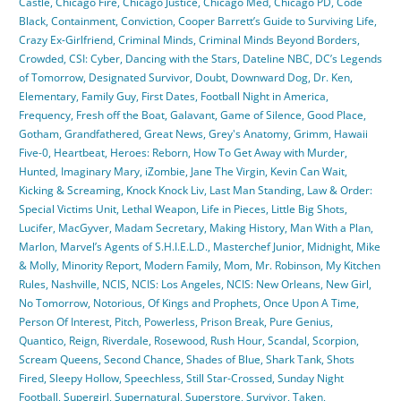
Castle
,
Chicago Fire
,
Chicago Justice
,
Chicago Med
,
Chicago PD
,
Code
Black
,
Containment
,
Conviction
,
Cooper Barrett’s Guide to Surviving Life
,
Crazy Ex-Girlfriend
,
Criminal Minds
,
Criminal Minds Beyond Borders
,
Crowded
,
CSI: Cyber
,
Dancing with the Stars
,
Dateline NBC
,
DC’s Legends
of Tomorrow
,
Designated Survivor
,
Doubt
,
Downward Dog
,
Dr. Ken
,
Elementary
,
Family Guy
,
First Dates
,
Football Night in America
,
Frequency
,
Fresh off the Boat
,
Galavant
,
Game of Silence
,
Good Place
,
Gotham
,
Grandfathered
,
Great News
,
Grey's Anatomy
,
Grimm
,
Hawaii
Five-0
,
Heartbeat
,
Heroes: Reborn
,
How To Get Away with Murder
,
Hunted
,
Imaginary Mary
,
iZombie
,
Jane The Virgin
,
Kevin Can Wait
,
Kicking & Screaming
,
Knock Knock Liv
,
Last Man Standing
,
Law & Order:
Special Victims Unit
,
Lethal Weapon
,
Life in Pieces
,
Little Big Shots
,
Lucifer
,
MacGyver
,
Madam Secretary
,
Making History
,
Man With a Plan
,
Marlon
,
Marvel’s Agents of S.H.I.E.L.D.
,
Masterchef Junior
,
Midnight
,
Mike
& Molly
,
Minority Report
,
Modern Family
,
Mom
,
Mr. Robinson
,
My Kitchen
Rules
,
Nashville
,
NCIS
,
NCIS: Los Angeles
,
NCIS: New Orleans
,
New Girl
,
No Tomorrow
,
Notorious
,
Of Kings and Prophets
,
Once Upon A Time
,
Person Of Interest
,
Pitch
,
Powerless
,
Prison Break
,
Pure Genius
,
Quantico
,
Reign
,
Riverdale
,
Rosewood
,
Rush Hour
,
Scandal
,
Scorpion
,
Scream Queens
,
Second Chance
,
Shades of Blue
,
Shark Tank
,
Shots
Fired
,
Sleepy Hollow
,
Speechless
,
Still Star-Crossed
,
Sunday Night
Football
,
Supergirl
,
Supernatural
,
Superstore
,
Survivor
,
Taken
,