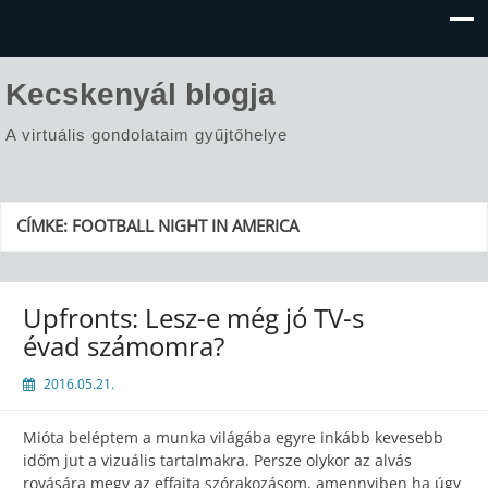
Kecskenyál blogja
A virtuális gondolataim gyűjtőhelye
CÍMKE:
FOOTBALL NIGHT IN AMERICA
Upfronts: Lesz-e még jó TV-s
évad számomra?
2016.05.21.
Mióta beléptem a munka világába egyre inkább kevesebb
időm jut a vizuális tartalmakra. Persze olykor az alvás
rovására megy az effajta szórakozásom, amennyiben ha úgy