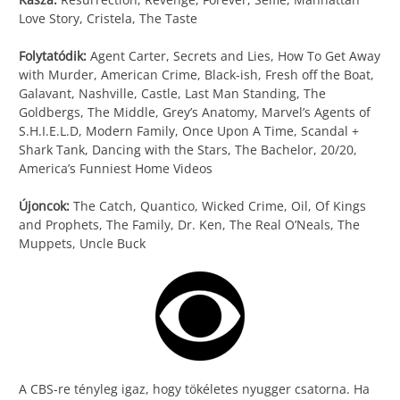
Love Story, Cristela, The Taste
Folytatódik:
Agent Carter, Secrets and Lies, How To Get Away
with Murder, American Crime, Black-ish, Fresh off the Boat,
Galavant, Nashville, Castle, Last Man Standing, The
Goldbergs, The Middle, Grey’s Anatomy, Marvel’s Agents of
S.H.I.E.L.D, Modern Family, Once Upon A Time, Scandal +
Shark Tank, Dancing with the Stars, The Bachelor, 20/20,
America’s Funniest Home Videos
Újoncok:
The Catch, Quantico, Wicked Crime, Oil, Of Kings
and Prophets, The Family, Dr. Ken, The Real O’Neals, The
Muppets, Uncle Buck
A CBS-re tényleg igaz, hogy tökéletes nyugger csatorna. Ha