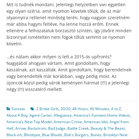
Mit is tudnék mondani. Jelenlegi helyzetben van egyetlen
egy olyan széria, amit nyomon követek tőlük, de az már
olyannyira rettenet minőség terén, hogy nagyon szeretném
már abba hagyni feltéve, ha lenne hozzá erőm. Ennek
ellenére a felhozataluk borzasztó szintén, így jövőre minden
bizonnyal ismételten nem fogok tőlük semmit se nyomon
követni.
…és nálam akkor milyen is lett a 2015-ös upfronts?
Nagyjából ahogyan vártam. Amit gondoltam, hogy
kaszálnak, azt kaszálták. Amit gondoltam, hogy berendelnek
vagy berendelték már korábban, vagy pedig most. Az
újoncok közül pedig várok keményen hármat (!!!) a jelenlegi
négy (!!!) visszatérő mellett.
Sorozat
2 Broke Girls
,
20/20
,
48 Hours
,
60 Minutes
,
A to Z
,
About A Boy
,
Agent Carter
,
Allegiance
,
America’s Funniest Home Videos
,
America’s Next Top Model
,
American Crime
,
American Idol
,
Angel from
Hell
,
Arrow
,
Backstrom
,
Bad Judge
,
Battle Creek
,
Beauty & The Beast
,
Black-ish
,
Blindspot
,
Blue Bloods
,
Bob's Burgers
,
Bones
,
Brooklyn Nine-