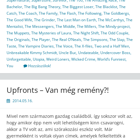
Supernatural
,
Superstore
,
Survivor
,
The 100
,
The Amazing Race
,
The
Bachelor
,
The Big Bang Theory
,
The Biggest Loser
,
The Blacklist
,
The
Catch
,
The Coach
,
The Family
,
The Flash
,
The Following
,
The Goldbergs
,
The Good Wife
,
The Grinder
,
The Last Man on Earth
,
The McCarthys
,
The
Mentalist
,
The Messengers
,
The Middle
,
The Millers
,
The Mindy-project
,
The Muppets
,
The Mysteries of Laura
,
The Night Shift
,
The Odd Couple
,
The Originals
,
The Player
,
The Real O’Neals
,
The Simpsons
,
The Slap
,
The
Taste
,
The Vampire Diaries
,
The Voice
,
The X-files
,
Two and a Half Men
,
Unbreakable Kimmy Schmidt
,
Uncle Buc
,
Undateable
,
Undercover Boss
,
Unforgettable
,
Utopia
,
Weird Loners
,
Wicked Crime
,
World’s Funniest
,
You
Hozzászólok!
Upfronts – Van még remény?!
2014.05.16.
Mivel nem származom gazdag családból, így sokszor volt az,
hogy amikor épp nem volt lehetőségem kinn csavarogni,
akkor a TV volt az, ami szórakozási eszköz volt. Már
gyermekként is voltak olyan címek, amelyek felkeltették a