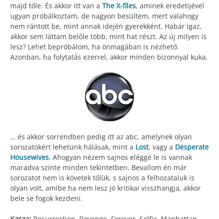
majd tőle. És akkor itt van a
The X-files
, aminek eredetijével
ugyan próbálkoztam, de nagyon besültem, mert valahogy
nem rántott be, mint annak idején gyerekként. Habár igaz,
akkor sem láttam belőle több, mint hat részt. Az új milyen is
lesz? Lehet bepróbálom, ha önmagában is nézhető.
Azonban, ha folytatás ezerrel, akkor minden bizonnyal kuka.
… és akkor sorrendben pedig itt az abc, amelynek olyan
sorozatokért lehetünk hálásak, mint a
Lost
, vagy a
Desperate
Housewives
. Ahogyan nézem sajnos eléggé le is vannak
maradva szinte minden tekintetben. Bevallom én már
sorozatot nem is követek tőlük, s sajnos a felhozataluk is
olyan volt, amibe ha nem lesz jó kritikai visszhangja, akkor
bele se fogok kezdeni.
Kasza:
Resurrection, Revenge, Forever, Selfie, Manhattan