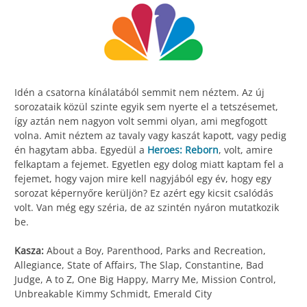
Idén a csatorna kínálatából semmit nem néztem. Az új
sorozataik közül szinte egyik sem nyerte el a tetszésemet,
így aztán nem nagyon volt semmi olyan, ami megfogott
volna. Amit néztem az tavaly vagy kaszát kapott, vagy pedig
én hagytam abba. Egyedül a
Heroes: Reborn
, volt, amire
felkaptam a fejemet. Egyetlen egy dolog miatt kaptam fel a
fejemet, hogy vajon mire kell nagyjából egy év, hogy egy
sorozat képernyőre kerüljön? Ez azért egy kicsit csalódás
volt. Van még egy széria, de az szintén nyáron mutatkozik
be.
Kasza:
About a Boy, Parenthood, Parks and Recreation,
Allegiance, State of Affairs, The Slap, Constantine, Bad
Judge, A to Z, One Big Happy, Marry Me, Mission Control,
Unbreakable Kimmy Schmidt, Emerald City