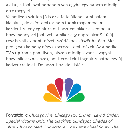
alakul, s több szabadnapom van egybe egy napom mindig
erre megy el.
Valamilyen szinten jó is ez a fajta állapot, ami nálam
kialakult, de azért amikor nem tudok magammal mit
kezdeni, s tényleg nincs mit néznem akkor eszembe jut,
hogy mennyivel jobb volt, amikor egy napra akár 5-10 új
rész is volt az adott nézett szériáknak köszönhetően. Most
pedig van kemény négy (!) sorozat, amit nézek. Az amerikai
TV-s upfronts pont ilyen, hiszen mindig kíváncsi vagyok,
hogy mik lesznek azok, amik érdekelni fognak, s hátha egy új
kedvencre lelek. De nézzük az idei listát:
Folytatódik:
Chicago Fire, Chicago PD, Grimm, Law & Order:
Special Victims Unit, The Blacklist, Blindspot, Shades of
Blue, Chicago Med, Superstore, The Carmichael Show, The