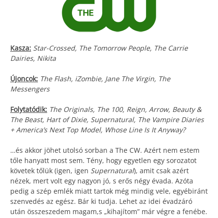
Kasza:
Star-Crossed, The Tomorrow People, The Carrie
Dairies, Nikita
Újoncok:
The Flash, iZombie, Jane The Virgin, The
Messengers
Folytatódik:
The Originals, The 100, Reign, Arrow, Beauty &
The Beast, Hart of Dixie, Supernatural, The Vampire Diaries
+ America’s Next Top Model, Whose Line Is It Anyway?
…és akkor jöhet utolsó sorban a The CW. Azért nem estem
tőle hanyatt most sem. Tény, hogy egyetlen egy sorozatot
követek tőlük (igen, igen
Supernatural
), amit csak azért
nézek, mert volt egy nagyon jó, s erős négy évada. Azóta
pedig a szép emlék miatt tartok még mindig vele, egyébiránt
szenvedés az egész. Bár ki tudja. Lehet az idei évadzáró
után összeszedem magam,s „kihajítom” már végre a fenébe.