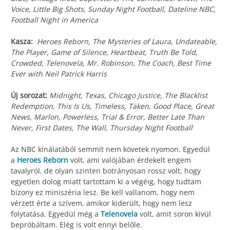
Voice, Little Big Shots, Sunday Night Football, Dateline NBC,
Football Night in America
Kasza:
Heroes Reborn, The Mysteries of Laura, Undateable,
The Player, Game of Silence, Heartbeat, Truth Be Told,
Crowded, Telenovela, Mr. Robinson, The Coach, Best Time
Ever with Neil Patrick Harris
Új sorozat:
Midnight, Texas, Chicago Justice, The Blacklist
Redemption, This Is Us, Timeless, Taken, Good Place, Great
News, Marlon, Powerless, Trial & Error, Better Late Than
Never, First Dates, The Wall, Thursday Night Football
Az NBC kínálatából semmit nem követek nyomon. Egyedül
a
Heroes Reborn
volt, ami valójában érdekelt engem
tavalyról, de olyan szinten botrányosan rossz volt, hogy
egyetlen dolog miatt tartottam ki a végéig, hogy tudtam
bizony ez miniszéria lesz. Be kell vallanom, hogy nem
vérzett érte a szívem, amikor kiderült, hogy nem lesz
folytatása. Egyedül még a
Telenovela
volt, amit soron kívül
bepróbáltam. Elég is volt ennyi belőle.