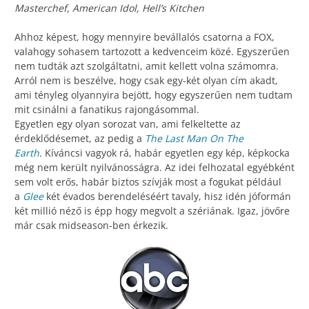
Masterchef, American Idol, Hell’s Kitchen
Ahhoz képest, hogy mennyire bevállalós csatorna a FOX,
valahogy sohasem tartozott a kedvenceim közé. Egyszerűen
nem tudták azt szolgáltatni, amit kellett volna számomra.
Arról nem is beszélve, hogy csak egy-két olyan cím akadt,
ami tényleg olyannyira bejött, hogy egyszerűen nem tudtam
mit csinálni a fanatikus rajongásommal.
Egyetlen egy olyan sorozat van, ami felkeltette az
érdeklődésemet, az pedig a
The Last Man On The
Earth
.
Kíváncsi vagyok rá, habár egyetlen egy kép, képkocka
még nem került nyilvánosságra. Az idei felhozatal egyébként
sem volt erős, habár biztos szívják most a fogukat például
a
Glee
két évados berendeléséért tavaly, hisz idén jóformán
két millió néző is épp hogy megvolt a szériának. Igaz, jövőre
már csak midseason-ben érkezik.