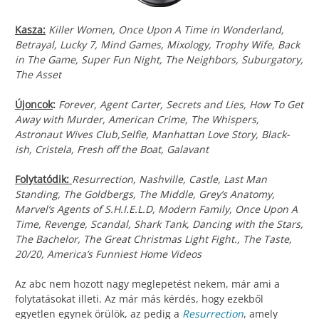
Kasza:
Killer Women, Once Upon A Time in Wonderland,
Betrayal, Lucky 7, Mind Games, Mixology, Trophy Wife, Back
in The Game, Super Fun Night, The Neighbors, Suburgatory,
The Asset
Újoncok
:
Forever, Agent Carter, Secrets and Lies, How To Get
Away with Murder, American Crime, The Whispers,
Astronaut Wives Club,Selfie, Manhattan Love Story, Black-
ish, Cristela, Fresh off the Boat, Galavant
Folytatódik:
Resurrection, Nashville, Castle, Last Man
Standing, The Goldbergs, The Middle, Grey’s Anatomy,
Marvel’s Agents of S.H.I.E.L.D, Modern Family, Once Upon A
Time, Revenge, Scandal, Shark Tank, Dancing with the Stars,
The Bachelor, The Great Christmas Light Fight., The Taste,
20/20, America’s Funniest Home Videos
Az abc nem hozott nagy meglepetést nekem, már ami a
folytatásokat illeti. Az már más kérdés, hogy ezekből
egyetlen egynek örülök, az pedig a
Resurrection
, amely