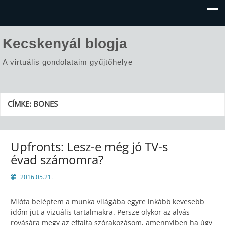
Kecskenyál blogja
A virtuális gondolataim gyűjtőhelye
CÍMKE:
BONES
Upfronts: Lesz-e még jó TV-s
évad számomra?
2016.05.21.
Mióta beléptem a munka világába egyre inkább kevesebb
időm jut a vizuális tartalmakra. Persze olykor az alvás
rovására megy az effajta szórakozásom, amennyiben ha úgy