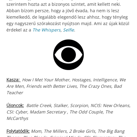
szerintem hozta azt a bizonyos szintet, amit kellett neki.
Abban bízom persze, hogy a jövő évada, ha nem is lesz
kiemelkedő, de legalább elegendő lesz ahhoz, hogy tényleg
egy nagyszerű szórakozást nyújtson majd. Ami az újak közül
érdekel az a
The Whispers
,
Selfie
.
Kasza:
How I Met Your Mother, Hostages, Intelligence, We
Are Men, Friends with Better Lives, The Crazy Ones, Bad
Teacher
Újoncok:
Battle Creek, Stalker, Scorpion, NCIS: New Orleans,
CSI: Cyber, Madam Secretary , The Odd Couple, The
McCarthys
Folytatódik:
Mom, The Millers, 2 Broke Girls, The Big Bang