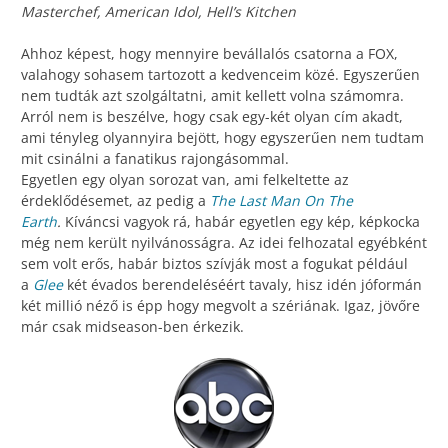
Masterchef, American Idol, Hell’s Kitchen
Ahhoz képest, hogy mennyire bevállalós csatorna a FOX,
valahogy sohasem tartozott a kedvenceim közé. Egyszerűen
nem tudták azt szolgáltatni, amit kellett volna számomra.
Arról nem is beszélve, hogy csak egy-két olyan cím akadt,
ami tényleg olyannyira bejött, hogy egyszerűen nem tudtam
mit csinálni a fanatikus rajongásommal.
Egyetlen egy olyan sorozat van, ami felkeltette az
érdeklődésemet, az pedig a
The Last Man On The
Earth
.
Kíváncsi vagyok rá, habár egyetlen egy kép, képkocka
még nem került nyilvánosságra. Az idei felhozatal egyébként
sem volt erős, habár biztos szívják most a fogukat például
a
Glee
két évados berendeléséért tavaly, hisz idén jóformán
két millió néző is épp hogy megvolt a szériának. Igaz, jövőre
már csak midseason-ben érkezik.