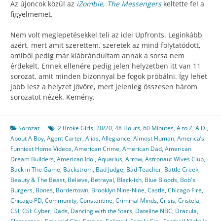
Az újoncok közül az
iZombie
,
The Messengers
keltette fel a
figyelmemet.
Nem volt meglepetésekkel teli az idei Upfronts. Leginkább
azért, mert amit szerettem, szeretek az mind folytatódott,
amiből pedig már kiábrándultam annak a sorsa nem
érdekelt. Ennek ellenére pedig jelen helyzetben itt van 11
sorozat, amit minden bizonnyal be fogok próbálni. Így lehet
jobb lesz a helyzet jövőre, mert jelenleg összesen három
sorozatot nézek. Kemény.
Sorozat
2 Broke Girls
,
20/20
,
48 Hours
,
60 Minutes
,
A to Z
,
A.D.
,
About A Boy
,
Agent Carter
,
Alias
,
Allegiance
,
Almost Human
,
America’s
Funniest Home Videos
,
American Crime
,
American Dad
,
American
Dream Builders
,
American Idol
,
Aquarius
,
Arrow
,
Astronaut Wives Club
,
Back in The Game
,
Backstrom
,
Bad Judge
,
Bad Teacher
,
Battle Creek
,
Beauty & The Beast
,
Believe
,
Betrayal
,
Black-ish
,
Blue Bloods
,
Bob's
Burgers
,
Bones
,
Bordertown
,
Brooklyn Nine-Nine
,
Castle
,
Chicago Fire
,
Chicago PD
,
Community
,
Constantine
,
Criminal Minds
,
Crisis
,
Cristela
,
CSI
,
CSI: Cyber
,
Dads
,
Dancing with the Stars
,
Dateline NBC
,
Dracula
,