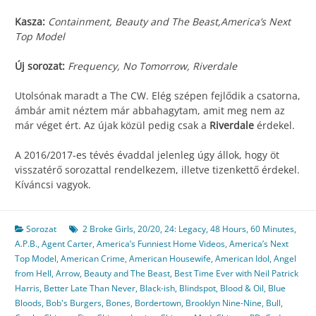
Kasza:
Containment, Beauty and The Beast,America’s Next
Top Model
Új sorozat:
Frequency, No Tomorrow, Riverdale
Utolsónak maradt a The CW. Elég szépen fejlődik a csatorna,
ámbár amit néztem már abbahagytam, amit meg nem az
már véget ért. Az újak közül pedig csak a
Riverdale
érdekel.
A 2016/2017-es tévés évaddal jelenleg úgy állok, hogy öt
visszatérő sorozattal rendelkezem, illetve tizenkettő érdekel.
Kíváncsi vagyok.
Sorozat
2 Broke Girls
,
20/20
,
24: Legacy
,
48 Hours
,
60 Minutes
,
A.P.B.
,
Agent Carter
,
America’s Funniest Home Videos
,
America’s Next
Top Model
,
American Crime
,
American Housewife
,
American Idol
,
Angel
from Hell
,
Arrow
,
Beauty and The Beast
,
Best Time Ever with Neil Patrick
Harris
,
Better Late Than Never
,
Black-ish
,
Blindspot
,
Blood & Oil
,
Blue
Bloods
,
Bob's Burgers
,
Bones
,
Bordertown
,
Brooklyn Nine-Nine
,
Bull
,