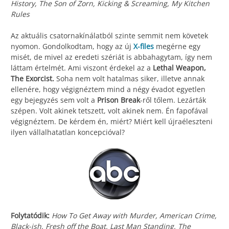
History, The Son of Zorn, Kicking & Screaming, My Kitchen
Rules
Az aktuális csatornakínálatból szinte semmit nem követek
nyomon. Gondolkodtam, hogy az új
X-files
megérne egy
misét, de mivel az eredeti szériát is abbahagytam, így nem
láttam értelmét. Ami viszont érdekel az a
Lethal Weapon,
The Exorcist.
Soha nem volt hatalmas siker, illetve annak
ellenére, hogy végignéztem mind a négy évadot egyetlen
egy bejegyzés sem volt a
Prison Break
-ről tőlem. Lezárták
szépen. Volt akinek tetszett, volt akinek nem. Én fapofával
végignéztem. De kérdem én, miért? Miért kell újraéleszteni
ilyen vállalhatatlan koncepcióval?
Folytatódik:
How To Get Away with Murder, American Crime,
Black-ish, Fresh off the Boat, Last Man Standing, The