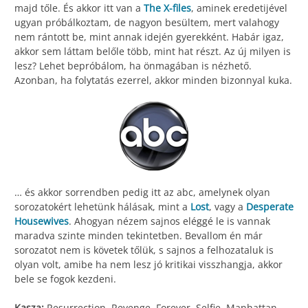
majd tőle. És akkor itt van a
The X-files
, aminek eredetijével
ugyan próbálkoztam, de nagyon besültem, mert valahogy
nem rántott be, mint annak idején gyerekként. Habár igaz,
akkor sem láttam belőle több, mint hat részt. Az új milyen is
lesz? Lehet bepróbálom, ha önmagában is nézhető.
Azonban, ha folytatás ezerrel, akkor minden bizonnyal kuka.
… és akkor sorrendben pedig itt az abc, amelynek olyan
sorozatokért lehetünk hálásak, mint a
Lost
, vagy a
Desperate
Housewives
. Ahogyan nézem sajnos eléggé le is vannak
maradva szinte minden tekintetben. Bevallom én már
sorozatot nem is követek tőlük, s sajnos a felhozataluk is
olyan volt, amibe ha nem lesz jó kritikai visszhangja, akkor
bele se fogok kezdeni.
Kasza:
Resurrection, Revenge, Forever, Selfie, Manhattan