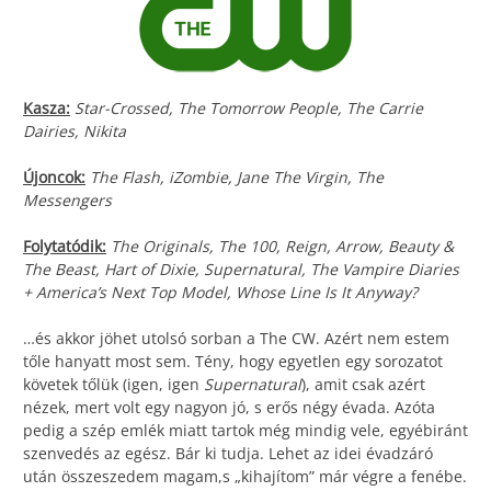
Kasza:
Star-Crossed, The Tomorrow People, The Carrie
Dairies, Nikita
Újoncok:
The Flash, iZombie, Jane The Virgin, The
Messengers
Folytatódik:
The Originals, The 100, Reign, Arrow, Beauty &
The Beast, Hart of Dixie, Supernatural, The Vampire Diaries
+ America’s Next Top Model, Whose Line Is It Anyway?
…és akkor jöhet utolsó sorban a The CW. Azért nem estem
tőle hanyatt most sem. Tény, hogy egyetlen egy sorozatot
követek tőlük (igen, igen
Supernatural
), amit csak azért
nézek, mert volt egy nagyon jó, s erős négy évada. Azóta
pedig a szép emlék miatt tartok még mindig vele, egyébiránt
szenvedés az egész. Bár ki tudja. Lehet az idei évadzáró
után összeszedem magam,s „kihajítom” már végre a fenébe.