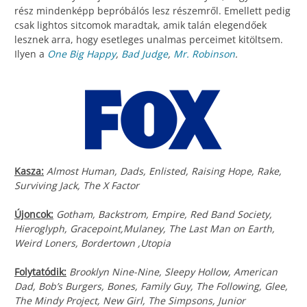
rész mindenképp bepróbálós lesz részemről. Emellett pedig
csak lightos sitcomok maradtak, amik talán elegendőek
lesznek arra, hogy esetleges unalmas perceimet kitöltsem.
Ilyen a
One Big Happy
,
Bad Judge
,
Mr. Robinson
.
Kasza:
Almost Human, Dads, Enlisted, Raising Hope, Rake,
Surviving Jack, The X Factor
Újoncok:
Gotham, Backstrom, Empire, Red Band Society,
Hieroglyph, Gracepoint,Mulaney, The Last Man on Earth,
Weird Loners, Bordertown ,Utopia
Folytatódik:
Brooklyn Nine-Nine, Sleepy Hollow, American
Dad, Bob’s Burgers, Bones, Family Guy, The Following, Glee,
The Mindy Project, New Girl, The Simpsons, Junior