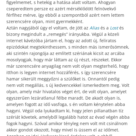
figyelmemet, s hetekig a hatása alatt voltam. Ahogyan
cseperedtem persze ez azért mérséklődött felnövekvő
férfihez mérve, így ebből a szempontból azért nem lettem
szerencsére olyan, mint gyermekként.
Aztán nagyjából úgy el voltam, de jött az
Alias
és a
Lost
és
bizony megindult a „remegés” irányukba. Végül a közeli
internet kávézóba jártam el, hogy az adott új, feliratos
epizódokat megtekinthessem, s minden más ismerősömnek,
aki szintén rajongója az említett szériának kicsit az arcába
mosolyogjak, hogy már láttam az új részt, részeket. Ekkor
már szerencsére anyagilag nem volt olyan megterhelő, hogy
itthon is legyen internet hozzáférés, s így szerencsére
hamar sikerült meggyőzni a szülőket is. Onnantól pedig
nem volt megállás, s új kedvencekkel ismerkedtem meg. Volt
olyan, amely már hivatalos véget ért, de volt olyan, amelyet
egyszerűen lezáratlanul félbe maradt. De akadt olyan is,
amelyen fogott az idő vasfoga, s én voltam kénytelen abba
hagyni. Végül oda lyukadtam ki, hogy jelen pillanatban tíz
szériát követek, amelyből legalább hatot az évad végén abba
fogok hagyni. Szóval amikor tényleg nem volt mit csinálnom
akkor gondot okozott, hogy mivel is üssem el az időmet.