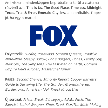
Ami viszont mindenképpen bepróbálásra kerül a csatorna
részéről az a
This Is Us
,
The Good Place, Timeless, Midnight
Texas, Trial & Error, Emerald City
lesz a bepróbálós. Tippre
jó, ha egy is marad.
Folytatódik:
Lucifer, Rosewood, Scream Queens, Brooklyn
Nine-Nine, Sleepy Hollow, Bob’s Burgers, Bones, Family Guy,
New Girl, The Simpsons, The Last Man on Earth, Gotham,
Empire,Hell’s Kitchen, Masterchef Junior
Kasza:
Second Chance, Minority Report, Cooper Barrett’s
Guide to Surviving Life, The Grinder, Grandfathered,
Bordertown, American Idol, Knock Knock Live
Új sorozat:
Prison Break, 24: Legacy, A.P.B., Pitch, The
Exorcist, Lethal Weapon, Shots Fired, Star,The Mick, Making