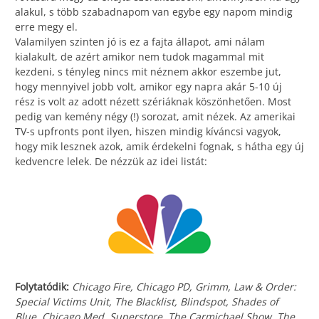
alakul, s több szabadnapom van egybe egy napom mindig
erre megy el.
Valamilyen szinten jó is ez a fajta állapot, ami nálam
kialakult, de azért amikor nem tudok magammal mit
kezdeni, s tényleg nincs mit néznem akkor eszembe jut,
hogy mennyivel jobb volt, amikor egy napra akár 5-10 új
rész is volt az adott nézett szériáknak köszönhetően. Most
pedig van kemény négy (!) sorozat, amit nézek. Az amerikai
TV-s upfronts pont ilyen, hiszen mindig kíváncsi vagyok,
hogy mik lesznek azok, amik érdekelni fognak, s hátha egy új
kedvencre lelek. De nézzük az idei listát:
Folytatódik:
Chicago Fire, Chicago PD, Grimm, Law & Order:
Special Victims Unit, The Blacklist, Blindspot, Shades of
Blue, Chicago Med, Superstore, The Carmichael Show, The