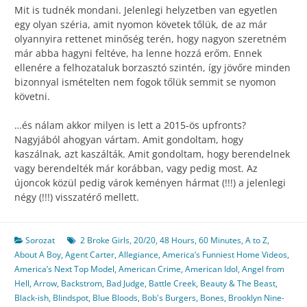
Mit is tudnék mondani. Jelenlegi helyzetben van egyetlen
egy olyan széria, amit nyomon követek tőlük, de az már
olyannyira rettenet minőség terén, hogy nagyon szeretném
már abba hagyni feltéve, ha lenne hozzá erőm. Ennek
ellenére a felhozataluk borzasztó szintén, így jövőre minden
bizonnyal ismételten nem fogok tőlük semmit se nyomon
követni.
…és nálam akkor milyen is lett a 2015-ös upfronts?
Nagyjából ahogyan vártam. Amit gondoltam, hogy
kaszálnak, azt kaszálták. Amit gondoltam, hogy berendelnek
vagy berendelték már korábban, vagy pedig most. Az
újoncok közül pedig várok keményen hármat (!!!) a jelenlegi
négy (!!!) visszatérő mellett.
Sorozat
2 Broke Girls
,
20/20
,
48 Hours
,
60 Minutes
,
A to Z
,
About A Boy
,
Agent Carter
,
Allegiance
,
America’s Funniest Home Videos
,
America’s Next Top Model
,
American Crime
,
American Idol
,
Angel from
Hell
,
Arrow
,
Backstrom
,
Bad Judge
,
Battle Creek
,
Beauty & The Beast
,
Black-ish
,
Blindspot
,
Blue Bloods
,
Bob's Burgers
,
Bones
,
Brooklyn Nine-