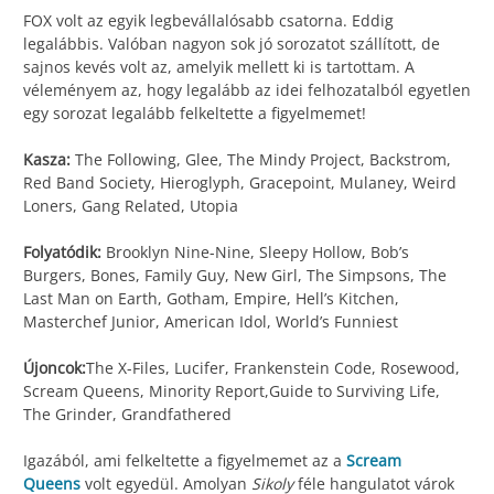
FOX volt az egyik legbevállalósabb csatorna. Eddig
legalábbis. Valóban nagyon sok jó sorozatot szállított, de
sajnos kevés volt az, amelyik mellett ki is tartottam. A
véleményem az, hogy legalább az idei felhozatalból egyetlen
egy sorozat legalább felkeltette a figyelmemet!
Kasza:
The Following, Glee, The Mindy Project, Backstrom,
Red Band Society, Hieroglyph, Gracepoint, Mulaney, Weird
Loners, Gang Related, Utopia
Folyatódik:
Brooklyn Nine-Nine, Sleepy Hollow, Bob’s
Burgers, Bones, Family Guy, New Girl, The Simpsons, The
Last Man on Earth, Gotham, Empire, Hell’s Kitchen,
Masterchef Junior, American Idol, World’s Funniest
Újoncok:
The X-Files, Lucifer, Frankenstein Code, Rosewood,
Scream Queens, Minority Report,Guide to Surviving Life,
The Grinder, Grandfathered
Igazából, ami felkeltette a figyelmemet az a
Scream
Queens
volt egyedül. Amolyan
Sikoly
féle hangulatot várok