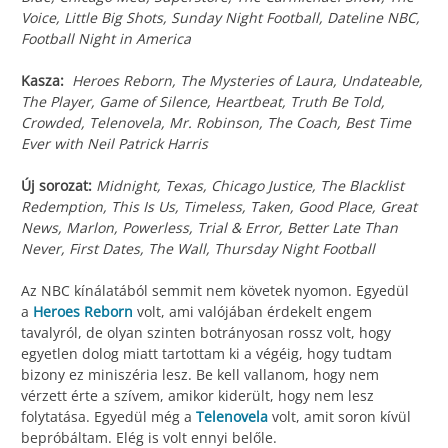
Voice, Little Big Shots, Sunday Night Football, Dateline NBC,
Football Night in America
Kasza:
Heroes Reborn, The Mysteries of Laura, Undateable,
The Player, Game of Silence, Heartbeat, Truth Be Told,
Crowded, Telenovela, Mr. Robinson, The Coach, Best Time
Ever with Neil Patrick Harris
Új sorozat:
Midnight, Texas, Chicago Justice, The Blacklist
Redemption, This Is Us, Timeless, Taken, Good Place, Great
News, Marlon, Powerless, Trial & Error, Better Late Than
Never, First Dates, The Wall, Thursday Night Football
Az NBC kínálatából semmit nem követek nyomon. Egyedül
a
Heroes Reborn
volt, ami valójában érdekelt engem
tavalyról, de olyan szinten botrányosan rossz volt, hogy
egyetlen dolog miatt tartottam ki a végéig, hogy tudtam
bizony ez miniszéria lesz. Be kell vallanom, hogy nem
vérzett érte a szívem, amikor kiderült, hogy nem lesz
folytatása. Egyedül még a
Telenovela
volt, amit soron kívül
bepróbáltam. Elég is volt ennyi belőle.