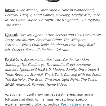
Kasza:
Killer Women, Once Upon A Time in Wonderland,
Betrayal, Lucky 7, Mind Games, Mixology, Trophy Wife, Back
in The Game, Super Fun Night, The Neighbors, Suburgatory,
The Asset
Újoncok
:
Forever, Agent Carter, Secrets and Lies, How To Get
Away with Murder, American Crime, The Whispers,
Astronaut Wives Club,Selfie, Manhattan Love Story, Black-
ish, Cristela, Fresh off the Boat, Galavant
Folytatódik:
Resurrection, Nashville, Castle, Last Man
Standing, The Goldbergs, The Middle, Grey’s Anatomy,
Marvel’s Agents of S.H.I.E.L.D, Modern Family, Once Upon A
Time, Revenge, Scandal, Shark Tank, Dancing with the Stars,
The Bachelor, The Great Christmas Light Fight., The Taste,
20/20, America’s Funniest Home Videos
Az abc nem hozott nagy meglepetést nekem, már ami a
folytatásokat illeti. Az már más kérdés, hogy ezekből
egyetlen egynek örülök, az pedig a
Resurrection
, amely