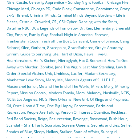
Nine
,
Castle
,
Celebrity Apprentice + Sunday Night Football
,
Chicago Fire
,
Chicago Med
,
Chicago PD
,
Code Black
,
Constantine
,
Containment
,
Crazy
Ex-Girlfriend
,
Criminal Minds
,
Criminal Minds Beyond Borders + Life in
Pieces
,
Cristela
,
Crowded
,
CSI
,
CSI: Cyber
,
Dancing with the Stars
,
Dateline NBC
,
DC’s Legends of Tomorrow
,
Dr. Ken
,
Elementary
,
Emerald
City
,
Empire
,
Family Guy
,
Football Night in America
,
Forever
,
Frankenstein Code
,
Fresh off the Boat
,
Galavant
,
Game of Silence
,
Gang
Related
,
Glee
,
Gotham
,
Gracepoint
,
Grandfathered
,
Grey's Anatomy
,
Grimm
,
Guide to Surviving Life
,
Hart of Dixie
,
Hawaii Five-0
,
Heartbreakers
,
Hell’s Kitchen
,
Hieroglyph
,
Hot & Bothered
,
How To Get
Away with Murder
,
iZombie
,
Jane The Virgin
,
Last Man Standing
,
Law &
Order: Special Victims Unit
,
Limitless
,
Lucifer
,
Madam Secretary
,
Manhattan Love Story
,
Marry Me
,
Marvel’s Agents of S.H.I.E.L.D.
,
Masterchef Junior
,
Me and The End of The World
,
Mike & Molly
,
Minority
Report
,
Mission Control
,
Modern Family
,
Mom
,
Mulaney
,
Nashville
,
NCIS
,
NCIS: Los Angeles
,
NCIS: New Orleans
,
New Girl
,
Of Kings and Prophets
,
Oil
,
Once Upon A Time
,
One Big Happy
,
Parenthood
,
Parks and
Recreation
,
People Are Talking
,
Person Of Interest
,
Quantico
,
Reckless
,
Red Band Society
,
Reign
,
Resurrection
,
Revenge
,
Rosewood
,
Rush Hour
,
Scandal + Shark Tank
,
Scorpion
,
Scream Queens
,
Secrets and Lies
,
Selfie
,
Shades of Blue
,
Sleepy Hollow
,
Stalker
,
State of Affairs
,
Supergirl
,