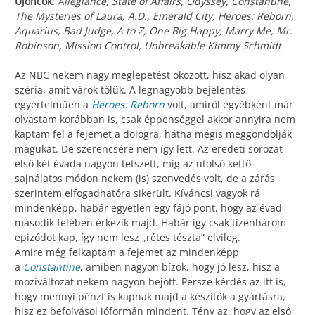
Újoncok
:
Allegiance, State of Affairs, Odyssey, Constantine,
The Mysteries of Laura, A.D., Emerald City, Heroes: Reborn,
Aquarius, Bad Judge, A to Z, One Big Happy, Marry Me, Mr.
Robinson, Mission Control, Unbreakable Kimmy Schmidt
Az NBC nekem nagy meglepetést okozott, hisz akad olyan
széria, amit várok tőlük. A legnagyobb bejelentés
egyértelműen a
Heroes: Reborn
volt, amiről egyébként már
olvastam korábban is, csak éppenséggel akkor annyira nem
kaptam fel a fejemet a dologra, hátha mégis meggondolják
magukat. De szerencsére nem így lett. Az eredeti sorozat
első két évada nagyon tetszett, míg az utolsó kettő
sajnálatos módon nekem (is) szenvedés volt, de a zárás
szerintem elfogadhatóra sikerült. Kíváncsi vagyok rá
mindenképp, habár egyetlen egy fájó pont, hogy az évad
második felében érkezik majd. Habár így csak tizenhárom
epizódot kap, így nem lesz „rétes tészta” elvileg.
Amire még felkaptam a fejemet az mindenképp
a
Constantine
, amiben nagyon bízok, hogy jó lesz, hisz a
moziváltozat nekem nagyon bejött. Persze kérdés az itt is,
hogy mennyi pénzt is kapnak majd a készítők a gyártásra,
hisz ez befolyásol jóformán mindent. Tény az, hogy az első