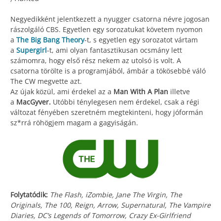
Negyedikként jelentkezett a nyugger csatorna névre jogosan
rászolgáló CBS. Egyetlen egy sorozatukat követem nyomon
a
The Big Bang Theory
-t, s egyetlen egy sorozatot vártam
a
Supergirl
-t, ami olyan fantasztikusan ocsmány lett
számomra, hogy első rész nekem az utolsó is volt. A
csatorna törölte is a programjából, ámbár a tökösebbé váló
The CW megvette azt.
Az újak közül, ami érdekel az a
Man With A Plan
illetve
a
MacGyver.
Utóbbi ténylegesen nem érdekel, csak a régi
változat fényében szeretném megtekinteni, hogy jóformán
sz*rrá röhögjem magam a gagyiságán.
Folytatódik:
The Flash, iZombie, Jane The Virgin, The
Originals, The 100, Reign, Arrow, Supernatural, The Vampire
Diaries, DC’s Legends of Tomorrow, Crazy Ex-Girlfriend