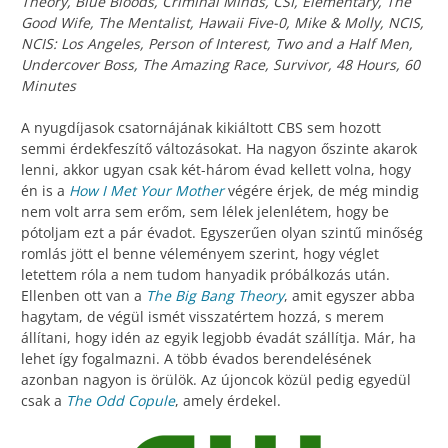
Theory, Blue Bloods, Criminal Minds, CSI, Elementary, The
Good Wife, The Mentalist, Hawaii Five-0, Mike & Molly, NCIS,
NCIS: Los Angeles, Person of Interest, Two and a Half Men,
Undercover Boss, The Amazing Race, Survivor, 48 Hours, 60
Minutes
A nyugdíjasok csatornájának kikiáltott CBS sem hozott
semmi érdekfeszítő változásokat. Ha nagyon őszinte akarok
lenni, akkor ugyan csak két-három évad kellett volna, hogy
én is a
How I Met Your Mother
végére érjek, de még mindig
nem volt arra sem erőm, sem lélek jelenlétem, hogy be
pótoljam ezt a pár évadot. Egyszerűen olyan szintű minőség
romlás jött el benne véleményem szerint, hogy véglet
letettem róla a nem tudom hanyadik próbálkozás után.
Ellenben ott van a
The Big Bang Theory
, amit egyszer abba
hagytam, de végül ismét visszatértem hozzá, s merem
állítani, hogy idén az egyik legjobb évadát szállítja. Már, ha
lehet így fogalmazni. A több évados berendelésének
azonban nagyon is örülök. Az újoncok közül pedig egyedül
csak a
The Odd Copule
, amely érdekel.