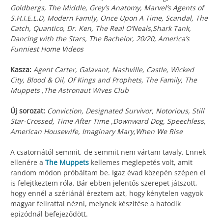
Goldbergs, The Middle, Grey’s Anatomy, Marvel’s Agents of
S.H.I.E.L.D, Modern Family, Once Upon A Time, Scandal, The
Catch, Quantico, Dr. Ken, The Real O’Neals,Shark Tank,
Dancing with the Stars, The Bachelor, 20/20, America’s
Funniest Home Videos
Kasza:
Agent Carter, Galavant, Nashville, Castle, Wicked
City, Blood & Oil, Of Kings and Prophets, The Family, The
Muppets ,The Astronaut Wives Club
Új sorozat:
Conviction, Designated Survivor, Notorious, Still
Star-Crossed, Time After Time ,Downward Dog, Speechless,
American Housewife, Imaginary Mary,When We Rise
A csatornától semmit, de semmit nem vártam tavaly. Ennek
ellenére a
The Muppets
kellemes meglepetés volt, amit
random módon próbáltam be. Igaz évad közepén szépen el
is felejtkeztem róla. Bár ebben jelentős szerepet játszott,
hogy ennél a szériánál éreztem azt, hogy kénytelen vagyok
magyar felirattal nézni, melynek készítése a hatodik
epizódnál befejeződött.