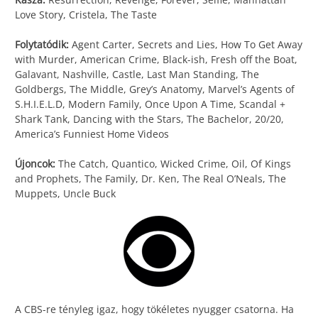
Love Story, Cristela, The Taste
Folytatódik:
Agent Carter, Secrets and Lies, How To Get Away
with Murder, American Crime, Black-ish, Fresh off the Boat,
Galavant, Nashville, Castle, Last Man Standing, The
Goldbergs, The Middle, Grey’s Anatomy, Marvel’s Agents of
S.H.I.E.L.D, Modern Family, Once Upon A Time, Scandal +
Shark Tank, Dancing with the Stars, The Bachelor, 20/20,
America’s Funniest Home Videos
Újoncok:
The Catch, Quantico, Wicked Crime, Oil, Of Kings
and Prophets, The Family, Dr. Ken, The Real O’Neals, The
Muppets, Uncle Buck
A CBS-re tényleg igaz, hogy tökéletes nyugger csatorna. Ha