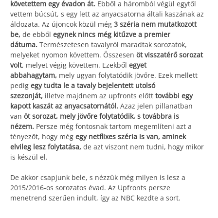
követettem egy évadon át.
Ebből a háromból végül egytől
vettem búcsút, s egy lett az anyacsatorna általi kaszának az
áldozata. Az újoncok közül még
3 széria nem mutatkozott
be,
de ebből
egynek nincs még kitűzve a premier
dátuma.
Természetesen tavalyról maradtak sorozatok,
melyeket nyomon követtem. Összesen
öt visszatérő sorozat
volt
, melyet végig követtem. Ezekből
egyet
abbahagytam,
mely ugyan folytatódik jövőre. Ezek mellett
pedig
egy tudta le a tavaly bejelentett utolsó
szezonját,
illetve majdnem az upfronts előtt
további egy
kapott kaszát az anyacsatornától.
Azaz jelen pillanatban
van
öt sorozat, mely jövőre folytatódik, s továbbra is
nézem.
Persze még fontosnak tartom megemlíteni azt a
tényezőt, hogy még
egy netflixes széria is van, aminek
elvileg lesz folytatása,
de azt viszont nem tudni, hogy mikor
is készül el.
De akkor csapjunk bele, s nézzük még milyen is lesz a
2015/2016-os sorozatos évad. Az Upfronts persze
menetrend szerűen indult, így az NBC kezdte a sort.