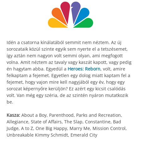
Idén a csatorna kínálatából semmit nem néztem. Az új
sorozataik közül szinte egyik sem nyerte el a tetszésemet,
így aztán nem nagyon volt semmi olyan, ami megfogott
volna. Amit néztem az tavaly vagy kaszát kapott, vagy pedig
én hagytam abba. Egyedül a
Heroes: Reborn
, volt, amire
felkaptam a fejemet. Egyetlen egy dolog miatt kaptam fel a
fejemet, hogy vajon mire kell nagyjából egy év, hogy egy
sorozat képernyőre kerüljön? Ez azért egy kicsit csalódás
volt. Van még egy széria, de az szintén nyáron mutatkozik
be.
Kasza:
About a Boy, Parenthood, Parks and Recreation,
Allegiance, State of Affairs, The Slap, Constantine, Bad
Judge, A to Z, One Big Happy, Marry Me, Mission Control,
Unbreakable Kimmy Schmidt, Emerald City