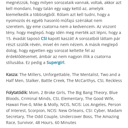
megnézzük, hogy milyen sorozataik vannak, voltak, akkor azt
kell mondani, hogy talán egy vagy kettő az, amelyik
kiemelkedik a többségből. Rólam azt kell tudni, hogy a
nyomozós és egyéb hasonló műfajú szériákat nem
szeretem, így eme csatorna nem a kedvencem. Az viszont
tény, hogy meglepő, hogy idén meg merték azt lépni, hogy a
15. évadát taposó
CSI
kapott kaszát! A sorozatból láttam pár
részt szülők révén, mivel én nem nézem. A másik meglepő
dolog, hogy egyetlen egy sorozat keltette fel az
érdeklődésemet, ámbár az nem nagyon illik a csatorna
stílusába. Ez pedig a
Supergirl
.
Kasza:
The Millers, Unforgettable, The Mentalist, Two and a
Half Men, Stalker, Battle Creek, The McCarthys, CSI, Reckless
Folytatódik:
Mom, 2 Broke Girls, The Big Bang Theory, Blue
Bloods, Criminal Minds, CSI, Elementary, The Good Wife,
Hawaii Five-0, Mike & Molly, NCIS, NCIS: Los Angeles, Person
of Interest, Scorpion, NCIS: New Orleans, CSI: Cyber, Madam
Secretary, The Odd Couple, Undercover Boss, The Amazing
Race, Survivor, 48 Hours, 60 Minutes