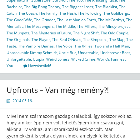
Supernatural
,
Superstore
,
Survivor
,
The 100
,
The Amazing Race
,
The
Bachelor
,
The Big Bang Theory
,
The Biggest Loser
,
The Blacklist
,
The
Catch
,
The Coach
,
The Family
,
The Flash
,
The Following
,
The Goldbergs
,
The Good Wife
,
The Grinder
,
The Last Man on Earth
,
The McCarthys
,
The
Mentalist
,
The Messengers
,
The Middle
,
The Millers
,
The Mindy-project
,
The Muppets
,
The Mysteries of Laura
,
The Night Shift
,
The Odd Couple
,
The Originals
,
The Player
,
The Real O’Neals
,
The Simpsons
,
The Slap
,
The
Taste
,
The Vampire Diaries
,
The Voice
,
The X-files
,
Two and a Half Men
,
Unbreakable Kimmy Schmidt
,
Uncle Buc
,
Undateable
,
Undercover Boss
,
Unforgettable
,
Utopia
,
Weird Loners
,
Wicked Crime
,
World’s Funniest
,
You
Hozzászólok!
Upfronts – Van még remény?!
2014.05.16.
Mivel nem származom gazdag családból, így sokszor volt az,
hogy amikor épp nem volt lehetőségem kinn csavarogni,
akkor a TV volt az, ami szórakozási eszköz volt. Már
gyermekként is voltak olyan címek, amelyek felkeltették a