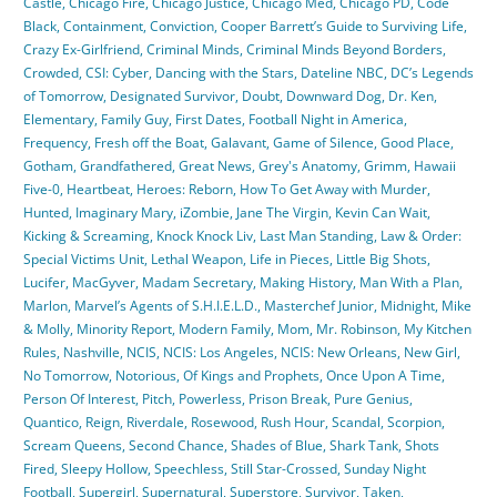
Castle
,
Chicago Fire
,
Chicago Justice
,
Chicago Med
,
Chicago PD
,
Code
Black
,
Containment
,
Conviction
,
Cooper Barrett’s Guide to Surviving Life
,
Crazy Ex-Girlfriend
,
Criminal Minds
,
Criminal Minds Beyond Borders
,
Crowded
,
CSI: Cyber
,
Dancing with the Stars
,
Dateline NBC
,
DC’s Legends
of Tomorrow
,
Designated Survivor
,
Doubt
,
Downward Dog
,
Dr. Ken
,
Elementary
,
Family Guy
,
First Dates
,
Football Night in America
,
Frequency
,
Fresh off the Boat
,
Galavant
,
Game of Silence
,
Good Place
,
Gotham
,
Grandfathered
,
Great News
,
Grey's Anatomy
,
Grimm
,
Hawaii
Five-0
,
Heartbeat
,
Heroes: Reborn
,
How To Get Away with Murder
,
Hunted
,
Imaginary Mary
,
iZombie
,
Jane The Virgin
,
Kevin Can Wait
,
Kicking & Screaming
,
Knock Knock Liv
,
Last Man Standing
,
Law & Order:
Special Victims Unit
,
Lethal Weapon
,
Life in Pieces
,
Little Big Shots
,
Lucifer
,
MacGyver
,
Madam Secretary
,
Making History
,
Man With a Plan
,
Marlon
,
Marvel’s Agents of S.H.I.E.L.D.
,
Masterchef Junior
,
Midnight
,
Mike
& Molly
,
Minority Report
,
Modern Family
,
Mom
,
Mr. Robinson
,
My Kitchen
Rules
,
Nashville
,
NCIS
,
NCIS: Los Angeles
,
NCIS: New Orleans
,
New Girl
,
No Tomorrow
,
Notorious
,
Of Kings and Prophets
,
Once Upon A Time
,
Person Of Interest
,
Pitch
,
Powerless
,
Prison Break
,
Pure Genius
,
Quantico
,
Reign
,
Riverdale
,
Rosewood
,
Rush Hour
,
Scandal
,
Scorpion
,
Scream Queens
,
Second Chance
,
Shades of Blue
,
Shark Tank
,
Shots
Fired
,
Sleepy Hollow
,
Speechless
,
Still Star-Crossed
,
Sunday Night
Football
,
Supergirl
,
Supernatural
,
Superstore
,
Survivor
,
Taken
,