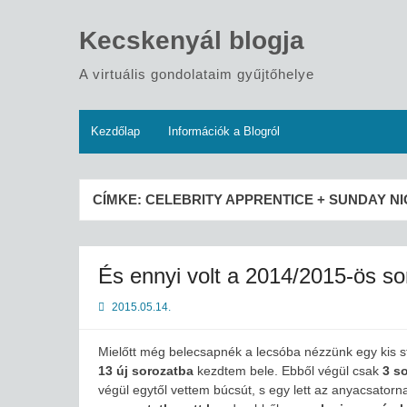
Skip
to
Kecskenyál blogja
content
A virtuális gondolataim gyűjtőhelye
Kezdőlap
Információk a Blogról
CÍMKE:
CELEBRITY APPRENTICE + SUNDAY N
És ennyi volt a 2014/2015-ös so
2015.05.14.
Mielőtt még belecsapnék a lecsóba nézzünk egy kis st
13 új sorozatba
kezdtem bele. Ebből végül csak
3 s
végül egytől vettem búcsút, s egy lett az anyacsatorn