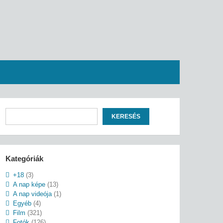
Keresés
KERESÉS
Kategóriák
+18
(3)
A nap képe
(13)
A nap videója
(1)
Egyéb
(4)
Film
(321)
Fotók
(126)