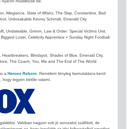
én nyáron mutatkozik be.
, Allegiance, State of Affairs, The Slap, Constantine, Bad
ntrol, Unbreakable Kimmy Schmidt, Emerald City
ft, Undateable, Grimm, Law & Order: Special Victims Unit,
 Biggest Loser, Celebrity Apprentice + Sunday Night Football,
 Heartbreakers, Blindspot, Shades of Blue, Emerald City,
store, The Coach, You, Me and The End of The World
ás a
Heroes Reborn
. Remélem tényleg bemutatásra kerül
, hogy legyen belőle valami.
alábbis. Valóban nagyon sok jó sorozatot szállított, de
 A véleményem az, hogy legalább az idei felhozatalból egyetlen