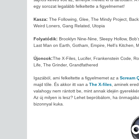
egy sorozat legalább felkeltette a figyelmemet!
Kasza:
The Following, Glee, The Mindy Project, Back
Weird Loners, Gang Related, Utopia
Folyatódik:
Brooklyn Nine-Nine, Sleepy Hollow, Bob
Last Man on Earth, Gotham, Empire, Hell’s Kitchen, M
Újoncok:
The X-Files, Lucifer, Frankenstein Code, 
Life, The Grinder, Grandfathered
Igazából, ami felkeltette a figyelmemet az a
Scream 
majd tőle. És akkor itt van a
The X-files
, aminek ered
valahogy nem rántott be, mint annak idején gyerekként
Az új milyen is lesz? Lehet bepróbálom, ha önmagában
bizonnyal kuka.