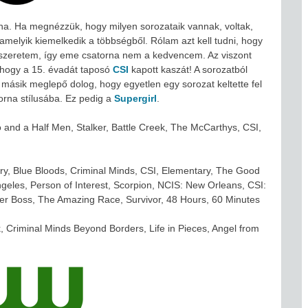
rna. Ha megnézzük, hogy milyen sorozataik vannak, voltak,
 amelyik kiemelkedik a többségből. Rólam azt kell tudni, hogy
szeretem, így eme csatorna nem a kedvencem. Az viszont
 hogy a 15. évadát taposó
CSI
kapott kaszát! A sorozatból
 másik meglepő dolog, hogy egyetlen egy sorozat keltette fel
orna stílusába. Ez pedig a
Supergirl
.
o and a Half Men, Stalker, Battle Creek, The McCarthys, CSI,
y, Blue Bloods, Criminal Minds, CSI, Elementary, The Good
ngeles, Person of Interest, Scorpion, NCIS: New Orleans, CSI:
r Boss, The Amazing Race, Survivor, 48 Hours, 60 Minutes
k, Criminal Minds Beyond Borders, Life in Pieces, Angel from