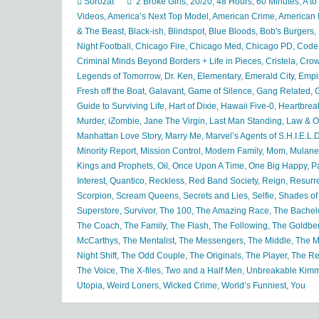
Sorozat
2 Broke Girls
,
20/20
,
48 Hours
,
60 Minutes
,
A to
Videos
,
America’s Next Top Model
,
American Crime
,
American 
& The Beast
,
Black-ish
,
Blindspot
,
Blue Bloods
,
Bob's Burgers
,
Night Football
,
Chicago Fire
,
Chicago Med
,
Chicago PD
,
Code
Criminal Minds Beyond Borders + Life in Pieces
,
Cristela
,
Cro
Legends of Tomorrow
,
Dr. Ken
,
Elementary
,
Emerald City
,
Empi
Fresh off the Boat
,
Galavant
,
Game of Silence
,
Gang Related
,
Guide to Surviving Life
,
Hart of Dixie
,
Hawaii Five-0
,
Heartbrea
Murder
,
iZombie
,
Jane The Virgin
,
Last Man Standing
,
Law & Or
Manhattan Love Story
,
Marry Me
,
Marvel’s Agents of S.H.I.E.L.D
Minority Report
,
Mission Control
,
Modern Family
,
Mom
,
Mulane
Kings and Prophets
,
Oil
,
Once Upon A Time
,
One Big Happy
,
P
Interest
,
Quantico
,
Reckless
,
Red Band Society
,
Reign
,
Resurre
Scorpion
,
Scream Queens
,
Secrets and Lies
,
Selfie
,
Shades of
Superstore
,
Survivor
,
The 100
,
The Amazing Race
,
The Bachel
The Coach
,
The Family
,
The Flash
,
The Following
,
The Goldbe
McCarthys
,
The Mentalist
,
The Messengers
,
The Middle
,
The Mi
Night Shift
,
The Odd Couple
,
The Originals
,
The Player
,
The Re
The Voice
,
The X-files
,
Two and a Half Men
,
Unbreakable Kimm
Utopia
,
Weird Loners
,
Wicked Crime
,
World’s Funniest
,
You