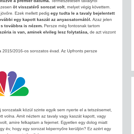
itűzve a premier dátuma.
Természetesen tavalyról
sszesen
öt visszatérő sorozat volt
, melyet végig követtem.
 jövőre. Ezek mellett pedig
egy tudta le a tavaly bejelentett
ovábbi egy kapott kaszát az anyacsatornától.
Azaz jelen
, s továbbra is nézem.
Persze még fontosnak tartom
széria is van, aminek elvileg lesz folytatása,
de azt viszont
 a 2015/2016-os sorozatos évad. Az Upfronts persze
 sorozataik közül szinte egyik sem nyerte el a tetszésemet,
t volna. Amit néztem az tavaly vagy kaszát kapott, vagy
 volt, amire felkaptam a fejemet. Egyetlen egy dolog miatt
egy év, hogy egy sorozat képernyőre kerüljön? Ez azért egy