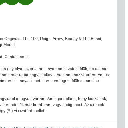
he Originals, The 100, Reign, Arrow, Beauty & The Beast,
op Model
nd, Containment
tlen egy olyan széria, amit nyomon követek tőlük, de az már
retném már abba hagyni feltéve, ha lenne hozzá erőm. Ennek
 minden bizonnyal ismételten nem fogok tőlük semmit se
Nagyjából ahogyan vártam. Amit gondoltam, hogy kaszálnak,
y berendelték már korábban, vagy pedig most. Az újoncok
y (!!!) visszatérő mellett.