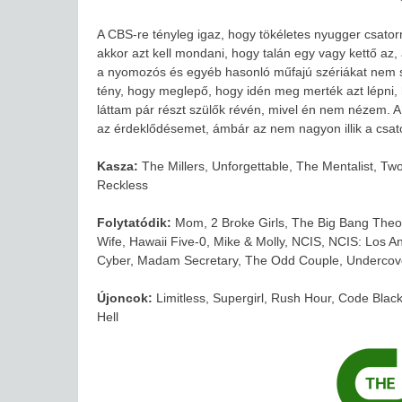
A CBS-re tényleg igaz, hogy tökéletes nyugger csato
akkor azt kell mondani, hogy talán egy vagy kettő az,
a nyomozós és egyéb hasonló műfajú szériákat nem 
tény, hogy meglepő, hogy idén meg merték azt lépni,
láttam pár részt szülők révén, mivel én nem nézem. A
az érdeklődésemet, ámbár az nem nagyon illik a csat
Kasza:
The Millers, Unforgettable, The Mentalist, Tw
Reckless
Folytatódik:
Mom, 2 Broke Girls, The Big Bang Theor
Wife, Hawaii Five-0, Mike & Molly, NCIS, NCIS: Los A
Cyber, Madam Secretary, The Odd Couple, Undercove
Újoncok:
Limitless, Supergirl, Rush Hour, Code Blac
Hell