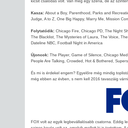
kicsit csalódás volt. Van még egy széria, de az szint
Kasza:
About a Boy, Parenthood, Parks and Recreation
Judge, A to Z, One Big Happy, Marry Me, Mission Co
Folytatódik:
Chicago Fire, Chicago PD, The Night Shi
The Blacklist, The Mysteries of Laura, The Voice, The
Dateline NBC, Football Night in America
Újoncok:
The Player, Game of Silence, Chicago Med,
People Are Talking, Crowded, Hot & Bothered, Super
És mi is érdekel engem? Egyelőre még mindig toplist
még ebben az évben, s nem kell 2016 tavaszáig várni
FOX volt az egyik legbevállalósabb csatorna. Eddig leg
sajnos kevés volt az, amelyik mellett ki is tartottam.