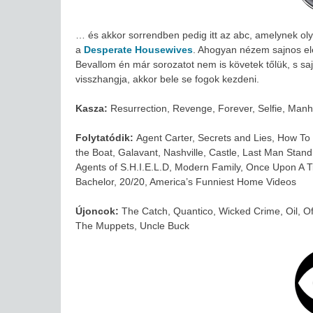
… és akkor sorrendben pedig itt az abc, amelynek oly
a
Desperate Housewives
. Ahogyan nézem sajnos el
Bevallom én már sorozatot nem is követek tőlük, s sajn
visszhangja, akkor bele se fogok kezdeni.
Kasza:
Resurrection, Revenge, Forever, Selfie, Manha
Folytatódik:
Agent Carter, Secrets and Lies, How To
the Boat, Galavant, Nashville, Castle, Last Man Stan
Agents of S.H.I.E.L.D, Modern Family, Once Upon A T
Bachelor, 20/20, America’s Funniest Home Videos
Újoncok:
The Catch, Quantico, Wicked Crime, Oil, O
The Muppets, Uncle Buck