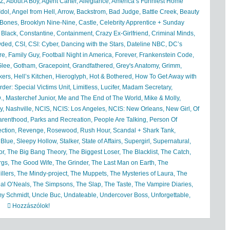
 Z
,
About A Boy
,
Agent Carter
,
Allegiance
,
America’s Funniest Home
Idol
,
Angel from Hell
,
Arrow
,
Backstrom
,
Bad Judge
,
Battle Creek
,
Beauty
Bones
,
Brooklyn Nine-Nine
,
Castle
,
Celebrity Apprentice + Sunday
 Black
,
Constantine
,
Containment
,
Crazy Ex-Girlfriend
,
Criminal Minds
,
wded
,
CSI
,
CSI: Cyber
,
Dancing with the Stars
,
Dateline NBC
,
DC’s
re
,
Family Guy
,
Football Night in America
,
Forever
,
Frankenstein Code
,
Glee
,
Gotham
,
Gracepoint
,
Grandfathered
,
Grey's Anatomy
,
Grimm
,
kers
,
Hell’s Kitchen
,
Hieroglyph
,
Hot & Bothered
,
How To Get Away with
der: Special Victims Unit
,
Limitless
,
Lucifer
,
Madam Secretary
,
.
,
Masterchef Junior
,
Me and The End of The World
,
Mike & Molly
,
y
,
Nashville
,
NCIS
,
NCIS: Los Angeles
,
NCIS: New Orleans
,
New Girl
,
Of
arenthood
,
Parks and Recreation
,
People Are Talking
,
Person Of
ction
,
Revenge
,
Rosewood
,
Rush Hour
,
Scandal + Shark Tank
,
 Blue
,
Sleepy Hollow
,
Stalker
,
State of Affairs
,
Supergirl
,
Supernatural
,
or
,
The Big Bang Theory
,
The Biggest Loser
,
The Blacklist
,
The Catch
,
rgs
,
The Good Wife
,
The Grinder
,
The Last Man on Earth
,
The
llers
,
The Mindy-project
,
The Muppets
,
The Mysteries of Laura
,
The
al O’Neals
,
The Simpsons
,
The Slap
,
The Taste
,
The Vampire Diaries
,
y Schmidt
,
Uncle Buc
,
Undateable
,
Undercover Boss
,
Unforgettable
,
Hozzászólok!