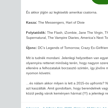
És akkor jöjjön az legkisebb amerikai csatorna.
Kasza:
The Messengers, Hart of Dixie
Folytatódik:
The Flash, iZombie, Jane The Virgin, T
Supernatural, The Vampire Diaries, America’s Next T
Újonc:
DC’s Legends of Tomorrow, Crazy Ex-Girlfrie
Mit is tudnék mondani. Jelenlegi helyzetben van egye
olyannyira rettenet minőség terén, hogy nagyon sze
ellenére a felhozataluk borzasztó szintén, így jövőre
nyomon követni.
…és nálam akkor milyen is lett a 2015-ös upfronts? 
azt kaszálták. Amit gondoltam, hogy berendelnek vag
közül pedig várok keményen hármat (!!!) a jelenlegi nég