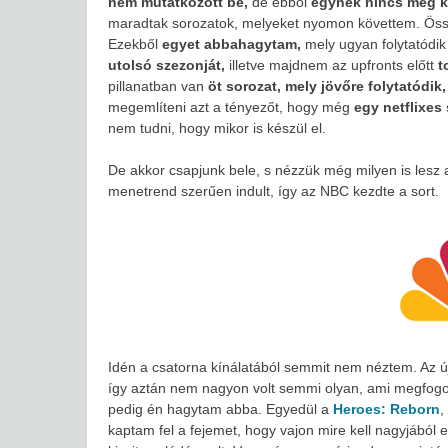
nem mutatkozott be,
de ebből
egynek nincs még k
maradtak sorozatok, melyeket nyomon követtem. Ö
Ezekből
egyet abbahagytam,
mely ugyan folytatódik
utolsó szezonját,
illetve majdnem az upfronts előtt
t
pillanatban van
öt sorozat, mely jövőre folytatódik
megemlíteni azt a tényezőt, hogy még
egy netflixes 
nem tudni, hogy mikor is készül el.
De akkor csapjunk bele, s nézzük még milyen is lesz
menetrend szerűen indult, így az NBC kezdte a sort.
Idén a csatorna kínálatából semmit nem néztem. Az új
így aztán nem nagyon volt semmi olyan, ami megfogot
pedig én hagytam abba. Egyedül a
Heroes: Reborn
,
kaptam fel a fejemet, hogy vajon mire kell nagyjából 