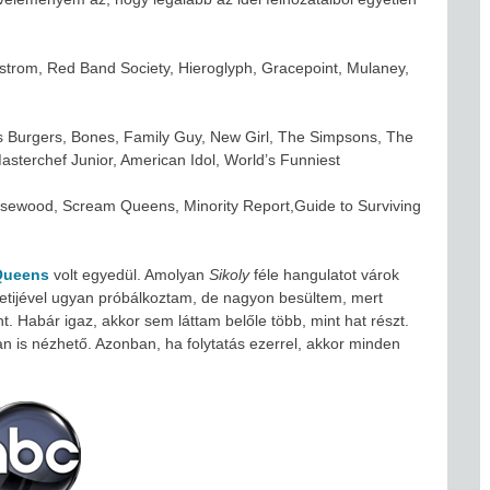
strom, Red Band Society, Hieroglyph, Gracepoint, Mulaney,
’s Burgers, Bones, Family Guy, New Girl, The Simpsons, The
asterchef Junior, American Idol, World’s Funniest
Rosewood, Scream Queens, Minority Report,Guide to Surviving
Queens
volt egyedül. Amolyan
Sikoly
féle hangulatot várok
etijével ugyan próbálkoztam, de nagyon besültem, mert
. Habár igaz, akkor sem láttam belőle több, mint hat részt.
 is nézhető. Azonban, ha folytatás ezerrel, akkor minden