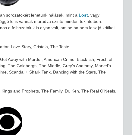
an sorozatokért lehetünk hálásak, mint a
Lost
, vagy
éggé le is vannak maradva szinte minden tekintetben.
os a felhozataluk is olyan volt, amibe ha nem lesz jó kritikai
ttan Love Story, Cristela, The Taste
 Get Away with Murder, American Crime, Black-ish, Fresh off
ding, The Goldbergs, The Middle, Grey’s Anatomy, Marvel’s
ime, Scandal + Shark Tank, Dancing with the Stars, The
f Kings and Prophets, The Family, Dr. Ken, The Real O’Neals,