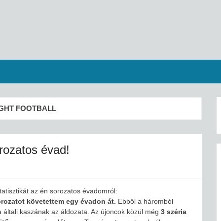
IGHT FOOTBALL
rozatos évad!
atisztikát az én sorozatos évadomról:
orozatot követettem egy évadon át.
Ebből a háromból
a általi kaszának az áldozata. Az újoncok közül még
3 széria