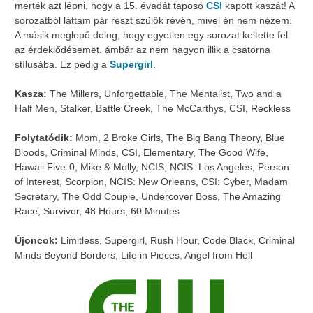
merték azt lépni, hogy a 15. évadát taposó
CSI
kapott kaszát! A
sorozatból láttam pár részt szülők révén, mivel én nem nézem.
A másik meglepő dolog, hogy egyetlen egy sorozat keltette fel
az érdeklődésemet, ámbár az nem nagyon illik a csatorna
stílusába. Ez pedig a
Supergirl
.
Kasza:
The Millers, Unforgettable, The Mentalist, Two and a
Half Men, Stalker, Battle Creek, The McCarthys, CSI, Reckless
Folytatódik:
Mom, 2 Broke Girls, The Big Bang Theory, Blue
Bloods, Criminal Minds, CSI, Elementary, The Good Wife,
Hawaii Five-0, Mike & Molly, NCIS, NCIS: Los Angeles, Person
of Interest, Scorpion, NCIS: New Orleans, CSI: Cyber, Madam
Secretary, The Odd Couple, Undercover Boss, The Amazing
Race, Survivor, 48 Hours, 60 Minutes
Újoncok:
Limitless, Supergirl, Rush Hour, Code Black, Criminal
Minds Beyond Borders, Life in Pieces, Angel from Hell