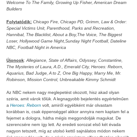
Welcome To The Family, Growing Up Fisher, American Dream
Builders
Folytatódik:
Chicago Fire, Chicago PD, Grimm, Law & Order:
Special Victims Unit, Parenthood, Parks and Recreation,
Hannibal, The Blacklist, About a Boy,The Voice, The Biggest
Loser, Hollywood Game Night,Sunday Night Football, Dateline
NBC, Football Night in America
Újoncok
:
Allegiance, State of Affairs, Odyssey, Constantine,
The Mysteries of Laura, A.D., Emerald City, Heroes: Reborn,
Aquarius, Bad Judge, A to Z, One Big Happy, Marry Me, Mr.
Robinson, Mission Control, Unbreakable Kimmy Schmidt
Az NBC nekem nagy meglepetést okozott, hisz akad olyan
széria, amit várok tőlük. A legnagyobb bejelentés egyértelműen
a
Heroes: Reborn
volt, amiről egyébként már olvastam
korábban is, csak éppenséggel akkor annyira nem kaptam fel a
fejemet a dologra, hátha mégis meggondolják magukat. De
szerencsére nem így lett. Az eredeti sorozat első két évada
nagyon tetszett, míg az utolsó kettő sajnálatos módon nekem