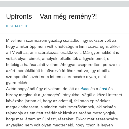
Upfronts – Van még remény?!
2014.05.16.
Mivel nem származom gazdag családból, így sokszor volt az,
hogy amikor épp nem volt lehetőségem kinn csavarogni, akkor
a TV volt az, ami szórakozási eszköz volt. Már gyermekként is
voltak olyan címek, amelyek felkeltették a figyelmemet, s
hetekig a hatása alatt voltam. Ahogyan cseperedtem persze ez
azért mérséklődött felnövekvő férfihez mérve, így ebből a
szempontból azért nem lettem szerencsére olyan, mint
gyermekként.
Aztán nagyjából úgy el voltam, de jött az
Alias
és a
Lost
és
bizony megindult a „remegés” irányukba. Végül a közeli internet
kávézóba jártam el, hogy az adott új, feliratos epizódokat
megtekinthessem, s minden más ismerősömnek, aki szintén
rajongója az említett szériának kicsit az arcába mosolyogjak,
hogy már láttam az új részt, részeket. Ekkor már szerencsére
anyagilag nem volt olyan megterhelő, hogy itthon is legyen