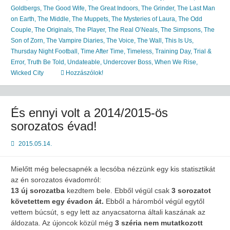
Goldbergs
,
The Good Wife
,
The Great Indoors
,
The Grinder
,
The Last Man
on Earth
,
The Middle
,
The Muppets
,
The Mysteries of Laura
,
The Odd
Couple
,
The Originals
,
The Player
,
The Real O’Neals
,
The Simpsons
,
The
Son of Zorn
,
The Vampire Diaries
,
The Voice
,
The Wall
,
This Is Us
,
Thursday Night Football
,
Time After Time
,
Timeless
,
Training Day
,
Trial &
Error
,
Truth Be Told
,
Undateable
,
Undercover Boss
,
When We Rise
,
Wicked City
Hozzászólok!
És ennyi volt a 2014/2015-ös
sorozatos évad!
2015.05.14.
Mielőtt még belecsapnék a lecsóba nézzünk egy kis statisztikát
az én sorozatos évadomról:
13 új sorozatba
kezdtem bele. Ebből végül csak
3 sorozatot
követettem egy évadon át.
Ebből a háromból végül egytől
vettem búcsút, s egy lett az anyacsatorna általi kaszának az
áldozata. Az újoncok közül még
3 széria nem mutatkozott