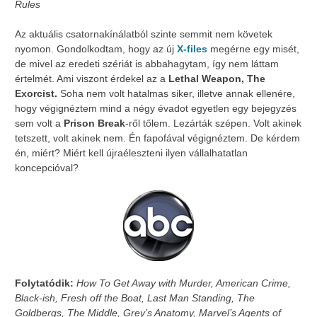
Rules
Az aktuális csatornakínálatból szinte semmit nem követek
nyomon. Gondolkodtam, hogy az új
X-files
megérne egy misét,
de mivel az eredeti szériát is abbahagytam, így nem láttam
értelmét. Ami viszont érdekel az a
Lethal Weapon, The
Exorcist.
Soha nem volt hatalmas siker, illetve annak ellenére,
hogy végignéztem mind a négy évadot egyetlen egy bejegyzés
sem volt a
Prison Break
-ről tőlem. Lezárták szépen. Volt akinek
tetszett, volt akinek nem. Én fapofával végignéztem. De kérdem
én, miért? Miért kell újraéleszteni ilyen vállalhatatlan
koncepcióval?
Folytatódik:
How To Get Away with Murder, American Crime,
Black-ish, Fresh off the Boat, Last Man Standing, The
Goldbergs, The Middle, Grey’s Anatomy, Marvel’s Agents of