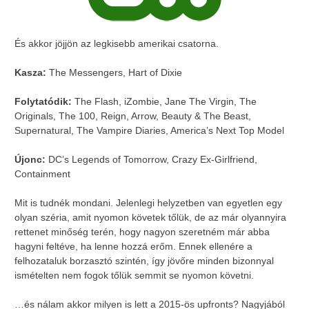
És akkor jöjjön az legkisebb amerikai csatorna.
Kasza:
The Messengers, Hart of Dixie
Folytatódik:
The Flash, iZombie, Jane The Virgin, The
Originals, The 100, Reign, Arrow, Beauty & The Beast,
Supernatural, The Vampire Diaries, America’s Next Top Model
Újonc:
DC’s Legends of Tomorrow, Crazy Ex-Girlfriend,
Containment
Mit is tudnék mondani. Jelenlegi helyzetben van egyetlen egy
olyan széria, amit nyomon követek tőlük, de az már olyannyira
rettenet minőség terén, hogy nagyon szeretném már abba
hagyni feltéve, ha lenne hozzá erőm. Ennek ellenére a
felhozataluk borzasztó szintén, így jövőre minden bizonnyal
ismételten nem fogok tőlük semmit se nyomon követni.
…és nálam akkor milyen is lett a 2015-ös upfronts? Nagyjából