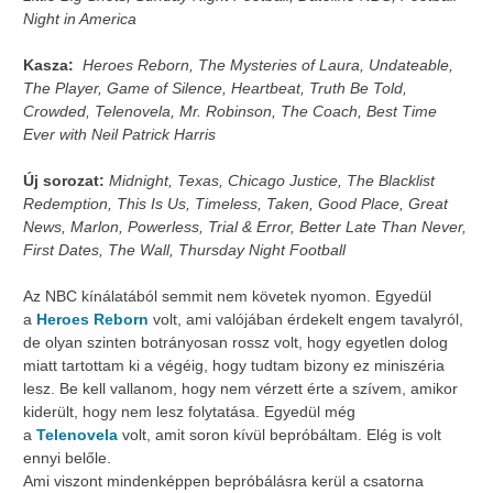
Night in America
Kasza:
Heroes Reborn, The Mysteries of Laura, Undateable,
The Player, Game of Silence, Heartbeat, Truth Be Told,
Crowded, Telenovela, Mr. Robinson, The Coach, Best Time
Ever with Neil Patrick Harris
Új sorozat:
Midnight, Texas, Chicago Justice, The Blacklist
Redemption, This Is Us, Timeless, Taken, Good Place, Great
News, Marlon, Powerless, Trial & Error, Better Late Than Never,
First Dates, The Wall, Thursday Night Football
Az NBC kínálatából semmit nem követek nyomon. Egyedül
a
Heroes Reborn
volt, ami valójában érdekelt engem tavalyról,
de olyan szinten botrányosan rossz volt, hogy egyetlen dolog
miatt tartottam ki a végéig, hogy tudtam bizony ez miniszéria
lesz. Be kell vallanom, hogy nem vérzett érte a szívem, amikor
kiderült, hogy nem lesz folytatása. Egyedül még
a
Telenovela
volt, amit soron kívül bepróbáltam. Elég is volt
ennyi belőle.
Ami viszont mindenképpen bepróbálásra kerül a csatorna