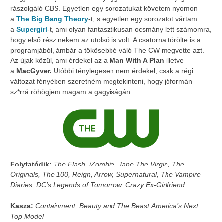
rászolgáló CBS. Egyetlen egy sorozatukat követem nyomon
a
The Big Bang Theory
-t, s egyetlen egy sorozatot vártam
a
Supergirl
-t, ami olyan fantasztikusan ocsmány lett számomra,
hogy első rész nekem az utolsó is volt. A csatorna törölte is a
programjából, ámbár a tökösebbé váló The CW megvette azt.
Az újak közül, ami érdekel az a
Man With A Plan
illetve
a
MacGyver.
Utóbbi ténylegesen nem érdekel, csak a régi
változat fényében szeretném megtekinteni, hogy jóformán
sz*rrá röhögjem magam a gagyiságán.
Folytatódik:
The Flash, iZombie, Jane The Virgin, The
Originals, The 100, Reign, Arrow, Supernatural, The Vampire
Diaries, DC’s Legends of Tomorrow, Crazy Ex-Girlfriend
Kasza:
Containment, Beauty and The Beast,America’s Next
Top Model