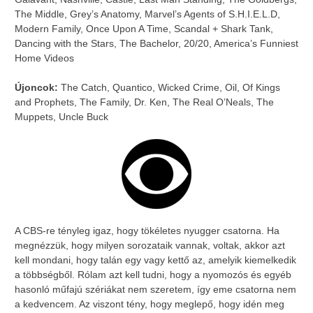
The Middle, Grey’s Anatomy, Marvel’s Agents of S.H.I.E.L.D,
Modern Family, Once Upon A Time, Scandal + Shark Tank,
Dancing with the Stars, The Bachelor, 20/20, America’s Funniest
Home Videos
Újoncok:
The Catch, Quantico, Wicked Crime, Oil, Of Kings
and Prophets, The Family, Dr. Ken, The Real O’Neals, The
Muppets, Uncle Buck
A CBS-re tényleg igaz, hogy tökéletes nyugger csatorna. Ha
megnézzük, hogy milyen sorozataik vannak, voltak, akkor azt
kell mondani, hogy talán egy vagy kettő az, amelyik kiemelkedik
a többségből. Rólam azt kell tudni, hogy a nyomozós és egyéb
hasonló műfajú szériákat nem szeretem, így eme csatorna nem
a kedvencem. Az viszont tény, hogy meglepő, hogy idén meg