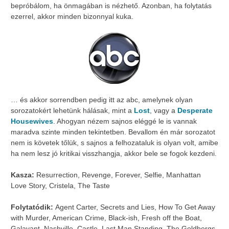
bepróbálom, ha önmagában is nézhető. Azonban, ha folytatás
ezerrel, akkor minden bizonnyal kuka.
… és akkor sorrendben pedig itt az abc, amelynek olyan
sorozatokért lehetünk hálásak, mint a
Lost
, vagy a
Desperate
Housewives
. Ahogyan nézem sajnos eléggé le is vannak
maradva szinte minden tekintetben. Bevallom én már sorozatot
nem is követek tőlük, s sajnos a felhozataluk is olyan volt, amibe
ha nem lesz jó kritikai visszhangja, akkor bele se fogok kezdeni.
Kasza:
Resurrection, Revenge, Forever, Selfie, Manhattan
Love Story, Cristela, The Taste
Folytatódik:
Agent Carter, Secrets and Lies, How To Get Away
with Murder, American Crime, Black-ish, Fresh off the Boat,
Galavant, Nashville, Castle, Last Man Standing, The Goldbergs,