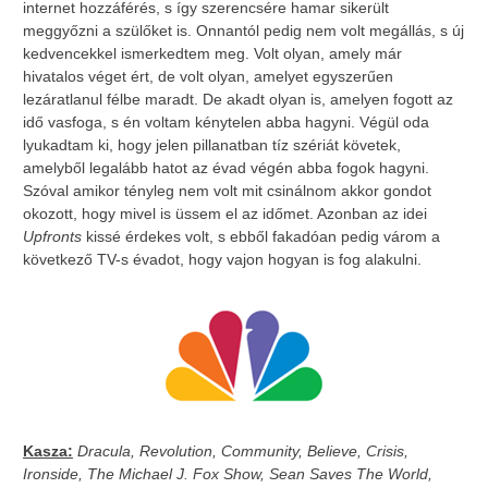
internet hozzáférés, s így szerencsére hamar sikerült
meggyőzni a szülőket is. Onnantól pedig nem volt megállás, s új
kedvencekkel ismerkedtem meg. Volt olyan, amely már
hivatalos véget ért, de volt olyan, amelyet egyszerűen
lezáratlanul félbe maradt. De akadt olyan is, amelyen fogott az
idő vasfoga, s én voltam kénytelen abba hagyni. Végül oda
lyukadtam ki, hogy jelen pillanatban tíz szériát követek,
amelyből legalább hatot az évad végén abba fogok hagyni.
Szóval amikor tényleg nem volt mit csinálnom akkor gondot
okozott, hogy mivel is üssem el az időmet. Azonban az idei
Upfronts
kissé érdekes volt, s ebből fakadóan pedig várom a
következő TV-s évadot, hogy vajon hogyan is fog alakulni.
Kasza:
Dracula, Revolution, Community, Believe, Crisis,
Ironside, The Michael J. Fox Show, Sean Saves The World,