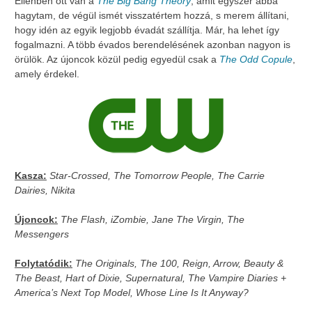
Ellenben ott van a
The Big Bang Theory
, amit egyszer abba
hagytam, de végül ismét visszatértem hozzá, s merem állítani,
hogy idén az egyik legjobb évadát szállítja. Már, ha lehet így
fogalmazni. A több évados berendelésének azonban nagyon is
örülök. Az újoncok közül pedig egyedül csak a
The Odd Copule
,
amely érdekel.
Kasza:
Star-Crossed, The Tomorrow People, The Carrie
Dairies, Nikita
Újoncok:
The Flash, iZombie, Jane The Virgin, The
Messengers
Folytatódik:
The Originals, The 100, Reign, Arrow, Beauty &
The Beast, Hart of Dixie, Supernatural, The Vampire Diaries +
America’s Next Top Model, Whose Line Is It Anyway?