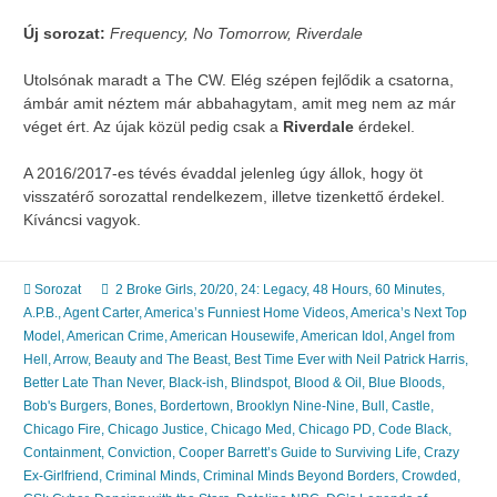
Új sorozat:
Frequency, No Tomorrow, Riverdale
Utolsónak maradt a The CW. Elég szépen fejlődik a csatorna,
ámbár amit néztem már abbahagytam, amit meg nem az már
véget ért. Az újak közül pedig csak a
Riverdale
érdekel.
A 2016/2017-es tévés évaddal jelenleg úgy állok, hogy öt
visszatérő sorozattal rendelkezem, illetve tizenkettő érdekel.
Kíváncsi vagyok.
Sorozat
2 Broke Girls
,
20/20
,
24: Legacy
,
48 Hours
,
60 Minutes
,
A.P.B.
,
Agent Carter
,
America’s Funniest Home Videos
,
America’s Next Top
Model
,
American Crime
,
American Housewife
,
American Idol
,
Angel from
Hell
,
Arrow
,
Beauty and The Beast
,
Best Time Ever with Neil Patrick Harris
,
Better Late Than Never
,
Black-ish
,
Blindspot
,
Blood & Oil
,
Blue Bloods
,
Bob's Burgers
,
Bones
,
Bordertown
,
Brooklyn Nine-Nine
,
Bull
,
Castle
,
Chicago Fire
,
Chicago Justice
,
Chicago Med
,
Chicago PD
,
Code Black
,
Containment
,
Conviction
,
Cooper Barrett’s Guide to Surviving Life
,
Crazy
Ex-Girlfriend
,
Criminal Minds
,
Criminal Minds Beyond Borders
,
Crowded
,