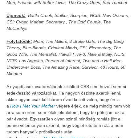
Men, Friends with Better Lives, The Crazy Ones, Bad Teacher
Újoncok:
Battle Creek, Stalker, Scorpion, NCIS: New Orleans,
CSI: Cyber, Madam Secretary , The Odd Couple, The
McCarthys
Folytatódik:
Mom, The Millers, 2 Broke Girls, The Big Bang
Theory, Blue Bloods, Criminal Minds, CSI, Elementary, The
Good Wife, The Mentalist, Hawaii Five-0, Mike & Molly, NCIS,
NCIS: Los Angeles, Person of Interest, Two and a Half Men,
Undercover Boss, The Amazing Race, Survivor, 48 Hours, 60
Minutes
A nyugdíjasok csatornájának kikiáltott CBS sem hozott semmi
érdekfeszítő változásokat. Ha nagyon őszinte akarok lenni,
akkor ugyan csak két-három évad kellett volna, hogy én is
a
How I Met Your Mother
végére érjek, de még mindig nem volt
arra sem erőm, sem lélek jelenlétem, hogy be pótoljam ezt a
pár évadot. Egyszerűen olyan szintű minőség romlás jött el
benne véleményem szerint, hogy véglet letettem róla a nem
tudom hanyadik próbálkozás után.