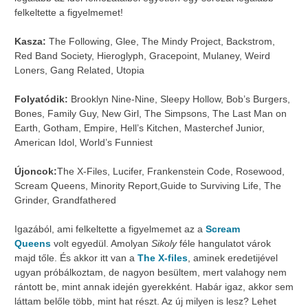
felkeltette a figyelmemet!
Kasza:
The Following, Glee, The Mindy Project, Backstrom,
Red Band Society, Hieroglyph, Gracepoint, Mulaney, Weird
Loners, Gang Related, Utopia
Folyatódik:
Brooklyn Nine-Nine, Sleepy Hollow, Bob’s Burgers,
Bones, Family Guy, New Girl, The Simpsons, The Last Man on
Earth, Gotham, Empire, Hell’s Kitchen, Masterchef Junior,
American Idol, World’s Funniest
Újoncok:
The X-Files, Lucifer, Frankenstein Code, Rosewood,
Scream Queens, Minority Report,Guide to Surviving Life, The
Grinder, Grandfathered
Igazából, ami felkeltette a figyelmemet az a
Scream
Queens
volt egyedül. Amolyan
Sikoly
féle hangulatot várok
majd tőle. És akkor itt van a
The X-files
, aminek eredetijével
ugyan próbálkoztam, de nagyon besültem, mert valahogy nem
rántott be, mint annak idején gyerekként. Habár igaz, akkor sem
láttam belőle több, mint hat részt. Az új milyen is lesz? Lehet