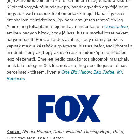
(is) szenvedés volt, de a zárás szerintem elfogadhatóra sikerült.
Kíváncsi vagyok rá mindenképp, habár egyetlen egy fájó pont,
hogy az évad második felében érkezik majd. Habár így csak
tizenhárom epizódot kap, így nem lesz „rétes tészta” elvileg.
Amire még felkaptam a fejemet az mindenképp a
Constantine
,
amiben nagyon bízok, hogy jó lesz, hisz a moziváltozat nekem
nagyon bejött. Persze kérdés az itt is, hogy mennyi pénzt is
kapnak majd a készítők a gyártásra, hisz ez befolyásol jóformán
mindent. Tény az, hogy az első rész mindenképp bepróbálós
lesz részemről. Emellett pedig csak lightos sitcomok maradtak,
amik talán elegendőek lesznek arra, hogy esetleges unalmas
perceimet kitöltsem. Ilyen a
One Big Happy
,
Bad Judge
,
Mr.
Robinson
.
Kasza:
Almost Human, Dads, Enlisted, Raising Hope, Rake,
Surviving Jack, The X Factor