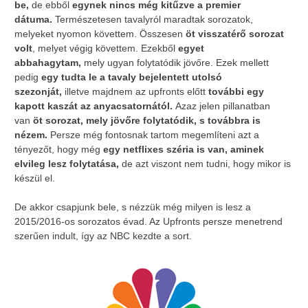
be,
de ebből
egynek nincs még kitűzve a premier
dátuma.
Természetesen tavalyról maradtak sorozatok,
melyeket nyomon követtem. Összesen
öt visszatérő sorozat
volt
, melyet végig követtem. Ezekből
egyet
abbahagytam,
mely ugyan folytatódik jövőre. Ezek mellett
pedig
egy tudta le a tavaly bejelentett utolsó
szezonját,
illetve majdnem az upfronts előtt
további egy
kapott kaszát az anyacsatornától.
Azaz jelen pillanatban
van
öt sorozat, mely jövőre folytatódik, s továbbra is
nézem.
Persze még fontosnak tartom megemlíteni azt a
tényezőt, hogy még
egy netflixes széria is van, aminek
elvileg lesz folytatása,
de azt viszont nem tudni, hogy mikor is
készül el.
De akkor csapjunk bele, s nézzük még milyen is lesz a
2015/2016-os sorozatos évad. Az Upfronts persze menetrend
szerűen indult, így az NBC kezdte a sort.