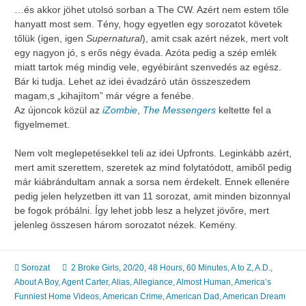
…és akkor jöhet utolsó sorban a The CW. Azért nem estem tőle
hanyatt most sem. Tény, hogy egyetlen egy sorozatot követek
tőlük (igen, igen
Supernatural
), amit csak azért nézek, mert volt
egy nagyon jó, s erős négy évada. Azóta pedig a szép emlék
miatt tartok még mindig vele, egyébiránt szenvedés az egész.
Bár ki tudja. Lehet az idei évadzáró után összeszedem
magam,s „kihajítom” már végre a fenébe.
Az újoncok közül az
iZombie
,
The Messengers
keltette fel a
figyelmemet.
Nem volt meglepetésekkel teli az idei Upfronts. Leginkább azért,
mert amit szerettem, szeretek az mind folytatódott, amiből pedig
már kiábrándultam annak a sorsa nem érdekelt. Ennek ellenére
pedig jelen helyzetben itt van 11 sorozat, amit minden bizonnyal
be fogok próbálni. Így lehet jobb lesz a helyzet jövőre, mert
jelenleg összesen három sorozatot nézek. Kemény.
Sorozat
2 Broke Girls
,
20/20
,
48 Hours
,
60 Minutes
,
A to Z
,
A.D.
,
About A Boy
,
Agent Carter
,
Alias
,
Allegiance
,
Almost Human
,
America’s
Funniest Home Videos
,
American Crime
,
American Dad
,
American Dream