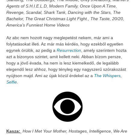
Agents of S.H.I.E.L.D, Modern Family, Once Upon A Time,
Revenge, Scandal, Shark Tank, Dancing with the Stars, The
Bachelor, The Great Christmas Light Fight., The Taste, 20/20,
America’s Funniest Home Videos
Az abc nem hozott nagy meglepetést nekem, már ami a
folytatásokat illeti. Az már más kérdés, hogy ezekből egyetlen
egynek örülök, az pedig a
Resurrection
, amely szerintem hozta
azt a bizonyos szintet, amit kellett neki. Abban bízom persze,
hogy a jövő évada, ha nem is lesz kiemelkedő, de legalább
elegendő lesz ahhoz, hogy tényleg egy nagyszerű szórakozást
nyújtson majd. Ami az újak közül érdekel az a
The Whispers
,
Selfie
.
Kasza:
How I Met Your Mother, Hostages, Intelligence, We Are