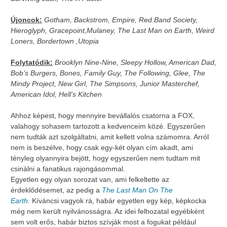
Újoncok:
Gotham, Backstrom, Empire, Red Band Society,
Hieroglyph, Gracepoint,Mulaney, The Last Man on Earth, Weird
Loners, Bordertown ,Utopia
Folytatódik:
Brooklyn Nine-Nine, Sleepy Hollow, American Dad,
Bob’s Burgers, Bones, Family Guy, The Following, Glee, The
Mindy Project, New Girl, The Simpsons, Junior Masterchef,
American Idol, Hell’s Kitchen
Ahhoz képest, hogy mennyire bevállalós csatorna a FOX,
valahogy sohasem tartozott a kedvenceim közé. Egyszerűen
nem tudták azt szolgáltatni, amit kellett volna számomra. Arról
nem is beszélve, hogy csak egy-két olyan cím akadt, ami
tényleg olyannyira bejött, hogy egyszerűen nem tudtam mit
csinálni a fanatikus rajongásommal.
Egyetlen egy olyan sorozat van, ami felkeltette az
érdeklődésemet, az pedig a
The Last Man On The
Earth
.
Kíváncsi vagyok rá, habár egyetlen egy kép, képkocka
még nem került nyilvánosságra. Az idei felhozatal egyébként
sem volt erős, habár biztos szívják most a fogukat például