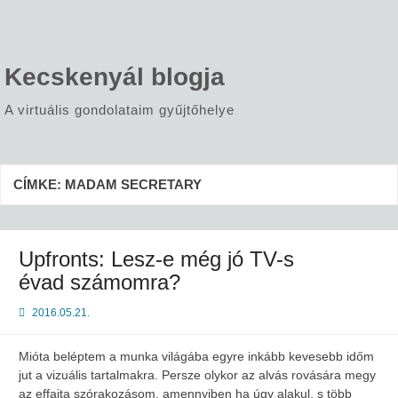
Skip
to
content
Kecskenyál blogja
A virtuális gondolataim gyűjtőhelye
CÍMKE:
MADAM SECRETARY
Upfronts: Lesz-e még jó TV-s
évad számomra?
2016.05.21.
Mióta beléptem a munka világába egyre inkább kevesebb időm
jut a vizuális tartalmakra. Persze olykor az alvás rovására megy
az effajta szórakozásom, amennyiben ha úgy alakul, s több