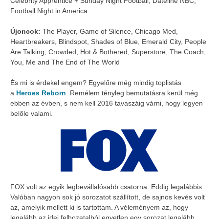
Celebrity Apprentice + Sunday Night Football, Dateline NBC,
Football Night in America
Újoncok:
The Player, Game of Silence, Chicago Med,
Heartbreakers, Blindspot, Shades of Blue, Emerald City, People
Are Talking, Crowded, Hot & Bothered, Superstore, The Coach,
You, Me and The End of The World
És mi is érdekel engem? Egyelőre még mindig toplistás
a
Heroes Reborn
. Remélem tényleg bemutatásra kerül még
ebben az évben, s nem kell 2016 tavaszáig várni, hogy legyen
belőle valami.
FOX volt az egyik legbevállalósabb csatorna. Eddig legalábbis.
Valóban nagyon sok jó sorozatot szállított, de sajnos kevés volt
az, amelyik mellett ki is tartottam. A véleményem az, hogy
legalább az idei felhozatalból egyetlen egy sorozat legalább