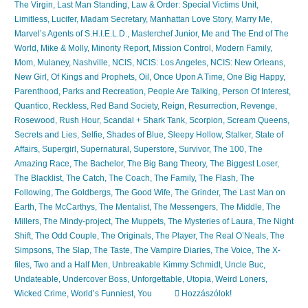
The Virgin
,
Last Man Standing
,
Law & Order: Special Victims Unit
,
Limitless
,
Lucifer
,
Madam Secretary
,
Manhattan Love Story
,
Marry Me
,
Marvel’s Agents of S.H.I.E.L.D.
,
Masterchef Junior
,
Me and The End of The
World
,
Mike & Molly
,
Minority Report
,
Mission Control
,
Modern Family
,
Mom
,
Mulaney
,
Nashville
,
NCIS
,
NCIS: Los Angeles
,
NCIS: New Orleans
,
New Girl
,
Of Kings and Prophets
,
Oil
,
Once Upon A Time
,
One Big Happy
,
Parenthood
,
Parks and Recreation
,
People Are Talking
,
Person Of Interest
,
Quantico
,
Reckless
,
Red Band Society
,
Reign
,
Resurrection
,
Revenge
,
Rosewood
,
Rush Hour
,
Scandal + Shark Tank
,
Scorpion
,
Scream Queens
,
Secrets and Lies
,
Selfie
,
Shades of Blue
,
Sleepy Hollow
,
Stalker
,
State of
Affairs
,
Supergirl
,
Supernatural
,
Superstore
,
Survivor
,
The 100
,
The
Amazing Race
,
The Bachelor
,
The Big Bang Theory
,
The Biggest Loser
,
The Blacklist
,
The Catch
,
The Coach
,
The Family
,
The Flash
,
The
Following
,
The Goldbergs
,
The Good Wife
,
The Grinder
,
The Last Man on
Earth
,
The McCarthys
,
The Mentalist
,
The Messengers
,
The Middle
,
The
Millers
,
The Mindy-project
,
The Muppets
,
The Mysteries of Laura
,
The Night
Shift
,
The Odd Couple
,
The Originals
,
The Player
,
The Real O’Neals
,
The
Simpsons
,
The Slap
,
The Taste
,
The Vampire Diaries
,
The Voice
,
The X-
files
,
Two and a Half Men
,
Unbreakable Kimmy Schmidt
,
Uncle Buc
,
Undateable
,
Undercover Boss
,
Unforgettable
,
Utopia
,
Weird Loners
,
Wicked Crime
,
World’s Funniest
,
You
Hozzászólok!