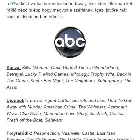
a
Glee
két évados berendeléséért tavaly, hisz idén jóformán két
millió néző is épp hogy megvolt a szériának. Igaz, jövőre már
csak midseason-ben érkezik.
Kasza:
Killer Women, Once Upon A Time in Wonderland,
Betrayal, Lucky 7, Mind Games, Mixology, Trophy Wife, Back in
The Game, Super Fun Night, The Neighbors, Suburgatory, The
Asset
Újoncok
:
Forever, Agent Carter, Secrets and Lies, How To Get
Away with Murder, American Crime, The Whispers, Astronaut
Wives Club,Selfie, Manhattan Love Story, Black-ish, Cristela,
Fresh off the Boat, Galavant
Folytatódik:
Resurrection, Nashville, Castle, Last Man
Standing, The Goldbergs, The Middle, Grey’s Anatomy, Marvel’s