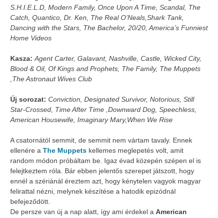
S.H.I.E.L.D, Modern Family, Once Upon A Time, Scandal, The
Catch, Quantico, Dr. Ken, The Real O’Neals,Shark Tank,
Dancing with the Stars, The Bachelor, 20/20, America’s Funniest
Home Videos
Kasza:
Agent Carter, Galavant, Nashville, Castle, Wicked City,
Blood & Oil, Of Kings and Prophets, The Family, The Muppets
,The Astronaut Wives Club
Új sorozat:
Conviction, Designated Survivor, Notorious, Still
Star-Crossed, Time After Time ,Downward Dog, Speechless,
American Housewife, Imaginary Mary,When We Rise
A csatornától semmit, de semmit nem vártam tavaly. Ennek
ellenére a
The Muppets
kellemes meglepetés volt, amit
random módon próbáltam be. Igaz évad közepén szépen el is
felejtkeztem róla. Bár ebben jelentős szerepet játszott, hogy
ennél a szériánál éreztem azt, hogy kénytelen vagyok magyar
felirattal nézni, melynek készítése a hatodik epizódnál
befejeződött.
De persze van új a nap alatt, így ami érdekel a
American