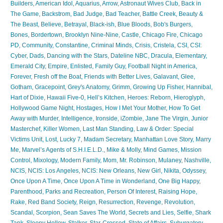
Builders
,
American Idol
,
Aquarius
,
Arrow
,
Astronaut Wives Club
,
Back in
The Game
,
Backstrom
,
Bad Judge
,
Bad Teacher
,
Battle Creek
,
Beauty &
The Beast
,
Believe
,
Betrayal
,
Black-ish
,
Blue Bloods
,
Bob's Burgers
,
Bones
,
Bordertown
,
Brooklyn Nine-Nine
,
Castle
,
Chicago Fire
,
Chicago
PD
,
Community
,
Constantine
,
Criminal Minds
,
Crisis
,
Cristela
,
CSI
,
CSI:
Cyber
,
Dads
,
Dancing with the Stars
,
Dateline NBC
,
Dracula
,
Elementary
,
Emerald City
,
Empire
,
Enlisted
,
Family Guy
,
Football Night in America
,
Forever
,
Fresh off the Boat
,
Friends with Better Lives
,
Galavant
,
Glee
,
Gotham
,
Gracepoint
,
Grey's Anatomy
,
Grimm
,
Growing Up Fisher
,
Hannibal
,
Hart of Dixie
,
Hawaii Five-0
,
Hell’s Kitchen
,
Heroes: Reborn
,
Hieroglyph
,
Hollywood Game Night
,
Hostages
,
How I Met Your Mother
,
How To Get
Away with Murder
,
Intelligence
,
Ironside
,
iZombie
,
Jane The Virgin
,
Junior
Masterchef
,
Killer Women
,
Last Man Standing
,
Law & Order: Special
Victims Unit
,
Lost
,
Lucky 7
,
Madam Secretary
,
Manhattan Love Story
,
Marry
Me
,
Marvel’s Agents of S.H.I.E.L.D.
,
Mike & Molly
,
Mind Games
,
Mission
Control
,
Mixology
,
Modern Family
,
Mom
,
Mr. Robinson
,
Mulaney
,
Nashville
,
NCIS
,
NCIS: Los Angeles
,
NCIS: New Orleans
,
New Girl
,
Nikita
,
Odyssey
,
Once Upon A Time
,
Once Upon A Time in Wonderland
,
One Big Happy
,
Parenthood
,
Parks and Recreation
,
Person Of Interest
,
Raising Hope
,
Rake
,
Red Band Society
,
Reign
,
Resurrection
,
Revenge
,
Revolution
,
Scandal
,
Scorpion
,
Sean Saves The World
,
Secrets and Lies
,
Selfie
,
Shark