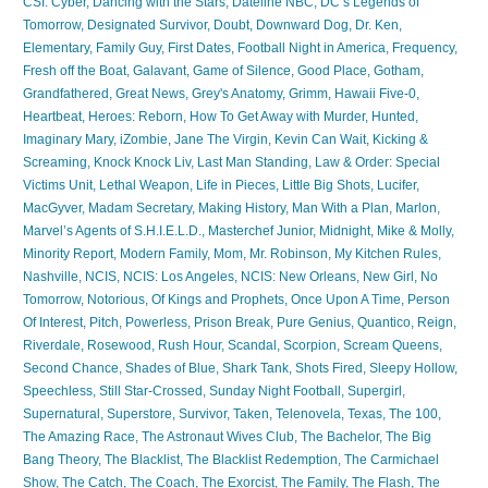
CSI: Cyber
,
Dancing with the Stars
,
Dateline NBC
,
DC’s Legends of
Tomorrow
,
Designated Survivor
,
Doubt
,
Downward Dog
,
Dr. Ken
,
Elementary
,
Family Guy
,
First Dates
,
Football Night in America
,
Frequency
,
Fresh off the Boat
,
Galavant
,
Game of Silence
,
Good Place
,
Gotham
,
Grandfathered
,
Great News
,
Grey's Anatomy
,
Grimm
,
Hawaii Five-0
,
Heartbeat
,
Heroes: Reborn
,
How To Get Away with Murder
,
Hunted
,
Imaginary Mary
,
iZombie
,
Jane The Virgin
,
Kevin Can Wait
,
Kicking &
Screaming
,
Knock Knock Liv
,
Last Man Standing
,
Law & Order: Special
Victims Unit
,
Lethal Weapon
,
Life in Pieces
,
Little Big Shots
,
Lucifer
,
MacGyver
,
Madam Secretary
,
Making History
,
Man With a Plan
,
Marlon
,
Marvel’s Agents of S.H.I.E.L.D.
,
Masterchef Junior
,
Midnight
,
Mike & Molly
,
Minority Report
,
Modern Family
,
Mom
,
Mr. Robinson
,
My Kitchen Rules
,
Nashville
,
NCIS
,
NCIS: Los Angeles
,
NCIS: New Orleans
,
New Girl
,
No
Tomorrow
,
Notorious
,
Of Kings and Prophets
,
Once Upon A Time
,
Person
Of Interest
,
Pitch
,
Powerless
,
Prison Break
,
Pure Genius
,
Quantico
,
Reign
,
Riverdale
,
Rosewood
,
Rush Hour
,
Scandal
,
Scorpion
,
Scream Queens
,
Second Chance
,
Shades of Blue
,
Shark Tank
,
Shots Fired
,
Sleepy Hollow
,
Speechless
,
Still Star-Crossed
,
Sunday Night Football
,
Supergirl
,
Supernatural
,
Superstore
,
Survivor
,
Taken
,
Telenovela
,
Texas
,
The 100
,
The Amazing Race
,
The Astronaut Wives Club
,
The Bachelor
,
The Big
Bang Theory
,
The Blacklist
,
The Blacklist Redemption
,
The Carmichael
Show
,
The Catch
,
The Coach
,
The Exorcist
,
The Family
,
The Flash
,
The