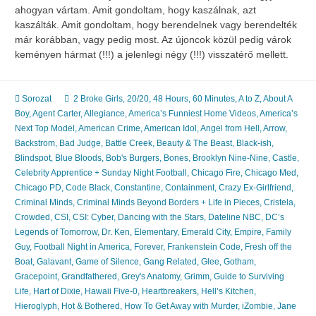
ahogyan vártam. Amit gondoltam, hogy kaszálnak, azt
kaszálták. Amit gondoltam, hogy berendelnek vagy berendelték
már korábban, vagy pedig most. Az újoncok közül pedig várok
keményen hármat (!!!) a jelenlegi négy (!!!) visszatérő mellett.
Sorozat
2 Broke Girls
,
20/20
,
48 Hours
,
60 Minutes
,
A to Z
,
About A
Boy
,
Agent Carter
,
Allegiance
,
America’s Funniest Home Videos
,
America’s
Next Top Model
,
American Crime
,
American Idol
,
Angel from Hell
,
Arrow
,
Backstrom
,
Bad Judge
,
Battle Creek
,
Beauty & The Beast
,
Black-ish
,
Blindspot
,
Blue Bloods
,
Bob's Burgers
,
Bones
,
Brooklyn Nine-Nine
,
Castle
,
Celebrity Apprentice + Sunday Night Football
,
Chicago Fire
,
Chicago Med
,
Chicago PD
,
Code Black
,
Constantine
,
Containment
,
Crazy Ex-Girlfriend
,
Criminal Minds
,
Criminal Minds Beyond Borders + Life in Pieces
,
Cristela
,
Crowded
,
CSI
,
CSI: Cyber
,
Dancing with the Stars
,
Dateline NBC
,
DC’s
Legends of Tomorrow
,
Dr. Ken
,
Elementary
,
Emerald City
,
Empire
,
Family
Guy
,
Football Night in America
,
Forever
,
Frankenstein Code
,
Fresh off the
Boat
,
Galavant
,
Game of Silence
,
Gang Related
,
Glee
,
Gotham
,
Gracepoint
,
Grandfathered
,
Grey's Anatomy
,
Grimm
,
Guide to Surviving
Life
,
Hart of Dixie
,
Hawaii Five-0
,
Heartbreakers
,
Hell’s Kitchen
,
Hieroglyph
,
Hot & Bothered
,
How To Get Away with Murder
,
iZombie
,
Jane