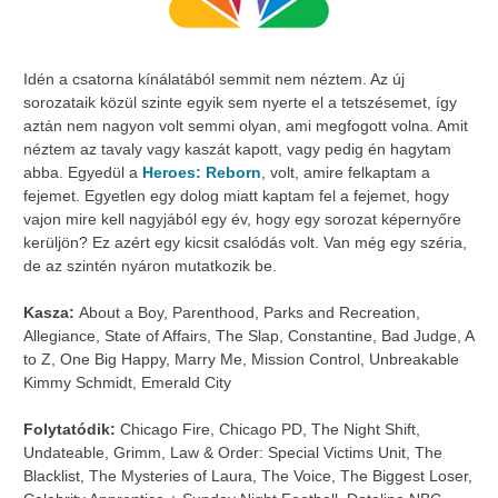
Idén a csatorna kínálatából semmit nem néztem. Az új
sorozataik közül szinte egyik sem nyerte el a tetszésemet, így
aztán nem nagyon volt semmi olyan, ami megfogott volna. Amit
néztem az tavaly vagy kaszát kapott, vagy pedig én hagytam
abba. Egyedül a
Heroes: Reborn
, volt, amire felkaptam a
fejemet. Egyetlen egy dolog miatt kaptam fel a fejemet, hogy
vajon mire kell nagyjából egy év, hogy egy sorozat képernyőre
kerüljön? Ez azért egy kicsit csalódás volt. Van még egy széria,
de az szintén nyáron mutatkozik be.
Kasza:
About a Boy, Parenthood, Parks and Recreation,
Allegiance, State of Affairs, The Slap, Constantine, Bad Judge, A
to Z, One Big Happy, Marry Me, Mission Control, Unbreakable
Kimmy Schmidt, Emerald City
Folytatódik:
Chicago Fire, Chicago PD, The Night Shift,
Undateable, Grimm, Law & Order: Special Victims Unit, The
Blacklist, The Mysteries of Laura, The Voice, The Biggest Loser,