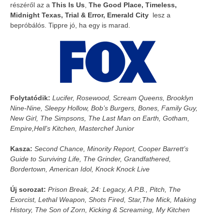
részéről az a
This Is Us
,
The Good Place, Timeless,
Midnight Texas, Trial & Error, Emerald City
lesz a
bepróbálós. Tippre jó, ha egy is marad.
Folytatódik:
Lucifer, Rosewood, Scream Queens, Brooklyn
Nine-Nine, Sleepy Hollow, Bob’s Burgers, Bones, Family Guy,
New Girl, The Simpsons, The Last Man on Earth, Gotham,
Empire,Hell’s Kitchen, Masterchef Junior
Kasza:
Second Chance, Minority Report, Cooper Barrett’s
Guide to Surviving Life, The Grinder, Grandfathered,
Bordertown, American Idol, Knock Knock Live
Új sorozat:
Prison Break, 24: Legacy, A.P.B., Pitch, The
Exorcist, Lethal Weapon, Shots Fired, Star,The Mick, Making
History, The Son of Zorn, Kicking & Screaming, My Kitchen