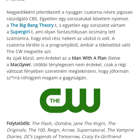
Negyedikként jelentkezett a nyugger csatorna névre jogosan
rászolgáló CBS. Egyetlen egy sorozatukat követem nyomon
a
The Big Bang Theory
-t, s egyetlen egy sorozatot vártam
a
Supergirl
-t, ami olyan fantasztikusan ocsmány lett
számomra, hogy első rész nekem az utolsó is volt. A
csatorna törölte is a programjából, ámbár a tökösebbé váló
The CW megvette azt.
Az újak közül, ami érdekel az a
Man With A Plan
illetve
a
MacGyver.
Utóbbi ténylegesen nem érdekel, csak a régi
változat fényében szeretném megtekinteni, hogy jóformán
sz*rrá röhögjem magam a gagyiságán.
Folytatódik:
The Flash, iZombie, Jane The Virgin, The
Originals, The 100, Reign, Arrow, Supernatural, The Vampire
Diaries, DC’s Legends of Tomorrow, Crazy Ex-Girlfriend