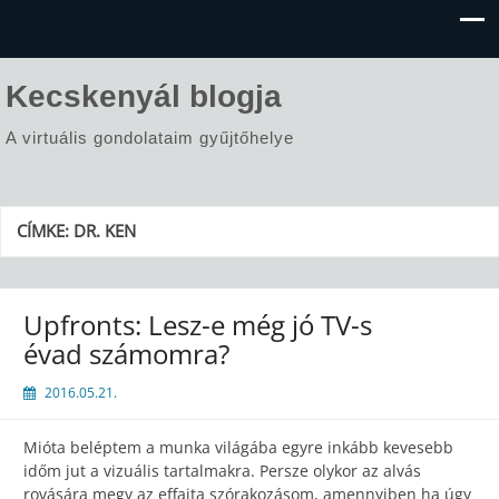
Kecskenyál blogja
A virtuális gondolataim gyűjtőhelye
CÍMKE:
DR. KEN
Upfronts: Lesz-e még jó TV-s
évad számomra?
2016.05.21.
Mióta beléptem a munka világába egyre inkább kevesebb
időm jut a vizuális tartalmakra. Persze olykor az alvás
rovására megy az effajta szórakozásom, amennyiben ha úgy