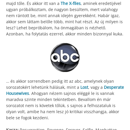
majd tőle. És akkor itt van a
The X-files
, aminek eredetijével
ugyan próbálkoztam, de nagyon besültem, mert valahogy
nem rántott be, mint annak idején gyerekként. Habár igaz,
akkor sem láttam belőle több, mint hat részt. Az új milyen is
lesz? Lehet bepróbálom, ha önmagában is nézhető.
Azonban, ha folytatás ezerrel, akkor minden bizonnyal kuka.
… és akkor sorrendben pedig itt az abc, amelynek olyan
sorozatokért lehetünk hálásak, mint a
Lost
, vagy a
Desperate
Housewives
. Ahogyan nézem sajnos eléggé le is vannak
maradva szinte minden tekintetben. Bevallom én már
sorozatot nem is követek tőlük, s sajnos a felhozataluk is
olyan volt, amibe ha nem lesz jó kritikai visszhangja, akkor
bele se fogok kezdeni.
Kasza:
Resurrection, Revenge, Forever, Selfie, Manhattan