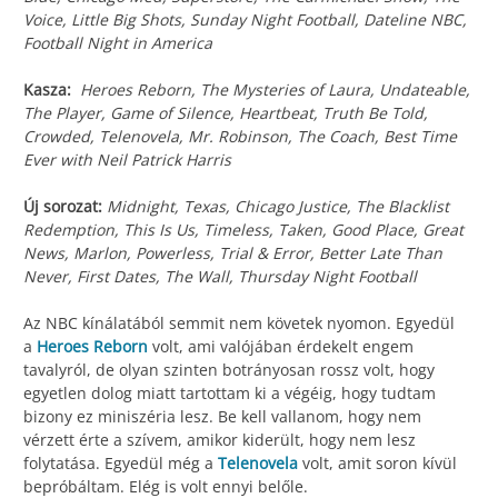
Voice, Little Big Shots, Sunday Night Football, Dateline NBC,
Football Night in America
Kasza:
Heroes Reborn, The Mysteries of Laura, Undateable,
The Player, Game of Silence, Heartbeat, Truth Be Told,
Crowded, Telenovela, Mr. Robinson, The Coach, Best Time
Ever with Neil Patrick Harris
Új sorozat:
Midnight, Texas, Chicago Justice, The Blacklist
Redemption, This Is Us, Timeless, Taken, Good Place, Great
News, Marlon, Powerless, Trial & Error, Better Late Than
Never, First Dates, The Wall, Thursday Night Football
Az NBC kínálatából semmit nem követek nyomon. Egyedül
a
Heroes Reborn
volt, ami valójában érdekelt engem
tavalyról, de olyan szinten botrányosan rossz volt, hogy
egyetlen dolog miatt tartottam ki a végéig, hogy tudtam
bizony ez miniszéria lesz. Be kell vallanom, hogy nem
vérzett érte a szívem, amikor kiderült, hogy nem lesz
folytatása. Egyedül még a
Telenovela
volt, amit soron kívül
bepróbáltam. Elég is volt ennyi belőle.