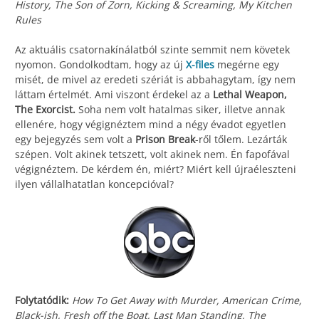
History, The Son of Zorn, Kicking & Screaming, My Kitchen
Rules
Az aktuális csatornakínálatból szinte semmit nem követek
nyomon. Gondolkodtam, hogy az új
X-files
megérne egy
misét, de mivel az eredeti szériát is abbahagytam, így nem
láttam értelmét. Ami viszont érdekel az a
Lethal Weapon,
The Exorcist.
Soha nem volt hatalmas siker, illetve annak
ellenére, hogy végignéztem mind a négy évadot egyetlen
egy bejegyzés sem volt a
Prison Break
-ről tőlem. Lezárták
szépen. Volt akinek tetszett, volt akinek nem. Én fapofával
végignéztem. De kérdem én, miért? Miért kell újraéleszteni
ilyen vállalhatatlan koncepcióval?
Folytatódik:
How To Get Away with Murder, American Crime,
Black-ish, Fresh off the Boat, Last Man Standing, The