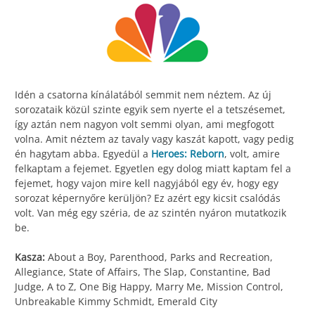
Idén a csatorna kínálatából semmit nem néztem. Az új
sorozataik közül szinte egyik sem nyerte el a tetszésemet,
így aztán nem nagyon volt semmi olyan, ami megfogott
volna. Amit néztem az tavaly vagy kaszát kapott, vagy pedig
én hagytam abba. Egyedül a
Heroes: Reborn
, volt, amire
felkaptam a fejemet. Egyetlen egy dolog miatt kaptam fel a
fejemet, hogy vajon mire kell nagyjából egy év, hogy egy
sorozat képernyőre kerüljön? Ez azért egy kicsit csalódás
volt. Van még egy széria, de az szintén nyáron mutatkozik
be.
Kasza:
About a Boy, Parenthood, Parks and Recreation,
Allegiance, State of Affairs, The Slap, Constantine, Bad
Judge, A to Z, One Big Happy, Marry Me, Mission Control,
Unbreakable Kimmy Schmidt, Emerald City