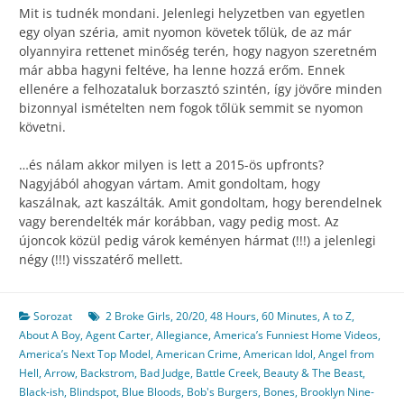
Mit is tudnék mondani. Jelenlegi helyzetben van egyetlen
egy olyan széria, amit nyomon követek tőlük, de az már
olyannyira rettenet minőség terén, hogy nagyon szeretném
már abba hagyni feltéve, ha lenne hozzá erőm. Ennek
ellenére a felhozataluk borzasztó szintén, így jövőre minden
bizonnyal ismételten nem fogok tőlük semmit se nyomon
követni.
…és nálam akkor milyen is lett a 2015-ös upfronts?
Nagyjából ahogyan vártam. Amit gondoltam, hogy
kaszálnak, azt kaszálták. Amit gondoltam, hogy berendelnek
vagy berendelték már korábban, vagy pedig most. Az
újoncok közül pedig várok keményen hármat (!!!) a jelenlegi
négy (!!!) visszatérő mellett.
Sorozat
2 Broke Girls
,
20/20
,
48 Hours
,
60 Minutes
,
A to Z
,
About A Boy
,
Agent Carter
,
Allegiance
,
America’s Funniest Home Videos
,
America’s Next Top Model
,
American Crime
,
American Idol
,
Angel from
Hell
,
Arrow
,
Backstrom
,
Bad Judge
,
Battle Creek
,
Beauty & The Beast
,
Black-ish
,
Blindspot
,
Blue Bloods
,
Bob's Burgers
,
Bones
,
Brooklyn Nine-