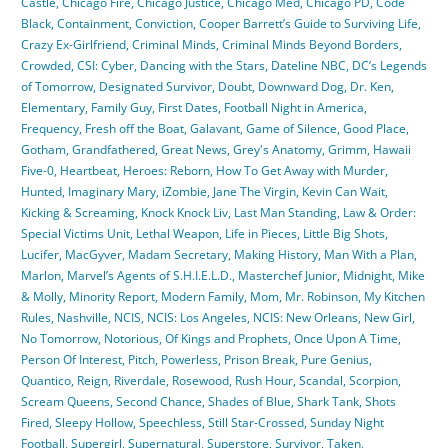
Castle
,
Chicago Fire
,
Chicago Justice
,
Chicago Med
,
Chicago PD
,
Code
Black
,
Containment
,
Conviction
,
Cooper Barrett’s Guide to Surviving Life
,
Crazy Ex-Girlfriend
,
Criminal Minds
,
Criminal Minds Beyond Borders
,
Crowded
,
CSI: Cyber
,
Dancing with the Stars
,
Dateline NBC
,
DC’s Legends
of Tomorrow
,
Designated Survivor
,
Doubt
,
Downward Dog
,
Dr. Ken
,
Elementary
,
Family Guy
,
First Dates
,
Football Night in America
,
Frequency
,
Fresh off the Boat
,
Galavant
,
Game of Silence
,
Good Place
,
Gotham
,
Grandfathered
,
Great News
,
Grey's Anatomy
,
Grimm
,
Hawaii
Five-0
,
Heartbeat
,
Heroes: Reborn
,
How To Get Away with Murder
,
Hunted
,
Imaginary Mary
,
iZombie
,
Jane The Virgin
,
Kevin Can Wait
,
Kicking & Screaming
,
Knock Knock Liv
,
Last Man Standing
,
Law & Order:
Special Victims Unit
,
Lethal Weapon
,
Life in Pieces
,
Little Big Shots
,
Lucifer
,
MacGyver
,
Madam Secretary
,
Making History
,
Man With a Plan
,
Marlon
,
Marvel’s Agents of S.H.I.E.L.D.
,
Masterchef Junior
,
Midnight
,
Mike
& Molly
,
Minority Report
,
Modern Family
,
Mom
,
Mr. Robinson
,
My Kitchen
Rules
,
Nashville
,
NCIS
,
NCIS: Los Angeles
,
NCIS: New Orleans
,
New Girl
,
No Tomorrow
,
Notorious
,
Of Kings and Prophets
,
Once Upon A Time
,
Person Of Interest
,
Pitch
,
Powerless
,
Prison Break
,
Pure Genius
,
Quantico
,
Reign
,
Riverdale
,
Rosewood
,
Rush Hour
,
Scandal
,
Scorpion
,
Scream Queens
,
Second Chance
,
Shades of Blue
,
Shark Tank
,
Shots
Fired
,
Sleepy Hollow
,
Speechless
,
Still Star-Crossed
,
Sunday Night
Football
,
Supergirl
,
Supernatural
,
Superstore
,
Survivor
,
Taken
,