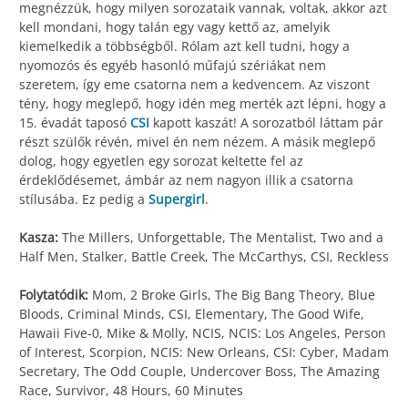
megnézzük, hogy milyen sorozataik vannak, voltak, akkor azt
kell mondani, hogy talán egy vagy kettő az, amelyik
kiemelkedik a többségből. Rólam azt kell tudni, hogy a
nyomozós és egyéb hasonló műfajú szériákat nem
szeretem, így eme csatorna nem a kedvencem. Az viszont
tény, hogy meglepő, hogy idén meg merték azt lépni, hogy a
15. évadát taposó
CSI
kapott kaszát! A sorozatból láttam pár
részt szülők révén, mivel én nem nézem. A másik meglepő
dolog, hogy egyetlen egy sorozat keltette fel az
érdeklődésemet, ámbár az nem nagyon illik a csatorna
stílusába. Ez pedig a
Supergirl
.
Kasza:
The Millers, Unforgettable, The Mentalist, Two and a
Half Men, Stalker, Battle Creek, The McCarthys, CSI, Reckless
Folytatódik:
Mom, 2 Broke Girls, The Big Bang Theory, Blue
Bloods, Criminal Minds, CSI, Elementary, The Good Wife,
Hawaii Five-0, Mike & Molly, NCIS, NCIS: Los Angeles, Person
of Interest, Scorpion, NCIS: New Orleans, CSI: Cyber, Madam
Secretary, The Odd Couple, Undercover Boss, The Amazing
Race, Survivor, 48 Hours, 60 Minutes