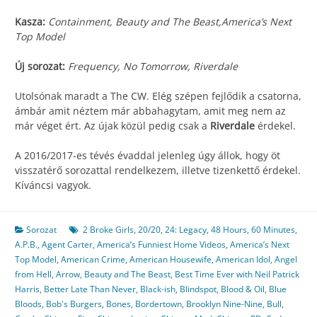
Kasza:
Containment, Beauty and The Beast,America’s Next
Top Model
Új sorozat:
Frequency, No Tomorrow, Riverdale
Utolsónak maradt a The CW. Elég szépen fejlődik a csatorna,
ámbár amit néztem már abbahagytam, amit meg nem az
már véget ért. Az újak közül pedig csak a
Riverdale
érdekel.
A 2016/2017-es tévés évaddal jelenleg úgy állok, hogy öt
visszatérő sorozattal rendelkezem, illetve tizenkettő érdekel.
Kíváncsi vagyok.
Sorozat
2 Broke Girls
,
20/20
,
24: Legacy
,
48 Hours
,
60 Minutes
,
A.P.B.
,
Agent Carter
,
America’s Funniest Home Videos
,
America’s Next
Top Model
,
American Crime
,
American Housewife
,
American Idol
,
Angel
from Hell
,
Arrow
,
Beauty and The Beast
,
Best Time Ever with Neil Patrick
Harris
,
Better Late Than Never
,
Black-ish
,
Blindspot
,
Blood & Oil
,
Blue
Bloods
,
Bob's Burgers
,
Bones
,
Bordertown
,
Brooklyn Nine-Nine
,
Bull
,