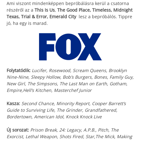
Ami viszont mindenképpen bepróbálásra kerül a csatorna
részéről az a
This Is Us
,
The Good Place, Timeless, Midnight
Texas, Trial & Error, Emerald City
lesz a bepróbálós. Tippre
jó, ha egy is marad.
Folytatódik:
Lucifer, Rosewood, Scream Queens, Brooklyn
Nine-Nine, Sleepy Hollow, Bob’s Burgers, Bones, Family Guy,
New Girl, The Simpsons, The Last Man on Earth, Gotham,
Empire,Hell’s Kitchen, Masterchef Junior
Kasza:
Second Chance, Minority Report, Cooper Barrett’s
Guide to Surviving Life, The Grinder, Grandfathered,
Bordertown, American Idol, Knock Knock Live
Új sorozat:
Prison Break, 24: Legacy, A.P.B., Pitch, The
Exorcist, Lethal Weapon, Shots Fired, Star,The Mick, Making