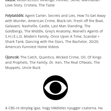
Love Story, Cristela, The Taste
Folytatódik:
Agent Carter, Secrets and Lies, How To Get Away
with Murder, American Crime, Black-ish, Fresh off the Boat,
Galavant, Nashville, Castle, Last Man Standing, The
Goldbergs, The Middle, Grey’s Anatomy, Marvel’s Agents of
S.H.I.E.L.D, Modern Family, Once Upon A Time, Scandal +
Shark Tank, Dancing with the Stars, The Bachelor, 20/20,
America’s Funniest Home Videos
Újoncok:
The Catch, Quantico, Wicked Crime, Oil, Of Kings
and Prophets, The Family, Dr. Ken, The Real O’Neals, The
Muppets, Uncle Buck
A CBS-re tényleg igaz, hogy tökéletes nyugger csatorna. Ha