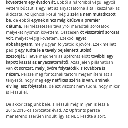
követettem egy évadon át.
Ebből a háromból végül egytől
vettem búcsút, s egy lett az anyacsatorna általi kaszának az
áldozata. Az újoncok közül még
3 széria nem mutatkozott
be,
de ebből
egynek nincs még kitűzve a premier
dátuma.
Természetesen tavalyról maradtak sorozatok,
melyeket nyomon követtem. Összesen
öt visszatérő sorozat
volt
, melyet végig követtem. Ezekből
egyet
abbahagytam,
mely ugyan folytatódik jövőre. Ezek mellett
pedig
egy tudta le a tavaly bejelentett utolsó
szezonját,
illetve majdnem az upfronts előtt
további egy
kapott kaszát az anyacsatornától.
Azaz jelen pillanatban
van
öt sorozat, mely jövőre folytatódik, s továbbra is
nézem.
Persze még fontosnak tartom megemlíteni azt a
tényezőt, hogy még
egy netflixes széria is van, aminek
elvileg lesz folytatása,
de azt viszont nem tudni, hogy mikor
is készül el.
De akkor csapjunk bele, s nézzük még milyen is lesz a
2015/2016-os sorozatos évad. Az Upfronts persze
menetrend szerűen indult, így az NBC kezdte a sort.