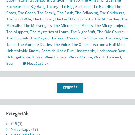
Supernatural
,
Superstore
,
Survivor
,
The 100
,
The Amazing Race
,
The
Bachelor
,
The Big Bang Theory
,
The Biggest Loser
,
The Blacklist
,
The
Catch
,
The Coach
,
The Family
,
The Flash
,
The Following
,
The Goldbergs
,
The Good Wife
,
The Grinder
,
The Last Man on Earth
,
The McCarthys
,
The
Mentalist
,
The Messengers
,
The Middle
,
The Millers
,
The Mindy-project
,
The Muppets
,
The Mysteries of Laura
,
The Night Shift
,
The Odd Couple
,
The Originals
,
The Player
,
The Real O’Neals
,
The Simpsons
,
The Slap
,
The
Taste
,
The Vampire Diaries
,
The Voice
,
The X-files
,
Two and a Half Men
,
Unbreakable Kimmy Schmidt
,
Uncle Buc
,
Undateable
,
Undercover Boss
,
Unforgettable
,
Utopia
,
Weird Loners
,
Wicked Crime
,
World’s Funniest
,
You
Hozzászólok!
Keresés
KERESÉS
Kategóriák
+18
(3)
A nap képe
(13)
A nap videója
(1)