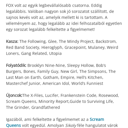
FOX volt az egyik legbevállalósabb csatorna. Eddig
legalábbis. Valóban nagyon sok jó sorozatot szállított, de
sajnos kevés volt az, amelyik mellett ki is tartottam. A
véleményem az, hogy legalább az idei felhozatalból egyetlen
egy sorozat legalább felkeltette a figyelmemet!
Kasza:
The Following, Glee, The Mindy Project, Backstrom,
Red Band Society, Hieroglyph, Gracepoint, Mulaney, Weird
Loners, Gang Related, Utopia
Folyatódik:
Brooklyn Nine-Nine, Sleepy Hollow, Bob’s
Burgers, Bones, Family Guy, New Girl, The Simpsons, The
Last Man on Earth, Gotham, Empire, Hell’s Kitchen,
Masterchef Junior, American Idol, World’s Funniest
Újoncok:
The X-Files, Lucifer, Frankenstein Code, Rosewood,
Scream Queens, Minority Report,Guide to Surviving Life,
The Grinder, Grandfathered
Igazából, ami felkeltette a figyelmemet az a
Scream
Queens
volt egyedül. Amolyan
Sikoly
féle hangulatot várok