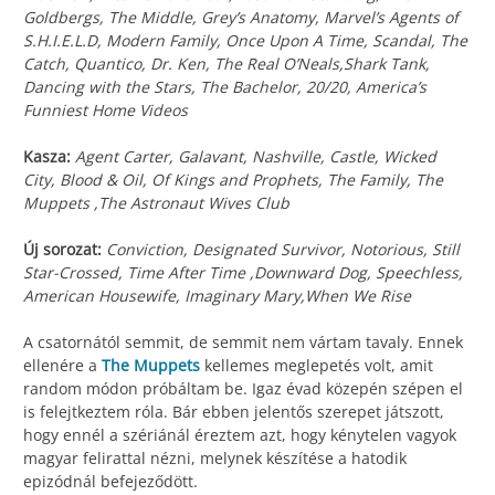
Goldbergs, The Middle, Grey’s Anatomy, Marvel’s Agents of
S.H.I.E.L.D, Modern Family, Once Upon A Time, Scandal, The
Catch, Quantico, Dr. Ken, The Real O’Neals,Shark Tank,
Dancing with the Stars, The Bachelor, 20/20, America’s
Funniest Home Videos
Kasza:
Agent Carter, Galavant, Nashville, Castle, Wicked
City, Blood & Oil, Of Kings and Prophets, The Family, The
Muppets ,The Astronaut Wives Club
Új sorozat:
Conviction, Designated Survivor, Notorious, Still
Star-Crossed, Time After Time ,Downward Dog, Speechless,
American Housewife, Imaginary Mary,When We Rise
A csatornától semmit, de semmit nem vártam tavaly. Ennek
ellenére a
The Muppets
kellemes meglepetés volt, amit
random módon próbáltam be. Igaz évad közepén szépen el
is felejtkeztem róla. Bár ebben jelentős szerepet játszott,
hogy ennél a szériánál éreztem azt, hogy kénytelen vagyok
magyar felirattal nézni, melynek készítése a hatodik
epizódnál befejeződött.