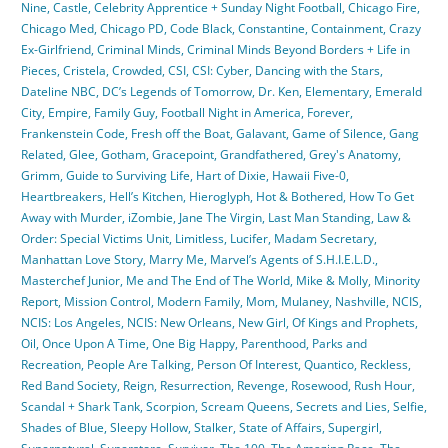
Nine
,
Castle
,
Celebrity Apprentice + Sunday Night Football
,
Chicago Fire
,
Chicago Med
,
Chicago PD
,
Code Black
,
Constantine
,
Containment
,
Crazy
Ex-Girlfriend
,
Criminal Minds
,
Criminal Minds Beyond Borders + Life in
Pieces
,
Cristela
,
Crowded
,
CSI
,
CSI: Cyber
,
Dancing with the Stars
,
Dateline NBC
,
DC’s Legends of Tomorrow
,
Dr. Ken
,
Elementary
,
Emerald
City
,
Empire
,
Family Guy
,
Football Night in America
,
Forever
,
Frankenstein Code
,
Fresh off the Boat
,
Galavant
,
Game of Silence
,
Gang
Related
,
Glee
,
Gotham
,
Gracepoint
,
Grandfathered
,
Grey's Anatomy
,
Grimm
,
Guide to Surviving Life
,
Hart of Dixie
,
Hawaii Five-0
,
Heartbreakers
,
Hell’s Kitchen
,
Hieroglyph
,
Hot & Bothered
,
How To Get
Away with Murder
,
iZombie
,
Jane The Virgin
,
Last Man Standing
,
Law &
Order: Special Victims Unit
,
Limitless
,
Lucifer
,
Madam Secretary
,
Manhattan Love Story
,
Marry Me
,
Marvel’s Agents of S.H.I.E.L.D.
,
Masterchef Junior
,
Me and The End of The World
,
Mike & Molly
,
Minority
Report
,
Mission Control
,
Modern Family
,
Mom
,
Mulaney
,
Nashville
,
NCIS
,
NCIS: Los Angeles
,
NCIS: New Orleans
,
New Girl
,
Of Kings and Prophets
,
Oil
,
Once Upon A Time
,
One Big Happy
,
Parenthood
,
Parks and
Recreation
,
People Are Talking
,
Person Of Interest
,
Quantico
,
Reckless
,
Red Band Society
,
Reign
,
Resurrection
,
Revenge
,
Rosewood
,
Rush Hour
,
Scandal + Shark Tank
,
Scorpion
,
Scream Queens
,
Secrets and Lies
,
Selfie
,
Shades of Blue
,
Sleepy Hollow
,
Stalker
,
State of Affairs
,
Supergirl
,