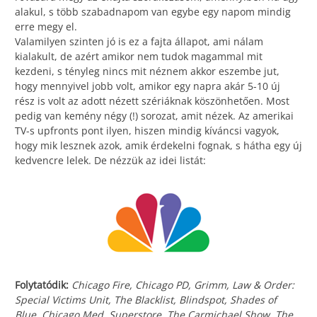
alakul, s több szabadnapom van egybe egy napom mindig
erre megy el.
Valamilyen szinten jó is ez a fajta állapot, ami nálam
kialakult, de azért amikor nem tudok magammal mit
kezdeni, s tényleg nincs mit néznem akkor eszembe jut,
hogy mennyivel jobb volt, amikor egy napra akár 5-10 új
rész is volt az adott nézett szériáknak köszönhetően. Most
pedig van kemény négy (!) sorozat, amit nézek. Az amerikai
TV-s upfronts pont ilyen, hiszen mindig kíváncsi vagyok,
hogy mik lesznek azok, amik érdekelni fognak, s hátha egy új
kedvencre lelek. De nézzük az idei listát:
Folytatódik:
Chicago Fire, Chicago PD, Grimm, Law & Order:
Special Victims Unit, The Blacklist, Blindspot, Shades of
Blue, Chicago Med, Superstore, The Carmichael Show, The