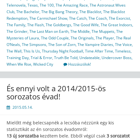
Telenovela
,
Texas
,
The 100
,
The Amazing Race
,
The Astronaut Wives
Club
,
The Bachelor
,
The Big Bang Theory
,
The Blacklist
,
The Blacklist
Redemption
,
The Carmichael Show
,
The Catch
,
The Coach
,
The Exorcist
,
The Family
,
The Flash
,
The Goldbergs
,
The Good Wife
,
The Great Indoors
,
The Grinder
,
The Last Man on Earth
,
The Middle
,
The Muppets
,
The
Mysteries of Laura
,
The Odd Couple
,
The Originals
,
The Player
,
The Real
O’Neals
,
The Simpsons
,
The Son of Zorn
,
The Vampire Diaries
,
The Voice
,
The Wall
,
This Is Us
,
Thursday Night Football
,
Time After Time
,
Timeless
,
Training Day
,
Trial & Error
,
Truth Be Told
,
Undateable
,
Undercover Boss
,
When We Rise
,
Wicked City
Hozzászólok!
És ennyi volt a 2014/2015-ös
sorozatos évad!
2015.05.14.
Mielőtt még belecsapnék a lecsóba nézzünk egy kis
statisztikát az én sorozatos évadomról:
13 új sorozatba
kezdtem bele. Ebből végül csak
3 sorozatot