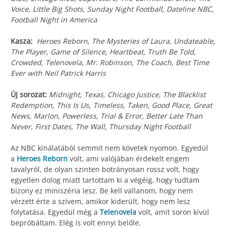
Voice, Little Big Shots, Sunday Night Football, Dateline NBC,
Football Night in America
Kasza:
Heroes Reborn, The Mysteries of Laura, Undateable,
The Player, Game of Silence, Heartbeat, Truth Be Told,
Crowded, Telenovela, Mr. Robinson, The Coach, Best Time
Ever with Neil Patrick Harris
Új sorozat:
Midnight, Texas, Chicago Justice, The Blacklist
Redemption, This Is Us, Timeless, Taken, Good Place, Great
News, Marlon, Powerless, Trial & Error, Better Late Than
Never, First Dates, The Wall, Thursday Night Football
Az NBC kínálatából semmit nem követek nyomon. Egyedül
a
Heroes Reborn
volt, ami valójában érdekelt engem
tavalyról, de olyan szinten botrányosan rossz volt, hogy
egyetlen dolog miatt tartottam ki a végéig, hogy tudtam
bizony ez miniszéria lesz. Be kell vallanom, hogy nem
vérzett érte a szívem, amikor kiderült, hogy nem lesz
folytatása. Egyedül még a
Telenovela
volt, amit soron kívül
bepróbáltam. Elég is volt ennyi belőle.