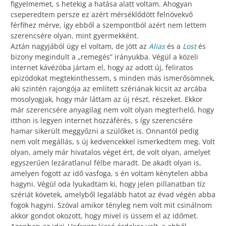
figyelmemet, s hetekig a hatása alatt voltam. Ahogyan
cseperedtem persze ez azért mérséklődött felnövekvő
férfihez mérve, így ebből a szempontból azért nem lettem
szerencsére olyan, mint gyermekként.
Aztán nagyjából úgy el voltam, de jött az
Alias
és a
Lost
és
bizony megindult a „remegés” irányukba. Végül a közeli
internet kávézóba jártam el, hogy az adott új, feliratos
epizódokat megtekinthessem, s minden más ismerősömnek,
aki szintén rajongója az említett szériának kicsit az arcába
mosolyogjak, hogy már láttam az új részt, részeket. Ekkor
már szerencsére anyagilag nem volt olyan megterhelő, hogy
itthon is legyen internet hozzáférés, s így szerencsére
hamar sikerült meggyőzni a szülőket is. Onnantól pedig
nem volt megállás, s új kedvencekkel ismerkedtem meg. Volt
olyan, amely már hivatalos véget ért, de volt olyan, amelyet
egyszerűen lezáratlanul félbe maradt. De akadt olyan is,
amelyen fogott az idő vasfoga, s én voltam kénytelen abba
hagyni. Végül oda lyukadtam ki, hogy jelen pillanatban tíz
szériát követek, amelyből legalább hatot az évad végén abba
fogok hagyni. Szóval amikor tényleg nem volt mit csinálnom
akkor gondot okozott, hogy mivel is üssem el az időmet.