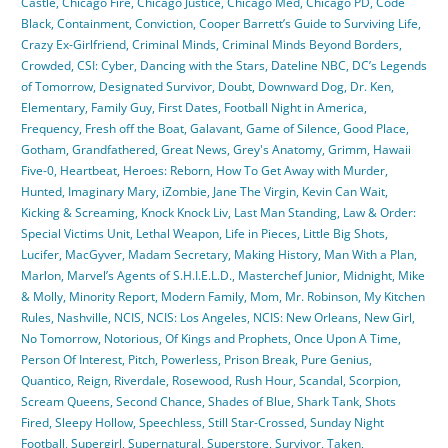
Castle
,
Chicago Fire
,
Chicago Justice
,
Chicago Med
,
Chicago PD
,
Code
Black
,
Containment
,
Conviction
,
Cooper Barrett’s Guide to Surviving Life
,
Crazy Ex-Girlfriend
,
Criminal Minds
,
Criminal Minds Beyond Borders
,
Crowded
,
CSI: Cyber
,
Dancing with the Stars
,
Dateline NBC
,
DC’s Legends
of Tomorrow
,
Designated Survivor
,
Doubt
,
Downward Dog
,
Dr. Ken
,
Elementary
,
Family Guy
,
First Dates
,
Football Night in America
,
Frequency
,
Fresh off the Boat
,
Galavant
,
Game of Silence
,
Good Place
,
Gotham
,
Grandfathered
,
Great News
,
Grey's Anatomy
,
Grimm
,
Hawaii
Five-0
,
Heartbeat
,
Heroes: Reborn
,
How To Get Away with Murder
,
Hunted
,
Imaginary Mary
,
iZombie
,
Jane The Virgin
,
Kevin Can Wait
,
Kicking & Screaming
,
Knock Knock Liv
,
Last Man Standing
,
Law & Order:
Special Victims Unit
,
Lethal Weapon
,
Life in Pieces
,
Little Big Shots
,
Lucifer
,
MacGyver
,
Madam Secretary
,
Making History
,
Man With a Plan
,
Marlon
,
Marvel’s Agents of S.H.I.E.L.D.
,
Masterchef Junior
,
Midnight
,
Mike
& Molly
,
Minority Report
,
Modern Family
,
Mom
,
Mr. Robinson
,
My Kitchen
Rules
,
Nashville
,
NCIS
,
NCIS: Los Angeles
,
NCIS: New Orleans
,
New Girl
,
No Tomorrow
,
Notorious
,
Of Kings and Prophets
,
Once Upon A Time
,
Person Of Interest
,
Pitch
,
Powerless
,
Prison Break
,
Pure Genius
,
Quantico
,
Reign
,
Riverdale
,
Rosewood
,
Rush Hour
,
Scandal
,
Scorpion
,
Scream Queens
,
Second Chance
,
Shades of Blue
,
Shark Tank
,
Shots
Fired
,
Sleepy Hollow
,
Speechless
,
Still Star-Crossed
,
Sunday Night
Football
,
Supergirl
,
Supernatural
,
Superstore
,
Survivor
,
Taken
,