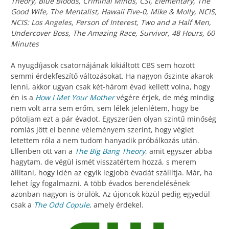
Theory, Blue Bloods, Criminal Minds, CSI, Elementary, The
Good Wife, The Mentalist, Hawaii Five-0, Mike & Molly, NCIS,
NCIS: Los Angeles, Person of Interest, Two and a Half Men,
Undercover Boss, The Amazing Race, Survivor, 48 Hours, 60
Minutes
A nyugdíjasok csatornájának kikiáltott CBS sem hozott
semmi érdekfeszítő változásokat. Ha nagyon őszinte akarok
lenni, akkor ugyan csak két-három évad kellett volna, hogy
én is a
How I Met Your Mother
végére érjek, de még mindig
nem volt arra sem erőm, sem lélek jelenlétem, hogy be
pótoljam ezt a pár évadot. Egyszerűen olyan szintű minőség
romlás jött el benne véleményem szerint, hogy véglet
letettem róla a nem tudom hanyadik próbálkozás után.
Ellenben ott van a
The Big Bang Theory
, amit egyszer abba
hagytam, de végül ismét visszatértem hozzá, s merem
állítani, hogy idén az egyik legjobb évadát szállítja. Már, ha
lehet így fogalmazni. A több évados berendelésének
azonban nagyon is örülök. Az újoncok közül pedig egyedül
csak a
The Odd Copule
, amely érdekel.