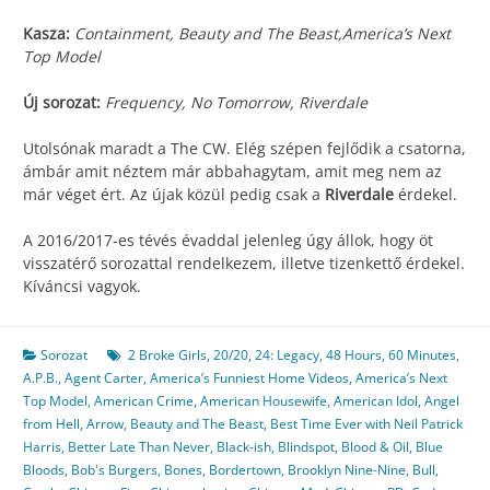
Kasza:
Containment, Beauty and The Beast,America’s Next
Top Model
Új sorozat:
Frequency, No Tomorrow, Riverdale
Utolsónak maradt a The CW. Elég szépen fejlődik a csatorna,
ámbár amit néztem már abbahagytam, amit meg nem az
már véget ért. Az újak közül pedig csak a
Riverdale
érdekel.
A 2016/2017-es tévés évaddal jelenleg úgy állok, hogy öt
visszatérő sorozattal rendelkezem, illetve tizenkettő érdekel.
Kíváncsi vagyok.
Sorozat
2 Broke Girls
,
20/20
,
24: Legacy
,
48 Hours
,
60 Minutes
,
A.P.B.
,
Agent Carter
,
America’s Funniest Home Videos
,
America’s Next
Top Model
,
American Crime
,
American Housewife
,
American Idol
,
Angel
from Hell
,
Arrow
,
Beauty and The Beast
,
Best Time Ever with Neil Patrick
Harris
,
Better Late Than Never
,
Black-ish
,
Blindspot
,
Blood & Oil
,
Blue
Bloods
,
Bob's Burgers
,
Bones
,
Bordertown
,
Brooklyn Nine-Nine
,
Bull
,