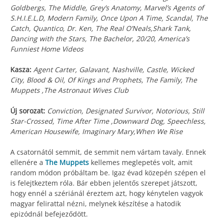
Goldbergs, The Middle, Grey’s Anatomy, Marvel’s Agents of
S.H.I.E.L.D, Modern Family, Once Upon A Time, Scandal, The
Catch, Quantico, Dr. Ken, The Real O’Neals,Shark Tank,
Dancing with the Stars, The Bachelor, 20/20, America’s
Funniest Home Videos
Kasza:
Agent Carter, Galavant, Nashville, Castle, Wicked
City, Blood & Oil, Of Kings and Prophets, The Family, The
Muppets ,The Astronaut Wives Club
Új sorozat:
Conviction, Designated Survivor, Notorious, Still
Star-Crossed, Time After Time ,Downward Dog, Speechless,
American Housewife, Imaginary Mary,When We Rise
A csatornától semmit, de semmit nem vártam tavaly. Ennek
ellenére a
The Muppets
kellemes meglepetés volt, amit
random módon próbáltam be. Igaz évad közepén szépen el
is felejtkeztem róla. Bár ebben jelentős szerepet játszott,
hogy ennél a szériánál éreztem azt, hogy kénytelen vagyok
magyar felirattal nézni, melynek készítése a hatodik
epizódnál befejeződött.