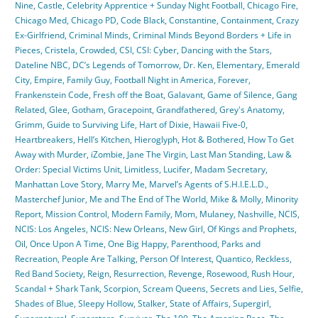
Nine
,
Castle
,
Celebrity Apprentice + Sunday Night Football
,
Chicago Fire
,
Chicago Med
,
Chicago PD
,
Code Black
,
Constantine
,
Containment
,
Crazy
Ex-Girlfriend
,
Criminal Minds
,
Criminal Minds Beyond Borders + Life in
Pieces
,
Cristela
,
Crowded
,
CSI
,
CSI: Cyber
,
Dancing with the Stars
,
Dateline NBC
,
DC’s Legends of Tomorrow
,
Dr. Ken
,
Elementary
,
Emerald
City
,
Empire
,
Family Guy
,
Football Night in America
,
Forever
,
Frankenstein Code
,
Fresh off the Boat
,
Galavant
,
Game of Silence
,
Gang
Related
,
Glee
,
Gotham
,
Gracepoint
,
Grandfathered
,
Grey's Anatomy
,
Grimm
,
Guide to Surviving Life
,
Hart of Dixie
,
Hawaii Five-0
,
Heartbreakers
,
Hell’s Kitchen
,
Hieroglyph
,
Hot & Bothered
,
How To Get
Away with Murder
,
iZombie
,
Jane The Virgin
,
Last Man Standing
,
Law &
Order: Special Victims Unit
,
Limitless
,
Lucifer
,
Madam Secretary
,
Manhattan Love Story
,
Marry Me
,
Marvel’s Agents of S.H.I.E.L.D.
,
Masterchef Junior
,
Me and The End of The World
,
Mike & Molly
,
Minority
Report
,
Mission Control
,
Modern Family
,
Mom
,
Mulaney
,
Nashville
,
NCIS
,
NCIS: Los Angeles
,
NCIS: New Orleans
,
New Girl
,
Of Kings and Prophets
,
Oil
,
Once Upon A Time
,
One Big Happy
,
Parenthood
,
Parks and
Recreation
,
People Are Talking
,
Person Of Interest
,
Quantico
,
Reckless
,
Red Band Society
,
Reign
,
Resurrection
,
Revenge
,
Rosewood
,
Rush Hour
,
Scandal + Shark Tank
,
Scorpion
,
Scream Queens
,
Secrets and Lies
,
Selfie
,
Shades of Blue
,
Sleepy Hollow
,
Stalker
,
State of Affairs
,
Supergirl
,