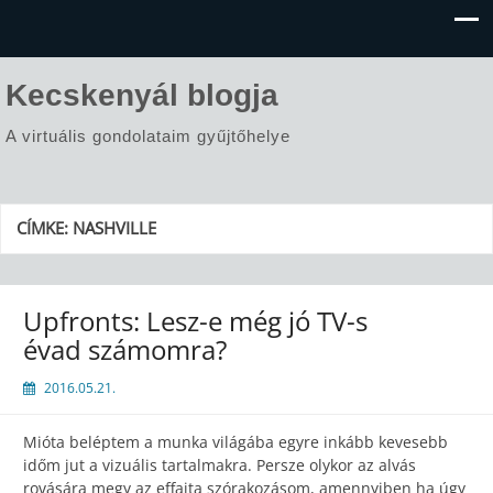
Kecskenyál blogja
A virtuális gondolataim gyűjtőhelye
CÍMKE:
NASHVILLE
Upfronts: Lesz-e még jó TV-s
évad számomra?
2016.05.21.
Mióta beléptem a munka világába egyre inkább kevesebb
időm jut a vizuális tartalmakra. Persze olykor az alvás
rovására megy az effajta szórakozásom, amennyiben ha úgy