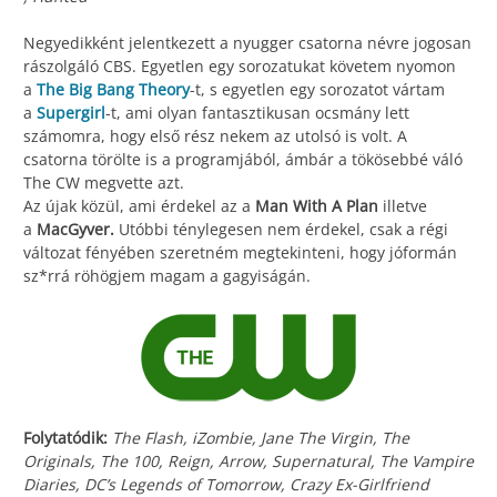
Negyedikként jelentkezett a nyugger csatorna névre jogosan
rászolgáló CBS. Egyetlen egy sorozatukat követem nyomon
a
The Big Bang Theory
-t, s egyetlen egy sorozatot vártam
a
Supergirl
-t, ami olyan fantasztikusan ocsmány lett
számomra, hogy első rész nekem az utolsó is volt. A
csatorna törölte is a programjából, ámbár a tökösebbé váló
The CW megvette azt.
Az újak közül, ami érdekel az a
Man With A Plan
illetve
a
MacGyver.
Utóbbi ténylegesen nem érdekel, csak a régi
változat fényében szeretném megtekinteni, hogy jóformán
sz*rrá röhögjem magam a gagyiságán.
Folytatódik:
The Flash, iZombie, Jane The Virgin, The
Originals, The 100, Reign, Arrow, Supernatural, The Vampire
Diaries, DC’s Legends of Tomorrow, Crazy Ex-Girlfriend