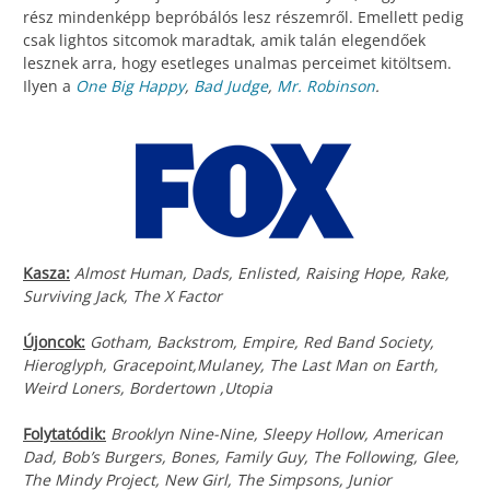
rész mindenképp bepróbálós lesz részemről. Emellett pedig
csak lightos sitcomok maradtak, amik talán elegendőek
lesznek arra, hogy esetleges unalmas perceimet kitöltsem.
Ilyen a
One Big Happy
,
Bad Judge
,
Mr. Robinson
.
Kasza:
Almost Human, Dads, Enlisted, Raising Hope, Rake,
Surviving Jack, The X Factor
Újoncok:
Gotham, Backstrom, Empire, Red Band Society,
Hieroglyph, Gracepoint,Mulaney, The Last Man on Earth,
Weird Loners, Bordertown ,Utopia
Folytatódik:
Brooklyn Nine-Nine, Sleepy Hollow, American
Dad, Bob’s Burgers, Bones, Family Guy, The Following, Glee,
The Mindy Project, New Girl, The Simpsons, Junior