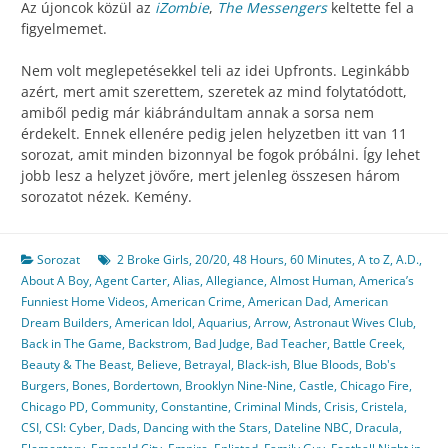
Az újoncok közül az
iZombie
,
The Messengers
keltette fel a
figyelmemet.
Nem volt meglepetésekkel teli az idei Upfronts. Leginkább
azért, mert amit szerettem, szeretek az mind folytatódott,
amiből pedig már kiábrándultam annak a sorsa nem
érdekelt. Ennek ellenére pedig jelen helyzetben itt van 11
sorozat, amit minden bizonnyal be fogok próbálni. Így lehet
jobb lesz a helyzet jövőre, mert jelenleg összesen három
sorozatot nézek. Kemény.
Sorozat
2 Broke Girls
,
20/20
,
48 Hours
,
60 Minutes
,
A to Z
,
A.D.
,
About A Boy
,
Agent Carter
,
Alias
,
Allegiance
,
Almost Human
,
America’s
Funniest Home Videos
,
American Crime
,
American Dad
,
American
Dream Builders
,
American Idol
,
Aquarius
,
Arrow
,
Astronaut Wives Club
,
Back in The Game
,
Backstrom
,
Bad Judge
,
Bad Teacher
,
Battle Creek
,
Beauty & The Beast
,
Believe
,
Betrayal
,
Black-ish
,
Blue Bloods
,
Bob's
Burgers
,
Bones
,
Bordertown
,
Brooklyn Nine-Nine
,
Castle
,
Chicago Fire
,
Chicago PD
,
Community
,
Constantine
,
Criminal Minds
,
Crisis
,
Cristela
,
CSI
,
CSI: Cyber
,
Dads
,
Dancing with the Stars
,
Dateline NBC
,
Dracula
,