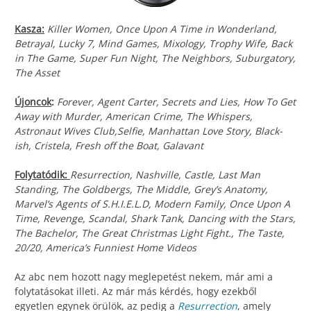
Kasza:
Killer Women, Once Upon A Time in Wonderland,
Betrayal, Lucky 7, Mind Games, Mixology, Trophy Wife, Back
in The Game, Super Fun Night, The Neighbors, Suburgatory,
The Asset
Újoncok
:
Forever, Agent Carter, Secrets and Lies, How To Get
Away with Murder, American Crime, The Whispers,
Astronaut Wives Club,Selfie, Manhattan Love Story, Black-
ish, Cristela, Fresh off the Boat, Galavant
Folytatódik:
Resurrection, Nashville, Castle, Last Man
Standing, The Goldbergs, The Middle, Grey’s Anatomy,
Marvel’s Agents of S.H.I.E.L.D, Modern Family, Once Upon A
Time, Revenge, Scandal, Shark Tank, Dancing with the Stars,
The Bachelor, The Great Christmas Light Fight., The Taste,
20/20, America’s Funniest Home Videos
Az abc nem hozott nagy meglepetést nekem, már ami a
folytatásokat illeti. Az már más kérdés, hogy ezekből
egyetlen egynek örülök, az pedig a
Resurrection
, amely