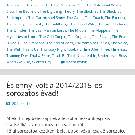
Telenovela
,
Texas
,
The 100
,
The Amazing Race
,
The Astronaut Wives
Club
,
The Bachelor
,
The Big Bang Theory
,
The Blacklist
,
The Blacklist
Redemption
,
The Carmichael Show
,
The Catch
,
The Coach
,
The Exorcist
,
The Family
,
The Flash
,
The Goldbergs
,
The Good Wife
,
The Great Indoors
,
The Grinder
,
The Last Man on Earth
,
The Middle
,
The Muppets
,
The
Mysteries of Laura
,
The Odd Couple
,
The Originals
,
The Player
,
The Real
O’Neals
,
The Simpsons
,
The Son of Zorn
,
The Vampire Diaries
,
The Voice
,
The Wall
,
This Is Us
,
Thursday Night Football
,
Time After Time
,
Timeless
,
Training Day
,
Trial & Error
,
Truth Be Told
,
Undateable
,
Undercover Boss
,
When We Rise
,
Wicked City
Hozzászólok!
És ennyi volt a 2014/2015-ös
sorozatos évad!
2015.05.14.
Mielőtt még belecsapnék a lecsóba nézzünk egy kis
statisztikát az én sorozatos évadomról:
13 új sorozatba
kezdtem bele. Ebből végül csak
3 sorozatot