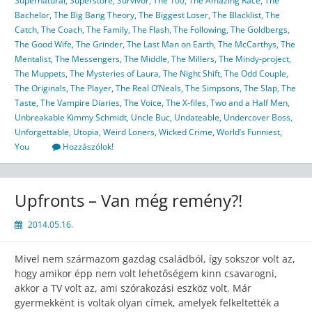
Supernatural
,
Superstore
,
Survivor
,
The 100
,
The Amazing Race
,
The
Bachelor
,
The Big Bang Theory
,
The Biggest Loser
,
The Blacklist
,
The
Catch
,
The Coach
,
The Family
,
The Flash
,
The Following
,
The Goldbergs
,
The Good Wife
,
The Grinder
,
The Last Man on Earth
,
The McCarthys
,
The
Mentalist
,
The Messengers
,
The Middle
,
The Millers
,
The Mindy-project
,
The Muppets
,
The Mysteries of Laura
,
The Night Shift
,
The Odd Couple
,
The Originals
,
The Player
,
The Real O’Neals
,
The Simpsons
,
The Slap
,
The
Taste
,
The Vampire Diaries
,
The Voice
,
The X-files
,
Two and a Half Men
,
Unbreakable Kimmy Schmidt
,
Uncle Buc
,
Undateable
,
Undercover Boss
,
Unforgettable
,
Utopia
,
Weird Loners
,
Wicked Crime
,
World’s Funniest
,
You
Hozzászólok!
Upfronts – Van még remény?!
2014.05.16.
Mivel nem származom gazdag családból, így sokszor volt az,
hogy amikor épp nem volt lehetőségem kinn csavarogni,
akkor a TV volt az, ami szórakozási eszköz volt. Már
gyermekként is voltak olyan címek, amelyek felkeltették a