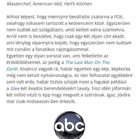
Masterchef, American Idol, Hell’s Kitchen
Ahhoz képest, hogy mennyire bevállalós csatorna a FOX,
valahogy sohasem tartozott a kedvenceim közé. Egyszerűen
nem tudták azt szolgáltatni, amit kellett volna számomra.
Arról nem is beszélve, hogy csak egy-két olyan cím akadt,
ami tényleg olyannyira bejött, hogy egyszerűen nem tudtam
mit csinálni a fanatikus rajongásommal.
Egyetlen egy olyan sorozat van, ami felkeltette az
érdeklődésemet, az pedig a
The Last Man On The
Earth
.
Kíváncsi vagyok rá, habár egyetlen egy kép, képkocka
még nem került nyilvánosságra. Az idei felhozatal egyébként
sem volt erős, habár biztos szívják most a fogukat például
a
Glee
két évados berendeléséért tavaly, hisz idén jóformán
két millió néző is épp hogy megvolt a szériának. Igaz, jövőre
már csak midseason-ben érkezik.