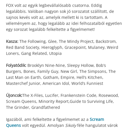
FOX volt az egyik legbevállalósabb csatorna. Eddig
legalábbis. Valóban nagyon sok jó sorozatot szállított, de
sajnos kevés volt az, amelyik mellett ki is tartottam. A
véleményem az, hogy legalább az idei felhozatalból egyetlen
egy sorozat legalább felkeltette a figyelmemet!
Kasza:
The Following, Glee, The Mindy Project, Backstrom,
Red Band Society, Hieroglyph, Gracepoint, Mulaney, Weird
Loners, Gang Related, Utopia
Folyatódik:
Brooklyn Nine-Nine, Sleepy Hollow, Bob’s
Burgers, Bones, Family Guy, New Girl, The Simpsons, The
Last Man on Earth, Gotham, Empire, Hell’s Kitchen,
Masterchef Junior, American Idol, World’s Funniest
Újoncok:
The X-Files, Lucifer, Frankenstein Code, Rosewood,
Scream Queens, Minority Report,Guide to Surviving Life,
The Grinder, Grandfathered
Igazából, ami felkeltette a figyelmemet az a
Scream
Queens
volt egyedül. Amolyan
Sikoly
féle hangulatot várok