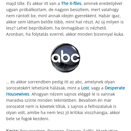
majd tőle. És akkor itt van a
The X-files
, aminek eredetijével
ugyan próbálkoztam, de nagyon besültem, mert valahogy
nem rántott be, mint annak idején gyerekként. Habár igaz,
akkor sem láttam belőle több, mint hat részt. Az új milyen is
lesz? Lehet bepróbálom, ha önmagában is nézhető.
Azonban, ha folytatás ezerrel, akkor minden bizonnyal kuka.
… és akkor sorrendben pedig itt az abc, amelynek olyan
sorozatokért lehetünk hálásak, mint a
Lost
, vagy a
Desperate
Housewives
. Ahogyan nézem sajnos eléggé le is vannak
maradva szinte minden tekintetben. Bevallom én már
sorozatot nem is követek tőlük, s sajnos a felhozataluk is
olyan volt, amibe ha nem lesz jó kritikai visszhangja, akkor
bele se fogok kezdeni.
Kasza:
Resurrection, Revenge, Forever, Selfie, Manhattan