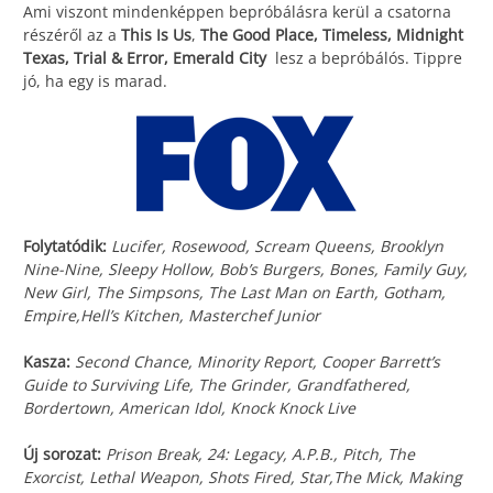
Ami viszont mindenképpen bepróbálásra kerül a csatorna
részéről az a
This Is Us
,
The Good Place, Timeless, Midnight
Texas, Trial & Error, Emerald City
lesz a bepróbálós. Tippre
jó, ha egy is marad.
Folytatódik:
Lucifer, Rosewood, Scream Queens, Brooklyn
Nine-Nine, Sleepy Hollow, Bob’s Burgers, Bones, Family Guy,
New Girl, The Simpsons, The Last Man on Earth, Gotham,
Empire,Hell’s Kitchen, Masterchef Junior
Kasza:
Second Chance, Minority Report, Cooper Barrett’s
Guide to Surviving Life, The Grinder, Grandfathered,
Bordertown, American Idol, Knock Knock Live
Új sorozat:
Prison Break, 24: Legacy, A.P.B., Pitch, The
Exorcist, Lethal Weapon, Shots Fired, Star,The Mick, Making