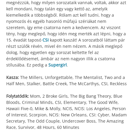
megnézzük, hogy milyen sorozataik vannak, voltak, akkor azt
kell mondani, hogy talán egy vagy kettő az, amelyik
kiemelkedik a többségből. Rólam azt kell tudni, hogy a
nyomozós és egyéb hasonló műfajú szériákat nem
szeretem, így eme csatorna nem a kedvencem. Az viszont
tény, hogy meglepő, hogy idén meg merték azt lépni, hogy a
15. évadát taposó
CSI
kapott kaszát! A sorozatból láttam pár
részt szülők révén, mivel én nem nézem. A másik meglepő
dolog, hogy egyetlen egy sorozat keltette fel az
érdeklődésemet, ámbár az nem nagyon illik a csatorna
stílusába. Ez pedig a
Supergirl
.
Kasza:
The Millers, Unforgettable, The Mentalist, Two and a
Half Men, Stalker, Battle Creek, The McCarthys, CSI, Reckless
Folytatódik:
Mom, 2 Broke Girls, The Big Bang Theory, Blue
Bloods, Criminal Minds, CSI, Elementary, The Good Wife,
Hawaii Five-0, Mike & Molly, NCIS, NCIS: Los Angeles, Person
of Interest, Scorpion, NCIS: New Orleans, CSI: Cyber, Madam
Secretary, The Odd Couple, Undercover Boss, The Amazing
Race, Survivor, 48 Hours, 60 Minutes