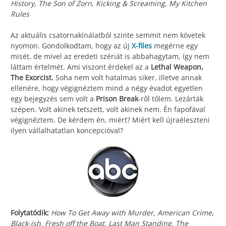
History, The Son of Zorn, Kicking & Screaming, My Kitchen
Rules
Az aktuális csatornakínálatból szinte semmit nem követek
nyomon. Gondolkodtam, hogy az új
X-files
megérne egy
misét, de mivel az eredeti szériát is abbahagytam, így nem
láttam értelmét. Ami viszont érdekel az a
Lethal Weapon,
The Exorcist.
Soha nem volt hatalmas siker, illetve annak
ellenére, hogy végignéztem mind a négy évadot egyetlen
egy bejegyzés sem volt a
Prison Break
-ről tőlem. Lezárták
szépen. Volt akinek tetszett, volt akinek nem. Én fapofával
végignéztem. De kérdem én, miért? Miért kell újraéleszteni
ilyen vállalhatatlan koncepcióval?
Folytatódik:
How To Get Away with Murder, American Crime,
Black-ish, Fresh off the Boat, Last Man Standing, The