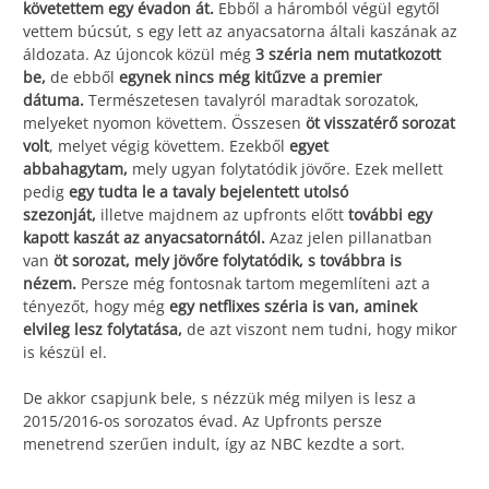
követettem egy évadon át.
Ebből a háromból végül egytől
vettem búcsút, s egy lett az anyacsatorna általi kaszának az
áldozata. Az újoncok közül még
3 széria nem mutatkozott
be,
de ebből
egynek nincs még kitűzve a premier
dátuma.
Természetesen tavalyról maradtak sorozatok,
melyeket nyomon követtem. Összesen
öt visszatérő sorozat
volt
, melyet végig követtem. Ezekből
egyet
abbahagytam,
mely ugyan folytatódik jövőre. Ezek mellett
pedig
egy tudta le a tavaly bejelentett utolsó
szezonját,
illetve majdnem az upfronts előtt
további egy
kapott kaszát az anyacsatornától.
Azaz jelen pillanatban
van
öt sorozat, mely jövőre folytatódik, s továbbra is
nézem.
Persze még fontosnak tartom megemlíteni azt a
tényezőt, hogy még
egy netflixes széria is van, aminek
elvileg lesz folytatása,
de azt viszont nem tudni, hogy mikor
is készül el.
De akkor csapjunk bele, s nézzük még milyen is lesz a
2015/2016-os sorozatos évad. Az Upfronts persze
menetrend szerűen indult, így az NBC kezdte a sort.