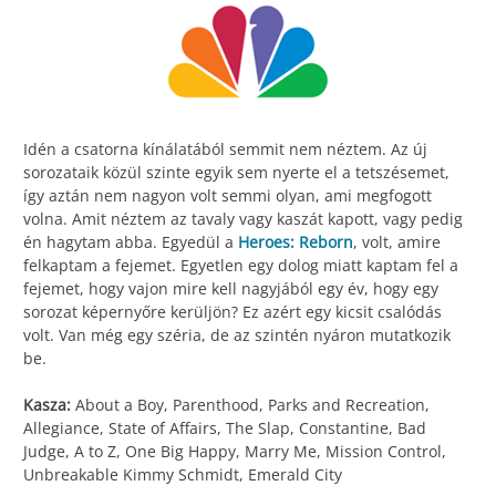
Idén a csatorna kínálatából semmit nem néztem. Az új
sorozataik közül szinte egyik sem nyerte el a tetszésemet,
így aztán nem nagyon volt semmi olyan, ami megfogott
volna. Amit néztem az tavaly vagy kaszát kapott, vagy pedig
én hagytam abba. Egyedül a
Heroes: Reborn
, volt, amire
felkaptam a fejemet. Egyetlen egy dolog miatt kaptam fel a
fejemet, hogy vajon mire kell nagyjából egy év, hogy egy
sorozat képernyőre kerüljön? Ez azért egy kicsit csalódás
volt. Van még egy széria, de az szintén nyáron mutatkozik
be.
Kasza:
About a Boy, Parenthood, Parks and Recreation,
Allegiance, State of Affairs, The Slap, Constantine, Bad
Judge, A to Z, One Big Happy, Marry Me, Mission Control,
Unbreakable Kimmy Schmidt, Emerald City