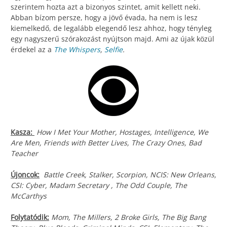
szerintem hozta azt a bizonyos szintet, amit kellett neki.
Abban bízom persze, hogy a jövő évada, ha nem is lesz
kiemelkedő, de legalább elegendő lesz ahhoz, hogy tényleg
egy nagyszerű szórakozást nyújtson majd. Ami az újak közül
érdekel az a
The Whispers
,
Selfie
.
Kasza:
How I Met Your Mother, Hostages, Intelligence, We
Are Men, Friends with Better Lives, The Crazy Ones, Bad
Teacher
Újoncok:
Battle Creek, Stalker, Scorpion, NCIS: New Orleans,
CSI: Cyber, Madam Secretary , The Odd Couple, The
McCarthys
Folytatódik:
Mom, The Millers, 2 Broke Girls, The Big Bang