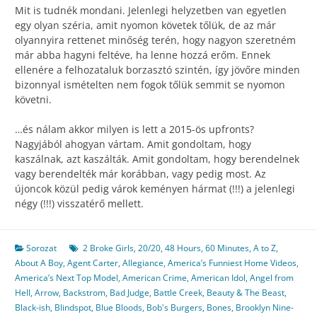
Mit is tudnék mondani. Jelenlegi helyzetben van egyetlen
egy olyan széria, amit nyomon követek tőlük, de az már
olyannyira rettenet minőség terén, hogy nagyon szeretném
már abba hagyni feltéve, ha lenne hozzá erőm. Ennek
ellenére a felhozataluk borzasztó szintén, így jövőre minden
bizonnyal ismételten nem fogok tőlük semmit se nyomon
követni.
…és nálam akkor milyen is lett a 2015-ös upfronts?
Nagyjából ahogyan vártam. Amit gondoltam, hogy
kaszálnak, azt kaszálták. Amit gondoltam, hogy berendelnek
vagy berendelték már korábban, vagy pedig most. Az
újoncok közül pedig várok keményen hármat (!!!) a jelenlegi
négy (!!!) visszatérő mellett.
Sorozat
2 Broke Girls
,
20/20
,
48 Hours
,
60 Minutes
,
A to Z
,
About A Boy
,
Agent Carter
,
Allegiance
,
America’s Funniest Home Videos
,
America’s Next Top Model
,
American Crime
,
American Idol
,
Angel from
Hell
,
Arrow
,
Backstrom
,
Bad Judge
,
Battle Creek
,
Beauty & The Beast
,
Black-ish
,
Blindspot
,
Blue Bloods
,
Bob's Burgers
,
Bones
,
Brooklyn Nine-