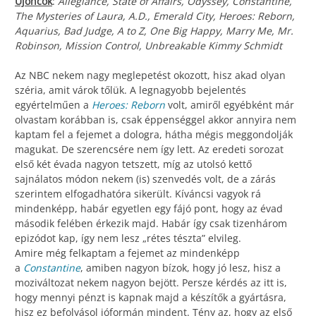
Újoncok
:
Allegiance, State of Affairs, Odyssey, Constantine,
The Mysteries of Laura, A.D., Emerald City, Heroes: Reborn,
Aquarius, Bad Judge, A to Z, One Big Happy, Marry Me, Mr.
Robinson, Mission Control, Unbreakable Kimmy Schmidt
Az NBC nekem nagy meglepetést okozott, hisz akad olyan
széria, amit várok tőlük. A legnagyobb bejelentés
egyértelműen a
Heroes: Reborn
volt, amiről egyébként már
olvastam korábban is, csak éppenséggel akkor annyira nem
kaptam fel a fejemet a dologra, hátha mégis meggondolják
magukat. De szerencsére nem így lett. Az eredeti sorozat
első két évada nagyon tetszett, míg az utolsó kettő
sajnálatos módon nekem (is) szenvedés volt, de a zárás
szerintem elfogadhatóra sikerült. Kíváncsi vagyok rá
mindenképp, habár egyetlen egy fájó pont, hogy az évad
második felében érkezik majd. Habár így csak tizenhárom
epizódot kap, így nem lesz „rétes tészta” elvileg.
Amire még felkaptam a fejemet az mindenképp
a
Constantine
, amiben nagyon bízok, hogy jó lesz, hisz a
moziváltozat nekem nagyon bejött. Persze kérdés az itt is,
hogy mennyi pénzt is kapnak majd a készítők a gyártásra,
hisz ez befolyásol jóformán mindent. Tény az, hogy az első