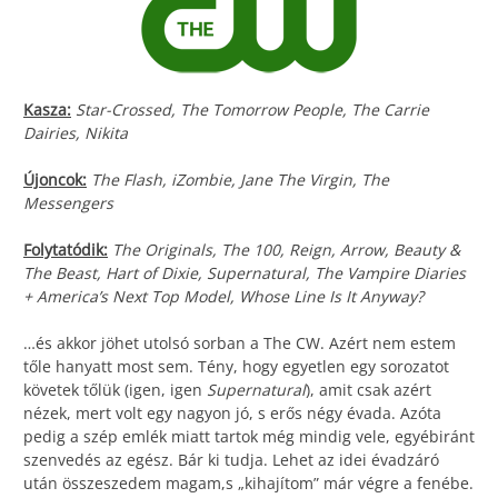
Kasza:
Star-Crossed, The Tomorrow People, The Carrie
Dairies, Nikita
Újoncok:
The Flash, iZombie, Jane The Virgin, The
Messengers
Folytatódik:
The Originals, The 100, Reign, Arrow, Beauty &
The Beast, Hart of Dixie, Supernatural, The Vampire Diaries
+ America’s Next Top Model, Whose Line Is It Anyway?
…és akkor jöhet utolsó sorban a The CW. Azért nem estem
tőle hanyatt most sem. Tény, hogy egyetlen egy sorozatot
követek tőlük (igen, igen
Supernatural
), amit csak azért
nézek, mert volt egy nagyon jó, s erős négy évada. Azóta
pedig a szép emlék miatt tartok még mindig vele, egyébiránt
szenvedés az egész. Bár ki tudja. Lehet az idei évadzáró
után összeszedem magam,s „kihajítom” már végre a fenébe.