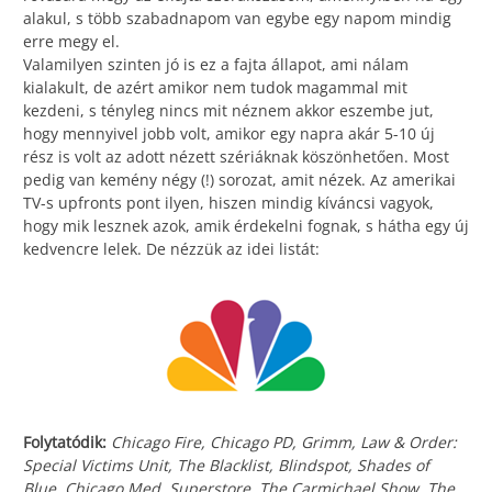
alakul, s több szabadnapom van egybe egy napom mindig
erre megy el.
Valamilyen szinten jó is ez a fajta állapot, ami nálam
kialakult, de azért amikor nem tudok magammal mit
kezdeni, s tényleg nincs mit néznem akkor eszembe jut,
hogy mennyivel jobb volt, amikor egy napra akár 5-10 új
rész is volt az adott nézett szériáknak köszönhetően. Most
pedig van kemény négy (!) sorozat, amit nézek. Az amerikai
TV-s upfronts pont ilyen, hiszen mindig kíváncsi vagyok,
hogy mik lesznek azok, amik érdekelni fognak, s hátha egy új
kedvencre lelek. De nézzük az idei listát:
Folytatódik:
Chicago Fire, Chicago PD, Grimm, Law & Order:
Special Victims Unit, The Blacklist, Blindspot, Shades of
Blue, Chicago Med, Superstore, The Carmichael Show, The