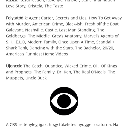
Love Story, Cristela, The Taste
Folytatódik:
Agent Carter, Secrets and Lies, How To Get Away
with Murder, American Crime, Black-ish, Fresh off the Boat,
Galavant, Nashville, Castle, Last Man Standing, The
Goldbergs, The Middle, Grey’s Anatomy, Marvel’s Agents of
S.H.I.E.L.D, Modern Family, Once Upon A Time, Scandal +
Shark Tank, Dancing with the Stars, The Bachelor, 20/20,
America’s Funniest Home Videos
Újoncok:
The Catch, Quantico, Wicked Crime, Oil, Of Kings
and Prophets, The Family, Dr. Ken, The Real O’Neals, The
Muppets, Uncle Buck
A CBS-re tényleg igaz, hogy tökéletes nyugger csatorna. Ha