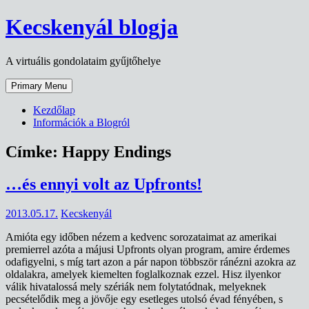
Skip
Kecskenyál blogja
to
content
A virtuális gondolataim gyűjtőhelye
Primary Menu
Kezdőlap
Információk a Blogról
Címke:
Happy Endings
…és ennyi volt az Upfronts!
2013.05.17.
Kecskenyál
Amióta egy időben nézem a kedvenc sorozataimat az amerikai
premierrel azóta a májusi Upfronts olyan program, amire érdemes
odafigyelni, s míg tart azon a pár napon többször ránézni azokra az
oldalakra, amelyek kiemelten foglalkoznak ezzel. Hisz ilyenkor
válik hivatalossá mely szériák nem folytatódnak, melyeknek
pecsételődik meg a jövője egy esetleges utolsó évad fényében, s