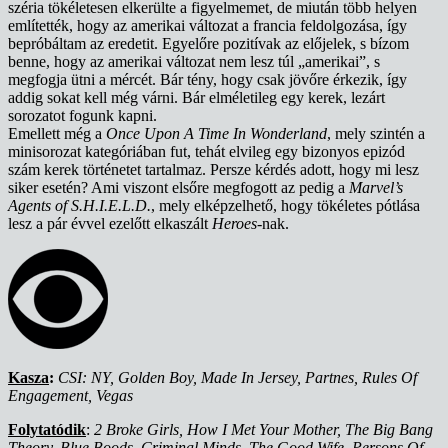
széria tökéletesen elkerülte a figyelmemet, de miután több helyen
említették, hogy az amerikai változat a francia feldolgozása, így
bepróbáltam az eredetit. Egyelőre pozitívak az előjelek, s bízom
benne, hogy az amerikai változat nem lesz túl „amerikai”, s
megfogja ütni a mércét. Bár tény, hogy csak jövőre érkezik, így
addig sokat kell még várni. Bár elméletileg egy kerek, lezárt
sorozatot fogunk kapni.
Emellett még a
Once Upon A Time In Wonderland
, mely szintén a
minisorozat kategóriában fut, tehát elvileg egy bizonyos epizód
szám kerek történetet tartalmaz. Persze kérdés adott, hogy mi lesz
siker esetén? Ami viszont elsőre megfogott az pedig a
Marvel’s
Agents of S.H.I.E.L.D.
, mely elképzelhető, hogy tökéletes pótlása
lesz a pár évvel ezelőtt elkaszált
Heroes
-nak.
Kasza
:
CSI: NY, Golden Boy, Made In Jersey, Partnes, Rules Of
Engagement, Vegas
Folytatódik
:
2 Broke Girls, How I Met Your Mother, The Big Bang
Theory, Blue Boods, Criminal Minds, The Good Wife, Persons Of