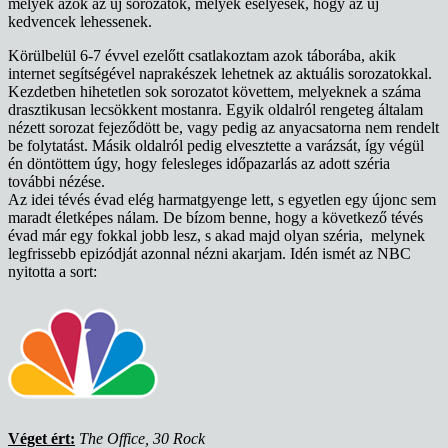
melyek azok az új sorozatok, melyek esélyesek, hogy az új
kedvencek lehessenek.
Körülbelül 6-7 évvel ezelőtt csatlakoztam azok táborába, akik
internet segítségével naprakészek lehetnek az aktuális sorozatokkal.
Kezdetben hihetetlen sok sorozatot követtem, melyeknek a száma
drasztikusan lecsökkent mostanra. Egyik oldalról rengeteg általam
nézett sorozat fejeződött be, vagy pedig az anyacsatorna nem rendelt
be folytatást. Másik oldalról pedig elvesztette a varázsát, így végül
én döntöttem úgy, hogy felesleges időpazarlás az adott széria
további nézése.
Az idei tévés évad elég harmatgyenge lett, s egyetlen egy újonc sem
maradt életképes nálam. De bízom benne, hogy a következő tévés
évad már egy fokkal jobb lesz, s akad majd olyan széria, melynek
legfrissebb epizódját azonnal nézni akarjam. Idén ismét az NBC
nyitotta a sort:
Véget ért:
The Office, 30 Rock