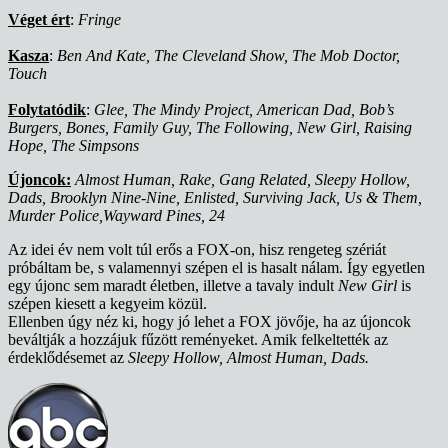
Véget ért
:
Fringe
Kasza
:
Ben And Kate, The Cleveland Show, The Mob Doctor,
Touch
Folytatódik
:
Glee, The Mindy Project, American Dad, Bob’s
Burgers, Bones, Family Guy, The Following, New Girl, Raising
Hope, The Simpsons
Újoncok:
Almost Human, Rake, Gang Related, Sleepy Hollow,
Dads, Brooklyn Nine-Nine, Enlisted, Surviving Jack, Us & Them,
Murder Police,Wayward Pines, 24
Az idei év nem volt túl erős a FOX-on, hisz rengeteg szériát
próbáltam be, s valamennyi szépen el is hasalt nálam. Így egyetlen
egy újonc sem maradt életben, illetve a tavaly indult
New Girl
is
szépen kiesett a kegyeim közül.
Ellenben úgy néz ki, hogy jó lehet a FOX jövője, ha az újoncok
beváltják a hozzájuk fűzött reményeket. Amik felkeltették az
érdeklődésemet az
Sleepy Hollow, Almost Human, Dads.