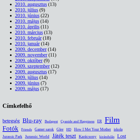
2010. augusztus
(13)
2010. július
(9)
2010. június
(22)
2010. május
(14)
2010. április
(11)
2010. március
(13)
2010. február
(18)
2010. január
(14)
2009. december
(14)
2009. november
(11)
2009. október
(9)
2009. szeptember
(12)
2009. augusztus
(17)
2009. július
(14)
2009. június
(7)
2009. május
(17)
Címkefelhő
Film
Blu-ray
betegség
ER
Budapest
Cyanide and Happiness
Fotók
Glee
How I Met Your Mother
iskola
Gamer sarok
HD
Friends
Játék teszt
Lost
Jurassic World
Jurassic Park
Karácsony
kirándulás