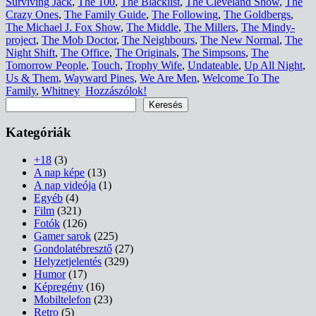
Surviving Jack
,
The 100
,
The Blacklist
,
The Cleveland Show
,
The
Crazy Ones
,
The Family Guide
,
The Following
,
The Goldbergs
,
The Michael J. Fox Show
,
The Middle
,
The Millers
,
The Mindy-
project
,
The Mob Doctor
,
The Neighbours
,
The New Normal
,
The
Night Shift
,
The Office
,
The Originals
,
The Simpsons
,
The
Tomorrow People
,
Touch
,
Trophy Wife
,
Undateable
,
Up All Night
,
Us & Them
,
Wayward Pines
,
We Are Men
,
Welcome To The
Family
,
Whitney
Hozzászólok!
Keresés
Keresés
Kategóriák
+18
(3)
A nap képe
(13)
A nap videója
(1)
Egyéb
(4)
Film
(321)
Fotók
(126)
Gamer sarok
(225)
Gondolatébresztő
(27)
Helyzetjelentés
(329)
Humor
(17)
Képregény
(16)
Mobiltelefon
(23)
Retro
(5)