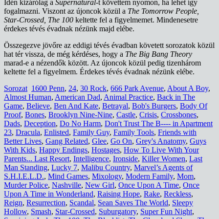
Idén kizárólag a
Supernatural-
t követtem nyomon, ha lehet így
fogalmazni. Viszont az újoncok közül a
The Tomorrow People,
Star-Crossed, The 100
keltette fel a figyelmemet. Mindenesetre
érdekes tévés évadnak nézünk majd elébe.
Összegezve jövőre az eddigi tévés évadban követett sorozatok közül
hat tér vissza, de még kérdéses, hogy a
The Big Bang Theory
marad-e a nézendők között. Az újoncok közül pedig tizenhárom
keltette fel a figyelmem. Érdekes tévés évadnak nézünk elébe.
Sorozat
1600 Penn
,
24
,
30 Rock
,
666 Park Avenue
,
About A Boy
,
Almost Human
,
American Dad
,
Animal Practice
,
Back in The
Game
,
Believe
,
Ben And Kate
,
Betrayal
,
Bob's Burgers
,
Body Of
Proof
,
Bones
,
Brooklyn Nine-Nine
,
Castle
,
Crisis
,
Crossbones
,
Dads
,
Deception
,
Do No Harm
,
Don't Trust The B---- in Apartment
23
,
Dracula
,
Enlisted
,
Family Guy
,
Family Tools
,
Friends with
Better Lives
,
Gang Related
,
Glee
,
Go On
,
Grey's Anatomy
,
Guys
With Kids
,
Happy Endings
,
Hostages
,
How To Live With Your
Parents... Last Resort
,
Intelligence
,
Ironside
,
Killer Women
,
Last
Man Standing
,
Lucky 7
,
Malibu Country
,
Marvel’s Agents of
S.H.I.E.L.D.
,
Mind Games
,
Mixology
,
Modern Family
,
Mom
,
Murder Police
,
Nashville
,
New Girl
,
Once Upon A Time
,
Once
Upon A Time in Wonderland
,
Raising Hope
,
Rake
,
Reckless
,
Reign
,
Resurrection
,
Scandal
,
Sean Saves The World
,
Sleepy
Hollow
,
Smash
,
Star-Crossed
,
Suburgatory
,
Super Fun Night
,