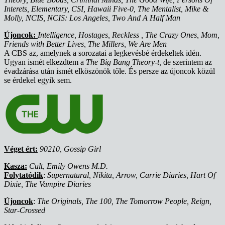
Interets, Elementary, CSI, Hawaii Five-0, The Mentalist, Mike &
Molly, NCIS, NCIS: Los Angeles, Two And A Half Man
Újoncok:
Intelligence, Hostages, Reckless , The Crazy Ones, Mom,
Friends with Better Lives, The Millers, We Are Men
A CBS az, amelynek a sorozatai a legkevésbé érdekeltek idén.
Ugyan ismét elkezdtem a
The Big Bang Theory-t,
de szerintem az
évadzárása után ismét elköszönök tőle. És persze az újoncok közül
se érdekel egyik sem.
Véget ért:
90210, Gossip Girl
Kasza:
Cult, Emily Owens M.D.
Folytatódik
:
Supernatural, Nikita, Arrow, Carrie Diaries, Hart Of
Dixie, The Vampire Diaries
Újoncok
:
The Originals, The 100, The Tomorrow People, Reign,
Star-Crossed