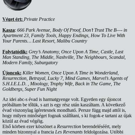
Véget ért:
Private Practice
Kasza
:
666 Park Avenue, Body Of Proof, Don’t Trust The B—- in
Apartment 23, Family Tools, Happy Endings, How To Live With
Your Parents… Last Resort, Malibu Country
Folytatódik:
Grey’s Anatomy, Once Upon A Time, Castle, Last
Man Standing, The Middle, Nashville, The Neighbours, Scandal,
Modern Family, Suburgatory
Újoncok:
Killer Women, Once Upon A Time in Wonderland,
Resurrection, Betrayal, Lucky 7, Mind Games, Marvel’s Agents of
S.H.I.E.L.D. , Mixology, Trophy Wife, Back in The Game, The
Goldbergs, Super Fun Night
Az idei abc-s évad is harmatgyenge volt. Egyetlen egy újoncot
próbáltam be tőlük, s azt is egy rész után kaszáltam. A következő
évad viszonylag ígéretesnek mondható. Persze függ majd attól is,
hogy milyen minőséget fognak szállítani, s ki fogok-e tartani az újak
közül az évad végéig.
Első körben ezer köszönet a
Resurrection
berendeléséért, mely
minden bizonnyal a francia
Les Revenants
feldolgozása. Utóbbi