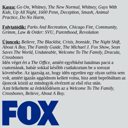
Kasza:
Go On, Whitney, The New Normal, Whitney, Guys With
Kids, Up All Night, 1600 Penn, Deception, Smash, Animal
Practice, Do No Harm,
Folytatódik:
Parks And Recreation, Chicago Fire, Community,
Grimm, Law & Order: SVU, Parenthood, Revolution
Újoncok:
Believe, The Blacklist, Crisis, Ironside, The Night Shift,
About A Boy, The Family Guide, The Michael J. Fox Show, Sean
Saves The World, Undateable, Welcome To The Family, Dracula,
Crossbones
Idén véget ért a
The Office,
amiért egyébként hatalmas pacsi a
csatornának, habár sokkal később csatlakoztam be a sorozat
követésébe. Az igazság az, hogy idén egyetlen egy olyan széria sem
volt, amiért igazán aggódnom kellett volna, hisz amit bepróbáltam az
újoncok közül az mindegyik elvérzett az első rész után.
Ami felkeltette az érdeklődésem az a
Welcome To The Family,
Crossbones, Believe, About A Boy.