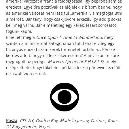
amerikai változat a francia feldolgozása, így bepróbáltam az
eredetit. Egyelőre pozitívak az előjelek, s bízom benne, hogy
az amerikai változat nem lesz túl „amerikai”, s megfogja ütni
a mércét. Bár tény, hogy csak jövőre érkezik, így addig sokat
kell még várni. Bár elméletileg egy kerek, lezárt sorozatot
fogunk kapni.
Emellett még a
Once Upon A Time In Wonderland
, mely
szintén a minisorozat kategóriában fut, tehát elvileg egy
bizonyos epizód szám kerek történetet tartalmaz. Persze
kérdés adott, hogy mi lesz siker esetén? Ami viszont elsőre
megfogott az pedig a
Marvel’s Agents of S.H.I.E.L.D.
, mely
elképzelhető, hogy tökéletes pótlása lesz a pár évvel ezelőtt
elkaszált
Heroes
-nak.
Kasza
:
CSI: NY, Golden Boy, Made In Jersey, Partnes, Rules
Of Engagement, Vegas