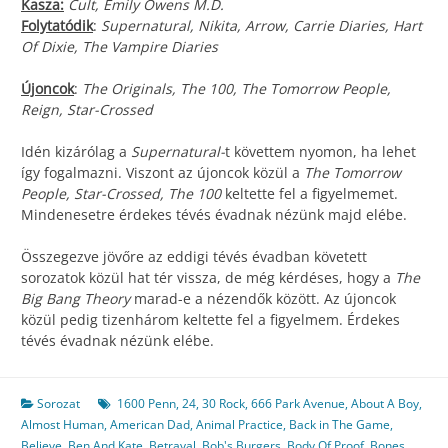
Kasza:
Cult, Emily Owens M.D.
Folytatódik
:
Supernatural, Nikita, Arrow, Carrie Diaries, Hart
Of Dixie, The Vampire Diaries
Újoncok
:
The Originals, The 100, The Tomorrow People,
Reign, Star-Crossed
Idén kizárólag a
Supernatural-
t követtem nyomon, ha lehet
így fogalmazni. Viszont az újoncok közül a
The Tomorrow
People, Star-Crossed, The 100
keltette fel a figyelmemet.
Mindenesetre érdekes tévés évadnak nézünk majd elébe.
Összegezve jövőre az eddigi tévés évadban követett
sorozatok közül hat tér vissza, de még kérdéses, hogy a
The
Big Bang Theory
marad-e a nézendők között. Az újoncok
közül pedig tizenhárom keltette fel a figyelmem. Érdekes
tévés évadnak nézünk elébe.
Sorozat
1600 Penn
,
24
,
30 Rock
,
666 Park Avenue
,
About A Boy
,
Almost Human
,
American Dad
,
Animal Practice
,
Back in The Game
,
Believe
,
Ben And Kate
,
Betrayal
,
Bob's Burgers
,
Body Of Proof
,
Bones
,