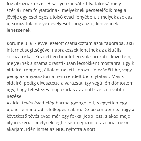
foglalkoznak ezzel. Hisz ilyenkor válik hivatalossá mely
szériák nem folytatódnak, melyeknek pecsételődik meg a
jövője egy esetleges utolsó évad fényében, s melyek azok az
új sorozatok, melyek esélyesek, hogy az új kedvencek
lehessenek.
Körülbelül 6-7 évvel ezelőtt csatlakoztam azok táborába, akik
internet segítségével naprakészek lehetnek az aktuális
sorozatokkal. Kezdetben hihetetlen sok sorozatot követtem,
melyeknek a száma drasztikusan lecsökkent mostanra. Egyik
oldalról rengeteg általam nézett sorozat fejeződött be, vagy
pedig az anyacsatorna nem rendelt be folytatást. Másik
oldalról pedig elvesztette a varázsát, így végül én döntöttem
úgy, hogy felesleges időpazarlás az adott széria további
nézése.
Az idei tévés évad elég harmatgyenge lett, s egyetlen egy
újonc sem maradt életképes nálam. De bízom benne, hogy a
következő tévés évad már egy fokkal jobb lesz, s akad majd
olyan széria, melynek legfrissebb epizódját azonnal nézni
akarjam. Idén ismét az NBC nyitotta a sort: