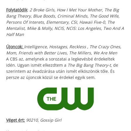
Folytatódik
:
2 Broke Girls, How I Met Your Mother, The Big
Bang Theory, Blue Boods, Criminal Minds, The Good Wife,
Persons Of Interets, Elementary, CSI, Hawaii Five-0, The
Mentalist, Mike & Molly, NCIS, NCIS: Los Angeles, Two And A
Half Man
Újoncok:
Intelligence, Hostages, Reckless , The Crazy Ones,
Mom, Friends with Better Lives, The Millers, We Are Men
A CBS az, amelynek a sorozatai a legkevésbé érdekeltek
idén. Ugyan ismét elkezdtem a
The Big Bang Theory-t,
de
szerintem az évadzárása után ismét elköszönök tőle. És
persze az újoncok közül se érdekel egyik sem.
Véget ért:
90210, Gossip Girl