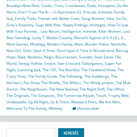
Brooklyn Nine-Nine
,
Castle
,
Crisis
,
Crossbones
,
Dads
,
Deception
,
Do No
Harm
,
Don't Trust The B---- in Apartment 23
,
Dracula
,
Enlisted
,
Family
Guy
,
Family Tools
,
Friends with Better Lives
,
Gang Related
,
Glee
,
Go On
,
Grey's Anatomy
,
Guys With Kids
,
Happy Endings
,
Hostages
,
How To Live
With Your Parents... Last Resort
,
Intelligence
,
Ironside
,
Killer Women
,
Last
Man Standing
,
Lucky 7
,
Malibu Country
,
Marvel’s Agents of S.H.I.E.L.D.
,
Mind Games
,
Mixology
,
Modern Family
,
Mom
,
Murder Police
,
Nashville
,
New Girl
,
Once Upon A Time
,
Once Upon A Time in Wonderland
,
Raising
Hope
,
Rake
,
Reckless
,
Reign
,
Resurrection
,
Scandal
,
Sean Saves The
World
,
Sleepy Hollow
,
Smash
,
Star-Crossed
,
Suburgatory
,
Super Fun
Night
,
Surviving Jack
,
The 100
,
The Blacklist
,
The Cleveland Show
,
The
Crazy Ones
,
The Family Guide
,
The Following
,
The Goldbergs
,
The
Michael J. Fox Show
,
The Middle
,
The Millers
,
The Mindy-project
,
The Mob
Doctor
,
The Neighbours
,
The New Normal
,
The Night Shift
,
The Office
,
The Originals
,
The Simpsons
,
The Tomorrow People
,
Touch
,
Trophy Wife
,
Undateable
,
Up All Night
,
Us & Them
,
Wayward Pines
,
We Are Men
,
Welcome To The Family
,
Whitney
Hozzászólok!
Keresés
KERESÉS