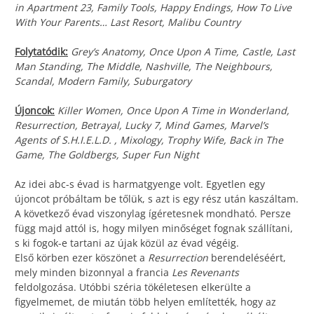
in Apartment 23, Family Tools, Happy Endings, How To Live
With Your Parents… Last Resort, Malibu Country
Folytatódik:
Grey’s Anatomy, Once Upon A Time, Castle, Last
Man Standing, The Middle, Nashville, The Neighbours,
Scandal, Modern Family, Suburgatory
Újoncok:
Killer Women, Once Upon A Time in Wonderland,
Resurrection, Betrayal, Lucky 7, Mind Games, Marvel’s
Agents of S.H.I.E.L.D. , Mixology, Trophy Wife, Back in The
Game, The Goldbergs, Super Fun Night
Az idei abc-s évad is harmatgyenge volt. Egyetlen egy
újoncot próbáltam be tőlük, s azt is egy rész után kaszáltam.
A következő évad viszonylag ígéretesnek mondható. Persze
függ majd attól is, hogy milyen minőséget fognak szállítani,
s ki fogok-e tartani az újak közül az évad végéig.
Első körben ezer köszönet a
Resurrection
berendeléséért,
mely minden bizonnyal a francia
Les Revenants
feldolgozása. Utóbbi széria tökéletesen elkerülte a
figyelmemet, de miután több helyen említették, hogy az