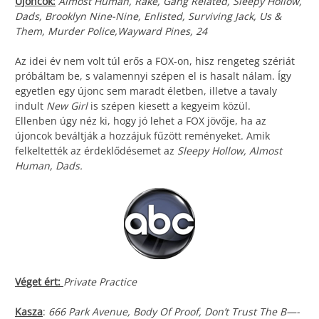
Újoncok:
Almost Human, Rake, Gang Related, Sleepy Hollow,
Dads, Brooklyn Nine-Nine, Enlisted, Surviving Jack, Us &
Them, Murder Police,Wayward Pines, 24
Az idei év nem volt túl erős a FOX-on, hisz rengeteg szériát
próbáltam be, s valamennyi szépen el is hasalt nálam. Így
egyetlen egy újonc sem maradt életben, illetve a tavaly
indult
New Girl
is szépen kiesett a kegyeim közül.
Ellenben úgy néz ki, hogy jó lehet a FOX jövője, ha az
újoncok beváltják a hozzájuk fűzött reményeket. Amik
felkeltették az érdeklődésemet az
Sleepy Hollow, Almost
Human, Dads.
Véget ért:
Private Practice
Kasza
:
666 Park Avenue, Body Of Proof, Don’t Trust The B—-