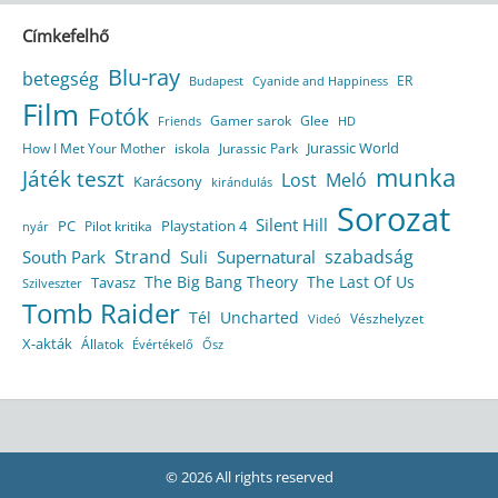
Címkefelhő
Blu-ray
betegség
ER
Budapest
Cyanide and Happiness
Film
Fotók
Gamer sarok
Glee
HD
Friends
Jurassic World
How I Met Your Mother
iskola
Jurassic Park
munka
Játék teszt
Lost
Meló
Karácsony
kirándulás
Sorozat
Silent Hill
Playstation 4
PC
Pilot kritika
nyár
Strand
szabadság
South Park
Suli
Supernatural
The Big Bang Theory
The Last Of Us
Tavasz
Szilveszter
Tomb Raider
Tél
Uncharted
Vészhelyzet
Videó
X-akták
Állatok
Évértékelő
Ősz
© 2026 All rights reserved