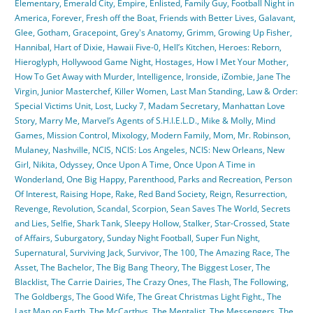
Elementary
,
Emerald City
,
Empire
,
Enlisted
,
Family Guy
,
Football Night in
America
,
Forever
,
Fresh off the Boat
,
Friends with Better Lives
,
Galavant
,
Glee
,
Gotham
,
Gracepoint
,
Grey's Anatomy
,
Grimm
,
Growing Up Fisher
,
Hannibal
,
Hart of Dixie
,
Hawaii Five-0
,
Hell’s Kitchen
,
Heroes: Reborn
,
Hieroglyph
,
Hollywood Game Night
,
Hostages
,
How I Met Your Mother
,
How To Get Away with Murder
,
Intelligence
,
Ironside
,
iZombie
,
Jane The
Virgin
,
Junior Masterchef
,
Killer Women
,
Last Man Standing
,
Law & Order:
Special Victims Unit
,
Lost
,
Lucky 7
,
Madam Secretary
,
Manhattan Love
Story
,
Marry Me
,
Marvel’s Agents of S.H.I.E.L.D.
,
Mike & Molly
,
Mind
Games
,
Mission Control
,
Mixology
,
Modern Family
,
Mom
,
Mr. Robinson
,
Mulaney
,
Nashville
,
NCIS
,
NCIS: Los Angeles
,
NCIS: New Orleans
,
New
Girl
,
Nikita
,
Odyssey
,
Once Upon A Time
,
Once Upon A Time in
Wonderland
,
One Big Happy
,
Parenthood
,
Parks and Recreation
,
Person
Of Interest
,
Raising Hope
,
Rake
,
Red Band Society
,
Reign
,
Resurrection
,
Revenge
,
Revolution
,
Scandal
,
Scorpion
,
Sean Saves The World
,
Secrets
and Lies
,
Selfie
,
Shark Tank
,
Sleepy Hollow
,
Stalker
,
Star-Crossed
,
State
of Affairs
,
Suburgatory
,
Sunday Night Football
,
Super Fun Night
,
Supernatural
,
Surviving Jack
,
Survivor
,
The 100
,
The Amazing Race
,
The
Asset
,
The Bachelor
,
The Big Bang Theory
,
The Biggest Loser
,
The
Blacklist
,
The Carrie Dairies
,
The Crazy Ones
,
The Flash
,
The Following
,
The Goldbergs
,
The Good Wife
,
The Great Christmas Light Fight.
,
The
Last Man on Earth
,
The McCarthys
,
The Mentalist
,
The Messengers
,
The