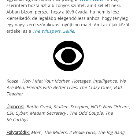
szerintem hozta azt a bizonyos szintet, amit kellett neki.
Abban bízom persze, hogy a jövő évada, ha nem is lesz
kiemelkedő, de legalább elegendő lesz ahhoz, hogy tényleg
egy nagyszerű szórakozást nyújtson majd. Ami az újak közül
érdekel az a
The Whispers
,
Selfie
.
Kasza:
How I Met Your Mother, Hostages, Intelligence, We
Are Men, Friends with Better Lives, The Crazy Ones, Bad
Teacher
Újoncok:
Battle Creek, Stalker, Scorpion, NCIS: New Orleans,
CSI: Cyber, Madam Secretary , The Odd Couple, The
McCarthys
Folytatódik:
Mom, The Millers, 2 Broke Girls, The Big Bang