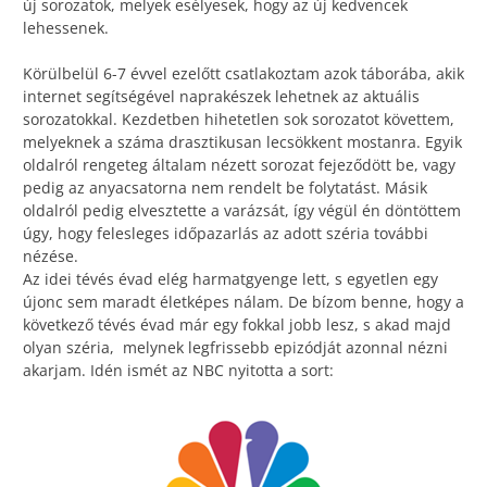
új sorozatok, melyek esélyesek, hogy az új kedvencek
lehessenek.
Körülbelül 6-7 évvel ezelőtt csatlakoztam azok táborába, akik
internet segítségével naprakészek lehetnek az aktuális
sorozatokkal. Kezdetben hihetetlen sok sorozatot követtem,
melyeknek a száma drasztikusan lecsökkent mostanra. Egyik
oldalról rengeteg általam nézett sorozat fejeződött be, vagy
pedig az anyacsatorna nem rendelt be folytatást. Másik
oldalról pedig elvesztette a varázsát, így végül én döntöttem
úgy, hogy felesleges időpazarlás az adott széria további
nézése.
Az idei tévés évad elég harmatgyenge lett, s egyetlen egy
újonc sem maradt életképes nálam. De bízom benne, hogy a
következő tévés évad már egy fokkal jobb lesz, s akad majd
olyan széria, melynek legfrissebb epizódját azonnal nézni
akarjam. Idén ismét az NBC nyitotta a sort: