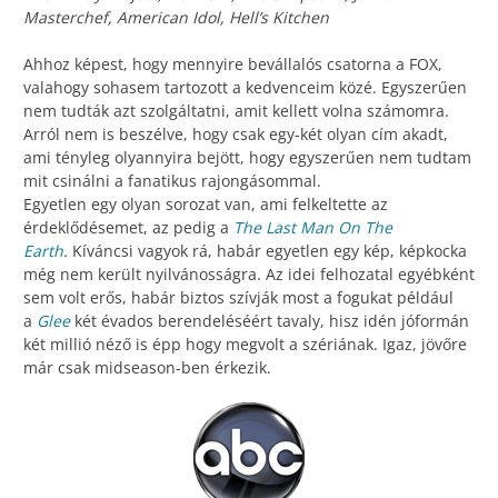
Masterchef, American Idol, Hell’s Kitchen
Ahhoz képest, hogy mennyire bevállalós csatorna a FOX,
valahogy sohasem tartozott a kedvenceim közé. Egyszerűen
nem tudták azt szolgáltatni, amit kellett volna számomra.
Arról nem is beszélve, hogy csak egy-két olyan cím akadt,
ami tényleg olyannyira bejött, hogy egyszerűen nem tudtam
mit csinálni a fanatikus rajongásommal.
Egyetlen egy olyan sorozat van, ami felkeltette az
érdeklődésemet, az pedig a
The Last Man On The
Earth
.
Kíváncsi vagyok rá, habár egyetlen egy kép, képkocka
még nem került nyilvánosságra. Az idei felhozatal egyébként
sem volt erős, habár biztos szívják most a fogukat például
a
Glee
két évados berendeléséért tavaly, hisz idén jóformán
két millió néző is épp hogy megvolt a szériának. Igaz, jövőre
már csak midseason-ben érkezik.