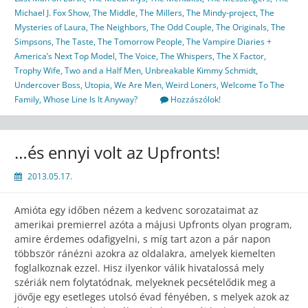
Michael J. Fox Show
,
The Middle
,
The Millers
,
The Mindy-project
,
The
Mysteries of Laura
,
The Neighbors
,
The Odd Couple
,
The Originals
,
The
Simpsons
,
The Taste
,
The Tomorrow People
,
The Vampire Diaries +
America’s Next Top Model
,
The Voice
,
The Whispers
,
The X Factor
,
Trophy Wife
,
Two and a Half Men
,
Unbreakable Kimmy Schmidt
,
Undercover Boss
,
Utopia
,
We Are Men
,
Weird Loners
,
Welcome To The
Family
,
Whose Line Is It Anyway?
Hozzászólok!
…és ennyi volt az Upfronts!
2013.05.17.
Amióta egy időben nézem a kedvenc sorozataimat az
amerikai premierrel azóta a májusi Upfronts olyan program,
amire érdemes odafigyelni, s míg tart azon a pár napon
többször ránézni azokra az oldalakra, amelyek kiemelten
foglalkoznak ezzel. Hisz ilyenkor válik hivatalossá mely
szériák nem folytatódnak, melyeknek pecsételődik meg a
jövője egy esetleges utolsó évad fényében, s melyek azok az