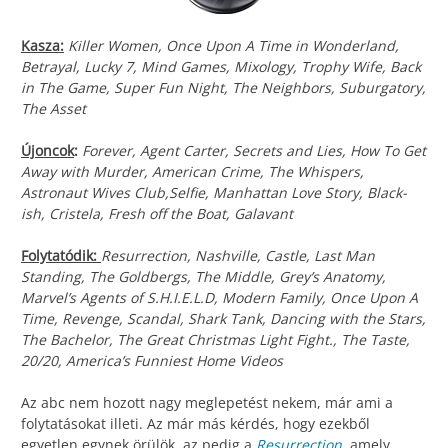
Kasza:
Killer Women, Once Upon A Time in Wonderland,
Betrayal, Lucky 7, Mind Games, Mixology, Trophy Wife, Back
in The Game, Super Fun Night, The Neighbors, Suburgatory,
The Asset
Újoncok
:
Forever, Agent Carter, Secrets and Lies, How To Get
Away with Murder, American Crime, The Whispers,
Astronaut Wives Club,Selfie, Manhattan Love Story, Black-
ish, Cristela, Fresh off the Boat, Galavant
Folytatódik:
Resurrection, Nashville, Castle, Last Man
Standing, The Goldbergs, The Middle, Grey’s Anatomy,
Marvel’s Agents of S.H.I.E.L.D, Modern Family, Once Upon A
Time, Revenge, Scandal, Shark Tank, Dancing with the Stars,
The Bachelor, The Great Christmas Light Fight., The Taste,
20/20, America’s Funniest Home Videos
Az abc nem hozott nagy meglepetést nekem, már ami a
folytatásokat illeti. Az már más kérdés, hogy ezekből
egyetlen egynek örülök, az pedig a
Resurrection
, amely