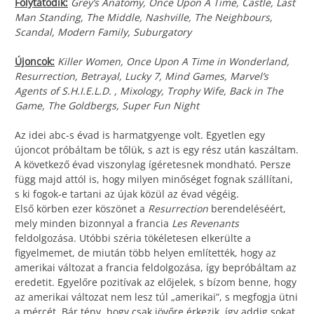
Folytatódik:
Grey’s Anatomy, Once Upon A Time, Castle, Last
Man Standing, The Middle, Nashville, The Neighbours,
Scandal, Modern Family, Suburgatory
Újoncok:
Killer Women, Once Upon A Time in Wonderland,
Resurrection, Betrayal, Lucky 7, Mind Games, Marvel’s
Agents of S.H.I.E.L.D. , Mixology, Trophy Wife, Back in The
Game, The Goldbergs, Super Fun Night
Az idei abc-s évad is harmatgyenge volt. Egyetlen egy
újoncot próbáltam be tőlük, s azt is egy rész után kaszáltam.
A következő évad viszonylag ígéretesnek mondható. Persze
függ majd attól is, hogy milyen minőséget fognak szállítani,
s ki fogok-e tartani az újak közül az évad végéig.
Első körben ezer köszönet a
Resurrection
berendeléséért,
mely minden bizonnyal a francia
Les Revenants
feldolgozása. Utóbbi széria tökéletesen elkerülte a
figyelmemet, de miután több helyen említették, hogy az
amerikai változat a francia feldolgozása, így bepróbáltam az
eredetit. Egyelőre pozitívak az előjelek, s bízom benne, hogy
az amerikai változat nem lesz túl „amerikai”, s megfogja ütni
a mércét. Bár tény, hogy csak jövőre érkezik, így addig sokat