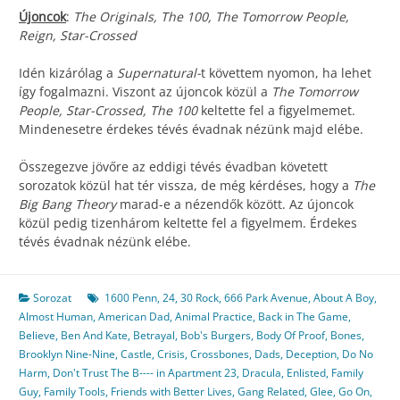
Újoncok
:
The Originals, The 100, The Tomorrow People,
Reign, Star-Crossed
Idén kizárólag a
Supernatural-
t követtem nyomon, ha lehet
így fogalmazni. Viszont az újoncok közül a
The Tomorrow
People, Star-Crossed, The 100
keltette fel a figyelmemet.
Mindenesetre érdekes tévés évadnak nézünk majd elébe.
Összegezve jövőre az eddigi tévés évadban követett
sorozatok közül hat tér vissza, de még kérdéses, hogy a
The
Big Bang Theory
marad-e a nézendők között. Az újoncok
közül pedig tizenhárom keltette fel a figyelmem. Érdekes
tévés évadnak nézünk elébe.
Sorozat
1600 Penn
,
24
,
30 Rock
,
666 Park Avenue
,
About A Boy
,
Almost Human
,
American Dad
,
Animal Practice
,
Back in The Game
,
Believe
,
Ben And Kate
,
Betrayal
,
Bob's Burgers
,
Body Of Proof
,
Bones
,
Brooklyn Nine-Nine
,
Castle
,
Crisis
,
Crossbones
,
Dads
,
Deception
,
Do No
Harm
,
Don't Trust The B---- in Apartment 23
,
Dracula
,
Enlisted
,
Family
Guy
,
Family Tools
,
Friends with Better Lives
,
Gang Related
,
Glee
,
Go On
,