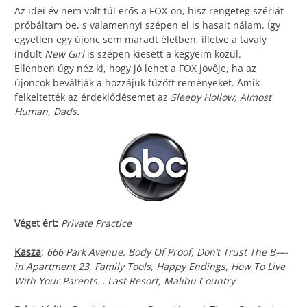
Az idei év nem volt túl erős a FOX-on, hisz rengeteg szériát
próbáltam be, s valamennyi szépen el is hasalt nálam. Így
egyetlen egy újonc sem maradt életben, illetve a tavaly
indult
New Girl
is szépen kiesett a kegyeim közül.
Ellenben úgy néz ki, hogy jó lehet a FOX jövője, ha az
újoncok beváltják a hozzájuk fűzött reményeket. Amik
felkeltették az érdeklődésemet az
Sleepy Hollow, Almost
Human, Dads.
Véget ért:
Private Practice
Kasza
:
666 Park Avenue, Body Of Proof, Don’t Trust The B—-
in Apartment 23, Family Tools, Happy Endings, How To Live
With Your Parents… Last Resort, Malibu Country