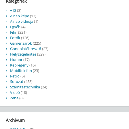
Kategóriák
+18
(3)
A nap képe
(13)
A nap videója
(1)
Egyéb
(4)
Film
(321)
Fotók
(126)
Gamer sarok
(225)
Gondolatébresztő
(27)
Helyzetjelentés
(329)
Humor
(17)
Képregény
(16)
Mobiltelefon
(23)
Retro
(5)
Sorozat
(453)
Számítástechnika
(24)
Videó
(18)
Zene
(8)
Archívum