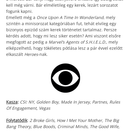
kell még várni. Bár elméletileg egy kerek, lezárt sorozatot
fogunk kapni.
Emellett még a
Once Upon A Time In Wonderland
, mely
szintén a minisorozat kategóriában fut, tehát elvileg egy
bizonyos epizód szám kerek történetet tartalmaz. Persze
kérdés adott, hogy mi lesz siker esetén? Ami viszont elsőre
megfogott az pedig a
Marvel’s Agents of S.H.I.E.L.D.
, mely
elképzelhető, hogy tökéletes pótlása lesz a pár évvel ezelőtt
elkaszált
Heroes
-nak.
Kasza
:
CSI: NY, Golden Boy, Made In Jersey, Partnes, Rules
Of Engagement, Vegas
Folytatódik
:
2 Broke Girls, How I Met Your Mother, The Big
Bang Theory, Blue Boods, Criminal Minds, The Good Wife,