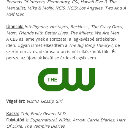
Persons Of Interets, Elementary, CSI, Hawaii Five-0, The
Mentalist, Mike & Molly, NCIS, NCIS: Los Angeles, Two And A
Half Man
Újoncok:
Intelligence, Hostages, Reckless , The Crazy Ones,
Mom, Friends with Better Lives, The Millers, We Are Men
A CBS az, amelynek a sorozatai a legkevésbé érdekeltek
idén. Ugyan ismét elkezdtem a
The Big Bang Theory-t,
de
szerintem az évadzárása után ismét elköszönök tőle. És
persze az újoncok közül se érdekel egyik sem.
Véget ért:
90210, Gossip Girl
Kasza:
Cult, Emily Owens M.D.
Folytatódik
:
Supernatural, Nikita, Arrow, Carrie Diaries, Hart
Of Dixie, The Vampire Diaries