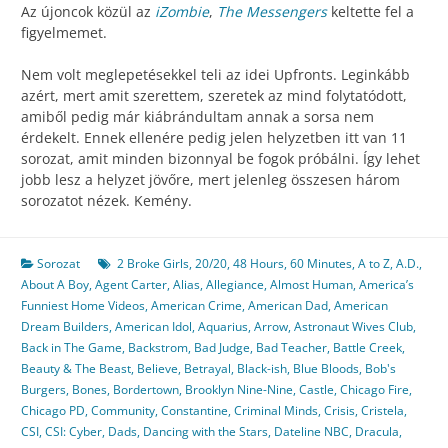
Az újoncok közül az
iZombie
,
The Messengers
keltette fel a
figyelmemet.
Nem volt meglepetésekkel teli az idei Upfronts. Leginkább
azért, mert amit szerettem, szeretek az mind folytatódott,
amiből pedig már kiábrándultam annak a sorsa nem
érdekelt. Ennek ellenére pedig jelen helyzetben itt van 11
sorozat, amit minden bizonnyal be fogok próbálni. Így lehet
jobb lesz a helyzet jövőre, mert jelenleg összesen három
sorozatot nézek. Kemény.
Sorozat
2 Broke Girls
,
20/20
,
48 Hours
,
60 Minutes
,
A to Z
,
A.D.
,
About A Boy
,
Agent Carter
,
Alias
,
Allegiance
,
Almost Human
,
America’s
Funniest Home Videos
,
American Crime
,
American Dad
,
American
Dream Builders
,
American Idol
,
Aquarius
,
Arrow
,
Astronaut Wives Club
,
Back in The Game
,
Backstrom
,
Bad Judge
,
Bad Teacher
,
Battle Creek
,
Beauty & The Beast
,
Believe
,
Betrayal
,
Black-ish
,
Blue Bloods
,
Bob's
Burgers
,
Bones
,
Bordertown
,
Brooklyn Nine-Nine
,
Castle
,
Chicago Fire
,
Chicago PD
,
Community
,
Constantine
,
Criminal Minds
,
Crisis
,
Cristela
,
CSI
,
CSI: Cyber
,
Dads
,
Dancing with the Stars
,
Dateline NBC
,
Dracula
,