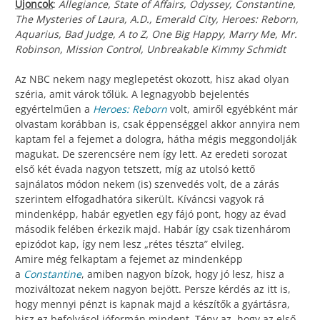
Újoncok
:
Allegiance, State of Affairs, Odyssey, Constantine,
The Mysteries of Laura, A.D., Emerald City, Heroes: Reborn,
Aquarius, Bad Judge, A to Z, One Big Happy, Marry Me, Mr.
Robinson, Mission Control, Unbreakable Kimmy Schmidt
Az NBC nekem nagy meglepetést okozott, hisz akad olyan
széria, amit várok tőlük. A legnagyobb bejelentés
egyértelműen a
Heroes: Reborn
volt, amiről egyébként már
olvastam korábban is, csak éppenséggel akkor annyira nem
kaptam fel a fejemet a dologra, hátha mégis meggondolják
magukat. De szerencsére nem így lett. Az eredeti sorozat
első két évada nagyon tetszett, míg az utolsó kettő
sajnálatos módon nekem (is) szenvedés volt, de a zárás
szerintem elfogadhatóra sikerült. Kíváncsi vagyok rá
mindenképp, habár egyetlen egy fájó pont, hogy az évad
második felében érkezik majd. Habár így csak tizenhárom
epizódot kap, így nem lesz „rétes tészta” elvileg.
Amire még felkaptam a fejemet az mindenképp
a
Constantine
, amiben nagyon bízok, hogy jó lesz, hisz a
moziváltozat nekem nagyon bejött. Persze kérdés az itt is,
hogy mennyi pénzt is kapnak majd a készítők a gyártásra,
hisz ez befolyásol jóformán mindent. Tény az, hogy az első