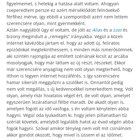
figyelmemet, s hetekig a hatása alatt voltam. Ahogyan
cseperedtem persze ez azért mérséklődött felnövekvő
férfihez mérve, így ebből a szempontból azért nem lettem
szerencsére olyan, mint gyermekként.
Aztán nagyjából úgy el voltam, de jött az
Alias
és a
Lost
és
bizony megindult a „remegés” irányukba. Végül a közeli
internet kávézóba jártam el, hogy az adott új, feliratos
epizódokat megtekinthessem, s minden más ismerősömnek,
aki szintén rajongója az említett szériának kicsit az arcába
mosolyogjak, hogy már láttam az új részt, részeket. Ekkor
már szerencsére anyagilag nem volt olyan megterhelő, hogy
itthon is legyen internet hozzáférés, s így szerencsére
hamar sikerült meggyőzni a szülőket is. Onnantól pedig
nem volt megállás, s új kedvencekkel ismerkedtem meg. Volt
olyan, amely már hivatalos véget ért, de volt olyan, amelyet
egyszerűen lezáratlanul félbe maradt. De akadt olyan is,
amelyen fogott az idő vasfoga, s én voltam kénytelen abba
hagyni. Végül oda lyukadtam ki, hogy jelen pillanatban tíz
szériát követek, amelyből legalább hatot az évad végén abba
fogok hagyni. Szóval amikor tényleg nem volt mit csinálnom
akkor gondot okozott, hogy mivel is üssem el az időmet.