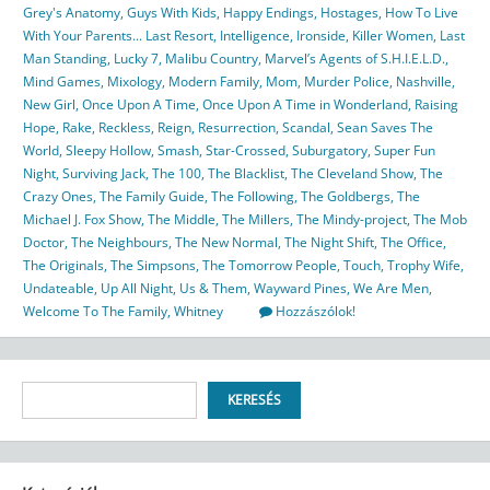
Grey's Anatomy
,
Guys With Kids
,
Happy Endings
,
Hostages
,
How To Live
With Your Parents... Last Resort
,
Intelligence
,
Ironside
,
Killer Women
,
Last
Man Standing
,
Lucky 7
,
Malibu Country
,
Marvel’s Agents of S.H.I.E.L.D.
,
Mind Games
,
Mixology
,
Modern Family
,
Mom
,
Murder Police
,
Nashville
,
New Girl
,
Once Upon A Time
,
Once Upon A Time in Wonderland
,
Raising
Hope
,
Rake
,
Reckless
,
Reign
,
Resurrection
,
Scandal
,
Sean Saves The
World
,
Sleepy Hollow
,
Smash
,
Star-Crossed
,
Suburgatory
,
Super Fun
Night
,
Surviving Jack
,
The 100
,
The Blacklist
,
The Cleveland Show
,
The
Crazy Ones
,
The Family Guide
,
The Following
,
The Goldbergs
,
The
Michael J. Fox Show
,
The Middle
,
The Millers
,
The Mindy-project
,
The Mob
Doctor
,
The Neighbours
,
The New Normal
,
The Night Shift
,
The Office
,
The Originals
,
The Simpsons
,
The Tomorrow People
,
Touch
,
Trophy Wife
,
Undateable
,
Up All Night
,
Us & Them
,
Wayward Pines
,
We Are Men
,
Welcome To The Family
,
Whitney
Hozzászólok!
Keresés
KERESÉS