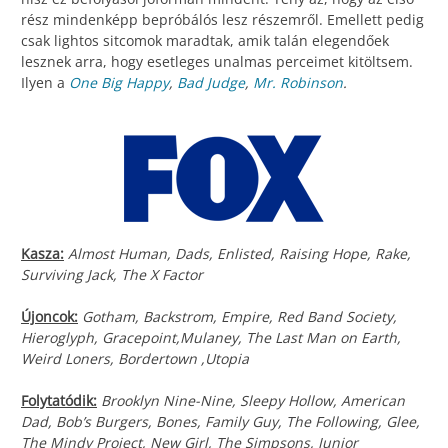
rész mindenképp bepróbálós lesz részemről. Emellett pedig
csak lightos sitcomok maradtak, amik talán elegendőek
lesznek arra, hogy esetleges unalmas perceimet kitöltsem.
Ilyen a
One Big Happy
,
Bad Judge
,
Mr. Robinson
.
Kasza:
Almost Human, Dads, Enlisted, Raising Hope, Rake,
Surviving Jack, The X Factor
Újoncok:
Gotham, Backstrom, Empire, Red Band Society,
Hieroglyph, Gracepoint,Mulaney, The Last Man on Earth,
Weird Loners, Bordertown ,Utopia
Folytatódik:
Brooklyn Nine-Nine, Sleepy Hollow, American
Dad, Bob’s Burgers, Bones, Family Guy, The Following, Glee,
The Mindy Project, New Girl, The Simpsons, Junior