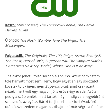
Kasza:
Star-Crossed, The Tomorrow People, The Carrie
Dairies, Nikita
Újoncok:
The Flash, iZombie, Jane The Virgin, The
Messengers
Folytatódik:
The Originals, The 100, Reign, Arrow, Beauty &
The Beast, Hart of Dixie, Supernatural, The Vampire Diaries
+ America’s Next Top Model, Whose Line Is It Anyway?
…és akkor jöhet utolsó sorban a The CW. Azért nem estem
tőle hanyatt most sem. Tény, hogy egyetlen egy sorozatot
követek tőlük (igen, igen
Supernatural
), amit csak azért
nézek, mert volt egy nagyon jó, s erős négy évada. Azóta
pedig a szép emlék miatt tartok még mindig vele, egyébiránt
szenvedés az egész. Bár ki tudja. Lehet az idei évadzáró
után összeszedem magam,s „kihajítom” már végre a fenébe.