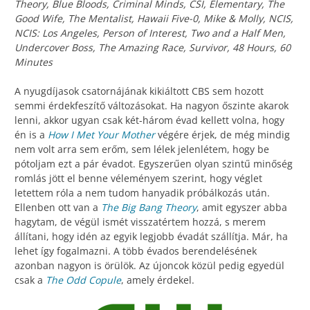
Theory, Blue Bloods, Criminal Minds, CSI, Elementary, The
Good Wife, The Mentalist, Hawaii Five-0, Mike & Molly, NCIS,
NCIS: Los Angeles, Person of Interest, Two and a Half Men,
Undercover Boss, The Amazing Race, Survivor, 48 Hours, 60
Minutes
A nyugdíjasok csatornájának kikiáltott CBS sem hozott
semmi érdekfeszítő változásokat. Ha nagyon őszinte akarok
lenni, akkor ugyan csak két-három évad kellett volna, hogy
én is a
How I Met Your Mother
végére érjek, de még mindig
nem volt arra sem erőm, sem lélek jelenlétem, hogy be
pótoljam ezt a pár évadot. Egyszerűen olyan szintű minőség
romlás jött el benne véleményem szerint, hogy véglet
letettem róla a nem tudom hanyadik próbálkozás után.
Ellenben ott van a
The Big Bang Theory
, amit egyszer abba
hagytam, de végül ismét visszatértem hozzá, s merem
állítani, hogy idén az egyik legjobb évadát szállítja. Már, ha
lehet így fogalmazni. A több évados berendelésének
azonban nagyon is örülök. Az újoncok közül pedig egyedül
csak a
The Odd Copule
, amely érdekel.