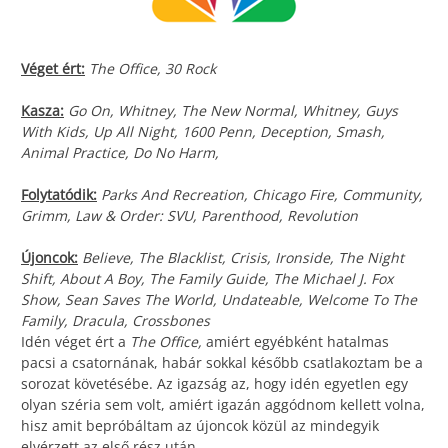
Véget ért:
The Office, 30 Rock
Kasza:
Go On, Whitney, The New Normal, Whitney, Guys
With Kids, Up All Night, 1600 Penn, Deception, Smash,
Animal Practice, Do No Harm,
Folytatódik:
Parks And Recreation, Chicago Fire, Community,
Grimm, Law & Order: SVU, Parenthood, Revolution
Újoncok:
Believe, The Blacklist, Crisis, Ironside, The Night
Shift, About A Boy, The Family Guide, The Michael J. Fox
Show, Sean Saves The World, Undateable, Welcome To The
Family, Dracula, Crossbones
Idén véget ért a
The Office,
amiért egyébként hatalmas
pacsi a csatornának, habár sokkal később csatlakoztam be a
sorozat követésébe. Az igazság az, hogy idén egyetlen egy
olyan széria sem volt, amiért igazán aggódnom kellett volna,
hisz amit bepróbáltam az újoncok közül az mindegyik
elvérzett az első rész után.