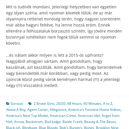
Mit is tudnék mondani. Jelenlegi helyzetben van egyetlen
egy olyan széria, amit nyomon követek tőlük, de az már
olyannyira rettenet minőség terén, hogy nagyon szeretném
már abba hagyni feltéve, ha lenne hozzá erőm. Ennek
ellenére a felhozataluk borzasztó szintén, így jövőre minden
bizonnyal ismételten nem fogok tőlük semmit se nyomon
követni.
…és nálam akkor milyen is lett a 2015-ös upfronts?
Nagyjából ahogyan vártam. Amit gondoltam, hogy
kaszálnak, azt kaszálták. Amit gondoltam, hogy berendelnek
vagy berendelték már korábban, vagy pedig most. Az
újoncok közül pedig várok keményen hármat (!!!) a jelenlegi
négy (!!!) visszatérő mellett.
Sorozat
2 Broke Girls
,
20/20
,
48 Hours
,
60 Minutes
,
A to Z
,
About A Boy
,
Agent Carter
,
Allegiance
,
America’s Funniest Home Videos
,
America’s Next Top Model
,
American Crime
,
American Idol
,
Angel from
Hell
,
Arrow
,
Backstrom
,
Bad Judge
,
Battle Creek
,
Beauty & The Beast
,
Black-ish
,
Blindspot
,
Blue Bloods
,
Bob's Burgers
,
Bones
,
Brooklyn Nine-