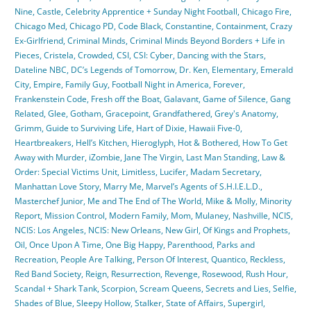
Nine
,
Castle
,
Celebrity Apprentice + Sunday Night Football
,
Chicago Fire
,
Chicago Med
,
Chicago PD
,
Code Black
,
Constantine
,
Containment
,
Crazy
Ex-Girlfriend
,
Criminal Minds
,
Criminal Minds Beyond Borders + Life in
Pieces
,
Cristela
,
Crowded
,
CSI
,
CSI: Cyber
,
Dancing with the Stars
,
Dateline NBC
,
DC’s Legends of Tomorrow
,
Dr. Ken
,
Elementary
,
Emerald
City
,
Empire
,
Family Guy
,
Football Night in America
,
Forever
,
Frankenstein Code
,
Fresh off the Boat
,
Galavant
,
Game of Silence
,
Gang
Related
,
Glee
,
Gotham
,
Gracepoint
,
Grandfathered
,
Grey's Anatomy
,
Grimm
,
Guide to Surviving Life
,
Hart of Dixie
,
Hawaii Five-0
,
Heartbreakers
,
Hell’s Kitchen
,
Hieroglyph
,
Hot & Bothered
,
How To Get
Away with Murder
,
iZombie
,
Jane The Virgin
,
Last Man Standing
,
Law &
Order: Special Victims Unit
,
Limitless
,
Lucifer
,
Madam Secretary
,
Manhattan Love Story
,
Marry Me
,
Marvel’s Agents of S.H.I.E.L.D.
,
Masterchef Junior
,
Me and The End of The World
,
Mike & Molly
,
Minority
Report
,
Mission Control
,
Modern Family
,
Mom
,
Mulaney
,
Nashville
,
NCIS
,
NCIS: Los Angeles
,
NCIS: New Orleans
,
New Girl
,
Of Kings and Prophets
,
Oil
,
Once Upon A Time
,
One Big Happy
,
Parenthood
,
Parks and
Recreation
,
People Are Talking
,
Person Of Interest
,
Quantico
,
Reckless
,
Red Band Society
,
Reign
,
Resurrection
,
Revenge
,
Rosewood
,
Rush Hour
,
Scandal + Shark Tank
,
Scorpion
,
Scream Queens
,
Secrets and Lies
,
Selfie
,
Shades of Blue
,
Sleepy Hollow
,
Stalker
,
State of Affairs
,
Supergirl
,