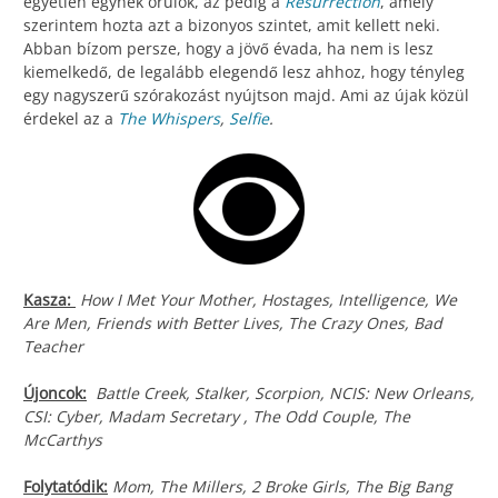
egyetlen egynek örülök, az pedig a
Resurrection
, amely
szerintem hozta azt a bizonyos szintet, amit kellett neki.
Abban bízom persze, hogy a jövő évada, ha nem is lesz
kiemelkedő, de legalább elegendő lesz ahhoz, hogy tényleg
egy nagyszerű szórakozást nyújtson majd. Ami az újak közül
érdekel az a
The Whispers
,
Selfie
.
Kasza:
How I Met Your Mother, Hostages, Intelligence, We
Are Men, Friends with Better Lives, The Crazy Ones, Bad
Teacher
Újoncok:
Battle Creek, Stalker, Scorpion, NCIS: New Orleans,
CSI: Cyber, Madam Secretary , The Odd Couple, The
McCarthys
Folytatódik:
Mom, The Millers, 2 Broke Girls, The Big Bang