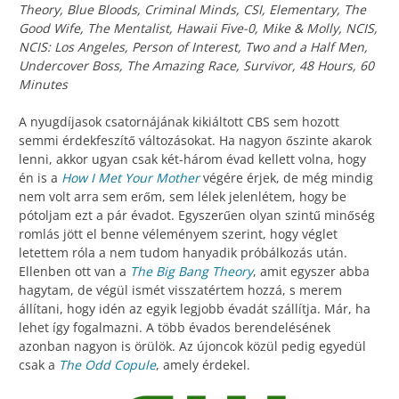
Theory, Blue Bloods, Criminal Minds, CSI, Elementary, The
Good Wife, The Mentalist, Hawaii Five-0, Mike & Molly, NCIS,
NCIS: Los Angeles, Person of Interest, Two and a Half Men,
Undercover Boss, The Amazing Race, Survivor, 48 Hours, 60
Minutes
A nyugdíjasok csatornájának kikiáltott CBS sem hozott
semmi érdekfeszítő változásokat. Ha nagyon őszinte akarok
lenni, akkor ugyan csak két-három évad kellett volna, hogy
én is a
How I Met Your Mother
végére érjek, de még mindig
nem volt arra sem erőm, sem lélek jelenlétem, hogy be
pótoljam ezt a pár évadot. Egyszerűen olyan szintű minőség
romlás jött el benne véleményem szerint, hogy véglet
letettem róla a nem tudom hanyadik próbálkozás után.
Ellenben ott van a
The Big Bang Theory
, amit egyszer abba
hagytam, de végül ismét visszatértem hozzá, s merem
állítani, hogy idén az egyik legjobb évadát szállítja. Már, ha
lehet így fogalmazni. A több évados berendelésének
azonban nagyon is örülök. Az újoncok közül pedig egyedül
csak a
The Odd Copule
, amely érdekel.