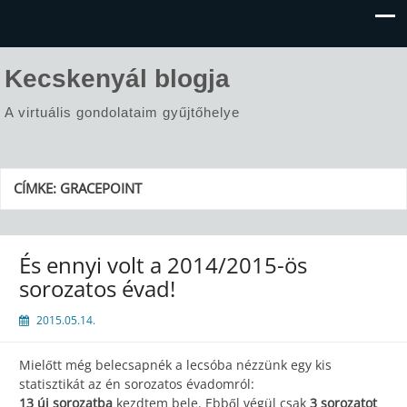
Kecskenyál blogja
A virtuális gondolataim gyűjtőhelye
CÍMKE:
GRACEPOINT
És ennyi volt a 2014/2015-ös
sorozatos évad!
2015.05.14.
Mielőtt még belecsapnék a lecsóba nézzünk egy kis
statisztikát az én sorozatos évadomról:
13 új sorozatba
kezdtem bele. Ebből végül csak
3 sorozatot