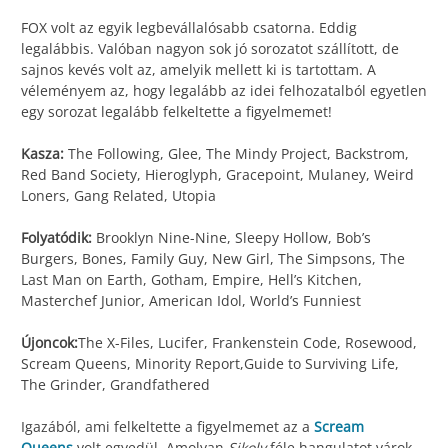
FOX volt az egyik legbevállalósabb csatorna. Eddig
legalábbis. Valóban nagyon sok jó sorozatot szállított, de
sajnos kevés volt az, amelyik mellett ki is tartottam. A
véleményem az, hogy legalább az idei felhozatalból egyetlen
egy sorozat legalább felkeltette a figyelmemet!
Kasza:
The Following, Glee, The Mindy Project, Backstrom,
Red Band Society, Hieroglyph, Gracepoint, Mulaney, Weird
Loners, Gang Related, Utopia
Folyatódik:
Brooklyn Nine-Nine, Sleepy Hollow, Bob’s
Burgers, Bones, Family Guy, New Girl, The Simpsons, The
Last Man on Earth, Gotham, Empire, Hell’s Kitchen,
Masterchef Junior, American Idol, World’s Funniest
Újoncok:
The X-Files, Lucifer, Frankenstein Code, Rosewood,
Scream Queens, Minority Report,Guide to Surviving Life,
The Grinder, Grandfathered
Igazából, ami felkeltette a figyelmemet az a
Scream
Queens
volt egyedül. Amolyan
Sikoly
féle hangulatot várok