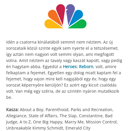
Idén a csatorna kínálatából semmit nem néztem. Az új
sorozataik közül szinte egyik sem nyerte el a tetszésemet,
így aztán nem nagyon volt semmi olyan, ami megfogott
volna. Amit néztem az tavaly vagy kaszát kapott, vagy pedig
én hagytam abba. Egyedül a
Heroes: Reborn
, volt, amire
felkaptam a fejemet. Egyetlen egy dolog miatt kaptam fel a
fejemet, hogy vajon mire kell nagyjából egy év, hogy egy
sorozat képernyőre kerüljön? Ez azért egy kicsit csalódás
volt. Van még egy széria, de az szintén nyáron mutatkozik
be.
Kasza:
About a Boy, Parenthood, Parks and Recreation,
Allegiance, State of Affairs, The Slap, Constantine, Bad
Judge, A to Z, One Big Happy, Marry Me, Mission Control,
Unbreakable Kimmy Schmidt, Emerald City