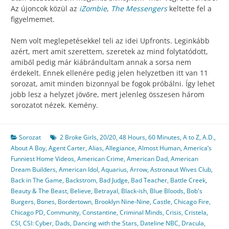
Az újoncok közül az
iZombie
,
The Messengers
keltette fel a
figyelmemet.
Nem volt meglepetésekkel teli az idei Upfronts. Leginkább
azért, mert amit szerettem, szeretek az mind folytatódott,
amiből pedig már kiábrándultam annak a sorsa nem
érdekelt. Ennek ellenére pedig jelen helyzetben itt van 11
sorozat, amit minden bizonnyal be fogok próbálni. Így lehet
jobb lesz a helyzet jövőre, mert jelenleg összesen három
sorozatot nézek. Kemény.
Sorozat
2 Broke Girls
,
20/20
,
48 Hours
,
60 Minutes
,
A to Z
,
A.D.
,
About A Boy
,
Agent Carter
,
Alias
,
Allegiance
,
Almost Human
,
America’s
Funniest Home Videos
,
American Crime
,
American Dad
,
American
Dream Builders
,
American Idol
,
Aquarius
,
Arrow
,
Astronaut Wives Club
,
Back in The Game
,
Backstrom
,
Bad Judge
,
Bad Teacher
,
Battle Creek
,
Beauty & The Beast
,
Believe
,
Betrayal
,
Black-ish
,
Blue Bloods
,
Bob's
Burgers
,
Bones
,
Bordertown
,
Brooklyn Nine-Nine
,
Castle
,
Chicago Fire
,
Chicago PD
,
Community
,
Constantine
,
Criminal Minds
,
Crisis
,
Cristela
,
CSI
,
CSI: Cyber
,
Dads
,
Dancing with the Stars
,
Dateline NBC
,
Dracula
,