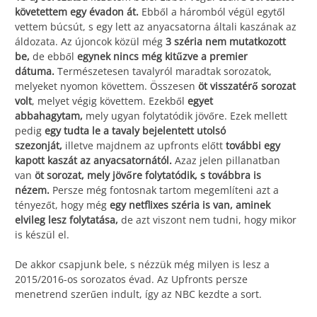
követettem egy évadon át.
Ebből a háromból végül egytől
vettem búcsút, s egy lett az anyacsatorna általi kaszának az
áldozata. Az újoncok közül még
3 széria nem mutatkozott
be,
de ebből
egynek nincs még kitűzve a premier
dátuma.
Természetesen tavalyról maradtak sorozatok,
melyeket nyomon követtem. Összesen
öt visszatérő sorozat
volt
, melyet végig követtem. Ezekből
egyet
abbahagytam,
mely ugyan folytatódik jövőre. Ezek mellett
pedig
egy tudta le a tavaly bejelentett utolsó
szezonját,
illetve majdnem az upfronts előtt
további egy
kapott kaszát az anyacsatornától.
Azaz jelen pillanatban
van
öt sorozat, mely jövőre folytatódik, s továbbra is
nézem.
Persze még fontosnak tartom megemlíteni azt a
tényezőt, hogy még
egy netflixes széria is van, aminek
elvileg lesz folytatása,
de azt viszont nem tudni, hogy mikor
is készül el.
De akkor csapjunk bele, s nézzük még milyen is lesz a
2015/2016-os sorozatos évad. Az Upfronts persze
menetrend szerűen indult, így az NBC kezdte a sort.