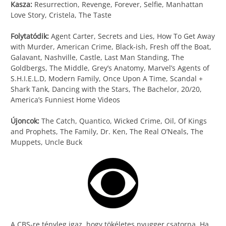
Kasza:
Resurrection, Revenge, Forever, Selfie, Manhattan
Love Story, Cristela, The Taste
Folytatódik:
Agent Carter, Secrets and Lies, How To Get Away
with Murder, American Crime, Black-ish, Fresh off the Boat,
Galavant, Nashville, Castle, Last Man Standing, The
Goldbergs, The Middle, Grey’s Anatomy, Marvel’s Agents of
S.H.I.E.L.D, Modern Family, Once Upon A Time, Scandal +
Shark Tank, Dancing with the Stars, The Bachelor, 20/20,
America’s Funniest Home Videos
Újoncok:
The Catch, Quantico, Wicked Crime, Oil, Of Kings
and Prophets, The Family, Dr. Ken, The Real O’Neals, The
Muppets, Uncle Buck
A CBS-re tényleg igaz, hogy tökéletes nyugger csatorna. Ha