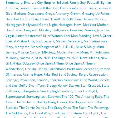
Elementary
,
Emerald City
,
Empire
,
Enlisted
,
Family Guy
,
Football Night in
America
,
Forever
,
Fresh off the Boat
,
Friends with Better Lives
,
Galavant
,
Glee
,
Gotham
,
Gracepoint
,
Grey's Anatomy
,
Grimm
,
Growing Up Fisher
,
Hannibal
,
Hart of Dixie
,
Hawaii Five-0
,
Hell’s Kitchen
,
Heroes: Reborn
,
Hieroglyph
,
Hollywood Game Night
,
Hostages
,
How I Met Your Mother
,
How To Get Away with Murder
,
Intelligence
,
Ironside
,
iZombie
,
Jane The
Virgin
,
Junior Masterchef
,
Killer Women
,
Last Man Standing
,
Law & Order:
Special Victims Unit
,
Lost
,
Lucky 7
,
Madam Secretary
,
Manhattan Love
Story
,
Marry Me
,
Marvel’s Agents of S.H.I.E.L.D.
,
Mike & Molly
,
Mind
Games
,
Mission Control
,
Mixology
,
Modern Family
,
Mom
,
Mr. Robinson
,
Mulaney
,
Nashville
,
NCIS
,
NCIS: Los Angeles
,
NCIS: New Orleans
,
New
Girl
,
Nikita
,
Odyssey
,
Once Upon A Time
,
Once Upon A Time in
Wonderland
,
One Big Happy
,
Parenthood
,
Parks and Recreation
,
Person
Of Interest
,
Raising Hope
,
Rake
,
Red Band Society
,
Reign
,
Resurrection
,
Revenge
,
Revolution
,
Scandal
,
Scorpion
,
Sean Saves The World
,
Secrets
and Lies
,
Selfie
,
Shark Tank
,
Sleepy Hollow
,
Stalker
,
Star-Crossed
,
State
of Affairs
,
Suburgatory
,
Sunday Night Football
,
Super Fun Night
,
Supernatural
,
Surviving Jack
,
Survivor
,
The 100
,
The Amazing Race
,
The
Asset
,
The Bachelor
,
The Big Bang Theory
,
The Biggest Loser
,
The
Blacklist
,
The Carrie Dairies
,
The Crazy Ones
,
The Flash
,
The Following
,
The Goldbergs
,
The Good Wife
,
The Great Christmas Light Fight.
,
The