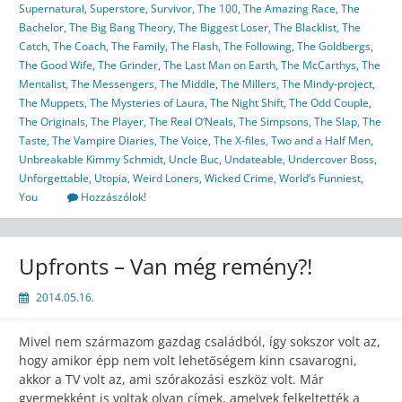
Supernatural
,
Superstore
,
Survivor
,
The 100
,
The Amazing Race
,
The
Bachelor
,
The Big Bang Theory
,
The Biggest Loser
,
The Blacklist
,
The
Catch
,
The Coach
,
The Family
,
The Flash
,
The Following
,
The Goldbergs
,
The Good Wife
,
The Grinder
,
The Last Man on Earth
,
The McCarthys
,
The
Mentalist
,
The Messengers
,
The Middle
,
The Millers
,
The Mindy-project
,
The Muppets
,
The Mysteries of Laura
,
The Night Shift
,
The Odd Couple
,
The Originals
,
The Player
,
The Real O’Neals
,
The Simpsons
,
The Slap
,
The
Taste
,
The Vampire Diaries
,
The Voice
,
The X-files
,
Two and a Half Men
,
Unbreakable Kimmy Schmidt
,
Uncle Buc
,
Undateable
,
Undercover Boss
,
Unforgettable
,
Utopia
,
Weird Loners
,
Wicked Crime
,
World’s Funniest
,
You
Hozzászólok!
Upfronts – Van még remény?!
2014.05.16.
Mivel nem származom gazdag családból, így sokszor volt az,
hogy amikor épp nem volt lehetőségem kinn csavarogni,
akkor a TV volt az, ami szórakozási eszköz volt. Már
gyermekként is voltak olyan címek, amelyek felkeltették a