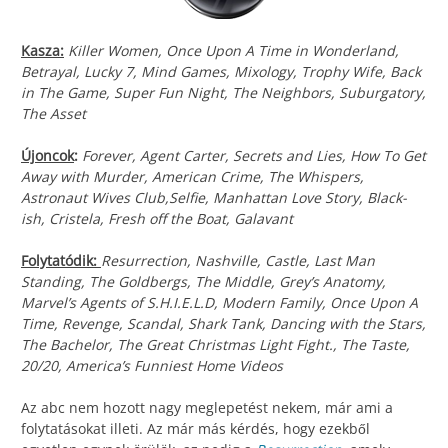
Kasza:
Killer Women, Once Upon A Time in Wonderland,
Betrayal, Lucky 7, Mind Games, Mixology, Trophy Wife, Back
in The Game, Super Fun Night, The Neighbors, Suburgatory,
The Asset
Újoncok
:
Forever, Agent Carter, Secrets and Lies, How To Get
Away with Murder, American Crime, The Whispers,
Astronaut Wives Club,Selfie, Manhattan Love Story, Black-
ish, Cristela, Fresh off the Boat, Galavant
Folytatódik:
Resurrection, Nashville, Castle, Last Man
Standing, The Goldbergs, The Middle, Grey’s Anatomy,
Marvel’s Agents of S.H.I.E.L.D, Modern Family, Once Upon A
Time, Revenge, Scandal, Shark Tank, Dancing with the Stars,
The Bachelor, The Great Christmas Light Fight., The Taste,
20/20, America’s Funniest Home Videos
Az abc nem hozott nagy meglepetést nekem, már ami a
folytatásokat illeti. Az már más kérdés, hogy ezekből