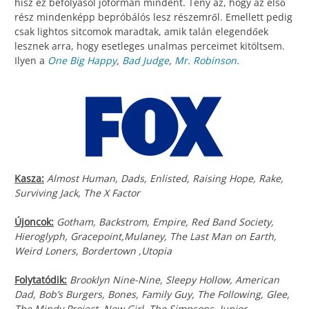
hisz ez befolyásol jóformán mindent. Tény az, hogy az első
rész mindenképp bepróbálós lesz részemről. Emellett pedig
csak lightos sitcomok maradtak, amik talán elegendőek
lesznek arra, hogy esetleges unalmas perceimet kitöltsem.
Ilyen a
One Big Happy
,
Bad Judge
,
Mr. Robinson
.
Kasza:
Almost Human, Dads, Enlisted, Raising Hope, Rake,
Surviving Jack, The X Factor
Újoncok:
Gotham, Backstrom, Empire, Red Band Society,
Hieroglyph, Gracepoint,Mulaney, The Last Man on Earth,
Weird Loners, Bordertown ,Utopia
Folytatódik:
Brooklyn Nine-Nine, Sleepy Hollow, American
Dad, Bob’s Burgers, Bones, Family Guy, The Following, Glee,
The Mindy Project, New Girl, The Simpsons, Junior