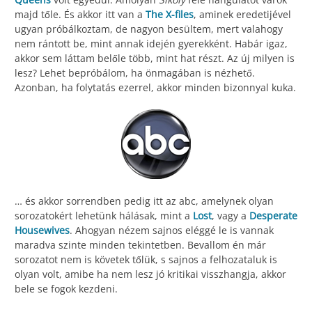
majd tőle. És akkor itt van a
The X-files
, aminek eredetijével
ugyan próbálkoztam, de nagyon besültem, mert valahogy
nem rántott be, mint annak idején gyerekként. Habár igaz,
akkor sem láttam belőle több, mint hat részt. Az új milyen is
lesz? Lehet bepróbálom, ha önmagában is nézhető.
Azonban, ha folytatás ezerrel, akkor minden bizonnyal kuka.
… és akkor sorrendben pedig itt az abc, amelynek olyan
sorozatokért lehetünk hálásak, mint a
Lost
, vagy a
Desperate
Housewives
. Ahogyan nézem sajnos eléggé le is vannak
maradva szinte minden tekintetben. Bevallom én már
sorozatot nem is követek tőlük, s sajnos a felhozataluk is
olyan volt, amibe ha nem lesz jó kritikai visszhangja, akkor
bele se fogok kezdeni.