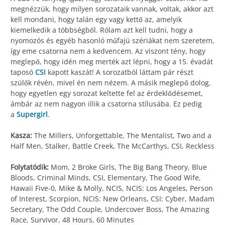
megnézzük, hogy milyen sorozataik vannak, voltak, akkor azt
kell mondani, hogy talán egy vagy kettő az, amelyik
kiemelkedik a többségből. Rólam azt kell tudni, hogy a
nyomozós és egyéb hasonló műfajú szériákat nem szeretem,
így eme csatorna nem a kedvencem. Az viszont tény, hogy
meglepő, hogy idén meg merték azt lépni, hogy a 15. évadát
taposó
CSI
kapott kaszát! A sorozatból láttam pár részt
szülők révén, mivel én nem nézem. A másik meglepő dolog,
hogy egyetlen egy sorozat keltette fel az érdeklődésemet,
ámbár az nem nagyon illik a csatorna stílusába. Ez pedig
a
Supergirl
.
Kasza:
The Millers, Unforgettable, The Mentalist, Two and a
Half Men, Stalker, Battle Creek, The McCarthys, CSI, Reckless
Folytatódik:
Mom, 2 Broke Girls, The Big Bang Theory, Blue
Bloods, Criminal Minds, CSI, Elementary, The Good Wife,
Hawaii Five-0, Mike & Molly, NCIS, NCIS: Los Angeles, Person
of Interest, Scorpion, NCIS: New Orleans, CSI: Cyber, Madam
Secretary, The Odd Couple, Undercover Boss, The Amazing
Race, Survivor, 48 Hours, 60 Minutes