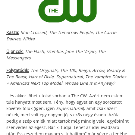
Kasza:
Star-Crossed, The Tomorrow People, The Carrie
Dairies, Nikita
Újoncok:
The Flash, iZombie, Jane The Virgin, The
Messengers
Folytatódik:
The Originals, The 100, Reign, Arrow, Beauty &
The Beast, Hart of Dixie, Supernatural, The Vampire Diaries
+ America’s Next Top Model, Whose Line Is It Anyway?
…és akkor jöhet utolsó sorban a The CW. Azért nem estem
tőle hanyatt most sem. Tény, hogy egyetlen egy sorozatot
követek tőlük (igen, igen
Supernatural
), amit csak azért
nézek, mert volt egy nagyon jó, s erős négy évada. Azóta
pedig a szép emlék miatt tartok még mindig vele, egyébiránt
szenvedés az egész. Bár ki tudja. Lehet az idei évadzáró
után összeszedem magam,s „kihajítom” már végre a fenébe.