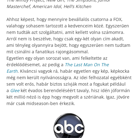
Masterchef, American Idol, Hell’s Kitchen
Ahhoz képest, hogy mennyire bevállalós csatorna a FOX,
valahogy sohasem tartozott a kedvenceim közé. Egyszerűen
nem tudták azt szolgáltatni, amit kellett volna számomra.
Arról nem is beszélve, hogy csak egy-két olyan cím akadt,
ami tényleg olyannyira bejött, hogy egyszerűen nem tudtam
mit csinálni a fanatikus rajongásommal.
Egyetlen egy olyan sorozat van, ami felkeltette az
érdeklődésemet, az pedig a
The Last Man On The
Earth
.
Kíváncsi vagyok rá, habár egyetlen egy kép, képkocka
még nem került nyilvánosságra. Az idei felhozatal egyébként
sem volt erős, habár biztos szívják most a fogukat például
a
Glee
két évados berendeléséért tavaly, hisz idén jóformán
két millió néző is épp hogy megvolt a szériának. Igaz, jövőre
már csak midseason-ben érkezik.