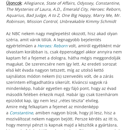
Újoncok
:
Allegiance, State of Affairs, Odyssey, Constantine,
The Mysteries of Laura, A.D., Emerald City, Heroes: Reborn,
Aquarius, Bad Judge, A to Z, One Big Happy, Marry Me, Mr.
Robinson, Mission Control, Unbreakable Kimmy Schmidt
Az NBC nekem nagy meglepetést okozott, hisz akad olyan
széria, amit várok tőlük. A legnagyobb bejelentés
egyértelműen a
Heroes: Reborn
volt, amiről egyébként már
olvastam korábban is, csak éppenséggel akkor annyira nem
kaptam fel a fejemet a dologra, hátha mégis meggondolják
magukat. De szerencsére nem így lett. Az eredeti sorozat
első két évada nagyon tetszett, míg az utolsó kettő
sajnálatos módon nekem (is) szenvedés volt, de a zárás
szerintem elfogadhatóra sikerült. Kíváncsi vagyok rá
mindenképp, habár egyetlen egy fájó pont, hogy az évad
második felében érkezik majd. Habár így csak tizenhárom
epizódot kap, így nem lesz „rétes tészta” elvileg.
Amire még felkaptam a fejemet az mindenképp
a
Constantine
, amiben nagyon bízok, hogy jó lesz, hisz a
moziváltozat nekem nagyon bejött. Persze kérdés az itt is,
hogy mennyi pénzt is kapnak majd a készítők a gyártásra,