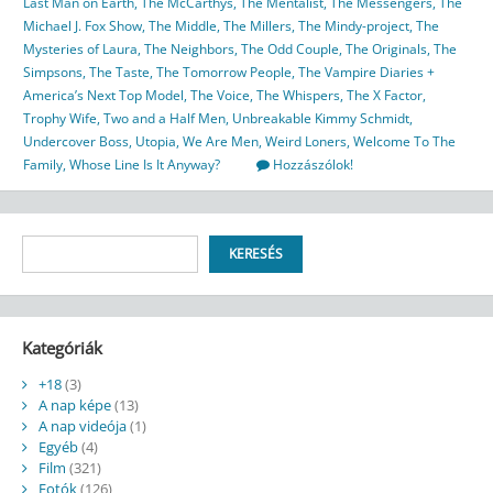
Last Man on Earth
,
The McCarthys
,
The Mentalist
,
The Messengers
,
The
Michael J. Fox Show
,
The Middle
,
The Millers
,
The Mindy-project
,
The
Mysteries of Laura
,
The Neighbors
,
The Odd Couple
,
The Originals
,
The
Simpsons
,
The Taste
,
The Tomorrow People
,
The Vampire Diaries +
America’s Next Top Model
,
The Voice
,
The Whispers
,
The X Factor
,
Trophy Wife
,
Two and a Half Men
,
Unbreakable Kimmy Schmidt
,
Undercover Boss
,
Utopia
,
We Are Men
,
Weird Loners
,
Welcome To The
Family
,
Whose Line Is It Anyway?
Hozzászólok!
Keresés
KERESÉS
Kategóriák
+18
(3)
A nap képe
(13)
A nap videója
(1)
Egyéb
(4)
Film
(321)
Fotók
(126)