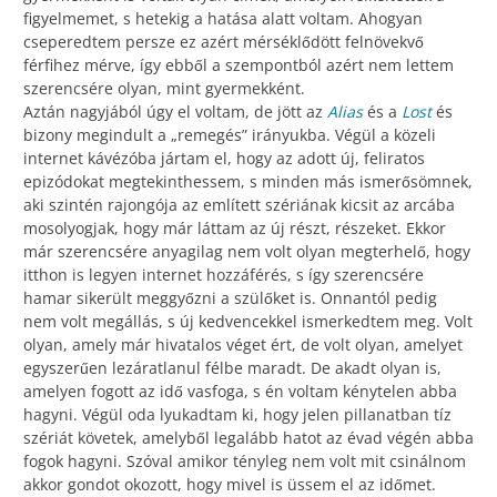
figyelmemet, s hetekig a hatása alatt voltam. Ahogyan
cseperedtem persze ez azért mérséklődött felnövekvő
férfihez mérve, így ebből a szempontból azért nem lettem
szerencsére olyan, mint gyermekként.
Aztán nagyjából úgy el voltam, de jött az
Alias
és a
Lost
és
bizony megindult a „remegés” irányukba. Végül a közeli
internet kávézóba jártam el, hogy az adott új, feliratos
epizódokat megtekinthessem, s minden más ismerősömnek,
aki szintén rajongója az említett szériának kicsit az arcába
mosolyogjak, hogy már láttam az új részt, részeket. Ekkor
már szerencsére anyagilag nem volt olyan megterhelő, hogy
itthon is legyen internet hozzáférés, s így szerencsére
hamar sikerült meggyőzni a szülőket is. Onnantól pedig
nem volt megállás, s új kedvencekkel ismerkedtem meg. Volt
olyan, amely már hivatalos véget ért, de volt olyan, amelyet
egyszerűen lezáratlanul félbe maradt. De akadt olyan is,
amelyen fogott az idő vasfoga, s én voltam kénytelen abba
hagyni. Végül oda lyukadtam ki, hogy jelen pillanatban tíz
szériát követek, amelyből legalább hatot az évad végén abba
fogok hagyni. Szóval amikor tényleg nem volt mit csinálnom
akkor gondot okozott, hogy mivel is üssem el az időmet.