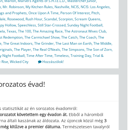
an
,
Marlon
,
Marvel’s Agents of S.H.I.E.L.D.
,
Masterchef Junior
,
m
,
Mr. Robinson
,
My Kitchen Rules
,
Nashville
,
NCIS
,
NCIS: Los Angeles
,
ngs and Prophets
,
Once Upon A Time
,
Person Of Interest
,
Pitch
,
dale
,
Rosewood
,
Rush Hour
,
Scandal
,
Scorpion
,
Scream Queens
,
epy Hollow
,
Speechless
,
Still Star-Crossed
,
Sunday Night Football
,
ela
,
Texas
,
The 100
,
The Amazing Race
,
The Astronaut Wives Club
,
ist Redemption
,
The Carmichael Show
,
The Catch
,
The Coach
,
The
e
,
The Great Indoors
,
The Grinder
,
The Last Man on Earth
,
The Middle
,
riginals
,
The Player
,
The Real O’Neals
,
The Simpsons
,
The Son of Zorn
,
 Night Football
,
Time After Time
,
Timeless
,
Training Day
,
Trial &
 Rise
,
Wicked City
Hozzászólok!
orozatos évad!
 statisztikát az én sorozatos évadomról:
sorozatot követettem egy évadon át.
Ebből a háromból
orna általi kaszának az áldozata. Az újoncok közül még
3
 még kitűzve a premier dátuma.
Természetesen tavalyról