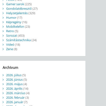
Gamer sarok
(225)
Gondolatébresztő
(27)
Helyzetjelentés
(329)
Humor
(17)
Képregény
(16)
Mobiltelefon
(23)
Retro
(5)
Sorozat
(453)
Számítástechnika
(24)
Videó
(18)
Zene
(8)
Archívum
2026. július
(5)
2026. június
(5)
2026. május
(4)
2026. április
(14)
2026. március
(4)
2026. február
(3)
2026. január
(7)