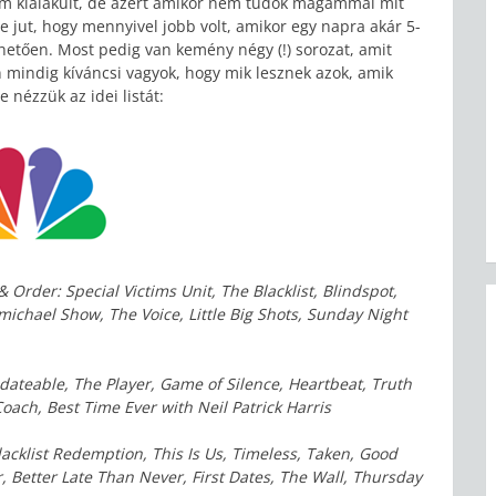
álam kialakult, de azért amikor nem tudok magammal mit
 jut, hogy mennyivel jobb volt, amikor egy napra akár 5-
önhetően. Most pedig van kemény négy (!) sorozat, amit
n mindig kíváncsi vagyok, hogy mik lesznek azok, amik
 nézzük az idei listát:
Order: Special Victims Unit, The Blacklist, Blindspot,
ichael Show, The Voice, Little Big Shots, Sunday Night
ateable, The Player, Game of Silence, Heartbeat, Truth
ach, Best Time Ever with Neil Patrick Harris
lacklist Redemption, This Is Us, Timeless, Taken, Good
r, Better Late Than Never, First Dates, The Wall, Thursday