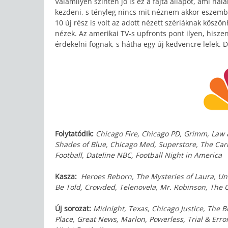
Valamilyen szinten jó is ez a fajta állapot, ami n
kezdeni, s tényleg nincs mit néznem akkor eszembe
10 új rész is volt az adott nézett szériáknak kösz
nézek. Az amerikai TV-s upfronts pont ilyen, hisze
érdekelni fognak, s hátha egy új kedvencre lelek. De
Folytatódik:
Chicago Fire, Chicago PD, Grimm, Law & 
Shades of Blue, Chicago Med, Superstore, The Carm
Football, Dateline NBC, Football Night in America
Kasza:
Heroes Reborn, The Mysteries of Laura, Und
Be Told, Crowded, Telenovela, Mr. Robinson, The Co
Új sorozat:
Midnight, Texas, Chicago Justice, The B
Place, Great News, Marlon, Powerless, Trial & Erro