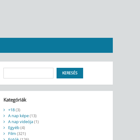
Keresés
KERESÉS
Kategóriák
+18
(3)
A nap képe
(13)
A nap videója
(1)
Egyéb
(4)
Film
(321)
Fotók
(126)