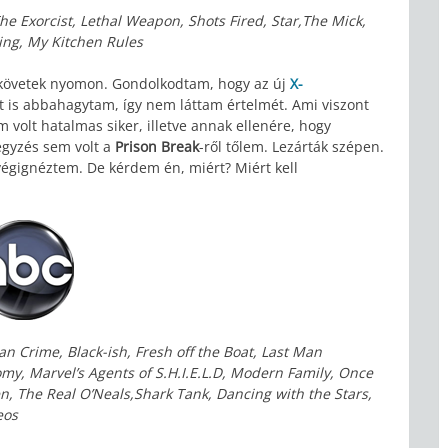
 The Exorcist, Lethal Weapon, Shots Fired, Star,The Mick,
ing, My Kitchen Rules
 követek nyomon. Gondolkodtam, hogy az új
X-
t is abbahagytam, így nem láttam értelmét. Ami viszont
 volt hatalmas siker, illetve annak ellenére, hogy
egyzés sem volt a
Prison Break
-ről tőlem. Lezárták szépen.
 végignéztem. De kérdem én, miért? Miért kell
 Crime, Black-ish, Fresh off the Boat, Last Man
my, Marvel’s Agents of S.H.I.E.L.D, Modern Family, Once
n, The Real O’Neals,Shark Tank, Dancing with the Stars,
eos