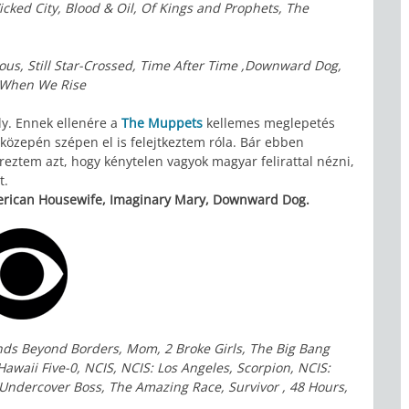
icked City, Blood & Oil, Of Kings and Prophets, The
ious, Still Star-Crossed, Time After Time ,Downward Dog,
y,When We Rise
y. Ennek ellenére a
The Muppets
kellemes meglepetés
özepén szépen el is felejtkeztem róla. Bár ebben
éreztem azt, hogy kénytelen vagyok magyar felirattal nézni,
t.
rican Housewife, Imaginary Mary, Downward Dog.
inds Beyond Borders, Mom, 2 Broke Girls, The Big Bang
awaii Five-0, NCIS, NCIS: Los Angeles, Scorpion, NCIS:
ndercover Boss, The Amazing Race, Survivor , 48 Hours,