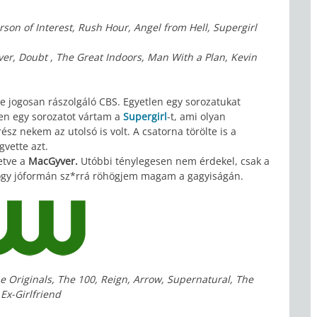
rson of Interest, Rush Hour, Angel from Hell, Supergirl
ver, Doubt , The Great Indoors, Man With a Plan, Kevin
e jogosan rászolgáló CBS. Egyetlen egy sorozatukat
tlen egy sorozatot vártam a
Supergirl
-t, ami olyan
sz nekem az utolsó is volt. A csatorna törölte is a
vette azt.
letve a
MacGyver.
Utóbbi ténylegesen nem érdekel, csak a
hogy jóformán sz*rrá röhögjem magam a gagyiságán.
he Originals, The 100, Reign, Arrow, Supernatural, The
Ex-Girlfriend