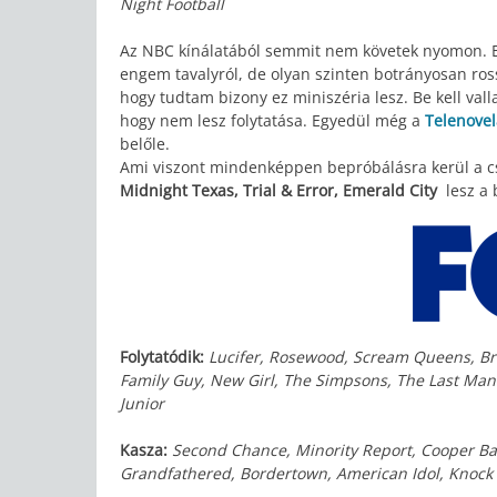
Night Football
Az NBC kínálatából semmit nem követek nyomon. 
engem tavalyról, de olyan szinten botrányosan rossz
hogy tudtam bizony ez miniszéria lesz. Be kell val
hogy nem lesz folytatása. Egyedül még a
Telenovel
belőle.
Ami viszont mindenképpen bepróbálásra kerül a c
Midnight Texas, Trial & Error, Emerald City
lesz a 
Folytatódik:
Lucifer, Rosewood, Scream Queens, Bro
Family Guy, New Girl, The Simpsons, The Last Man
Junior
Kasza:
Second Chance, Minority Report, Cooper Barr
Grandfathered, Bordertown, American Idol, Knock 