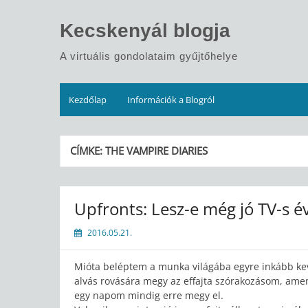
Skip
to
Kecskenyál blogja
content
A virtuális gondolataim gyűjtőhelye
Kezdőlap
Információk a Blogról
CÍMKE:
THE VAMPIRE DIARIES
Upfronts: Lesz-e még jó TV-s 
2016.05.21.
Mióta beléptem a munka világába egyre inkább keve
alvás rovására megy az effajta szórakozásom, am
egy napom mindig erre megy el.