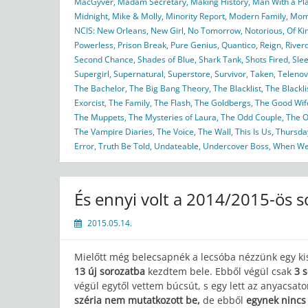
MacGyver
,
Madam Secretary
,
Making History
,
Man With a Pl
Midnight
,
Mike & Molly
,
Minority Report
,
Modern Family
,
Mo
NCIS: New Orleans
,
New Girl
,
No Tomorrow
,
Notorious
,
Of Ki
Powerless
,
Prison Break
,
Pure Genius
,
Quantico
,
Reign
,
River
Second Chance
,
Shades of Blue
,
Shark Tank
,
Shots Fired
,
Sle
Supergirl
,
Supernatural
,
Superstore
,
Survivor
,
Taken
,
Telenov
The Bachelor
,
The Big Bang Theory
,
The Blacklist
,
The Blackl
Exorcist
,
The Family
,
The Flash
,
The Goldbergs
,
The Good Wif
The Muppets
,
The Mysteries of Laura
,
The Odd Couple
,
The O
The Vampire Diaries
,
The Voice
,
The Wall
,
This Is Us
,
Thursday
Error
,
Truth Be Told
,
Undateable
,
Undercover Boss
,
When We
És ennyi volt a 2014/2015-ös s
2015.05.14.
Mielőtt még belecsapnék a lecsóba nézzünk egy kis
13 új sorozatba
kezdtem bele. Ebből végül csak
3 
végül egytől vettem búcsút, s egy lett az anyacsat
széria nem mutatkozott be,
de ebből
egynek nincs