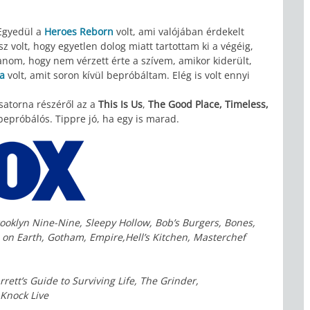
Egyedül a
Heroes Reborn
volt, ami valójában érdekelt
 volt, hogy egyetlen dolog miatt tartottam ki a végéig,
lanom, hogy nem vérzett érte a szívem, amikor kiderült,
a
volt, amit soron kívül bepróbáltam. Elég is volt ennyi
satorna részéről az a
This Is Us
,
The Good Place, Timeless,
bepróbálós. Tippre jó, ha egy is marad.
oklyn Nine-Nine, Sleepy Hollow, Bob’s Burgers, Bones,
 on Earth, Gotham, Empire,Hell’s Kitchen, Masterchef
ett’s Guide to Surviving Life, The Grinder,
Knock Live