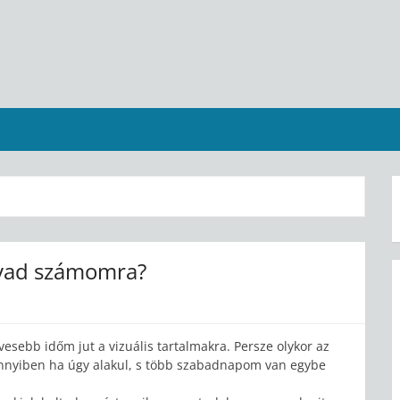
évad számomra?
sebb időm jut a vizuális tartalmakra. Persze olykor az
ennyiben ha úgy alakul, s több szabadnapom van egybe