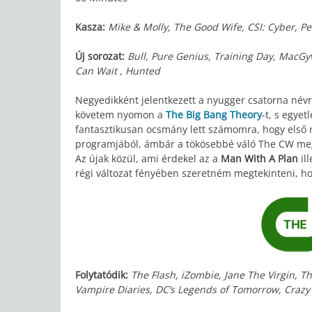
Kasza:
Mike & Molly, The Good Wife, CSI: Cyber, Pe
Új sorozat:
Bull, Pure Genius, Training Day, MacGy
Can Wait , Hunted
Negyedikként jelentkezett a nyugger csatorna névr
követem nyomon a
The Big Bang Theory
-t, s egye
fantasztikusan ocsmány lett számomra, hogy első ré
programjából, ámbár a tökösebbé váló The CW meg
Az újak közül, ami érdekel az a
Man With A Plan
il
régi változat fényében szeretném megtekinteni, 
Folytatódik:
The Flash, iZombie, Jane The Virgin, T
Vampire Diaries, DC’s Legends of Tomorrow, Crazy 