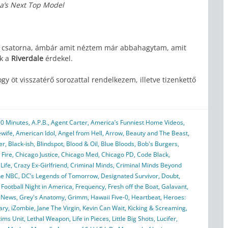
a’s Next Top Model
 a csatorna, ámbár amit néztem már abbahagytam, amit
ak a
Riverdale
érdekel.
gy öt visszatérő sorozattal rendelkezem, illetve tizenkettő
60 Minutes
,
A.P.B.
,
Agent Carter
,
America’s Funniest Home Videos
,
wife
,
American Idol
,
Angel from Hell
,
Arrow
,
Beauty and The Beast
,
er
,
Black-ish
,
Blindspot
,
Blood & Oil
,
Blue Bloods
,
Bob's Burgers
,
 Fire
,
Chicago Justice
,
Chicago Med
,
Chicago PD
,
Code Black
,
Life
,
Crazy Ex-Girlfriend
,
Criminal Minds
,
Criminal Minds Beyond
ne NBC
,
DC’s Legends of Tomorrow
,
Designated Survivor
,
Doubt
,
,
Football Night in America
,
Frequency
,
Fresh off the Boat
,
Galavant
,
 News
,
Grey's Anatomy
,
Grimm
,
Hawaii Five-0
,
Heartbeat
,
Heroes:
ary
,
iZombie
,
Jane The Virgin
,
Kevin Can Wait
,
Kicking & Screaming
,
tims Unit
,
Lethal Weapon
,
Life in Pieces
,
Little Big Shots
,
Lucifer
,