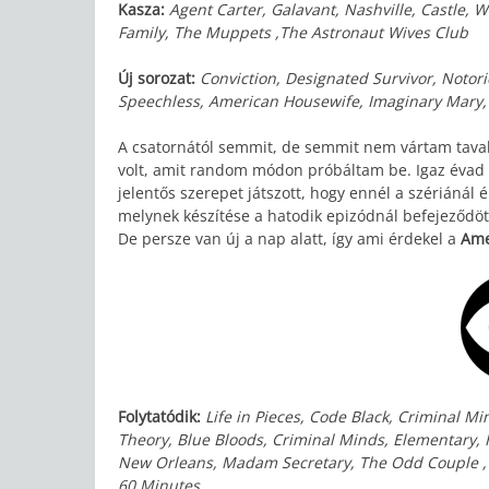
Kasza:
Agent Carter, Galavant, Nashville, Castle, W
Family, The Muppets ,The Astronaut Wives Club
Új sorozat:
Conviction, Designated Survivor, Notor
Speechless, American Housewife, Imaginary Mar
A csatornától semmit, de semmit nem vártam taval
volt, amit random módon próbáltam be. Igaz évad k
jelentős szerepet játszott, hogy ennél a szériánál 
melynek készítése a hatodik epizódnál befejeződöt
De persze van új a nap alatt, így ami érdekel a
Ame
Folytatódik:
Life in Pieces, Code Black, Criminal M
Theory, Blue Bloods, Criminal Minds, Elementary, H
New Orleans, Madam Secretary, The Odd Couple ,U
60 Minutes