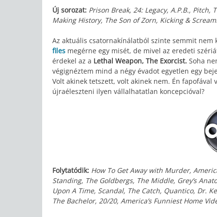
Új sorozat:
Prison Break, 24: Legacy, A.P.B., Pitch,
Making History, The Son of Zorn, Kicking & Scream
Az aktuális csatornakínálatból szinte semmit nem
files
megérne egy misét, de mivel az eredeti szériá
érdekel az a
Lethal Weapon, The Exorcist.
Soha nem
végignéztem mind a négy évadot egyetlen egy bej
Volt akinek tetszett, volt akinek nem. Én fapofával
újraéleszteni ilyen vállalhatatlan koncepcióval?
Folytatódik:
How To Get Away with Murder, American
Standing, The Goldbergs, The Middle, Grey’s Anato
Upon A Time, Scandal, The Catch, Quantico, Dr. Ke
The Bachelor, 20/20, America’s Funniest Home Vid