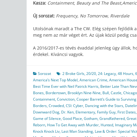
Kasza:
Containment, Beauty and The Beast,Americ
Új sorozat:
Frequency, No Tomorrow, Riverdale
Utolsónak maradt a The CW. Elég szépen fejlődik
meg nem az már véget ért. Az újak közül pedig cs
A 2016/2017-es tévés évaddal jelenleg úgy állok, ho
érdekel. Kíváncsi vagyok.
Sorozat
2 Broke Girls
,
20/20
,
24: Legacy
,
48 Hours
,
America’s Next Top Model
,
American Crime
,
American House
Best Time Ever with Neil Patrick Harris
,
Better Late Than Nev
Bones
,
Bordertown
,
Brooklyn Nine-Nine
,
Bull
,
Castle
,
Chicago
Containment
,
Conviction
,
Cooper Barrett’s Guide to Surviving 
Borders
,
Crowded
,
CSI: Cyber
,
Dancing with the Stars
,
Dateli
Downward Dog
,
Dr. Ken
,
Elementary
,
Family Guy
,
First Dates
Game of Silence
,
Good Place
,
Gotham
,
Grandfathered
,
Great
Reborn
,
How To Get Away with Murder
,
Hunted
,
Imaginary M
Knock Knock Liv
,
Last Man Standing
,
Law & Order: Special Vic