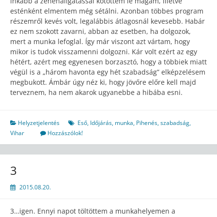
inkább a zenehallgatással kötöttem le magam, illetve
esténként elmentem még sétálni. Azonban többes program
részemről kevés volt, legalábbis átlagosnál kevesebb. Habár
ez nem szokott zavarni, abban az esetben, ha dolgozok,
mert a munka lefoglal. Így már viszont azt vártam, hogy
mikor is tudok visszamenni dolgozni. Kár volt ezért az egy
hétért, azért meg egyenesen borzasztó, hogy a többiek miatt
végül is a „három havonta egy hét szabadság” elképzelésem
megbukott. Ámbár úgy néz ki, hogy jövőre előre kell majd
terveznem, ha nem akarok ugyanebbe a hibába esni.
Helyzetjelentés
Eső
,
Időjárás
,
munka
,
Pihenés
,
szabadság
,
Vihar
Hozzászólok!
3
2015.08.20.
3…igen. Ennyi napot töltöttem a munkahelyemen a