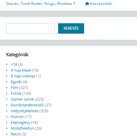
Diaries
,
Tomb Raider
,
Vizsga
,
Windows 7
Hozzászólok!
Keresés
KERESÉS
Kategóriák
+18
(3)
A nap képe
(13)
A nap videója
(1)
Egyéb
(4)
Film
(321)
Fotók
(126)
Gamer sarok
(225)
Gondolatébresztő
(27)
Helyzetjelentés
(329)
Humor
(17)
Képregény
(16)
Mobiltelefon
(23)
Retro
(5)