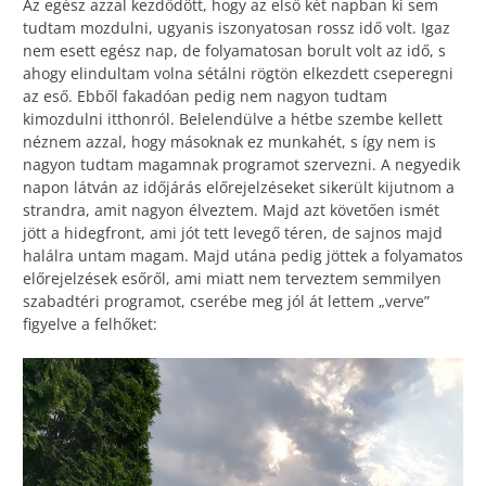
Az egész azzal kezdődött, hogy az első két napban ki sem
tudtam mozdulni, ugyanis iszonyatosan rossz idő volt. Igaz
nem esett egész nap, de folyamatosan borult volt az idő, s
ahogy elindultam volna sétálni rögtön elkezdett cseperegni
az eső. Ebből fakadóan pedig nem nagyon tudtam
kimozdulni itthonról. Belelendülve a hétbe szembe kellett
néznem azzal, hogy másoknak ez munkahét, s így nem is
nagyon tudtam magamnak programot szervezni. A negyedik
napon látván az időjárás előrejelzéseket sikerült kijutnom a
strandra, amit nagyon élveztem. Majd azt követően ismét
jött a hidegfront, ami jót tett levegő téren, de sajnos majd
halálra untam magam. Majd utána pedig jöttek a folyamatos
előrejelzések esőről, ami miatt nem terveztem semmilyen
szabadtéri programot, cserébe meg jól át lettem „verve”
figyelve a felhőket: