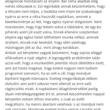
átlagosnak mondanám az enyém. Bár néha akadtak elég
nehéz időszakok is. Ezt leginkább annak köszönhettem, hogy
a létszám nem teljes, s továbbá nem írtam be szabadságot
nyárra az erre a célra használt naptárban, aminek a
következménye az lett, hogy egész nyáron dolgoztam. Nem
mondanám, hogy irigy lettem volna a többiekre, de egy kis
pihenés azért jól esett volna. Ennek ellenére szeptember
elejére egy egész hetet tölthettem munka nélkül, aminek
örültem. Annak már kevésbé, hogy idén valahogy
máshogyan jött az ősz, mint ahogy korábban.
Ámbár azt kénytelen vagyok beismerni, hogy sajnos eléggé
elfáradtam a nyár végére. A legnagyobb problémám talán
azzal volt, hogy a munkaidőm jelentős része délelőttre esett,
ami azt hozta magával, hogy estére nagyon nem tudtam
programot szervezni, ha az volt a cél, hogy mondjuk
kipihent legyek másnapra. Esetleg megpróbáljak időben
elaludni, ami azért sokszor nem sikerült az erre való
rágörcsölés miatt. A napközbeni átlaghőmérséklet pedig
olyan mértékegységeket ért el, aminek köszönhetően nappal
kénytelen voltam itthon maradni, s csak az estét
megcélozni, ha menni akartam valahová, s az mondjuk nem
volt zárt hely. Mindezek mellett hiába vártuk a kiadós esőt