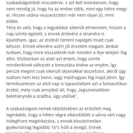
szabadságomból visszatérve, s azt kell mondanom, hogy
nem mindig jó, hogy ha az ember több, mint egy hétre megy
el. Hiszen utána visszarázódni már nem olyan jó, mint
előtte.
Tény és való, hogy a legjobbkor sikerült elmennem, hiszen a
nap szinte égetett, s ennek örömére a strandra is
kijutottam. Igaz, az elsőnél történt napégés miatt csak
kétszer. Ennek ellenére azért jól éreztem magam, ámbár
tudtam, hogy mire visszatérek már minden a feje tetején fog
állni. Elsősorban ez alatt azt értem, hogy szinte
mindenkinek változott a beosztása kivéve az enyém, így
persze megint csak sikerült olyanokkal összefutni, akiről úgy
tudtam nem lesz benn, vagy máshogyan fog majd jönni. Így
természetesen az első nap is tapasztaltam azt a fantasztikus
érzést, mely csak annyiból áll, hogy „legszívesebben
belehánynék a szádba, úgy utállak”.
A szabadságom remek időzítésében az erősített meg
leginkább, hogy a héten végre elkezdődött a várva várt nagy
hidegfront megérkezése, s ennek köszönhetően
gyakorlatilag legalább 15°c hűlt a levegő. Ennek