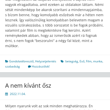
vagyok elragadtatva, amit ezeken az oldalakon láttam. Némi
sétát mindenképp be akarok szorítani a mindennapjaimba,
s bízom benne, hogy komolyabb esőzések már a héten nem
lesznek. Így valószínűleg komolyabban belevetem magam a
vizuális szórakozásba, s több sorozatot is be fogok próbálni,
valamint pár film is megtekintésre fog kerülni. Azért
reménykedek abban, hogy az ismerősök azért rá fognak
érni, s nem fogok “beszorulni” a négy fal közé, mint a
múltkor.
Gondolatébresztő
,
Helyzetjelentés
betegség
,
Eső
,
Film
,
munka
,
szabadság
Hozzászólok!
A nem kívánt ősz
2022.11.04.
Milyen nyarunk volt az sok minden meghatározza. Én