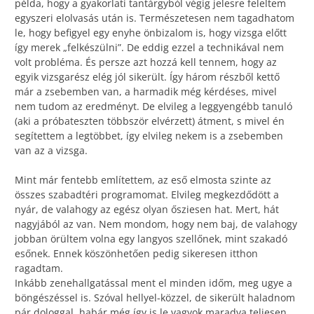
példa, hogy a gyakorlati tantárgyból végig jelesre feleltem
egyszeri elolvasás után is. Természetesen nem tagadhatom
le, hogy befigyel egy enyhe önbizalom is, hogy vizsga előtt
így merek „felkészülni”. De eddig ezzel a technikával nem
volt probléma. És persze azt hozzá kell tennem, hogy az
egyik vizsgarész elég jól sikerült. Így három részből kettő
már a zsebemben van, a harmadik még kérdéses, mivel
nem tudom az eredményt. De elvileg a leggyengébb tanuló
(aki a próbateszten többször elvérzett) átment, s mivel én
segítettem a legtöbbet, így elvileg nekem is a zsebemben
van az a vizsga.
Mint már fentebb említettem, az eső elmosta szinte az
összes szabadtéri programomat. Elvileg megkezdődött a
nyár, de valahogy az egész olyan ősziesen hat. Mert, hát
nagyjából az van. Nem mondom, hogy nem baj, de valahogy
jobban örültem volna egy langyos szellőnek, mint szakadó
esőnek. Ennek köszönhetően pedig sikeresen itthon
ragadtam.
Inkább zenehallgatással ment el minden időm, meg ugye a
böngészéssel is. Szóval hellyel-közzel, de sikerült haladnom
pár dologgal, habár még így is le vagyok maradva teljesen.