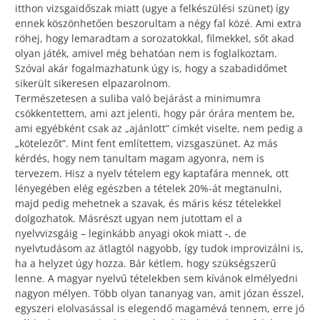
itthon vizsgaidőszak miatt (ugye a felkészülési szünet) így
ennek köszönhetően beszorultam a négy fal közé. Ami extra
röhej, hogy lemaradtam a sorozatokkal, filmekkel, sőt akad
olyan játék, amivel még behatóan nem is foglalkoztam.
Szóval akár fogalmazhatunk úgy is, hogy a szabadidőmet
sikerült sikeresen elpazarolnom.
Természetesen a suliba való bejárást a minimumra
csökkentettem, ami azt jelenti, hogy pár órára mentem be,
ami egyébként csak az „ajánlott” címkét viselte, nem pedig a
„kötelezőt”. Mint fent említettem, vizsgaszünet. Az más
kérdés, hogy nem tanultam magam agyonra, nem is
tervezem. Hisz a nyelv tételem egy kaptafára mennek, ott
lényegében elég egészben a tételek 20%-át megtanulni,
majd pedig mehetnek a szavak, és máris kész tételekkel
dolgozhatok. Másrészt ugyan nem jutottam el a
nyelvvizsgáig – leginkább anyagi okok miatt -, de
nyelvtudásom az átlagtól nagyobb, így tudok improvizálni is,
ha a helyzet úgy hozza. Bár kétlem, hogy szükségszerű
lenne. A magyar nyelvű tételekben sem kívánok elmélyedni
nagyon mélyen. Több olyan tananyag van, amit józan ésszel,
egyszeri elolvasással is elegendő magamévá tennem, erre jó