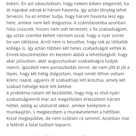
évben. Én azt választottam, hogy nekem bőven elegendő, ha
öt napokat adnak ki három havonta, így aztán tényleg lehet
tervezni, ha ez ember tudja, hogy három havonta lesz egy
hete, amikor nem kell dolgoznia. A számításomba azonban
hiba csúszott, hiszen nem volt tervezett, s fix szabadságom,
így aztán szembe kellett néznem azzal, hogy a nyár szinte
be van táblázva. Arról nem is beszélve, hogy sok az idősebb
kolléga is, így aztán többen két hetes szabadságot vettek ki.
Ennek köszönhetően én kiestem abból a lehetőségből, hogy
akár júliusban, akár augusztusban szabadságra tudjak
menni. Igazából nem panaszkodás lenne, de nem jött ki jól a
lépés, hogy két hétig dolgoztam, majd ismét itthon voltam
kilenc napot, ugyanis öt szabadnap lett kiosztva, amely két
szabad hétvége közé lett betéve.
A probléma nálam ott kezdődött, hogy míg az első nyári
szabadságomról már azt megelőzően értesültem három
héttel, addig az utolsóról akkor, amikor beléptem a
munkaajtón, s megkezdtem a munkahetemet a hétfővel.
Kissé meglepődve, de nem szóltam rá semmit. Azonban már
a felénél a falat tudtam kaparni.