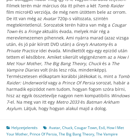
Filmek terén már március óta itt pihen a két
Tomb Raider
film microHD verziója, de még nem ütöttem bele az orrom.
De itt van még az
Avatar
720p-s változata, szintén
megtekintetlenül. Sorozatok terén hátra van még a
Cougar
Town
és a
Fringe
aktuális évada, melyek már rég a
merevlemezemen pihennek. Ami nyárra marad (azaz vizsga
után, és jó pár kiírott DVD után) a
Grey’s Anatomy
és a
Private Practice
idei évada. Mindkettőt egy-egy epizód után
tettem el későbbre. Amiket sikerült végignéznem az a
How I
Met Your Mother, The Big Bang Theory, Chuck
és a
The
Vampire Diaries
volt (írás lesz róla, mindenképp).
Természetesen előkaptam korábbi játékokat is, mint a
Tomb
Raider: Underworld
vagy a
Prince Of Persia
sorozat, habár a
harmadik epizódot nem tudom, hogyan fogom szóra bírni,
hisz az egyik összetevője nagyon nem kompatibilis
Windows
7
-el. Na meg van itt egy
Metro 2033
és
Batman Arkham
Asylum.
Látjuk, hogy hogyan alakul majd a dolog.
Helyzetjelentés
Avatar
,
Chuck
,
Cougar Town
,
Eső
,
How I Met
Your Mother
,
Prince Of Persia
,
The Big Bang Theory
,
The Vampire