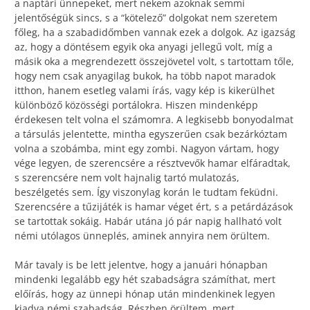
a naptári ünnepeket, mert nekem azoknak semmi
jelentőségük sincs, s a “kötelező” dolgokat nem szeretem
főleg, ha a szabadidőmben vannak ezek a dolgok. Az igazság
az, hogy a döntésem egyik oka anyagi jellegű volt, míg a
másik oka a megrendezett összejövetel volt, s tartottam tőle,
hogy nem csak anyagilag bukok, ha több napot maradok
itthon, hanem esetleg valami írás, vagy kép is kikerülhet
különböző közösségi portálokra. Hiszen mindenképp
érdekesen telt volna el számomra. A legkisebb bonyodalmat
a társulás jelentette, mintha egyszerűen csak bezárkóztam
volna a szobámba, mint egy zombi. Nagyon vártam, hogy
vége legyen, de szerencsére a résztvevők hamar elfáradtak,
s szerencsére nem volt hajnalig tartó mulatozás,
beszélgetés sem. Így viszonylag korán le tudtam feküdni.
Szerencsére a tűzijáték is hamar véget ért, s a petárdázások
se tartottak sokáig. Habár utána jó pár napig hallható volt
némi utólagos ünneplés, aminek annyira nem örültem.
Már tavaly is be lett jelentve, hogy a januári hónapban
mindenki legalább egy hét szabadságra számíthat, mert
előírás, hogy az ünnepi hónap után mindenkinek legyen
kiadva némi szabadság. Részben örültem, mert