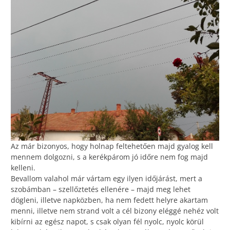
Az már bizonyos, hogy holnap feltehetően majd gyalog kell
mennem dolgozni, s a kerékpárom jó időre nem fog majd
kelleni.
Bevallom valahol már vártam egy ilyen időjárást, mert a
szobámban – szellőztetés ellenére – majd meg lehet
dögleni, illetve napközben, ha nem fedett helyre akartam
menni, illetve nem strand volt a cél bizony eléggé nehéz volt
kibírni az egész napot, s csak olyan fél nyolc, nyolc körül