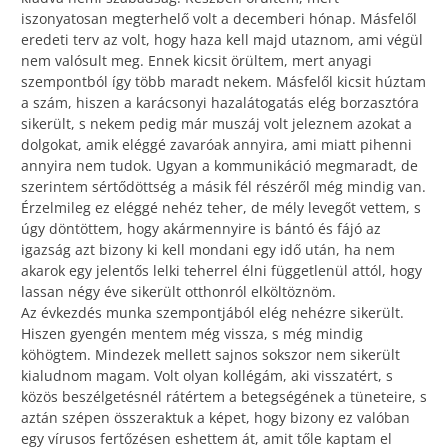
iszonyatosan megterhelő volt a decemberi hónap. Másfelől
eredeti terv az volt, hogy haza kell majd utaznom, ami végül
nem valósult meg. Ennek kicsit örültem, mert anyagi
szempontból így több maradt nekem. Másfelől kicsit húztam
a szám, hiszen a karácsonyi hazalátogatás elég borzasztóra
sikerült, s nekem pedig már muszáj volt jeleznem azokat a
dolgokat, amik eléggé zavaróak annyira, ami miatt pihenni
annyira nem tudok. Ugyan a kommunikáció megmaradt, de
szerintem sértődöttség a másik fél részéről még mindig van.
Érzelmileg ez eléggé nehéz teher, de mély levegőt vettem, s
úgy döntöttem, hogy akármennyire is bántó és fájó az
igazság azt bizony ki kell mondani egy idő után, ha nem
akarok egy jelentős lelki teherrel élni függetlenül attól, hogy
lassan négy éve sikerült otthonról elköltöznöm.
Az évkezdés munka szempontjából elég nehézre sikerült.
Hiszen gyengén mentem még vissza, s még mindig
köhögtem. Mindezek mellett sajnos sokszor nem sikerült
kialudnom magam. Volt olyan kollégám, aki visszatért, s
közös beszélgetésnél rátértem a betegségének a tüneteire, s
aztán szépen összeraktuk a képet, hogy bizony ez valóban
egy vírusos fertőzésen eshettem át, amit tőle kaptam el