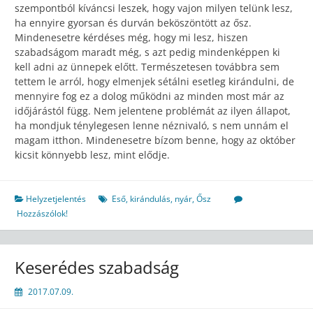
szempontból kíváncsi leszek, hogy vajon milyen telünk lesz,
ha ennyire gyorsan és durván beköszöntött az ősz.
Mindenesetre kérdéses még, hogy mi lesz, hiszen
szabadságom maradt még, s azt pedig mindenképpen ki
kell adni az ünnepek előtt. Természetesen továbbra sem
tettem le arról, hogy elmenjek sétálni esetleg kirándulni, de
mennyire fog ez a dolog működni az minden most már az
időjárástól függ. Nem jelentene problémát az ilyen állapot,
ha mondjuk ténylegesen lenne néznivaló, s nem unnám el
magam itthon. Mindenesetre bízom benne, hogy az október
kicsit könnyebb lesz, mint elődje.
Helyzetjelentés
Eső
,
kirándulás
,
nyár
,
Ősz
Hozzászólok!
Keserédes szabadság
2017.07.09.