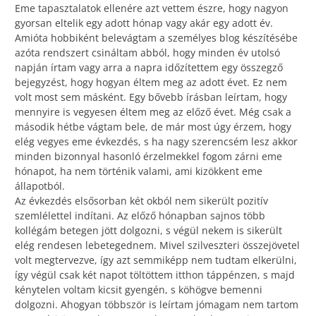
Eme tapasztalatok ellenére azt vettem észre, hogy nagyon
gyorsan eltelik egy adott hónap vagy akár egy adott év.
Amióta hobbiként belevágtam a személyes blog készítésébe
azóta rendszert csináltam abból, hogy minden év utolsó
napján írtam vagy arra a napra időzítettem egy összegző
bejegyzést, hogy hogyan éltem meg az adott évet. Ez nem
volt most sem másként. Egy bővebb írásban leírtam, hogy
mennyire is vegyesen éltem meg az előző évet. Még csak a
második hétbe vágtam bele, de már most úgy érzem, hogy
elég vegyes eme évkezdés, s ha nagy szerencsém lesz akkor
minden bizonnyal hasonló érzelmekkel fogom zárni eme
hónapot, ha nem történik valami, ami kizökkent eme
állapotból.
Az évkezdés elsősorban két okból nem sikerült pozitív
szemlélettel indítani. Az előző hónapban sajnos több
kollégám betegen jött dolgozni, s végül nekem is sikerült
elég rendesen lebetegednem. Mivel szilveszteri összejövetel
volt megtervezve, így azt semmiképp nem tudtam elkerülni,
így végül csak két napot töltöttem itthon táppénzen, s majd
kénytelen voltam kicsit gyengén, s köhögve bemenni
dolgozni. Ahogyan többször is leírtam jómagam nem tartom