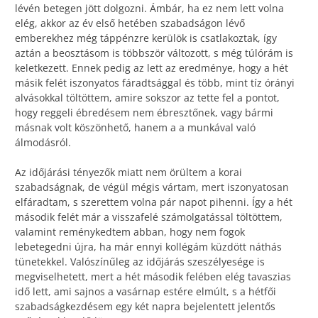
lévén betegen jött dolgozni. Ámbár, ha ez nem lett volna
elég, akkor az év első hetében szabadságon lévő
emberekhez még táppénzre kerülök is csatlakoztak, így
aztán a beosztásom is többször változott, s még túlórám is
keletkezett. Ennek pedig az lett az eredménye, hogy a hét
másik felét iszonyatos fáradtsággal és több, mint tíz órányi
alvásokkal töltöttem, amire sokszor az tette fel a pontot,
hogy reggeli ébredésem nem ébresztőnek, vagy bármi
másnak volt köszönhető, hanem a a munkával való
álmodásról.
Az időjárási tényezők miatt nem örültem a korai
szabadságnak, de végül mégis vártam, mert iszonyatosan
elfáradtam, s szerettem volna pár napot pihenni. Így a hét
második felét már a visszafelé számolgatással töltöttem,
valamint reménykedtem abban, hogy nem fogok
lebetegedni újra, ha már ennyi kollégám küzdött náthás
tünetekkel. Valószínűleg az időjárás szeszélyesége is
megviselhetett, mert a hét második felében elég tavaszias
idő lett, ami sajnos a vasárnap estére elmúlt, s a hétfői
szabadságkezdésem egy két napra bejelentett jelentős