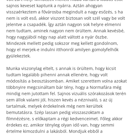
sajnos keveset kaptunk a nyárra. Aztán ahogyan
visszaérkeztem a fővárosba megindult a nagy esőzés, s ha
nem is volt eső, akkor viszont biztosan volt szél vagy be volt
jelentve a csapadék. Így aztán nagyon sok helyre elmenni
nem tudtam, aminek nagyon nem örültem. Annak kevésbé,
hogy nagyjából négy nap alatt váltott a nyár őszbe.
Mindezek mellett pedig sokszor meg kellett gondolnom,
hogy el merjek-e indulni itthonról amilyen gomolyfelhők
gyülekeztek.
Munka viszonylag eltelt, s annak is örültem, hogy kicsit
tudtam legalább pihenni annak ellenére, hogy volt
módosítás a beosztásomban. Amiket szerettem volna azokat
többnyire megcsináltam bár tény, hogy a Normafára még
mindig nem jutottam fel. Sajnos vizuális szórakozások terén
sem állok valami jól, hiszen kevés a néznivaló, s az új
tartalmak, melyek érdekelnek még nem kerültek
bemutatásra. Szép lassan pedig visszaszoktam a
filmnézésre, s előkaptam a régi kedvenceimet. Főleg akkor
érdekes ez, amikor tényleg olyan idő van, hogy semmi
értelme kimozdulni a lakásból. Mondjuk ebből a