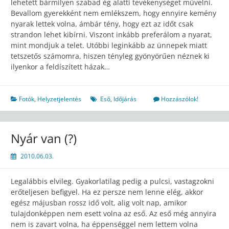
lehetett bármilyen szabad ég alatti tevékenységet művelni.
Bevallom gyerekként nem emlékszem, hogy ennyire kemény
nyarak lettek volna, ámbár tény, hogy ezt az időt csak
strandon lehet kibírni. Viszont inkább preferálom a nyarat,
mint mondjuk a telet. Utóbbi leginkább az ünnepek miatt
tetszetős számomra, hiszen tényleg gyönyörűen néznek ki
ilyenkor a feldíszített házak…
Fotók
,
Helyzetjelentés
Eső
,
Időjárás
Hozzászólok!
Nyár van (?)
2010.06.03.
Legalábbis elvileg. Gyakorlatilag pedig a pulcsi, vastagzokni
erőteljesen befigyel. Ha ez persze nem lenne elég, akkor
egész májusban rossz idő volt, alig volt nap, amikor
tulajdonképpen nem esett volna az eső. Az eső még annyira
nem is zavart volna, ha éppenséggel nem lettem volna