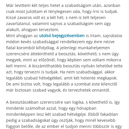
Már levittem két teljes hetet a szabadságom után, azonban
csak most jutottam el ténylegesen oda, hogy írni is tudjak.
Kissé zavaros volt ez a két hét, s nem is telt teljesen
zavartalanul, valamint sajnos a szabadságom sem úgy
alakult, ahogyan terveztem.
Mint ahogyan az
utolsó bejegyzésemben
is írtam, sajnálatos
módon kevés szabadsággal rendelkezem egy évre nézve
fiatal koromból kifolyólag. A jelenlegi munkahelyemen
szerencsére áttekinthető a beosztás, követhető, s nem úgy
megyek, mint az előzőnél, hogy képben sem voltam mikorra
kell menni. A kiszámíthatóbb beosztás nyilván lehetővé tette
azt, hogy tervezni is tudjak. Ha nem szabadsággal, akkor
legalább szabad hétvégékkel, amit két hetente megkapok.
De ami biztos volt, hogy legalább a szombat este kilenctől
már biztosan szabad vagyok, és tervezhetek onnantól.
A beosztásokban szerencsére van logika, s követhető is, így
mindenki számolhat azzal, hogy egy hónapban
mindenképpen lesz két szabad hétvégéje. Ebből fakadóan
pedig a szabadságokat úgy osztják, hogy minél kevesebb
fogyjon belőle, de az ember el tudjon menni többször is egy