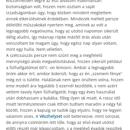
köszönhetően végre az esti alvásom maximálisan
biztonságban volt, hiszen nem úsztam a saját
izzadságomban úgy, hogy közben mindent megtettem
ennek elkerülésének érdekében. Mindezek mellett persze
délelőtti műszakokat nyertem meg, aminek az volt a
legnagyobb negatívuma, hogy az utolsó napomon sikerült
délig aludni, így másnap röpke másfél órás alvás után
vonszoltam be magam úgy, hogy egész nap olyan voltam,
mint egy hulla. Nem véletlen.
A szétcsúszás persze nem szűnt meg a megfelelő
mennyiségű alvás megvalósításával, hiszen sikerült például
a fülhallgatómat 60°c -on kimosni. Ámbár a legnagyobb
öröm akkor ért, amikor kiderült, hogy az én „szemem fénye”
még ezt is túlélte. Halálának nem igen örültem volna, hiszen
eme modell ára legalább 5 ezernél kezdődik, s nem azért
vettem tavaly ilyen fülhallgatót, hogy egy éves használat
után dobhassam a kukába, főleg ilyen ok miatt. A rossz idő
miatt természetesen csak itthon tudtam maradni a négy fal
között, hiszen a kapuig se tudok úgy eljutni, hogy ne legyen
valamim vizes. A
Vészhelyzet
volt betervezve, mint sorozat,
de annyira csömöröm lett tőle, hogy az első évad utolsó
előtti részét már kikapcsoltam, s a meglévő évadok repültek