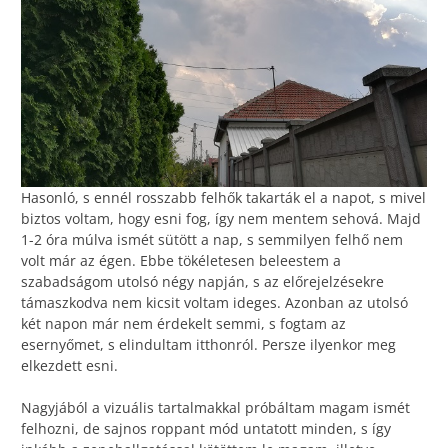
Hasonló, s ennél rosszabb felhők takarták el a napot, s mivel
biztos voltam, hogy esni fog, így nem mentem sehová. Majd
1-2 óra múlva ismét sütött a nap, s semmilyen felhő nem
volt már az égen. Ebbe tökéletesen beleestem a
szabadságom utolsó négy napján, s az előrejelzésekre
támaszkodva nem kicsit voltam ideges. Azonban az utolsó
két napon már nem érdekelt semmi, s fogtam az
esernyőmet, s elindultam itthonról. Persze ilyenkor meg
elkezdett esni.
Nagyjából a vizuális tartalmakkal próbáltam magam ismét
felhozni, de sajnos roppant mód untatott minden, s így