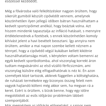
esőzéssel kezdődött.
Még a fővárosba való felköltözéskor nagyon örültem, hogy
sikerült gumiból készült cipővédőt vennem, amelynek
köszönhetően ilyen jellegű időben bátran használhattam a
kedvelt sportcipőimet anélkül, hogy beáztak volna. Azt
hiszem mindenki tapasztalja az infláció hatásait, s mennyire
értéktelenednek a fizetések, s ennek köszönhetően komoly
kihívást jelent a havi bevételt beosztani. Így annyira nem
örültem, amikor a mai napon szembe kellett néznem a
ténnyel, hogy a cipővédő végül kukában kellett kikötnie
használhatatlansága miatt, s kénytelen voltam bemenni az
egyik kedvelt sportboltomba, ahol viszonylag korrekt áron
tudtam megvásárolni az első vízálló férficsizmám, ami
viszonylag külsőre elég elfogadhatónak is néz ki. Én azon
személyek közé tartozok, akiknek független a költséghatára,
de ruházati termékekre egy bizonyos összeg felett nem
vagyok hajlandó költeni még akkor sem, ha megvan rá a
keret. Ezért is örültem, s bízok benne, hogy egy időre
megoldódott az esős időjárási problémám lábbeli
szempontjából.
Már megnéztem az időjárás előrejelzést, s sajnos nem