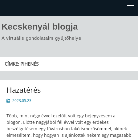
Kecskenyál blogja
A virtuális gondolataim gyűjtőhelye
CÍMKE:
PIHENÉS
Hazatérés
2023.05.23.
Több, mint négy évvel ezelőtt volt egy bejegyzésem a
blogon. Előtte nagyjából fél évvel volt egy érdekes
beszélgetésem egy fővárosban lakó ismerősömmel, akinek
elmeséltem, hogy hogyan is ajánlottak nekem egy magasabb