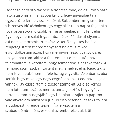
Odahaza nem szóltak bele a döntéseimbe, de az utolsó haza
látogatásommal már szóba került, hogy anyagilag talán
egyszerűbb lenne visszaköltözni. Sok embert megismertem,
s bizonyos időközönként egy vagy akár több napra feljönni a
fővárosba sokkal olcsóbb lenne anyagilag, mint fent élni
úgy, hogy nem saját ingatlanban élek. Ráadásul olyannal,
aki nem kompromisszumkész. A kettő együttes hatása
rengeteg stresszt eredményezett nálam, s mikor
elgondolkoztam azon, hogy mennyire feszült vagyok, s ez
hogyan hat rám, akkor a fent említett e-mail után haza
telefonáltam, s közöltem, hogy felmondok, s hazaköltözök. A
felmondásom szóban történt meg, amelyet el is fogadtak, s
nem is volt ebből semmiféle harag vagy vita. Azonban szóba
került, hogy mivel egy nagy cégnél dolgozok odahaza is jelen
vannak, így összeírtam a telefonszámokat. Az első körnél
nem jutottam tovább, mert azonnal jelezték, hogy igényt
tartanak rám, s nagyjából egy hét alatt lezajlott a papíron
való átvételem miközben június első hetében leszek utoljára
a budapesti kirendeltségen. Így elkezdtem a
szabadidőmben összeszedni az embereket, akiktől