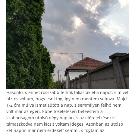
Hasonló, s ennél rosszabb felhők takarták el a napot, s mivel
biztos voltam, hogy esni fog, így nem mentem sehová. Majd
1-2 óra múlva ismét sütött a nap, s semmilyen felhő nem
volt már az égen. Ebbe tökéletesen beleestem a
szabadságom utolsó négy napján, s az előrejelzésekre
támaszkodva nem kicsit voltam ideges. Azonban az utolsó
két napon már nem érdekelt semmi, s fogtam az