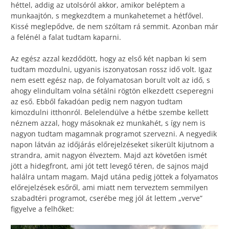
héttel, addig az utolsóról akkor, amikor beléptem a
munkaajtón, s megkezdtem a munkahetemet a hétfővel.
Kissé meglepődve, de nem szóltam rá semmit. Azonban már
a felénél a falat tudtam kaparni.
Az egész azzal kezdődött, hogy az első két napban ki sem
tudtam mozdulni, ugyanis iszonyatosan rossz idő volt. Igaz
nem esett egész nap, de folyamatosan borult volt az idő, s
ahogy elindultam volna sétálni rögtön elkezdett cseperegni
az eső. Ebből fakadóan pedig nem nagyon tudtam
kimozdulni itthonról. Belelendülve a hétbe szembe kellett
néznem azzal, hogy másoknak ez munkahét, s így nem is
nagyon tudtam magamnak programot szervezni. A negyedik
napon látván az időjárás előrejelzéseket sikerült kijutnom a
strandra, amit nagyon élveztem. Majd azt követően ismét
jött a hidegfront, ami jót tett levegő téren, de sajnos majd
halálra untam magam. Majd utána pedig jöttek a folyamatos
előrejelzések esőről, ami miatt nem terveztem semmilyen
szabadtéri programot, cserébe meg jól át lettem „verve”
figyelve a felhőket: