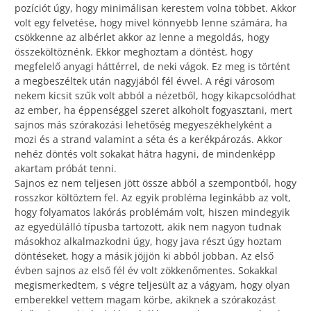
pozíciót úgy, hogy minimálisan kerestem volna többet. Akkor
volt egy felvetése, hogy mivel könnyebb lenne számára, ha
csökkenne az albérlet akkor az lenne a megoldás, hogy
összeköltöznénk. Ekkor meghoztam a döntést, hogy
megfelelő anyagi háttérrel, de neki vágok. Ez meg is történt
a megbeszéltek után nagyjából fél évvel. A régi városom
nekem kicsit szűk volt abból a nézetből, hogy kikapcsolódhat
az ember, ha éppenséggel szeret alkoholt fogyasztani, mert
sajnos más szórakozási lehetőség megyeszékhelyként a
mozi és a strand valamint a séta és a kerékpározás. Akkor
nehéz döntés volt sokakat hátra hagyni, de mindenképp
akartam próbát tenni.
Sajnos ez nem teljesen jött össze abból a szempontból, hogy
rosszkor költöztem fel. Az egyik probléma leginkább az volt,
hogy folyamatos lakórás problémám volt, hiszen mindegyik
az egyedülálló típusba tartozott, akik nem nagyon tudnak
másokhoz alkalmazkodni úgy, hogy java részt úgy hoztam
döntéseket, hogy a másik jöjjön ki abból jobban. Az első
évben sajnos az első fél év volt zökkenőmentes. Sokakkal
megismerkedtem, s végre teljesült az a vágyam, hogy olyan
emberekkel vettem magam körbe, akiknek a szórakozást