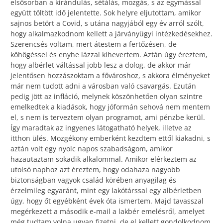
elsősorban a kirándulás, sétálás, mozgás, s az egymással
együtt töltött idő jelentette. Sok helyre eljutottam, amikor
sajnos betört a Covid, s utána nagyjából egy év arról szólt,
hogy alkalmazkodnom kellett a járványügyi intézkedésekhez.
Szerencsés voltam, mert átestem a fertőzésen, de
köhögéssel és enyhe lázzal kihevertem. Aztán úgy éreztem,
hogy albérlet váltással jobb lesz a dolog, de akkor már
jelentősen hozzászoktam a fővároshoz, s akkora élményeket
már nem tudott adni a városban való csavargás. Ezután
pedig jött az infláció, melynek köszönhetően olyan szintre
emelkedtek a kiadások, hogy jóformán sehová nem mentem
el, s nem is terveztem olyan programot, ami pénzbe kerül.
Így maradtak az ingyenes látogatható helyek, illetve az
itthon ülés. Mozgékony emberként kezdtem ettől kiakadni, s
aztán volt egy nyolc napos szabadságom, amikor
hazautaztam sokadik alkalommal. Amikor elérkeztem az
utolsó naphoz azt éreztem, hogy odahaza nagyobb
biztonságban vagyok család körében anyagilag és
érzelmileg egyaránt, mint egy lakótárssal egy albérletben
úgy, hogy őt egyébként évek óta ismertem. Majd tavasszal
megérkezett a második e-mail a lakbér emelésről, amelyet
még tudtam volna ugyan fizetni, de el kellett gondolkodnom.