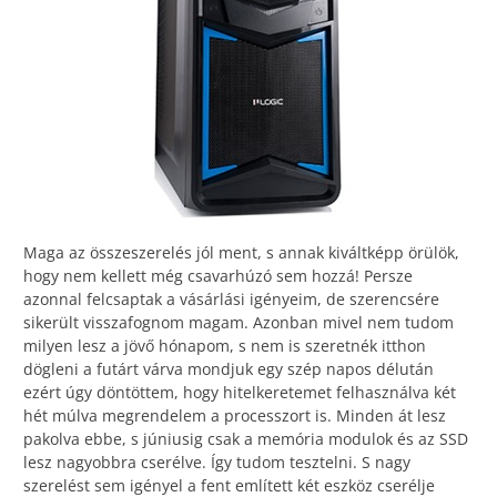
Maga az összeszerelés jól ment, s annak kiváltképp örülök,
hogy nem kellett még csavarhúzó sem hozzá! Persze
azonnal felcsaptak a vásárlási igényeim, de szerencsére
sikerült visszafognom magam. Azonban mivel nem tudom
milyen lesz a jövő hónapom, s nem is szeretnék itthon
dögleni a futárt várva mondjuk egy szép napos délután
ezért úgy döntöttem, hogy hitelkeretemet felhasználva két
hét múlva megrendelem a processzort is. Minden át lesz
pakolva ebbe, s júniusig csak a memória modulok és az SSD
lesz nagyobbra cserélve. Így tudom tesztelni. S nagy
szerelést sem igényel a fent említett két eszköz cserélje