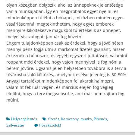
olyan közegben dolgozik, ahol az ünnepeknek jelentősége
van a munkájában. Így én megpróbálok egyet nyelni, és
mindenképpen túlélni a hónapot, miközben minden egyes
vásárlásomnál megtekinthetem, hogy egyes emberek
mennyire kiköltekezve magukból túlértékelik az ünnepet,
melyet visszafogott január fog követni.
Engem tulajdonképpen csak az érdekel, hogy a jövő héten
mennyi pénz fogja ütni a markomat fizetés gyanánt, hiszen
érkeznek a bónuszok, és egyéb egyszeri juttatások, valamint
roppant mód érdekel, hogy vajon mennyivel is fog nőni a
bérem jövőre. Ugyanis jelen helyzetben továbbra is a terv a
fővárosba való költözés, amelynek esélye jelenleg is 50-50%.
Anyagi tartalékot mindenképpen fel akarok halmozni,
valamint február végén, és március elején fog végleg
eldőlni, hogy a terv megvalósul-e, ami már nem rajtam fog
múlni.
Helyzetjelentés
fizetés
,
Karácsony
,
munka
,
Pihenés
,
Szilveszter
Hozzászólok!