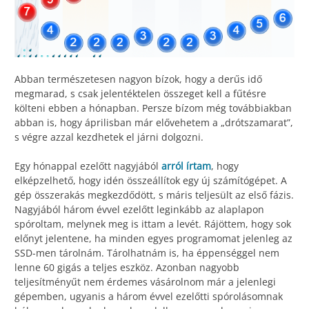
Abban természetesen nagyon bízok, hogy a derűs idő
megmarad, s csak jelentéktelen összeget kell a fűtésre
költeni ebben a hónapban. Persze bízom még továbbiakban
abban is, hogy áprilisban már elővehetem a „drótszamarat”,
s végre azzal kezdhetek el járni dolgozni.
Egy hónappal ezelőtt nagyjából
arról írtam
, hogy
elképzelhető, hogy idén összeállítok egy új számítógépet. A
gép összerakás megkezdődött, s máris teljesült az első fázis.
Nagyjából három évvel ezelőtt leginkább az alaplapon
spóroltam, melynek meg is ittam a levét. Rájöttem, hogy sok
előnyt jelentene, ha minden egyes programomat jelenleg az
SSD-men tárolnám. Tárolhatnám is, ha éppenséggel nem
lenne 60 gigás a teljes eszköz. Azonban nagyobb
teljesítményűt nem érdemes vásárolnom már a jelenlegi
gépemben, ugyanis a három évvel ezelőtti spórolásomnak