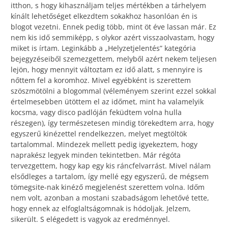
itthon, s hogy kihasználjam teljes mértékben a tárhelyem
kínált lehetőséget elkezdtem sokakhoz hasonlóan én is
blogot vezetni. Ennek pedig több, mint öt éve lassan már. Ez
nem kis idő semmiképp, s olykor azért visszaolvastam, hogy
miket is írtam. Leginkább a „Helyzetjelentés” kategória
bejegyzéseiből szemezgettem, melyből azért nekem teljesen
lejön, hogy mennyit változtam ez idő alatt, s mennyire is
nőttem fel a koromhoz. Mivel egyébként is szerettem
szöszmötölni a blogommal (véleményem szerint ezzel sokkal
értelmesebben ütöttem el az időmet, mint ha valamelyik
kocsma, vagy disco padlóján feküdtem volna hulla
részegen), így természetesen mindig törekedtem arra, hogy
egyszerű kinézettel rendelkezzen, melyet megtöltök
tartalommal. Mindezek mellett pedig igyekeztem, hogy
naprakész legyek minden tekintetben. Már régóta
tervezgettem, hogy kap egy kis ráncfelvarrást. Mivel nálam
elsődleges a tartalom, így mellé egy egyszerű, de mégsem
tömegsite-nak kinéző megjelenést szerettem volna. Időm
nem volt, azonban a mostani szabadságom lehetővé tette,
hogy ennek az elfoglaltságomnak is hódoljak. Jelzem,
sikerült. S elégedett is vagyok az eredménnyel.