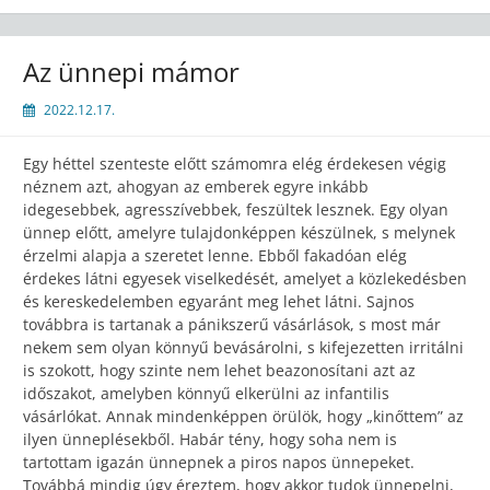
Az ünnepi mámor
2022.12.17.
Egy héttel szenteste előtt számomra elég érdekesen végig
néznem azt, ahogyan az emberek egyre inkább
idegesebbek, agresszívebbek, feszültek lesznek. Egy olyan
ünnep előtt, amelyre tulajdonképpen készülnek, s melynek
érzelmi alapja a szeretet lenne. Ebből fakadóan elég
érdekes látni egyesek viselkedését, amelyet a közlekedésben
és kereskedelemben egyaránt meg lehet látni. Sajnos
továbbra is tartanak a pánikszerű vásárlások, s most már
nekem sem olyan könnyű bevásárolni, s kifejezetten irritálni
is szokott, hogy szinte nem lehet beazonosítani azt az
időszakot, amelyben könnyű elkerülni az infantilis
vásárlókat. Annak mindenképpen örülök, hogy „kinőttem” az
ilyen ünneplésekből. Habár tény, hogy soha nem is
tartottam igazán ünnepnek a piros napos ünnepeket.
Továbbá mindig úgy éreztem, hogy akkor tudok ünnepelni,