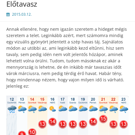
Előtavasz
2015.03.12.
Annak ellenére, hogy nem igazán szeretem a hideget mégis
szeretem a telet. Leginkább azért, mert számomra mindig
egy vizuális gyönyört jelentett a szép havas táj. Sajnálatos
módon az utóbbi az, ami leginkább kezd eltűnni, hisz sem
tavaly, sem pedig idén nem volt jelentős hózápor, aminek
lehetett volna örülni. Tudom, tudom másoknak ez akár a
mennyország is lehetne, de én inkább már tavaszias időt
várok márciusra, nem pedig térdig érő havat. Habár tény,
hogy mindennap nézem, hogy vajon milyen idő is várható.
Jelenleg ez: