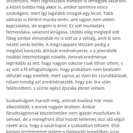
összehozni, mert legrosszabb esetben is lemegyek vásárolni
a közeli boltba még akkor is, amikor semmire nincs
szükségem, mert így legalább mozgok egy kicsit. Több
változás is történt munka terén, ami ugyan nem velem
kapcsolatos, de engem is érint. Ez volt munkatárs
felmondása, valamint kirúgása. Utóbbi elég meglepő volt
főleg amikor elmondták mi is volt az a vétség, amit ki sem
nézett senki belőle. A megcsappant létszám pedig a
meglévő beosztás átírását eredményezte, s a jelenlévők
további leterheltségét növelte. Aminek eredménye
leginkább az lett, hogy nagyon sokszor csak itthon ültem, s
az volt a fő elfoglaltságom, hogy próbáltam nem bealudni
délután vagy estefelé, mert sajnos az ilyen kis szundikálások
nálam mindig azt eredményezték, hogy pár óra után
felébredtem, s szinte egész éjszaka ébren voltam.
Szabadságom maradt még, aminek kiadása már most
elkezdődött, s ennek nagyon örültem. Ámbár
fáradtságomnak köszönhetően nem igazán mozdultam ki
sehová, de a melegfront által hozott kellemes őszi idő végül
rávett arra, hogy a vasárnapot a szabadban töltsem. Első
körben tiszteletemet tettem a Farkasréti temetőben azon