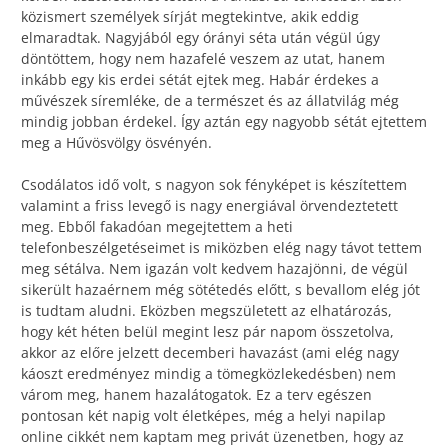
közismert személyek sírját megtekintve, akik eddig
elmaradtak. Nagyjából egy órányi séta után végül úgy
döntöttem, hogy nem hazafelé veszem az utat, hanem
inkább egy kis erdei sétát ejtek meg. Habár érdekes a
művészek síremléke, de a természet és az állatvilág még
mindig jobban érdekel. Így aztán egy nagyobb sétát ejtettem
meg a Hűvösvölgy ösvényén.
Csodálatos idő volt, s nagyon sok fényképet is készítettem
valamint a friss levegő is nagy energiával örvendeztetett
meg. Ebből fakadóan megejtettem a heti
telefonbeszélgetéseimet is miközben elég nagy távot tettem
meg sétálva. Nem igazán volt kedvem hazajönni, de végül
sikerült hazaérnem még sötétedés előtt, s bevallom elég jót
is tudtam aludni. Eközben megszületett az elhatározás,
hogy két héten belül megint lesz pár napom összetolva,
akkor az előre jelzett decemberi havazást (ami elég nagy
káoszt eredményez mindig a tömegközlekedésben) nem
várom meg, hanem hazalátogatok. Ez a terv egészen
pontosan két napig volt életképes, még a helyi napilap
online cikkét nem kaptam meg privát üzenetben, hogy az