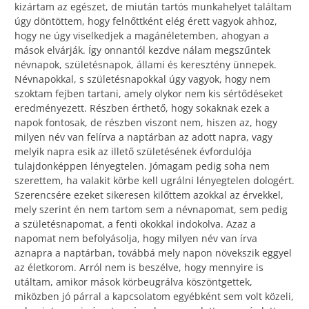
kizártam az egészet, de miután tartós munkahelyet találtam
úgy döntöttem, hogy felnőttként elég érett vagyok ahhoz,
hogy ne úgy viselkedjek a magánéletemben, ahogyan a
mások elvárják. Így onnantól kezdve nálam megszűntek
névnapok, születésnapok, állami és keresztény ünnepek.
Névnapokkal, s születésnapokkal úgy vagyok, hogy nem
szoktam fejben tartani, amely olykor nem kis sértődéseket
eredményezett. Részben érthető, hogy sokaknak ezek a
napok fontosak, de részben viszont nem, hiszen az, hogy
milyen név van felírva a naptárban az adott napra, vagy
melyik napra esik az illető születésének évfordulója
tulajdonképpen lényegtelen. Jómagam pedig soha nem
szerettem, ha valakit körbe kell ugrálni lényegtelen dologért.
Szerencsére ezeket sikeresen kilőttem azokkal az érvekkel,
mely szerint én nem tartom sem a névnapomat, sem pedig
a születésnapomat, a fenti okokkal indokolva. Azaz a
napomat nem befolyásolja, hogy milyen név van írva
aznapra a naptárban, továbbá mely napon növekszik eggyel
az életkorom. Arról nem is beszélve, hogy mennyire is
utáltam, amikor mások körbeugrálva köszöntgettek,
miközben jó párral a kapcsolatom egyébként sem volt közeli,