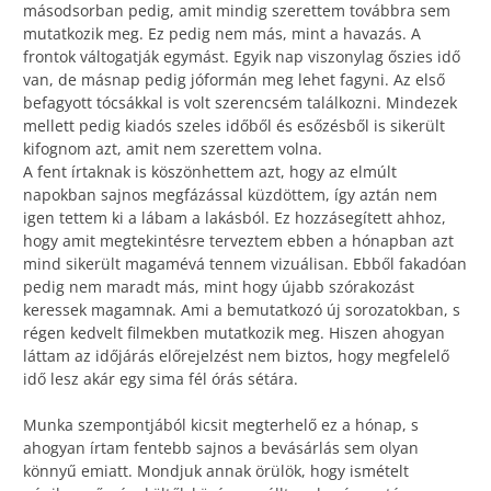
másodsorban pedig, amit mindig szerettem továbbra sem
mutatkozik meg. Ez pedig nem más, mint a havazás. A
frontok váltogatják egymást. Egyik nap viszonylag őszies idő
van, de másnap pedig jóformán meg lehet fagyni. Az első
befagyott tócsákkal is volt szerencsém találkozni. Mindezek
mellett pedig kiadós szeles időből és esőzésből is sikerült
kifognom azt, amit nem szerettem volna.
A fent írtaknak is köszönhettem azt, hogy az elmúlt
napokban sajnos megfázással küzdöttem, így aztán nem
igen tettem ki a lábam a lakásból. Ez hozzásegített ahhoz,
hogy amit megtekintésre terveztem ebben a hónapban azt
mind sikerült magamévá tennem vizuálisan. Ebből fakadóan
pedig nem maradt más, mint hogy újabb szórakozást
keressek magamnak. Ami a bemutatkozó új sorozatokban, s
régen kedvelt filmekben mutatkozik meg. Hiszen ahogyan
láttam az időjárás előrejelzést nem biztos, hogy megfelelő
idő lesz akár egy sima fél órás sétára.
Munka szempontjából kicsit megterhelő ez a hónap, s
ahogyan írtam fentebb sajnos a bevásárlás sem olyan
könnyű emiatt. Mondjuk annak örülök, hogy ismételt