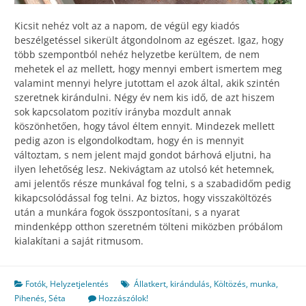
Kicsit nehéz volt az a napom, de végül egy kiadós
beszélgetéssel sikerült átgondolnom az egészet. Igaz, hogy
több szempontból nehéz helyzetbe kerültem, de nem
mehetek el az mellett, hogy mennyi embert ismertem meg
valamint mennyi helyre jutottam el azok által, akik szintén
szeretnek kirándulni. Négy év nem kis idő, de azt hiszem
sok kapcsolatom pozitív irányba mozdult annak
köszönhetően, hogy távol éltem ennyit. Mindezek mellett
pedig azon is elgondolkodtam, hogy én is mennyit
változtam, s nem jelent majd gondot bárhová eljutni, ha
ilyen lehetőség lesz. Nekivágtam az utolsó két hetemnek,
ami jelentős része munkával fog telni, s a szabadidőm pedig
kikapcsolódással fog telni. Az biztos, hogy visszaköltözés
után a munkára fogok összpontosítani, s a nyarat
mindenképp otthon szeretném tölteni miközben próbálom
kialakítani a saját ritmusom.
Fotók
,
Helyzetjelentés
Állatkert
,
kirándulás
,
Költözés
,
munka
,
Pihenés
,
Séta
Hozzászólok!