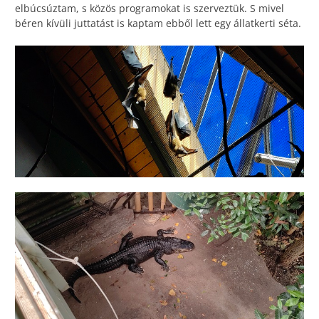
elbúcsúztam, s közös programokat is szerveztük. S mivel
béren kívüli juttatást is kaptam ebből lett egy állatkerti séta.