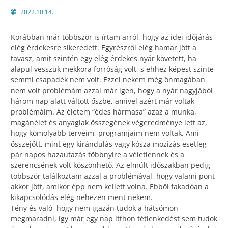
2022.10.14.
Korábban már többször is írtam arról, hogy az idei időjárás
elég érdekesre sikeredett. Egyrészről elég hamar jött a
tavasz, amit szintén egy elég érdekes nyár követett, ha
alapul vesszük mekkora forróság volt, s ehhez képest szinte
semmi csapadék nem volt. Ezzel nekem még önmagában
nem volt problémám azzal már igen, hogy a nyár nagyjából
három nap alatt váltott őszbe, amivel azért már voltak
problémáim. Az életem “édes hármasa” azaz a munka,
magánélet és anyagiak összegének végeredménye lett az,
hogy komolyabb terveim, programjaim nem voltak. Ami
összejött, mint egy kirándulás vagy kósza mozizás esetleg
pár napos hazautazás többnyire a véletlennek és a
szerencsének volt köszönhető. Az elmúlt időszakban pedig
többször találkoztam azzal a problémával, hogy valami pont
akkor jött, amikor épp nem kellett volna. Ebből fakadóan a
kikapcsolódás elég nehezen ment nekem.
Tény és való, hogy nem igazán tudok a hátsómon
megmaradni, így már egy nap itthon tétlenkedést sem tudok