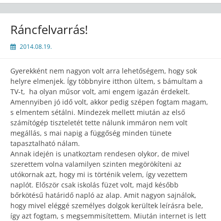
Ráncfelvarrás!
2014.08.19.
Gyerekként nem nagyon volt arra lehetőségem, hogy sok
helyre elmenjek. Így többnyire itthon ültem, s bámultam a
TV-t, ha olyan műsor volt, ami engem igazán érdekelt.
Amennyiben jó idő volt, akkor pedig szépen fogtam magam,
s elmentem sétálni. Mindezek mellett miután az első
számítógép tiszteletét tette nálunk immáron nem volt
megállás, s mai napig a függőség minden tünete
tapasztalható nálam.
Annak idején is unatkoztam rendesen olykor, de mivel
szerettem volna valamilyen szinten megörökíteni az
utókornak azt, hogy mi is történik velem, így vezettem
naplót. Először csak iskolás füzet volt, majd később
bőrkötésű határidő napló az alap. Amit nagyon sajnálok,
hogy mivel eléggé személyes dolgok kerültek leírásra bele,
így azt fogtam, s megsemmisítettem. Miután internet is lett