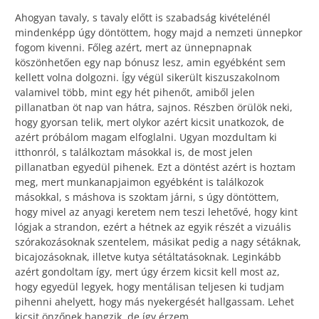
Ahogyan tavaly, s tavaly előtt is szabadság kivételénél
mindenképp úgy döntöttem, hogy majd a nemzeti ünnepkor
fogom kivenni. Főleg azért, mert az ünnepnapnak
köszönhetően egy nap bónusz lesz, amin egyébként sem
kellett volna dolgozni. Így végül sikerült kiszuszakolnom
valamivel több, mint egy hét pihenőt, amiből jelen
pillanatban öt nap van hátra, sajnos. Részben örülök neki,
hogy gyorsan telik, mert olykor azért kicsit unatkozok, de
azért próbálom magam elfoglalni. Ugyan mozdultam ki
itthonról, s találkoztam másokkal is, de most jelen
pillanatban egyedül pihenek. Ezt a döntést azért is hoztam
meg, mert munkanapjaimon egyébként is találkozok
másokkal, s máshova is szoktam járni, s úgy döntöttem,
hogy mivel az anyagi keretem nem teszi lehetővé, hogy kint
lógjak a strandon, ezért a hétnek az egyik részét a vizuális
szórakozásoknak szentelem, másikat pedig a nagy sétáknak,
bicajozásoknak, illetve kutya sétáltatásoknak. Leginkább
azért gondoltam így, mert úgy érzem kicsit kell most az,
hogy egyedül legyek, hogy mentálisan teljesen ki tudjam
pihenni ahelyett, hogy más nyekergését hallgassam. Lehet
kicsit önzőnek hangzik, de így érzem.