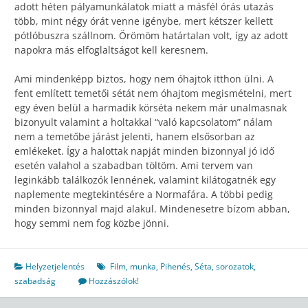
adott héten pályamunkálatok miatt a másfél órás utazás
több, mint négy órát venne igénybe, mert kétszer kellett
pótlóbuszra szállnom. Örömöm határtalan volt, így az adott
napokra más elfoglaltságot kell keresnem.
Ami mindenképp biztos, hogy nem óhajtok itthon ülni. A
fent említett temetői sétát nem óhajtom megismételni, mert
egy éven belül a harmadik körséta nekem már unalmasnak
bizonyult valamint a holtakkal “való kapcsolatom” nálam
nem a temetőbe járást jelenti, hanem elsősorban az
emlékeket. Így a halottak napját minden bizonnyal jó idő
esetén valahol a szabadban töltöm. Ami tervem van
leginkább találkozók lennének, valamint kilátogatnék egy
naplemente megtekintésére a Normafára. A többi pedig
minden bizonnyal majd alakul. Mindenesetre bízom abban,
hogy semmi nem fog közbe jönni.
Helyzetjelentés
Film
,
munka
,
Pihenés
,
Séta
,
sorozatok
,
szabadság
Hozzászólok!