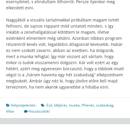
esernyőmet, s elindultam itthonról. Persze ilyenkor meg
elkezdett esni.
Nagyjából a vizuális tartalmakkal próbáltam magam ismét
felhozni, de sajnos roppant mód untatott minden, s így
inkább a zenehallgatással kötöttem le magam, illetve
esténként elmentem még sétálni. Azonban többes program
részemről kevés volt, legalábbis átlagosnál kevesebb. Habár
ez nem szokott zavarni, abban az esetben, ha dolgozok,
mert a munka lefoglal. Így már viszont azt vártam, hogy
mikor is tudok visszamenni dolgozni. Kár volt ezért az egy
hétért, azért meg egyenesen borzasztó, hogy a többiek miatt
végül is a „három havonta egy hét szabadság” elképzelésem
megbukott. Ámbár úgy néz ki, hogy jövőre előre kell majd
terveznem, ha nem akarok ugyanebbe a hibába esni.
Helyzetjelentés
Eső
,
Időjárás
,
munka
,
Pihenés
,
szabadság
,
Vihar
Hozzászólok!