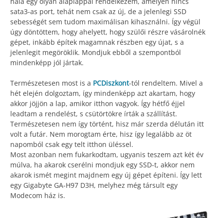
hála egy olyan alaplappal rendelkezem, amelyen nincs
sata3-as port, tehát nem csak az új, de a jelenlegi SSD
sebességét sem tudom maximálisan kihasználni. Így végül
úgy döntöttem, hogy ahelyett, hogy szülői részre vásárolnék
gépet, inkább építek magamnak részben egy újat, s a
jelenlegit megöröklik. Mondjuk ebből a szempontból
mindenképp jól jártak.
Természetesen most is a
PCDiszkont
-tól rendeltem. Mivel a
hét elején dolgoztam, így mindenképp azt akartam, hogy
akkor jöjjön a lap, amikor itthon vagyok. Így hétfő éjjel
leadtam a rendelést, s csütörtökre írták a szállítást.
Természetesen nem így történt, hisz már szerda délután itt
volt a futár. Nem morogtam érte, hisz így legalább az öt
napomból csak egy telt itthon üléssel.
Most azonban nem fukarkodtam, ugyanis teszem azt két év
múlva, ha akarok cserélni mondjuk egy SSD-t, akkor nem
akarok ismét megint majdnem egy új gépet építeni. Így lett
egy Gigabyte GA-H97 D3H, melyhez még társult egy
Modecom ház is.