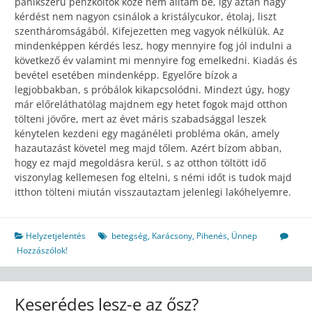
pánikszerű pénzköltők közé nem álltam be, így aztán nagy
kérdést nem nagyon csinálok a kristálycukor, étolaj, liszt
szentháromságából. Kifejezetten meg vagyok nélkülük. Az
mindenképpen kérdés lesz, hogy mennyire fog jól indulni a
következő év valamint mi mennyire fog emelkedni. Kiadás és
bevétel esetében mindenképp. Egyelőre bízok a
legjobbakban, s próbálok kikapcsolódni. Mindezt úgy, hogy
már előreláthatólag majdnem egy hetet fogok majd otthon
tölteni jövőre, mert az évet máris szabadsággal leszek
kénytelen kezdeni egy magánéleti probléma okán, amely
hazautazást követel meg majd tőlem. Azért bízom abban,
hogy ez majd megoldásra kerül, s az otthon töltött idő
viszonylag kellemesen fog eltelni, s némi időt is tudok majd
itthon tölteni miután visszautaztam jelenlegi lakóhelyemre.
Helyzetjelentés
betegség
,
Karácsony
,
Pihenés
,
Ünnep
Hozzászólok!
Keserédes lesz-e az ősz?