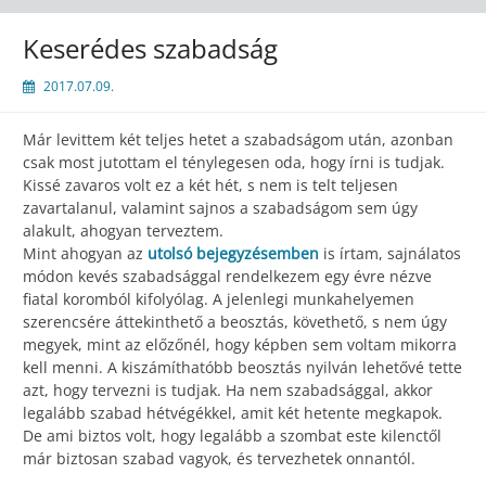
Keserédes szabadság
2017.07.09.
Már levittem két teljes hetet a szabadságom után, azonban
csak most jutottam el ténylegesen oda, hogy írni is tudjak.
Kissé zavaros volt ez a két hét, s nem is telt teljesen
zavartalanul, valamint sajnos a szabadságom sem úgy
alakult, ahogyan terveztem.
Mint ahogyan az
utolsó bejegyzésemben
is írtam, sajnálatos
módon kevés szabadsággal rendelkezem egy évre nézve
fiatal koromból kifolyólag. A jelenlegi munkahelyemen
szerencsére áttekinthető a beosztás, követhető, s nem úgy
megyek, mint az előzőnél, hogy képben sem voltam mikorra
kell menni. A kiszámíthatóbb beosztás nyilván lehetővé tette
azt, hogy tervezni is tudjak. Ha nem szabadsággal, akkor
legalább szabad hétvégékkel, amit két hetente megkapok.
De ami biztos volt, hogy legalább a szombat este kilenctől
már biztosan szabad vagyok, és tervezhetek onnantól.