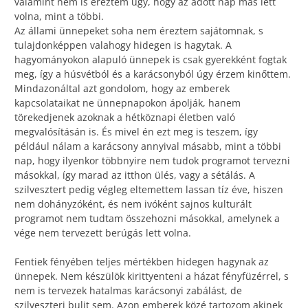
valamint nem is éreztem úgy, hogy az adott nap más lett
volna, mint a többi.
Az állami ünnepeket soha nem éreztem sajátomnak, s
tulajdonképpen valahogy hidegen is hagytak. A
hagyományokon alapuló ünnepek is csak gyerekként fogtak
meg, így a húsvétból és a karácsonyból úgy érzem kinőttem.
Mindazonáltal azt gondolom, hogy az emberek
kapcsolataikat ne ünnepnapokon ápolják, hanem
törekedjenek azoknak a hétköznapi életben való
megvalósításán is. És mivel én ezt meg is teszem, így
például nálam a karácsony annyival másabb, mint a többi
nap, hogy ilyenkor többnyire nem tudok programot tervezni
másokkal, így marad az itthon ülés, vagy a sétálás. A
szilvesztert pedig végleg eltemettem lassan tíz éve, hiszen
nem dohányzóként, és nem ivóként sajnos kulturált
programot nem tudtam összehozni másokkal, amelynek a
vége nem tervezett berúgás lett volna.
Fentiek fényében teljes mértékben hidegen hagynak az
ünnepek. Nem készülök kirittyenteni a házat fényfüzérrel, s
nem is tervezek hatalmas karácsonyi zabálást, de
szilveszteri bulit sem. Azon emberek közé tartozom akinek