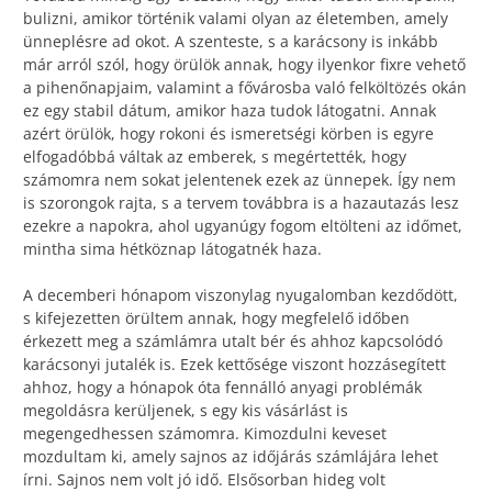
bulizni, amikor történik valami olyan az életemben, amely
ünneplésre ad okot. A szenteste, s a karácsony is inkább
már arról szól, hogy örülök annak, hogy ilyenkor fixre vehető
a pihenőnapjaim, valamint a fővárosba való felköltözés okán
ez egy stabil dátum, amikor haza tudok látogatni. Annak
azért örülök, hogy rokoni és ismeretségi körben is egyre
elfogadóbbá váltak az emberek, s megértették, hogy
számomra nem sokat jelentenek ezek az ünnepek. Így nem
is szorongok rajta, s a tervem továbbra is a hazautazás lesz
ezekre a napokra, ahol ugyanúgy fogom eltölteni az időmet,
mintha sima hétköznap látogatnék haza.
A decemberi hónapom viszonylag nyugalomban kezdődött,
s kifejezetten örültem annak, hogy megfelelő időben
érkezett meg a számlámra utalt bér és ahhoz kapcsolódó
karácsonyi jutalék is. Ezek kettősége viszont hozzásegített
ahhoz, hogy a hónapok óta fennálló anyagi problémák
megoldásra kerüljenek, s egy kis vásárlást is
megengedhessen számomra. Kimozdulni keveset
mozdultam ki, amely sajnos az időjárás számlájára lehet
írni. Sajnos nem volt jó idő. Elsősorban hideg volt