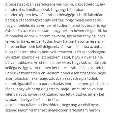
A beosztásokban szerencsére van logika, s követhető is, így
mindenki számolhat azzal, hogy egy hónapban
mindenképpen lesz két szabad hétvégéje. Ebből fakadóan
pedig a szabadságokat úgy osztják, hogy minél kevesebb
fogyjon belőle, de az ember el tudjon menni többször is egy
évben. Én azt választottam, hogy nekem bőven elegendő, ha
öt napokat adnak ki három havonta, így aztán tényleg lehet
tervezni, ha ez ember tudja, hogy három havonta lesz egy
hete, amikor nem kell dolgoznia. A számításomba azonban
hiba csúszott, hiszen nem volt tervezett, s fix szabadságom,
így aztán szembe kellett néznem azzal, hogy a nyár szinte
be van táblázva. Arról nem is beszélve, hogy sok az idősebb
kolléga is, így aztán többen két hetes szabadságot vettek ki.
Ennek köszönhetően én kiestem abból a lehetőségből, hogy
akár júliusban, akár augusztusban szabadságra tudjak
menni. Igazából nem panaszkodás lenne, de nem jött ki jól a
lépés, hogy két hétig dolgoztam, majd ismét itthon voltam
kilenc napot, ugyanis öt szabadnap lett kiosztva, amely két
szabad hétvége közé lett betéve.
A probléma nálam ott kezdődött, hogy míg az első nyári
szabadságomról már azt megelőzően értesültem három