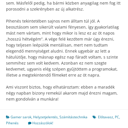
sem. Másfelől pedig, ha bármi közben anyagilag nem fog itt
porosodni a szekrényben az új alkatrész.
Pihenés tekintetében sajnos nem álltam túl jól. A
beosztásom sem sikerült valami fényesen, így gyakorlatilag
mást nem vártam, mint hogy mikor is lesz ez az öt napos
„hosszú hétvégém”. A vége felé kezdtem már úgy érezni,
hogy teljesen leépülök mentálisan, mert nem tudtam
elegendő mennyiséget aludni. Ennek ugyebár az lett a
hátulütője, hogy másnap egész nap fáradt voltam, s szinte
semmihez sem volt kedvem. Azonban ez nem szegte
kedvemet, ugyanis elég szépen gyűjtöttem a programokat,
illetve a megtekintendő filmeket erre az öt napra.
Ami viszont biztos, hogy elhatároztam: ebben a maradék
négy napban bizony remekül akarom majd érezni magam,
nem gondolván a munkára!
Gamer sarok
,
Helyzetjelentés
,
Számítástechnika
Előtavasz
,
PC
,
Pihenés
Hozzászólok!