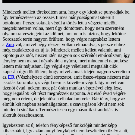
Mindezek mellett törekedtem arra, hogy egy kicsit se punyadjak be,
így természetesen az összes filmes hiányosságomat sikerült
pótolnom. Persze soknak végül a törlés lett a végzete mielőtt
megtekintettem volna, mert úgy döntöttem, hogy nem szeretném
olyanokra vesztegetni az időmet, ami nem is biztos, hogy lekötne.
Sorozatok terén nagyon örültem, hogy végre naprakész lettem
a
Zoo
-val, amivel négy résszel voltam elmaradva, s persze ehhez
még csatlakozott az új is. Mindezek mellett kellett valamit, ami
kipótolja az időt, hiszen idén nagyon sok szériától elbúcsúztam, így
tényleg nem maradt néznivaló a nyárra, mert mindennel naprakész
lettem már májusban. Így végül egy véletlenül megtalált cikk
kapcsán úgy döntöttem, hogy mivel annak idején nagyon szerettem
az
ER
(Vészhelyzet) című sorozatot, amit össze-vissza néztem már
iskolás koromban, s végül nem is követtem végül. Így mivel van
tizenöt évad, nekem meg pár órám munka végeztével elég lesz,
hogy legalább két részt megnézzek naponta. Az első évad végére
még nem értem, de jelentősen elhaladtam vele. Bár tény, hogy az
elmúlt két napban zenehallgatáson, s csavargáson kívül nem sok
mindent csináltam. Természetesen egy második strandolást is
sikerült összehoznom.
Igyekeztem az új telefon fényképező funkcióját mindenképp
kihasználni, így aztán annyi fényképet nem készítettem tíz év alatt,