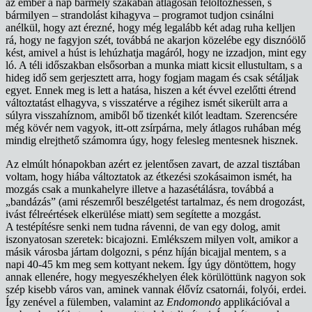
az ember a nap bármely szakában átlagosan felöltözhessen, s
bármilyen – strandolást kihagyva – programot tudjon csinálni
anélkül, hogy azt érezné, hogy még legalább két adag ruha kelljen
rá, hogy ne fagyjon szét, továbbá ne akarjon közelébe egy disznóölő
kést, amivel a húst is lehúzhatja magáról, hogy ne izzadjon, mint egy
ló. A téli időszakban elsősorban a munka miatt kicsit ellustultam, s a
hideg idő sem gerjesztett arra, hogy fogjam magam és csak sétáljak
egyet. Ennek meg is lett a hatása, hiszen a két évvel ezelőtti étrend
változtatást elhagyva, s visszatérve a régihez ismét sikerült arra a
súlyra visszahíznom, amiből bő tizenkét kilót leadtam. Szerencsére
még kövér nem vagyok, itt-ott zsírpárna, mely átlagos ruhában még
mindig elrejthető számomra úgy, hogy felesleg mentesnek hisznek.
Az elmúlt hónapokban azért ez jelentősen zavart, de azzal tisztában
voltam, hogy hiába változtatok az étkezési szokásaimon ismét, ha
mozgás csak a munkahelyre illetve a hazasétálásra, továbbá a
„bandázás” (ami részemről beszélgetést tartalmaz, és nem drogozást,
ivást félreértések elkerülése miatt) sem segítette a mozgást.
A testépítésre senki nem tudna rávenni, de van egy dolog, amit
iszonyatosan szeretek: bicajozni. Emlékszem milyen volt, amikor a
másik városba jártam dolgozni, s pénz híján bicajjal mentem, s a
napi 40-45 km meg sem kottyant nekem. Így úgy döntöttem, hogy
annak ellenére, hogy megyeszékhelyen élek körülöttünk nagyon sok
szép kisebb város van, aminek vannak élővíz csatornái, folyói, erdei.
Így zenével a fülemben, valamint az
Endomondo
applikációval a