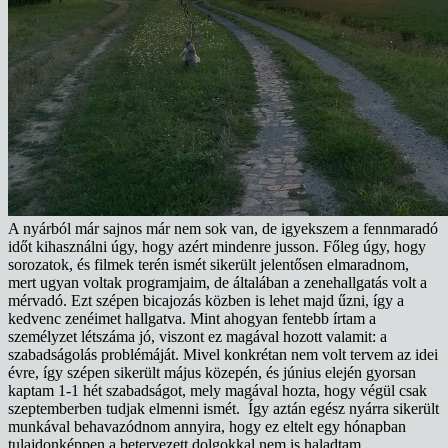
A nyárból már sajnos már nem sok van, de igyekszem a fennmaradó
időt kihasználni úgy, hogy azért mindenre jusson. Főleg úgy, hogy
sorozatok, és filmek terén ismét sikerült jelentősen elmaradnom,
mert ugyan voltak programjaim, de általában a zenehallgatás volt a
mérvadó. Ezt szépen bicajozás közben is lehet majd űzni, így a
kedvenc zenéimet hallgatva. Mint ahogyan fentebb írtam a
személyzet létszáma jó, viszont ez magával hozott valamit: a
szabadságolás problémáját. Mivel konkrétan nem volt tervem az idei
évre, így szépen sikerült május közepén, és június elején gyorsan
kaptam 1-1 hét szabadságot, mely magával hozta, hogy végül csak
szeptemberben tudjak elmenni ismét. Így aztán egész nyárra sikerült
munkával behavazódnom annyira, hogy ez eltelt egy hónapban
tulajdonképpen a betervezett dolgokkal nem is haladtam.