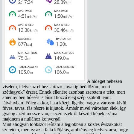
A hideget nehezen
viselem, illetve az ehhez tartozó „nyakig beöltözöm, mert
szétfagyok” érzést. Ennek ellenére azonban szeretem a telet, mert
amennyiben hóesés is társul hozzá elég szép szokott lenni
látványban. Főleg akkor, ha a közeli ligetbe, vagy a városon kívül
füves, tavas, fás részre is kijutok. Ámbár mivel városban élek, így
gyalog azért messze van, s ezért ezekről készült képek száma
majdnem a nullához konvergál.
Mint ahogyan többször leírtam a legjobban a köztes évszakokat
szeretem, mert ez az a fajta időjárás, ami tényleg kedvez arra, hogy