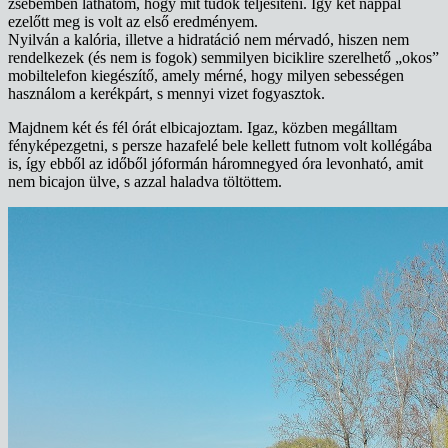
zsebemben láthatom, hogy mit tudok teljesíteni. Így két nappal
ezelőtt meg is volt az első eredményem.
Nyilván a kalória, illetve a hidratáció nem mérvadó, hiszen nem
rendelkezek (és nem is fogok) semmilyen biciklire szerelhető „okos”
mobiltelefon kiegészítő, amely mérné, hogy milyen sebességen
használom a kerékpárt, s mennyi vizet fogyasztok.
Majdnem két és fél órát elbicajoztam. Igaz, közben megálltam
fényképezgetni, s persze hazafelé bele kellett futnom volt kollégába
is, így ebből az időből jóformán háromnegyed óra levonható, amit
nem bicajon ülve, s azzal haladva töltöttem.