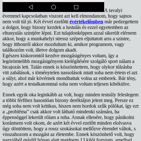
A tavalyi
évemmel kapcsolatban viszont azt kell elmondanom, hogy sajnos
nem volt túl jó. Két évvel ezelőtti
évértékelőmben
már pedzegettem
a dolgot, hogy bizony kezdek a lustulás és ezzel egyetemben az
eltunyulás szintjére lépni. Ezt tulajdonképpen azzal sikerült elérnem
akkor, hogy a munkahelyi stressz szépen eljuttatott arra a szintre,
hogy itthonról akkor mozdultam ki, amikor programom, vagy
találkozóm volt, illetve dolgom akadt.
Egészen kiskoromtól kezdve mozgásigényes voltam, így a
legörömtelibb mozgásigényem kielégítésére szolgáló sport nálam a
bicajozás lett. Talán ennek is köszönhettem, hogy olykor túlzásba
vitt zabálások, s töménytelen nassolások miatt soha nem értem el azt
a súlyt, ahol már kövérnek mondhattak volna az emberek. Bár tény,
hogy azért a testalkatommal soha nem voltam teljesen kibékülve.
Ennek egyik oka leginkább az volt, hogy minden testsúly feleslegem
a többi férfihez hasonlóan bizony deréktájon jelent meg. Persze ez
még soha nem volt kritikus, hiszen nem hordok szűk pólókat, így ezt
a „probléma” csak akkor volt látható mindenki számára, ha
éppenséggel lekerült rólam a ruha. Annak ellenére, hogy pánikolni
korántsem volt okom, de azért két évvel ezelőtt minden elolvasva
úgy döntöttem, hogy a rossz szokásokat mellőzve étrendet váltok, s
visszahozom a mozgást az életembe. Ennek köszönhető volt, hogy
nagyjából másfél hónap alatt majdnem 13 kilót fogytam, amellyel