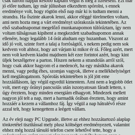
csak három nappal később kaptam végül is meg a fizetésem. Ezt már
jó előre tudtam, így már júliusban elkezdtem spórolni, s ennek
eredménye volt, hogy rögtön első nap már ki is tudtam menni a
strandra. Ha őszinte akarok lenni, akkor eléggé türelmetlen voltam,
ami nem hozta meg a várt eredményt szórakozás tekintetében. Az
első szabadnapomat megelőző munkanapomon túlóráztam, így nem
voltam túlságosan kipihent a megkezdett szabadnapomon annak
ellenére, hogy legalább 14 órát aludtam egy huzamban. Viszont az
idő jó volt, szinte forrt a talaj a forróságtól, s nekem pedig nem sok
kedvem volt ahhoz, hogy azt várjam ki mikor ér rá. Főleg azért, mert
nem volt kedvem kiadni majdnem két ezer forintot azért, hogy kint
üljek beszélgetve a parton. Hiszen nekem a strandolás arról szól,
hogy csak akkor hagyom el a medencét, ha egy másikba akarok
menni, vagy pedig éhes, szomjas vagyok, illetve a mellékhelyiséget
kell meglátogatnom. Spórolás tekintetében is jól jött eme
hozzáállásom, így végül egyedül kimentem. Ami nem a legjobb ötlet
volt, mert egy órányi pancsolás után iszonyatosan fáradt lettem, s
úgy éreztem, hogy minden energiám elhagyott. Mindezek mellett
nagyon jól telt a nap, mert a harmadik órában éreztem, hogy amint
hozzáér a kezem a vállamhoz fáj. Így végül a nap hátralévő része
azzal telt, hogy kenegettem a leégett vállam.
Az év eleji nagy PC Upgrade, illetve az ehhez hozzátartozó alaplap
tönkretétel tisztítással mely plusz költséget eredményezett, valamint
ehhez még hozzá társuló telefon csere lehetővé tette, hogy a