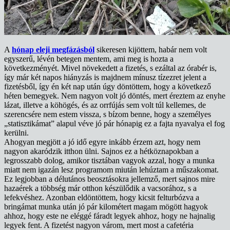
A
hónap eleji megfázásból
sikeresen kijöttem, habár nem volt
egyszerű, lévén betegen mentem, ami meg is hozta a
következményét. Mivel növekedett a fizetés, s ezáltal az órabér is,
így már két napos hiányzás is majdnem mínusz tízezret jelent a
fizetésből, így én két nap után úgy döntöttem, hogy a következő
héten bemegyek. Nem nagyon volt jó döntés, mert éreztem az enyhe
lázat, illetve a köhögés, és az orrfújás sem volt túl kellemes, de
szerencsére nem estem vissza, s bízom benne, hogy a személyes
„statisztikámat” alapul véve jó pár hónapig ez a fajta nyavalya el fog
kerülni.
Ahogyan megjött a jó idő egyre inkább érzem azt, hogy nem
nagyon akaródzik itthon ülni. Sajnos ez a hétköznapokban a
legrosszabb dolog, amikor tisztában vagyok azzal, hogy a munka
miatt nem igazán lesz programom miután lehúztam a műszakomat.
Ez legjobban a délutános beosztásokra jellemző, mert sajnos mire
hazaérek a többség már otthon készülődik a vacsorához, s a
lefekvéshez. Azonban eldöntöttem, hogy kicsit felturbózva a
bringámat munka után jó pár kilométert magam mögött hagyok
ahhoz, hogy este ne eléggé fáradt legyek ahhoz, hogy ne hajnalig
legyek fent. A fizetést nagyon várom, mert most a cafetéria