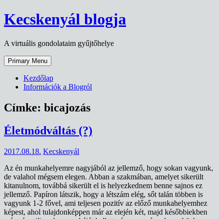
Skip
Kecskenyál blogja
to
content
A virtuális gondolataim gyűjtőhelye
Primary Menu
Kezdőlap
Információk a Blogról
Címke:
bicajozás
Életmódváltás (?)
2017.08.18.
Kecskenyál
Az én munkahelyemre nagyjából az jellemző, hogy sokan vagyunk,
de valahol mégsem elegen. Abban a szakmában, amelyet sikerült
kitanulnom, továbbá sikerült el is helyezkednem benne sajnos ez
jellemző. Papíron látszik, hogy a létszám elég, sőt talán többen is
vagyunk 1-2 fővel, ami teljesen pozitív az előző munkahelyemhez
képest, ahol tulajdonképpen már az elején két, majd későbbiekben