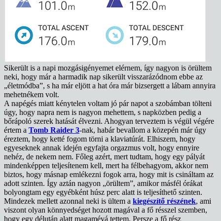
Sikerült is a napi mozgásigényemet elérnem, így nagyon is örültem
neki, hogy már a harmadik nap sikerült visszarázódnom ebbe az
„életmódba”, s ha már eljött a hat óra már bizsergett a lábam annyira
mehetnékem volt.
A napégés miatt kénytelen voltam jó pár napot a szobámban tölteni
úgy, hogy napra nem is nagyon mehettem, s napközben pedig a
bőrápoló szerek hatását élvezni. Ahogyan terveztem is végül végére
értem a
Tomb Raider 3
-nak, habár bevallom a közepén már úgy
éreztem, hogy ketté fogom törni a klaviatúrát. Elhiszem, hogy
egyeseknek annak idején egyfajta orgazmus volt, hogy ennyire
nehéz, de nekem nem. Főleg azért, mert tudtam, hogy egy pályát
mindenképpen teljesítenem kell, mert ha félbehagyom, akkor nem
biztos, hogy másnap emlékezni fogok arra, hogy mit is csináltam az
adott szinten. Így aztán nagyon „örültem”, amikor másfél órákat
bolyongtam egy egyébként húsz perc alatt is teljesíthető szinten.
Mindezek mellett azonnal neki is ültem a
kiegészítő részének
, ami
viszont olyan könnyedséget hozott magával a fő résszel szemben,
hogy egy délután alatt magamévá tettem. Persze a fő rész