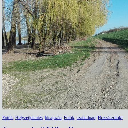
Fotók
,
Helyzetjelentés
bicajozás
,
Fotók
,
szabadnap
Hozzászólok!