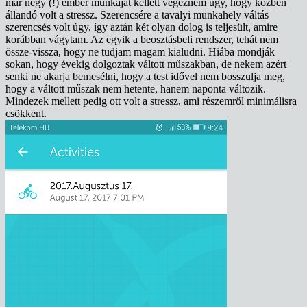
már négy (!) ember munkáját kellett végeznem úgy, hogy közben
állandó volt a stressz. Szerencsére a tavalyi munkahely váltás
szerencsés volt úgy, így aztán két olyan dolog is teljesült, amire
korábban vágytam. Az egyik a beosztásbeli rendszer, tehát nem
össze-vissza, hogy ne tudjam magam kialudni. Hiába mondják
sokan, hogy évekig dolgoztak váltott műszakban, de nekem azért
senki ne akarja bemesélni, hogy a test idővel nem bosszulja meg,
hogy a váltott műszak nem hetente, hanem naponta változik.
Mindezek mellett pedig ott volt a stressz, ami részemről minimálisra
csökkent.