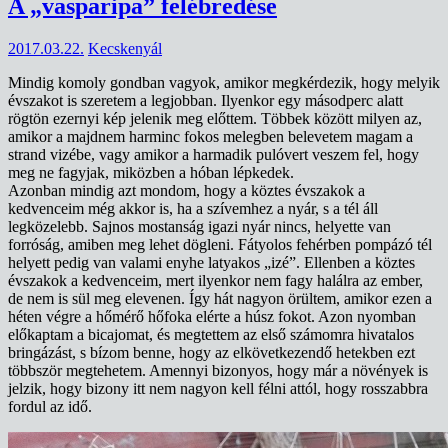
A „vasparipa” felébredése
2017.03.22.
Kecskenyál
Mindig komoly gondban vagyok, amikor megkérdezik, hogy melyik
évszakot is szeretem a legjobban. Ilyenkor egy másodperc alatt
rögtön ezernyi kép jelenik meg előttem. Többek között milyen az,
amikor a majdnem harminc fokos melegben belevetem magam a
strand vizébe, vagy amikor a harmadik pulóvert veszem fel, hogy
meg ne fagyjak, miközben a hóban lépkedek.
Azonban mindig azt mondom, hogy a köztes évszakok a
kedvenceim még akkor is, ha a szívemhez a nyár, s a tél áll
legközelebb. Sajnos mostanság igazi nyár nincs, helyette van
forróság, amiben meg lehet dögleni. Fátyolos fehérben pompázó tél
helyett pedig van valami enyhe latyakos „izé”. Ellenben a köztes
évszakok a kedvenceim, mert ilyenkor nem fagy halálra az ember,
de nem is sül meg elevenen. Így hát nagyon örültem, amikor ezen a
héten végre a hőmérő hőfoka elérte a húsz fokot. Azon nyomban
előkaptam a bicajomat, és megtettem az első számomra hivatalos
bringázást, s bízom benne, hogy az elkövetkezendő hetekben ezt
többször megtehetem. Amennyi bizonyos, hogy már a növények is
jelzik, hogy bizony itt nem nagyon kell félni attól, hogy rosszabbra
fordul az idő.