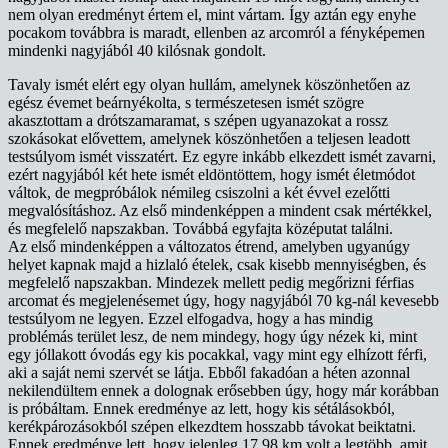
nem olyan eredményt értem el, mint vártam. Így aztán egy enyhe
pocakom továbbra is maradt, ellenben az arcomról a fényképemen
mindenki nagyjából 40 kilósnak gondolt.
Tavaly ismét elért egy olyan hullám, amelynek köszönhetően az
egész évemet beárnyékolta, s természetesen ismét szögre
akasztottam a drótszamaramat, s szépen ugyanazokat a rossz
szokásokat elővettem, amelynek köszönhetően a teljesen leadott
testsúlyom ismét visszatért. Ez egyre inkább elkezdett ismét zavarni,
ezért nagyjából két hete ismét eldöntöttem, hogy ismét életmódot
váltok, de megpróbálok némileg csiszolni a két évvel ezelőtti
megvalósításhoz. Az első mindenképpen a mindent csak mértékkel,
és megfelelő napszakban. Továbbá egyfajta középutat találni.
Az első mindenképpen a változatos étrend, amelyben ugyanúgy
helyet kapnak majd a hizlaló ételek, csak kisebb mennyiségben, és
megfelelő napszakban. Mindezek mellett pedig megőrizni férfias
arcomat és megjelenésemet úgy, hogy nagyjából 70 kg-nál kevesebb
testsúlyom ne legyen. Ezzel elfogadva, hogy a has mindig
problémás terület lesz, de nem mindegy, hogy úgy nézek ki, mint
egy jóllakott óvodás egy kis pocakkal, vagy mint egy elhízott férfi,
aki a saját nemi szervét se látja. Ebből fakadóan a héten azonnal
nekilendültem ennek a dolognak erősebben úgy, hogy már korábban
is próbáltam. Ennek eredménye az lett, hogy kis sétálásokból,
kerékpározásokból szépen elkezdtem hosszabb távokat beiktatni.
Ennek eredménye lett, hogy jelenleg 17,98 km volt a legtöbb, amit