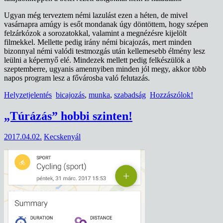
Ugyan még terveztem némi lazulást ezen a héten, de mivel
vasárnapra amúgy is esőt mondanak úgy döntöttem, hogy szépen
felzárkózok a sorozatokkal, valamint a megnézésre kijelölt
filmekkel. Mellette pedig irány némi bicajozás, mert minden
bizonnyal némi valódi testmozgás után kellemesebb élmény lesz
leülni a képernyő elé. Mindezek mellett pedig felkészülök a
szeptemberre, ugyanis amennyiben minden jól megy, akkor több
napos program lesz a fővárosba való felutazás.
Helyzetjelentés
bicajozás
,
munka
,
szabadság
Hozzászólok!
„Túrázás” hobbi szinten!
2017.04.02.
Kecskenyál