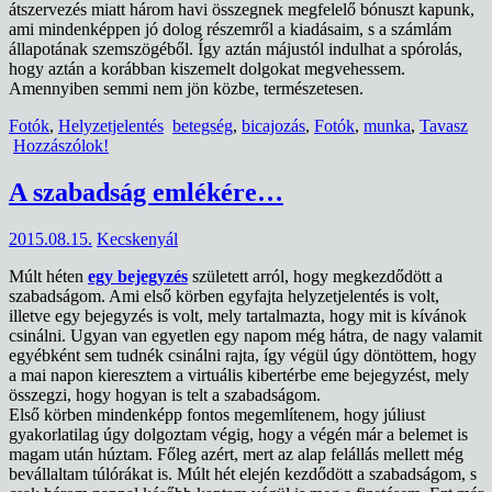
átszervezés miatt három havi összegnek megfelelő bónuszt kapunk,
ami mindenképpen jó dolog részemről a kiadásaim, s a számlám
állapotának szemszögéből. Így aztán májustól indulhat a spórolás,
hogy aztán a korábban kiszemelt dolgokat megvehessem.
Amennyiben semmi nem jön közbe, természetesen.
Fotók
,
Helyzetjelentés
betegség
,
bicajozás
,
Fotók
,
munka
,
Tavasz
Hozzászólok!
A szabadság emlékére…
2015.08.15.
Kecskenyál
Múlt héten
egy bejegyzés
született arról, hogy megkezdődött a
szabadságom. Ami első körben egyfajta helyzetjelentés is volt,
illetve egy bejegyzés is volt, mely tartalmazta, hogy mit is kívánok
csinálni. Ugyan van egyetlen egy napom még hátra, de nagy valamit
egyébként sem tudnék csinálni rajta, így végül úgy döntöttem, hogy
a mai napon kieresztem a virtuális kibertérbe eme bejegyzést, mely
összegzi, hogy hogyan is telt a szabadságom.
Első körben mindenképp fontos megemlítenem, hogy júliust
gyakorlatilag úgy dolgoztam végig, hogy a végén már a belemet is
magam után húztam. Főleg azért, mert az alap felállás mellett még
bevállaltam túlórákat is. Múlt hét elején kezdődött a szabadságom, s