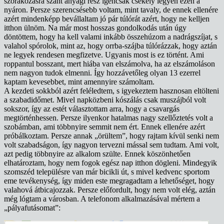
szórakozásra szánt anyagi rész igencsak csekély legyen ezen a
nyáron. Persze szerencsésebb voltam, mint tavaly, de ennek ellenére
azért mindenképp bevállaltam jó pár túlórát azért, hogy ne kelljen
itthon ülnöm. Na már most hosszas gondolkodás után úgy
döntöttem, hogy ha kell valami inkább összehúzom a nadrágszíjat, s
valahol spórolok, mint az, hogy orrba-szájba túlórázzak, hogy aztán
ne legyek rendesen megfizetve. Ugyanis most is ez történt. Ami
roppantul bosszant, mert hiába van elszámolva, ha az elszámoláson
nem nagyon tudok elmenni. Így hozzávetőleg olyan 13 ezerrel
kaptam kevesebbet, mint amennyire számoltam.
A kezdeti sokkból azért feléledtem, s igyekeztem hasznosan eltölteni
a szabadidőmet. Mivel napközbeni kószálás csak muszájból volt
sokszor, így az estét választottam arra, hogy a csavargás
megtörténhessen. Persze ilyenkor hatalmas nagy szellőztetés volt a
szobámban, ami többnyire semmit nem ért. Ennek ellenére azért
próbálkoztam. Persze annak „örültem”, hogy rajtam kívül senki nem
volt szabadságon, így nagyon tervezni mással sem tudtam. Ami volt,
azt pedig többnyire az alkalom szülte. Ennek köszönhetően
elhatároztam, hogy nem fogok egész nap itthon dögleni. Mindegyik
szomszéd településre van már bicikli út, s mivel kedvenc sportom
eme tevékenység, így miden este megragadtam a lehetőséget, hogy
valahová átbicajozzak. Persze előfordult, hogy nem volt elég, aztán
még lógtam a városban. A telefonom alkalmazásával mértem a
„pályafutásomat”: