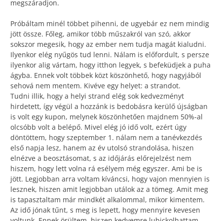
megszáradjon.
Próbáltam minél többet pihenni, de ugyebár ez nem mindig
jött össze. Főleg, amikor több műszakról van szó, akkor
sokszor megesik, hogy az ember nem tudja magát kialudni.
Ilyenkor elég nyűgös tud lenni. Nálam is előfordult, s persze
ilyenkor alig vártam, hogy itthon legyek, s befeküdjek a puha
ágyba. Ennek volt többek közt köszönhető, hogy nagyjából
sehová nem mentem. Kivéve egy helyet: a strandot.
Tudni illik, hogy a helyi strand elég sok kedvezményt
hirdetett, így végül a hozzánk is bedobásra kerülő újságban
is volt egy kupon, melynek köszönhetően majdnem 50%-al
olcsóbb volt a belépő. Mivel elég jó idő volt, ezért úgy
döntöttem, hogy szeptember 1. nálam nem a tanévkezdés
első napja lesz, hanem az év utolsó strandolása, hiszen
elnézve a beosztásomat, s az időjárás előrejelzést nem
hiszem, hogy lett volna rá esélyem még egyszer. Ami be is
jött. Legjobban arra voltam kíváncsi, hogy vajon mennyien is
lesznek, hiszen amit legjobban utálok az a tömeg. Amit meg
is tapasztaltam már mindkét alkalommal, mikor kimentem.
Az idő jónak tűnt, s meg is lepett, hogy mennyire kevesen
voltunk. Ennek örültem, hiszen kedvemre lubickolhattam,