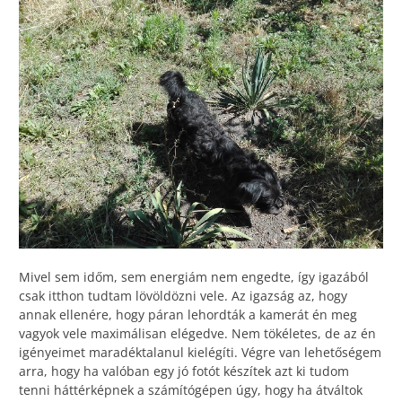
Mivel sem időm, sem energiám nem engedte, így igazából
csak itthon tudtam lövöldözni vele. Az igazság az, hogy
annak ellenére, hogy páran lehordták a kamerát én meg
vagyok vele maximálisan elégedve. Nem tökéletes, de az én
igényeimet maradéktalanul kielégíti. Végre van lehetőségem
arra, hogy ha valóban egy jó fotót készítek azt ki tudom
tenni háttérképnek a számítógépen úgy, hogy ha átváltok