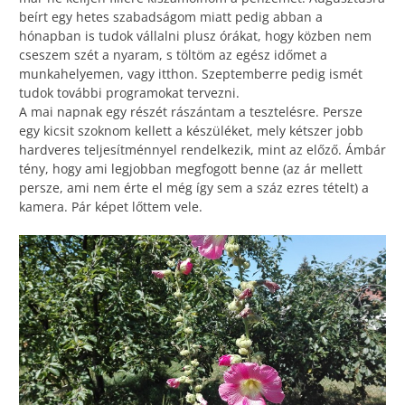
beírt egy hetes szabadságom miatt pedig abban a
hónapban is tudok vállalni plusz órákat, hogy közben nem
cseszem szét a nyaram, s töltöm az egész időmet a
munkahelyemen, vagy itthon. Szeptemberre pedig ismét
tudok további programokat tervezni.
A mai napnak egy részét rászántam a tesztelésre. Persze
egy kicsit szoknom kellett a készüléket, mely kétszer jobb
hardveres teljesítménnyel rendelkezik, mint az előző. Ámbár
tény, hogy ami legjobban megfogott benne (az ár mellett
persze, ami nem érte el még így sem a száz ezres tételt) a
kamera. Pár képet lőttem vele.