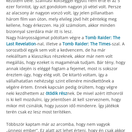
kezdtem bele. Szállítási költséggel együtt nem érte el az 5
ezer forintot, így azt gondolom nagyon jó vétel volt. Persze
az alacsony ár nagyon vonzó volt, így jelen pillanatban
három film van úton, mely elvileg jövő hét péntekig meg
kellene, hogy érkezzen. Ha jól számolom, akkor minden
bizonnyal szerdára már itt is lesz.
Nagy hiányosságomat pótoltam végre a
Tomb Raider: The
Last Revelation
-nal, illetve a
Tomb Raider: The Times
-szal. A
sorozatból egyik sem volt a kedvencem, de ha már
nekiálltam a klasszikus részeknek, akkor már nem volt
megállás, hogy ezeket is magaménak tudjam. Bár tény, hogy
annak idején is eléggé fogtam a fejemet, most is sokszor
éreztem úgy, hogy elég volt. De kitartó voltam, így a
vállalhatatlan nehézségi szint ellenére mindkettőnek a
végére értem. Ennek kapcsán pedig örültem, hogy végre
neki kezdhettem az
ötödik rész
nek. De mivel azért itthonról
is ki kell mozdulni, így jelentősen át kell szerveznem, hogy
mikor mit csinálok, hogy jusson idő mindenre. Így játékok
terén csak ez lesz most terítéken.
Többször kaptam már az arcomba, hogy nem vagyok
„ünnepi ember”. Ez alatt azt lehet érteni, hogy én csak akkor