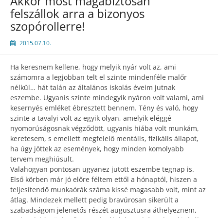
Akkor most magabiztosan
felszállok arra a bizonyos
szopórollerre!
2015.07.10.
Ha keresnem kellene, hogy melyik nyár volt az, ami
számomra a legjobban telt el szinte mindenféle malőr
nélkül… hát talán az általános iskolás éveim jutnak
eszembe. Ugyanis szinte mindegyik nyáron volt valami, ami
kesernyés emléket ébresztett bennem. Tény és való, hogy
szinte a tavalyi volt az egyik olyan, amelyik eléggé
nyomorúságosnak végződött, ugyanis hiába volt munkám,
keretesem, s emellett megfelelő mentális, fizikális állapot,
ha úgy jöttek az események, hogy minden komolyabb
tervem meghiúsult.
Valahogyan pontosan ugyanez jutott eszembe tegnap is.
Első körben már jó előre féltem ettől a hónaptól, hiszen a
teljesítendő munkaórák száma kissé magasabb volt, mint az
átlag. Mindezek mellett pedig bravúrosan sikerült a
szabadságom jelenetős részét augusztusra áthelyeznem,