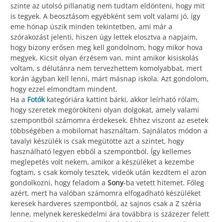
szinte az utolsó pillanatig nem tudtam eldönteni, hogy mit
is tegyek. A beosztásom egyébként sem volt valami jó, így
eme hónap úszik minden tekintetben, ami már a
szórakozást jelenti, hiszen úgy lettek elosztva a napjaim,
hogy bizony erősen meg kell gondolnom, hogy mikor hova
megyek. Kicsit olyan érzésem van, mint amikor kisiskolás
voltam, s délutánra nem tervezhettem komolyabbat, mert
korán ágyban kell lenni, márt másnap iskola. Azt gondolom,
hogy ezzel elmondtam mindent.
Ha a
Fotók
kategóriára kattint bárki, akkor leírható rólam,
hogy szeretek megörökíteni olyan dolgokat, amely valami
szempontból számomra érdekesek. Ehhez viszont az esetek
többségében a mobilomat használtam. Sajnálatos módon a
tavalyi készülék is csak megütötte azt a szintet, hogy
használható legyen ebből a szempontból. Így kellemes
meglepetés volt nekem, amikor a készüléket a kezembe
fogtam, s csak komoly tesztek, videók után kezdtem el azon
gondolkozni, hogy feladom a
Sony
-ba vetett hitemet. Főleg
azért, mert ha valóban számomra elfogadható készüléket
keresek hardveres szempontból, az sajnos csak a Z széria
lenne, melynek kereskedelmi ára továbbra is százezer felett