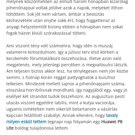
melynek köszönhetően az elmúlt három hónapban kizárólag
pihenőnappal voltak jelölve azok a napok, melyeket itthon
töltöttem. Sok jót nem vártam, ámbár a beosztás
kézhezvétele után enyhe sokk ért, hogy függetlenül az
anyagi helyzetemtől bizony ebben a hónapban nem sokat
fogok házon kívüli szórakozással tölteni.
Ami viszont tény volt számomra, hogy idén is muszáj
valamerre kimozdulnom, így a júliusi terv első körben a
kecskeméti fórumtalálkozó összehozása, illetve azon való
megjelenés, mely jelenlegi percében is megvalósulni látszik.
Ám teljesen biztos akkor lesz, ha ténylegesen nem jön közbe
semmi, s holnap korán reggel pattyoghatok a buszhoz
lelkesen. Mindezek mellett sajnos a pihenőnapjaim száma,
elosztása horribilisnak mondható, így nagyjából egy, vagy jó
eséllyel két strandot tudok összehozni. Az augusztusi pesti
utazás viszont egyelőre labilis, mint a kutya vacsorája,
ugyanis ismételten nem sikerült betartanom a vásárlás
kapcsán felállított szabályt. Annak ellenére, hogy
tavaly
milyen esküt tettem
tegnapi nap folyamán egy
Huawei P8
Lite
boldog tulajdonosa lettem.