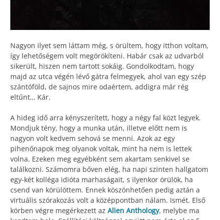
Nagyon ilyet sem láttam még, s örültem, hogy itthon voltam,
így lehetőségem volt megörökíteni. Habár csak az udvarból
sikerült, hiszen nem tartott sokáig. Gondolkodtam, hogy
majd az utca végén lévő gátra felmegyek, ahol van egy szép
szántóföld, de sajnos mire odaértem, addigra már rég
eltűnt… Kár.
A hideg idő arra kényszerített, hogy a négy fal közt legyek.
Mondjuk tény, hogy a munka után, illetve előtt nem is
nagyon volt kedvem sehová se menni. Azok az egy
pihenőnapok meg olyanok voltak, mint ha nem is lettek
volna. Ezeken meg egyébként sem akartam senkivel se
találkozni. Számomra bőven elég, ha napi szinten hallgatom
egy-két kolléga idióta marhaságait, s ilyenkor örülök, ha
csend van körülöttem. Ennek köszönhetően pedig aztán a
virtuális szórakozás volt a középpontban nálam. Ismét. Első
körben végre megérkezett az
Alien Anthology
, melybe ma