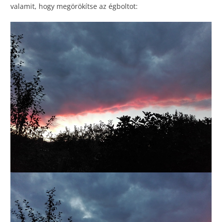
valamit, hogy megörökítse az égboltot: