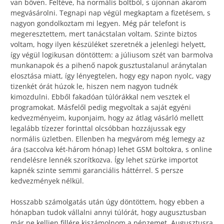
van bőven. Feltéve, ha normális boltból, s újonnan akarom
megvásárolni. Tegnapi nap végül megkaptam a fizetésem, s
nagyon gondolkoztam mi legyen. Még pár telefont is
megeresztettem, mert tanácstalan voltam. Szinte biztos
voltam, hogy ilyen készüléket szeretnék a jelenlegi helyett,
így végül logikusan döntöttem: a júliusom szét van barmolva
munkanapok és a pihenő napok gusztustalanul aránytalan
elosztása miatt, így lényegtelen, hogy egy napon nyolc, vagy
tizenkét órát húzok le, hiszen nem nagyon tudnék
kimozdulni. Ebből fakadóan túlórákkal nem vesztek el
programokat. Másfelől pedig megvoltak a saját egyéni
kedvezményeim, kuponjaim, hogy az átlag vásárló mellett
legalább tízezer forinttal olcsóbban hozzájussak egy
normális üzletben. Ellenben ha megvárom még lemegy az
ára (saccolva két-három hónap) lehet GSM boltokra, s online
rendelésre lennék szorítkozva. Így lehet szürke importot
kapnék szinte semmi garanciális háttérrel. S persze
kedvezmények nélkül.
Hosszabb számolgatás után úgy döntöttem, hogy ebben a
hónapban tudok vállalni annyi túlórát, hogy augusztusban
már ne kelljen fillére kiszámolnom a pénzemet. Augusztusra