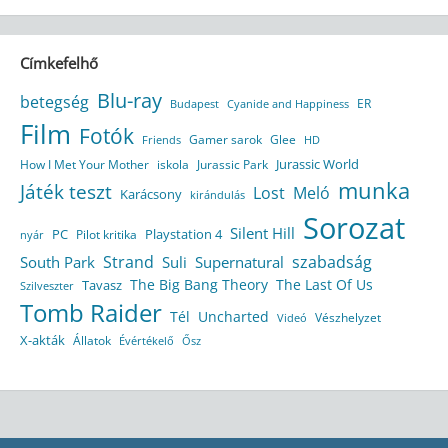
Címkefelhő
Blu-ray
betegség
ER
Budapest
Cyanide and Happiness
Film
Fotók
Gamer sarok
Glee
HD
Friends
Jurassic World
How I Met Your Mother
iskola
Jurassic Park
munka
Játék teszt
Lost
Meló
Karácsony
kirándulás
Sorozat
Silent Hill
Playstation 4
PC
Pilot kritika
nyár
Strand
szabadság
South Park
Suli
Supernatural
The Big Bang Theory
The Last Of Us
Tavasz
Szilveszter
Tomb Raider
Tél
Uncharted
Vészhelyzet
Videó
X-akták
Állatok
Évértékelő
Ősz