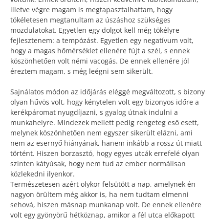
illetve végre magam is megtapasztalhattam, hogy
tökéletesen megtanultam az úszáshoz szükséges
mozdulatokat. Egyetlen egy dolgot kell még tökélyre
fejlesztenem: a tempózást. Egyetlen egy negatívum volt,
hogy a magas hőmérséklet ellenére fújt a szél, s ennek
köszönhetően volt némi vacogás. De ennek ellenére jól
éreztem magam, s még leégni sem sikerült.
Sajnálatos módon az időjárás eléggé megváltozott, s bizony
olyan hűvös volt, hogy kénytelen volt egy bizonyos időre a
kerékpáromat nyugdíjazni, s gyalog útnak indulni a
munkahelyre. Mindezek mellett pedig rengeteg eső esett,
melynek köszönhetően nem egyszer sikerült elázni, ami
nem az esernyő hiányának, hanem inkább a rossz út miatt
történt. Hiszen borzasztó, hogy egyes utcák errefelé olyan
szinten kátyúsak, hogy nem tud az ember normálisan
közlekedni ilyenkor.
Természetesen azért olykor felsütött a nap, amelynek én
nagyon örültem még akkor is, ha nem tudtam elmenni
sehová, hiszen másnap munkanap volt. De ennek ellenére
volt egy gyönyörű hétköznap, amikor a fél utca előkapott