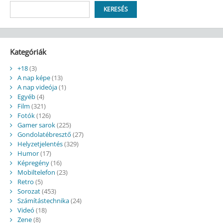
Keresés
KERESÉS
Kategóriák
+18
(3)
A nap képe
(13)
A nap videója
(1)
Egyéb
(4)
Film
(321)
Fotók
(126)
Gamer sarok
(225)
Gondolatébresztő
(27)
Helyzetjelentés
(329)
Humor
(17)
Képregény
(16)
Mobiltelefon
(23)
Retro
(5)
Sorozat
(453)
Számítástechnika
(24)
Videó
(18)
Zene
(8)