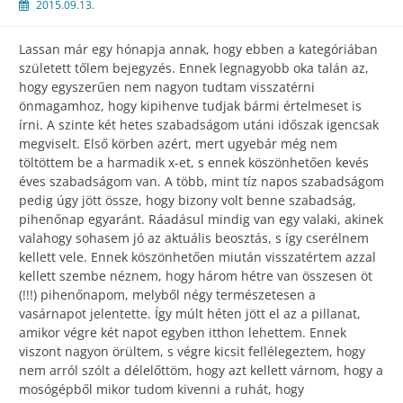
2015.09.13.
Lassan már egy hónapja annak, hogy ebben a kategóriában
született tőlem bejegyzés. Ennek legnagyobb oka talán az,
hogy egyszerűen nem nagyon tudtam visszatérni
önmagamhoz, hogy kipihenve tudjak bármi értelmeset is
írni. A szinte két hetes szabadságom utáni időszak igencsak
megviselt. Első körben azért, mert ugyebár még nem
töltöttem be a harmadik x-et, s ennek köszönhetően kevés
éves szabadságom van. A több, mint tíz napos szabadságom
pedig úgy jött össze, hogy bizony volt benne szabadság,
pihenőnap egyaránt. Ráadásul mindig van egy valaki, akinek
valahogy sohasem jó az aktuális beosztás, s így cserélnem
kellett vele. Ennek köszönhetően miután visszatértem azzal
kellett szembe néznem, hogy három hétre van összesen öt
(!!!) pihenőnapom, melyből négy természetesen a
vasárnapot jelentette. Így múlt héten jött el az a pillanat,
amikor végre két napot egyben itthon lehettem. Ennek
viszont nagyon örültem, s végre kicsit fellélegeztem, hogy
nem arról szólt a délelőttöm, hogy azt kellett várnom, hogy a
mosógépből mikor tudom kivenni a ruhát, hogy