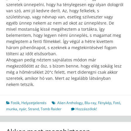
szeretek ünnepelni, hogy ha ténylegesen egy olyan dologról
van szó, ami jó kedvre derít. Az, hogy felkelek, s
születésnap, vagy névnap van, esetleg szilveszter vagy
egyéb ünnep nekem az nem ad okot az ünneplésre. De
mivel mostanság kissé megéheztem a tortákra, így
belementem, hogy legyen némi ünneplés, s magamat meg
megleptem a fenti filmekkel. Így végül a hétre kivettem
három pihenőnapot, s ezeknek a megtekintésével fogom
tölteni az időt elsősorban.
Ahogyan pedig néztem sajnálatos módon már
megkezdődött az ősz, s bízom benne, hogy elég sokáig lesz
még a hőmérséklet 20°c felett, mert dideregni csak akkor
szeretek, amikor hó van. Mert az legalább látványban
nekem tetszik.
Fotók
,
Helyzetjelentés
Alien Anthology
,
Blu-ray
,
Fénykép
,
Fotó
,
munka
,
nyár
,
Strand
,
Tomb Raider
Hozzászólok!