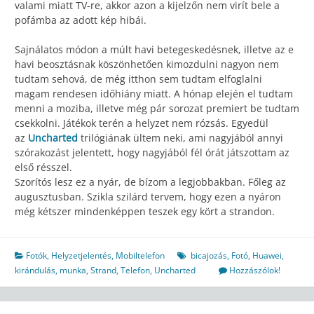
valami miatt TV-re, akkor azon a kijelzőn nem virít bele a
pofámba az adott kép hibái.
Sajnálatos módon a múlt havi betegeskedésnek, illetve az e
havi beosztásnak köszönhetően kimozdulni nagyon nem
tudtam sehová, de még itthon sem tudtam elfoglalni
magam rendesen időhiány miatt. A hónap elején el tudtam
menni a moziba, illetve még pár sorozat premiert be tudtam
csekkolni. Játékok terén a helyzet nem rózsás. Egyedül
az
Uncharted
trilógiának ültem neki, ami nagyjából annyi
szórakozást jelentett, hogy nagyjából fél órát játszottam az
első résszel.
Szorítós lesz ez a nyár, de bízom a legjobbakban. Főleg az
augusztusban. Szikla szilárd tervem, hogy ezen a nyáron
még kétszer mindenképpen teszek egy kört a strandon.
Fotók
,
Helyzetjelentés
,
Mobiltelefon
bicajozás
,
Fotó
,
Huawei
,
kirándulás
,
munka
,
Strand
,
Telefon
,
Uncharted
Hozzászólok!