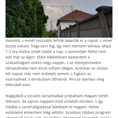
Hasonló, s ennél rosszabb felhők takarták el a napot, s mivel
biztos voltam, hogy esni fog, így nem mentem sehová. Majd
1-2 óra múlva ismét sütött a nap, s semmilyen felhő nem
volt már az égen. Ebbe tökéletesen beleestem a
szabadságom utolsó négy napján, s az előrejelzésekre
támaszkodva nem kicsit voltam ideges. Azonban az utolsó
két napon már nem érdekelt semmi, s fogtam az
esernyőmet, s elindultam itthonról. Persze ilyenkor meg
elkezdett esni.
Nagyjából a vizuális tartalmakkal próbáltam magam ismét
felhozni, de sajnos roppant mód untatott minden, s így
inkább a zenehallgatással kötöttem le magam, illetve
esténként elmentem még sétálni. Azonban többes program
részemről kevés volt, legalábbis átlagosnál kevesebb. Habár