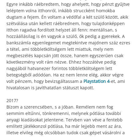
Egyre inkább ráébredtem, hogy ahelyett, hogy pénzt gyűjtve
leléptem volna itthonról, inkább struccként homokba
dugtam a fejem. Én voltam a védőfal a két szülő között, akik
szétválása után kellett ráébrednem, hogy tulajdonképpen
itthon ragadva fordított helyzet áll fenn: mentálisan, s
hozzáállásilag is én vagyok a szülő, ők pedig a gyerekek. A
bankszámla egyenlegemet megtekintve majdnem száz ezres
a tétel, ami többletköltségem lett miattuk, mely nem
megbeszélés kapcsán jött össze, hanem egyszerűen csak
következmény volt rám nézve. Ehhez hozzátéve pedig
nagyjából hatvanezer forintos többletköltségem lett
betegségből adódóan. Ha ez nem lenne elég, akkor végre
volt pénzem, hogy bevizsgáltassam a
Playstation 4
-et, ami
hivatalosan is javíthatatlan státuszt kapott.
2017?
Bízom a szerencsében, s a jóban. Remélem nem fog
semmim eltűnni, tönkremenni, melynek pótlása további
anyagi kiadásokat jelentene. Tervben van véve a fentebb
említett játékkonzol pótlása, ha már lejjebb ment az ára,
illetve elvileg még olcsóbban tudok csak gépet vásárolni a