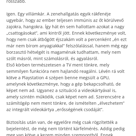
rosszabb.
Igen. Egy villámkár. A zenehallgatás egyik rákfenéje
ugyebár, hogy az ember teljesen immúnis az őt körülvevő
zajokra, hangokra. Így hát én sem hallottam azokat a nagy
„csattogásokat”, ami kintről jött. Ennek következménye volt,
hogy nem csak átbőgött éjszakám volt a percenként „én ezt
már nem bírom anyagiakkal” felszólalással, hanem még egy
borzasztó hétvégét is magaménak tudhattam, mely nem
szólt másról, mint számolásról, és agyalásról.
Első körben természetesen a TV ment tönkre, mely
semmilyen funkcióra nem hajlandó reagálni. Lévén rá volt
kötve a Playstation 4 szépen benne megsült a GPU,
amelynek következménye, hogy a gép bekapcsolható, de
képet nem ad. Ugyanez a szituáció a videokártyával is,
amely szintén működik, csak képet nem ad. Szerencsére a
számítógép nem ment tönkre, de ismételten „élvezhetem”
az integrált videokártya „erősségének csodáját”.
Biztosítás után van, de egyelőre még csak rögzítették a
bejelentést, de még nem történt kárfelmérés. Addig pedig
meg van kötve a kezem minden szempontból. Ennek