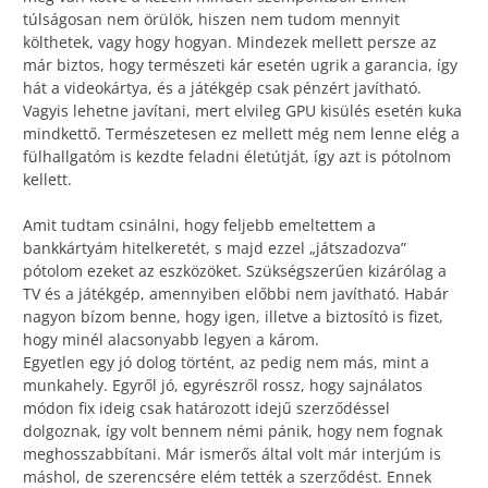
túlságosan nem örülök, hiszen nem tudom mennyit
költhetek, vagy hogy hogyan. Mindezek mellett persze az
már biztos, hogy természeti kár esetén ugrik a garancia, így
hát a videokártya, és a játékgép csak pénzért javítható.
Vagyis lehetne javítani, mert elvileg GPU kisülés esetén kuka
mindkettő. Természetesen ez mellett még nem lenne elég a
fülhallgatóm is kezdte feladni életútját, így azt is pótolnom
kellett.
Amit tudtam csinálni, hogy feljebb emeltettem a
bankkártyám hitelkeretét, s majd ezzel „játszadozva”
pótolom ezeket az eszközöket. Szükségszerűen kizárólag a
TV és a játékgép, amennyiben előbbi nem javítható. Habár
nagyon bízom benne, hogy igen, illetve a biztosító is fizet,
hogy minél alacsonyabb legyen a károm.
Egyetlen egy jó dolog történt, az pedig nem más, mint a
munkahely. Egyről jó, egyrészről rossz, hogy sajnálatos
módon fix ideig csak határozott idejű szerződéssel
dolgoznak, így volt bennem némi pánik, hogy nem fognak
meghosszabbítani. Már ismerős által volt már interjúm is
máshol, de szerencsére elém tették a szerződést. Ennek