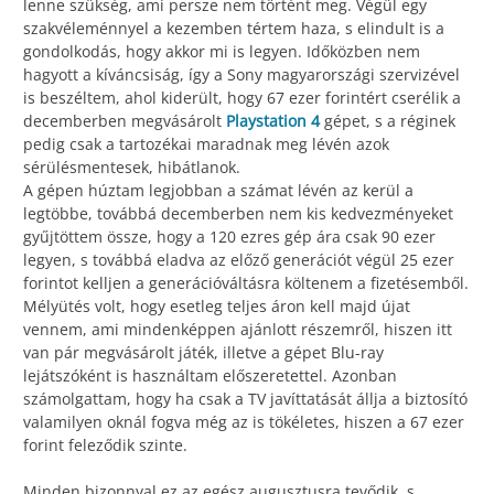
lenne szükség, ami persze nem történt meg. Végül egy
szakvéleménnyel a kezemben tértem haza, s elindult is a
gondolkodás, hogy akkor mi is legyen. Időközben nem
hagyott a kíváncsiság, így a Sony magyarországi szervizével
is beszéltem, ahol kiderült, hogy 67 ezer forintért cserélik a
decemberben megvásárolt
Playstation 4
gépet, s a réginek
pedig csak a tartozékai maradnak meg lévén azok
sérülésmentesek, hibátlanok.
A gépen húztam legjobban a számat lévén az kerül a
legtöbbe, továbbá decemberben nem kis kedvezményeket
gyűjtöttem össze, hogy a 120 ezres gép ára csak 90 ezer
legyen, s továbbá eladva az előző generációt végül 25 ezer
forintot kelljen a generációváltásra költenem a fizetésemből.
Mélyütés volt, hogy esetleg teljes áron kell majd újat
vennem, ami mindenképpen ajánlott részemről, hiszen itt
van pár megvásárolt játék, illetve a gépet Blu-ray
lejátszóként is használtam előszeretettel. Azonban
számolgattam, hogy ha csak a TV javíttatását állja a biztosító
valamilyen oknál fogva még az is tökéletes, hiszen a 67 ezer
forint feleződik szinte.
Minden bizonnyal ez az egész augusztusra tevődik, s