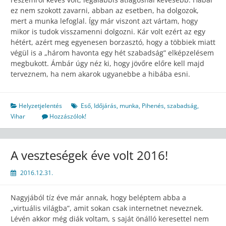
ez nem szokott zavarni, abban az esetben, ha dolgozok,
mert a munka lefoglal. Így már viszont azt vártam, hogy
mikor is tudok visszamenni dolgozni. Kár volt ezért az egy
hétért, azért meg egyenesen borzasztó, hogy a többiek miatt
végül is a „három havonta egy hét szabadság” elképzelésem
megbukott. Ámbár úgy néz ki, hogy jövőre előre kell majd
terveznem, ha nem akarok ugyanebbe a hibába esni.
Helyzetjelentés
Eső
,
Időjárás
,
munka
,
Pihenés
,
szabadság
,
Vihar
Hozzászólok!
A veszteségek éve volt 2016!
2016.12.31.
Nagyjából tíz éve már annak, hogy beléptem abba a
„virtuális világba”, amit sokan csak internetnet neveznek.
Lévén akkor még diák voltam, s saját önálló keresettel nem