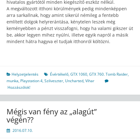
hivatalos gyártótól minden kiegészítő eszköz nélkül.
A megváltozott itthoni körülmények pedig mindenképpen
arra sarkallnak, hogy amint sikerül némileg a fentebb
említett dolgok helyrerántása, kénytelen leszek még
keményebben a pénzt visszafogni, hogy ha valami gikszer üt
be, akkor legyen mihez nyúlni, illetve egyik napról a másik
mindent hátra hagyva el tudjak itthonról költözni.
Helyzetjelentés
Évértékelő
,
GTX 1060
,
GTX 760. Tomb Raider
,
munka
,
Playstation 4
,
Szilveszter
,
Uncharted
,
Vihar
Hozzászólok!
Mégis van fény az „alagút”
végén??
2016.07.10.