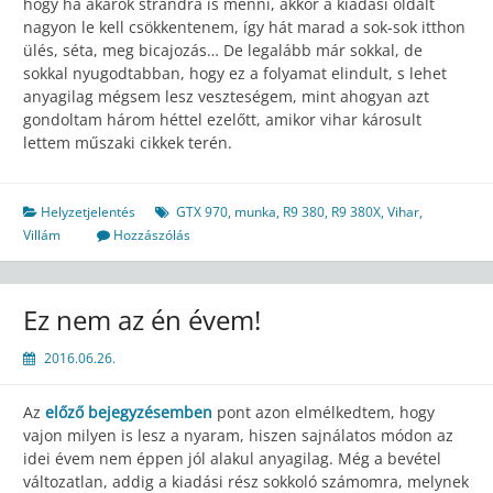
hogy ha akarok strandra is menni, akkor a kiadási oldalt
nagyon le kell csökkentenem, így hát marad a sok-sok itthon
ülés, séta, meg bicajozás… De legalább már sokkal, de
sokkal nyugodtabban, hogy ez a folyamat elindult, s lehet
anyagilag mégsem lesz veszteségem, mint ahogyan azt
gondoltam három héttel ezelőtt, amikor vihar károsult
lettem műszaki cikkek terén.
Helyzetjelentés
GTX 970
,
munka
,
R9 380
,
R9 380X
,
Vihar
,
Villám
Hozzászólás
Ez nem az én évem!
2016.06.26.
Az
előző bejegyzésemben
pont azon elmélkedtem, hogy
vajon milyen is lesz a nyaram, hiszen sajnálatos módon az
idei évem nem éppen jól alakul anyagilag. Még a bevétel
változatlan, addig a kiadási rész sokkoló számomra, melynek