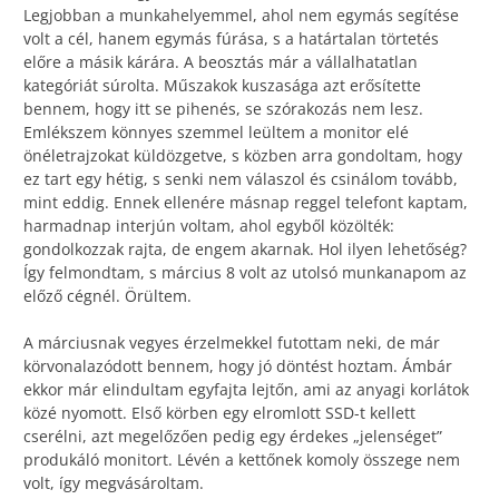
Legjobban a munkahelyemmel, ahol nem egymás segítése
volt a cél, hanem egymás fúrása, s a határtalan törtetés
előre a másik kárára. A beosztás már a vállalhatatlan
kategóriát súrolta. Műszakok kuszasága azt erősítette
bennem, hogy itt se pihenés, se szórakozás nem lesz.
Emlékszem könnyes szemmel leültem a monitor elé
önéletrajzokat küldözgetve, s közben arra gondoltam, hogy
ez tart egy hétig, s senki nem válaszol és csinálom tovább,
mint eddig. Ennek ellenére másnap reggel telefont kaptam,
harmadnap interjún voltam, ahol egyből közölték:
gondolkozzak rajta, de engem akarnak. Hol ilyen lehetőség?
Így felmondtam, s március 8 volt az utolsó munkanapom az
előző cégnél. Örültem.
A márciusnak vegyes érzelmekkel futottam neki, de már
körvonalazódott bennem, hogy jó döntést hoztam. Ámbár
ekkor már elindultam egyfajta lejtőn, ami az anyagi korlátok
közé nyomott. Első körben egy elromlott SSD-t kellett
cserélni, azt megelőzően pedig egy érdekes „jelenséget”
produkáló monitort. Lévén a kettőnek komoly összege nem
volt, így megvásároltam.