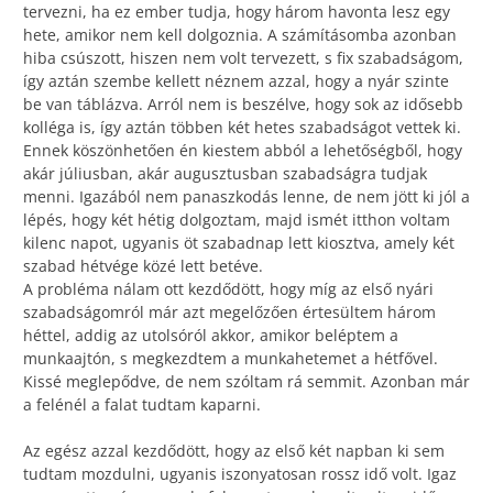
tervezni, ha ez ember tudja, hogy három havonta lesz egy
hete, amikor nem kell dolgoznia. A számításomba azonban
hiba csúszott, hiszen nem volt tervezett, s fix szabadságom,
így aztán szembe kellett néznem azzal, hogy a nyár szinte
be van táblázva. Arról nem is beszélve, hogy sok az idősebb
kolléga is, így aztán többen két hetes szabadságot vettek ki.
Ennek köszönhetően én kiestem abból a lehetőségből, hogy
akár júliusban, akár augusztusban szabadságra tudjak
menni. Igazából nem panaszkodás lenne, de nem jött ki jól a
lépés, hogy két hétig dolgoztam, majd ismét itthon voltam
kilenc napot, ugyanis öt szabadnap lett kiosztva, amely két
szabad hétvége közé lett betéve.
A probléma nálam ott kezdődött, hogy míg az első nyári
szabadságomról már azt megelőzően értesültem három
héttel, addig az utolsóról akkor, amikor beléptem a
munkaajtón, s megkezdtem a munkahetemet a hétfővel.
Kissé meglepődve, de nem szóltam rá semmit. Azonban már
a felénél a falat tudtam kaparni.
Az egész azzal kezdődött, hogy az első két napban ki sem
tudtam mozdulni, ugyanis iszonyatosan rossz idő volt. Igaz