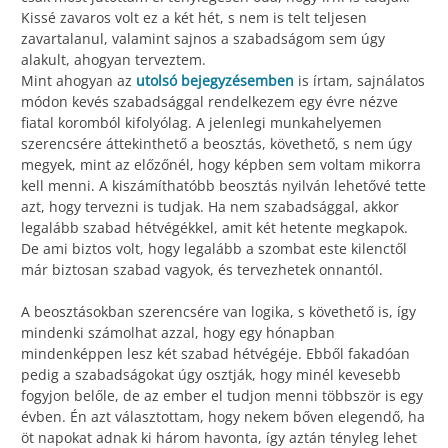
Kissé zavaros volt ez a két hét, s nem is telt teljesen
zavartalanul, valamint sajnos a szabadságom sem úgy
alakult, ahogyan terveztem.
Mint ahogyan az
utolsó bejegyzésemben
is írtam, sajnálatos
módon kevés szabadsággal rendelkezem egy évre nézve
fiatal koromból kifolyólag. A jelenlegi munkahelyemen
szerencsére áttekinthető a beosztás, követhető, s nem úgy
megyek, mint az előzőnél, hogy képben sem voltam mikorra
kell menni. A kiszámíthatóbb beosztás nyilván lehetővé tette
azt, hogy tervezni is tudjak. Ha nem szabadsággal, akkor
legalább szabad hétvégékkel, amit két hetente megkapok.
De ami biztos volt, hogy legalább a szombat este kilenctől
már biztosan szabad vagyok, és tervezhetek onnantól.
A beosztásokban szerencsére van logika, s követhető is, így
mindenki számolhat azzal, hogy egy hónapban
mindenképpen lesz két szabad hétvégéje. Ebből fakadóan
pedig a szabadságokat úgy osztják, hogy minél kevesebb
fogyjon belőle, de az ember el tudjon menni többször is egy
évben. Én azt választottam, hogy nekem bőven elegendő, ha
öt napokat adnak ki három havonta, így aztán tényleg lehet