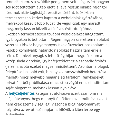
rendelkeztem, s a szülőké pedig nem volt elég, ezért nagyon
sok időt töltöttem a gép előtt, s java részük inkább rajongói
fórumok aktív taglistáját erősítve történt. Időközben
természetesen kedvet kaptam a weboldalak gyártásához,
melyekből készült több tucat, de végül csak egy maradt
meg, mely lassan közelít a tíz éves évfordulójához.
Eközben természetesen további weboldalakat látogattam,
így blogokba is botlottam. Régen nagyon szerettem naplókat
vezetni. Először hagyományos iskolafüzeteket használtam el,
később komolyabb határidő naplókat használtam erre a
célra. De mivel anyagi, s lehetőség híján megcsúsztam a
középiskola derekán, így befejeződött ez a szabadidőtöltés
(jelzem, azóta ezeket megsemmisítettem). Azonban a blogok
felépítése hasonló volt, bizonyos aranyszabályok betartása
mellett (nincs mélyebb magánéleti tartalom, fényképeket
privát életből publikálása nincs stb.) végül én is elindítottam
saját blogomat, melynek lassan nyolc éve.
A
helyzetjelentés
kategóriát átolvasva azért számomra is
elég látványos, hogy mennyit fejlődtem az elmúlt évek alatt
nem csak személyiségileg. Viszont a blog hagyományát
folytatva az év utolsó napján is kilövök a kibertérbe egy
évértékelőt.