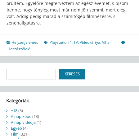
örültem. Egyelőre megterveztem az egész évemet, s bízom
benne, hogy tényleg most már nem jön semmi, mert elég
volt. Addig pedig marad a számítógép filmnézésre, s
zenehallgatásra.
Helyzetjelentés
Playstation 4
,
TV
,
Videokártya
,
Vihar
Hozzászólok!
Keresés
KERESÉS
Kategóriák
+18
(3)
A nap képe
(13)
A nap videója
(1)
Egyéb
(4)
Film
(321)