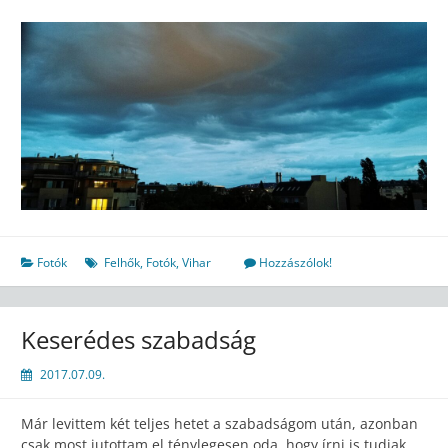
Fotók
Felhők
,
Fotók
,
Vihar
Hozzászólok!
Keserédes szabadság
2017.07.09.
Már levittem két teljes hetet a szabadságom után, azonban
csak most jutottam el ténylegesen oda, hogy írni is tudjak.