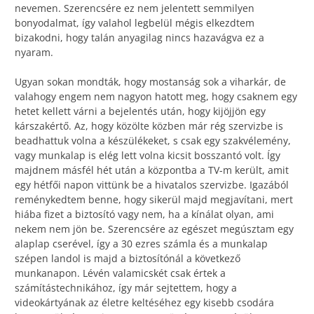
nevemen. Szerencsére ez nem jelentett semmilyen
bonyodalmat, így valahol legbelül mégis elkezdtem
bizakodni, hogy talán anyagilag nincs hazavágva ez a
nyaram.
Ugyan sokan mondták, hogy mostanság sok a viharkár, de
valahogy engem nem nagyon hatott meg, hogy csaknem egy
hetet kellett várni a bejelentés után, hogy kijöjjön egy
kárszakértő. Az, hogy közölte közben már rég szervizbe is
beadhattuk volna a készülékeket, s csak egy szakvélemény,
vagy munkalap is elég lett volna kicsit bosszantó volt. Így
majdnem másfél hét után a központba a TV-m került, amit
egy hétfői napon vittünk be a hivatalos szervizbe. Igazából
reménykedtem benne, hogy sikerül majd megjavítani, mert
hiába fizet a biztosító vagy nem, ha a kínálat olyan, ami
nekem nem jön be. Szerencsére az egészet megúsztam egy
alaplap cserével, így a 30 ezres számla és a munkalap
szépen landol is majd a biztosítónál a következő
munkanapon. Lévén valamicskét csak értek a
számítástechnikához, így már sejtettem, hogy a
videokártyának az életre keltéséhez egy kisebb csodára