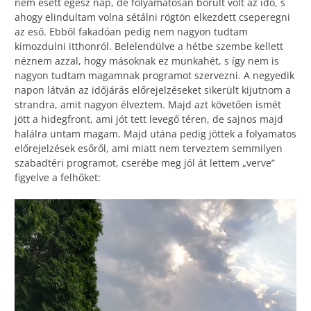
nem esett egész nap, de folyamatosan borult volt az idő, s
ahogy elindultam volna sétálni rögtön elkezdett cseperegni
az eső. Ebből fakadóan pedig nem nagyon tudtam
kimozdulni itthonról. Belelendülve a hétbe szembe kellett
néznem azzal, hogy másoknak ez munkahét, s így nem is
nagyon tudtam magamnak programot szervezni. A negyedik
napon látván az időjárás előrejelzéseket sikerült kijutnom a
strandra, amit nagyon élveztem. Majd azt követően ismét
jött a hidegfront, ami jót tett levegő téren, de sajnos majd
halálra untam magam. Majd utána pedig jöttek a folyamatos
előrejelzések esőről, ami miatt nem terveztem semmilyen
szabadtéri programot, cserébe meg jól át lettem „verve”
figyelve a felhőket: