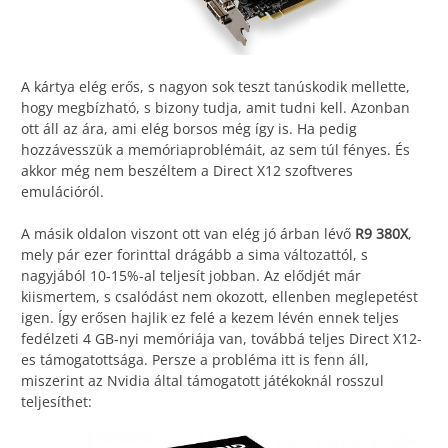
A kártya elég erős, s nagyon sok teszt tanúskodik mellette,
hogy megbízható, s bizony tudja, amit tudni kell. Azonban
ott áll az ára, ami elég borsos még így is. Ha pedig
hozzávesszük a memóriaproblémáit, az sem túl fényes. És
akkor még nem beszéltem a Direct X12 szoftveres
emulációról.
A másik oldalon viszont ott van elég jó árban lévő
R9 380X
,
mely pár ezer forinttal drágább a sima változattól, s
nagyjából 10-15%-al teljesít jobban. Az elődjét már
kiismertem, s csalódást nem okozott, ellenben meglepetést
igen. Így erősen hajlik ez felé a kezem lévén ennek teljes
fedélzeti 4 GB-nyi memóriája van, továbbá teljes Direct X12-
es támogatottsága. Persze a probléma itt is fenn áll,
miszerint az Nvidia által támogatott játékoknál rosszul
teljesíthet: