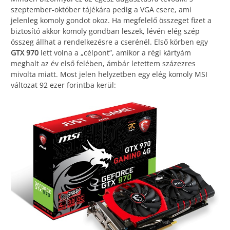
szeptember-október tájékára pedig a VGA csere, ami
jelenleg komoly gondot okoz. Ha megfelelő összeget fizet a
biztosító akkor komoly gondban leszek, lévén elég szép
összeg állhat a rendelkezésre a cserénél. Első körben egy
GTX 970
lett volna a „célpont”, amikor a régi kártyám
meghalt az év első felében, ámbár letettem százezres
mivolta miatt. Most jelen helyzetben egy elég komoly MSI
változat 92 ezer forintba kerül: