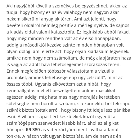
Aki nagyjából követi a személyes bejegyzéseimet, akkor az
tudja, hogy bizony ez az év valahogy nem nagyon akar
nekem sikerülni anyagiak téren. Ami azt jelenti, hogy
bevételi oldalról némileg pozitív a mérleg nyelve, de sajnos
a kiadás oldal valami katasztrófa. Ez leginkább abból fakad,
hogy még minden rendben volt az év első hónapjában,
addig a másodiktól kezdve szinte minden hónapban volt
olyan dolog, ami elérte azt, hogy olyan kiadásaim legyenek,
amikre nem hogy nem számoltam, de még alapjáraton haza
is vágja az adott havi lehetőségeimet szórakozás terén.
Ennek megfelelően többször választottam a vizuális
örömöket, aminek lehetősége épp úgy „elszállt”, mint az
összes többi. Ugyanis elkövettem azt a hibát, hogy
zenehallgatás mellett beszélgettem online másokkal
egészen addig, míg hatalmas nagy morajlás keretében
sötétségbe nem borult a szobám, s a konnektorból felcsapó
szikrák biztosítottak arról, hogy bizony itt ideje lesz pánikba
esni. A villám csapást ért készülékek közül egyedül a
számítógépem szenvedett kisebb kárt, ahol az alig két
hónapos
R9 380
-as videokártyám ment javíthatatlanul
tönkre. A házon volt ugyan biztosítás, ám de nem az én