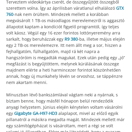
Terveztem videokártya cserét, de összegyűjtött összegből
szerettem volna. Így az áprilisban váratlanul elhalálozó
GTX
760
-nak nem örültem. Mindezek mellett a korábban
megvásárolt 1 TB-os másodlagos merevlemezről is aggasztó
állapotot kaptam a kondíciót figyelő programtól, így teljes
volt káosz. Végül egy 16 ezer forintos lottónyeremény arra
sarkalt, hogy beruházzak egy
R9 380
-ba, illetve május elején
egy 2 TB-os merevlemezre. Itt nem állt meg a sor, hiszen a
fejhallgatóm, fülhallgatóm, majd rá két napra a
hangszóróim is megadták magukat. Ezek után pedig egy „jó”
megfázást is begyűjtöttem, melynek kúrálásának összege
majdnem elérte a heti harmincezer forintot köszönhetően
annak, hogy új munkahely lévén se orvoshoz, se táppénzre
nem akartam menni.
Mínuszban lévő bankszámlával vágtam neki a nyárnak, s
bíztam benne, hogy másfél hónapon belül rendeződik
anyagi helyzetem. Június elején kénytelen voltam vásárolni
egy
Gigabyte GA-H97-HD3
alaplapot, mivel az előző egyik
pillanatról a másikra megadta magát. Mindezek mellett már
egy számítógépházat is vásároltam, mert a régi se volt
valami jó állapotban. Ekkor már látszódott, hogy a nyaram