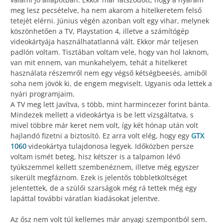
meg lesz pecsételve, ha nem akarom a hitelkeretem felső
tetejét elérni. Június végén azonban volt egy vihar, melynek
köszönhetően a TV, Playstation 4, illetve a számítógép
videokártyája használhatatlanná vált. Ekkor már teljesen
padlón voltam. Tisztában voltam vele, hogy van hol laknom,
van mit ennem, van munkahelyem, tehát a hitelkeret
használata részemről nem egy végső kétségbeesés, amiből
soha nem jövök ki, de engem megviselt. Ugyanis oda lettek a
nyári programjaim.
A TV meg lett javítva, s több, mint harmincezer forint bánta.
Mindezek mellett a videokártya is be lett vizsgáltatva, s
mivel többre már keret nem volt, így két hónap után volt
hajlandó fizetni a biztosító. Ez arra volt elég, hogy egy
GTX
1060
videokártya tulajdonosa legyek. Időközben persze
voltam ismét beteg, hisz kétszer is a talpamon lévő
tyúkszemmel kellett szembenéznem, illetve még egyszer
sikerült megfáznom. Ezek is jelentős többletköltséget
jelentettek, de a szülői szarságok még rá tettek még egy
lapáttal további váratlan kiadásokat jelentve.
Az ősz nem volt túl kellemes már anyagi szempontból sem.