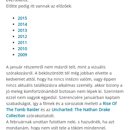
Előtte pedig itt vannak az előzőek:
2015
2014
2013
2012
2011
2010
2009
A január részemről nem másról telt, mint a vizuális
szórakozásról. A beköszöntött tél még jobban elvette a
kedvemet attól, hogy ha nincs intézni valóm, vagy éppen
nincs aktuális találkozásra alkalmas személy, akkor bizony a
jó meleg komfortzónámból biztosan nem lépek ki. Szerintem
ezzel nem vagyok egyedül. Szerencsére januárban kaptam
szabadságot, így a filmek és a sorozatok mellett a
Rise Of
The Tomb Raider
és az
Uncharted: The Nathan Drake
Collection
szórakoztatott.
A februárnak unottan futottam neki, s hazudnék, ha azt
mondanám, hogy nem volt tele a tököm mindennel.