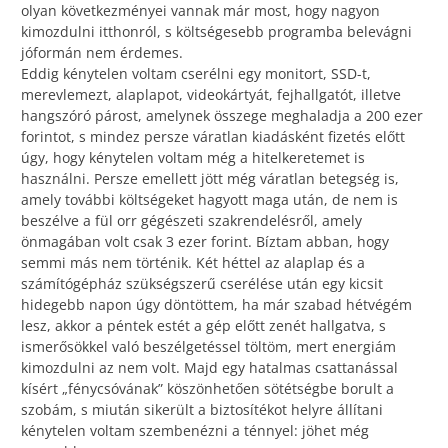
olyan következményei vannak már most, hogy nagyon
kimozdulni itthonról, s költségesebb programba belevágni
jóformán nem érdemes.
Eddig kénytelen voltam cserélni egy monitort, SSD-t,
merevlemezt, alaplapot, videokártyát, fejhallgatót, illetve
hangszóró párost, amelynek összege meghaladja a 200 ezer
forintot, s mindez persze váratlan kiadásként fizetés előtt
úgy, hogy kénytelen voltam még a hitelkeretemet is
használni. Persze emellett jött még váratlan betegség is,
amely további költségeket hagyott maga után, de nem is
beszélve a fül orr gégészeti szakrendelésről, amely
önmagában volt csak 3 ezer forint. Bíztam abban, hogy
semmi más nem történik. Két héttel az alaplap és a
számítógépház szükségszerű cserélése után egy kicsit
hidegebb napon úgy döntöttem, ha már szabad hétvégém
lesz, akkor a péntek estét a gép előtt zenét hallgatva, s
ismerősökkel való beszélgetéssel töltöm, mert energiám
kimozdulni az nem volt. Majd egy hatalmas csattanással
kísért „fénycsóvának” köszönhetően sötétségbe borult a
szobám, s miután sikerült a biztosítékot helyre állítani
kénytelen voltam szembenézni a ténnyel: jöhet még