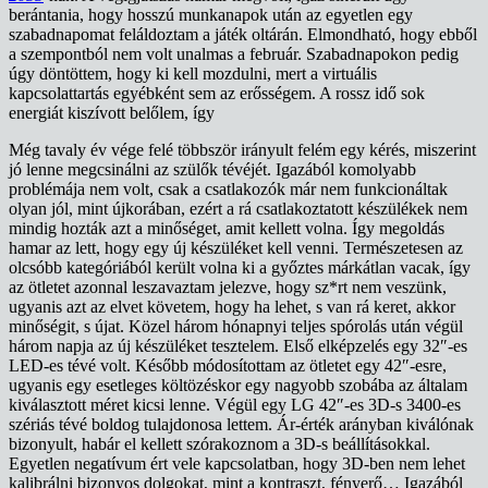
berántania, hogy hosszú munkanapok után az egyetlen egy
szabadnapomat feláldoztam a játék oltárán. Elmondható, hogy ebből
a szempontból nem volt unalmas a február. Szabadnapokon pedig
úgy döntöttem, hogy ki kell mozdulni, mert a virtuális
kapcsolattartás egyébként sem az erősségem. A rossz idő sok
energiát kiszívott belőlem, így
Még tavaly év vége felé többször irányult felém egy kérés, miszerint
jó lenne megcsinálni az szülők tévéjét. Igazából komolyabb
problémája nem volt, csak a csatlakozók már nem funkcionáltak
olyan jól, mint újkorában, ezért a rá csatlakoztatott készülékek nem
mindig hozták azt a minőséget, amit kellett volna. Így megoldás
hamar az lett, hogy egy új készüléket kell venni. Természetesen az
olcsóbb kategóriából került volna ki a győztes márkátlan vacak, így
az ötletet azonnal leszavaztam jelezve, hogy sz*rt nem veszünk,
ugyanis azt az elvet követem, hogy ha lehet, s van rá keret, akkor
minőségit, s újat. Közel három hónapnyi teljes spórolás után végül
három napja az új készüléket tesztelem. Első elképzelés egy 32″-es
LED-es tévé volt. Később módosítottam az ötletet egy 42″-esre,
ugyanis egy esetleges költözéskor egy nagyobb szobába az általam
kiválasztott méret kicsi lenne. Végül egy LG 42″-es 3D-s 3400-es
szériás tévé boldog tulajdonosa lettem. Ár-érték arányban kiválónak
bizonyult, habár el kellett szórakoznom a 3D-s beállításokkal.
Egyetlen negatívum ért vele kapcsolatban, hogy 3D-ben nem lehet
kalibrálni bizonyos dolgokat, mint a kontraszt, fényerő… Igazából