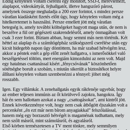
Eddig kénytelen voltam cserélni egy monitort, SSD-t, merevlemezt,
alaplapot, videokártyát, fejhallgatót, illetve hangszóró párost,
amelynek összege meghaladja a 200 ezer forintot, s mindez persze
váratlan kiadásként fizetés előtt úgy, hogy kénytelen voltam még a
hitelkeretemet is használni. Persze emellett jött még váratlan
betegség is, amely további költségeket hagyott maga után, de nem is
beszélve a fül orr gégészeti szakrendelésről, amely önmagában volt
csak 3 ezer forint. Bíztam abban, hogy semmi más nem történik. Két
héttel az alaplap és a számítógépház szükségszerű cserélése után egy
kicsit hidegebb napon úgy döntöttem, ha már szabad hétvégém lesz,
akkor a péntek estét a gép előtt zenét hallgatva, s ismerősökkel való
beszélgetéssel töltöm, mert energiám kimozdulni az nem volt. Majd
egy hatalmas csattanással kísért „fénycsóvának” köszönhetően
sötétségbe borult a szobám, s miután sikerült a biztosítékot helyre
állítani kénytelen voltam szembenézni a ténnyel: jöhet még
rosszabb.
Igen. Egy villámkár. A zenehallgatás egyik rákfenéje ugyebár, hogy
az ember teljesen immúnis az őt körülvevő zajokra, hangokra. Így
hát én sem hallottam azokat a nagy „csattogásokat”, ami kintről jött.
Ennek következménye volt, hogy nem csak átbőgött éjszakám volt a
percenként „én ezt már nem bírom anyagiakkal” felszólalással,
hanem még egy borzasztó hétvégét is magaménak tudhattam, mely
nem szólt másról, mint számolásról, és agyalásról.
Első körben természetesen a TV ment tönkre, mely semmilyen