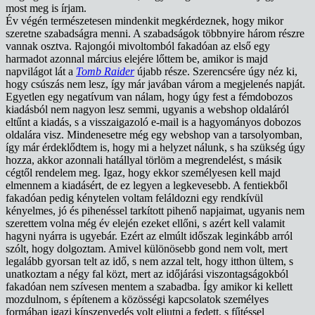
most meg is írjam.
Év végén természetesen mindenkit megkérdeznek, hogy mikor
szeretne szabadságra menni. A szabadságok többnyire három részre
vannak osztva. Rajongói mivoltomból fakadóan az első egy
harmadot azonnal március elejére lőttem be, amikor is majd
napvilágot lát a
Tomb Raider
újabb része. Szerencsére úgy néz ki,
hogy csúszás nem lesz, így már javában várom a megjelenés napját.
Egyetlen egy negatívum van nálam, hogy úgy fest a fémdobozos
kiadásból nem nagyon lesz semmi, ugyanis a webshop oldaláról
eltűnt a kiadás, s a visszaigazoló e-mail is a hagyományos dobozos
oldalára visz. Mindenesetre még egy webshop van a tarsolyomban,
így már érdeklődtem is, hogy mi a helyzet nálunk, s ha szükség úgy
hozza, akkor azonnali hatállyal törlöm a megrendelést, s másik
cégtől rendelem meg. Igaz, hogy ekkor személyesen kell majd
elmennem a kiadásért, de ez legyen a legkevesebb. A fentiekből
fakadóan pedig kénytelen voltam feláldozni egy rendkívül
kényelmes, jó és pihenéssel tarkított pihenő napjaimat, ugyanis nem
szerettem volna még év elején ezeket ellőni, s azért kell valamit
hagyni nyárra is ugyebár. Ezért az elmúlt időszak leginkább arról
szólt, hogy dolgoztam. Amivel különösebb gond nem volt, mert
legalább gyorsan telt az idő, s nem azzal telt, hogy itthon ültem, s
unatkoztam a négy fal közt, mert az időjárási viszontagságokból
fakadóan nem szívesen mentem a szabadba. Így amikor ki kellett
mozdulnom, s építenem a közösségi kapcsolatok személyes
formában igazi kínszenvedés volt eljutni a fedett, s fűtéssel