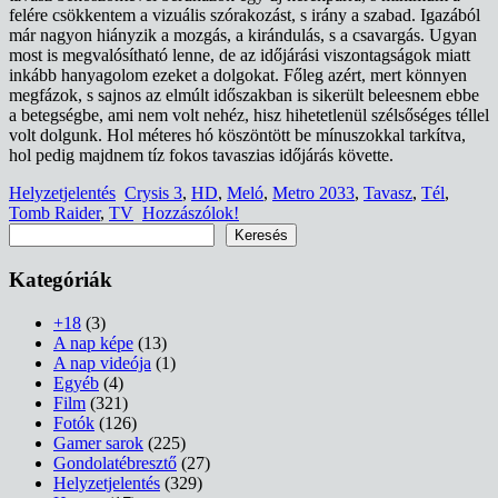
felére csökkentem a vizuális szórakozást, s irány a szabad. Igazából
már nagyon hiányzik a mozgás, a kirándulás, s a csavargás. Ugyan
most is megvalósítható lenne, de az időjárási viszontagságok miatt
inkább hanyagolom ezeket a dolgokat. Főleg azért, mert könnyen
megfázok, s sajnos az elmúlt időszakban is sikerült beleesnem ebbe
a betegségbe, ami nem volt nehéz, hisz hihetetlenül szélsőséges téllel
volt dolgunk. Hol méteres hó köszöntött be mínuszokkal tarkítva,
hol pedig majdnem tíz fokos tavaszias időjárás követte.
Helyzetjelentés
Crysis 3
,
HD
,
Meló
,
Metro 2033
,
Tavasz
,
Tél
,
Tomb Raider
,
TV
Hozzászólok!
Keresés
Keresés
Kategóriák
+18
(3)
A nap képe
(13)
A nap videója
(1)
Egyéb
(4)
Film
(321)
Fotók
(126)
Gamer sarok
(225)
Gondolatébresztő
(27)
Helyzetjelentés
(329)