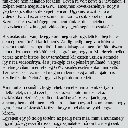
funkcióra nem hajlandó reagálni. Lévén rá volt kötve a Playstation 4
szépen benne megsült a GPU, amelynek következménye, hogy a
gép bekapcsolható, de képet nem ad. Ugyanez a szituáció a
videokártyával is, amely szintén működik, csak képet nem ad.
Szerencsére a számítógép nem ment tönkre, de ismételten
„élvezhetem” az integrált videokártya „erősségének csodáját”.
Biztosítás után van, de egyelőre még csak rögzítették a bejelentést,
de még nem történt kárfelmérés. Addig pedig meg van kötve a
kezem minden szempontból. Ennek túlságosan nem örülök, hiszen
nem tudom mennyit költhetek, vagy hogy hogyan. Mindezek mellett
persze az már biztos, hogy természeti kár esetén ugrik a garancia,
így hát a videokártya, és a játékgép csak pénzért javítható. Vagyis
lehetne javítani, mert elvileg GPU kisülés esetén kuka mindkettő.
Természetesen ez mellett még nem lenne elég a fülhallgatóm is
kezdte feladni életútját, így azt is pótolnom kellett.
Amit tudtam csinálni, hogy feljebb emeltettem a bankkártyám
hitelkeretét, s majd ezzel „játszadozva” pótolom ezeket az
eszközöket. Szükségszerűen kizárólag a TV és a játékgép,
amennyiben előbbi nem javítható. Habár nagyon bízom benne, hogy
igen, illetve a biztosító is fizet, hogy minél alacsonyabb legyen a
károm.
Egyetlen egy jó dolog történt, az pedig nem más, mint a munkahely.
Egyről jó, egyrészről rossz, hogy sajnálatos módon fix ideig csak