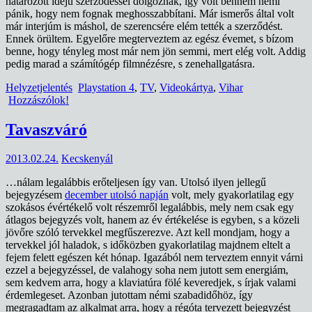
határozott idejű szerződéssel dolgoznak, így volt bennem némi
pánik, hogy nem fognak meghosszabbítani. Már ismerős által volt
már interjúm is máshol, de szerencsére elém tették a szerződést.
Ennek örültem. Egyelőre megterveztem az egész évemet, s bízom
benne, hogy tényleg most már nem jön semmi, mert elég volt. Addig
pedig marad a számítógép filmnézésre, s zenehallgatásra.
Helyzetjelentés
Playstation 4
,
TV
,
Videokártya
,
Vihar
Hozzászólok!
Tavaszváró
2013.02.24.
Kecskenyál
…nálam legalábbis erőteljesen így van. Utolsó ilyen jellegű
bejegyzésem
december utolsó napján
volt, mely gyakorlatilag egy
szokásos évértékelő volt részemről legalábbis, mely nem csak egy
átlagos bejegyzés volt, hanem az év értékelése is egyben, s a közeli
jövőre szóló tervekkel megfűszerezve. Azt kell mondjam, hogy a
tervekkel jól haladok, s időközben gyakorlatilag majdnem eltelt a
fejem felett egészen két hónap. Igazából nem terveztem ennyit várni
ezzel a bejegyzéssel, de valahogy soha nem jutott sem energiám,
sem kedvem arra, hogy a klaviatúra fölé keveredjek, s írjak valami
érdemlegeset. Azonban jutottam némi szabadidőhöz, így
megragadtam az alkalmat arra, hogy a régóta tervezett bejegyzést