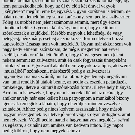
pótolt a délutáni, s esti itthoni vizuális szórakozások tömkelege, így
nem panaszkodhatok, hogy az új év előtt két órával vagyok
„kénytelen” megírni eme bejegyzést. Ugyan korábban is leírtam, de
nálam nem kiemelt ünnep sem a karácsony, sem pedig a szilveszter.
Főleg az utóbbi nem jelent számomra semmit, mert úgy érzem
kinőttem belőle. Gyermekként vágytam arra, hogy ne itthon
szórakozzak a szülőkkel. Később megvolt a lehetőség, de vagy
betegség, pénzhiány, esetleg a szórakozási forma illetve a hozzá
kapcsolódó társaság nem volt megfelelő. Ugyan már akkor sem volt
nagy kedv elmenni szórakozni, de mégis megtettem hat évvel
ezelőtt, de akkor rá kellett jönnöm, hogy ténylegesen nem jelent
nekem semmit az szilveszter, amit én csak fogyasztás ünnepeként
tartok számon. Egyrészről alapból nem vagyok az a típus, aki szeret
„muszájból” szórakozni, másrészről pedig a szilveszter is
ugyanolyan napnak számít, mint a többi. Egyetlen egy negatívum
van, amit rendkívül utálok benne, az pedig az eszetlen petárdázók
tömkelege, illetve a kulturált szórakozási forma, illetve hely hiányát.
Arról nem is beszélve, hogy nem is merek kilépni az utcára, így
amikor tavaly már este kellett haza pattyognom a munkából bizony
igencsak remegtek a lábaim, hogy elkerüljek minden veszélyes
szituációt. Ahhoz pedig nincs kedvem asszisztálni, hogy mások
hogyan részegednek le, illetve jó arcot vágjak olyan dologhoz, amit
nem élvezek. Végül pedig marad a hagyományos megoldás: sz*rni
az egészre, s csinálni azt, amihez van kedvem itthon. Egy napot
pedig kibírok, hogy nem megyek sehova.