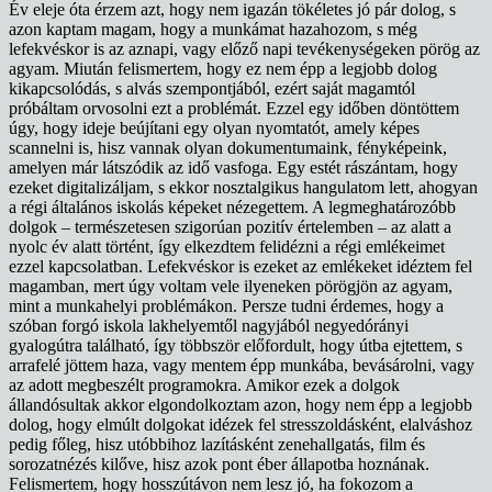
Év eleje óta érzem azt, hogy nem igazán tökéletes jó pár dolog, s
azon kaptam magam, hogy a munkámat hazahozom, s még
lefekvéskor is az aznapi, vagy előző napi tevékenységeken pörög az
agyam. Miután felismertem, hogy ez nem épp a legjobb dolog
kikapcsolódás, s alvás szempontjából, ezért saját magamtól
próbáltam orvosolni ezt a problémát. Ezzel egy időben döntöttem
úgy, hogy ideje beújítani egy olyan nyomtatót, amely képes
scannelni is, hisz vannak olyan dokumentumaink, fényképeink,
amelyen már látszódik az idő vasfoga. Egy estét rászántam, hogy
ezeket digitalizáljam, s ekkor nosztalgikus hangulatom lett, ahogyan
a régi általános iskolás képeket nézegettem. A legmeghatározóbb
dolgok – természetesen szigorúan pozitív értelemben – az alatt a
nyolc év alatt történt, így elkezdtem felidézni a régi emlékeimet
ezzel kapcsolatban. Lefekvéskor is ezeket az emlékeket idéztem fel
magamban, mert úgy voltam vele ilyeneken pörögjön az agyam,
mint a munkahelyi problémákon. Persze tudni érdemes, hogy a
szóban forgó iskola lakhelyemtől nagyjából negyedórányi
gyalogútra található, így többször előfordult, hogy útba ejtettem, s
arrafelé jöttem haza, vagy mentem épp munkába, bevásárolni, vagy
az adott megbeszélt programokra. Amikor ezek a dolgok
állandósultak akkor elgondolkoztam azon, hogy nem épp a legjobb
dolog, hogy elmúlt dolgokat idézek fel stresszoldásként, elalváshoz
pedig főleg, hisz utóbbihoz lazításként zenehallgatás, film és
sorozatnézés kilőve, hisz azok pont éber állapotba hoznának.
Felismertem, hogy hosszútávon nem lesz jó, ha fokozom a