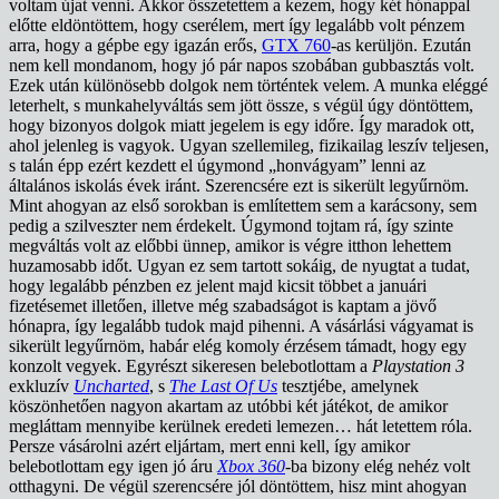
voltam újat venni. Akkor összetettem a kezem, hogy két hónappal
előtte eldöntöttem, hogy cserélem, mert így legalább volt pénzem
arra, hogy a gépbe egy igazán erős,
GTX 760
-as kerüljön. Ezután
nem kell mondanom, hogy jó pár napos szobában gubbasztás volt.
Ezek után különösebb dolgok nem történtek velem. A munka eléggé
leterhelt, s munkahelyváltás sem jött össze, s végül úgy döntöttem,
hogy bizonyos dolgok miatt jegelem is egy időre. Így maradok ott,
ahol jelenleg is vagyok. Ugyan szellemileg, fizikailag leszív teljesen,
s talán épp ezért kezdett el úgymond „honvágyam” lenni az
általános iskolás évek iránt. Szerencsére ezt is sikerült legyűrnöm.
Mint ahogyan az első sorokban is említettem sem a karácsony, sem
pedig a szilveszter nem érdekelt. Úgymond tojtam rá, így szinte
megváltás volt az előbbi ünnep, amikor is végre itthon lehettem
huzamosabb időt. Ugyan ez sem tartott sokáig, de nyugtat a tudat,
hogy legalább pénzben ez jelent majd kicsit többet a januári
fizetésemet illetően, illetve még szabadságot is kaptam a jövő
hónapra, így legalább tudok majd pihenni. A vásárlási vágyamat is
sikerült legyűrnöm, habár elég komoly érzésem támadt, hogy egy
konzolt vegyek. Egyrészt sikeresen belebotlottam a
Playstation 3
exkluzív
Uncharted
, s
The Last Of Us
tesztjébe, amelynek
köszönhetően nagyon akartam az utóbbi két játékot, de amikor
megláttam mennyibe kerülnek eredeti lemezen… hát letettem róla.
Persze vásárolni azért eljártam, mert enni kell, így amikor
belebotlottam egy igen jó áru
Xbox 360
-ba bizony elég nehéz volt
otthagyni. De végül szerencsére jól döntöttem, hisz mint ahogyan