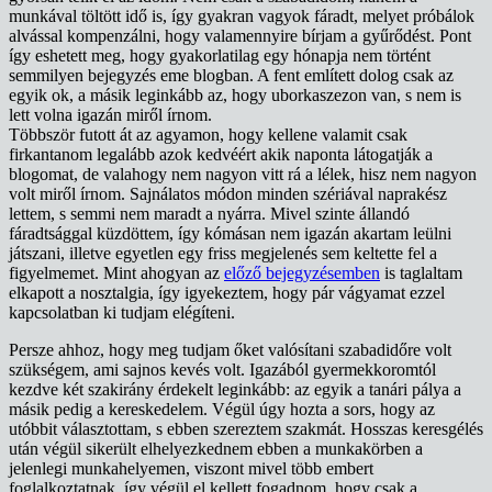
munkával töltött idő is, így gyakran vagyok fáradt, melyet próbálok
alvással kompenzálni, hogy valamennyire bírjam a gyűrődést. Pont
így eshetett meg, hogy gyakorlatilag egy hónapja nem történt
semmilyen bejegyzés eme blogban. A fent említett dolog csak az
egyik ok, a másik leginkább az, hogy uborkaszezon van, s nem is
lett volna igazán miről írnom.
Többször futott át az agyamon, hogy kellene valamit csak
firkantanom legalább azok kedvéért akik naponta látogatják a
blogomat, de valahogy nem nagyon vitt rá a lélek, hisz nem nagyon
volt miről írnom. Sajnálatos módon minden szériával naprakész
lettem, s semmi nem maradt a nyárra. Mivel szinte állandó
fáradtsággal küzdöttem, így kómásan nem igazán akartam leülni
játszani, illetve egyetlen egy friss megjelenés sem keltette fel a
figyelmemet. Mint ahogyan az
előző bejegyzésemben
is taglaltam
elkapott a nosztalgia, így igyekeztem, hogy pár vágyamat ezzel
kapcsolatban ki tudjam elégíteni.
Persze ahhoz, hogy meg tudjam őket valósítani szabadidőre volt
szükségem, ami sajnos kevés volt. Igazából gyermekkoromtól
kezdve két szakirány érdekelt leginkább: az egyik a tanári pálya a
másik pedig a kereskedelem. Végül úgy hozta a sors, hogy az
utóbbit választottam, s ebben szereztem szakmát. Hosszas keresgélés
után végül sikerült elhelyezkednem ebben a munkakörben a
jelenlegi munkahelyemen, viszont mivel több embert
foglalkoztatnak, így végül el kellett fogadnom, hogy csak a