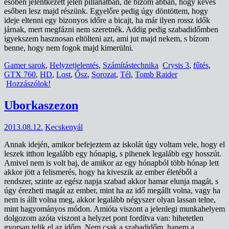
esőben jelentkezett jelen pillanatban, de bízom abban, hogy kevés
esőben lesz majd részünk. Egyelőre pedig úgy döntöttem, hogy
ideje eltenni egy bizonyos időre a bicajt, ha már ilyen rossz idők
járnak, mert megfázni nem szeretnék. Addig pedig szabadidőmben
igyekszem hasznosan eltölteni azt, ami jut majd nekem, s bízom
benne, hogy nem fogok majd kimerülni.
Gamer sarok
,
Helyzetjelentés
,
Számítástechnika
Crysis 3
,
fűtés
,
GTX 760
,
HD
,
Lost
,
Ősz
,
Sorozat
,
Tél
,
Tomb Raider
Hozzászólok!
Uborkaszezon
2013.08.12.
Kecskenyál
Annak idején, amikor befejeztem az iskolát úgy voltam vele, hogy el
leszek itthon legalább egy hónapig, s pihenek legalább egy hosszút.
Amivel nem is volt baj, de amikor az egy hónapból több hónap lett
akkor jött a felismerés, hogy ha kiveszik az ember életéből a
rendszer, szinte az egész napja szabad akkor hamar elunja magát, s
úgy érezheti magát az ember, mint ha az idő megállt volna, vagy ha
nem is állt volna meg, akkor legalább négyszer olyan lassan telne,
mint hagyományos módon. Amióta viszont a jelenlegi munkahelyem
dolgozom azóta viszont a helyzet pont fordítva van: hihetetlen
gyorsan telik el az időm. Nem csak a szabadidőm, hanem a