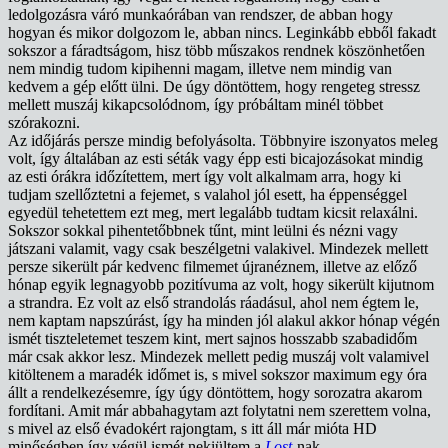
ledolgozásra váró munkaórában van rendszer, de abban hogy
hogyan és mikor dolgozom le, abban nincs. Leginkább ebből fakadt
sokszor a fáradtságom, hisz több műszakos rendnek köszönhetően
nem mindig tudom kipihenni magam, illetve nem mindig van
kedvem a gép előtt ülni. De úgy döntöttem, hogy rengeteg stressz
mellett muszáj kikapcsolódnom, így próbáltam minél többet
szórakozni.
Az időjárás persze mindig befolyásolta. Többnyire iszonyatos meleg
volt, így általában az esti séták vagy épp esti bicajozásokat mindig
az esti órákra időzítettem, mert így volt alkalmam arra, hogy ki
tudjam szellőztetni a fejemet, s valahol jól esett, ha éppenséggel
egyedül tehetettem ezt meg, mert legalább tudtam kicsit relaxálni.
Sokszor sokkal pihentetőbbnek tűnt, mint leülni és nézni vagy
játszani valamit, vagy csak beszélgetni valakivel. Mindezek mellett
persze sikerült pár kedvenc filmemet újranéznem, illetve az előző
hónap egyik legnagyobb pozitívuma az volt, hogy sikerült kijutnom
a strandra. Ez volt az első strandolás ráadásul, ahol nem égtem le,
nem kaptam napszúrást, így ha minden jól alakul akkor hónap végén
ismét tiszteletemet teszem kint, mert sajnos hosszabb szabadidőm
már csak akkor lesz. Mindezek mellett pedig muszáj volt valamivel
kitöltenem a maradék időmet is, s mivel sokszor maximum egy óra
állt a rendelkezésemre, így úgy döntöttem, hogy sorozatra akarom
fordítani. Amit már abbahagytam azt folytatni nem szerettem volna,
s mivel az első évadokért rajongtam, s itt áll már mióta HD
minőségben így végül ismét nekiültem a
Lost
-nak.