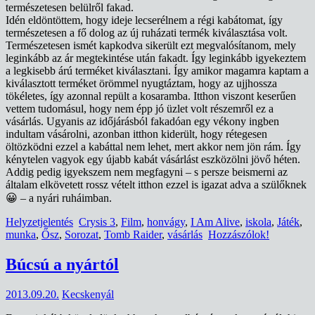
természetesen belülről fakad.
Idén eldöntöttem, hogy ideje lecserélnem a régi kabátomat, így
természetesen a fő dolog az új ruházati termék kiválasztása volt.
Természetesen ismét kapkodva sikerült ezt megvalósítanom, mely
leginkább az ár megtekintése után fakadt. Így leginkább igyekeztem
a legkisebb árú terméket kiválasztani. Így amikor magamra kaptam a
kiválasztott terméket örömmel nyugtáztam, hogy az ujjhossza
tökéletes, így azonnal repült a kosaramba. Itthon viszont keserűen
vettem tudomásul, hogy nem épp jó üzlet volt részemről ez a
vásárlás. Ugyanis az időjárásból fakadóan egy vékony ingben
indultam vásárolni, azonban itthon kiderült, hogy rétegesen
öltözködni ezzel a kabáttal nem lehet, mert akkor nem jön rám. Így
kénytelen vagyok egy újabb kabát vásárlást eszközölni jövő héten.
Addig pedig igyekszem nem megfagyni – s persze beismerni az
általam elkövetett rossz vételt itthon ezzel is igazat adva a szülőknek
😀 – a nyári ruháimban.
Helyzetjelentés
Crysis 3
,
Film
,
honvágy
,
I Am Alive
,
iskola
,
Játék
,
munka
,
Ősz
,
Sorozat
,
Tomb Raider
,
vásárlás
Hozzászólok!
Búcsú a nyártól
2013.09.20.
Kecskenyál