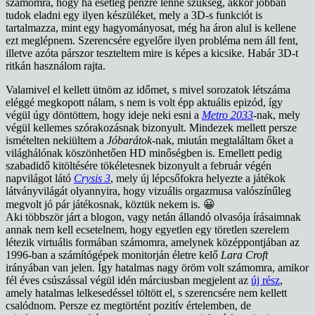
számomra, hogy ha esetleg pénzre lenne szükség, akkor jobban
tudok eladni egy ilyen készüléket, mely a 3D-s funkciót is
tartalmazza, mint egy hagyományosat, még ha áron alul is kellene
ezt meglépnem. Szerencsére egyelőre ilyen probléma nem áll fent,
illetve azóta párszor teszteltem mire is képes a kicsike. Habár 3D-t
ritkán használom rajta.
Valamivel el kellett ütnöm az időmet, s mivel sorozatok létszáma
eléggé megkopott nálam, s nem is volt épp aktuális epizód, így
végül úgy döntöttem, hogy ideje neki esni a
Metro 2033
-nak, mely
végül kellemes szórakozásnak bizonyult. Mindezek mellett persze
ismételten nekiültem a
Jóbarátok
-nak, miután megtaláltam őket a
világhálónak köszönhetően HD minőségben is. Emellett pedig
szabadidő kitöltésére tökéletesnek bizonyult a február végén
napvilágot látó
Crysis 3
, mely új lépcsőfokra helyezte a játékok
látványvilágát olyannyira, hogy vizuális orgazmusa valószínűleg
megvolt jó pár játékosnak, köztük nekem is. 😀
Aki többször járt a blogon, vagy netán állandó olvasója írásaimnak
annak nem kell ecsetelnem, hogy egyetlen egy töretlen szerelem
létezik virtuális formában számomra, amelynek középpontjában az
1996-ban a számítógépek monitorján életre kelő
Lara Croft
irányában van jelen. Így hatalmas nagy öröm volt számomra, amikor
fél éves csúszással végül idén márciusban megjelent az
új rész
,
amely hatalmas lelkesedéssel töltött el, s szerencsére nem kellett
csalódnom. Persze ez megtörtént pozitív értelemben, de