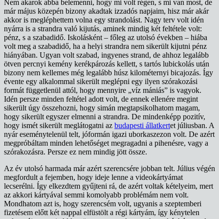
Nem akarok abba belemenni, hogy mi volt régen, s mi van most, de
már május közepén bizony akadtak izzadós napjaim, hisz már akár
akkor is megléphettem volna egy strandolást. Nagy terv volt idén
nyárra is a strandra való kijutás, aminek mindig két feltétele volt:
pénz, s a szabadidő. Iskolásként – főleg az utolsó években – hiába
volt meg a szabadidő, ha a helyi strandra nem sikerült kijutni pénz
hiányában. Ugyan volt szabad, ingyenes strand, de ahhoz legalább
ötven percnyi kemény kerékpározás kellett, s tartós lubickolás után
bizony nem kellemes még legalább húsz kilométernyi bicajozás. Így
évente egy alkalommal sikerült meglépni egy ilyen szórakozási
formát függetlenül attól, hogy mennyire „víz mániás” is vagyok.
Idén persze minden feltétel adott volt, de ennek ellenére megint
sikerült úgy összehozni, hogy simán megtapsikolhatom magam,
hogy sikerült egyszer elmenni a strandra. De mindenképp pozitív,
hogy ismét sikerült meglátogatni az
budapesti állatkert
et júliusban. A
nyár eseménytelenül telt, jóformán igazi uborkaszezon volt. De azért
megpróbáltam minden lehetőséget megragadni a pihenésre, vagy a
szórakozásra. Persze ez nem mindig jött össze.
Az év utolsó harmada már azért szerencsére jobban telt. Július végén
megfordult a fejemben, hogy ideje lenne a videokártyámat
lecserélni. Így elkezdtem gyűjteni rá, de azért voltak kételyeim, mert
az akkori kártyával semmi komolyabb problémám nem volt.
Mondhatom azt is, hogy szerencsém volt, ugyanis a szeptemberi
fizetésem előtt két nappal elfüstölt a régi kártyám, így kénytelen