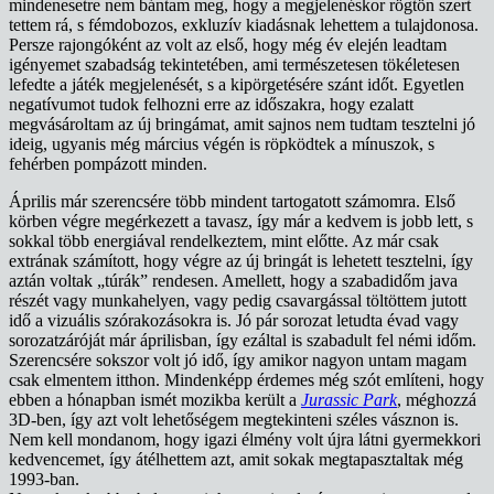
mindenesetre nem bántam meg, hogy a megjelenéskor rögtön szert
tettem rá, s fémdobozos, exkluzív kiadásnak lehettem a tulajdonosa.
Persze rajongóként az volt az első, hogy még év elején leadtam
igényemet szabadság tekintetében, ami természetesen tökéletesen
lefedte a játék megjelenését, s a kipörgetésére szánt időt. Egyetlen
negatívumot tudok felhozni erre az időszakra, hogy ezalatt
megvásároltam az új bringámat, amit sajnos nem tudtam tesztelni jó
ideig, ugyanis még március végén is röpködtek a mínuszok, s
fehérben pompázott minden.
Április már szerencsére több mindent tartogatott számomra. Első
körben végre megérkezett a tavasz, így már a kedvem is jobb lett, s
sokkal több energiával rendelkeztem, mint előtte. Az már csak
extrának számított, hogy végre az új bringát is lehetett tesztelni, így
aztán voltak „túrák” rendesen. Amellett, hogy a szabadidőm java
részét vagy munkahelyen, vagy pedig csavargással töltöttem jutott
idő a vizuális szórakozásokra is. Jó pár sorozat letudta évad vagy
sorozatzáróját már áprilisban, így ezáltal is szabadult fel némi időm.
Szerencsére sokszor volt jó idő, így amikor nagyon untam magam
csak elmentem itthon. Mindenképp érdemes még szót említeni, hogy
ebben a hónapban ismét mozikba került a
Jurassic Park
, méghozzá
3D-ben, így azt volt lehetőségem megtekinteni széles vásznon is.
Nem kell mondanom, hogy igazi élmény volt újra látni gyermekkori
kedvencemet, így átélhettem azt, amit sokak megtapasztaltak még
1993-ban.