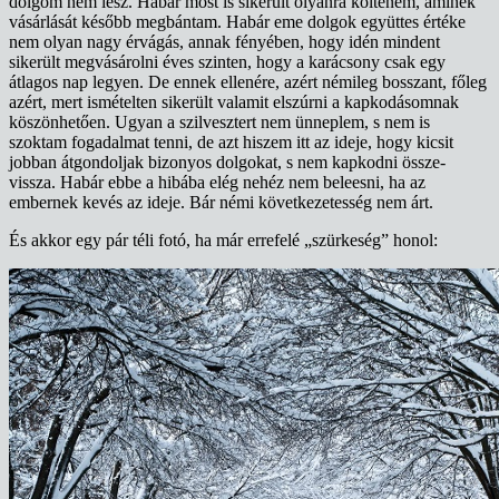
dolgom nem lesz. Habár most is sikerült olyanra költenem, aminek
vásárlását később megbántam. Habár eme dolgok együttes értéke
nem olyan nagy érvágás, annak fényében, hogy idén mindent
sikerült megvásárolni éves szinten, hogy a karácsony csak egy
átlagos nap legyen. De ennek ellenére, azért némileg bosszant, főleg
azért, mert ismételten sikerült valamit elszúrni a kapkodásomnak
köszönhetően. Ugyan a szilvesztert nem ünneplem, s nem is
szoktam fogadalmat tenni, de azt hiszem itt az ideje, hogy kicsit
jobban átgondoljak bizonyos dolgokat, s nem kapkodni össze-
vissza. Habár ebbe a hibába elég nehéz nem beleesni, ha az
embernek kevés az ideje. Bár némi következetesség nem árt.
És akkor egy pár téli fotó, ha már errefelé „szürkeség” honol: