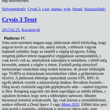
régi kedvenceket.
Helyzetjelentés
Crysis 3
,
Lost
,
munka
,
nyár
,
Strand
Hozzászólok!
Crysis 3 Teszt
2013.02.25.
Kecskenyál
Platform:
PC
Soha nem tartottam magam nagy játékosnak abból kifolyólag, hogy
nagyon kevés az olyan cím, amely tetszik, s többször vagyok
hajlandó nekiülni, hogy az elejétől a végéig kivigyem. Eddig
rengeteg játékot tettem magamévá végigjátszás szempontjából, s
csak kevés volt az, amelyiknek másodjára is nekiültem, s ebből még
kevesebb, aminek a végére is értem. Ezekből pedig elenyésző
mennyiséget vásároltam meg eredeti lemezen, de persze többségük
egy 70-80%-os leárazásnak köszönhetően váltak a gyűjteményem
részévé. A játékosok többsége statisztikák szerint FPS, RPG és
egyéb játékok vezetik a népszerűségi listákat. Bevallom őszintén –
főleg tavaly eszközölt nagyobb gépfejlesztés után – valahol irigylem
is őket. Rengeteg nagyobb cím látott napvilágot az utóbbi időben, s
sajnálom ilyenkor, hogy nem a többséghez tartozom. Minden
bizonnyal remekül szórakoznék. Így csak húzom a szemöldökömet,
amikor előkerül a
Dead Space 3
vagy
Metro 2033
. Előbbi húsz perc
után került a lomtárba, utóbbinak is négyszer ültem neki, mire