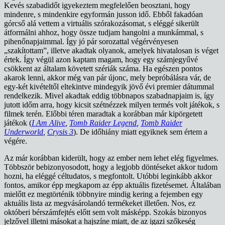
Kevés szabadidőt igyekeztem megfelelően beosztani, hogy
mindenre, s mindenkire egyformán jusson idő. Ebből fakadóan
górcső alá vettem a virtuális szórakozásomat, s eléggé sikerült
átformálni ahhoz, hogy össze tudjam hangolni a munkámmal, s
pihenőnapjaimmal. Így jó pár sorozattal végérvényesen
„szakítottam”, illetve akadtak olyanok, amelyek hivatalosan is véget
értek. Így végül azon kaptam magam, hogy egy számjegyűvé
csökkent az általam követett szériák száma. Ha egészen pontos
akarok lenni, akkor még van pár újonc, mely bepróbálásra vár, de
egy-két kivételtől eltekintve mindegyik jövő évi premier dátummal
rendelkezik. Mivel akadtak eddig többnapos szabadnapjaim is, így
jutott időm arra, hogy kicsit szétnézzek milyen termés volt játékok, s
filmek terén. Előbbi téren maradtak a korábban már kipörgetett
játékok (
I Am Alive
,
Tomb Raider Legend
,
Tomb Raider
Underworld
,
Crysis 3
). De időhiány miatt egyiknek sem értem a
végére.
Az már korábban kiderült, hogy az ember nem lehet elég figyelmes.
Többször bebizonyosodott, hogy a legjobb döntéseket akkor tudom
hozni, ha eléggé céltudatos, s megfontolt. Utóbbi leginkább akkor
fontos, amikor épp megkapom az épp aktuális fizetésemet. Általában
mielőtt ez megtörténik többnyire mindig kering a fejemben egy
aktuális lista az megvásárolandó termékeket illetően. Nos, ez
októberi bérszámfejtés előtt sem volt másképp. Szokás bizonyos
jelzővel illetni másokat a hajszíne miatt, de az igazi szőkeség