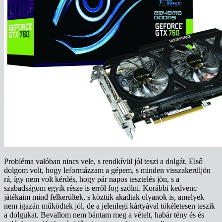
Probléma valóban nincs vele, s rendkívül jól teszi a dolgát. Első
dolgom volt, hogy leformázzam a gépem, s minden visszakerüljön
rá, így nem volt kérdés, hogy pár napos tesztelés jön, s a
szabadságom egyik része is erről fog szólni. Korábbi kedvenc
játékaim mind felkerültek, s köztük akadtak olyanok is, amelyek
nem igazán működtek jól, de a jelenlegi kártyával tökéletesen teszik
a dolgukat. Bevallom nem bántam meg a vételt, habár tény és és