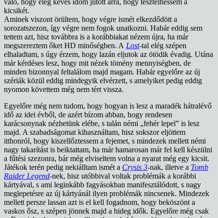
való, hogy elég kevés időm jutott arra, hogy tesztelhessem a
kicsikét.
Aminek viszont örültem, hogy végre ismét elkezdődött a
sorozatszezon, így végre nem fogok unatkozni. Habár eddig sem
tettem azt, hisz továbbra is a korábbiakat nézem újra, ha már
megszereztem őket HD minőségben. A
Lost
-tal elég szépen
elhaladtam, s úgy érzem, hogy lazán eljutok az ötödik évadig. Utána
már kérdéses lesz, hogy mit nézek tömény mennyiségben, de
minden bizonnyal feltalálom majd magam. Habár egyelőre az új
szériák közül eddig mindegyik elvérzett, s amelyiket pedig eddig
nyomon követtem még nem tért vissza.
Egyelőre még nem tudom, hogy hogyan is lesz a maradék hátralévő
idő az idei évből, de azért bízom abban, hogy rendesen
karácsonynak nézhetünk elébe, s talán némi „fehér lepel” is lesz
majd. A szabadságomat kihasználtam, hisz sokszor eljöttem
itthonról, hogy kiszellőztessem a fejemet, s mindezek mellett némi
nagy takarítást is beiktattam, ha már hamarosan már fel kell készülni
a fűtési szezonra, bár még elviseltem volna a nyarat még egy kicsit.
Játékok terén pedig nekiálltam ismét a
Crysis 3
-nak, illetve a
Tomb
Raider Legend
-nek, hisz utóbbival voltak problémák a korábbi
kártyával, s ami leginkább fagyásokban manifesztálódott, s nagy
meglepetésre az új kártyánál ilyen problémák nincsenek. Mindezek
mellett persze lassan azt is el kell fogadnom, hogy beköszönt a
vaskos ősz, s szépen jönnek majd a hideg idők. Egyelőre még csak