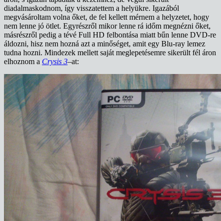
diadalmaskodnom, így visszatettem a helyükre. Igazából
megvásároltam volna őket, de fel kellett mérnem a helyzetet, hogy
nem lenne jó ötlet. Egyrészről mikor lenne rá időm megnézni őket,
másrészről pedig a tévé Full HD felbontása miatt bűn lenne DVD-re
áldozni, hisz nem hozná azt a minőséget, amit egy Blu-ray lemez
tudna hozni. Mindezek mellett saját meglepetésemre sikerült fél áron
elhoznom a
Crysis 3
–
at: