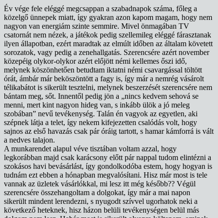
Év vége fele eléggé megcsappan a szabadnapok száma, főleg a
közelgő ünnepek miatt, így gyakran azon kapom magam, hogy nem
nagyon van energiám szinte semmire. Mivel önmagában TV
csatornát nem nézek, a játékok pedig szellemileg eléggé fárasztanak
ilyen állapotban, ezért maradtak az elmúlt időben az általam követett
sorozatok, vagy pedig a zenehallgatás. Szerencsére azért november
közepéig olykor-olykor azért előjött némi kellemes őszi idő,
melynek köszönhetően betudtam iktatni némi csavargással töltött
órát, ámbár már beköszöntött a fagy is, így már a nemrég vásárolt
télikabátot is sikerült tesztelni, melynek beszerzését szerencsére nem
bántam meg, sőt. Innentől pedig jön a „nincs kedvem sehová se
menni, mert kint nagyon hideg van, s inkább ülök a jó meleg
szobában” nevű tevékenység. Talán én vagyok az egyetlen, aki
szépnek látja a telet, így nekem kifejezetten csalódás volt, hogy
sajnos az első havazás csak pár óráig tartott, s hamar kámforrá is vált
a nedves talajon.
A munkarendet alapul véve tisztában voltam azzal, hogy
legkorábban majd csak karácsony előtt pár nappal tudom elintézni a
szokásos havi bevásárlást, így gondolkodóba estem, hogy hogyan is
tudnám ezt ebben a hónapban megvalósítani. Hisz már most is tele
vannak az üzletek vásárlókkal, mi lesz itt még később?? Végül
szerencsére összehangoltam a dolgokat, így már a mai napon
sikerült mindent lerendezni, s nyugodt szívvel ugorhatok neki a
következő heteknek, hisz házon belüli tevékenységen belül más