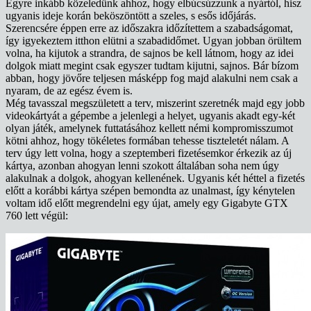
Egyre inkább közeledünk ahhoz, hogy elbúcsúzzunk a nyártól, hisz
ugyanis ideje korán beköszöntött a szeles, s esős időjárás.
Szerencsére éppen erre az időszakra időzítettem a szabadságomat,
így igyekeztem itthon elütni a szabadidőmet. Ugyan jobban örültem
volna, ha kijutok a strandra, de sajnos be kell látnom, hogy az idei
dolgok miatt megint csak egyszer tudtam kijutni, sajnos. Bár bízom
abban, hogy jövőre teljesen másképp fog majd alakulni nem csak a
nyaram, de az egész évem is.
Még tavasszal megszületett a terv, miszerint szeretnék majd egy jobb
videokártyát a gépembe a jelenlegi a helyet, ugyanis akadt egy-két
olyan játék, amelynek futtatásához kellett némi kompromisszumot
kötni ahhoz, hogy tökéletes formában tehesse tiszteletét nálam. A
terv úgy lett volna, hogy a szeptemberi fizetésemkor érkezik az új
kártya, azonban ahogyan lenni szokott általában soha nem úgy
alakulnak a dolgok, ahogyan kellenének. Ugyanis két héttel a fizetés
előtt a korábbi kártya szépen bemondta az unalmast, így kénytelen
voltam idő előtt megrendelni egy újat, amely egy Gigabyte GTX
760 lett végül: