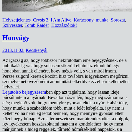
Helyzetjelentés
Crysis 3
,
I Am Alive
,
Karácsony
,
munka
,
Sorozat
,
Szilveszter
,
Tomb Raider
Hozzászólok!
Honvágy
2013.11.02.
Kecskenyál
Az igazság az, hogy többször nekifutottam eme bejegyzésnek, de a
publikálásig valahogy sohasem sikerült eljutni az elmúlt bő egy
hónapban annak ellenére, hogy mégis volt, s van miről írnom.
Persze szigorú keretek között, hisz továbbra is igyekszem megőrizni
személyemet övező némi anonimitást elkerülve ezzel pár kellemetlen
helyzetet.
Legutolsó bejegyzésem
ben épp azt taglaltam, hogy lassan ideje
búcsút inteni a nyárnak. Bevallom őszintén, hogy még számomra is
elég meglepő volt, hogy mennyire gyorsan eltelt a nyár. Habár tény,
hogy munka a szabadidőm több, mint a felét lefoglalta, így nem is
kellett volna némileg ledöbbennem, hogy mennyire gyorsan eltelt
közel négy hónap. Azóta természetesen már átrendeződtek a dolgok,
így igyekeztem hozzászoktatni magam a gondolathoz, hogy most
már jönnek a hideg reggelek, tűrhető hőmérsékletű nappalok, s a