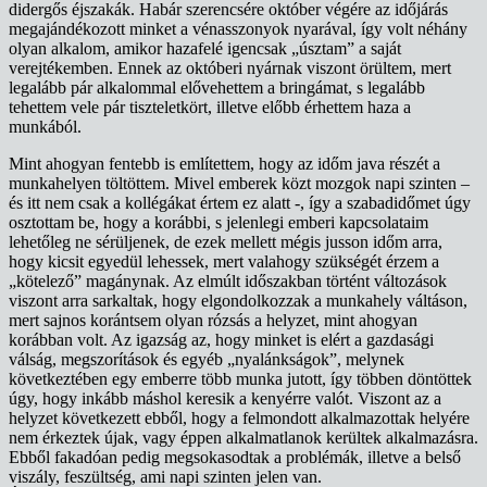
didergős éjszakák. Habár szerencsére október végére az időjárás
megajándékozott minket a vénasszonyok nyarával, így volt néhány
olyan alkalom, amikor hazafelé igencsak „úsztam” a saját
verejtékemben. Ennek az októberi nyárnak viszont örültem, mert
legalább pár alkalommal elővehettem a bringámat, s legalább
tehettem vele pár tiszteletkört, illetve előbb érhettem haza a
munkából.
Mint ahogyan fentebb is említettem, hogy az időm java részét a
munkahelyen töltöttem. Mivel emberek közt mozgok napi szinten –
és itt nem csak a kollégákat értem ez alatt -, így a szabadidőmet úgy
osztottam be, hogy a korábbi, s jelenlegi emberi kapcsolataim
lehetőleg ne sérüljenek, de ezek mellett mégis jusson időm arra,
hogy kicsit egyedül lehessek, mert valahogy szükségét érzem a
„kötelező” magánynak. Az elmúlt időszakban történt változások
viszont arra sarkaltak, hogy elgondolkozzak a munkahely váltáson,
mert sajnos korántsem olyan rózsás a helyzet, mint ahogyan
korábban volt. Az igazság az, hogy minket is elért a gazdasági
válság, megszorítások és egyéb „nyalánkságok”, melynek
következtében egy emberre több munka jutott, így többen döntöttek
úgy, hogy inkább máshol keresik a kenyérre valót. Viszont az a
helyzet következett ebből, hogy a felmondott alkalmazottak helyére
nem érkeztek újak, vagy éppen alkalmatlanok kerültek alkalmazásra.
Ebből fakadóan pedig megsokasodtak a problémák, illetve a belső
viszály, feszültség, ami napi szinten jelen van.