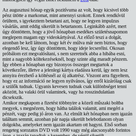
Az augusztusi hónap egyik pozitívuma az volt, hogy kicsivel több
pénz ütötte a markomat, mint amennyi szokott. Ennek rendkívül
örültem, s igyekeztem betartani azt, hogy ne legyen impulzus
vásárlás, amit eddig sikerült is betartanom. Leginkább azért, mert
úgy döntöttem, hogy a jövő hónapban esedékes születésnapomon
meglepem magam egy videokártyával. Az előző teszi a dolgát,
azonban be kell látnom, hogy két év múlva már nem biztos, hogy
elegendő lesz, így úgy döntöttem, hogy ideje lecserélni. Okosan
próbálom ezt megvalósítani, s nem szeretnék abba a hibába esni,
mint a nagyobb költekezéseknél, hogy szinte alig maradt pénzem.
Így ebben a hónapban egy bizonyos összeget megtartok a
következőre, illetve a jelenlegi kártya eladásra kerül, így nem lesz
annyira érezhető a költésnél az új alkatrész. Viszont arra figyeltem,
hogy ez az információ ne legyen nyilvános, így erről kizárólag csak
a szülők tudnak. Ugyanis kevesen tudnak csak különbséget tenni
aközött, ha valaki örül valaminek, vagy ha rosszindulatúan
dicsekszik.
Amikor megkapom a fizetést többnyire a közeli műszaki boltba
megyek, s megnézem, hogy hátha találok valamit, ami megéri a
pénzét, vagy pedig jó áron van. Az elmúlt két hónapban nem igazán
találtam semmit, azonban pár napja sikerült belebotlanom olyan
dolgokba, amelyeket nem igazán akartam ott hagyni. Első sorban
rengeteg sorozatos DVD volt 1990 vagy még alacsonyabb forintos
áron, s igazán tapadtak a kezemhez, de végül sikerült