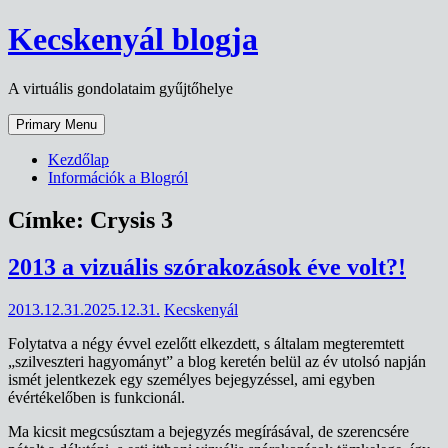
Skip
Kecskenyál blogja
to
content
A virtuális gondolataim gyűjtőhelye
Primary Menu
Kezdőlap
Információk a Blogról
Címke:
Crysis 3
2013 a vizuális szórakozások éve volt?!
2013.12.31.
2025.12.31.
Kecskenyál
Folytatva a négy évvel ezelőtt elkezdett, s általam megteremtett
„szilveszteri hagyományt” a blog keretén belül az év utolsó napján
ismét jelentkezek egy személyes bejegyzéssel, ami egyben
évértékelőben is funkcionál.
Ma kicsit megcsúsztam a bejegyzés megírásával, de szerencsére