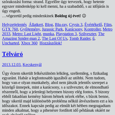
szórakozási forma: strand. Egyelőre úgy tervezek, hogy hetente
egyszer mindenképp ki kell menni, ha a szabadidő, s az időjárás is
úgy engedi.
…végezetül pedig mindenkinek
Boldog új évet!
😉
Helyzetjelentés
Állatkert
,
Blog
,
Blu-ray
,
Crysis 3
,
Évértékelő
,
Film
,
GTX 760
,
Gyűjtemény
,
Jurassic Park
,
Karácsony
,
Kontroller
,
Metro
2033
,
Metro: Last Light
,
munka
,
Playstation 3
,
Szilveszter
,
The
Amazing Spider-man 2
,
The Last Of Us
,
Tomb Raider
,
ű
,
Uncharted
,
Xbox 360
Hozzászólok!
Télváró
2013.12.03.
Kecskenyál
Úgy érzem sikerült felkészülnöm lelkileg, szellemileg, s fizikailag
egyaránt. Habár a legfontosabb igazából az utóbbi. Nem tudom,
hogy van-e olyan munkahely, ahol nem játszik jelentős szerepet a
közelgő ünnepek, mint a karácsony, s a szilveszter, de elmondható
részemről, hogy a jelenlegi helyemen bizony elég fontos. S bizony
ebből fakadóan kemény három hétnek nézek elébe, s bízok benne,
hogy sikerül majd különösebb probléma nélkül átvészelnem ezt a kis
időszakot. Ennek kapcsán pedig az elmúlt két hétben megragadtam
minden alkalmat, hogy a pihenésre fordított idő példának okáért ne
csak alvásról szóljon.