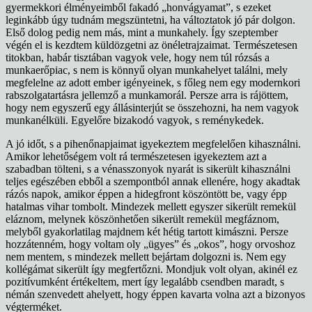
gyermekkori élményeimből fakadó „honvágyamat”, s ezeket
leginkább úgy tudnám megszüntetni, ha változtatok jó pár dolgon.
Első dolog pedig nem más, mint a munkahely. Így szeptember
végén el is kezdtem küldözgetni az önéletrajzaimat. Természetesen
titokban, habár tisztában vagyok vele, hogy nem túl rózsás a
munkaerőpiac, s nem is könnyű olyan munkahelyet találni, mely
megfelelne az adott ember igényeinek, s főleg nem egy modernkori
rabszolgatartásra jellemző a munkamorál. Persze arra is rájöttem,
hogy nem egyszerű egy állásinterjút se összehozni, ha nem vagyok
munkanélküli. Egyelőre bizakodó vagyok, s reménykedek.
A jó időt, s a pihenőnapjaimat igyekeztem megfelelően kihasználni.
Amikor lehetőségem volt rá természetesen igyekeztem azt a
szabadban tölteni, s a vénasszonyok nyarát is sikerült kihasználni
teljes egészében ebből a szempontból annak ellenére, hogy akadtak
rázós napok, amikor éppen a hidegfront köszöntött be, vagy épp
hatalmas vihar tombolt. Mindezek mellett egyszer sikerült remekül
eláznom, melynek köszönhetően sikerült remekül megfáznom,
melyből gyakorlatilag majdnem két hétig tartott kimászni. Persze
hozzátenném, hogy voltam oly „ügyes” és „okos”, hogy orvoshoz
nem mentem, s mindezek mellett bejártam dolgozni is. Nem egy
kollégámat sikerült így megfertőzni. Mondjuk volt olyan, akinél ez
pozitívumként értékeltem, mert így legalább csendben maradt, s
némán szenvedett ahelyett, hogy éppen kavarta volna azt a bizonyos
végterméket.