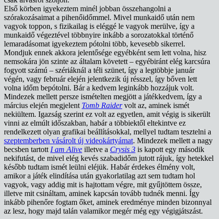
Első körben igyekeztem minél jobban összehangolni a
szórakozásaimat a pihenőidőmmel. Mivel munkaidő után nem
vagyok toppon, s fizikailag is eléggé le vagyok merülve, így a
munkaidő végeztével többnyire inkább a sorozatokkal történő
lemaradásomat igyekeztem pótolni több, kevesebb sikerrel.
Mondjuk ennek akkora jelentősége egyébként sem lett volna, hisz
nemsokára jön szinte az általam követett – egyébiránt elég karcsúra
fogyott számú – szériáknál a téli szünet, így a legtöbbje január
végén, vagy február elején jelentkezik új résszel, így bőven lett
volna időm bepótolni. Bár a kedvem leginkább hozzájuk volt.
Mindezek mellett persze ismételten megjött a játékkedvem, így a
március elején megjelent
Tomb Raider
volt az, aminek ismét
nekiültem. Igazság szerint ez volt az egyetlen, amit végig is sikerült
vinni az elmúlt időszakban, habár a többiektől eltekintve ez
rendelkezett olyan grafikai beállításokkal, mellyel tudtam tesztelni a
szeptemberben vásárolt új videokártyámat
. Mindezek mellett a nagy
becsben tartott
I am Alive
illetve a
Crysis 3
is kapott egy második
nekifutást, de mivel elég kevés szabadidőm jutott rájuk, így hetekkel
később tudtam ismét leülni eléjük. Habár érdekes élmény volt,
amikor a játék elindítása után gyakorlatilag azt sem tudtam hol
vagyok, vagy addig mit is hajtottam végre, mit gyűjtöttem össze,
illetve mit csináltam, aminek kapcsán tovább tudnék menni. Így
inkább pihenőre fogtam őket, aminek eredménye minden bizonnyal
az lesz, hogy majd talán valamikor megér még egy végigjátszást.