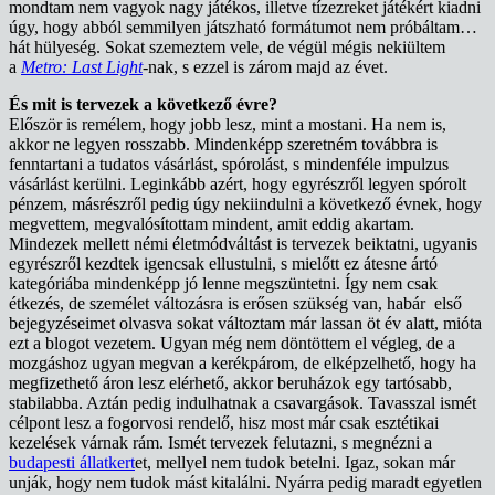
mondtam nem vagyok nagy játékos, illetve tízezreket játékért kiadni
úgy, hogy abból semmilyen játszható formátumot nem próbáltam…
hát hülyeség. Sokat szemeztem vele, de végül mégis nekiültem
a
Metro: Last Light
-nak, s ezzel is zárom majd az évet.
És mit is tervezek a következő évre?
Először is remélem, hogy jobb lesz, mint a mostani. Ha nem is,
akkor ne legyen rosszabb. Mindenképp szeretném továbbra is
fenntartani a tudatos vásárlást, spórolást, s mindenféle impulzus
vásárlást kerülni. Leginkább azért, hogy egyrészről legyen spórolt
pénzem, másrészről pedig úgy nekiindulni a következő évnek, hogy
megvettem, megvalósítottam mindent, amit eddig akartam.
Mindezek mellett némi életmódváltást is tervezek beiktatni, ugyanis
egyrészről kezdtek igencsak ellustulni, s mielőtt ez átesne ártó
kategóriába mindenképp jó lenne megszüntetni. Így nem csak
étkezés, de személet változásra is erősen szükség van, habár első
bejegyzéseimet olvasva sokat változtam már lassan öt év alatt, mióta
ezt a blogot vezetem. Ugyan még nem döntöttem el végleg, de a
mozgáshoz ugyan megvan a kerékpárom, de elképzelhető, hogy ha
megfizethető áron lesz elérhető, akkor beruházok egy tartósabb,
stabilabba. Aztán pedig indulhatnak a csavargások. Tavasszal ismét
célpont lesz a fogorvosi rendelő, hisz most már csak esztétikai
kezelések várnak rám. Ismét tervezek felutazni, s megnézni a
budapesti állatkert
et, mellyel nem tudok betelni. Igaz, sokan már
unják, hogy nem tudok mást kitalálni. Nyárra pedig maradt egyetlen