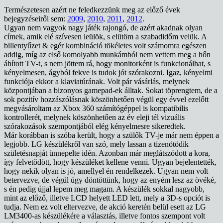
Természetesen azért ne feledkezzünk meg az előző évek
bejegyzéseiről sem:
2009
,
2010
,
2011
,
2012
.
Ugyan nem vagyok nagy játék rajongó, de azért akadnak olyan
címek, amik elé szívesen leülök, s elütöm a szabadidőm velük. A
billentyűzet & egér kombináció tökéletes volt számomra egészen
addig, míg az első komolyabb munkámból nem vettem meg a hőn
áhított TV-t, s nem jöttem rá, hogy monitorként is funkcionálhat, s
kényelmesen, ágyból fekve is tudok jót szórakozni. Igaz, kényelmi
funkciója ekkor a klaviatúrának. Volt pár vásárlás, melynek
központjában a bizonyos gamepad-ek álltak. Sokat töprengtem, de a
sok pozitív hozzászólásnak köszönhetően végül egy évvel ezelőtt
megvásároltam az Xbox 360 számítógéppel is kompatibilis
kontrollerét, melynek köszönhetően az év eleji tél vizuális
szórakozások szempontjából elég kényelmesre sikeredtek.
Már korábban is szóba került, hogy a szülők TV-je már nem éppen a
legjobb. LG készülékről van szó, mely lassan a tizenötödik
születésnapját ünnepelte idén. Azonban már meglátszódott a kora,
így felvetődött, hogy készüléket kellene venni. Ugyan bejelentették,
hogy nekik olyan is jó, amellyel én rendelkezek. Ugyan nem volt
betervezve, de végül úgy döntöttünk, hogy az enyém lesz az övéké,
s én pedig újjal lepem meg magam. A készülék sokkal nagyobb,
mint az előző, illetve LCD helyett LED lett, mely a 3D-s opciót is
tudja. Nem ez volt eltervezve, de akció keretén belül esett az LG
LM3400-as készülékére a választás, illetve fontos szempont volt