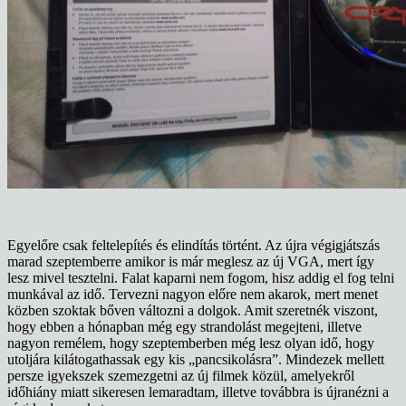
Egyelőre csak feltelepítés és elindítás történt. Az újra végigjátszás
marad szeptemberre amikor is már meglesz az új VGA, mert így
lesz mivel tesztelni. Falat kaparni nem fogom, hisz addig el fog telni
munkával az idő. Tervezni nagyon előre nem akarok, mert menet
közben szoktak bőven változni a dolgok. Amit szeretnék viszont,
hogy ebben a hónapban még egy strandolást megejteni, illetve
nagyon remélem, hogy szeptemberben még lesz olyan idő, hogy
utoljára kilátogathassak egy kis „pancsikolásra”. Mindezek mellett
persze igyekszek szemezgetni az új filmek közül, amelyekről
időhiány miatt sikeresen lemaradtam, illetve továbbra is újranézni a