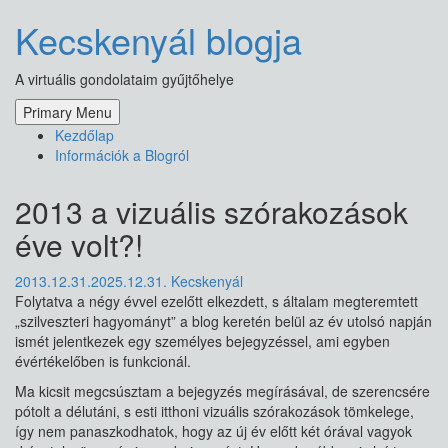
Skip
Kecskenyál blogja
to
content
A virtuális gondolataim gyűjtőhelye
Primary Menu
Kezdőlap
Információk a Blogról
2013 a vizuális szórakozások
éve volt?!
2013.12.31.
2025.12.31.
Kecskenyál
Folytatva a négy évvel ezelőtt elkezdett, s általam megteremtett
„szilveszteri hagyományt” a blog keretén belül az év utolsó napján
ismét jelentkezek egy személyes bejegyzéssel, ami egyben
évértékelőben is funkcionál.
Ma kicsit megcsúsztam a bejegyzés megírásával, de szerencsére
pótolt a délutáni, s esti itthoni vizuális szórakozások tömkelege,
így nem panaszkodhatok, hogy az új év előtt két órával vagyok