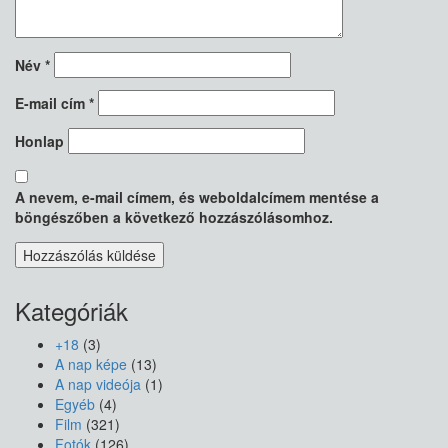
Név
*
E-mail cím
*
Honlap
A nevem, e-mail címem, és weboldalcímem mentése a
böngészőben a következő hozzászólásomhoz.
Kategóriák
+18
(3)
A nap képe
(13)
A nap videója
(1)
Egyéb
(4)
Film
(321)
Fotók
(126)