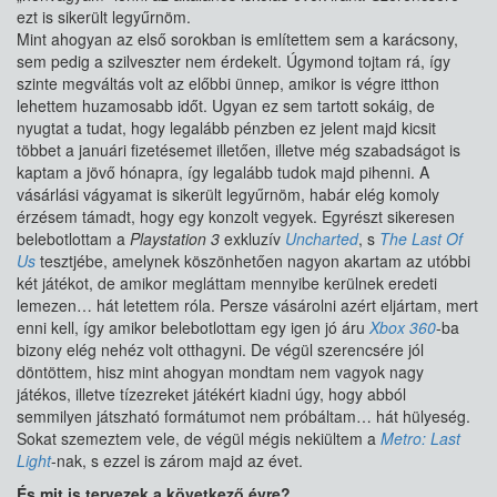
ezt is sikerült legyűrnöm.
Mint ahogyan az első sorokban is említettem sem a karácsony,
sem pedig a szilveszter nem érdekelt. Úgymond tojtam rá, így
szinte megváltás volt az előbbi ünnep, amikor is végre itthon
lehettem huzamosabb időt. Ugyan ez sem tartott sokáig, de
nyugtat a tudat, hogy legalább pénzben ez jelent majd kicsit
többet a januári fizetésemet illetően, illetve még szabadságot is
kaptam a jövő hónapra, így legalább tudok majd pihenni. A
vásárlási vágyamat is sikerült legyűrnöm, habár elég komoly
érzésem támadt, hogy egy konzolt vegyek. Egyrészt sikeresen
belebotlottam a
Playstation 3
exkluzív
Uncharted
, s
The Last Of
Us
tesztjébe, amelynek köszönhetően nagyon akartam az utóbbi
két játékot, de amikor megláttam mennyibe kerülnek eredeti
lemezen… hát letettem róla. Persze vásárolni azért eljártam, mert
enni kell, így amikor belebotlottam egy igen jó áru
Xbox 360
-ba
bizony elég nehéz volt otthagyni. De végül szerencsére jól
döntöttem, hisz mint ahogyan mondtam nem vagyok nagy
játékos, illetve tízezreket játékért kiadni úgy, hogy abból
semmilyen játszható formátumot nem próbáltam… hát hülyeség.
Sokat szemeztem vele, de végül mégis nekiültem a
Metro: Last
Light
-nak, s ezzel is zárom majd az évet.
És mit is tervezek a következő évre?