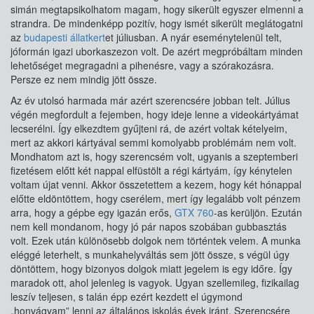
simán megtapsikolhatom magam, hogy sikerült egyszer elmenni a
strandra. De mindenképp pozitív, hogy ismét sikerült meglátogatni
az
budapesti állatkert
et júliusban. A nyár eseménytelenül telt,
jóformán igazi uborkaszezon volt. De azért megpróbáltam minden
lehetőséget megragadni a pihenésre, vagy a szórakozásra.
Persze ez nem mindig jött össze.
Az év utolsó harmada már azért szerencsére jobban telt. Július
végén megfordult a fejemben, hogy ideje lenne a videokártyámat
lecserélni. Így elkezdtem gyűjteni rá, de azért voltak kételyeim,
mert az akkori kártyával semmi komolyabb problémám nem volt.
Mondhatom azt is, hogy szerencsém volt, ugyanis a szeptemberi
fizetésem előtt két nappal elfüstölt a régi kártyám, így kénytelen
voltam újat venni. Akkor összetettem a kezem, hogy két hónappal
előtte eldöntöttem, hogy cserélem, mert így legalább volt pénzem
arra, hogy a gépbe egy igazán erős,
GTX 760
-as kerüljön. Ezután
nem kell mondanom, hogy jó pár napos szobában gubbasztás
volt. Ezek után különösebb dolgok nem történtek velem. A munka
eléggé leterhelt, s munkahelyváltás sem jött össze, s végül úgy
döntöttem, hogy bizonyos dolgok miatt jegelem is egy időre. Így
maradok ott, ahol jelenleg is vagyok. Ugyan szellemileg, fizikailag
leszív teljesen, s talán épp ezért kezdett el úgymond
„honvágyam” lenni az általános iskolás évek iránt. Szerencsére