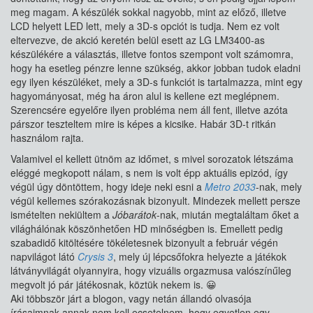
meg magam. A készülék sokkal nagyobb, mint az előző, illetve
LCD helyett LED lett, mely a 3D-s opciót is tudja. Nem ez volt
eltervezve, de akció keretén belül esett az LG LM3400-as
készülékére a választás, illetve fontos szempont volt számomra,
hogy ha esetleg pénzre lenne szükség, akkor jobban tudok eladni
egy ilyen készüléket, mely a 3D-s funkciót is tartalmazza, mint egy
hagyományosat, még ha áron alul is kellene ezt meglépnem.
Szerencsére egyelőre ilyen probléma nem áll fent, illetve azóta
párszor teszteltem mire is képes a kicsike. Habár 3D-t ritkán
használom rajta.
Valamivel el kellett ütnöm az időmet, s mivel sorozatok létszáma
eléggé megkopott nálam, s nem is volt épp aktuális epizód, így
végül úgy döntöttem, hogy ideje neki esni a
Metro 2033
-nak, mely
végül kellemes szórakozásnak bizonyult. Mindezek mellett persze
ismételten nekiültem a
Jóbarátok
-nak, miután megtaláltam őket a
világhálónak köszönhetően HD minőségben is. Emellett pedig
szabadidő kitöltésére tökéletesnek bizonyult a február végén
napvilágot látó
Crysis 3
, mely új lépcsőfokra helyezte a játékok
látványvilágát olyannyira, hogy vizuális orgazmusa valószínűleg
megvolt jó pár játékosnak, köztük nekem is. 😀
Aki többször járt a blogon, vagy netán állandó olvasója
írásaimnak annak nem kell ecsetelnem, hogy egyetlen egy