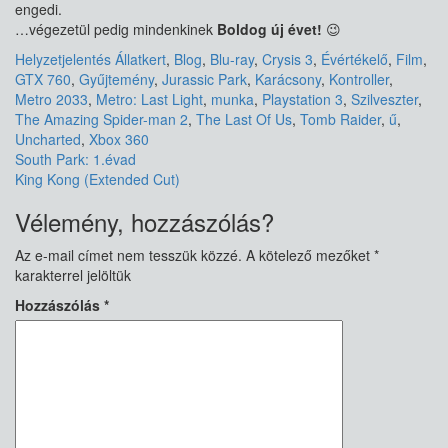
engedi.
…végezetül pedig mindenkinek
Boldog új évet!
😉
Helyzetjelentés
Állatkert
,
Blog
,
Blu-ray
,
Crysis 3
,
Évértékelő
,
Film
,
GTX 760
,
Gyűjtemény
,
Jurassic Park
,
Karácsony
,
Kontroller
,
Metro 2033
,
Metro: Last Light
,
munka
,
Playstation 3
,
Szilveszter
,
The Amazing Spider-man 2
,
The Last Of Us
,
Tomb Raider
,
ű
,
Uncharted
,
Xbox 360
Bejegyzés
South Park: 1.évad
King Kong (Extended Cut)
navigáció
Vélemény, hozzászólás?
Az e-mail címet nem tesszük közzé.
A kötelező mezőket
*
karakterrel jelöltük
Hozzászólás
*