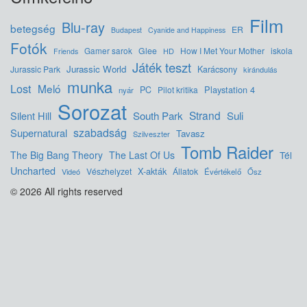
Film
Blu-ray
betegség
ER
Budapest
Cyanide and Happiness
Fotók
Glee
How I Met Your Mother
iskola
Gamer sarok
HD
Friends
Játék teszt
Jurassic World
Jurassic Park
Karácsony
kirándulás
munka
Lost
Meló
Playstation 4
PC
Pilot kritika
nyár
Sorozat
Strand
Silent Hill
South Park
Suli
szabadság
Supernatural
Tavasz
Szilveszter
Tomb Raider
The Big Bang Theory
The Last Of Us
Tél
Uncharted
X-akták
Vészhelyzet
Állatok
Videó
Évértékelő
Ősz
© 2026 All rights reserved