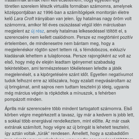
töretlen szerelem létezik virtuális formában számomra, amelynek
középpontjában az 1996-ban a számítógépek monitorján életre
kelő
Lara Croft
irányában van jelen. Így hatalmas nagy öröm volt
számomra, amikor fél éves csúszással végül idén márciusban
megjelent az
új rész
, amely hatalmas lelkesedéssel töltött el, s
szerencsére nem kellett csalódnom. Persze ez megtörtént pozitív
értelemben, de mindenesetre nem bántam meg, hogy a
megjelenéskor rögtön szert tettem rá, s fémdobozos, exkluzív
kiadásnak lehettem a tulajdonosa. Persze rajongóként az volt az
első, hogy még év elején leadtam igényemet szabadság
tekintetében, ami természetesen tökéletesen lefedte a játék
megjelenését, s a kipörgetésére szánt időt. Egyetlen negatívumot
tudok felhozni erre az időszakra, hogy ezalatt megvásároltam az
új bringámat, amit sajnos nem tudtam tesztelni jó ideig, ugyanis
még március végén is röpködtek a mínuszok, s fehérben
pompázott minden.
Április már szerencsére több mindent tartogatott számomra. Első
körben végre megérkezett a tavasz, így már a kedvem is jobb lett,
s sokkal több energiával rendelkeztem, mint előtte. Az már csak
extrának számított, hogy végre az új bringát is lehetett tesztelni,
így aztán voltak „túrák” rendesen. Amellett, hogy a szabadidőm