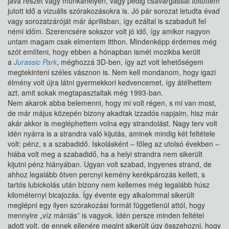
java részét vagy munkahelyen, vagy pedig csavargással töltöttem
jutott idő a vizuális szórakozásokra is. Jó pár sorozat letudta évad
vagy sorozatzáróját már áprilisban, így ezáltal is szabadult fel
némi időm. Szerencsére sokszor volt jó idő, így amikor nagyon
untam magam csak elmentem itthon. Mindenképp érdemes még
szót említeni, hogy ebben a hónapban ismét mozikba került
a
Jurassic Park
, méghozzá 3D-ben, így azt volt lehetőségem
megtekinteni széles vásznon is. Nem kell mondanom, hogy igazi
élmény volt újra látni gyermekkori kedvencemet, így átélhettem
azt, amit sokak megtapasztaltak még 1993-ban.
Nem akarok abba belemenni, hogy mi volt régen, s mi van most,
de már május közepén bizony akadtak izzadós napjaim, hisz már
akár akkor is megléphettem volna egy strandolást. Nagy terv volt
idén nyárra is a strandra való kijutás, aminek mindig két feltétele
volt: pénz, s a szabadidő. Iskolásként – főleg az utolsó években –
hiába volt meg a szabadidő, ha a helyi strandra nem sikerült
kijutni pénz hiányában. Ugyan volt szabad, ingyenes strand, de
ahhoz legalább ötven percnyi kemény kerékpározás kellett, s
tartós lubickolás után bizony nem kellemes még legalább húsz
kilométernyi bicajozás. Így évente egy alkalommal sikerült
meglépni egy ilyen szórakozási formát függetlenül attól, hogy
mennyire „víz mániás” is vagyok. Idén persze minden feltétel
adott volt, de ennek ellenére megint sikerült úgy összehozni, hogy