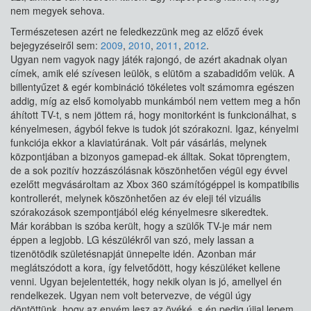
nem megyek sehova.
Természetesen azért ne feledkezzünk meg az előző évek
bejegyzéseiről sem:
2009
,
2010
,
2011
,
2012
.
Ugyan nem vagyok nagy játék rajongó, de azért akadnak olyan
címek, amik elé szívesen leülök, s elütöm a szabadidőm velük. A
billentyűzet & egér kombináció tökéletes volt számomra egészen
addig, míg az első komolyabb munkámból nem vettem meg a hőn
áhított TV-t, s nem jöttem rá, hogy monitorként is funkcionálhat, s
kényelmesen, ágyból fekve is tudok jót szórakozni. Igaz, kényelmi
funkciója ekkor a klaviatúrának. Volt pár vásárlás, melynek
központjában a bizonyos gamepad-ek álltak. Sokat töprengtem,
de a sok pozitív hozzászólásnak köszönhetően végül egy évvel
ezelőtt megvásároltam az Xbox 360 számítógéppel is kompatibilis
kontrollerét, melynek köszönhetően az év eleji tél vizuális
szórakozások szempontjából elég kényelmesre sikeredtek.
Már korábban is szóba került, hogy a szülők TV-je már nem
éppen a legjobb. LG készülékről van szó, mely lassan a
tizenötödik születésnapját ünnepelte idén. Azonban már
meglátszódott a kora, így felvetődött, hogy készüléket kellene
venni. Ugyan bejelentették, hogy nekik olyan is jó, amellyel én
rendelkezek. Ugyan nem volt betervezve, de végül úgy
döntöttünk, hogy az enyém lesz az övéké, s én pedig újjal lepem