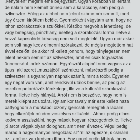
„kénytelen” megírni eme bejegyzést. Ugyan korábban is leírtam,
de nálam nem kiemelt ünnep sem a karácsony, sem pedig a
szilveszter. Főleg az utóbbi nem jelent számomra semmit, mert
úgy érzem kinőttem belőle. Gyermekként vágytam arra, hogy ne
itthon szórakozzak a szülőkkel. Később megvolt a lehetőség, de
vagy betegség, pénzhiány, esetleg a szórakozási forma illetve a
hozzá kapcsolódó társaság nem volt megfelelő. Ugyan már akkor
sem volt nagy kedv elmenni szórakozni, de mégis megtettem hat
évvel ezelőtt, de akkor rá kellett jönnöm, hogy ténylegesen nem
jelent nekem semmit az szilveszter, amit én csak fogyasztás
ünnepeként tartok számon. Egyrészről alapból nem vagyok az a
típus, aki szeret „muszájból” szórakozni, másrészről pedig a
szilveszter is ugyanolyan napnak számít, mint a többi. Egyetlen
egy negatívum van, amit rendkívül utálok benne, az pedig az
eszetlen petárdázók tömkelege, illetve a kulturált szórakozási
forma, illetve hely hiányát. Arról nem is beszélve, hogy nem is
merek kilépni az utcára, így amikor tavaly már este kellett haza
pattyognom a munkából bizony igencsak remegtek a lábaim,
hogy elkerüljek minden veszélyes szituációt. Ahhoz pedig nincs
kedvem asszisztálni, hogy mások hogyan részegednek le, illetve
jó arcot vágjak olyan dologhoz, amit nem élvezek. Végül pedig
marad a hagyományos megoldás: sz*rni az egészre, s csinálni
azt, amihez van kedvem itthon. Egy napot pedig kibírok, hogy