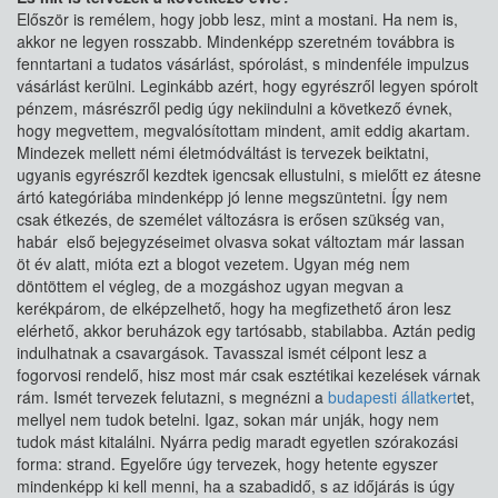
Először is remélem, hogy jobb lesz, mint a mostani. Ha nem is,
akkor ne legyen rosszabb. Mindenképp szeretném továbbra is
fenntartani a tudatos vásárlást, spórolást, s mindenféle impulzus
vásárlást kerülni. Leginkább azért, hogy egyrészről legyen spórolt
pénzem, másrészről pedig úgy nekiindulni a következő évnek,
hogy megvettem, megvalósítottam mindent, amit eddig akartam.
Mindezek mellett némi életmódváltást is tervezek beiktatni,
ugyanis egyrészről kezdtek igencsak ellustulni, s mielőtt ez átesne
ártó kategóriába mindenképp jó lenne megszüntetni. Így nem
csak étkezés, de személet változásra is erősen szükség van,
habár első bejegyzéseimet olvasva sokat változtam már lassan
öt év alatt, mióta ezt a blogot vezetem. Ugyan még nem
döntöttem el végleg, de a mozgáshoz ugyan megvan a
kerékpárom, de elképzelhető, hogy ha megfizethető áron lesz
elérhető, akkor beruházok egy tartósabb, stabilabba. Aztán pedig
indulhatnak a csavargások. Tavasszal ismét célpont lesz a
fogorvosi rendelő, hisz most már csak esztétikai kezelések várnak
rám. Ismét tervezek felutazni, s megnézni a
budapesti állatkert
et,
mellyel nem tudok betelni. Igaz, sokan már unják, hogy nem
tudok mást kitalálni. Nyárra pedig maradt egyetlen szórakozási
forma: strand. Egyelőre úgy tervezek, hogy hetente egyszer
mindenképp ki kell menni, ha a szabadidő, s az időjárás is úgy