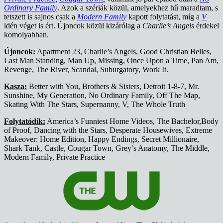
Ordinary Family
. Azok a szériák közül, amelyekhez hű maradtam, s
tetszett is sajnos csak a
Modern Family
kapott folytatást, míg a
V
idén véget is ért. Újoncok közül kizárólag a
Charlie’s Angels
érdekel
komolyabban.
Újoncok:
Apartment 23, Charlie’s Angels, Good Christian Belles,
Last Man Standing, Man Up, Missing, Once Upon a Time, Pan Am,
Revenge, The River, Scandal, Suburgatory, Work It.
Kasza:
Better with You, Brothers & Sisters, Detroit 1-8-7, Mr.
Sunshine, My Generation, No Ordinary Family, Off The Map,
Skating With The Stars, Supernanny, V, The Whole Truth
Folytatódik:
America’s Funniest Home Videos, The Bachelor,Body
of Proof, Dancing with the Stars, Desperate Housewives, Extreme
Makeover: Home Edition, Happy Endings, Secret Millionaire,
Shark Tank, Castle, Cougar Town, Grey’s Anatomy, The Middle,
Modern Family, Private Practice