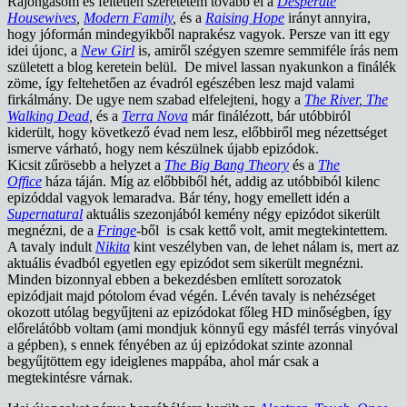
Rajongásom és feltétlen szeretetem tovább él a
Desperate
Housewives
,
Modern Family
,
és a
Raising Hope
irányt annyira,
hogy jóformán mindegyikből naprakész vagyok. Persze van itt egy
idei újonc, a
New Girl
is, amiről szégyen szemre semmiféle írás nem
született a blog keretein belül. De mivel lassan nyakunkon a finálék
zöme, így feltehetően az évadról egészében lesz majd valami
firkálmány. De ugye nem szabad elfelejteni, hogy a
The River
,
The
Walking Dead
,
és a
Terra Nova
már finálézott, bár utóbbiról
kiderült, hogy következő évad nem lesz, előbbiről meg nézettséget
ismerve várható, hogy nem készülnek újabb epizódok.
Kicsit zűrösebb a helyzet a
The Big Bang Theory
és a
The
Office
háza táján. Míg az előbbiből hét, addig az utóbbiból kilenc
epizóddal vagyok lemaradva. Bár tény, hogy emellett idén a
Supernatural
aktuális szezonjából kemény négy epizódot sikerült
megnézni, de a
Fringe
-ből is csak kettő volt, amit megtekintettem.
A tavaly indult
Nikita
kint veszélyben van, de lehet nálam is, mert az
aktuális évadból egyetlen egy epizódot sem sikerült megnézni.
Minden bizonnyal ebben a bekezdésben említett sorozatok
epizódjait majd pótolom évad végén. Lévén tavaly is nehézséget
okozott utólag begyűjteni az epizódokat főleg HD minőségben, így
előrelátóbb voltam (ami mondjuk könnyű egy másfél terrás vinyóval
a gépben), s ennek fényében az új epizódokat szinte azonnal
begyűjtöttem egy ideiglenes mappába, ahol már csak a
megtekintésre várnak.