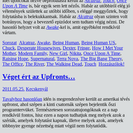
Idei újoncokat nézve bepróbálásra került az
Alcatraz
,
Touch
,
Once
Upon A Time
is, bár egyik sem lett nézős. Habár az utóbbiról elég jó
vélemények születtek az utóbbi időben, s eléggé meggyőztek, hogy
folytatásba is belekukkantsak. Habár az
Alcatraz
olyan szinten volt
botrányos, hogy a bevezető epizódot sem tudtam végig nézni. De
hasonló helyzet volt az
Awake
-kel is, amit egyébként rendkívül
vártam.
Sorozat
Alcatraz
,
Awake
,
Being Human
,
Being Human US
,
Chuck
,
Desperate Housewives
,
Dexter
,
Fringe
,
How I Met Your
Mother
,
Modern Family
,
New Girl
,
Nikita
,
Once Upon A Time
,
Raising Hope
,
Supernatural
,
Terra Nova
,
The Big Bang Theory
,
The Office
,
The River
,
The Walking Dead
,
Touch
Hozzászólok!
Véget ért az Upfronts…
2011.05.25.
Kecskenyál
Tavalyhoz hasonlóan
idén is megrendezésre került az amerikai tévés
upfronst, ahol szépen a kinti csatornák szépen bejelentik őszi
programtervüket. Természetesen sorozatrajongóknak ez a nap
rendkívül fontos, hisz ezen a napon tudhatjuk meg melyek azok a
szériák, amelyek folytatást kapnak, illetve melyek azok, amelyek
többnyire gyenge nézettség miatt végül nem folytatódik.