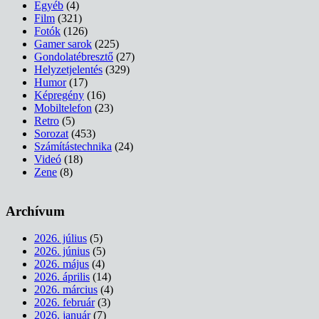
Egyéb
(4)
Film
(321)
Fotók
(126)
Gamer sarok
(225)
Gondolatébresztő
(27)
Helyzetjelentés
(329)
Humor
(17)
Képregény
(16)
Mobiltelefon
(23)
Retro
(5)
Sorozat
(453)
Számítástechnika
(24)
Videó
(18)
Zene
(8)
Archívum
2026. július
(5)
2026. június
(5)
2026. május
(4)
2026. április
(14)
2026. március
(4)
2026. február
(3)
2026. január
(7)