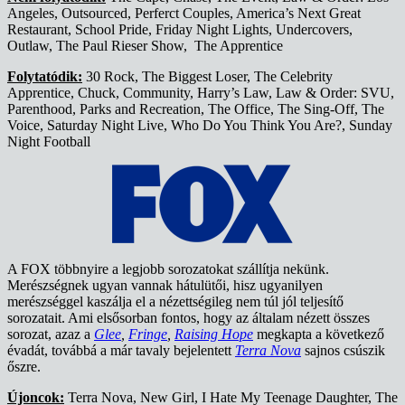
Angeles, Outsourced, Perferct Couples, America’s Next Great
Restaurant, School Pride, Friday Night Lights, Undercovers,
Outlaw, The Paul Rieser Show, The Apprentice
Folytatódik:
30 Rock, The Biggest Loser, The Celebrity
Apprentice, Chuck, Community, Harry’s Law, Law & Order: SVU,
Parenthood, Parks and Recreation, The Office, The Sing-Off, The
Voice, Saturday Night Live, Who Do You Think You Are?, Sunday
Night Football
A FOX többnyire a legjobb sorozatokat szállítja nekünk.
Merészségnek ugyan vannak hátulütői, hisz ugyanilyen
merészséggel kaszálja el a nézettségileg nem túl jól teljesítő
sorozatait. Ami elsősorban fontos, hogy az általam nézett összes
sorozat, azaz a
Glee
,
Fringe
,
Raising Hope
megkapta a következő
évadát, továbbá a már tavaly bejelentett
Terra Nova
sajnos csúszik
őszre.
Újoncok:
Terra Nova, New Girl, I Hate My Teenage Daughter, The