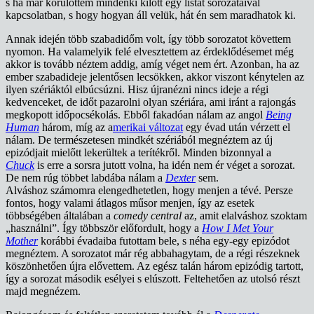
s ha már körülöttem mindenki kilőtt egy listát sorozataival
kapcsolatban, s hogy hogyan áll velük, hát én sem maradhatok ki.
Annak idején több szabadidőm volt, így több sorozatot követtem
nyomon. Ha valamelyik felé elvesztettem az érdeklődésemet még
akkor is tovább néztem addig, amíg véget nem ért. Azonban, ha az
ember szabadideje jelentősen lecsökken, akkor viszont kénytelen az
ilyen szériáktól elbúcsúzni. Hisz újranézni nincs ideje a régi
kedvenceket, de időt pazarolni olyan szériára, ami iránt a rajongás
megkopott időpocsékolás. Ebből fakadóan nálam az angol
Being
Human
három, míg az a
merikai változat
egy évad után vérzett el
nálam. De természetesen mindkét szériából megnéztem az új
epizódjait mielőtt lekerültek a terítékről. Minden bizonnyal a
Chuck
is erre a sorsra jutott volna, ha idén nem ér véget a sorozat.
De nem rúg többet labdába nálam a
Dexter
sem.
Alváshoz számomra elengedhetetlen, hogy menjen a tévé. Persze
fontos, hogy valami átlagos műsor menjen, így az esetek
többségében általában a
comedy central
az, amit elalváshoz szoktam
„használni”. Így többször előfordult, hogy a
How I Met Your
Mother
korábbi évadaiba futottam bele, s néha egy-egy epizódot
megnéztem. A sorozatot már rég abbahagytam, de a régi részeknek
köszönhetően újra elővettem. Az egész talán három epizódig tartott,
így a sorozat második esélyei s elúszott. Feltehetően az utolsó részt
majd megnézem.