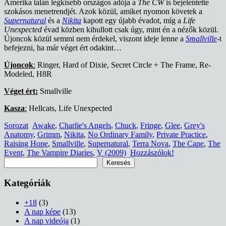
Amerika talán legkisebb országos adója a
The CW
is bejelentette
szokásos menetrendjét. Azok közül, amiket nyomon követek a
Supernatural
és a
Nikita
kapott egy újabb évadot, míg a
Life
Unexpected
évad közben kihullott csak úgy, mint én a nézők közül.
Újoncok közül semmi nem érdekel, viszont ideje lenne a
Smallville
-t
befejezni, ha már véget ért odakint…
Újoncok
:
Ringer, Hard of Dixie, Secret Circle + The Frame, Re-
Modeled, H8R
Véget ért:
Smallville
Kasza
:
Hellcats, Life Unexpected
Sorozat
Awake
,
Charlie's Angels
,
Chuck
,
Fringe
,
Glee
,
Grey's
Anatomy
,
Grimm
,
Nikita
,
No Ordinary Family
,
Private Practice
,
Raising Hope
,
Smallville
,
Supernatural
,
Terra Nova
,
The Cape
,
The
Event
,
The Vampire Diaries
,
V (2009)
Hozzászólok!
Keresés
Keresés
Kategóriák
+18
(3)
A nap képe
(13)
A nap videója
(1)