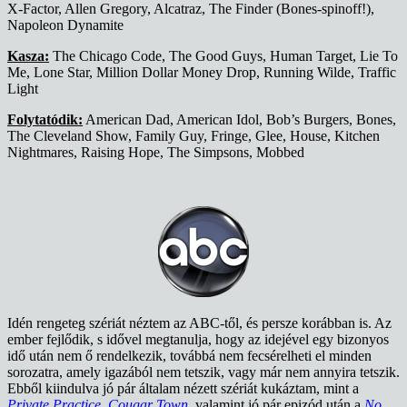
X-Factor, Allen Gregory, Alcatraz, The Finder (Bones-spinoff!),
Napoleon Dynamite
Kasza:
The Chicago Code, The Good Guys, Human Target, Lie To
Me, Lone Star, Million Dollar Money Drop, Running Wilde, Traffic
Light
Folytatódik:
American Dad, American Idol, Bob’s Burgers, Bones,
The Cleveland Show, Family Guy, Fringe, Glee, House, Kitchen
Nightmares, Raising Hope, The Simpsons, Mobbed
Idén rengeteg szériát néztem az ABC-től, és persze korábban is. Az
ember fejlődik, s idővel megtanulja, hogy az idejével egy bizonyos
idő után nem ő rendelkezik, továbbá nem fecsérelheti el minden
sorozatra, amely igazából nem tetszik, vagy már nem annyira tetszik.
Ebből kiindulva jó pár általam nézett szériát kukáztam, mint a
Private Practice
,
Cougar Town
,
valamint jó pár epizód után a
No