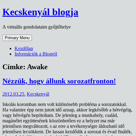
Skip
Kecskenyál blogja
to
content
A virtuális gondolataim gyűjtőhelye
Primary Menu
Kezdőlap
Információk a Blogról
Címke:
Awake
Nézzük, hogy állunk sorozatfronton!
2012.03.25.
Kecskenyál
Iskolás koromban nem volt különösebb probléma a sorozatokkal.
Ha valamire épp nem jutott idő aznap, akkor legkésőbb a hétvégéig,
vagy hétvégén bepótoltam. De jelenleg a munkahely, család,
magánélet együttesének köszönhetően ez a helyzet ma már
jelentősen megváltozott, s az erre a tevékenységre áldozható idő
jelentősen lecsökkent. De lassan kezdődik a sorozat és évad finálék,