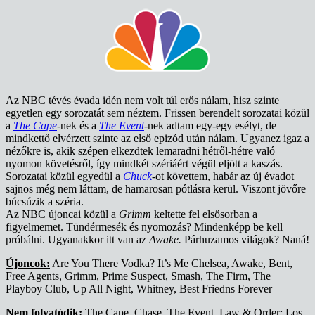
Az NBC tévés évada idén nem volt túl erős nálam, hisz szinte
egyetlen egy sorozatát sem néztem. Frissen berendelt sorozatai közül
a
The Cape
-nek és a
The Event
-nek adtam egy-egy esélyt, de
mindkettő elvérzett szinte az első epizód után nálam. Ugyanez igaz a
nézőkre is, akik szépen elkezdtek lemaradni hétről-hétre való
nyomon követésről, így mindkét szériáért végül eljött a kaszás.
Sorozatai közül egyedül a
Chuck
-ot követtem, habár az új évadot
sajnos még nem láttam, de hamarosan pótlásra kerül. Viszont jövőre
búcsúzik a széria.
Az NBC újoncai közül a
Grimm
keltette fel elsősorban a
figyelmemet. Tündérmesék és nyomozás? Mindenképp be kell
próbálni. Ugyanakkor itt van az
Awake.
Párhuzamos világok? Naná!
Újoncok:
Are You There Vodka? It’s Me Chelsea, Awake, Bent,
Free Agents, Grimm, Prime Suspect, Smash, The Firm, The
Playboy Club, Up All Night, Whitney, Best Friedns Forever
Nem folyatódik:
The Cape, Chase, The Event, Law & Order: Los