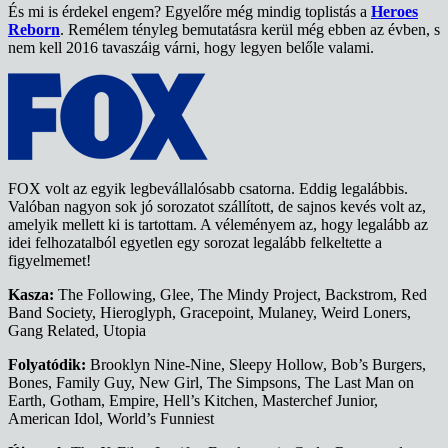
És mi is érdekel engem? Egyelőre még mindig toplistás a
Heroes
Reborn
. Remélem tényleg bemutatásra kerül még ebben az évben, s
nem kell 2016 tavaszáig várni, hogy legyen belőle valami.
FOX volt az egyik legbevállalósabb csatorna. Eddig legalábbis.
Valóban nagyon sok jó sorozatot szállított, de sajnos kevés volt az,
amelyik mellett ki is tartottam. A véleményem az, hogy legalább az
idei felhozatalból egyetlen egy sorozat legalább felkeltette a
figyelmemet!
Kasza:
The Following, Glee, The Mindy Project, Backstrom, Red
Band Society, Hieroglyph, Gracepoint, Mulaney, Weird Loners,
Gang Related, Utopia
Folyatódik:
Brooklyn Nine-Nine, Sleepy Hollow, Bob’s Burgers,
Bones, Family Guy, New Girl, The Simpsons, The Last Man on
Earth, Gotham, Empire, Hell’s Kitchen, Masterchef Junior,
American Idol, World’s Funniest