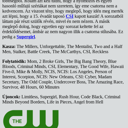
többségből. Rólam azt kell tudni, hogy a nyomozós és egyéb
hasonló műfajú szériákat nem szeretem, így eme csatorna nem a
kedvencem. Az viszont tény, hogy meglepő, hogy idén meg merték
azt lépni, hogy a 15. évadát taposó
CSI
kapott kaszát! A sorozatból
láttam pár részt szülők révén, mivel én nem nézem. A másik
meglepő dolog, hogy egyetlen egy sorozat keltette fel az
érdeklődésemet, ámbár az nem nagyon illik a csatorna stílusába. Ez
pedig a
Supergirl
.
Kasza:
The Millers, Unforgettable, The Mentalist, Two and a Half
Men, Stalker, Battle Creek, The McCarthys, CSI, Reckless
Folytatódik:
Mom, 2 Broke Girls, The Big Bang Theory, Blue
Bloods, Criminal Minds, CSI, Elementary, The Good Wife, Hawaii
Five-0, Mike & Molly, NCIS, NCIS: Los Angeles, Person of
Interest, Scorpion, NCIS: New Orleans, CSI: Cyber, Madam
Secretary, The Odd Couple, Undercover Boss, The Amazing Race,
Survivor, 48 Hours, 60 Minutes
Újoncok:
Limitless, Supergirl, Rush Hour, Code Black, Criminal
Minds Beyond Borders, Life in Pieces, Angel from Hell