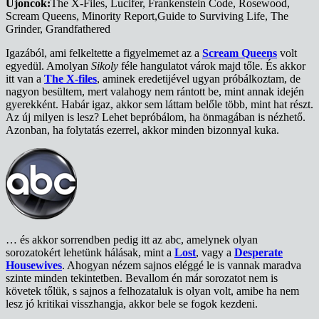
Újoncok:
The X-Files, Lucifer, Frankenstein Code, Rosewood,
Scream Queens, Minority Report,Guide to Surviving Life, The
Grinder, Grandfathered
Igazából, ami felkeltette a figyelmemet az a
Scream Queens
volt
egyedül. Amolyan
Sikoly
féle hangulatot várok majd tőle. És akkor
itt van a
The X-files
, aminek eredetijével ugyan próbálkoztam, de
nagyon besültem, mert valahogy nem rántott be, mint annak idején
gyerekként. Habár igaz, akkor sem láttam belőle több, mint hat részt.
Az új milyen is lesz? Lehet bepróbálom, ha önmagában is nézhető.
Azonban, ha folytatás ezerrel, akkor minden bizonnyal kuka.
… és akkor sorrendben pedig itt az abc, amelynek olyan
sorozatokért lehetünk hálásak, mint a
Lost
, vagy a
Desperate
Housewives
. Ahogyan nézem sajnos eléggé le is vannak maradva
szinte minden tekintetben. Bevallom én már sorozatot nem is
követek tőlük, s sajnos a felhozataluk is olyan volt, amibe ha nem
lesz jó kritikai visszhangja, akkor bele se fogok kezdeni.