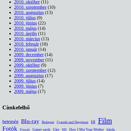
2010. október
(11)
2010. szeptember
(10)
2010. augusztus
(13)
2010. július
(9)
2010. június
(22)
2010. május
(14)
2010. április
(11)
2010. március
(13)
2010. február
(18)
2010. január
(14)
2009. december
(14)
2009. november
(11)
2009. október
(9)
2009. szeptember
(12)
2009. augusztus
(17)
2009. július
(14)
2009. június
(7)
2009. május
(17)
Címkefelhő
Film
Blu-ray
betegség
ER
Budapest
Cyanide and Happiness
Fotók
Glee
How I Met Your Mother
iskola
Gamer sarok
HD
Friends