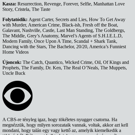
Kasza:
Resurrection, Revenge, Forever, Selfie, Manhattan Love
Story, Cristela, The Taste
Folytatódik:
Agent Carter, Secrets and Lies, How To Get Away
with Murder, American Crime, Black-ish, Fresh off the Boat,
Galavant, Nashville, Castle, Last Man Standing, The Goldbergs,
The Middle, Grey’s Anatomy, Marvel’s Agents of S.H.I.E.L.D,
Modern Family, Once Upon A Time, Scandal + Shark Tank,
Dancing with the Stars, The Bachelor, 20/20, America’s Funniest
Home Videos
Újoncok:
The Catch, Quantico, Wicked Crime, Oil, Of Kings and
Prophets, The Family, Dr. Ken, The Real O’Neals, The Muppets,
Uncle Buck
A CBS-re tényleg igaz, hogy tökéletes nyugger csatorna. Ha
megnézzük, hogy milyen sorozataik vannak, voltak, akkor azt kell
mondani, hogy talán egy vagy kettő az, amelyik kiemelkedik a