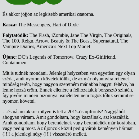
És akkor jöjjön az legkisebb amerikai csatorna.
Kasza:
The Messengers, Hart of Dixie
Folytatódik:
The Flash, iZombie, Jane The Virgin, The Originals,
The 100, Reign, Arrow, Beauty & The Beast, Supernatural, The
Vampire Diaries, America’s Next Top Model
Újonc:
DC’s Legends of Tomorrow, Crazy Ex-Girlfriend,
Containment
Mit is tudnék mondani. Jelenlegi helyzetben van egyetlen egy olyan
széria, amit nyomon követek tőlük, de az már olyannyira rettenet
minőség terén, hogy nagyon szeretném már abba hagyni feltéve, ha
lenne hozzá erőm. Ennek ellenére a felhozataluk borzasztó szintén,
így jövőre minden bizonnyal ismételten nem fogok tőlük semmit se
nyomon követni.
…és nálam akkor milyen is lett a 2015-ös upfronts? Nagyjából
ahogyan vártam. Amit gondoltam, hogy kaszálnak, azt kaszálták.
Amit gondoltam, hogy berendelnek vagy berendelték már korábban,
vagy pedig most. Az újoncok közül pedig várok keményen hármat
(!!!) a jelenlegi négy (!!!) visszatérő mellett.