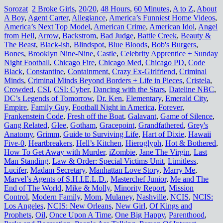
Sorozat
2 Broke Girls
,
20/20
,
48 Hours
,
60 Minutes
,
A to Z
,
About
A Boy
,
Agent Carter
,
Allegiance
,
America’s Funniest Home Videos
,
America’s Next Top Model
,
American Crime
,
American Idol
,
Angel
from Hell
,
Arrow
,
Backstrom
,
Bad Judge
,
Battle Creek
,
Beauty &
The Beast
,
Black-ish
,
Blindspot
,
Blue Bloods
,
Bob's Burgers
,
Bones
,
Brooklyn Nine-Nine
,
Castle
,
Celebrity Apprentice + Sunday
Night Football
,
Chicago Fire
,
Chicago Med
,
Chicago PD
,
Code
Black
,
Constantine
,
Containment
,
Crazy Ex-Girlfriend
,
Criminal
Minds
,
Criminal Minds Beyond Borders + Life in Pieces
,
Cristela
,
Crowded
,
CSI
,
CSI: Cyber
,
Dancing with the Stars
,
Dateline NBC
,
DC’s Legends of Tomorrow
,
Dr. Ken
,
Elementary
,
Emerald City
,
Empire
,
Family Guy
,
Football Night in America
,
Forever
,
Frankenstein Code
,
Fresh off the Boat
,
Galavant
,
Game of Silence
,
Gang Related
,
Glee
,
Gotham
,
Gracepoint
,
Grandfathered
,
Grey's
Anatomy
,
Grimm
,
Guide to Surviving Life
,
Hart of Dixie
,
Hawaii
Five-0
,
Heartbreakers
,
Hell’s Kitchen
,
Hieroglyph
,
Hot & Bothered
,
How To Get Away with Murder
,
iZombie
,
Jane The Virgin
,
Last
Man Standing
,
Law & Order: Special Victims Unit
,
Limitless
,
Lucifer
,
Madam Secretary
,
Manhattan Love Story
,
Marry Me
,
Marvel’s Agents of S.H.I.E.L.D.
,
Masterchef Junior
,
Me and The
End of The World
,
Mike & Molly
,
Minority Report
,
Mission
Control
,
Modern Family
,
Mom
,
Mulaney
,
Nashville
,
NCIS
,
NCIS:
Los Angeles
,
NCIS: New Orleans
,
New Girl
,
Of Kings and
Prophets
,
Oil
,
Once Upon A Time
,
One Big Happy
,
Parenthood
,