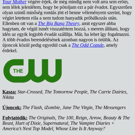
Your Mother
végére érjek, de még mindig nem volt arra sem erőm,
sem lélek jelenlétem, hogy be pótoljam ezt a pár évadot. Egyszerűen
olyan szintű minőség romlás jött el benne véleményem szerint, hogy
véglet letettem róla a nem tudom hanyadik próbálkozás után.
Ellenben ott van a
The Big Bang Theory
, amit egyszer abba
hagytam, de végül ismét visszatértem hozzá, s merem állítani, hogy
idén az egyik legjobb évadát szállítja. Már, ha lehet így fogalmazni.
A több évados berendelésének azonban nagyon is örülök. Az
újoncok közül pedig egyedül csak a
The Odd Copule
, amely
érdekel.
Kasza:
Star-Crossed, The Tomorrow People, The Carrie Dairies,
Nikita
Újoncok:
The Flash, iZombie, Jane The Virgin, The Messengers
Folytatódik:
The Originals, The 100, Reign, Arrow, Beauty & The
Beast, Hart of Dixie, Supernatural, The Vampire Diaries +
America’s Next Top Model, Whose Line Is It Anyway?