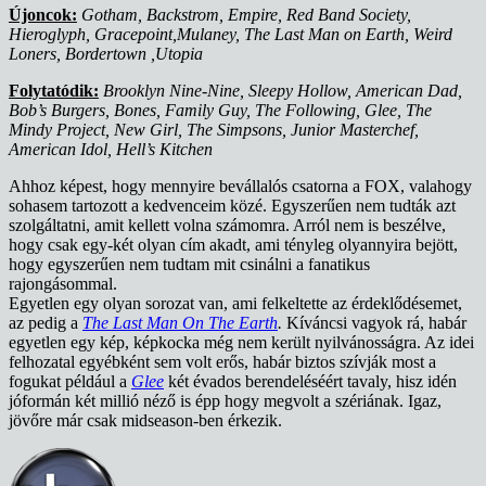
Újoncok:
Gotham, Backstrom, Empire, Red Band Society,
Hieroglyph, Gracepoint,Mulaney, The Last Man on Earth, Weird
Loners, Bordertown ,Utopia
Folytatódik:
Brooklyn Nine-Nine, Sleepy Hollow, American Dad,
Bob’s Burgers, Bones, Family Guy, The Following, Glee, The
Mindy Project, New Girl, The Simpsons, Junior Masterchef,
American Idol, Hell’s Kitchen
Ahhoz képest, hogy mennyire bevállalós csatorna a FOX, valahogy
sohasem tartozott a kedvenceim közé. Egyszerűen nem tudták azt
szolgáltatni, amit kellett volna számomra. Arról nem is beszélve,
hogy csak egy-két olyan cím akadt, ami tényleg olyannyira bejött,
hogy egyszerűen nem tudtam mit csinálni a fanatikus
rajongásommal.
Egyetlen egy olyan sorozat van, ami felkeltette az érdeklődésemet,
az pedig a
The Last Man On The Earth
.
Kíváncsi vagyok rá, habár
egyetlen egy kép, képkocka még nem került nyilvánosságra. Az idei
felhozatal egyébként sem volt erős, habár biztos szívják most a
fogukat például a
Glee
két évados berendeléséért tavaly, hisz idén
jóformán két millió néző is épp hogy megvolt a szériának. Igaz,
jövőre már csak midseason-ben érkezik.