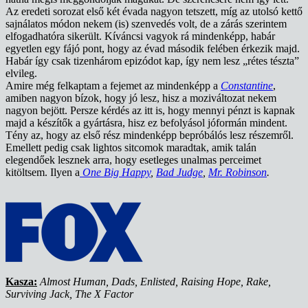
Az eredeti sorozat első két évada nagyon tetszett, míg az utolsó kettő
sajnálatos módon nekem (is) szenvedés volt, de a zárás szerintem
elfogadhatóra sikerült. Kíváncsi vagyok rá mindenképp, habár
egyetlen egy fájó pont, hogy az évad második felében érkezik majd.
Habár így csak tizenhárom epizódot kap, így nem lesz „rétes tészta”
elvileg.
Amire még felkaptam a fejemet az mindenképp a
Constantine
,
amiben nagyon bízok, hogy jó lesz, hisz a moziváltozat nekem
nagyon bejött. Persze kérdés az itt is, hogy mennyi pénzt is kapnak
majd a készítők a gyártásra, hisz ez befolyásol jóformán mindent.
Tény az, hogy az első rész mindenképp bepróbálós lesz részemről.
Emellett pedig csak lightos sitcomok maradtak, amik talán
elegendőek lesznek arra, hogy esetleges unalmas perceimet
kitöltsem. Ilyen a
One Big Happy
,
Bad Judge
,
Mr. Robinson
.
Kasza:
Almost Human, Dads, Enlisted, Raising Hope, Rake,
Surviving Jack, The X Factor