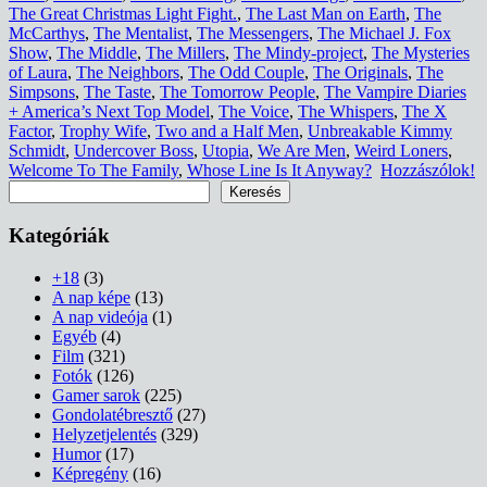
The Great Christmas Light Fight.
,
The Last Man on Earth
,
The
McCarthys
,
The Mentalist
,
The Messengers
,
The Michael J. Fox
Show
,
The Middle
,
The Millers
,
The Mindy-project
,
The Mysteries
of Laura
,
The Neighbors
,
The Odd Couple
,
The Originals
,
The
Simpsons
,
The Taste
,
The Tomorrow People
,
The Vampire Diaries
+ America’s Next Top Model
,
The Voice
,
The Whispers
,
The X
Factor
,
Trophy Wife
,
Two and a Half Men
,
Unbreakable Kimmy
Schmidt
,
Undercover Boss
,
Utopia
,
We Are Men
,
Weird Loners
,
Welcome To The Family
,
Whose Line Is It Anyway?
Hozzászólok!
Keresés
Keresés
Kategóriák
+18
(3)
A nap képe
(13)
A nap videója
(1)
Egyéb
(4)
Film
(321)
Fotók
(126)
Gamer sarok
(225)
Gondolatébresztő
(27)
Helyzetjelentés
(329)
Humor
(17)
Képregény
(16)