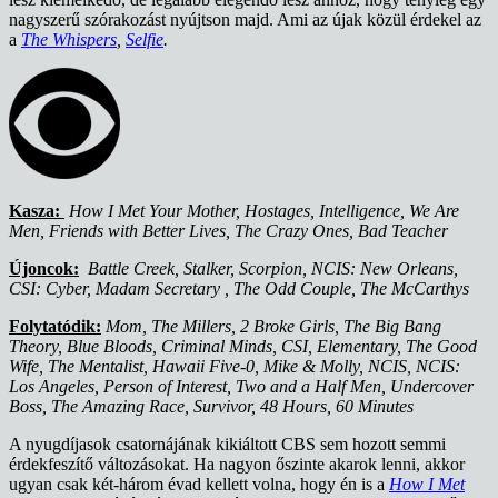
nagyszerű szórakozást nyújtson majd. Ami az újak közül érdekel az
a
The Whispers
,
Selfie
.
Kasza:
How I Met Your Mother, Hostages, Intelligence, We Are
Men, Friends with Better Lives, The Crazy Ones, Bad Teacher
Újoncok:
Battle Creek, Stalker, Scorpion, NCIS: New Orleans,
CSI: Cyber, Madam Secretary , The Odd Couple, The McCarthys
Folytatódik:
Mom, The Millers, 2 Broke Girls, The Big Bang
Theory, Blue Bloods, Criminal Minds, CSI, Elementary, The Good
Wife, The Mentalist, Hawaii Five-0, Mike & Molly, NCIS, NCIS:
Los Angeles, Person of Interest, Two and a Half Men, Undercover
Boss, The Amazing Race, Survivor, 48 Hours, 60 Minutes
A nyugdíjasok csatornájának kikiáltott CBS sem hozott semmi
érdekfeszítő változásokat. Ha nagyon őszinte akarok lenni, akkor
ugyan csak két-három évad kellett volna, hogy én is a
How I Met