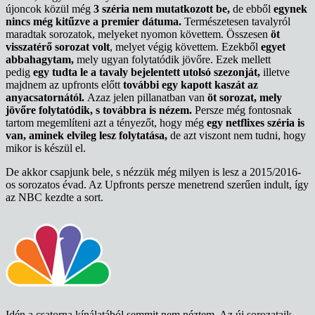
újoncok közül még
3 széria nem mutatkozott be,
de ebből
egynek
nincs még kitűzve a premier dátuma.
Természetesen tavalyról
maradtak sorozatok, melyeket nyomon követtem. Összesen
öt
visszatérő sorozat volt
, melyet végig követtem. Ezekből
egyet
abbahagytam,
mely ugyan folytatódik jövőre. Ezek mellett
pedig
egy tudta le a tavaly bejelentett utolsó szezonját,
illetve
majdnem az upfronts előtt
további egy kapott kaszát az
anyacsatornától.
Azaz jelen pillanatban van
öt sorozat, mely
jövőre folytatódik, s továbbra is nézem.
Persze még fontosnak
tartom megemlíteni azt a tényezőt, hogy még
egy netflixes széria is
van, aminek elvileg lesz folytatása,
de azt viszont nem tudni, hogy
mikor is készül el.
De akkor csapjunk bele, s nézzük még milyen is lesz a 2015/2016-
os sorozatos évad. Az Upfronts persze menetrend szerűen indult, így
az NBC kezdte a sort.
Idén a csatorna kínálatából semmit nem néztem. Az új sorozataik