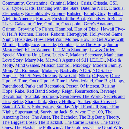
Community
,
Constantine
,
Criminal Minds
,
Crisis
,
Cristela
,
CSI
,
CSI: Cyber
,
Dads
,
Dancing with the Stars
,
Dateline NBC
,
Dracula
,
Elementary
,
Emerald City
,
Empire
,
Enlisted
,
Family Guy
,
Football
Night in America
,
Forever
,
Fresh off the Boat
,
Friends with Better
Lives
,
Galavant
,
Glee
,
Gotham
,
Gracepoint
,
Grey's Anatomy
,
Grimm
,
Growing Up Fisher
,
Hannibal
,
Hart of Dixie
,
Hawaii Five-
0
,
Hell’s Kitchen
,
Heroes: Reborn
,
Hieroglyph
,
Hollywood Game
Night
,
Hostages
,
How I Met Your Mother
,
How To Get Away with
Murder
,
Intelligence
,
Ironside
,
iZombie
,
Jane The Virgin
,
Junior
Masterchef
,
Killer Women
,
Last Man Standing
,
Law & Order:
Special Victims Unit
,
Lost
,
Lucky 7
,
Madam Secretary
,
Manhattan
Love Story
,
Marry Me
,
Marvel’s Agents of S.H.I.E.L.D.
,
Mike &
Molly
,
Mind Games
,
Mission Control
,
Mixology
,
Modern Family
,
Mom
,
Mr. Robinson
,
Mulaney
,
Nashville
,
NCIS
,
NCIS: Los
Angeles
,
NCIS: New Orleans
,
New Girl
,
Nikita
,
Odyssey
,
Once
Upon A Time
,
Once Upon A Time in Wonderland
,
One Big Happy
,
Parenthood
,
Parks and Recreation
,
Person Of Interest
,
Raising
Hope
,
Rake
,
Red Band Society
,
Reign
,
Resurrection
,
Revenge
,
Revolution
,
Scandal
,
Scorpion
,
Sean Saves The World
,
Secrets and
Lies
,
Selfie
,
Shark Tank
,
Sleepy Hollow
,
Stalker
,
Star-Crossed
,
State of Affairs
,
Suburgatory
,
Sunday Night Football
,
Super Fun
Night
,
Supernatural
,
Surviving Jack
,
Survivor
,
The 100
,
The
Amazing Race
,
The Asset
,
The Bachelor
,
The Big Bang Theory
,
The Biggest Loser
,
The Blacklist
,
The Carrie Dairies
,
The Crazy
Ones
,
The Flash
,
The Following
,
The Goldbergs
,
The Good Wife
,