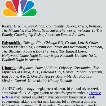
Kasza:
Dracula, Revolution, Community, Believe, Crisis, Ironside,
The Michael J. Fox Show, Sean Saves The World, Welcome To The
Family, Growing Up Fisher, American Dream Builders
Folytatódik:
Chicago Fire, Chicago PD, Grimm, Law & Order:
Special Victims Unit, Parenthood, Parks and Recreation, Hannibal,
The Blacklist, About a Boy,The Voice, The Biggest Loser,
Hollywood Game Night,Sunday Night Football, Dateline NBC,
Football Night in America
Újoncok
:
Allegiance, State of Affairs, Odyssey, Constantine, The
Mysteries of Laura, A.D., Emerald City, Heroes: Reborn, Aquarius,
Bad Judge, A to Z, One Big Happy, Marry Me, Mr. Robinson,
Mission Control, Unbreakable Kimmy Schmidt
Az NBC nekem nagy meglepetést okozott, hisz akad olyan széria,
amit várok tőlük. A legnagyobb bejelentés egyértelműen a
Heroes:
Reborn
volt, amiről egyébként már olvastam korábban is, csak
éppenséggel akkor annyira nem kaptam fel a fejemet a dologra,
hátha mégis meggondolják magukat. De szerencsére nem így lett.