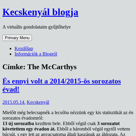
Skip
Kecskenyál blogja
to
content
A virtuális gondolataim gyűjtőhelye
Primary Menu
Kezdőlap
Információk a Blogról
Címke:
The McCarthys
És ennyi volt a 2014/2015-ös sorozatos
évad!
2015.05.14.
Kecskenyál
Mielőtt még belecsapnék a lecsóba nézzünk egy kis statisztikát az én
sorozatos évadomról:
13 új sorozatba
kezdtem bele. Ebből végül csak
3 sorozatot
követettem egy évadon át.
Ebből a háromból végül egytől vettem
búcsút, s egy lett az anyacsatorna általi kaszának az áldozata. Az