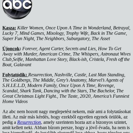
Kasza:
Killer Women, Once Upon A Time in Wonderland, Betrayal,
Lucky 7, Mind Games, Mixology, Trophy Wife, Back in The Game,
Super Fun Night, The Neighbors, Suburgatory, The Asset
Újoncok
:
Forever, Agent Carter, Secrets and Lies, How To Get
Away with Murder, American Crime, The Whispers, Astronaut Wives
Club,Selfie, Manhattan Love Story, Black-ish, Cristela, Fresh off the
Boat, Galavant
Folytatódik:
Resurrection, Nashville, Castle, Last Man Standing,
The Goldbergs, The Middle, Grey’s Anatomy, Marvel’s Agents of
S.H.I.E.L.D, Modern Family, Once Upon A Time, Revenge,
Scandal, Shark Tank, Dancing with the Stars, The Bachelor, The
Great Christmas Light Fight., The Taste, 20/20, America’s Funniest
Home Videos
Az abc nem hozott nagy meglepetést nekem, már ami a folytatásokat
illeti. Az már más kérdés, hogy ezekből egyetlen egynek örülök, az
pedig a
Resurrection
, amely szerintem hozta azt a bizonyos szintet,
amit kellett neki. Abban bízom persze, hogy a jövő évada, ha nem is
lesz kiemelkedő, de legalább elegendő lesz ahhoz, hogy tényleg egy