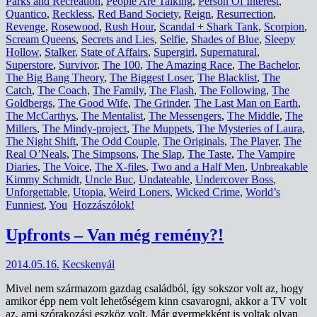
Parks and Recreation
,
People Are Talking
,
Person Of Interest
,
Quantico
,
Reckless
,
Red Band Society
,
Reign
,
Resurrection
,
Revenge
,
Rosewood
,
Rush Hour
,
Scandal + Shark Tank
,
Scorpion
,
Scream Queens
,
Secrets and Lies
,
Selfie
,
Shades of Blue
,
Sleepy
Hollow
,
Stalker
,
State of Affairs
,
Supergirl
,
Supernatural
,
Superstore
,
Survivor
,
The 100
,
The Amazing Race
,
The Bachelor
,
The Big Bang Theory
,
The Biggest Loser
,
The Blacklist
,
The
Catch
,
The Coach
,
The Family
,
The Flash
,
The Following
,
The
Goldbergs
,
The Good Wife
,
The Grinder
,
The Last Man on Earth
,
The McCarthys
,
The Mentalist
,
The Messengers
,
The Middle
,
The
Millers
,
The Mindy-project
,
The Muppets
,
The Mysteries of Laura
,
The Night Shift
,
The Odd Couple
,
The Originals
,
The Player
,
The
Real O’Neals
,
The Simpsons
,
The Slap
,
The Taste
,
The Vampire
Diaries
,
The Voice
,
The X-files
,
Two and a Half Men
,
Unbreakable
Kimmy Schmidt
,
Uncle Buc
,
Undateable
,
Undercover Boss
,
Unforgettable
,
Utopia
,
Weird Loners
,
Wicked Crime
,
World’s
Funniest
,
You
Hozzászólok!
Upfronts – Van még remény?!
2014.05.16.
Kecskenyál
Mivel nem származom gazdag családból, így sokszor volt az, hogy
amikor épp nem volt lehetőségem kinn csavarogni, akkor a TV volt
az, ami szórakozási eszköz volt. Már gyermekként is voltak olyan