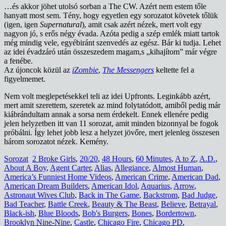
…és akkor jöhet utolsó sorban a The CW. Azért nem estem tőle
hanyatt most sem. Tény, hogy egyetlen egy sorozatot követek tőlük
(igen, igen
Supernatural
), amit csak azért nézek, mert volt egy
nagyon jó, s erős négy évada. Azóta pedig a szép emlék miatt tartok
még mindig vele, egyébiránt szenvedés az egész. Bár ki tudja. Lehet
az idei évadzáró után összeszedem magam,s „kihajítom” már végre
a fenébe.
Az újoncok közül az
iZombie
,
The Messengers
keltette fel a
figyelmemet.
Nem volt meglepetésekkel teli az idei Upfronts. Leginkább azért,
mert amit szerettem, szeretek az mind folytatódott, amiből pedig már
kiábrándultam annak a sorsa nem érdekelt. Ennek ellenére pedig
jelen helyzetben itt van 11 sorozat, amit minden bizonnyal be fogok
próbálni. Így lehet jobb lesz a helyzet jövőre, mert jelenleg összesen
három sorozatot nézek. Kemény.
Sorozat
2 Broke Girls
,
20/20
,
48 Hours
,
60 Minutes
,
A to Z
,
A.D.
,
About A Boy
,
Agent Carter
,
Alias
,
Allegiance
,
Almost Human
,
America’s Funniest Home Videos
,
American Crime
,
American Dad
,
American Dream Builders
,
American Idol
,
Aquarius
,
Arrow
,
Astronaut Wives Club
,
Back in The Game
,
Backstrom
,
Bad Judge
,
Bad Teacher
,
Battle Creek
,
Beauty & The Beast
,
Believe
,
Betrayal
,
Black-ish
,
Blue Bloods
,
Bob's Burgers
,
Bones
,
Bordertown
,
Brooklyn Nine-Nine
,
Castle
,
Chicago Fire
,
Chicago PD
,