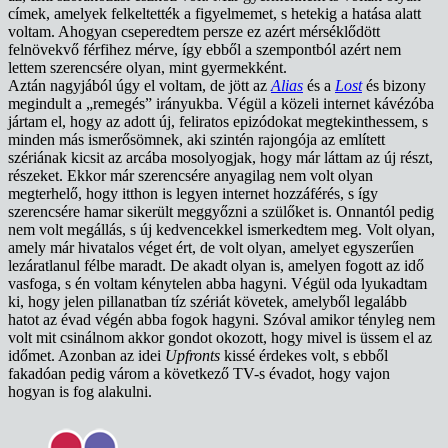
címek, amelyek felkeltették a figyelmemet, s hetekig a hatása alatt
voltam. Ahogyan cseperedtem persze ez azért mérséklődött
felnövekvő férfihez mérve, így ebből a szempontból azért nem
lettem szerencsére olyan, mint gyermekként.
Aztán nagyjából úgy el voltam, de jött az
Alias
és a
Lost
és bizony
megindult a „remegés” irányukba. Végül a közeli internet kávézóba
jártam el, hogy az adott új, feliratos epizódokat megtekinthessem, s
minden más ismerősömnek, aki szintén rajongója az említett
szériának kicsit az arcába mosolyogjak, hogy már láttam az új részt,
részeket. Ekkor már szerencsére anyagilag nem volt olyan
megterhelő, hogy itthon is legyen internet hozzáférés, s így
szerencsére hamar sikerült meggyőzni a szülőket is. Onnantól pedig
nem volt megállás, s új kedvencekkel ismerkedtem meg. Volt olyan,
amely már hivatalos véget ért, de volt olyan, amelyet egyszerűen
lezáratlanul félbe maradt. De akadt olyan is, amelyen fogott az idő
vasfoga, s én voltam kénytelen abba hagyni. Végül oda lyukadtam
ki, hogy jelen pillanatban tíz szériát követek, amelyből legalább
hatot az évad végén abba fogok hagyni. Szóval amikor tényleg nem
volt mit csinálnom akkor gondot okozott, hogy mivel is üssem el az
időmet. Azonban az idei
Upfronts
kissé érdekes volt, s ebből
fakadóan pedig várom a következő TV-s évadot, hogy vajon
hogyan is fog alakulni.