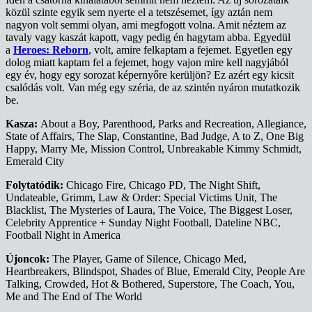
közül szinte egyik sem nyerte el a tetszésemet, így aztán nem
nagyon volt semmi olyan, ami megfogott volna. Amit néztem az
tavaly vagy kaszát kapott, vagy pedig én hagytam abba. Egyedül
a
Heroes: Reborn
, volt, amire felkaptam a fejemet. Egyetlen egy
dolog miatt kaptam fel a fejemet, hogy vajon mire kell nagyjából
egy év, hogy egy sorozat képernyőre kerüljön? Ez azért egy kicsit
csalódás volt. Van még egy széria, de az szintén nyáron mutatkozik
be.
Kasza:
About a Boy, Parenthood, Parks and Recreation, Allegiance,
State of Affairs, The Slap, Constantine, Bad Judge, A to Z, One Big
Happy, Marry Me, Mission Control, Unbreakable Kimmy Schmidt,
Emerald City
Folytatódik:
Chicago Fire, Chicago PD, The Night Shift,
Undateable, Grimm, Law & Order: Special Victims Unit, The
Blacklist, The Mysteries of Laura, The Voice, The Biggest Loser,
Celebrity Apprentice + Sunday Night Football, Dateline NBC,
Football Night in America
Újoncok:
The Player, Game of Silence, Chicago Med,
Heartbreakers, Blindspot, Shades of Blue, Emerald City, People Are
Talking, Crowded, Hot & Bothered, Superstore, The Coach, You,
Me and The End of The World