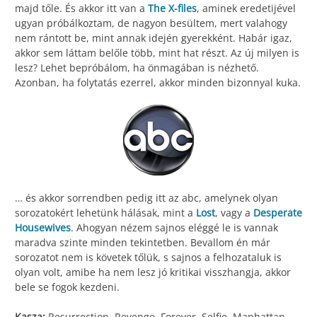
majd tőle. És akkor itt van a
The X-files
, aminek eredetijével
ugyan próbálkoztam, de nagyon besültem, mert valahogy
nem rántott be, mint annak idején gyerekként. Habár igaz,
akkor sem láttam belőle több, mint hat részt. Az új milyen is
lesz? Lehet bepróbálom, ha önmagában is nézhető.
Azonban, ha folytatás ezerrel, akkor minden bizonnyal kuka.
… és akkor sorrendben pedig itt az abc, amelynek olyan
sorozatokért lehetünk hálásak, mint a
Lost
, vagy a
Desperate
Housewives
. Ahogyan nézem sajnos eléggé le is vannak
maradva szinte minden tekintetben. Bevallom én már
sorozatot nem is követek tőlük, s sajnos a felhozataluk is
olyan volt, amibe ha nem lesz jó kritikai visszhangja, akkor
bele se fogok kezdeni.
Kasza:
Resurrection, Revenge, Forever, Selfie, Manhattan