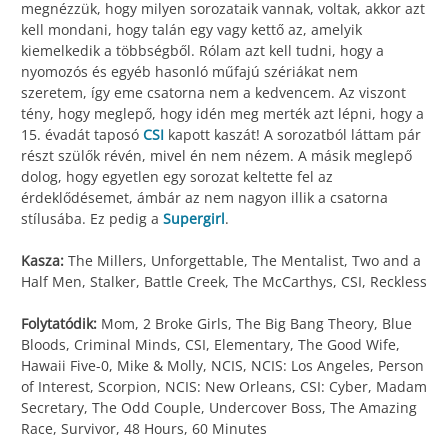
megnézzük, hogy milyen sorozataik vannak, voltak, akkor azt
kell mondani, hogy talán egy vagy kettő az, amelyik
kiemelkedik a többségből. Rólam azt kell tudni, hogy a
nyomozós és egyéb hasonló műfajú szériákat nem
szeretem, így eme csatorna nem a kedvencem. Az viszont
tény, hogy meglepő, hogy idén meg merték azt lépni, hogy a
15. évadát taposó
CSI
kapott kaszát! A sorozatból láttam pár
részt szülők révén, mivel én nem nézem. A másik meglepő
dolog, hogy egyetlen egy sorozat keltette fel az
érdeklődésemet, ámbár az nem nagyon illik a csatorna
stílusába. Ez pedig a
Supergirl
.
Kasza:
The Millers, Unforgettable, The Mentalist, Two and a
Half Men, Stalker, Battle Creek, The McCarthys, CSI, Reckless
Folytatódik:
Mom, 2 Broke Girls, The Big Bang Theory, Blue
Bloods, Criminal Minds, CSI, Elementary, The Good Wife,
Hawaii Five-0, Mike & Molly, NCIS, NCIS: Los Angeles, Person
of Interest, Scorpion, NCIS: New Orleans, CSI: Cyber, Madam
Secretary, The Odd Couple, Undercover Boss, The Amazing
Race, Survivor, 48 Hours, 60 Minutes