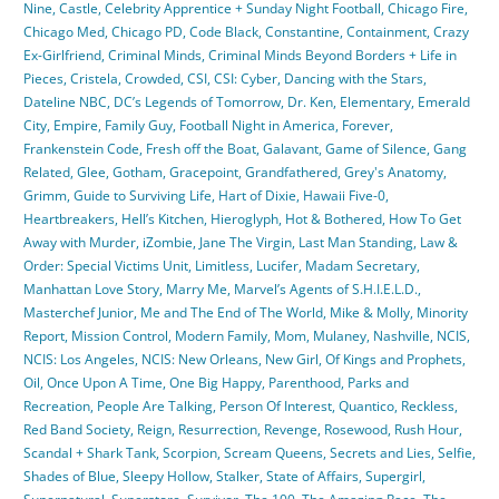
Nine
,
Castle
,
Celebrity Apprentice + Sunday Night Football
,
Chicago Fire
,
Chicago Med
,
Chicago PD
,
Code Black
,
Constantine
,
Containment
,
Crazy
Ex-Girlfriend
,
Criminal Minds
,
Criminal Minds Beyond Borders + Life in
Pieces
,
Cristela
,
Crowded
,
CSI
,
CSI: Cyber
,
Dancing with the Stars
,
Dateline NBC
,
DC’s Legends of Tomorrow
,
Dr. Ken
,
Elementary
,
Emerald
City
,
Empire
,
Family Guy
,
Football Night in America
,
Forever
,
Frankenstein Code
,
Fresh off the Boat
,
Galavant
,
Game of Silence
,
Gang
Related
,
Glee
,
Gotham
,
Gracepoint
,
Grandfathered
,
Grey's Anatomy
,
Grimm
,
Guide to Surviving Life
,
Hart of Dixie
,
Hawaii Five-0
,
Heartbreakers
,
Hell’s Kitchen
,
Hieroglyph
,
Hot & Bothered
,
How To Get
Away with Murder
,
iZombie
,
Jane The Virgin
,
Last Man Standing
,
Law &
Order: Special Victims Unit
,
Limitless
,
Lucifer
,
Madam Secretary
,
Manhattan Love Story
,
Marry Me
,
Marvel’s Agents of S.H.I.E.L.D.
,
Masterchef Junior
,
Me and The End of The World
,
Mike & Molly
,
Minority
Report
,
Mission Control
,
Modern Family
,
Mom
,
Mulaney
,
Nashville
,
NCIS
,
NCIS: Los Angeles
,
NCIS: New Orleans
,
New Girl
,
Of Kings and Prophets
,
Oil
,
Once Upon A Time
,
One Big Happy
,
Parenthood
,
Parks and
Recreation
,
People Are Talking
,
Person Of Interest
,
Quantico
,
Reckless
,
Red Band Society
,
Reign
,
Resurrection
,
Revenge
,
Rosewood
,
Rush Hour
,
Scandal + Shark Tank
,
Scorpion
,
Scream Queens
,
Secrets and Lies
,
Selfie
,
Shades of Blue
,
Sleepy Hollow
,
Stalker
,
State of Affairs
,
Supergirl
,