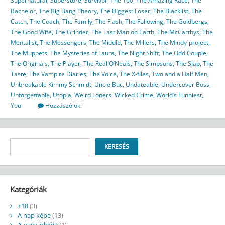
Supernatural
,
Superstore
,
Survivor
,
The 100
,
The Amazing Race
,
The
Bachelor
,
The Big Bang Theory
,
The Biggest Loser
,
The Blacklist
,
The
Catch
,
The Coach
,
The Family
,
The Flash
,
The Following
,
The Goldbergs
,
The Good Wife
,
The Grinder
,
The Last Man on Earth
,
The McCarthys
,
The
Mentalist
,
The Messengers
,
The Middle
,
The Millers
,
The Mindy-project
,
The Muppets
,
The Mysteries of Laura
,
The Night Shift
,
The Odd Couple
,
The Originals
,
The Player
,
The Real O’Neals
,
The Simpsons
,
The Slap
,
The
Taste
,
The Vampire Diaries
,
The Voice
,
The X-files
,
Two and a Half Men
,
Unbreakable Kimmy Schmidt
,
Uncle Buc
,
Undateable
,
Undercover Boss
,
Unforgettable
,
Utopia
,
Weird Loners
,
Wicked Crime
,
World’s Funniest
,
You
Hozzászólok!
Keresés
KERESÉS
Kategóriák
+18
(3)
A nap képe
(13)
A nap videója
(1)