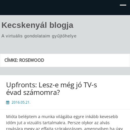
Kecskenyál blogja
A virtuális gondolataim gyűjtőhelye
CÍMKE:
ROSEWOOD
Upfronts: Lesz-e még jó TV-s
évad számomra?
2016.05.21.
Mióta beléptem a munka világába egyre inkább kevesebb
időm jut a vizuális tartalmakra. Persze olykor az alvás
rovására megy az effajta szórakozásom, amennyiben ha úgy