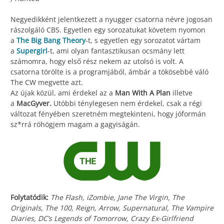
Negyedikként jelentkezett a nyugger csatorna névre jogosan
rászolgáló CBS. Egyetlen egy sorozatukat követem nyomon
a
The Big Bang Theory
-t, s egyetlen egy sorozatot vártam
a
Supergirl
-t, ami olyan fantasztikusan ocsmány lett
számomra, hogy első rész nekem az utolsó is volt. A
csatorna törölte is a programjából, ámbár a tökösebbé váló
The CW megvette azt.
Az újak közül, ami érdekel az a
Man With A Plan
illetve
a
MacGyver.
Utóbbi ténylegesen nem érdekel, csak a régi
változat fényében szeretném megtekinteni, hogy jóformán
sz*rrá röhögjem magam a gagyiságán.
Folytatódik:
The Flash, iZombie, Jane The Virgin, The
Originals, The 100, Reign, Arrow, Supernatural, The Vampire
Diaries, DC’s Legends of Tomorrow, Crazy Ex-Girlfriend