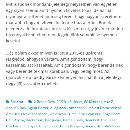
Mit is tudnék mondani. Jelenlegi helyzetben van egyetlen
egy olyan széria, amit nyomon követek tőlük, de az már
olyannyira rettenet minőség terén, hogy nagyon szeretném
már abba hagyni feltéve, ha lenne hozzá erőm. Ennek
ellenére a felhozataluk borzasztó szintén, így jövőre minden
bizonnyal ismételten nem fogok tőlük semmit se nyomon
követni.
…és nálam akkor milyen is lett a 2015-ös upfronts?
Nagyjából ahogyan vártam. Amit gondoltam, hogy
kaszálnak, azt kaszálták. Amit gondoltam, hogy berendelnek
vagy berendelték már korábban, vagy pedig most. Az
újoncok közül pedig várok keményen hármat (!!!) a jelenlegi
négy (!!!) visszatérő mellett.
Sorozat
2 Broke Girls
,
20/20
,
48 Hours
,
60 Minutes
,
A to Z
,
About A Boy
,
Agent Carter
,
Allegiance
,
America’s Funniest Home Videos
,
America’s Next Top Model
,
American Crime
,
American Idol
,
Angel from
Hell
,
Arrow
,
Backstrom
,
Bad Judge
,
Battle Creek
,
Beauty & The Beast
,
Black-ish
,
Blindspot
,
Blue Bloods
,
Bob's Burgers
,
Bones
,
Brooklyn Nine-