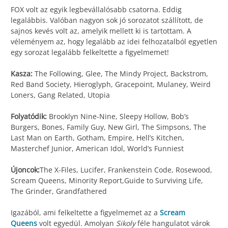
FOX volt az egyik legbevállalósabb csatorna. Eddig
legalábbis. Valóban nagyon sok jó sorozatot szállított, de
sajnos kevés volt az, amelyik mellett ki is tartottam. A
véleményem az, hogy legalább az idei felhozatalból egyetlen
egy sorozat legalább felkeltette a figyelmemet!
Kasza:
The Following, Glee, The Mindy Project, Backstrom,
Red Band Society, Hieroglyph, Gracepoint, Mulaney, Weird
Loners, Gang Related, Utopia
Folyatódik:
Brooklyn Nine-Nine, Sleepy Hollow, Bob’s
Burgers, Bones, Family Guy, New Girl, The Simpsons, The
Last Man on Earth, Gotham, Empire, Hell’s Kitchen,
Masterchef Junior, American Idol, World’s Funniest
Újoncok:
The X-Files, Lucifer, Frankenstein Code, Rosewood,
Scream Queens, Minority Report,Guide to Surviving Life,
The Grinder, Grandfathered
Igazából, ami felkeltette a figyelmemet az a
Scream
Queens
volt egyedül. Amolyan
Sikoly
féle hangulatot várok