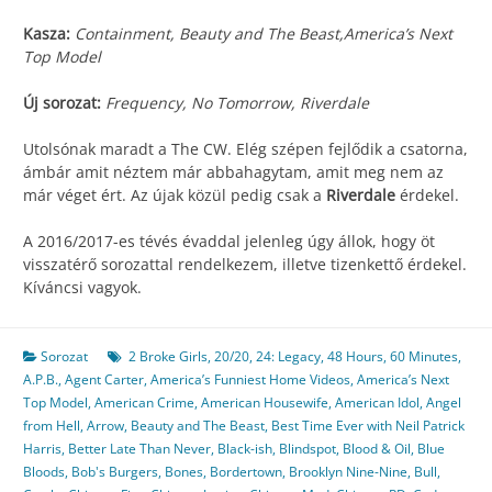
Kasza:
Containment, Beauty and The Beast,America’s Next
Top Model
Új sorozat:
Frequency, No Tomorrow, Riverdale
Utolsónak maradt a The CW. Elég szépen fejlődik a csatorna,
ámbár amit néztem már abbahagytam, amit meg nem az
már véget ért. Az újak közül pedig csak a
Riverdale
érdekel.
A 2016/2017-es tévés évaddal jelenleg úgy állok, hogy öt
visszatérő sorozattal rendelkezem, illetve tizenkettő érdekel.
Kíváncsi vagyok.
Sorozat
2 Broke Girls
,
20/20
,
24: Legacy
,
48 Hours
,
60 Minutes
,
A.P.B.
,
Agent Carter
,
America’s Funniest Home Videos
,
America’s Next
Top Model
,
American Crime
,
American Housewife
,
American Idol
,
Angel
from Hell
,
Arrow
,
Beauty and The Beast
,
Best Time Ever with Neil Patrick
Harris
,
Better Late Than Never
,
Black-ish
,
Blindspot
,
Blood & Oil
,
Blue
Bloods
,
Bob's Burgers
,
Bones
,
Bordertown
,
Brooklyn Nine-Nine
,
Bull
,