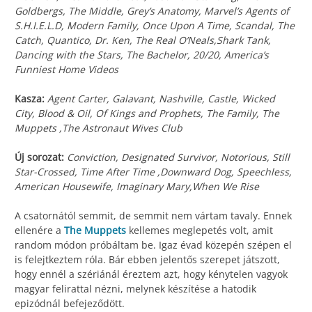
Goldbergs, The Middle, Grey’s Anatomy, Marvel’s Agents of
S.H.I.E.L.D, Modern Family, Once Upon A Time, Scandal, The
Catch, Quantico, Dr. Ken, The Real O’Neals,Shark Tank,
Dancing with the Stars, The Bachelor, 20/20, America’s
Funniest Home Videos
Kasza:
Agent Carter, Galavant, Nashville, Castle, Wicked
City, Blood & Oil, Of Kings and Prophets, The Family, The
Muppets ,The Astronaut Wives Club
Új sorozat:
Conviction, Designated Survivor, Notorious, Still
Star-Crossed, Time After Time ,Downward Dog, Speechless,
American Housewife, Imaginary Mary,When We Rise
A csatornától semmit, de semmit nem vártam tavaly. Ennek
ellenére a
The Muppets
kellemes meglepetés volt, amit
random módon próbáltam be. Igaz évad közepén szépen el
is felejtkeztem róla. Bár ebben jelentős szerepet játszott,
hogy ennél a szériánál éreztem azt, hogy kénytelen vagyok
magyar felirattal nézni, melynek készítése a hatodik
epizódnál befejeződött.