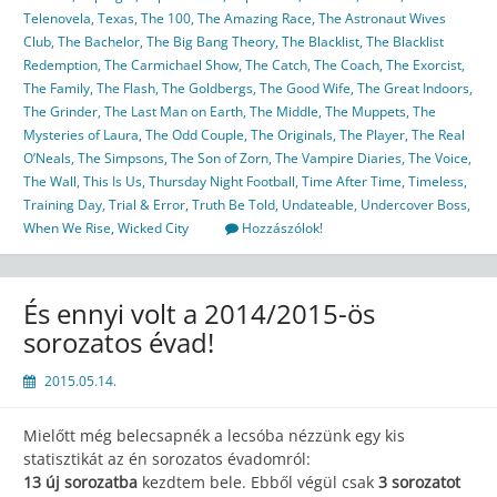
Telenovela
,
Texas
,
The 100
,
The Amazing Race
,
The Astronaut Wives
Club
,
The Bachelor
,
The Big Bang Theory
,
The Blacklist
,
The Blacklist
Redemption
,
The Carmichael Show
,
The Catch
,
The Coach
,
The Exorcist
,
The Family
,
The Flash
,
The Goldbergs
,
The Good Wife
,
The Great Indoors
,
The Grinder
,
The Last Man on Earth
,
The Middle
,
The Muppets
,
The
Mysteries of Laura
,
The Odd Couple
,
The Originals
,
The Player
,
The Real
O’Neals
,
The Simpsons
,
The Son of Zorn
,
The Vampire Diaries
,
The Voice
,
The Wall
,
This Is Us
,
Thursday Night Football
,
Time After Time
,
Timeless
,
Training Day
,
Trial & Error
,
Truth Be Told
,
Undateable
,
Undercover Boss
,
When We Rise
,
Wicked City
Hozzászólok!
És ennyi volt a 2014/2015-ös
sorozatos évad!
2015.05.14.
Mielőtt még belecsapnék a lecsóba nézzünk egy kis
statisztikát az én sorozatos évadomról:
13 új sorozatba
kezdtem bele. Ebből végül csak
3 sorozatot