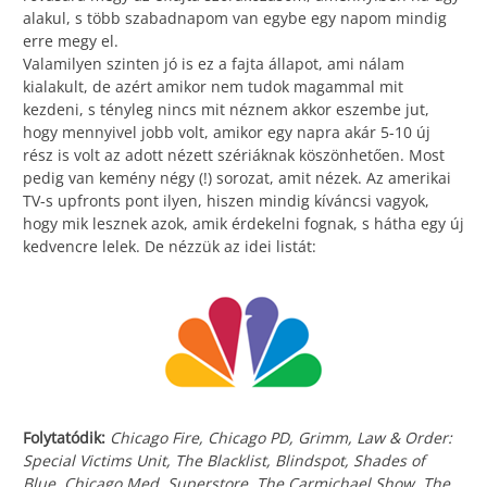
alakul, s több szabadnapom van egybe egy napom mindig
erre megy el.
Valamilyen szinten jó is ez a fajta állapot, ami nálam
kialakult, de azért amikor nem tudok magammal mit
kezdeni, s tényleg nincs mit néznem akkor eszembe jut,
hogy mennyivel jobb volt, amikor egy napra akár 5-10 új
rész is volt az adott nézett szériáknak köszönhetően. Most
pedig van kemény négy (!) sorozat, amit nézek. Az amerikai
TV-s upfronts pont ilyen, hiszen mindig kíváncsi vagyok,
hogy mik lesznek azok, amik érdekelni fognak, s hátha egy új
kedvencre lelek. De nézzük az idei listát:
Folytatódik:
Chicago Fire, Chicago PD, Grimm, Law & Order:
Special Victims Unit, The Blacklist, Blindspot, Shades of
Blue, Chicago Med, Superstore, The Carmichael Show, The