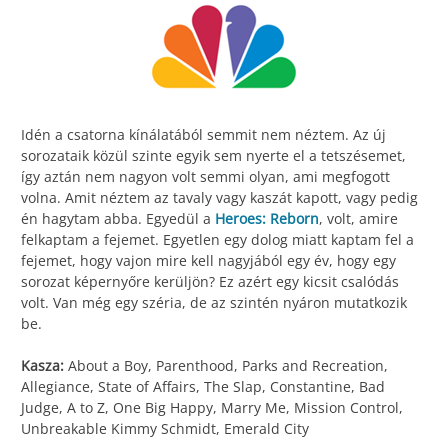
Idén a csatorna kínálatából semmit nem néztem. Az új
sorozataik közül szinte egyik sem nyerte el a tetszésemet,
így aztán nem nagyon volt semmi olyan, ami megfogott
volna. Amit néztem az tavaly vagy kaszát kapott, vagy pedig
én hagytam abba. Egyedül a
Heroes: Reborn
, volt, amire
felkaptam a fejemet. Egyetlen egy dolog miatt kaptam fel a
fejemet, hogy vajon mire kell nagyjából egy év, hogy egy
sorozat képernyőre kerüljön? Ez azért egy kicsit csalódás
volt. Van még egy széria, de az szintén nyáron mutatkozik
be.
Kasza:
About a Boy, Parenthood, Parks and Recreation,
Allegiance, State of Affairs, The Slap, Constantine, Bad
Judge, A to Z, One Big Happy, Marry Me, Mission Control,
Unbreakable Kimmy Schmidt, Emerald City