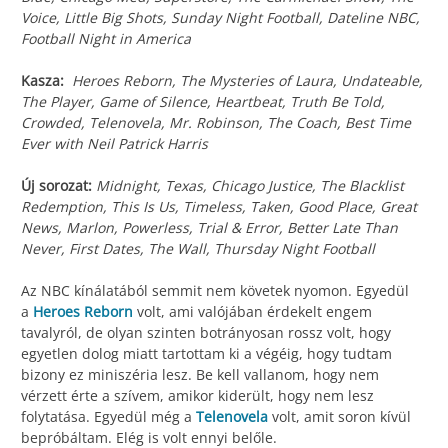
Voice, Little Big Shots, Sunday Night Football, Dateline NBC,
Football Night in America
Kasza:
Heroes Reborn, The Mysteries of Laura, Undateable,
The Player, Game of Silence, Heartbeat, Truth Be Told,
Crowded, Telenovela, Mr. Robinson, The Coach, Best Time
Ever with Neil Patrick Harris
Új sorozat:
Midnight, Texas, Chicago Justice, The Blacklist
Redemption, This Is Us, Timeless, Taken, Good Place, Great
News, Marlon, Powerless, Trial & Error, Better Late Than
Never, First Dates, The Wall, Thursday Night Football
Az NBC kínálatából semmit nem követek nyomon. Egyedül
a
Heroes Reborn
volt, ami valójában érdekelt engem
tavalyról, de olyan szinten botrányosan rossz volt, hogy
egyetlen dolog miatt tartottam ki a végéig, hogy tudtam
bizony ez miniszéria lesz. Be kell vallanom, hogy nem
vérzett érte a szívem, amikor kiderült, hogy nem lesz
folytatása. Egyedül még a
Telenovela
volt, amit soron kívül
bepróbáltam. Elég is volt ennyi belőle.