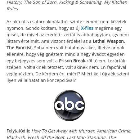
History, The Son of Zorn, Kicking & Screaming, My Kitchen
Rules
Az aktuális csatornakínálatból szinte semmit nem követek
nyomon. Gondolkodtam, hogy az új
X-files
megérne egy
misét, de mivel az eredeti szériát is abbahagytam, így nem
láttam értelmét. Ami viszont érdekel az a
Lethal Weapon,
The Exorcist.
Soha nem volt hatalmas siker, illetve annak
ellenére, hogy végignéztem mind a négy évadot egyetlen
egy bejegyzés sem volt a
Prison Break
-ről tőlem. Lezárták
szépen. Volt akinek tetszett, volt akinek nem. Én fapofával
végignéztem. De kérdem én, miért? Miért kell újraéleszteni
ilyen vállalhatatlan koncepcióval?
Folytatódik:
How To Get Away with Murder, American Crime,
Black-ish, Fresh off the Boat, Last Man Standing, The