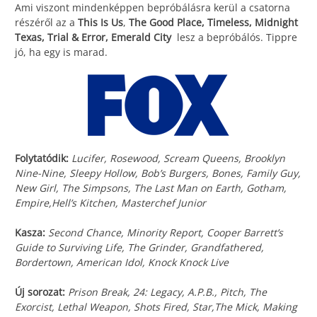
Ami viszont mindenképpen bepróbálásra kerül a csatorna
részéről az a
This Is Us
,
The Good Place, Timeless, Midnight
Texas, Trial & Error, Emerald City
lesz a bepróbálós. Tippre
jó, ha egy is marad.
Folytatódik:
Lucifer, Rosewood, Scream Queens, Brooklyn
Nine-Nine, Sleepy Hollow, Bob’s Burgers, Bones, Family Guy,
New Girl, The Simpsons, The Last Man on Earth, Gotham,
Empire,Hell’s Kitchen, Masterchef Junior
Kasza:
Second Chance, Minority Report, Cooper Barrett’s
Guide to Surviving Life, The Grinder, Grandfathered,
Bordertown, American Idol, Knock Knock Live
Új sorozat:
Prison Break, 24: Legacy, A.P.B., Pitch, The
Exorcist, Lethal Weapon, Shots Fired, Star,The Mick, Making