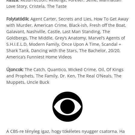
Love Story, Cristela, The Taste
Folytatódik:
Agent Carter, Secrets and Lies, How To Get Away
with Murder, American Crime, Black-ish, Fresh off the Boat,
Galavant, Nashville, Castle, Last Man Standing, The
Goldbergs, The Middle, Grey’s Anatomy, Marvel’s Agents of
S.H.I.E.L.D, Modern Family, Once Upon A Time, Scandal +
Shark Tank, Dancing with the Stars, The Bachelor, 20/20,
America’s Funniest Home Videos
Újoncok:
The Catch, Quantico, Wicked Crime, Oil, Of Kings
and Prophets, The Family, Dr. Ken, The Real O’Neals, The
Muppets, Uncle Buck
A CBS-re tényleg igaz, hogy tökéletes nyugger csatorna. Ha