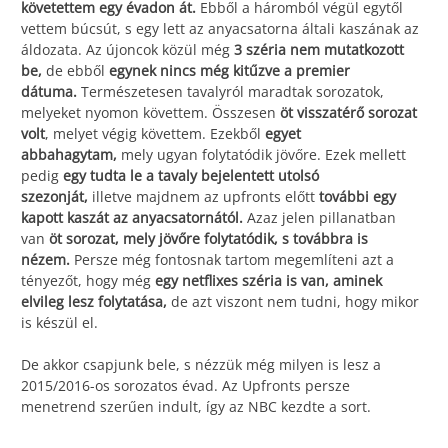
követettem egy évadon át.
Ebből a háromból végül egytől
vettem búcsút, s egy lett az anyacsatorna általi kaszának az
áldozata. Az újoncok közül még
3 széria nem mutatkozott
be,
de ebből
egynek nincs még kitűzve a premier
dátuma.
Természetesen tavalyról maradtak sorozatok,
melyeket nyomon követtem. Összesen
öt visszatérő sorozat
volt
, melyet végig követtem. Ezekből
egyet
abbahagytam,
mely ugyan folytatódik jövőre. Ezek mellett
pedig
egy tudta le a tavaly bejelentett utolsó
szezonját,
illetve majdnem az upfronts előtt
további egy
kapott kaszát az anyacsatornától.
Azaz jelen pillanatban
van
öt sorozat, mely jövőre folytatódik, s továbbra is
nézem.
Persze még fontosnak tartom megemlíteni azt a
tényezőt, hogy még
egy netflixes széria is van, aminek
elvileg lesz folytatása,
de azt viszont nem tudni, hogy mikor
is készül el.
De akkor csapjunk bele, s nézzük még milyen is lesz a
2015/2016-os sorozatos évad. Az Upfronts persze
menetrend szerűen indult, így az NBC kezdte a sort.