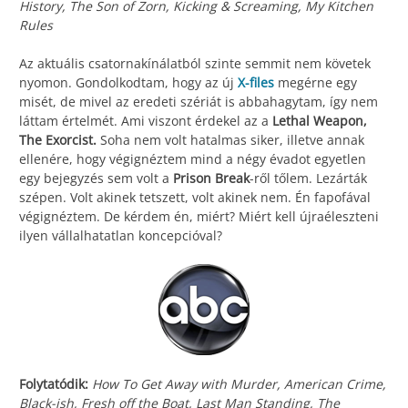
History, The Son of Zorn, Kicking & Screaming, My Kitchen
Rules
Az aktuális csatornakínálatból szinte semmit nem követek
nyomon. Gondolkodtam, hogy az új
X-files
megérne egy
misét, de mivel az eredeti szériát is abbahagytam, így nem
láttam értelmét. Ami viszont érdekel az a
Lethal Weapon,
The Exorcist.
Soha nem volt hatalmas siker, illetve annak
ellenére, hogy végignéztem mind a négy évadot egyetlen
egy bejegyzés sem volt a
Prison Break
-ről tőlem. Lezárták
szépen. Volt akinek tetszett, volt akinek nem. Én fapofával
végignéztem. De kérdem én, miért? Miért kell újraéleszteni
ilyen vállalhatatlan koncepcióval?
Folytatódik:
How To Get Away with Murder, American Crime,
Black-ish, Fresh off the Boat, Last Man Standing, The