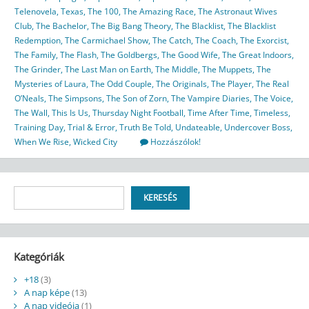
Telenovela
,
Texas
,
The 100
,
The Amazing Race
,
The Astronaut Wives
Club
,
The Bachelor
,
The Big Bang Theory
,
The Blacklist
,
The Blacklist
Redemption
,
The Carmichael Show
,
The Catch
,
The Coach
,
The Exorcist
,
The Family
,
The Flash
,
The Goldbergs
,
The Good Wife
,
The Great Indoors
,
The Grinder
,
The Last Man on Earth
,
The Middle
,
The Muppets
,
The
Mysteries of Laura
,
The Odd Couple
,
The Originals
,
The Player
,
The Real
O’Neals
,
The Simpsons
,
The Son of Zorn
,
The Vampire Diaries
,
The Voice
,
The Wall
,
This Is Us
,
Thursday Night Football
,
Time After Time
,
Timeless
,
Training Day
,
Trial & Error
,
Truth Be Told
,
Undateable
,
Undercover Boss
,
When We Rise
,
Wicked City
Hozzászólok!
Keresés
KERESÉS
Kategóriák
+18
(3)
A nap képe
(13)
A nap videója
(1)