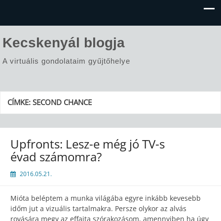
Kecskenyál blogja
A virtuális gondolataim gyűjtőhelye
CÍMKE:
SECOND CHANCE
Upfronts: Lesz-e még jó TV-s
évad számomra?
2016.05.21.
Mióta beléptem a munka világába egyre inkább kevesebb
időm jut a vizuális tartalmakra. Persze olykor az alvás
rovására megy az effajta szórakozásom, amennyiben ha úgy