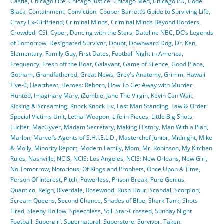
Castle
,
Chicago Fire
,
Chicago Justice
,
Chicago Med
,
Chicago PD
,
Code
Black
,
Containment
,
Conviction
,
Cooper Barrett’s Guide to Surviving Life
,
Crazy Ex-Girlfriend
,
Criminal Minds
,
Criminal Minds Beyond Borders
,
Crowded
,
CSI: Cyber
,
Dancing with the Stars
,
Dateline NBC
,
DC’s Legends
of Tomorrow
,
Designated Survivor
,
Doubt
,
Downward Dog
,
Dr. Ken
,
Elementary
,
Family Guy
,
First Dates
,
Football Night in America
,
Frequency
,
Fresh off the Boat
,
Galavant
,
Game of Silence
,
Good Place
,
Gotham
,
Grandfathered
,
Great News
,
Grey's Anatomy
,
Grimm
,
Hawaii
Five-0
,
Heartbeat
,
Heroes: Reborn
,
How To Get Away with Murder
,
Hunted
,
Imaginary Mary
,
iZombie
,
Jane The Virgin
,
Kevin Can Wait
,
Kicking & Screaming
,
Knock Knock Liv
,
Last Man Standing
,
Law & Order:
Special Victims Unit
,
Lethal Weapon
,
Life in Pieces
,
Little Big Shots
,
Lucifer
,
MacGyver
,
Madam Secretary
,
Making History
,
Man With a Plan
,
Marlon
,
Marvel’s Agents of S.H.I.E.L.D.
,
Masterchef Junior
,
Midnight
,
Mike
& Molly
,
Minority Report
,
Modern Family
,
Mom
,
Mr. Robinson
,
My Kitchen
Rules
,
Nashville
,
NCIS
,
NCIS: Los Angeles
,
NCIS: New Orleans
,
New Girl
,
No Tomorrow
,
Notorious
,
Of Kings and Prophets
,
Once Upon A Time
,
Person Of Interest
,
Pitch
,
Powerless
,
Prison Break
,
Pure Genius
,
Quantico
,
Reign
,
Riverdale
,
Rosewood
,
Rush Hour
,
Scandal
,
Scorpion
,
Scream Queens
,
Second Chance
,
Shades of Blue
,
Shark Tank
,
Shots
Fired
,
Sleepy Hollow
,
Speechless
,
Still Star-Crossed
,
Sunday Night
Football
,
Supergirl
,
Supernatural
,
Superstore
,
Survivor
,
Taken
,