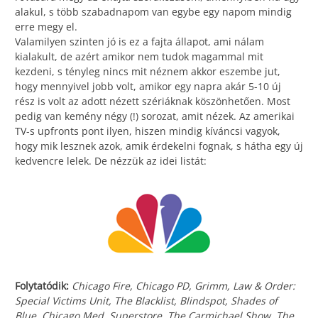
alakul, s több szabadnapom van egybe egy napom mindig
erre megy el.
Valamilyen szinten jó is ez a fajta állapot, ami nálam
kialakult, de azért amikor nem tudok magammal mit
kezdeni, s tényleg nincs mit néznem akkor eszembe jut,
hogy mennyivel jobb volt, amikor egy napra akár 5-10 új
rész is volt az adott nézett szériáknak köszönhetően. Most
pedig van kemény négy (!) sorozat, amit nézek. Az amerikai
TV-s upfronts pont ilyen, hiszen mindig kíváncsi vagyok,
hogy mik lesznek azok, amik érdekelni fognak, s hátha egy új
kedvencre lelek. De nézzük az idei listát:
Folytatódik:
Chicago Fire, Chicago PD, Grimm, Law & Order:
Special Victims Unit, The Blacklist, Blindspot, Shades of
Blue, Chicago Med, Superstore, The Carmichael Show, The