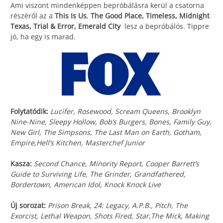
Ami viszont mindenképpen bepróbálásra kerül a csatorna
részéről az a
This Is Us
,
The Good Place, Timeless, Midnight
Texas, Trial & Error, Emerald City
lesz a bepróbálós. Tippre
jó, ha egy is marad.
Folytatódik:
Lucifer, Rosewood, Scream Queens, Brooklyn
Nine-Nine, Sleepy Hollow, Bob’s Burgers, Bones, Family Guy,
New Girl, The Simpsons, The Last Man on Earth, Gotham,
Empire,Hell’s Kitchen, Masterchef Junior
Kasza:
Second Chance, Minority Report, Cooper Barrett’s
Guide to Surviving Life, The Grinder, Grandfathered,
Bordertown, American Idol, Knock Knock Live
Új sorozat:
Prison Break, 24: Legacy, A.P.B., Pitch, The
Exorcist, Lethal Weapon, Shots Fired, Star,The Mick, Making