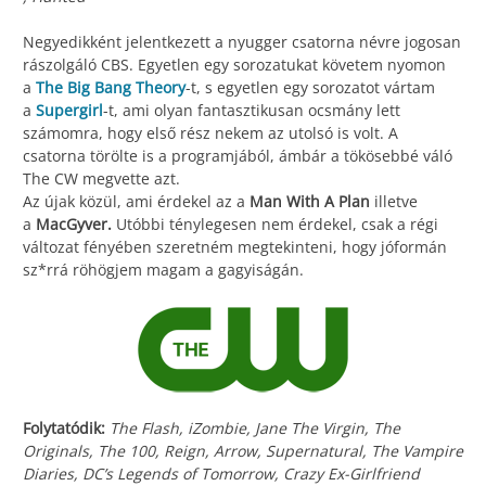
Negyedikként jelentkezett a nyugger csatorna névre jogosan
rászolgáló CBS. Egyetlen egy sorozatukat követem nyomon
a
The Big Bang Theory
-t, s egyetlen egy sorozatot vártam
a
Supergirl
-t, ami olyan fantasztikusan ocsmány lett
számomra, hogy első rész nekem az utolsó is volt. A
csatorna törölte is a programjából, ámbár a tökösebbé váló
The CW megvette azt.
Az újak közül, ami érdekel az a
Man With A Plan
illetve
a
MacGyver.
Utóbbi ténylegesen nem érdekel, csak a régi
változat fényében szeretném megtekinteni, hogy jóformán
sz*rrá röhögjem magam a gagyiságán.
Folytatódik:
The Flash, iZombie, Jane The Virgin, The
Originals, The 100, Reign, Arrow, Supernatural, The Vampire
Diaries, DC’s Legends of Tomorrow, Crazy Ex-Girlfriend