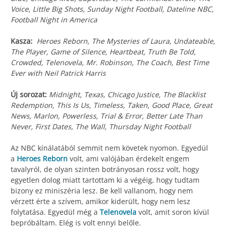
Voice, Little Big Shots, Sunday Night Football, Dateline NBC,
Football Night in America
Kasza:
Heroes Reborn, The Mysteries of Laura, Undateable,
The Player, Game of Silence, Heartbeat, Truth Be Told,
Crowded, Telenovela, Mr. Robinson, The Coach, Best Time
Ever with Neil Patrick Harris
Új sorozat:
Midnight, Texas, Chicago Justice, The Blacklist
Redemption, This Is Us, Timeless, Taken, Good Place, Great
News, Marlon, Powerless, Trial & Error, Better Late Than
Never, First Dates, The Wall, Thursday Night Football
Az NBC kínálatából semmit nem követek nyomon. Egyedül
a
Heroes Reborn
volt, ami valójában érdekelt engem
tavalyról, de olyan szinten botrányosan rossz volt, hogy
egyetlen dolog miatt tartottam ki a végéig, hogy tudtam
bizony ez miniszéria lesz. Be kell vallanom, hogy nem
vérzett érte a szívem, amikor kiderült, hogy nem lesz
folytatása. Egyedül még a
Telenovela
volt, amit soron kívül
bepróbáltam. Elég is volt ennyi belőle.