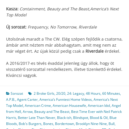
Kasza:
Containment, Beauty and The Beast,America’s Next
Top Model
Új sorozat:
Frequency, No Tomorrow, Riverdale
Utolsónak maradt a The CW. Elég szépen fejlődik a csatorna,
ámbár amit néztem már abbahagytam, amit meg nem az
már véget ért. Az újak közül pedig csak a
Riverdale
érdekel.
A 2016/2017-es tévés évaddal jelenleg úgy állok, hogy öt
visszatérő sorozattal rendelkezem, illetve tizenkettő érdekel.
Kíváncsi vagyok.
Sorozat
2 Broke Girls
,
20/20
,
24: Legacy
,
48 Hours
,
60 Minutes
,
A.P.B.
,
Agent Carter
,
America’s Funniest Home Videos
,
America’s Next
Top Model
,
American Crime
,
American Housewife
,
American Idol
,
Angel
from Hell
,
Arrow
,
Beauty and The Beast
,
Best Time Ever with Neil Patrick
Harris
,
Better Late Than Never
,
Black-ish
,
Blindspot
,
Blood & Oil
,
Blue
Bloods
,
Bob's Burgers
,
Bones
,
Bordertown
,
Brooklyn Nine-Nine
,
Bull
,