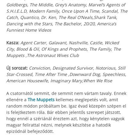
Goldbergs, The Middle, Grey’s Anatomy, Marvel’s Agents of
S.H.I.E.L.D, Modern Family, Once Upon A Time, Scandal, The
Catch, Quantico, Dr. Ken, The Real O’Neals,Shark Tank,
Dancing with the Stars, The Bachelor, 20/20, America’s
Funniest Home Videos
Kasza:
Agent Carter, Galavant, Nashville, Castle, Wicked
City, Blood & Oil, Of Kings and Prophets, The Family, The
Muppets ,The Astronaut Wives Club
Új sorozat:
Conviction, Designated Survivor, Notorious, Still
Star-Crossed, Time After Time ,Downward Dog, Speechless,
American Housewife, Imaginary Mary,When We Rise
A csatornától semmit, de semmit nem vártam tavaly. Ennek
ellenére a
The Muppets
kellemes meglepetés volt, amit
random módon próbáltam be. Igaz évad közepén szépen el
is felejtkeztem róla. Bár ebben jelentős szerepet játszott,
hogy ennél a szériánál éreztem azt, hogy kénytelen vagyok
magyar felirattal nézni, melynek készítése a hatodik
epizódnál befejeződött.