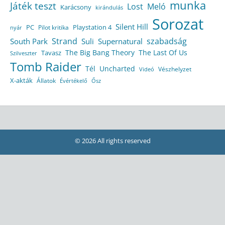
munka
Játék teszt
Lost
Meló
Karácsony
kirándulás
Sorozat
Silent Hill
Playstation 4
PC
Pilot kritika
nyár
Strand
szabadság
South Park
Suli
Supernatural
The Big Bang Theory
The Last Of Us
Tavasz
Szilveszter
Tomb Raider
Tél
Uncharted
Vészhelyzet
Videó
X-akták
Állatok
Évértékelő
Ősz
© 2026 All rights reserved