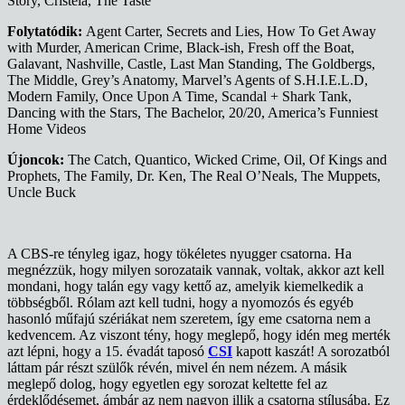
Story, Cristela, The Taste
Folytatódik:
Agent Carter, Secrets and Lies, How To Get Away
with Murder, American Crime, Black-ish, Fresh off the Boat,
Galavant, Nashville, Castle, Last Man Standing, The Goldbergs,
The Middle, Grey’s Anatomy, Marvel’s Agents of S.H.I.E.L.D,
Modern Family, Once Upon A Time, Scandal + Shark Tank,
Dancing with the Stars, The Bachelor, 20/20, America’s Funniest
Home Videos
Újoncok:
The Catch, Quantico, Wicked Crime, Oil, Of Kings and
Prophets, The Family, Dr. Ken, The Real O’Neals, The Muppets,
Uncle Buck
A CBS-re tényleg igaz, hogy tökéletes nyugger csatorna. Ha
megnézzük, hogy milyen sorozataik vannak, voltak, akkor azt kell
mondani, hogy talán egy vagy kettő az, amelyik kiemelkedik a
többségből. Rólam azt kell tudni, hogy a nyomozós és egyéb
hasonló műfajú szériákat nem szeretem, így eme csatorna nem a
kedvencem. Az viszont tény, hogy meglepő, hogy idén meg merték
azt lépni, hogy a 15. évadát taposó
CSI
kapott kaszát! A sorozatból
láttam pár részt szülők révén, mivel én nem nézem. A másik
meglepő dolog, hogy egyetlen egy sorozat keltette fel az
érdeklődésemet, ámbár az nem nagyon illik a csatorna stílusába. Ez