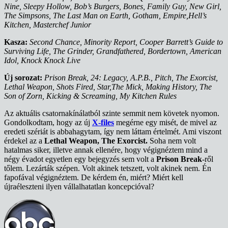
Nine, Sleepy Hollow, Bob’s Burgers, Bones, Family Guy, New Girl,
The Simpsons, The Last Man on Earth, Gotham, Empire,Hell’s
Kitchen, Masterchef Junior
Kasza:
Second Chance, Minority Report, Cooper Barrett’s Guide to
Surviving Life, The Grinder, Grandfathered, Bordertown, American
Idol, Knock Knock Live
Új sorozat:
Prison Break, 24: Legacy, A.P.B., Pitch, The Exorcist,
Lethal Weapon, Shots Fired, Star,The Mick, Making History, The
Son of Zorn, Kicking & Screaming, My Kitchen Rules
Az aktuális csatornakínálatból szinte semmit nem követek nyomon.
Gondolkodtam, hogy az új
X-files
megérne egy misét, de mivel az
eredeti szériát is abbahagytam, így nem láttam értelmét. Ami viszont
érdekel az a
Lethal Weapon, The Exorcist.
Soha nem volt
hatalmas siker, illetve annak ellenére, hogy végignéztem mind a
négy évadot egyetlen egy bejegyzés sem volt a
Prison Break
-ről
tőlem. Lezárták szépen. Volt akinek tetszett, volt akinek nem. Én
fapofával végignéztem. De kérdem én, miért? Miért kell
újraéleszteni ilyen vállalhatatlan koncepcióval?