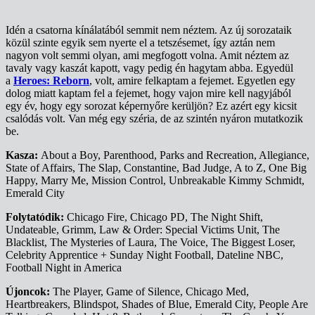
Idén a csatorna kínálatából semmit nem néztem. Az új sorozataik
közül szinte egyik sem nyerte el a tetszésemet, így aztán nem
nagyon volt semmi olyan, ami megfogott volna. Amit néztem az
tavaly vagy kaszát kapott, vagy pedig én hagytam abba. Egyedül
a
Heroes: Reborn
, volt, amire felkaptam a fejemet. Egyetlen egy
dolog miatt kaptam fel a fejemet, hogy vajon mire kell nagyjából
egy év, hogy egy sorozat képernyőre kerüljön? Ez azért egy kicsit
csalódás volt. Van még egy széria, de az szintén nyáron mutatkozik
be.
Kasza:
About a Boy, Parenthood, Parks and Recreation, Allegiance,
State of Affairs, The Slap, Constantine, Bad Judge, A to Z, One Big
Happy, Marry Me, Mission Control, Unbreakable Kimmy Schmidt,
Emerald City
Folytatódik:
Chicago Fire, Chicago PD, The Night Shift,
Undateable, Grimm, Law & Order: Special Victims Unit, The
Blacklist, The Mysteries of Laura, The Voice, The Biggest Loser,
Celebrity Apprentice + Sunday Night Football, Dateline NBC,
Football Night in America
Újoncok:
The Player, Game of Silence, Chicago Med,
Heartbreakers, Blindspot, Shades of Blue, Emerald City, People Are