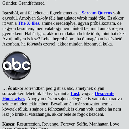
Grinder, Grandfathered
Igazából, ami felkeltette a figyelmemet az a
Scream Queens
volt
egyedül. Amolyan
Sikoly
féle hangulatot várok majd tőle. És akkor
itt van a
The X-files
, aminek eredetijével ugyan próbálkoztam, de
nagyon besültem, mert valahogy nem rántott be, mint annak idején
gyerekként. Habár igaz, akkor sem láttam belőle több, mint hat részt.
Az új milyen is lesz? Lehet bepróbálom, ha önmagában is nézhető.
Azonban, ha folytatás ezerrel, akkor minden bizonnyal kuka.
… és akkor sorrendben pedig itt az abc, amelynek olyan
sorozatokért lehetünk hálásak, mint a
Lost
, vagy a
Desperate
Housewives
. Ahogyan nézem sajnos eléggé le is vannak maradva
szinte minden tekintetben. Bevallom én már sorozatot nem is
követek tőlük, s sajnos a felhozataluk is olyan volt, amibe ha nem
lesz jó kritikai visszhangja, akkor bele se fogok kezdeni.
Kasza:
Resurrection, Revenge, Forever, Selfie, Manhattan Love