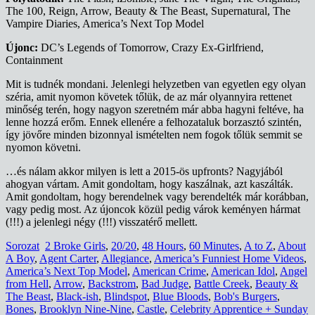
The 100, Reign, Arrow, Beauty & The Beast, Supernatural, The
Vampire Diaries, America’s Next Top Model
Újonc:
DC’s Legends of Tomorrow, Crazy Ex-Girlfriend,
Containment
Mit is tudnék mondani. Jelenlegi helyzetben van egyetlen egy olyan
széria, amit nyomon követek tőlük, de az már olyannyira rettenet
minőség terén, hogy nagyon szeretném már abba hagyni feltéve, ha
lenne hozzá erőm. Ennek ellenére a felhozataluk borzasztó szintén,
így jövőre minden bizonnyal ismételten nem fogok tőlük semmit se
nyomon követni.
…és nálam akkor milyen is lett a 2015-ös upfronts? Nagyjából
ahogyan vártam. Amit gondoltam, hogy kaszálnak, azt kaszálták.
Amit gondoltam, hogy berendelnek vagy berendelték már korábban,
vagy pedig most. Az újoncok közül pedig várok keményen hármat
(!!!) a jelenlegi négy (!!!) visszatérő mellett.
Sorozat
2 Broke Girls
,
20/20
,
48 Hours
,
60 Minutes
,
A to Z
,
About
A Boy
,
Agent Carter
,
Allegiance
,
America’s Funniest Home Videos
,
America’s Next Top Model
,
American Crime
,
American Idol
,
Angel
from Hell
,
Arrow
,
Backstrom
,
Bad Judge
,
Battle Creek
,
Beauty &
The Beast
,
Black-ish
,
Blindspot
,
Blue Bloods
,
Bob's Burgers
,
Bones
,
Brooklyn Nine-Nine
,
Castle
,
Celebrity Apprentice + Sunday