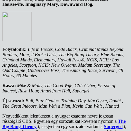
Housewife, Imaginary Mary, Downward Dog.
Folytatódik:
Life in Pieces, Code Black, Criminal Minds Beyond
Borders, Mom, 2 Broke Girls, The Big Bang Theory, Blue Bloods,
Criminal Minds, Elementary, Hawaii Five-0, NCIS, NCIS: Los
Angeles, Scorpion, NCIS: New Orleans, Madam Secretary, The
Odd Couple ,Undercover Boss, The Amazing Race, Survivor , 48
Hours, 60 Minutes
Kasza:
Mike & Molly, The Good Wife, CSI: Cyber, Person of
Interest, Rush Hour, Angel from Hell, Supergirl
Új sorozat:
Bull, Pure Genius, Training Day, MacGyver, Doubt ,
The Great Indoors, Man With a Plan, Kevin Can Wait , Hunted
Negyedikként jelentkezett a nyugger csatorna névre jogosan
rászolgáló CBS. Egyetlen egy sorozatukat követem nyomon a
The
Big Bang Theory
-t, s egyetlen egy sorozatot vártam a
Supergirl
-t,