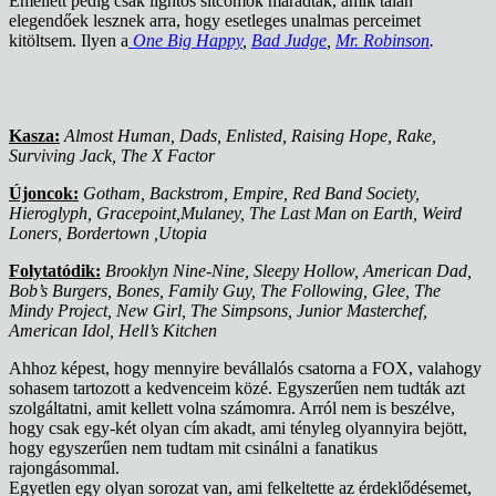
Emellett pedig csak lightos sitcomok maradtak, amik talán
elegendőek lesznek arra, hogy esetleges unalmas perceimet
kitöltsem. Ilyen a
One Big Happy
,
Bad Judge
,
Mr. Robinson
.
Kasza:
Almost Human, Dads, Enlisted, Raising Hope, Rake,
Surviving Jack, The X Factor
Újoncok:
Gotham, Backstrom, Empire, Red Band Society,
Hieroglyph, Gracepoint,Mulaney, The Last Man on Earth, Weird
Loners, Bordertown ,Utopia
Folytatódik:
Brooklyn Nine-Nine, Sleepy Hollow, American Dad,
Bob’s Burgers, Bones, Family Guy, The Following, Glee, The
Mindy Project, New Girl, The Simpsons, Junior Masterchef,
American Idol, Hell’s Kitchen
Ahhoz képest, hogy mennyire bevállalós csatorna a FOX, valahogy
sohasem tartozott a kedvenceim közé. Egyszerűen nem tudták azt
szolgáltatni, amit kellett volna számomra. Arról nem is beszélve,
hogy csak egy-két olyan cím akadt, ami tényleg olyannyira bejött,
hogy egyszerűen nem tudtam mit csinálni a fanatikus
rajongásommal.
Egyetlen egy olyan sorozat van, ami felkeltette az érdeklődésemet,