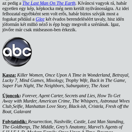
az pedig a
The Last Man On The Earth
.
Kíváncsi vagyok rá, habár
egyetlen egy kép, képkocka még nem került nyilvánosságra. Az idei
felhozatal egyébként sem volt erős, habár biztos szívják most a
fogukat például a
Glee
két évados berendeléséért tavaly, hisz idén
jóformán két millió néző is épp hogy megvolt a szériának. Igaz,
jövőre már csak midseason-ben érkezik.
Kasza:
Killer Women, Once Upon A Time in Wonderland, Betrayal,
Lucky 7, Mind Games, Mixology, Trophy Wife, Back in The Game,
Super Fun Night, The Neighbors, Suburgatory, The Asset
Újoncok
:
Forever, Agent Carter, Secrets and Lies, How To Get
Away with Murder, American Crime, The Whispers, Astronaut Wives
Club,Selfie, Manhattan Love Story, Black-ish, Cristela, Fresh off the
Boat, Galavant
Folytatódik:
Resurrection, Nashville, Castle, Last Man Standing,
The Goldbergs, The Middle, Grey’s Anatomy, Marvel’s Agents of