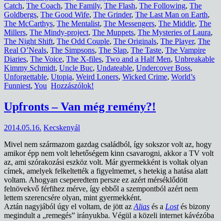
Catch
,
The Coach
,
The Family
,
The Flash
,
The Following
,
The
Goldbergs
,
The Good Wife
,
The Grinder
,
The Last Man on Earth
,
The McCarthys
,
The Mentalist
,
The Messengers
,
The Middle
,
The
Millers
,
The Mindy-project
,
The Muppets
,
The Mysteries of Laura
,
The Night Shift
,
The Odd Couple
,
The Originals
,
The Player
,
The
Real O’Neals
,
The Simpsons
,
The Slap
,
The Taste
,
The Vampire
Diaries
,
The Voice
,
The X-files
,
Two and a Half Men
,
Unbreakable
Kimmy Schmidt
,
Uncle Buc
,
Undateable
,
Undercover Boss
,
Unforgettable
,
Utopia
,
Weird Loners
,
Wicked Crime
,
World’s
Funniest
,
You
Hozzászólok!
Upfronts – Van még remény?!
2014.05.16.
Kecskenyál
Mivel nem származom gazdag családból, így sokszor volt az, hogy
amikor épp nem volt lehetőségem kinn csavarogni, akkor a TV volt
az, ami szórakozási eszköz volt. Már gyermekként is voltak olyan
címek, amelyek felkeltették a figyelmemet, s hetekig a hatása alatt
voltam. Ahogyan cseperedtem persze ez azért mérséklődött
felnövekvő férfihez mérve, így ebből a szempontból azért nem
lettem szerencsére olyan, mint gyermekként.
Aztán nagyjából úgy el voltam, de jött az
Alias
és a
Lost
és bizony
megindult a „remegés” irányukba. Végül a közeli internet kávézóba