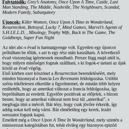
Folytatódik:
Grey’s Anatomy, Once Upon A Time, Castle, Last
Man Standing, The Middle, Nashville, The Neighbours, Scandal,
Modern Family, Suburgatory
Újoncok:
Killer Women, Once Upon A Time in Wonderland,
Resurrection, Betrayal, Lucky 7, Mind Games, Marvel’s Agents of
S.H.I.E.L.D. , Mixology, Trophy Wife, Back in The Game, The
Goldbergs, Super Fun Night
Az idei abc-s évad is harmatgyenge volt. Egyetlen egy újoncot
próbáltam be tőlük, s azt is egy rész után kaszáltam. A következő
évad viszonylag ígéretesnek mondható. Persze függ majd attól is,
hogy milyen minőséget fognak szállítani, s ki fogok-e tartani az újak
közül az évad végéig.
Első körben ezer köszönet a
Resurrection
berendeléséért, mely
minden bizonnyal a francia
Les Revenants
feldolgozása. Utóbbi
széria tökéletesen elkerülte a figyelmemet, de miután több helyen
említették, hogy az amerikai változat a francia feldolgozása, így
bepróbáltam az eredetit. Egyelőre pozitívak az előjelek, s bízom
benne, hogy az amerikai változat nem lesz túl „amerikai”, s
megfogja ütni a mércét. Bár tény, hogy csak jövőre érkezik, így
addig sokat kell még várni. Bár elméletileg egy kerek, lezárt
sorozatot fogunk kapni.
Emellett még a
Once Upon A Time In Wonderland
, mely szintén a
minisorozat kategóriában fut, tehát elvileg egy bizonyos epizód