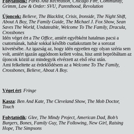
Folytatódik:
Parks And Recreation, Chicago Fire, Community,
Grimm, Law & Order: SVU, Parenthood, Revolution
Újoncok:
Believe, The Blacklist, Crisis, Ironside, The Night Shift,
About A Boy, The Family Guide, The Michael J. Fox Show, Sean
Saves The World, Undateable, Welcome To The Family, Dracula,
Crossbones
Idén véget ért a
The Office,
amiért egyébként hatalmas pacsi a
csatornának, habár sokkal később csatlakoztam be a sorozat
követésébe. Az igazság az, hogy idén egyetlen egy olyan széria sem
volt, amiért igazán aggódnom kellett volna, hisz amit bepróbáltam az
újoncok közül az mindegyik elvérzett az első rész után.
Ami felkeltette az érdeklődésem az a
Welcome To The Family,
Crossbones, Believe, About A Boy.
Véget ért
:
Fringe
Kasza
:
Ben And Kate, The Cleveland Show, The Mob Doctor,
Touch
Folytatódik
:
Glee, The Mindy Project, American Dad, Bob’s
Burgers, Bones, Family Guy, The Following, New Girl, Raising
Hope, The Simpsons