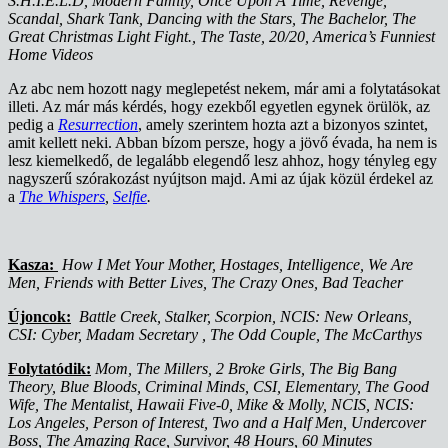
S.H.I.E.L.D, Modern Family, Once Upon A Time, Revenge,
Scandal, Shark Tank, Dancing with the Stars, The Bachelor, The
Great Christmas Light Fight., The Taste, 20/20, America’s Funniest
Home Videos
Az abc nem hozott nagy meglepetést nekem, már ami a folytatásokat
illeti. Az már más kérdés, hogy ezekből egyetlen egynek örülök, az
pedig a
Resurrection
, amely szerintem hozta azt a bizonyos szintet,
amit kellett neki. Abban bízom persze, hogy a jövő évada, ha nem is
lesz kiemelkedő, de legalább elegendő lesz ahhoz, hogy tényleg egy
nagyszerű szórakozást nyújtson majd. Ami az újak közül érdekel az
a
The Whispers
,
Selfie
.
Kasza:
How I Met Your Mother, Hostages, Intelligence, We Are
Men, Friends with Better Lives, The Crazy Ones, Bad Teacher
Újoncok:
Battle Creek, Stalker, Scorpion, NCIS: New Orleans,
CSI: Cyber, Madam Secretary , The Odd Couple, The McCarthys
Folytatódik:
Mom, The Millers, 2 Broke Girls, The Big Bang
Theory, Blue Bloods, Criminal Minds, CSI, Elementary, The Good
Wife, The Mentalist, Hawaii Five-0, Mike & Molly, NCIS, NCIS:
Los Angeles, Person of Interest, Two and a Half Men, Undercover
Boss, The Amazing Race, Survivor, 48 Hours, 60 Minutes