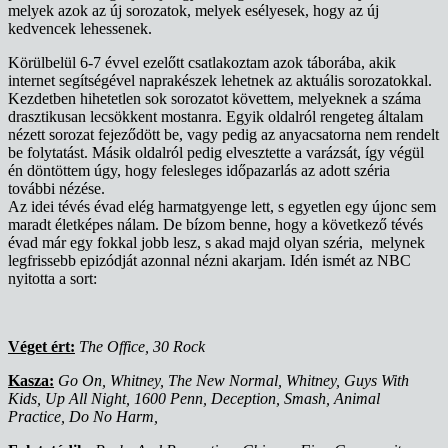
melyek azok az új sorozatok, melyek esélyesek, hogy az új
kedvencek lehessenek.
Körülbelül 6-7 évvel ezelőtt csatlakoztam azok táborába, akik
internet segítségével naprakészek lehetnek az aktuális sorozatokkal.
Kezdetben hihetetlen sok sorozatot követtem, melyeknek a száma
drasztikusan lecsökkent mostanra. Egyik oldalról rengeteg általam
nézett sorozat fejeződött be, vagy pedig az anyacsatorna nem rendelt
be folytatást. Másik oldalról pedig elvesztette a varázsát, így végül
én döntöttem úgy, hogy felesleges időpazarlás az adott széria
további nézése.
Az idei tévés évad elég harmatgyenge lett, s egyetlen egy újonc sem
maradt életképes nálam. De bízom benne, hogy a következő tévés
évad már egy fokkal jobb lesz, s akad majd olyan széria, melynek
legfrissebb epizódját azonnal nézni akarjam. Idén ismét az NBC
nyitotta a sort:
Véget ért:
The Office, 30 Rock
Kasza:
Go On, Whitney, The New Normal, Whitney, Guys With
Kids, Up All Night, 1600 Penn, Deception, Smash, Animal
Practice, Do No Harm,