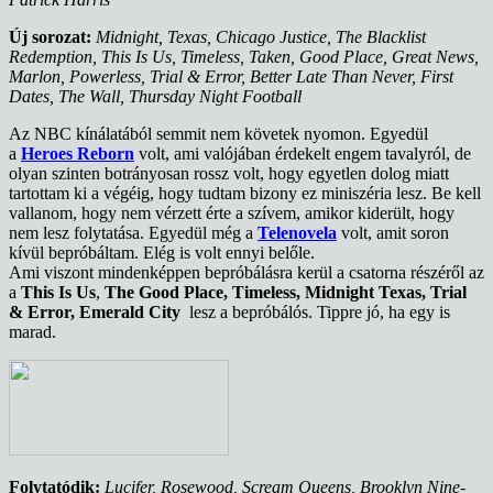
Új sorozat:
Midnight, Texas, Chicago Justice, The Blacklist
Redemption, This Is Us, Timeless, Taken, Good Place, Great News,
Marlon, Powerless, Trial & Error, Better Late Than Never, First
Dates, The Wall, Thursday Night Football
Az NBC kínálatából semmit nem követek nyomon. Egyedül
a
Heroes Reborn
volt, ami valójában érdekelt engem tavalyról, de
olyan szinten botrányosan rossz volt, hogy egyetlen dolog miatt
tartottam ki a végéig, hogy tudtam bizony ez miniszéria lesz. Be kell
vallanom, hogy nem vérzett érte a szívem, amikor kiderült, hogy
nem lesz folytatása. Egyedül még a
Telenovela
volt, amit soron
kívül bepróbáltam. Elég is volt ennyi belőle.
Ami viszont mindenképpen bepróbálásra kerül a csatorna részéről az
a
This Is Us
,
The Good Place, Timeless, Midnight Texas, Trial
& Error, Emerald City
lesz a bepróbálós. Tippre jó, ha egy is
marad.
Folytatódik:
Lucifer, Rosewood, Scream Queens, Brooklyn Nine-