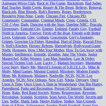
Astronaut Wives Club
,
Back in The Game
,
Backstrom
,
Bad Judge
,
Bad Teacher
,
Battle Creek
,
Beauty & The Beast
,
Believe
,
Betrayal
,
Black-ish
,
Blue Bloods
,
Bob's Burgers
,
Bones
,
Bordertown
,
Brooklyn Nine-Nine
,
Castle
,
Chicago Fire
,
Chicago PD
,
Community
,
Constantine
,
Criminal Minds
,
Crisis
,
Cristela
,
CSI
,
CSI: Cyber
,
Dads
,
Dancing with the Stars
,
Dateline NBC
,
Dracula
,
Elementary
,
Emerald City
,
Empire
,
Enlisted
,
Family Guy
,
Football
Night in America
,
Forever
,
Fresh off the Boat
,
Friends with Better
Lives
,
Galavant
,
Glee
,
Gotham
,
Gracepoint
,
Grey's Anatomy
,
Grimm
,
Growing Up Fisher
,
Hannibal
,
Hart of Dixie
,
Hawaii Five-
0
,
Hell’s Kitchen
,
Heroes: Reborn
,
Hieroglyph
,
Hollywood Game
Night
,
Hostages
,
How I Met Your Mother
,
How To Get Away with
Murder
,
Intelligence
,
Ironside
,
iZombie
,
Jane The Virgin
,
Junior
Masterchef
,
Killer Women
,
Last Man Standing
,
Law & Order:
Special Victims Unit
,
Lost
,
Lucky 7
,
Madam Secretary
,
Manhattan
Love Story
,
Marry Me
,
Marvel’s Agents of S.H.I.E.L.D.
,
Mike &
Molly
,
Mind Games
,
Mission Control
,
Mixology
,
Modern Family
,
Mom
,
Mr. Robinson
,
Mulaney
,
Nashville
,
NCIS
,
NCIS: Los
Angeles
,
NCIS: New Orleans
,
New Girl
,
Nikita
,
Odyssey
,
Once
Upon A Time
,
Once Upon A Time in Wonderland
,
One Big Happy
,
Parenthood
,
Parks and Recreation
,
Person Of Interest
,
Raising
Hope
,
Rake
,
Red Band Society
,
Reign
,
Resurrection
,
Revenge
,
Revolution
,
Scandal
,
Scorpion
,
Sean Saves The World
,
Secrets and
Lies
,
Selfie
,
Shark Tank
,
Sleepy Hollow
,
Stalker
,
Star-Crossed
,
State of Affairs
,
Suburgatory
,
Sunday Night Football
,
Super Fun