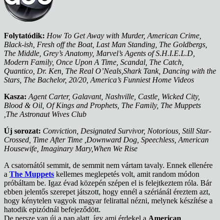
Folytatódik:
How To Get Away with Murder, American Crime,
Black-ish, Fresh off the Boat, Last Man Standing, The Goldbergs,
The Middle, Grey’s Anatomy, Marvel’s Agents of S.H.I.E.L.D,
Modern Family, Once Upon A Time, Scandal, The Catch,
Quantico, Dr. Ken, The Real O’Neals,Shark Tank, Dancing with the
Stars, The Bachelor, 20/20, America’s Funniest Home Videos
Kasza:
Agent Carter, Galavant, Nashville, Castle, Wicked City,
Blood & Oil, Of Kings and Prophets, The Family, The Muppets
,The Astronaut Wives Club
Új sorozat:
Conviction, Designated Survivor, Notorious, Still Star-
Crossed, Time After Time ,Downward Dog, Speechless, American
Housewife, Imaginary Mary,When We Rise
A csatornától semmit, de semmit nem vártam tavaly. Ennek ellenére
a
The Muppets
kellemes meglepetés volt, amit random módon
próbáltam be. Igaz évad közepén szépen el is felejtkeztem róla. Bár
ebben jelentős szerepet játszott, hogy ennél a szériánál éreztem azt,
hogy kénytelen vagyok magyar felirattal nézni, melynek készítése a
hatodik epizódnál befejeződött.
De persze van új a nap alatt, így ami érdekel a
American