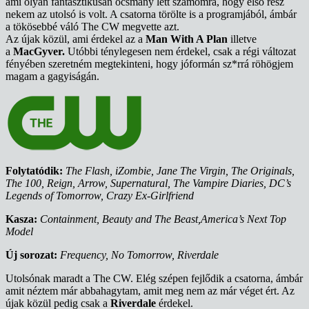
ami olyan fantasztikusan ocsmány lett számomra, hogy első rész
nekem az utolsó is volt. A csatorna törölte is a programjából, ámbár
a tökösebbé váló The CW megvette azt.
Az újak közül, ami érdekel az a
Man With A Plan
illetve
a
MacGyver.
Utóbbi ténylegesen nem érdekel, csak a régi változat
fényében szeretném megtekinteni, hogy jóformán sz*rrá röhögjem
magam a gagyiságán.
Folytatódik:
The Flash, iZombie, Jane The Virgin, The Originals,
The 100, Reign, Arrow, Supernatural, The Vampire Diaries, DC’s
Legends of Tomorrow, Crazy Ex-Girlfriend
Kasza:
Containment, Beauty and The Beast,America’s Next Top
Model
Új sorozat:
Frequency, No Tomorrow, Riverdale
Utolsónak maradt a The CW. Elég szépen fejlődik a csatorna, ámbár
amit néztem már abbahagytam, amit meg nem az már véget ért. Az
újak közül pedig csak a
Riverdale
érdekel.