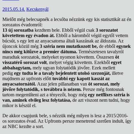
2015.05.14.
Kecskenyál
Mielőtt még belecsapnék a lecsóba nézzünk egy kis statisztikát az én
sorozatos évadomról:
13 új sorozatba
kezdtem bele. Ebből végül csak
3 sorozatot
követettem egy évadon át.
Ebből a háromból végül egytől vettem
búcsút, s egy lett az anyacsatorna általi kaszának az áldozata. Az
újoncok közül még
3 széria nem mutatkozott be,
de ebből
egynek
nincs még kitűzve a premier dátuma.
Természetesen tavalyról
maradtak sorozatok, melyeket nyomon követtem. Összesen
öt
visszatérő sorozat volt
, melyet végig követtem. Ezekből
egyet
abbahagytam,
mely ugyan folytatódik jövőre. Ezek mellett
pedig
egy tudta le a tavaly bejelentett utolsó szezonját,
illetve
majdnem az upfronts előtt
további egy kapott kaszát az
anyacsatornától.
Azaz jelen pillanatban van
öt sorozat, mely
jövőre folytatódik, s továbbra is nézem.
Persze még fontosnak
tartom megemlíteni azt a tényezőt, hogy még
egy netflixes széria is
van, aminek elvileg lesz folytatása,
de azt viszont nem tudni, hogy
mikor is készül el.
De akkor csapjunk bele, s nézzük még milyen is lesz a 2015/2016-
os sorozatos évad. Az Upfronts persze menetrend szerűen indult, így
az NBC kezdte a sort.