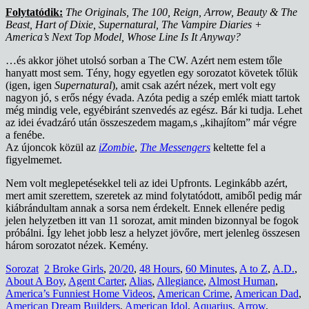
Folytatódik:
The Originals, The 100, Reign, Arrow, Beauty & The
Beast, Hart of Dixie, Supernatural, The Vampire Diaries +
America’s Next Top Model, Whose Line Is It Anyway?
…és akkor jöhet utolsó sorban a The CW. Azért nem estem tőle
hanyatt most sem. Tény, hogy egyetlen egy sorozatot követek tőlük
(igen, igen
Supernatural
), amit csak azért nézek, mert volt egy
nagyon jó, s erős négy évada. Azóta pedig a szép emlék miatt tartok
még mindig vele, egyébiránt szenvedés az egész. Bár ki tudja. Lehet
az idei évadzáró után összeszedem magam,s „kihajítom” már végre
a fenébe.
Az újoncok közül az
iZombie
,
The Messengers
keltette fel a
figyelmemet.
Nem volt meglepetésekkel teli az idei Upfronts. Leginkább azért,
mert amit szerettem, szeretek az mind folytatódott, amiből pedig már
kiábrándultam annak a sorsa nem érdekelt. Ennek ellenére pedig
jelen helyzetben itt van 11 sorozat, amit minden bizonnyal be fogok
próbálni. Így lehet jobb lesz a helyzet jövőre, mert jelenleg összesen
három sorozatot nézek. Kemény.
Sorozat
2 Broke Girls
,
20/20
,
48 Hours
,
60 Minutes
,
A to Z
,
A.D.
,
About A Boy
,
Agent Carter
,
Alias
,
Allegiance
,
Almost Human
,
America’s Funniest Home Videos
,
American Crime
,
American Dad
,
American Dream Builders
,
American Idol
,
Aquarius
,
Arrow
,