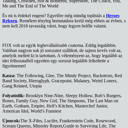
Talking, Crowded, Hot & Bothered, Superstore, The Coach, You,
Me and The End of The World
És mi is érdekel engem? Egyelőre még mindig toplistás a
Heroes
Reborn
. Remélem tényleg bemutatásra kerül még ebben az évben, s
nem kell 2016 tavaszáig várni, hogy legyen belőle valami.
FOX volt az egyik legbevállalósabb csatorna. Eddig legalábbis.
Valóban nagyon sok jó sorozatot szállított, de sajnos kevés volt az,
amelyik mellett ki is tartottam. A véleményem az, hogy legalább az
idei felhozatalból egyetlen egy sorozat legalább felkeltette a
figyelmemet!
Kasza:
The Following, Glee, The Mindy Project, Backstrom, Red
Band Society, Hieroglyph, Gracepoint, Mulaney, Weird Loners,
Gang Related, Utopia
Folyatódik:
Brooklyn Nine-Nine, Sleepy Hollow, Bob’s Burgers,
Bones, Family Guy, New Girl, The Simpsons, The Last Man on
Earth, Gotham, Empire, Hell’s Kitchen, Masterchef Junior,
American Idol, World’s Funniest
Újoncok:
The X-Files, Lucifer, Frankenstein Code, Rosewood,
Scream Queens, Minority Report,Guide to Surviving Life, The