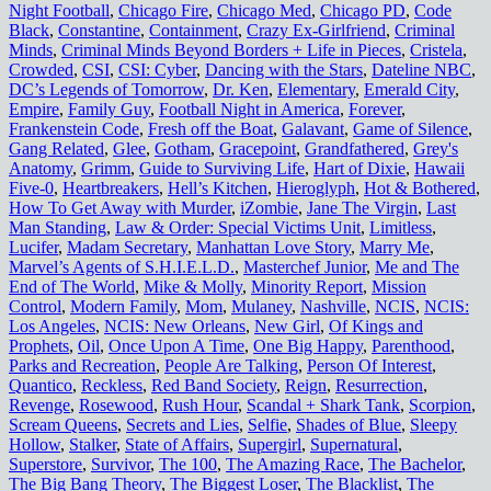
Night Football
,
Chicago Fire
,
Chicago Med
,
Chicago PD
,
Code
Black
,
Constantine
,
Containment
,
Crazy Ex-Girlfriend
,
Criminal
Minds
,
Criminal Minds Beyond Borders + Life in Pieces
,
Cristela
,
Crowded
,
CSI
,
CSI: Cyber
,
Dancing with the Stars
,
Dateline NBC
,
DC’s Legends of Tomorrow
,
Dr. Ken
,
Elementary
,
Emerald City
,
Empire
,
Family Guy
,
Football Night in America
,
Forever
,
Frankenstein Code
,
Fresh off the Boat
,
Galavant
,
Game of Silence
,
Gang Related
,
Glee
,
Gotham
,
Gracepoint
,
Grandfathered
,
Grey's
Anatomy
,
Grimm
,
Guide to Surviving Life
,
Hart of Dixie
,
Hawaii
Five-0
,
Heartbreakers
,
Hell’s Kitchen
,
Hieroglyph
,
Hot & Bothered
,
How To Get Away with Murder
,
iZombie
,
Jane The Virgin
,
Last
Man Standing
,
Law & Order: Special Victims Unit
,
Limitless
,
Lucifer
,
Madam Secretary
,
Manhattan Love Story
,
Marry Me
,
Marvel’s Agents of S.H.I.E.L.D.
,
Masterchef Junior
,
Me and The
End of The World
,
Mike & Molly
,
Minority Report
,
Mission
Control
,
Modern Family
,
Mom
,
Mulaney
,
Nashville
,
NCIS
,
NCIS:
Los Angeles
,
NCIS: New Orleans
,
New Girl
,
Of Kings and
Prophets
,
Oil
,
Once Upon A Time
,
One Big Happy
,
Parenthood
,
Parks and Recreation
,
People Are Talking
,
Person Of Interest
,
Quantico
,
Reckless
,
Red Band Society
,
Reign
,
Resurrection
,
Revenge
,
Rosewood
,
Rush Hour
,
Scandal + Shark Tank
,
Scorpion
,
Scream Queens
,
Secrets and Lies
,
Selfie
,
Shades of Blue
,
Sleepy
Hollow
,
Stalker
,
State of Affairs
,
Supergirl
,
Supernatural
,
Superstore
,
Survivor
,
The 100
,
The Amazing Race
,
The Bachelor
,
The Big Bang Theory
,
The Biggest Loser
,
The Blacklist
,
The