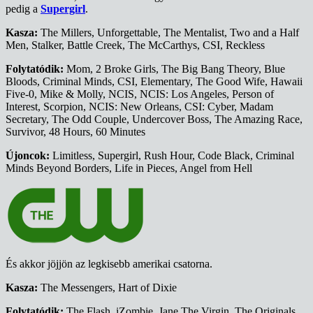
pedig a
Supergirl
.
Kasza:
The Millers, Unforgettable, The Mentalist, Two and a Half
Men, Stalker, Battle Creek, The McCarthys, CSI, Reckless
Folytatódik:
Mom, 2 Broke Girls, The Big Bang Theory, Blue
Bloods, Criminal Minds, CSI, Elementary, The Good Wife, Hawaii
Five-0, Mike & Molly, NCIS, NCIS: Los Angeles, Person of
Interest, Scorpion, NCIS: New Orleans, CSI: Cyber, Madam
Secretary, The Odd Couple, Undercover Boss, The Amazing Race,
Survivor, 48 Hours, 60 Minutes
Újoncok:
Limitless, Supergirl, Rush Hour, Code Black, Criminal
Minds Beyond Borders, Life in Pieces, Angel from Hell
És akkor jöjjön az legkisebb amerikai csatorna.
Kasza:
The Messengers, Hart of Dixie
Folytatódik:
The Flash, iZombie, Jane The Virgin, The Originals,