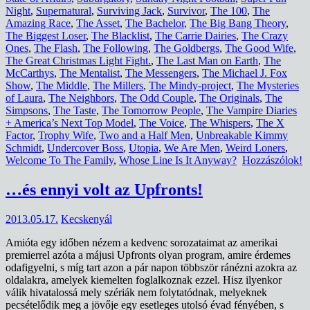
Night
,
Supernatural
,
Surviving Jack
,
Survivor
,
The 100
,
The
Amazing Race
,
The Asset
,
The Bachelor
,
The Big Bang Theory
,
The Biggest Loser
,
The Blacklist
,
The Carrie Dairies
,
The Crazy
Ones
,
The Flash
,
The Following
,
The Goldbergs
,
The Good Wife
,
The Great Christmas Light Fight.
,
The Last Man on Earth
,
The
McCarthys
,
The Mentalist
,
The Messengers
,
The Michael J. Fox
Show
,
The Middle
,
The Millers
,
The Mindy-project
,
The Mysteries
of Laura
,
The Neighbors
,
The Odd Couple
,
The Originals
,
The
Simpsons
,
The Taste
,
The Tomorrow People
,
The Vampire Diaries
+ America’s Next Top Model
,
The Voice
,
The Whispers
,
The X
Factor
,
Trophy Wife
,
Two and a Half Men
,
Unbreakable Kimmy
Schmidt
,
Undercover Boss
,
Utopia
,
We Are Men
,
Weird Loners
,
Welcome To The Family
,
Whose Line Is It Anyway?
Hozzászólok!
…és ennyi volt az Upfronts!
2013.05.17.
Kecskenyál
Amióta egy időben nézem a kedvenc sorozataimat az amerikai
premierrel azóta a májusi Upfronts olyan program, amire érdemes
odafigyelni, s míg tart azon a pár napon többször ránézni azokra az
oldalakra, amelyek kiemelten foglalkoznak ezzel. Hisz ilyenkor
válik hivatalossá mely szériák nem folytatódnak, melyeknek
pecsételődik meg a jövője egy esetleges utolsó évad fényében, s