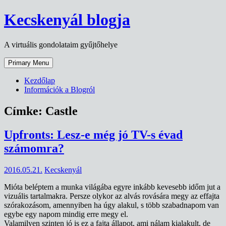
Skip
Kecskenyál blogja
to
content
A virtuális gondolataim gyűjtőhelye
Primary Menu
Kezdőlap
Információk a Blogról
Címke:
Castle
Upfronts: Lesz-e még jó TV-s évad
számomra?
2016.05.21.
Kecskenyál
Mióta beléptem a munka világába egyre inkább kevesebb időm jut a
vizuális tartalmakra. Persze olykor az alvás rovására megy az effajta
szórakozásom, amennyiben ha úgy alakul, s több szabadnapom van
egybe egy napom mindig erre megy el.
Valamilyen szinten jó is ez a fajta állapot, ami nálam kialakult, de