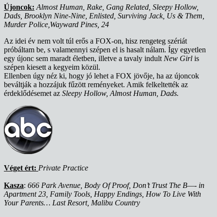
Újoncok:
Almost Human, Rake, Gang Related, Sleepy Hollow,
Dads, Brooklyn Nine-Nine, Enlisted, Surviving Jack, Us & Them,
Murder Police,Wayward Pines, 24
Az idei év nem volt túl erős a FOX-on, hisz rengeteg szériát
próbáltam be, s valamennyi szépen el is hasalt nálam. Így egyetlen
egy újonc sem maradt életben, illetve a tavaly indult
New Girl
is
szépen kiesett a kegyeim közül.
Ellenben úgy néz ki, hogy jó lehet a FOX jövője, ha az újoncok
beváltják a hozzájuk fűzött reményeket. Amik felkeltették az
érdeklődésemet az
Sleepy Hollow, Almost Human, Dads.
Véget ért:
Private Practice
Kasza
:
666 Park Avenue, Body Of Proof, Don’t Trust The B—- in
Apartment 23, Family Tools, Happy Endings, How To Live With
Your Parents… Last Resort, Malibu Country