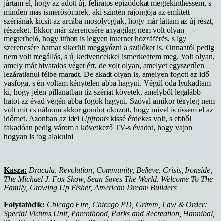
jártam el, hogy az adott új, feliratos epizódokat megtekinthessem, s
minden más ismerősömnek, aki szintén rajongója az említett
szériának kicsit az arcába mosolyogjak, hogy már láttam az új részt,
részeket. Ekkor már szerencsére anyagilag nem volt olyan
megterhelő, hogy itthon is legyen internet hozzáférés, s így
szerencsére hamar sikerült meggyőzni a szülőket is. Onnantól pedig
nem volt megállás, s új kedvencekkel ismerkedtem meg. Volt olyan,
amely már hivatalos véget ért, de volt olyan, amelyet egyszerűen
lezáratlanul félbe maradt. De akadt olyan is, amelyen fogott az idő
vasfoga, s én voltam kénytelen abba hagyni. Végül oda lyukadtam
ki, hogy jelen pillanatban tíz szériát követek, amelyből legalább
hatot az évad végén abba fogok hagyni. Szóval amikor tényleg nem
volt mit csinálnom akkor gondot okozott, hogy mivel is üssem el az
időmet. Azonban az idei
Upfronts
kissé érdekes volt, s ebből
fakadóan pedig várom a következő TV-s évadot, hogy vajon
hogyan is fog alakulni.
Kasza:
Dracula, Revolution, Community, Believe, Crisis, Ironside,
The Michael J. Fox Show, Sean Saves The World, Welcome To The
Family, Growing Up Fisher, American Dream Builders
Folytatódik:
Chicago Fire, Chicago PD, Grimm, Law & Order:
Special Victims Unit, Parenthood, Parks and Recreation, Hannibal,