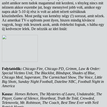
azért amikor nem tudok magammal mit kezdeni, s tényleg nincs mit
néznem akkor eszembe jut, hogy mennyivel jobb volt, amikor egy
napra akár 5-10 új rész is volt az adott nézett szériáknak
köszönhetően. Most pedig van kemény négy (!) sorozat, amit nézek.
Az amerikai TV-s upfronts pont ilyen, hiszen mindig kíváncsi
vagyok, hogy mik lesznek azok, amik érdekelni fognak, s hátha egy
új kedvencre lelek. De nézzük az idei listát:
Folytatódik:
Chicago Fire, Chicago PD, Grimm, Law & Order:
Special Victims Unit, The Blacklist, Blindspot, Shades of Blue,
Chicago Med, Superstore, The Carmichael Show, The Voice, Little
Big Shots, Sunday Night Football, Dateline NBC, Football Night in
America
Kasza:
Heroes Reborn, The Mysteries of Laura, Undateable, The
Player, Game of Silence, Heartbeat, Truth Be Told, Crowded,
Telenovela, Mr. Robinson, The Coach, Best Time Ever with Neil
Patrick Harris