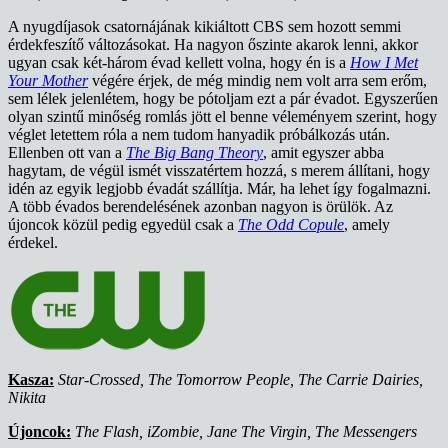
A nyugdíjasok csatornájának kikiáltott CBS sem hozott semmi
érdekfeszítő változásokat. Ha nagyon őszinte akarok lenni, akkor
ugyan csak két-három évad kellett volna, hogy én is a
How I Met
Your Mother
végére érjek, de még mindig nem volt arra sem erőm,
sem lélek jelenlétem, hogy be pótoljam ezt a pár évadot. Egyszerűen
olyan szintű minőség romlás jött el benne véleményem szerint, hogy
véglet letettem róla a nem tudom hanyadik próbálkozás után.
Ellenben ott van a
The Big Bang Theory
, amit egyszer abba
hagytam, de végül ismét visszatértem hozzá, s merem állítani, hogy
idén az egyik legjobb évadát szállítja. Már, ha lehet így fogalmazni.
A több évados berendelésének azonban nagyon is örülök. Az
újoncok közül pedig egyedül csak a
The Odd Copule
, amely
érdekel.
Kasza:
Star-Crossed, The Tomorrow People, The Carrie Dairies,
Nikita
Újoncok:
The Flash, iZombie, Jane The Virgin, The Messengers