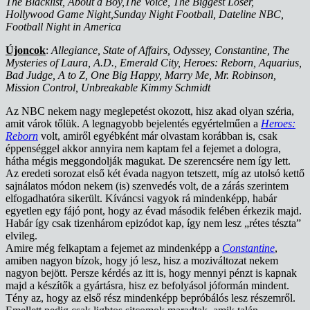
The Blacklist, About a Boy,The Voice, The Biggest Loser,
Hollywood Game Night,Sunday Night Football, Dateline NBC,
Football Night in America
Újoncok
:
Allegiance, State of Affairs, Odyssey, Constantine, The
Mysteries of Laura, A.D., Emerald City, Heroes: Reborn, Aquarius,
Bad Judge, A to Z, One Big Happy, Marry Me, Mr. Robinson,
Mission Control, Unbreakable Kimmy Schmidt
Az NBC nekem nagy meglepetést okozott, hisz akad olyan széria,
amit várok tőlük. A legnagyobb bejelentés egyértelműen a
Heroes:
Reborn
volt, amiről egyébként már olvastam korábban is, csak
éppenséggel akkor annyira nem kaptam fel a fejemet a dologra,
hátha mégis meggondolják magukat. De szerencsére nem így lett.
Az eredeti sorozat első két évada nagyon tetszett, míg az utolsó kettő
sajnálatos módon nekem (is) szenvedés volt, de a zárás szerintem
elfogadhatóra sikerült. Kíváncsi vagyok rá mindenképp, habár
egyetlen egy fájó pont, hogy az évad második felében érkezik majd.
Habár így csak tizenhárom epizódot kap, így nem lesz „rétes tészta”
elvileg.
Amire még felkaptam a fejemet az mindenképp a
Constantine
,
amiben nagyon bízok, hogy jó lesz, hisz a moziváltozat nekem
nagyon bejött. Persze kérdés az itt is, hogy mennyi pénzt is kapnak
majd a készítők a gyártásra, hisz ez befolyásol jóformán mindent.
Tény az, hogy az első rész mindenképp bepróbálós lesz részemről.