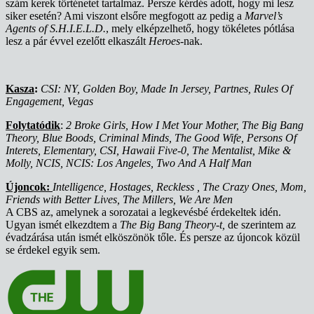
szám kerek történetet tartalmaz. Persze kérdés adott, hogy mi lesz
siker esetén? Ami viszont elsőre megfogott az pedig a
Marvel’s
Agents of S.H.I.E.L.D.
, mely elképzelhető, hogy tökéletes pótlása
lesz a pár évvel ezelőtt elkaszált
Heroes
-nak.
Kasza
:
CSI: NY, Golden Boy, Made In Jersey, Partnes, Rules Of
Engagement, Vegas
Folytatódik
:
2 Broke Girls, How I Met Your Mother, The Big Bang
Theory, Blue Boods, Criminal Minds, The Good Wife, Persons Of
Interets, Elementary, CSI, Hawaii Five-0, The Mentalist, Mike &
Molly, NCIS, NCIS: Los Angeles, Two And A Half Man
Újoncok:
Intelligence, Hostages, Reckless , The Crazy Ones, Mom,
Friends with Better Lives, The Millers, We Are Men
A CBS az, amelynek a sorozatai a legkevésbé érdekeltek idén.
Ugyan ismét elkezdtem a
The Big Bang Theory-t,
de szerintem az
évadzárása után ismét elköszönök tőle. És persze az újoncok közül
se érdekel egyik sem.