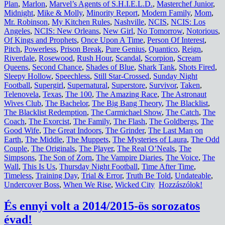
Plan
,
Marlon
,
Marvel’s Agents of S.H.I.E.L.D.
,
Masterchef Junior
,
Midnight
,
Mike & Molly
,
Minority Report
,
Modern Family
,
Mom
,
Mr. Robinson
,
My Kitchen Rules
,
Nashville
,
NCIS
,
NCIS: Los
Angeles
,
NCIS: New Orleans
,
New Girl
,
No Tomorrow
,
Notorious
,
Of Kings and Prophets
,
Once Upon A Time
,
Person Of Interest
,
Pitch
,
Powerless
,
Prison Break
,
Pure Genius
,
Quantico
,
Reign
,
Riverdale
,
Rosewood
,
Rush Hour
,
Scandal
,
Scorpion
,
Scream
Queens
,
Second Chance
,
Shades of Blue
,
Shark Tank
,
Shots Fired
,
Sleepy Hollow
,
Speechless
,
Still Star-Crossed
,
Sunday Night
Football
,
Supergirl
,
Supernatural
,
Superstore
,
Survivor
,
Taken
,
Telenovela
,
Texas
,
The 100
,
The Amazing Race
,
The Astronaut
Wives Club
,
The Bachelor
,
The Big Bang Theory
,
The Blacklist
,
The Blacklist Redemption
,
The Carmichael Show
,
The Catch
,
The
Coach
,
The Exorcist
,
The Family
,
The Flash
,
The Goldbergs
,
The
Good Wife
,
The Great Indoors
,
The Grinder
,
The Last Man on
Earth
,
The Middle
,
The Muppets
,
The Mysteries of Laura
,
The Odd
Couple
,
The Originals
,
The Player
,
The Real O’Neals
,
The
Simpsons
,
The Son of Zorn
,
The Vampire Diaries
,
The Voice
,
The
Wall
,
This Is Us
,
Thursday Night Football
,
Time After Time
,
Timeless
,
Training Day
,
Trial & Error
,
Truth Be Told
,
Undateable
,
Undercover Boss
,
When We Rise
,
Wicked City
Hozzászólok!
És ennyi volt a 2014/2015-ös sorozatos
évad!