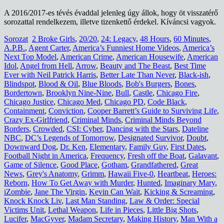
A 2016/2017-es tévés évaddal jelenleg úgy állok, hogy öt visszatérő
sorozattal rendelkezem, illetve tizenkettő érdekel. Kíváncsi vagyok.
Sorozat
2 Broke Girls
,
20/20
,
24: Legacy
,
48 Hours
,
60 Minutes
,
A.P.B.
,
Agent Carter
,
America’s Funniest Home Videos
,
America’s
Next Top Model
,
American Crime
,
American Housewife
,
American
Idol
,
Angel from Hell
,
Arrow
,
Beauty and The Beast
,
Best Time
Ever with Neil Patrick Harris
,
Better Late Than Never
,
Black-ish
,
Blindspot
,
Blood & Oil
,
Blue Bloods
,
Bob's Burgers
,
Bones
,
Bordertown
,
Brooklyn Nine-Nine
,
Bull
,
Castle
,
Chicago Fire
,
Chicago Justice
,
Chicago Med
,
Chicago PD
,
Code Black
,
Containment
,
Conviction
,
Cooper Barrett’s Guide to Surviving Life
,
Crazy Ex-Girlfriend
,
Criminal Minds
,
Criminal Minds Beyond
Borders
,
Crowded
,
CSI: Cyber
,
Dancing with the Stars
,
Dateline
NBC
,
DC’s Legends of Tomorrow
,
Designated Survivor
,
Doubt
,
Downward Dog
,
Dr. Ken
,
Elementary
,
Family Guy
,
First Dates
,
Football Night in America
,
Frequency
,
Fresh off the Boat
,
Galavant
,
Game of Silence
,
Good Place
,
Gotham
,
Grandfathered
,
Great
News
,
Grey's Anatomy
,
Grimm
,
Hawaii Five-0
,
Heartbeat
,
Heroes:
Reborn
,
How To Get Away with Murder
,
Hunted
,
Imaginary Mary
,
iZombie
,
Jane The Virgin
,
Kevin Can Wait
,
Kicking & Screaming
,
Knock Knock Liv
,
Last Man Standing
,
Law & Order: Special
Victims Unit
,
Lethal Weapon
,
Life in Pieces
,
Little Big Shots
,
Lucifer
,
MacGyver
,
Madam Secretary
,
Making History
,
Man With a