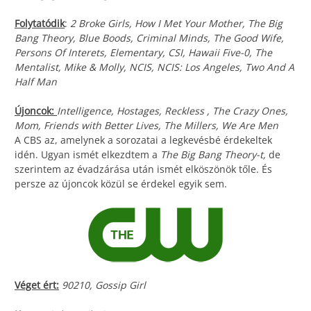
Folytatódik
:
2 Broke Girls, How I Met Your Mother, The Big
Bang Theory, Blue Boods, Criminal Minds, The Good Wife,
Persons Of Interets, Elementary, CSI, Hawaii Five-0, The
Mentalist, Mike & Molly, NCIS, NCIS: Los Angeles, Two And A
Half Man
Újoncok:
Intelligence, Hostages, Reckless , The Crazy Ones,
Mom, Friends with Better Lives, The Millers, We Are Men
A CBS az, amelynek a sorozatai a legkevésbé érdekeltek
idén. Ugyan ismét elkezdtem a
The Big Bang Theory-t,
de
szerintem az évadzárása után ismét elköszönök tőle. És
persze az újoncok közül se érdekel egyik sem.
Véget ért:
90210, Gossip Girl