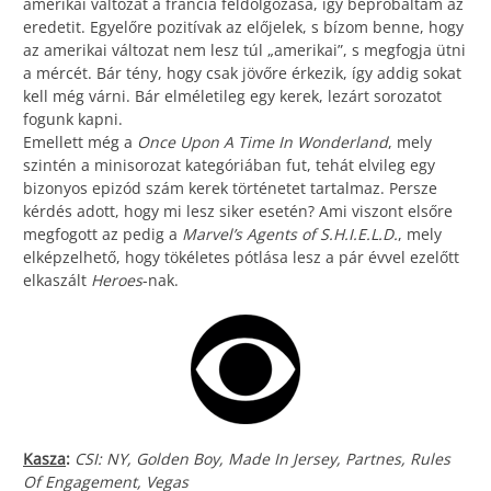
amerikai változat a francia feldolgozása, így bepróbáltam az
eredetit. Egyelőre pozitívak az előjelek, s bízom benne, hogy
az amerikai változat nem lesz túl „amerikai”, s megfogja ütni
a mércét. Bár tény, hogy csak jövőre érkezik, így addig sokat
kell még várni. Bár elméletileg egy kerek, lezárt sorozatot
fogunk kapni.
Emellett még a
Once Upon A Time In Wonderland
, mely
szintén a minisorozat kategóriában fut, tehát elvileg egy
bizonyos epizód szám kerek történetet tartalmaz. Persze
kérdés adott, hogy mi lesz siker esetén? Ami viszont elsőre
megfogott az pedig a
Marvel’s Agents of S.H.I.E.L.D.
, mely
elképzelhető, hogy tökéletes pótlása lesz a pár évvel ezelőtt
elkaszált
Heroes
-nak.
Kasza
:
CSI: NY, Golden Boy, Made In Jersey, Partnes, Rules
Of Engagement, Vegas