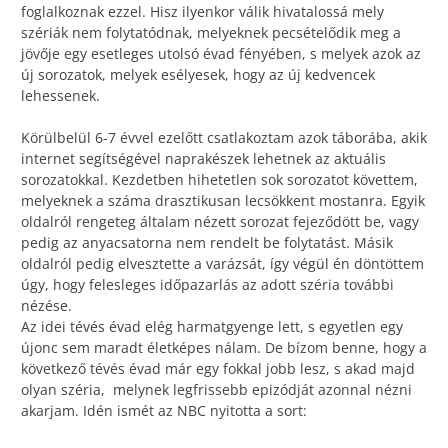
foglalkoznak ezzel. Hisz ilyenkor válik hivatalossá mely
szériák nem folytatódnak, melyeknek pecsételődik meg a
jövője egy esetleges utolsó évad fényében, s melyek azok az
új sorozatok, melyek esélyesek, hogy az új kedvencek
lehessenek.
Körülbelül 6-7 évvel ezelőtt csatlakoztam azok táborába, akik
internet segítségével naprakészek lehetnek az aktuális
sorozatokkal. Kezdetben hihetetlen sok sorozatot követtem,
melyeknek a száma drasztikusan lecsökkent mostanra. Egyik
oldalról rengeteg általam nézett sorozat fejeződött be, vagy
pedig az anyacsatorna nem rendelt be folytatást. Másik
oldalról pedig elvesztette a varázsát, így végül én döntöttem
úgy, hogy felesleges időpazarlás az adott széria további
nézése.
Az idei tévés évad elég harmatgyenge lett, s egyetlen egy
újonc sem maradt életképes nálam. De bízom benne, hogy a
következő tévés évad már egy fokkal jobb lesz, s akad majd
olyan széria, melynek legfrissebb epizódját azonnal nézni
akarjam. Idén ismét az NBC nyitotta a sort: