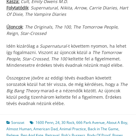
Kasza:
Cult, Emily Owens M.D.
Folytatódik
:
Supernatural, Nikita, Arrow, Carrie Diaries, Hart
Of Dixie, The Vampire Diaries
Újoncok
:
The Originals, The 100, The Tomorrow People,
Reign, Star-Crossed
Idén kizárólag a
Supernatural-
t követtem nyomon, ha lehet
így fogalmazni. Viszont az újoncok közül a
The Tomorrow
People, Star-Crossed, The 100
keltette fel a figyelmemet.
Mindenesetre érdekes tévés évadnak nézünk majd elébe.
Összegezve jövőre az eddigi tévés évadban követett
sorozatok közül hat tér vissza, de még kérdéses, hogy a
The
Big Bang Theory
marad-e a nézendők között. Az újoncok
közül pedig tizenhárom keltette fel a figyelmem. Érdekes
tévés évadnak nézünk elébe.
Sorozat
1600 Penn
,
24
,
30 Rock
,
666 Park Avenue
,
About A Boy
,
Almost Human
,
American Dad
,
Animal Practice
,
Back in The Game
,
Believe
,
Ben And Kate
,
Betrayal
,
Bob's Burgers
,
Body Of Proof
,
Bones
,