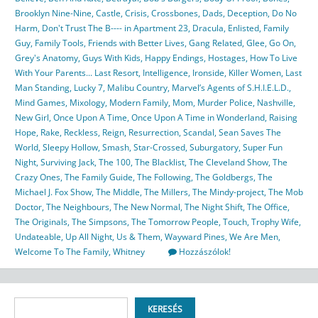
Brooklyn Nine-Nine
,
Castle
,
Crisis
,
Crossbones
,
Dads
,
Deception
,
Do No
Harm
,
Don't Trust The B---- in Apartment 23
,
Dracula
,
Enlisted
,
Family
Guy
,
Family Tools
,
Friends with Better Lives
,
Gang Related
,
Glee
,
Go On
,
Grey's Anatomy
,
Guys With Kids
,
Happy Endings
,
Hostages
,
How To Live
With Your Parents... Last Resort
,
Intelligence
,
Ironside
,
Killer Women
,
Last
Man Standing
,
Lucky 7
,
Malibu Country
,
Marvel’s Agents of S.H.I.E.L.D.
,
Mind Games
,
Mixology
,
Modern Family
,
Mom
,
Murder Police
,
Nashville
,
New Girl
,
Once Upon A Time
,
Once Upon A Time in Wonderland
,
Raising
Hope
,
Rake
,
Reckless
,
Reign
,
Resurrection
,
Scandal
,
Sean Saves The
World
,
Sleepy Hollow
,
Smash
,
Star-Crossed
,
Suburgatory
,
Super Fun
Night
,
Surviving Jack
,
The 100
,
The Blacklist
,
The Cleveland Show
,
The
Crazy Ones
,
The Family Guide
,
The Following
,
The Goldbergs
,
The
Michael J. Fox Show
,
The Middle
,
The Millers
,
The Mindy-project
,
The Mob
Doctor
,
The Neighbours
,
The New Normal
,
The Night Shift
,
The Office
,
The Originals
,
The Simpsons
,
The Tomorrow People
,
Touch
,
Trophy Wife
,
Undateable
,
Up All Night
,
Us & Them
,
Wayward Pines
,
We Are Men
,
Welcome To The Family
,
Whitney
Hozzászólok!
Keresés
KERESÉS