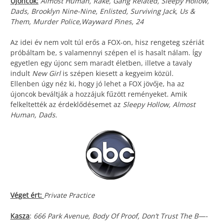
Újoncok:
Almost Human, Rake, Gang Related, Sleepy Hollow,
Dads, Brooklyn Nine-Nine, Enlisted, Surviving Jack, Us &
Them, Murder Police,Wayward Pines, 24
Az idei év nem volt túl erős a FOX-on, hisz rengeteg szériát
próbáltam be, s valamennyi szépen el is hasalt nálam. Így
egyetlen egy újonc sem maradt életben, illetve a tavaly
indult
New Girl
is szépen kiesett a kegyeim közül.
Ellenben úgy néz ki, hogy jó lehet a FOX jövője, ha az
újoncok beváltják a hozzájuk fűzött reményeket. Amik
felkeltették az érdeklődésemet az
Sleepy Hollow, Almost
Human, Dads.
Véget ért:
Private Practice
Kasza
:
666 Park Avenue, Body Of Proof, Don’t Trust The B—-