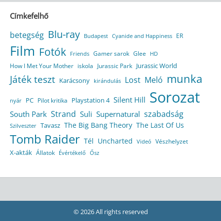
Címkefelhő
Blu-ray
betegség
ER
Budapest
Cyanide and Happiness
Film
Fotók
Gamer sarok
Glee
HD
Friends
Jurassic World
How I Met Your Mother
iskola
Jurassic Park
munka
Játék teszt
Lost
Meló
Karácsony
kirándulás
Sorozat
Silent Hill
Playstation 4
PC
Pilot kritika
nyár
Strand
szabadság
South Park
Suli
Supernatural
The Big Bang Theory
The Last Of Us
Tavasz
Szilveszter
Tomb Raider
Tél
Uncharted
Vészhelyzet
Videó
X-akták
Állatok
Évértékelő
Ősz
© 2026 All rights reserved