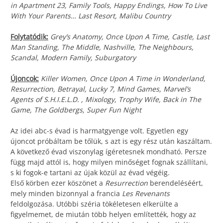
in Apartment 23, Family Tools, Happy Endings, How To Live
With Your Parents… Last Resort, Malibu Country
Folytatódik:
Grey’s Anatomy, Once Upon A Time, Castle, Last
Man Standing, The Middle, Nashville, The Neighbours,
Scandal, Modern Family, Suburgatory
Újoncok:
Killer Women, Once Upon A Time in Wonderland,
Resurrection, Betrayal, Lucky 7, Mind Games, Marvel’s
Agents of S.H.I.E.L.D. , Mixology, Trophy Wife, Back in The
Game, The Goldbergs, Super Fun Night
Az idei abc-s évad is harmatgyenge volt. Egyetlen egy
újoncot próbáltam be tőlük, s azt is egy rész után kaszáltam.
A következő évad viszonylag ígéretesnek mondható. Persze
függ majd attól is, hogy milyen minőséget fognak szállítani,
s ki fogok-e tartani az újak közül az évad végéig.
Első körben ezer köszönet a
Resurrection
berendeléséért,
mely minden bizonnyal a francia
Les Revenants
feldolgozása. Utóbbi széria tökéletesen elkerülte a
figyelmemet, de miután több helyen említették, hogy az